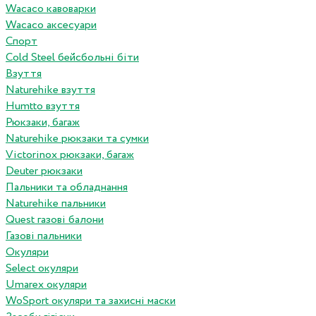
Wacaco кавоварки
Wacaco аксесуари
Спорт
Cold Steel бейсбольні біти
Взуття
Naturehike взуття
Humtto взуття
Рюкзаки, багаж
Naturehike рюкзаки та сумки
Victorinox рюкзаки, багаж
Deuter рюкзаки
Пальники та обладнання
Naturehike пальники
Quest газові балони
Газові пальники
Окуляри
Select окуляри
Umarex окуляри
WoSport окуляри та захисні маски