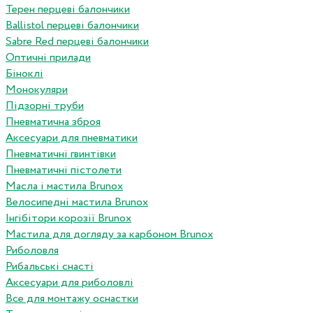
Терен перцеві балончики
Ballistol перцеві балончики
Sabre Red перцеві балончики
Оптичні прилади
Біноклі
Монокуляри
Підзорні труби
Пневматична зброя
Аксесуари для пневматики
Пневматичні гвинтівки
Пневматичні пістолети
Масла і мастила Brunox
Велосипедні мастила Brunox
Інгібітори корозії Brunox
Мастила для догляду за карбоном Brunox
Риболовля
Рибальські снасті
Аксесуари для риболовлі
Все для монтажу оснастки