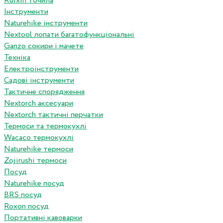
Ruixin точила
Інструменти
Naturehike інструменти
Nextool лопати багатофункціональні
Ganzo сокири і мачете
Техніка
Електроінструменти
Садові інструменти
Тактичне спорядження
Nextorch аксесуари
Nextorch тактичні перчатки
Термоси та термокухлі
Wacaco термокухлі
Naturehike термоси
Zojirushi термоси
Посуд
Naturehike посуд
BRS посуд
Roxon посуд
Портативні кавоварки