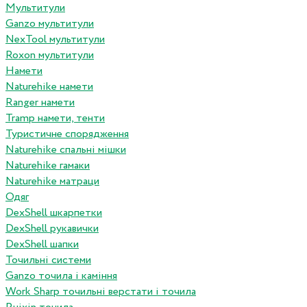
Мультитули
Ganzo мультитули
NexTool мультитули
Roxon мультитули
Намети
Naturehike намети
Ranger намети
Tramp намети, тенти
Туристичне спорядження
Naturehike спальні мішки
Naturehike гамаки
Naturehike матраци
Одяг
DexShell шкарпетки
DexShell рукавички
DexShell шапки
Точильні системи
Ganzo точила і каміння
Work Sharp точильні верстати і точила