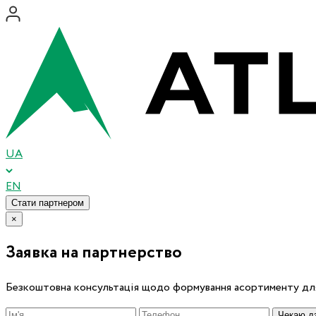
UA
EN
Стати партнером
×
Заявка на партнерство
Безкоштовна консультація щодо формування асортименту для
Чекаю дз