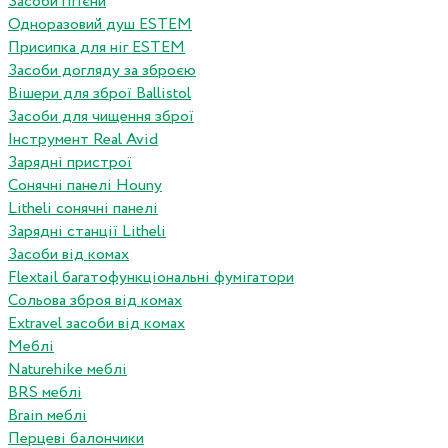
Засоби гігієни
Одноразовий душ ESTEM
Присипка для ніг ESTEM
Засоби догляду за зброєю
Вішери для зброї Ballistol
Засоби для чищення зброї
Інструмент Real Avid
Зарядні пристрої
Сонячні панелі Houny
Litheli сонячні панелі
Зарядні станції Litheli
Засоби від комах
Flextail багатофункціональні фумігатори
Сольова зброя від комах
Extravel засоби від комах
Меблі
Naturehike меблі
BRS меблі
Brain меблі
Перцеві балончики