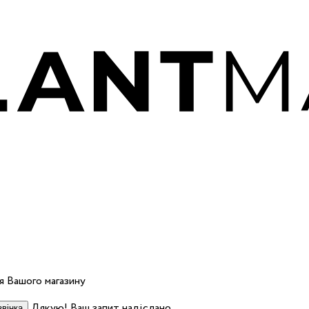
 Вашого магазину
Дякую! Ваш запит надіслано.
вінка