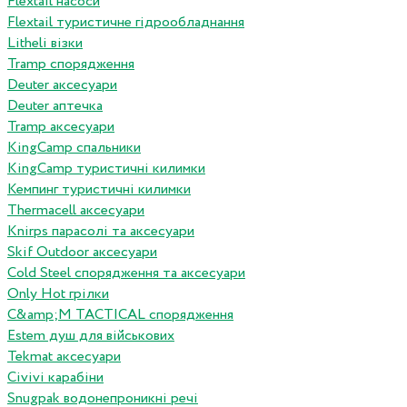
Flextail насоси
Flextail туристичне гідрообладнання
Litheli візки
Tramp спорядження
Deuter аксесуари
Deuter аптечка
Tramp аксесуари
KingCamp спальники
KingCamp туристичні килимки
Кемпинг туристичні килимки
Thermacell аксесуари
Knirps парасолі та аксесуари
Skif Outdoor аксесуари
Cold Steel спорядження та аксесуари
Only Hot грілки
C&amp;M TACTICAL спорядження
Estem душ для військових
Tekmat аксесуари
Сivivi карабіни
Snugpak водонепроникні речі