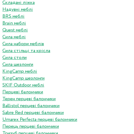
Складані ліжка
Надувні меблі
BRS меблі
Brain меблі
Quest меблі
Сила меблі
Сила набори меблів
Сила стільці та крісла
Сила столи
Сила шезлонги
KingCamp меблі
KingCamp шезлонги
SKIF Outdoor меблі
Перцеві балончики
Терен перцеві балончики
Ballistol перцеві балончики
Sabre Red перцеві балончики
Umarex Perfecta перцеві балончики
Перець перцеві балончики
Тризуб перцеві балончики