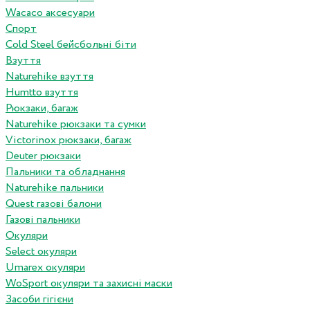
Wacaco аксесуари
Спорт
Cold Steel бейсбольні біти
Взуття
Naturehike взуття
Humtto взуття
Рюкзаки, багаж
Naturehike рюкзаки та сумки
Victorinox рюкзаки, багаж
Deuter рюкзаки
Пальники та обладнання
Naturehike пальники
Quest газові балони
Газові пальники
Окуляри
Select окуляри
Umarex окуляри
WoSport окуляри та захисні маски
Засоби гігієни