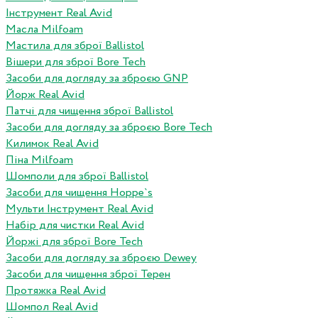
Інструмент Real Avid
Масла Milfoam
Мастила для зброї Ballistol
Вішери для зброї Bore Tech
Засоби для догляду за зброєю GNP
Йорж Real Avid
Патчі для чищення зброї Ballistol
Засоби для догляду за зброєю Bore Tech
Килимок Real Avid
Піна Milfoam
Шомполи для зброї Ballistol
Засоби для чищення Hoppe`s
Мульти Інструмент Real Avid
Набір для чистки Real Avid
Йоржі для зброї Bore Tech
Засоби для догляду за зброєю Dewey
Засоби для чищення зброї Терен
Протяжка Real Avid
Шомпол Real Avid