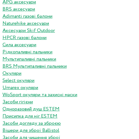
APG аксесуари
BRS аксесуари
Adimanti газові балони
Naturehike аксесуари
Аксесуари Skif Outdoor
HPCR газові балони
Сила аксесуари
Рідкопаливні пальники
Мультипаливні пальники
BRS Мультипаливні пальники
Окуляри
Select окуляри
Umarex окуляри
WoSport окуляри та захисні маски
Засоби гігієни
Одноразовий душ ESTEM
Присипка для ніг ESTEM
Засоби догляду за зброєю
Вішери для зброї Ballistol
Засоби для чищення зброї