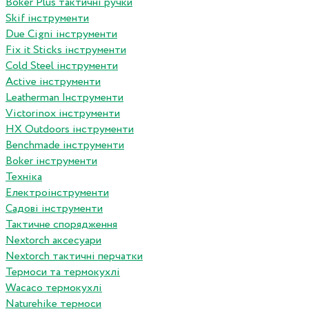
Boker Plus тактичні ручки
Skif інструменти
Due Cigni інструменти
Fix it Sticks інструменти
Сold Steel інструменти
Active інструменти
Leatherman Інструменти
Victorinox інструменти
HX Outdoors інструменти
Benchmade інструменти
Boker інструменти
Техніка
Електроінструменти
Садові інструменти
Тактичне спорядження
Nextorch аксесуари
Nextorch тактичні перчатки
Термоси та термокухлі
Wacaco термокухлі
Naturehike термоси