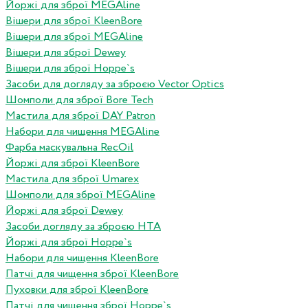
Йоржі для зброї MEGAline
Вішери для зброї KleenBore
Вішери для зброї MEGAline
Вішери для зброї Dewey
Вішери для зброї Hoppe`s
Засоби для догляду за зброєю Vector Optics
Шомполи для зброї Bore Tech
Мастила для зброї DAY Patron
Набори для чищення MEGAline
Фарба маскувальна RecOil
Йоржі для зброї KleenBore
Мастила для зброї Umarex
Шомполи для зброї MEGAline
Йоржі для зброї Dewey
Засоби догляду за зброєю HTA
Йоржі для зброї Hoppe`s
Набори для чищення KleenBore
Патчі для чищення зброї KleenBore
Пуховки для зброї KleenBore
Патчі для чищення зброї Hoppe`s