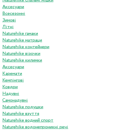
Naturehike спальні мішки
Аксесуари
Всесезонні
Зимові
Літні
Naturehike гамаки
Naturehike матраци
Naturehike контейнери
Naturehike візочки
Naturehike килимки
Аксесуари
Каремати
Кемпінгові
Ковдри
Надувні
Самонадувні
Naturehike подушки
Naturehike взуття
Naturehike водний спорт
Naturehike водонепроникні речі