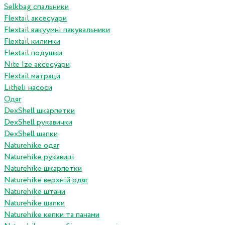
Selkbag спальники
Flextail аксесуари
Flextail вакуумні пакувальники
Flextail килимки
Flextail подушки
Nite Ize аксесуари
Flextail матраци
Litheli насоси
Одяг
DexShell шкарпетки
DexShell рукавички
DexShell шапки
Naturehike одяг
Naturehike рукавиці
Naturehike шкарпетки
Naturehike верхній одяг
Naturehike штани
Naturehike шапки
Naturehike кепки та панами