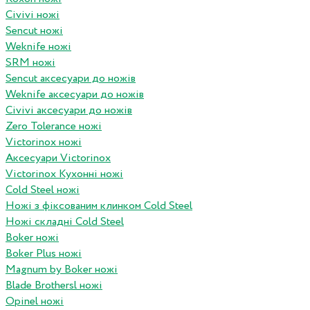
Civivi ножі
Sencut ножі
Weknife ножі
SRM ножі
Sencut аксесуари до ножів
Weknife аксесуари до ножів
Civivi аксесуари до ножів
Zero Tolerance ножі
Victorinox ножі
Аксесуари Victorinox
Victorinox Кухонні ножі
Cold Steel ножі
Ножі з фіксованим клинком Cold Steel
Ножі складні Cold Steel
Boker ножі
Boker Plus ножі
Magnum by Boker ножі
Blade Brothersl ножі
Opinel ножі