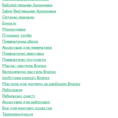
Ballistol перцеві балончики
Sabre Red перцеві балончики
Оптичні прилади
Біноклі
Монокуляри
Підзорні труби
Пневматична зброя
Аксесуари для пневматики
Пневматичні гвинтівки
Пневматичні пістолети
Масла і мастила Brunox
Велосипедні мастила Brunox
Інгібітори корозії Brunox
Мастила для догляду за карбоном Brunox
Риболовля
Рибальські снасті
Аксесуари для риболовлі
Все для монтажу оснастки
Термопродукція