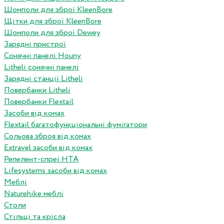
Шомполи для зброї KleenBore
Щітки для зброї KleenBore
Шомполи для зброї Dewey
Зарядні пристрої
Сонячні панелі Houny
Litheli сонячні панелі
Зарядні станції Litheli
Повербанки Litheli
Повербанки Flextail
Засоби від комах
Flextail багатофункціональні фумігатори
Сольова зброя від комах
Extravel засоби від комах
Репелент-спреї HTA
Lifesystems засоби від комах
Меблі
Naturehike меблі
Столи
Стільці та крісла