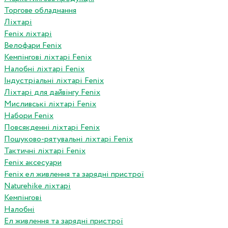
Торгове обладнання
Ліхтарі
Fenix ліхтарі
Велофари Fenix
Кемпінгові ліхтарі Fenix
Налобні ліхтарі Fenix
Індустріальні ліхтарі Fenix
Ліхтарі для дайвінгу Fenix
Мисливські ліхтарі Fenix
Набори Fenix
Повсякденні ліхтарі Fenix
Пошуково-рятувальні ліхтарі Fenix
Тактичні ліхтарі Fenix
Fenix аксесуари
Fenix ел живлення та зарядні пристрої
Naturehike ліхтарі
Кемпінгові
Налобні
Ел живлення та зарядні пристрої