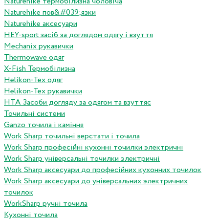
Naturehike термобілизна чоловіча
Naturehike пов&#039;язки
Naturehike аксесуари
HEY-sport засіб за доглядом одягу і взуття
Mechanix рукавички
Thermowave одяг
X-Fish Термобілизна
Helikon-Tex одяг
Helikon-Tex рукавички
HTA Засоби догляду за одягом та взуттяс
Точильні системи
Ganzo точила і каміння
Work Sharp точильні верстати і точила
Work Sharp професiйнi кухоннi точилки электричнi
Work Sharp унiверсальнi точилки электричнi
Work Sharp аксесуари до професiйних кухонних точилок
Work Sharp аксесуари до унiверсальних электричних
точилок
WorkSharp ручні точила
Кухонні точила