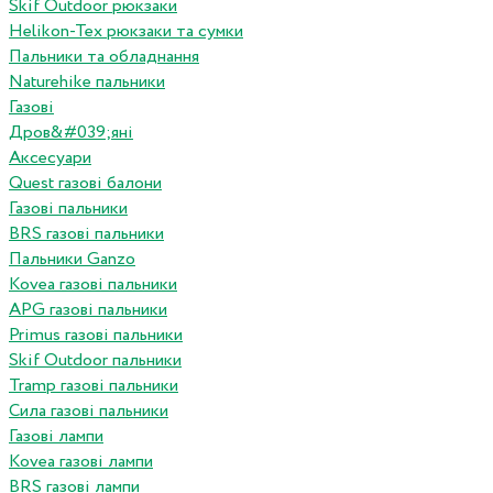
Skif Outdoor рюкзаки
Helikon-Tex рюкзаки та сумки
Пальники та обладнання
Naturehike пальники
Газові
Дров&#039;яні
Аксесуари
Quest газові балони
Газові пальники
BRS газові пальники
Пальники Ganzo
Kovea газові пальники
APG газові пальники
Primus газові пальники
Skif Outdoor пальники
Tramp газові пальники
Сила газові пальники
Газові лампи
Kovea газові лампи
BRS газові лампи