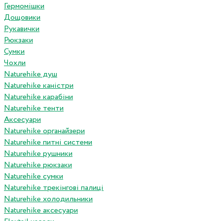
Гермомішки
Дощовики
Рукавички
Рюкзаки
Сумки
Чохли
Naturehike душ
Naturehike каністри
Naturehike карабіни
Naturehike тенти
Аксесуари
Naturehike органайзери
Naturehike питні системи
Naturehike рушники
Naturehike рюкзаки
Naturehike сумки
Naturehike трекінгові палиці
Naturehike холодильники
Naturehike аксесуари