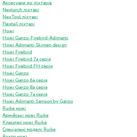
Аксесуари до ліхтарів
Nextorch ліхтарі
NexTool ліхтарі
Flextail ліхтарі
Ножі
Ножі Ganzo-Firebird-Adimanti
Ножі Adimanti Skimen design
Ножі Firebird
Ножі Firebird 7а серія
Ножі Firebird FH серія
Ножі Ganzo
Ножі Ganzo 6а серія
Ножі Ganzo 8а серія
Ножі Ganzo 7а серія
Ножі Adimanti Samson by Ganzo
Ruike ножі
Армійські ножі Ruike
Класичні ножі Ruike
Спеціальні моделі Ruike
Roxon ножi