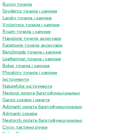
Ruixin точила
Spyderco точила і каміння
Lansky точила і каміння
Victorinox точила і каміння
Risam точила і каміння
Hapstone точила, аксесуари
Kanetsune точила, аксесуари
Benchmade точила і каміння
Leatherman точила і каміння
Boker точила і каміння
Morakniv точила і каміння
Інструменти
Naturehike інструменти
Nextool лопати багатофункціональні
Ganzo сокири і мачете
Adimanti лопати багатофункціональні
Adimanti сокири
Nextorch лопати багатофункціональні
Сivivi тактичні ручки