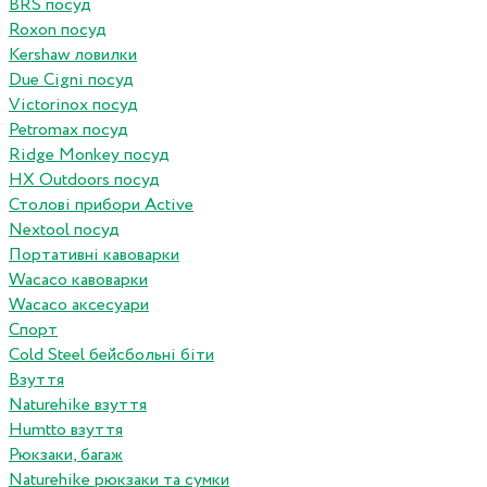
BRS посуд
Roxon посуд
Kershaw ловилки
Due Cigni посуд
Victorinox посуд
Petromax посуд
Ridge Monkey посуд
HX Outdoors посуд
Столові прибори Active
Nextool посуд
Портативні кавоварки
Wacaco кавоварки
Wacaco аксесуари
Спорт
Cold Steel бейсбольні біти
Взуття
Naturehike взуття
Humtto взуття
Рюкзаки, багаж
Naturehike рюкзаки та сумки