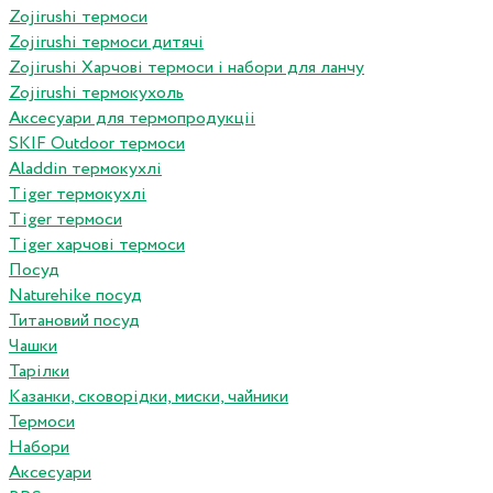
Zojirushi термоси
Zojirushi термоси дитячі
Zojirushi Харчові термоси і набори для ланчу
Zojirushi термокухоль
Аксесуари для термопродукціі
SKIF Outdoor термоси
Aladdin термокухлі
Tiger термокухлі
Tiger термоси
Tiger харчові термоси
Посуд
Naturehike посуд
Титановий посуд
Чашки
Тарілки
Казанки, сковорідки, миски, чайники
Термоси
Набори
Аксесуари