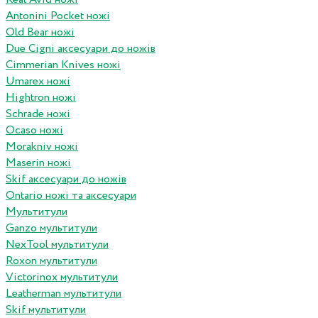
Antonini Pocket ножі
Old Bear ножі
Due Cigni аксесуари до ножів
Cimmerian Knives ножі
Umarex ножі
Hightron ножі
Schrade ножі
Ocaso ножі
Morakniv ножі
Maserin ножі
Skif аксесуари до ножів
Ontario ножі та аксесуари
Мультитули
Ganzo мультитули
NexTool мультитули
Roxon мультитули
Victorinox мультитули
Leatherman мультитули
Skif мультитули