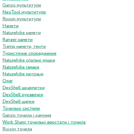
Ganzo мультитули
NexTool мультитули
Roxon мультитули
Намети
Naturehike намети
Ranger намети
Tramp намети, тенти
Туристичне спорядження
Naturehike спальні мішки
Naturehike гамаки
Naturehike матраци
Одяг
DexShell шкарпетки
DexShell рукавички
DexShell шапки
Точильні системи
Ganzo точила і каміння
Work Sharp точильні верстати і точила
Ruixin точила