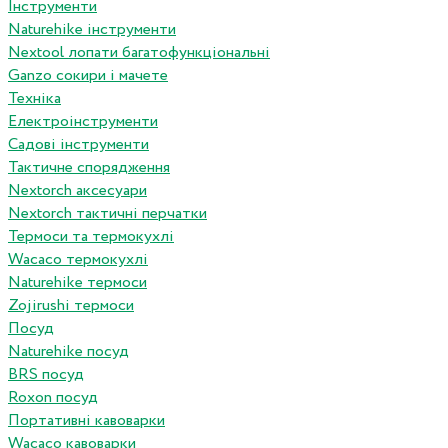
Інструменти
Naturehike інструменти
Nextool лопати багатофункціональні
Ganzo сокири і мачете
Техніка
Електроінструменти
Садові інструменти
Тактичне спорядження
Nextorch аксесуари
Nextorch тактичні перчатки
Термоси та термокухлі
Wacaco термокухлі
Naturehike термоси
Zojirushi термоси
Посуд
Naturehike посуд
BRS посуд
Roxon посуд
Портативні кавоварки
Wacaco кавоварки