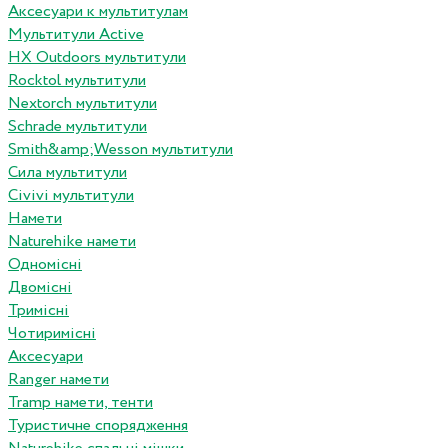
Аксесуари к мультитулам
Мультитули Active
HX Outdoors мультитули
Rocktol мультитули
Nextorch мультитули
Schrade мультитули
Smith&amp;Wesson мультитули
Сила мультитули
Civivi мультитули
Намети
Naturehike намети
Одномісні
Двомісні
Тримісні
Чотиримісні
Аксесуари
Ranger намети
Tramp намети, тенти
Туристичне спорядження