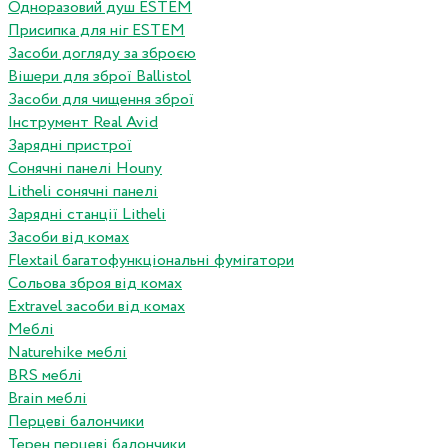
Одноразовий душ ESTEM
Присипка для ніг ESTEM
Засоби догляду за зброєю
Вішери для зброї Ballistol
Засоби для чищення зброї
Інструмент Real Avid
Зарядні пристрої
Сонячні панелі Houny
Litheli сонячні панелі
Зарядні станції Litheli
Засоби від комах
Flextail багатофункціональні фумігатори
Сольова зброя від комах
Extravel засоби від комах
Меблі
Naturehike меблі
BRS меблі
Brain меблі
Перцеві балончики
Терен перцеві балончики