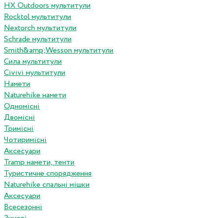
HX Outdoors мультитули
Rocktol мультитули
Nextorch мультитули
Schrade мультитули
Smith&amp;Wesson мультитули
Сила мультитули
Civivi мультитули
Намети
Naturehike намети
Одномісні
Двомісні
Тримісні
Чотиримісні
Аксесуари
Tramp намети, тенти
Туристичне спорядження
Naturehike спальні мішки
Аксесуари
Всесезонні