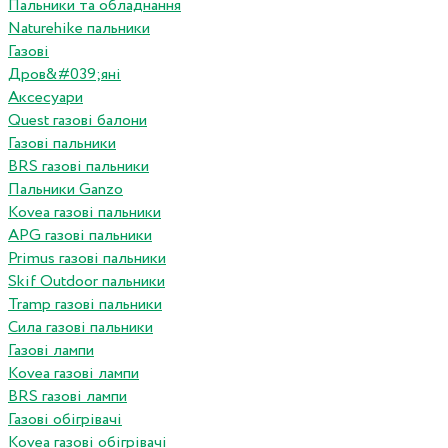
Пальники та обладнання
Naturehike пальники
Газові
Дров&#039;яні
Аксесуари
Quest газові балони
Газові пальники
BRS газові пальники
Пальники Ganzo
Kovea газові пальники
APG газові пальники
Primus газові пальники
Skif Outdoor пальники
Tramp газові пальники
Сила газові пальники
Газові лампи
Kovea газові лампи
BRS газові лампи
Газові обігрівачі
Kovea газові обігрівачі