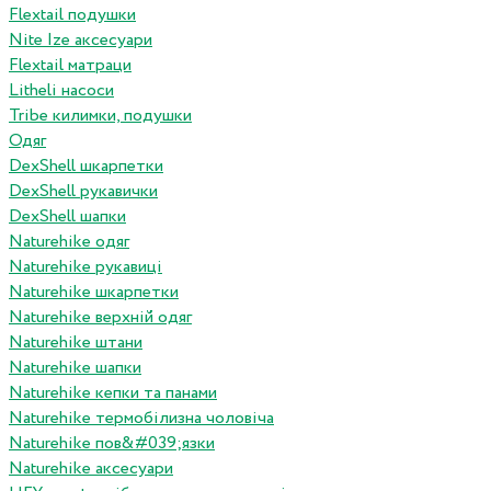
Flextail подушки
Nite Ize аксесуари
Flextail матраци
Litheli насоси
Tribe килимки, подушки
Одяг
DexShell шкарпетки
DexShell рукавички
DexShell шапки
Naturehike одяг
Naturehike рукавиці
Naturehike шкарпетки
Naturehike верхній одяг
Naturehike штани
Naturehike шапки
Naturehike кепки та панами
Naturehike термобілизна чоловіча
Naturehike пов&#039;язки
Naturehike аксесуари