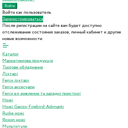
Войти как пользователь
Зарегистрироваться
После регистрации на сайте вам будет доступно
отслеживание состояния заказов, личный кабинет и другие
новые возможности
Каталог
Маркетингова продукція
Торгове обладнання
Ліхтарі
Fenix ліхтарі
Fenix аксесуари
Fenix ел живлення та зарядні пристрої
Ножі
Ножі Ganzo-Firebird-Adimanti
Ruike ножі
Roxon ножi
Мультитули