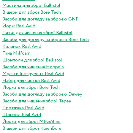
Мастила для зброї Ballistol
Вішери для зброї Bore Tech
Засоби для догляду за зброєю GNP
Йорж Real Avid
Патчі для чищення зброї Ballistol
Засоби для догляду за зброєю Bore Tech
Килимок Real Avid
Піна Milfoam
Шомполи для зброї Ballistol
Засоби для чищення Hoppe`s
Мульти Інструмент Real Avid
Набір для чистки Real Avid
Йоржі для зброї Bore Tech
Засоби для догляду за зброєю Dewey
Засоби для чищення зброї Терен
Протяжка Real Avid
Шомпол Real Avid
Йоржі для зброї MEGAline
Вішери для зброї KleenBore