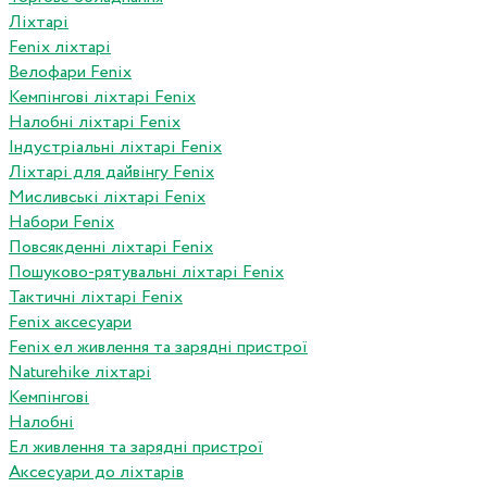
Ліхтарі
Fenix ліхтарі
Велофари Fenix
Кемпінгові ліхтарі Fenix
Налобні ліхтарі Fenix
Індустріальні ліхтарі Fenix
Ліхтарі для дайвінгу Fenix
Мисливські ліхтарі Fenix
Набори Fenix
Повсякденні ліхтарі Fenix
Пошуково-рятувальні ліхтарі Fenix
Тактичні ліхтарі Fenix
Fenix аксесуари
Fenix ел живлення та зарядні пристрої
Naturehike ліхтарі
Кемпінгові
Налобні
Ел живлення та зарядні пристрої
Аксесуари до ліхтарів