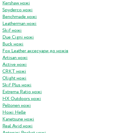
Kershaw ножі
Spyderco ножі
Benchmade ножі
Leatherman ножі
Skif ножі
Due Cigni ножі
Buck ножі
Fox Leather аксесуари до ножів
Artisan ножі
Active ножі
CRKT ножі
Olight ножі
Skif Plus ножі
Extrema Ratio ножі
HX Outdoors ножі
Peltonen ножі
Ножі Helle
Kanetsune ножі
Real Avid ножі
Antonini Pocket ножі