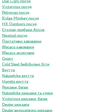
Due Cigni посуд
Victorinox посуд
Petromax посуд
Ridge Monkey посуд
HX Outdoors посуд
Столові прибори Active
Nextool посуд
Портативні кавоварки
Wacaco кавоварки
Wacaco аксесуари
Спорт
Cold Steel бейсбольні біти
Взуття
Naturehike взуття
Humtto взуття
Рюкзаки, багаж
Naturehike рюкзаки та сумки
Victorinox рюкзаки, багаж
Deuter рюкзаки
Deuter велосипедні рюкзаки