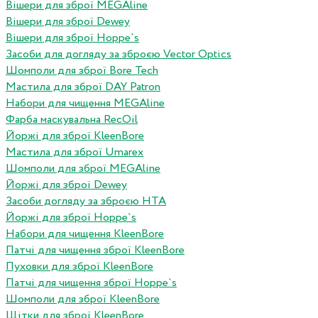
Вішери для зброї MEGAline
Вішери для зброї Dewey
Вішери для зброї Hoppe`s
Засоби для догляду за зброєю Vector Optics
Шомполи для зброї Bore Tech
Мастила для зброї DAY Patron
Набори для чищення MEGAline
Фарба маскувальна RecOil
Йоржі для зброї KleenBore
Мастила для зброї Umarex
Шомполи для зброї MEGAline
Йоржі для зброї Dewey
Засоби догляду за зброєю HTA
Йоржі для зброї Hoppe`s
Набори для чищення KleenBore
Патчі для чищення зброї KleenBore
Пуховки для зброї KleenBore
Патчі для чищення зброї Hoppe`s
Шомполи для зброї KleenBore
Щітки для зброї KleenBore