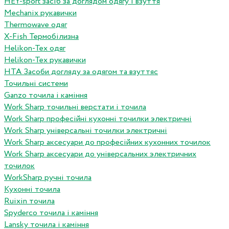
HEY-sport засіб за доглядом одягу і взуття
Mechanix рукавички
Thermowave одяг
X-Fish Термобілизна
Helikon-Tex одяг
Helikon-Tex рукавички
HTA Засоби догляду за одягом та взуттяс
Точильні системи
Ganzo точила і каміння
Work Sharp точильні верстати і точила
Work Sharp професiйнi кухоннi точилки электричнi
Work Sharp унiверсальнi точилки электричнi
Work Sharp аксесуари до професiйних кухонних точилок
Work Sharp аксесуари до унiверсальних электричних
точилок
WorkSharp ручні точила
Кухонні точила
Ruixin точила
Spyderco точила і каміння
Lansky точила і каміння