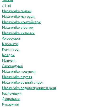
Зимові
Літні
Naturehike гамаки
Naturehike матраци
Naturehike контейнери
Naturehike візочки
Naturehike килимки
Аксесуари
Каремати
Кемпінгові
Ковдри
Надувні
Самонадувні
Naturehike подушки
Naturehike взуття
Naturehike водний спорт
Naturehike водонепроникні речі
Гермомішки
Дощовики
Рукавички