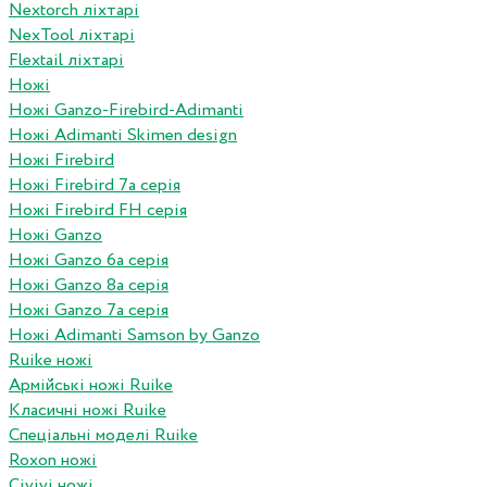
Nextorch ліхтарі
NexTool ліхтарі
Flextail ліхтарі
Ножі
Ножі Ganzo-Firebird-Adimanti
Ножі Adimanti Skimen design
Ножі Firebird
Ножі Firebird 7а серія
Ножі Firebird FH серія
Ножі Ganzo
Ножі Ganzo 6а серія
Ножі Ganzo 8а серія
Ножі Ganzo 7а серія
Ножі Adimanti Samson by Ganzo
Ruike ножі
Армійські ножі Ruike
Класичні ножі Ruike
Спеціальні моделі Ruike
Roxon ножi
Civivi ножі