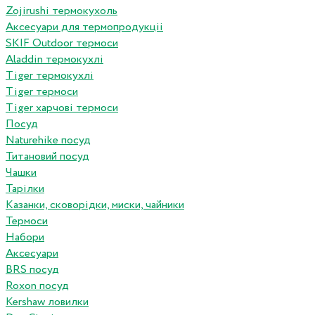
Zojirushi термокухоль
Аксесуари для термопродукціі
SKIF Outdoor термоси
Aladdin термокухлі
Tiger термокухлі
Tiger термоси
Tiger харчові термоси
Посуд
Naturehike посуд
Титановий посуд
Чашки
Тарілки
Казанки, сковорідки, миски, чайники
Термоси
Набори
Аксесуари
BRS посуд
Roxon посуд
Kershaw ловилки