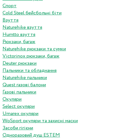
Спорт
Cold Steel бейсбольні біти
Взуття
Naturehike взуття
Humtto взуття
Рюкзаки, багаж
Naturehike рюкзаки та сумки
Victorinox рюкзаки, багаж
Deuter рюкзаки
Пальники та обладнання
Naturehike пальники
Quest газові балони
Газові пальники
Окуляри
Select окуляри
Umarex окуляри
WoSport окуляри та захисні маски
Засоби гігієни
Одноразовий душ ESTEM