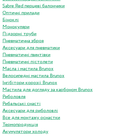
Sabre Red перцеві балончики
Оптичні прилади
Біноклі
Монокуляри
Підзорні труби
Пневматична зброя
Аксесуари для пневматики
Пневматичні гвинтівки
Пневматичні пістолети
Масла і мастила Brunox
Велосипедні мастила Brunox
Інгібітори корозії Brunox
Мастила для догляду за карбоном Brunox
Риболовля
Рибальські снасті
Аксесуари для риболовлі
Все для монтажу оснастки
Термопродукція
Акумулятори холоду