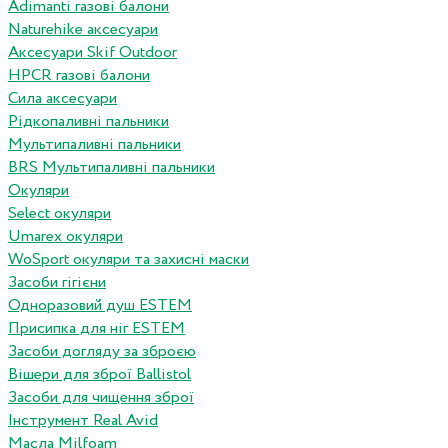
Adimanti газові балони
Naturehike аксесуари
Аксесуари Skif Outdoor
HPCR газові балони
Сила аксесуари
Рідкопаливні пальники
Мультипаливні пальники
BRS Мультипаливні пальники
Окуляри
Select окуляри
Umarex окуляри
WoSport окуляри та захисні маски
Засоби гігієни
Одноразовий душ ESTEM
Присипка для ніг ESTEM
Засоби догляду за зброєю
Вішери для зброї Ballistol
Засоби для чищення зброї
Інструмент Real Avid
Масла Milfoam