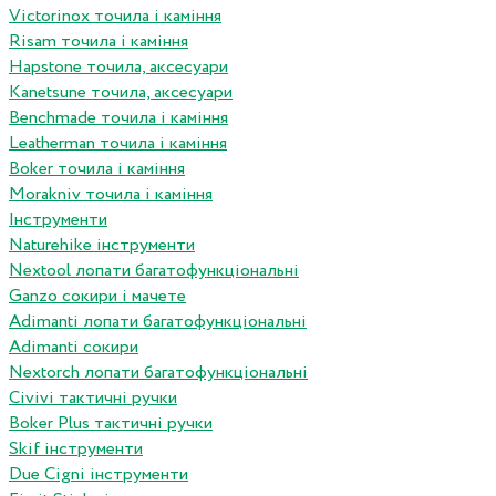
Victorinox точила і каміння
Risam точила і каміння
Hapstone точила, аксесуари
Kanetsune точила, аксесуари
Benchmade точила і каміння
Leatherman точила і каміння
Boker точила і каміння
Morakniv точила і каміння
Інструменти
Naturehike інструменти
Nextool лопати багатофункціональні
Ganzo сокири і мачете
Adimanti лопати багатофункціональні
Adimanti сокири
Nextorch лопати багатофункціональні
Сivivi тактичні ручки
Boker Plus тактичні ручки
Skif інструменти
Due Cigni інструменти