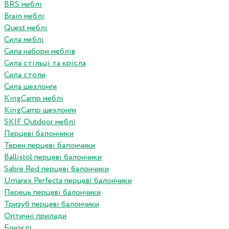
BRS меблі
Brain меблі
Quest меблі
Сила меблі
Сила набори меблів
Сила стільці та крісла
Сила столи
Сила шезлонги
KingCamp меблі
KingCamp шезлонги
SKIF Outdoor меблі
Перцеві балончики
Терен перцеві балончики
Ballistol перцеві балончики
Sabre Red перцеві балончики
Umarex Perfecta перцеві балончики
Перець перцеві балончики
Тризуб перцеві балончики
Оптичні прилади
Біноклі