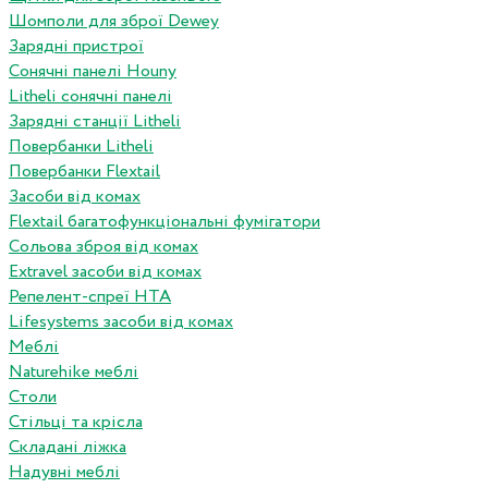
Шомполи для зброї Dewey
Зарядні пристрої
Сонячні панелі Houny
Litheli сонячні панелі
Зарядні станції Litheli
Повербанки Litheli
Повербанки Flextail
Засоби від комах
Flextail багатофункціональні фумігатори
Сольова зброя від комах
Extravel засоби від комах
Репелент-спреї HTA
Lifesystems засоби від комах
Меблі
Naturehike меблі
Столи
Стільці та крісла
Складані ліжка
Надувні меблі