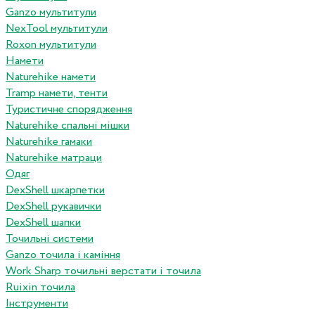
Ganzo мультитули
NexTool мультитули
Roxon мультитули
Намети
Naturehike намети
Tramp намети, тенти
Туристичне спорядження
Naturehike спальні мішки
Naturehike гамаки
Naturehike матраци
Одяг
DexShell шкарпетки
DexShell рукавички
DexShell шапки
Точильні системи
Ganzo точила і каміння
Work Sharp точильні верстати і точила
Ruixin точила
Інструменти