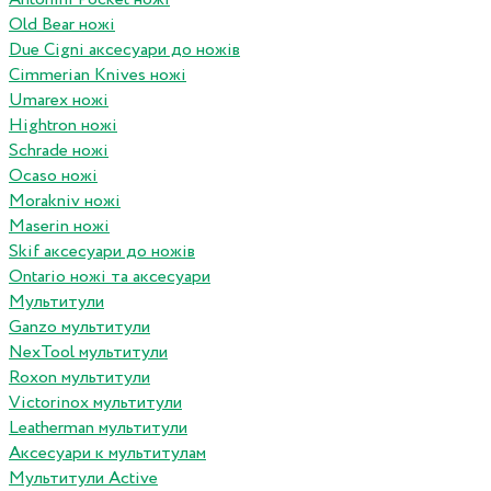
Old Bear ножі
Due Cigni аксесуари до ножів
Cimmerian Knives ножі
Umarex ножі
Hightron ножі
Schrade ножі
Ocaso ножі
Morakniv ножі
Maserin ножі
Skif аксесуари до ножів
Ontario ножі та аксесуари
Мультитули
Ganzo мультитули
NexTool мультитули
Roxon мультитули
Victorinox мультитули
Leatherman мультитули
Аксесуари к мультитулам
Мультитули Active