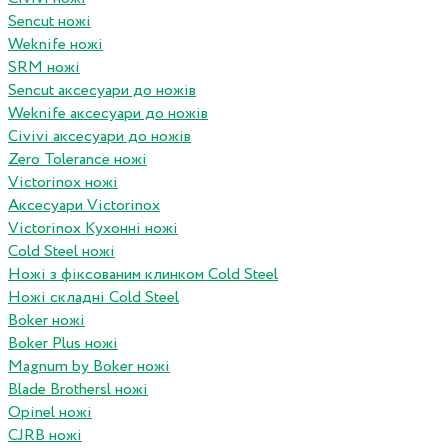
Sencut ножі
Weknife ножі
SRM ножі
Sencut аксесуари до ножів
Weknife аксесуари до ножів
Civivi аксесуари до ножів
Zero Tolerance ножі
Victorinox ножі
Аксесуари Victorinox
Victorinox Кухонні ножі
Cold Steel ножі
Ножі з фіксованим клинком Cold Steel
Ножі складні Cold Steel
Boker ножі
Boker Plus ножі
Magnum by Boker ножі
Blade Brothersl ножі
Opinel ножі
CJRB ножі