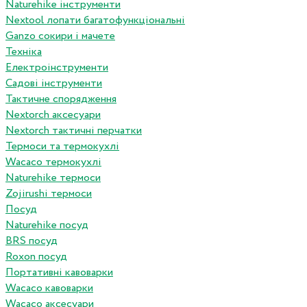
Naturehike інструменти
Nextool лопати багатофункціональні
Ganzo сокири і мачете
Техніка
Електроінструменти
Садові інструменти
Тактичне спорядження
Nextorch аксесуари
Nextorch тактичні перчатки
Термоси та термокухлі
Wacaco термокухлі
Naturehike термоси
Zojirushi термоси
Посуд
Naturehike посуд
BRS посуд
Roxon посуд
Портативні кавоварки
Wacaco кавоварки
Wacaco аксесуари