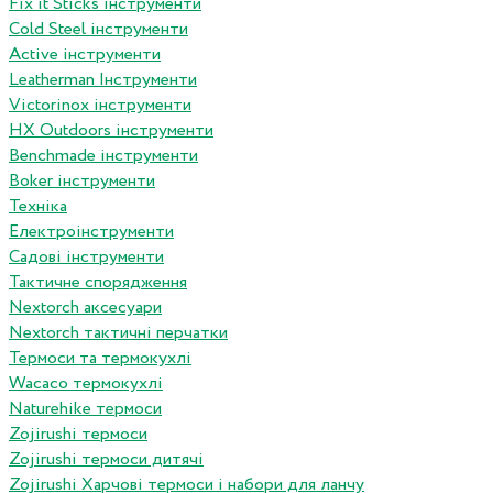
Fix it Sticks інструменти
Сold Steel інструменти
Active інструменти
Leatherman Інструменти
Victorinox інструменти
HX Outdoors інструменти
Benchmade інструменти
Boker інструменти
Техніка
Електроінструменти
Садові інструменти
Тактичне спорядження
Nextorch аксесуари
Nextorch тактичні перчатки
Термоси та термокухлі
Wacaco термокухлі
Naturehike термоси
Zojirushi термоси
Zojirushi термоси дитячі
Zojirushi Харчові термоси і набори для ланчу