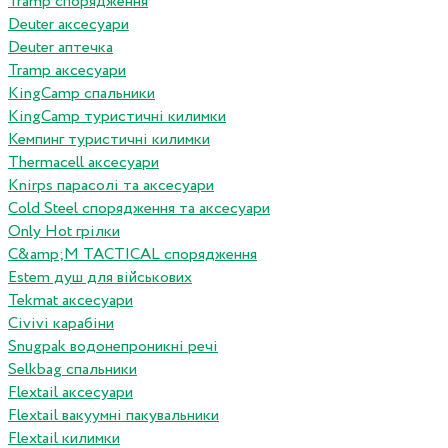
Tramp спорядження
Deuter аксесуари
Deuter аптечка
Tramp аксесуари
KingCamp спальники
KingCamp туристичні килимки
Кемпинг туристичні килимки
Thermacell аксесуари
Knirps парасолі та аксесуари
Cold Steel спорядження та аксесуари
Only Hot грілки
C&amp;M TACTICAL спорядження
Estem душ для військових
Tekmat аксесуари
Сivivi карабіни
Snugpak водонепроникні речі
Selkbag спальники
Flextail аксесуари
Flextail вакуумні пакувальники
Flextail килимки