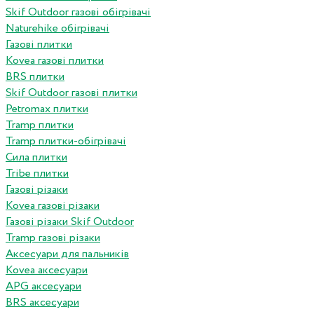
Skif Outdoor газові обігрівачі
Naturehike обігрівачі
Газові плитки
Kovea газові плитки
BRS плитки
Skif Outdoor газові плитки
Petromax плитки
Tramp плитки
Tramp плитки-обігрівачі
Сила плитки
Tribe плитки
Газові різаки
Kovea газові різаки
Газові різаки Skif Outdoor
Tramp газові різаки
Аксесуари для пальників
Kovea аксесуари
APG аксесуари
BRS аксесуари