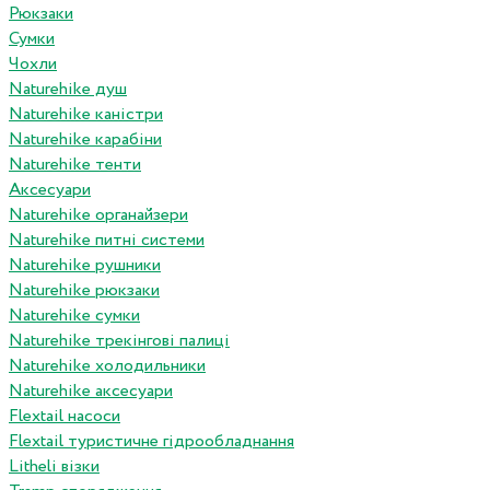
Рюкзаки
Сумки
Чохли
Naturehike душ
Naturehike каністри
Naturehike карабіни
Naturehike тенти
Аксесуари
Naturehike органайзери
Naturehike питні системи
Naturehike рушники
Naturehike рюкзаки
Naturehike сумки
Naturehike трекінгові палиці
Naturehike холодильники
Naturehike аксесуари
Flextail насоси
Flextail туристичне гідрообладнання
Litheli візки