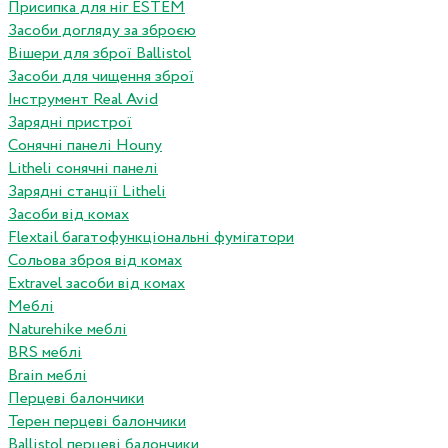
Присипка для ніг ESTEM
Засоби догляду за зброєю
Вішери для зброї Ballistol
Засоби для чищення зброї
Інструмент Real Avid
Зарядні пристрої
Сонячні панелі Houny
Litheli сонячні панелі
Зарядні станції Litheli
Засоби від комах
Flextail багатофункціональні фумігатори
Сольова зброя від комах
Extravel засоби від комах
Меблі
Naturehike меблі
BRS меблі
Brain меблі
Перцеві балончики
Терен перцеві балончики
Ballistol перцеві балончики