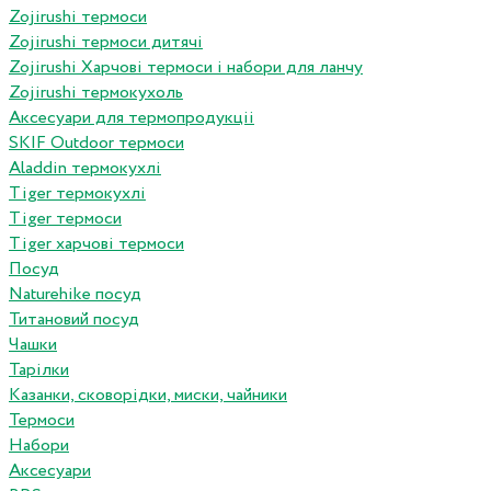
Zojirushi термоси
Zojirushi термоси дитячі
Zojirushi Харчові термоси і набори для ланчу
Zojirushi термокухоль
Аксесуари для термопродукціі
SKIF Outdoor термоси
Aladdin термокухлі
Tiger термокухлі
Tiger термоси
Tiger харчові термоси
Посуд
Naturehike посуд
Титановий посуд
Чашки
Тарілки
Казанки, сковорідки, миски, чайники
Термоси
Набори
Аксесуари