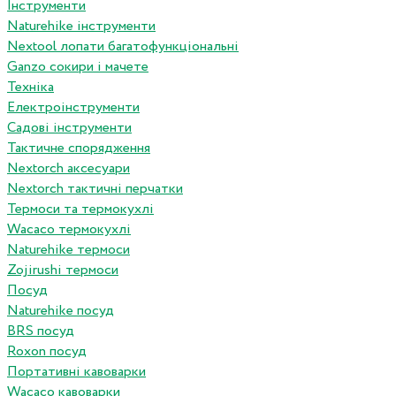
Інструменти
Naturehike інструменти
Nextool лопати багатофункціональні
Ganzo сокири і мачете
Техніка
Електроінструменти
Садові інструменти
Тактичне спорядження
Nextorch аксесуари
Nextorch тактичні перчатки
Термоси та термокухлі
Wacaco термокухлі
Naturehike термоси
Zojirushi термоси
Посуд
Naturehike посуд
BRS посуд
Roxon посуд
Портативні кавоварки
Wacaco кавоварки