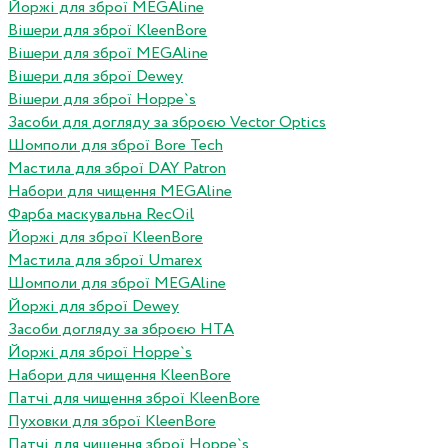
Йоржі для зброї MEGAline
Вішери для зброї KleenBore
Вішери для зброї MEGAline
Вішери для зброї Dewey
Вішери для зброї Hoppe`s
Засоби для догляду за зброєю Vector Optics
Шомполи для зброї Bore Tech
Мастила для зброї DAY Patron
Набори для чищення MEGAline
Фарба маскувальна RecOil
Йоржі для зброї KleenBore
Мастила для зброї Umarex
Шомполи для зброї MEGAline
Йоржі для зброї Dewey
Засоби догляду за зброєю HTA
Йоржі для зброї Hoppe`s
Набори для чищення KleenBore
Патчі для чищення зброї KleenBore
Пуховки для зброї KleenBore
Патчі для чищення зброї Hoppe`s