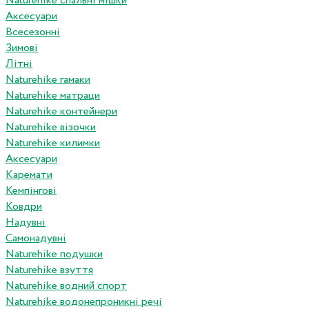
Naturehike спальні мішки
Аксесуари
Всесезонні
Зимові
Літні
Naturehike гамаки
Naturehike матраци
Naturehike контейнери
Naturehike візочки
Naturehike килимки
Аксесуари
Каремати
Кемпінгові
Ковдри
Надувні
Самонадувні
Naturehike подушки
Naturehike взуття
Naturehike водний спорт
Naturehike водонепроникні речі