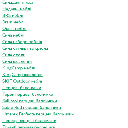
Складані ліжка
Надувні меблі
BRS меблі
Brain меблі
Quest меблі
Сила меблі
Сила набори меблів
Сила стільці та крісла
Сила столи
Сила шезлонги
KingCamp меблі
KingCamp шезлонги
SKIF Outdoor меблі
Перцеві балончики
Терен перцеві балончики
Ballistol перцеві балончики
Sabre Red перцеві балончики
Umarex Perfecta перцеві балончики
Перець перцеві балончики
Тризуб перцеві балончики