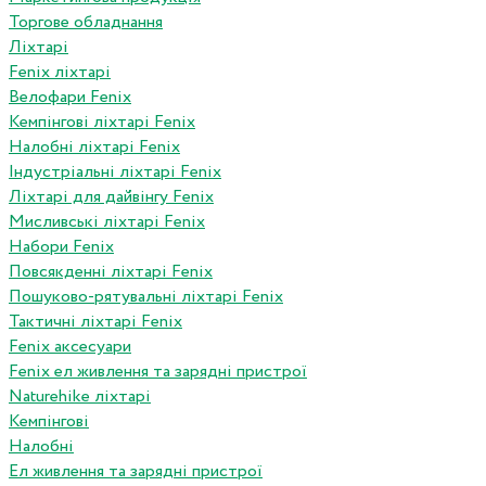
Торгове обладнання
Ліхтарі
Fenix ліхтарі
Велофари Fenix
Кемпінгові ліхтарі Fenix
Налобні ліхтарі Fenix
Індустріальні ліхтарі Fenix
Ліхтарі для дайвінгу Fenix
Мисливські ліхтарі Fenix
Набори Fenix
Повсякденні ліхтарі Fenix
Пошуково-рятувальні ліхтарі Fenix
Тактичні ліхтарі Fenix
Fenix аксесуари
Fenix ел живлення та зарядні пристрої
Naturehike ліхтарі
Кемпінгові
Налобні
Ел живлення та зарядні пристрої