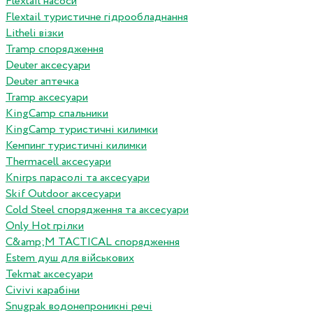
Flextail насоси
Flextail туристичне гідрообладнання
Litheli візки
Tramp спорядження
Deuter аксесуари
Deuter аптечка
Tramp аксесуари
KingCamp спальники
KingCamp туристичні килимки
Кемпинг туристичні килимки
Thermacell аксесуари
Knirps парасолі та аксесуари
Skif Outdoor аксесуари
Cold Steel спорядження та аксесуари
Only Hot грілки
C&amp;M TACTICAL спорядження
Estem душ для військових
Tekmat аксесуари
Сivivi карабіни
Snugpak водонепроникні речі