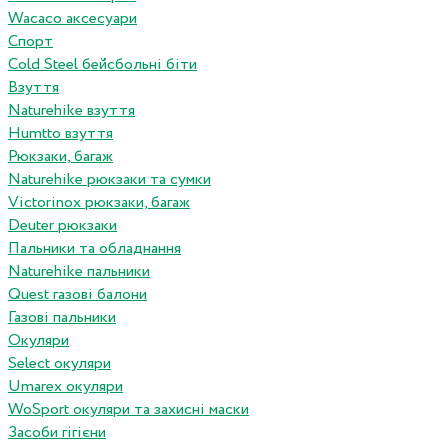
Wacaco аксесуари
Спорт
Cold Steel бейсбольні біти
Взуття
Naturehike взуття
Humtto взуття
Рюкзаки, багаж
Naturehike рюкзаки та сумки
Victorinox рюкзаки, багаж
Deuter рюкзаки
Пальники та обладнання
Naturehike пальники
Quest газові балони
Газові пальники
Окуляри
Select окуляри
Umarex окуляри
WoSport окуляри та захисні маски
Засоби гігієни