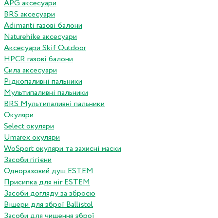
APG аксесуари
BRS аксесуари
Adimanti газові балони
Naturehike аксесуари
Аксесуари Skif Outdoor
HPCR газові балони
Сила аксесуари
Рідкопаливні пальники
Мультипаливні пальники
BRS Мультипаливні пальники
Окуляри
Select окуляри
Umarex окуляри
WoSport окуляри та захисні маски
Засоби гігієни
Одноразовий душ ESTEM
Присипка для ніг ESTEM
Засоби догляду за зброєю
Вішери для зброї Ballistol
Засоби для чищення зброї