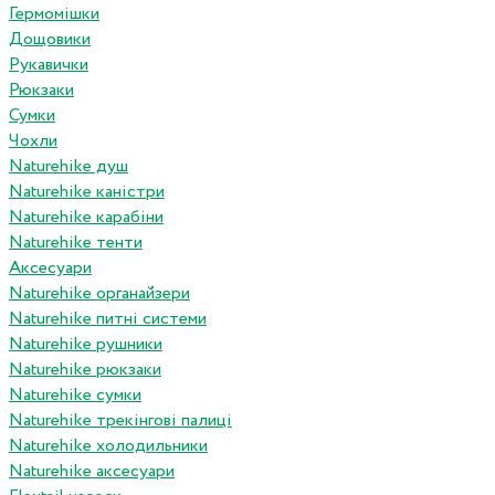
Гермомішки
Дощовики
Рукавички
Рюкзаки
Сумки
Чохли
Naturehike душ
Naturehike каністри
Naturehike карабіни
Naturehike тенти
Аксесуари
Naturehike органайзери
Naturehike питні системи
Naturehike рушники
Naturehike рюкзаки
Naturehike сумки
Naturehike трекінгові палиці
Naturehike холодильники
Naturehike аксесуари