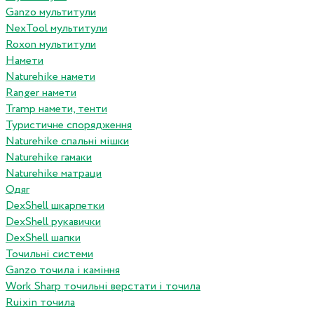
Ganzo мультитули
NexTool мультитули
Roxon мультитули
Намети
Naturehike намети
Ranger намети
Tramp намети, тенти
Туристичне спорядження
Naturehike спальні мішки
Naturehike гамаки
Naturehike матраци
Одяг
DexShell шкарпетки
DexShell рукавички
DexShell шапки
Точильні системи
Ganzo точила і каміння
Work Sharp точильні верстати і точила
Ruixin точила