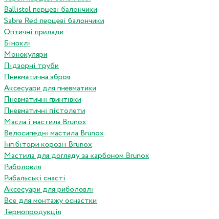
Ballistol перцеві балончики
Sabre Red перцеві балончики
Оптичні прилади
Біноклі
Монокуляри
Підзорні труби
Пневматична зброя
Аксесуари для пневматики
Пневматичні гвинтівки
Пневматичні пістолети
Масла і мастила Brunox
Велосипедні мастила Brunox
Інгібітори корозії Brunox
Мастила для догляду за карбоном Brunox
Риболовля
Рибальські снасті
Аксесуари для риболовлі
Все для монтажу оснастки
Термопродукція