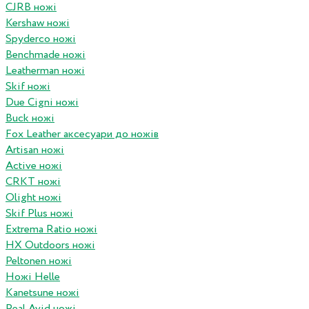
CJRB ножі
Kershaw ножі
Spyderco ножі
Benchmade ножі
Leatherman ножі
Skif ножі
Due Cigni ножі
Buck ножі
Fox Leather аксесуари до ножів
Artisan ножі
Active ножі
CRKT ножі
Olight ножі
Skif Plus ножі
Extrema Ratio ножі
HX Outdoors ножі
Peltonen ножі
Ножі Helle
Kanetsune ножі
Real Avid ножі