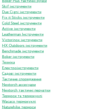
Boker Plus тактичні ручки
Skif інструменти
Due Cigni інструменти
Fix it Sticks інструменти
Сold Steel інструменти
Active інструменти
Leatherman Інструменти
Victorinox інструменти
HX Outdoors інструменти
Benchmade інструменти
Boker інструменти
Техніка
Електроінструменти
Садові інструменти
Тактичне спорядження
Nextorch аксесуари
Nextorch тактичні перчатки
Термоси та термокухлі
Wacaco термокухлі
Naturehike термоси