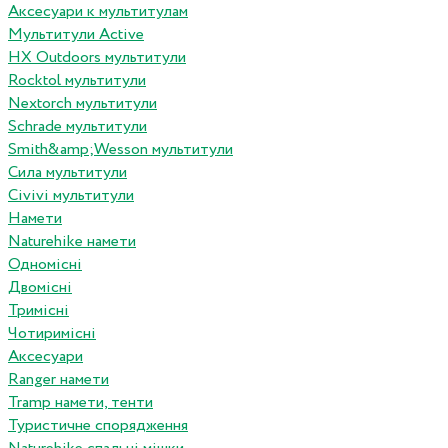
Аксесуари к мультитулам
Мультитули Active
HX Outdoors мультитули
Rocktol мультитули
Nextorch мультитули
Schrade мультитули
Smith&amp;Wesson мультитули
Сила мультитули
Civivi мультитули
Намети
Naturehike намети
Одномісні
Двомісні
Тримісні
Чотиримісні
Аксесуари
Ranger намети
Tramp намети, тенти
Туристичне спорядження