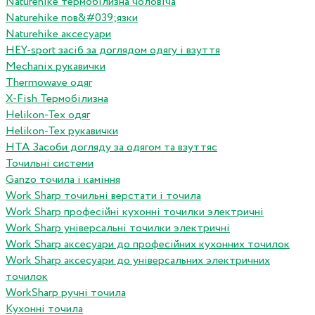
Naturehike термобілизна чоловіча
Naturehike пов&#039;язки
Naturehike аксесуари
HEY-sport засіб за доглядом одягу і взуття
Mechanix рукавички
Thermowave одяг
X-Fish Термобілизна
Helikon-Tex одяг
Helikon-Tex рукавички
HTA Засоби догляду за одягом та взуттяс
Точильні системи
Ganzo точила і каміння
Work Sharp точильні верстати і точила
Work Sharp професiйнi кухоннi точилки электричнi
Work Sharp унiверсальнi точилки электричнi
Work Sharp аксесуари до професiйних кухонних точилок
Work Sharp аксесуари до унiверсальних электричних
точилок
WorkSharp ручні точила
Кухонні точила