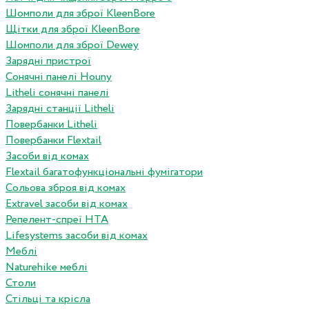
Шомполи для зброї KleenBore
Щітки для зброї KleenBore
Шомполи для зброї Dewey
Зарядні пристрої
Сонячні панелі Houny
Litheli сонячні панелі
Зарядні станції Litheli
Повербанки Litheli
Повербанки Flextail
Засоби від комах
Flextail багатофункціональні фумігатори
Сольова зброя від комах
Extravel засоби від комах
Репелент-спреї HTA
Lifesystems засоби від комах
Меблі
Naturehike меблі
Столи
Стільці та крісла