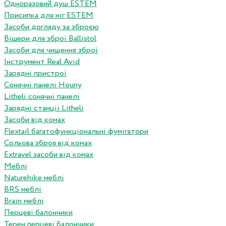
Одноразовий душ ESTEM
Присипка для ніг ESTEM
Засоби догляду за зброєю
Вішери для зброї Ballistol
Засоби для чищення зброї
Інструмент Real Avid
Зарядні пристрої
Сонячні панелі Houny
Litheli сонячні панелі
Зарядні станції Litheli
Засоби від комах
Flextail багатофункціональні фумігатори
Сольова зброя від комах
Extravel засоби від комах
Меблі
Naturehike меблі
BRS меблі
Brain меблі
Перцеві балончики
Терен перцеві балончики