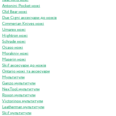
Antonini Pocket ножі
Old Bear ножі
Due Cigni аксесуари до ножів
Cimmerian Knives ножі
Umarex ножі
Hightron ножі
Schrade ножі
Ocaso ножі
Morakniv ножі
Maserin ножі
Skif аксесуари до ножів
Ontario ножі та аксесуари
Мультитули
Ganzo мультитули
NexTool мультитули
Roxon мультитули
Victorinox мультитули
Leatherman мультитули
Skif мультитули