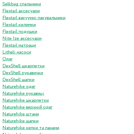
Selkbag спальники
Flextail аксесуари
Flextail вакуумні пакувальники
Flextail килимки
Flextail подушки
Nite Ize аксесуари
Flextail матраци
Litheli насоси
Одяг
DexShell шкарпетки
DexShell рукавички
DexShell шапки
Naturehike одяг
Naturehike рукавиці
Naturehike шкарпетки
Naturehike верхній одяг
Naturehike штани
Naturehike шапки
Naturehike кепки та панами