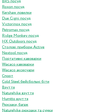
BRS посуд
Roxon посуд
Kershaw ловилки
Due Cigni посуд
Victorinox посуд
Petromax посуд
Ridge Monkey посуд
HX Outdoors посуд
Столові прибори Active
Nextool посуд
Портативні кавоварки
Wacaco кавоварки
Wacaco аксесуари
Спорт
Cold Steel бейсбольні біти
Взуття
Naturehike взуття
Humtto взуття
Рюкзаки, багаж
Naturehike рюкзаки та сумки