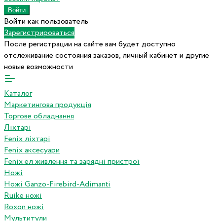
Войти как пользователь
Зарегистрироваться
После регистрации на сайте вам будет доступно
отслеживание состояния заказов, личный кабинет и другие
новые возможности
Каталог
Маркетингова продукція
Торгове обладнання
Ліхтарі
Fenix ліхтарі
Fenix аксесуари
Fenix ел живлення та зарядні пристрої
Ножі
Ножі Ganzo-Firebird-Adimanti
Ruike ножі
Roxon ножi
Мультитули