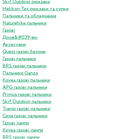
Skif Outdoor рюкзаки
Helikon-Tex рюкзаки та сумки
Пальники та обладнання
Naturehike пальники
Газові
Дров&#039;яні
Аксесуари
Quest газові балони
Газові пальники
BRS газові пальники
Пальники Ganzo
Kovea газові пальники
APG газові пальники
Primus газові пальники
Skif Outdoor пальники
Tramp газові пальники
Сила газові пальники
Газові лампи
Kovea газові лампи
BRS газові лампи