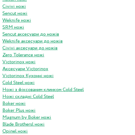
Civivi ножі
Sencut ножі
Weknife ножі
SRM ножі
Sencut аксесуари до ножів
Weknife аксесуари до ножів
Civivi аксесуари до ножів
Zero Tolerance ножі
Victorinox ножі
Аксесуари Victorinox
Victorinox Кухонні ножі
Cold Steel ножі
Ножі з фіксованим клинком Cold Steel
Ножі складні Cold Steel
Boker ножі
Boker Plus ножі
Magnum by Boker ножі
Blade Brothersl ножі
Opinel ножі