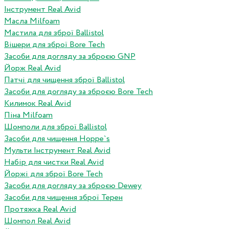
Інструмент Real Avid
Масла Milfoam
Мастила для зброї Ballistol
Вішери для зброї Bore Tech
Засоби для догляду за зброєю GNP
Йорж Real Avid
Патчі для чищення зброї Ballistol
Засоби для догляду за зброєю Bore Tech
Килимок Real Avid
Піна Milfoam
Шомполи для зброї Ballistol
Засоби для чищення Hoppe`s
Мульти Інструмент Real Avid
Набір для чистки Real Avid
Йоржі для зброї Bore Tech
Засоби для догляду за зброєю Dewey
Засоби для чищення зброї Терен
Протяжка Real Avid
Шомпол Real Avid