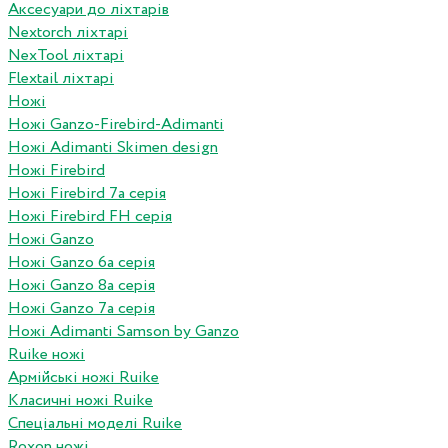
Аксесуари до ліхтарів
Nextorch ліхтарі
NexTool ліхтарі
Flextail ліхтарі
Ножі
Ножі Ganzo-Firebird-Adimanti
Ножі Adimanti Skimen design
Ножі Firebird
Ножі Firebird 7а серія
Ножі Firebird FH серія
Ножі Ganzo
Ножі Ganzo 6а серія
Ножі Ganzo 8а серія
Ножі Ganzo 7а серія
Ножі Adimanti Samson by Ganzo
Ruike ножі
Армійські ножі Ruike
Класичні ножі Ruike
Спеціальні моделі Ruike
Roxon ножi