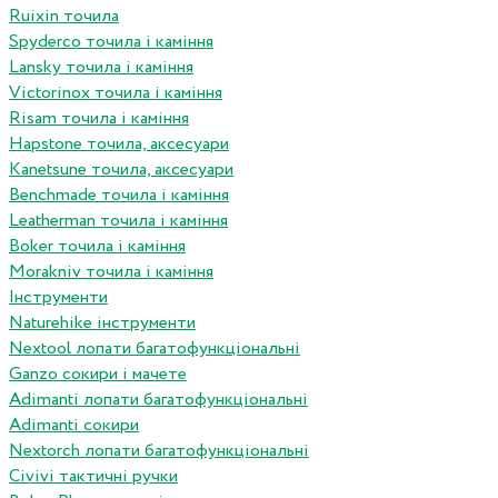
Ruixin точила
Spyderco точила і каміння
Lansky точила і каміння
Victorinox точила і каміння
Risam точила і каміння
Hapstone точила, аксесуари
Kanetsune точила, аксесуари
Benchmade точила і каміння
Leatherman точила і каміння
Boker точила і каміння
Morakniv точила і каміння
Інструменти
Naturehike інструменти
Nextool лопати багатофункціональні
Ganzo сокири і мачете
Adimanti лопати багатофункціональні
Adimanti сокири
Nextorch лопати багатофункціональні
Сivivi тактичні ручки