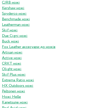
CJRB ножі
Kershaw ножі
Spyderco ножі
Benchmade ножі
Leatherman ножі
Skif ножі
Due Cigni ножі
Buck ножі
Fox Leather аксесуари до ножів
Artisan ножі
Active ножі
CRKT ножі
Olight ножі
Skif Plus ножі
Extrema Ratio ножі
HX Outdoors ножі
Peltonen ножі
Ножі Helle
Kanetsune ножі
Real Avid ножі