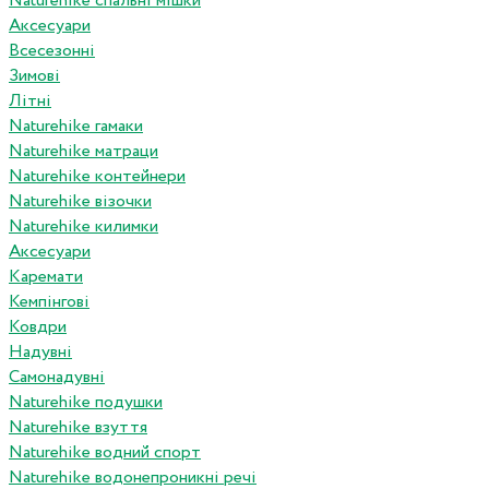
Naturehike спальні мішки
Аксесуари
Всесезонні
Зимові
Літні
Naturehike гамаки
Naturehike матраци
Naturehike контейнери
Naturehike візочки
Naturehike килимки
Аксесуари
Каремати
Кемпінгові
Ковдри
Надувні
Самонадувні
Naturehike подушки
Naturehike взуття
Naturehike водний спорт
Naturehike водонепроникні речі