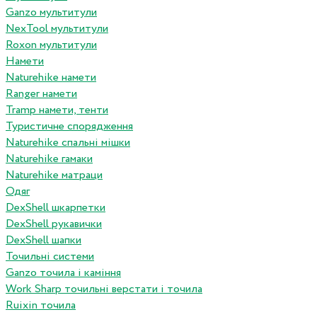
Ganzo мультитули
NexTool мультитули
Roxon мультитули
Намети
Naturehike намети
Ranger намети
Tramp намети, тенти
Туристичне спорядження
Naturehike спальні мішки
Naturehike гамаки
Naturehike матраци
Одяг
DexShell шкарпетки
DexShell рукавички
DexShell шапки
Точильні системи
Ganzo точила і каміння
Work Sharp точильні верстати і точила
Ruixin точила