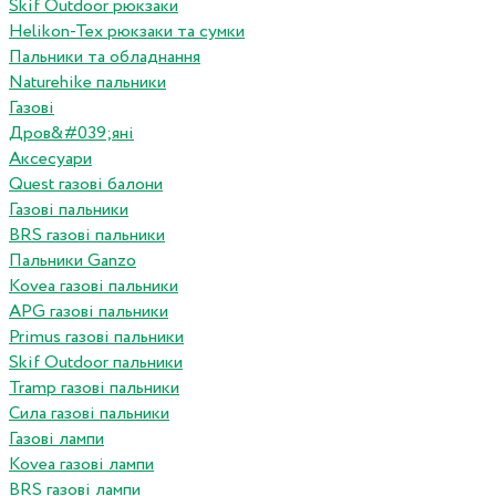
Skif Outdoor рюкзаки
Helikon-Tex рюкзаки та сумки
Пальники та обладнання
Naturehike пальники
Газові
Дров&#039;яні
Аксесуари
Quest газові балони
Газові пальники
BRS газові пальники
Пальники Ganzo
Kovea газові пальники
APG газові пальники
Primus газові пальники
Skif Outdoor пальники
Tramp газові пальники
Сила газові пальники
Газові лампи
Kovea газові лампи
BRS газові лампи