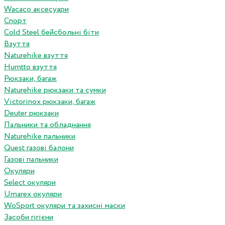
Wacaco аксесуари
Спорт
Cold Steel бейсбольні біти
Взуття
Naturehike взуття
Humtto взуття
Рюкзаки, багаж
Naturehike рюкзаки та сумки
Victorinox рюкзаки, багаж
Deuter рюкзаки
Пальники та обладнання
Naturehike пальники
Quest газові балони
Газові пальники
Окуляри
Select окуляри
Umarex окуляри
WoSport окуляри та захисні маски
Засоби гігієни