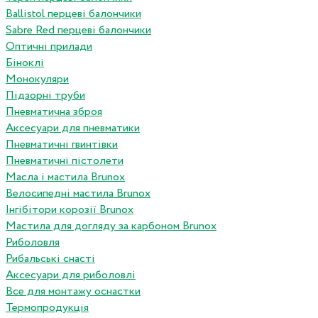
Ballistol перцеві балончики
Sabre Red перцеві балончики
Оптичні прилади
Біноклі
Монокуляри
Підзорні труби
Пневматична зброя
Аксесуари для пневматики
Пневматичні гвинтівки
Пневматичні пістолети
Масла і мастила Brunox
Велосипедні мастила Brunox
Інгібітори корозії Brunox
Мастила для догляду за карбоном Brunox
Риболовля
Рибальські снасті
Аксесуари для риболовлі
Все для монтажу оснастки
Термопродукція