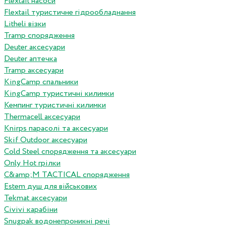
Flextail насоси
Flextail туристичне гідрообладнання
Litheli візки
Tramp спорядження
Deuter аксесуари
Deuter аптечка
Tramp аксесуари
KingCamp спальники
KingCamp туристичні килимки
Кемпинг туристичні килимки
Thermacell аксесуари
Knirps парасолі та аксесуари
Skif Outdoor аксесуари
Cold Steel спорядження та аксесуари
Only Hot грілки
C&amp;M TACTICAL спорядження
Estem душ для військових
Tekmat аксесуари
Сivivi карабіни
Snugpak водонепроникні речі