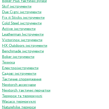
Boker Plus тактичні ручки
Skif інструменти
Due Cigni інструменти
Fix it Sticks інструменти
Сold Steel інструменти
Active інструменти
Leatherman Інструменти
Victorinox інструменти
HX Outdoors інструменти
Benchmade інструменти
Boker інструменти
Техніка
Електроінструменти
Садові інструменти
Тактичне спорядження
Nextorch аксесуари
Nextorch тактичні перчатки
Термоси та термокухлі
Wacaco термокухлі
Naturehike термоси