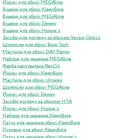
Йоржі для зброї MEGAline
Вішери для зброї KleenBore
Вішери для зброї MEGAline
Вішери для зброї Dewey
Вішери для зброї Hoppe`s
Засоби для догляду за зброєю Vector Optics
Шомполи для зброї Bore Tech
Мастила для зброї DAY Patron
Набори для чищення MEGAline
Фарба маскувальна RecOil
Йоржі для зброї KleenBore
Мастила для зброї Umarex
Шомполи для зброї MEGAline
Йоржі для зброї Dewey
Засоби догляду за зброєю HTA
Йоржі для зброї Hoppe`s
Набори для чищення KleenBore
Патчі для чищення зброї KleenBore
Пуховки для зброї KleenBore
Патчі для чищення зброї Hoppe`s