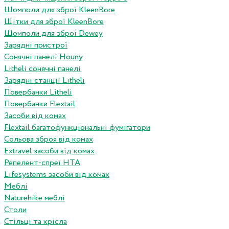
Шомполи для зброї KleenBore
Щітки для зброї KleenBore
Шомполи для зброї Dewey
Зарядні пристрої
Сонячні панелі Houny
Litheli сонячні панелі
Зарядні станції Litheli
Повербанки Litheli
Повербанки Flextail
Засоби від комах
Flextail багатофункціональні фумігатори
Сольова зброя від комах
Extravel засоби від комах
Репелент-спреї HTA
Lifesystems засоби від комах
Меблі
Naturehike меблі
Столи
Стільці та крісла