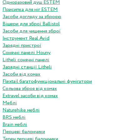
Одноразовий душ ESTEM
Присипка для ніг ESTEM
Засоби догляду за зброєю
Вішери для зброї Ballistol
Засоби для чищення зброї
Інструмент Real Avid
Зарядні пристрої
Сонячні панелі Houny
Litheli сонячні панелі
Зарядні станції Litheli
Засоби від комах
Flextail багатофункціональні фумігатори
Сольова зброя від комах
Extravel засоби від комах
Меблі
Naturehike меблі
BRS меблі
Brain меблі
Перцеві балончики
Терен перцеві балончики