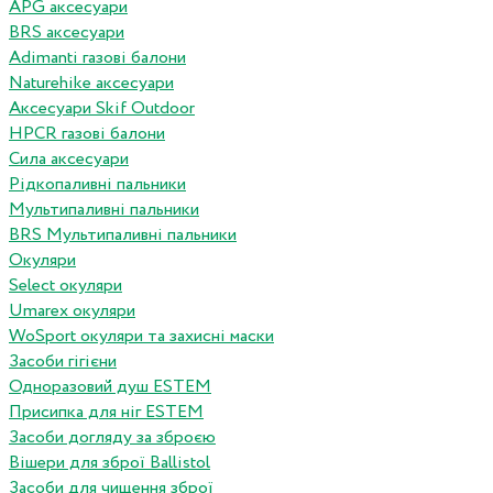
APG аксесуари
BRS аксесуари
Adimanti газові балони
Naturehike аксесуари
Аксесуари Skif Outdoor
HPCR газові балони
Сила аксесуари
Рідкопаливні пальники
Мультипаливні пальники
BRS Мультипаливні пальники
Окуляри
Select окуляри
Umarex окуляри
WoSport окуляри та захисні маски
Засоби гігієни
Одноразовий душ ESTEM
Присипка для ніг ESTEM
Засоби догляду за зброєю
Вішери для зброї Ballistol
Засоби для чищення зброї