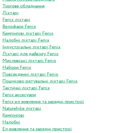
Торгове обладнання
Ліхтарі
Fenix ліхтарі
Велофари Fenix
Кемпінгові ліхтарі Fenix
Налобні ліхтарі Fenix
Індустріальні ліхтарі Fenix
Ліхтарі для дайвінгу Fenix
Мисливські ліхтарі Fenix
Набори Fenix
Повсякденні ліхтарі Fenix
Пошуково-рятувальні ліхтарі Fenix
Тактичні ліхтарі Fenix
Fenix аксесуари
Fenix ел живлення та зарядні пристрої
Naturehike ліхтарі
Кемпінгові
Налобні
Ел живлення та зарядні пристрої