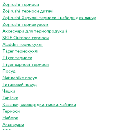
Zojirushi термоси
Zojirushi термоси дитячі
Zojirushi Харчові термоси і набори для ланчу
Zojirushi термокухоль
Аксесуари для термопродукціі
SKIF Outdoor термоси
Aladdin термокухлі
Tiger термокухлі
Tiger термоси
Tiger харчові термоси
Посуд
Naturehike посуд
Титановий посуд
Чашки
Тарілки
Казанки, сковорідки, миски, чайники
Термоси
Набори
Аксесуари