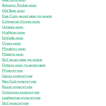
Antonini Pocket ножі
Old Bear ножі
Due Cigni аксесуари до ножів
Cimmerian Knives ножі
Umarex ножі
Hightron ножі
Schrade ножі
Ocaso ножі
Morakniv ножі
Maserin ножі
Skif аксесуари до ножів
Ontario ножі та аксесуари
Мультитули
Ganzo мультитули
NexTool мультитули
Roxon мультитули
Victorinox мультитули
Leatherman мультитули
Skif мультитули