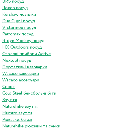
BRS посуд
Roxon посуд
Kershaw ловилки
Due Cigni посуд
Victorinox посуд
Petromax посуд
Ridge Monkey посуд
HX Outdoors посуд
Столові прибори Active
Nextool посуд
Портативні кавоварки
Wacaco кавоварки
Wacaco аксесуари
Спорт
Cold Steel бейсбольні біти
Взуття
Naturehike взуття
Humtto взуття
Рюкзаки, багаж
Naturehike рюкзаки та сумки