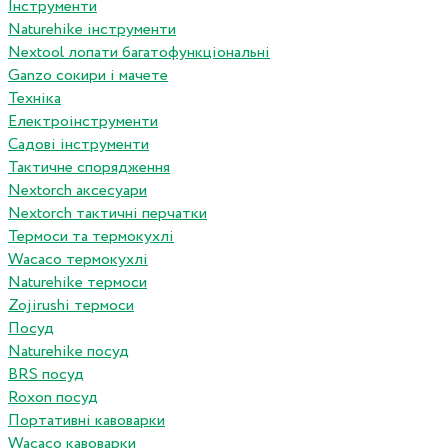
Інструменти
Naturehike інструменти
Nextool лопати багатофункціональні
Ganzo сокири і мачете
Техніка
Електроінструменти
Садові інструменти
Тактичне спорядження
Nextorch аксесуари
Nextorch тактичні перчатки
Термоси та термокухлі
Wacaco термокухлі
Naturehike термоси
Zojirushi термоси
Посуд
Naturehike посуд
BRS посуд
Roxon посуд
Портативні кавоварки
Wacaco кавоварки