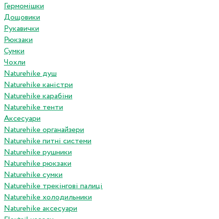
Гермомішки
Дощовики
Рукавички
Рюкзаки
Сумки
Чохли
Naturehike душ
Naturehike каністри
Naturehike карабіни
Naturehike тенти
Аксесуари
Naturehike органайзери
Naturehike питні системи
Naturehike рушники
Naturehike рюкзаки
Naturehike сумки
Naturehike трекінгові палиці
Naturehike холодильники
Naturehike аксесуари