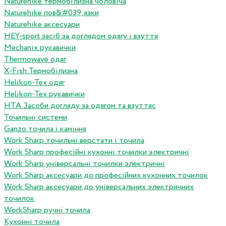
Naturehike термобілизна чоловіча
Naturehike пов&#039;язки
Naturehike аксесуари
HEY-sport засіб за доглядом одягу і взуття
Mechanix рукавички
Thermowave одяг
X-Fish Термобілизна
Helikon-Tex одяг
Helikon-Tex рукавички
HTA Засоби догляду за одягом та взуттяс
Точильні системи
Ganzo точила і каміння
Work Sharp точильні верстати і точила
Work Sharp професiйнi кухоннi точилки электричнi
Work Sharp унiверсальнi точилки электричнi
Work Sharp аксесуари до професiйних кухонних точилок
Work Sharp аксесуари до унiверсальних электричних
точилок
WorkSharp ручні точила
Кухонні точила