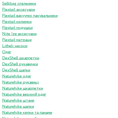
Selkbag спальники
Flextail аксесуари
Flextail вакуумні пакувальники
Flextail килимки
Flextail подушки
Nite Ize аксесуари
Flextail матраци
Litheli насоси
Одяг
DexShell шкарпетки
DexShell рукавички
DexShell шапки
Naturehike одяг
Naturehike рукавиці
Naturehike шкарпетки
Naturehike верхній одяг
Naturehike штани
Naturehike шапки
Naturehike кепки та панами