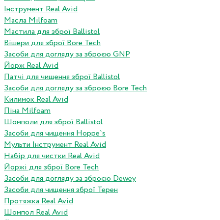
Інструмент Real Avid
Масла Milfoam
Мастила для зброї Ballistol
Вішери для зброї Bore Tech
Засоби для догляду за зброєю GNP
Йорж Real Avid
Патчі для чищення зброї Ballistol
Засоби для догляду за зброєю Bore Tech
Килимок Real Avid
Піна Milfoam
Шомполи для зброї Ballistol
Засоби для чищення Hoppe`s
Мульти Інструмент Real Avid
Набір для чистки Real Avid
Йоржі для зброї Bore Tech
Засоби для догляду за зброєю Dewey
Засоби для чищення зброї Терен
Протяжка Real Avid
Шомпол Real Avid