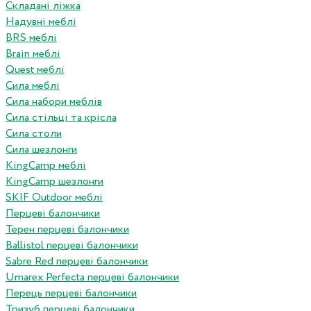
Складані ліжка
Надувні меблі
BRS меблі
Brain меблі
Quest меблі
Сила меблі
Сила набори меблів
Сила стільці та крісла
Сила столи
Сила шезлонги
KingCamp меблі
KingCamp шезлонги
SKIF Outdoor меблі
Перцеві балончики
Терен перцеві балончики
Ballistol перцеві балончики
Sabre Red перцеві балончики
Umarex Perfecta перцеві балончики
Перець перцеві балончики
Тризуб перцеві балончики