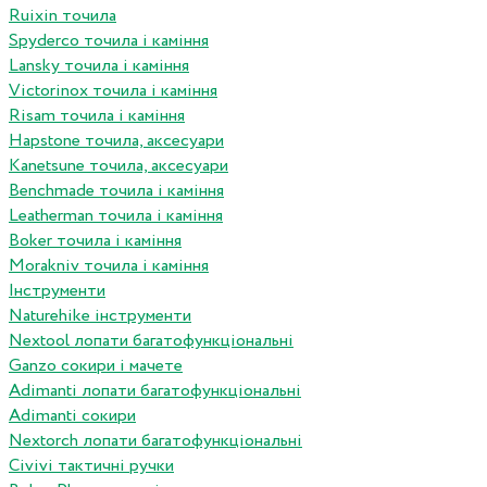
Ruixin точила
Spyderco точила і каміння
Lansky точила і каміння
Victorinox точила і каміння
Risam точила і каміння
Hapstone точила, аксесуари
Kanetsune точила, аксесуари
Benchmade точила і каміння
Leatherman точила і каміння
Boker точила і каміння
Morakniv точила і каміння
Інструменти
Naturehike інструменти
Nextool лопати багатофункціональні
Ganzo сокири і мачете
Adimanti лопати багатофункціональні
Adimanti сокири
Nextorch лопати багатофункціональні
Сivivi тактичні ручки