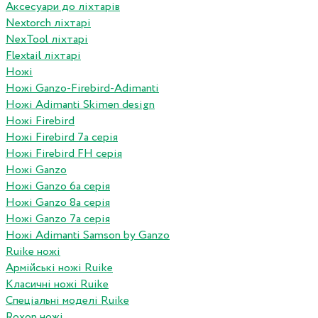
Аксесуари до ліхтарів
Nextorch ліхтарі
NexTool ліхтарі
Flextail ліхтарі
Ножі
Ножі Ganzo-Firebird-Adimanti
Ножі Adimanti Skimen design
Ножі Firebird
Ножі Firebird 7а серія
Ножі Firebird FH серія
Ножі Ganzo
Ножі Ganzo 6а серія
Ножі Ganzo 8а серія
Ножі Ganzo 7а серія
Ножі Adimanti Samson by Ganzo
Ruike ножі
Армійські ножі Ruike
Класичні ножі Ruike
Спеціальні моделі Ruike
Roxon ножi