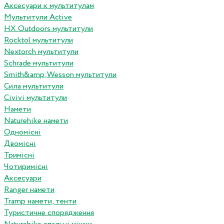
Аксесуари к мультитулам
Мультитули Active
HX Outdoors мультитули
Rocktol мультитули
Nextorch мультитули
Schrade мультитули
Smith&amp;Wesson мультитули
Сила мультитули
Civivi мультитули
Намети
Naturehike намети
Одномісні
Двомісні
Тримісні
Чотиримісні
Аксесуари
Ranger намети
Tramp намети, тенти
Туристичне спорядження