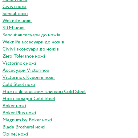
Civivi ножі
Sencut ножі
Weknife ножі
SRM ножі
Sencut аксесуари до ножів
Weknife аксесуари до ножів
Civivi аксесуари до ножів
Zero Tolerance ножі
Victorinox ножі
Аксесуари Victorinox
Victorinox Кухонні ножі
Cold Steel ножі
Ножі з фіксованим клинком Cold Steel
Ножі складні Cold Steel
Boker ножі
Boker Plus ножі
Magnum by Boker ножі
Blade Brothersl ножі
Opinel ножі