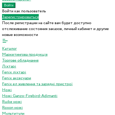
Войти как пользователь
Зарегистрироваться
После регистрации на сайте вам будет доступно
отслеживание состояния заказов, личный кабинет и другие
новые возможности
Каталог
Маркетингова продукція
Торгове обладнання
Ліхтарі
Fenix ліхтарі
Fenix аксесуари
Fenix ел живлення та зарядні пристрої
Ножі
Ножі Ganzo-Firebird-Adimanti
Ruike ножі
Roxon ножi
Мультитули