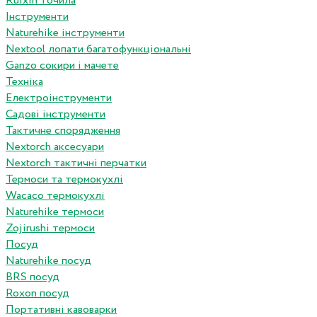
Ruixin точила
Інструменти
Naturehike інструменти
Nextool лопати багатофункціональні
Ganzo сокири і мачете
Техніка
Електроінструменти
Садові інструменти
Тактичне спорядження
Nextorch аксесуари
Nextorch тактичні перчатки
Термоси та термокухлі
Wacaco термокухлі
Naturehike термоси
Zojirushi термоси
Посуд
Naturehike посуд
BRS посуд
Roxon посуд
Портативні кавоварки