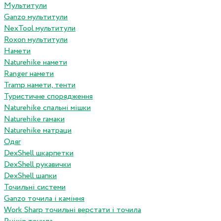
Мультитули
Ganzo мультитули
NexTool мультитули
Roxon мультитули
Намети
Naturehike намети
Ranger намети
Tramp намети, тенти
Туристичне спорядження
Naturehike спальні мішки
Naturehike гамаки
Naturehike матраци
Одяг
DexShell шкарпетки
DexShell рукавички
DexShell шапки
Точильні системи
Ganzo точила і каміння
Work Sharp точильні верстати і точила