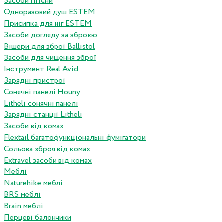
Засоби гігієни
Одноразовий душ ESTEM
Присипка для ніг ESTEM
Засоби догляду за зброєю
Вішери для зброї Ballistol
Засоби для чищення зброї
Інструмент Real Avid
Зарядні пристрої
Сонячні панелі Houny
Litheli сонячні панелі
Зарядні станції Litheli
Засоби від комах
Flextail багатофункціональні фумігатори
Сольова зброя від комах
Extravel засоби від комах
Меблі
Naturehike меблі
BRS меблі
Brain меблі
Перцеві балончики