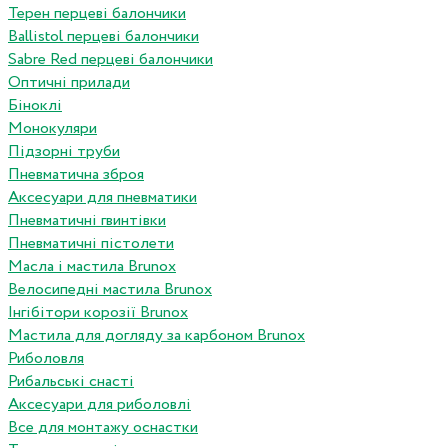
Терен перцеві балончики
Ballistol перцеві балончики
Sabre Red перцеві балончики
Оптичні прилади
Біноклі
Монокуляри
Підзорні труби
Пневматична зброя
Аксесуари для пневматики
Пневматичні гвинтівки
Пневматичні пістолети
Масла і мастила Brunox
Велосипедні мастила Brunox
Інгібітори корозії Brunox
Мастила для догляду за карбоном Brunox
Риболовля
Рибальські снасті
Аксесуари для риболовлі
Все для монтажу оснастки