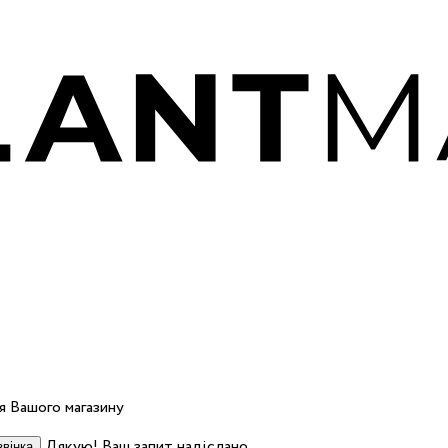
 Вашого магазину
Дякую! Ваш запит надіслано.
вінка