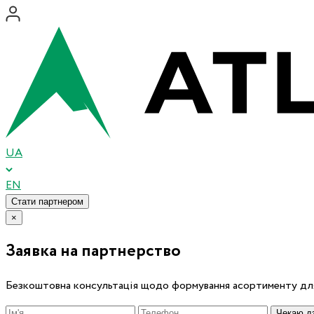
UA
EN
Стати партнером
×
Заявка на партнерство
Безкоштовна консультація щодо формування асортименту для
Чекаю дз