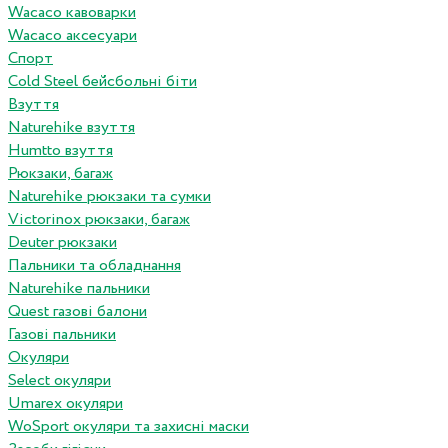
Wacaco кавоварки
Wacaco аксесуари
Спорт
Cold Steel бейсбольні біти
Взуття
Naturehike взуття
Humtto взуття
Рюкзаки, багаж
Naturehike рюкзаки та сумки
Victorinox рюкзаки, багаж
Deuter рюкзаки
Пальники та обладнання
Naturehike пальники
Quest газові балони
Газові пальники
Окуляри
Select окуляри
Umarex окуляри
WoSport окуляри та захисні маски