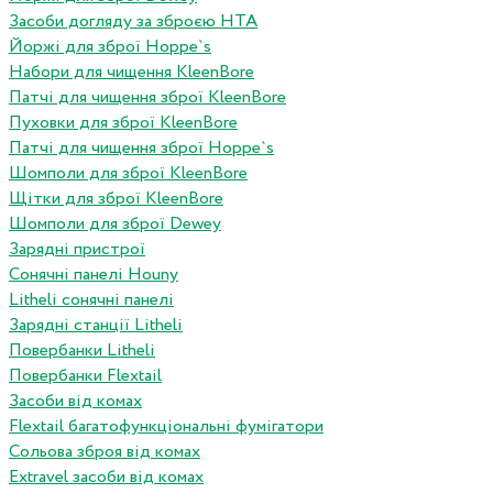
Засоби догляду за зброєю HTA
Йоржі для зброї Hoppe`s
Набори для чищення KleenBore
Патчі для чищення зброї KleenBore
Пуховки для зброї KleenBore
Патчі для чищення зброї Hoppe`s
Шомполи для зброї KleenBore
Щітки для зброї KleenBore
Шомполи для зброї Dewey
Зарядні пристрої
Сонячні панелі Houny
Litheli сонячні панелі
Зарядні станції Litheli
Повербанки Litheli
Повербанки Flextail
Засоби від комах
Flextail багатофункціональні фумігатори
Сольова зброя від комах
Extravel засоби від комах