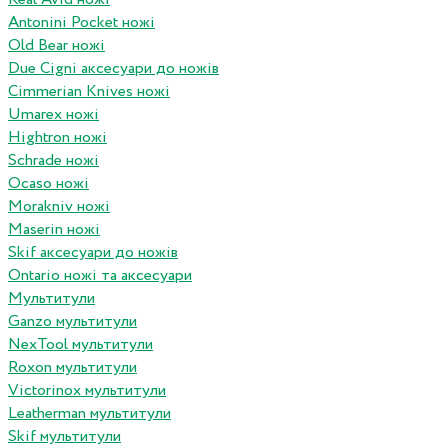
Antonini Pocket ножі
Old Bear ножі
Due Cigni аксесуари до ножів
Cimmerian Knives ножі
Umarex ножі
Hightron ножі
Schrade ножі
Ocaso ножі
Morakniv ножі
Maserin ножі
Skif аксесуари до ножів
Ontario ножі та аксесуари
Мультитули
Ganzo мультитули
NexTool мультитули
Roxon мультитули
Victorinox мультитули
Leatherman мультитули
Skif мультитули