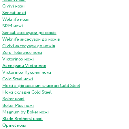
Civivi ножі
Sencut ножі
Weknife ножі
SRM ножі
Sencut аксесуари до ножів
Weknife аксесуари до ножів
Civivi аксесуари до ножів
Zero Tolerance ножі
Victorinox ножі
Аксесуари Victorinox
Victorinox Кухонні ножі
Cold Steel ножі
Ножі з фіксованим клинком Cold Steel
Ножі складні Cold Steel
Boker ножі
Boker Plus ножі
Magnum by Boker ножі
Blade Brothersl ножі
Opinel ножі