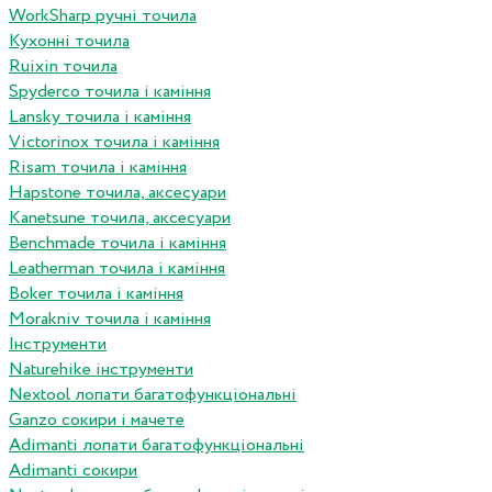
WorkSharp ручні точила
Кухонні точила
Ruixin точила
Spyderco точила і каміння
Lansky точила і каміння
Victorinox точила і каміння
Risam точила і каміння
Hapstone точила, аксесуари
Kanetsune точила, аксесуари
Benchmade точила і каміння
Leatherman точила і каміння
Boker точила і каміння
Morakniv точила і каміння
Інструменти
Naturehike інструменти
Nextool лопати багатофункціональні
Ganzo сокири і мачете
Adimanti лопати багатофункціональні
Adimanti сокири