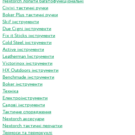
Nextorch лопати багатофункціональні
Сivivi тактичні ручки
Boker Plus тактичні ручки
Skif інструменти
Due Cigni інструменти
Fix it Sticks інструменти
Сold Steel інструменти
Active інструменти
Leatherman Інструменти
Victorinox інструменти
HX Outdoors інструменти
Benchmade інструменти
Boker інструменти
Техніка
Електроінструменти
Садові інструменти
Тактичне спорядження
Nextorch аксесуари
Nextorch тактичні перчатки
Термоси та термокухлі