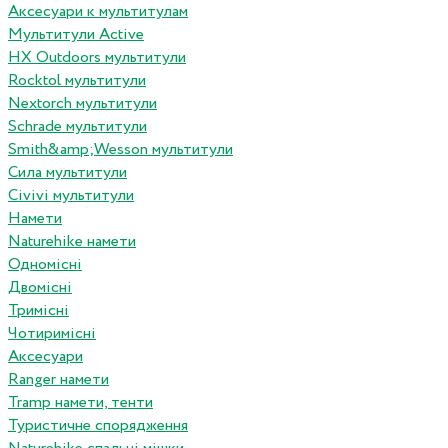
Аксесуари к мультитулам
Мультитули Active
HX Outdoors мультитули
Rocktol мультитули
Nextorch мультитули
Schrade мультитули
Smith&amp;Wesson мультитули
Сила мультитули
Civivi мультитули
Намети
Naturehike намети
Одномісні
Двомісні
Тримісні
Чотиримісні
Аксесуари
Ranger намети
Tramp намети, тенти
Туристичне спорядження