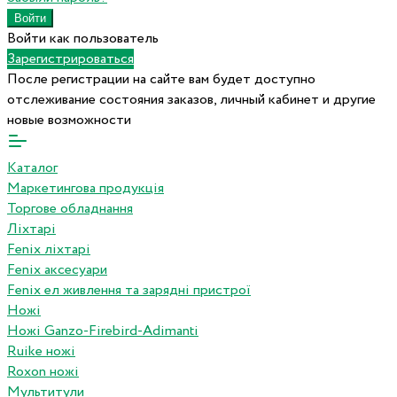
Войти как пользователь
Зарегистрироваться
После регистрации на сайте вам будет доступно
отслеживание состояния заказов, личный кабинет и другие
новые возможности
Каталог
Маркетингова продукція
Торгове обладнання
Ліхтарі
Fenix ліхтарі
Fenix аксесуари
Fenix ел живлення та зарядні пристрої
Ножі
Ножі Ganzo-Firebird-Adimanti
Ruike ножі
Roxon ножi
Мультитули