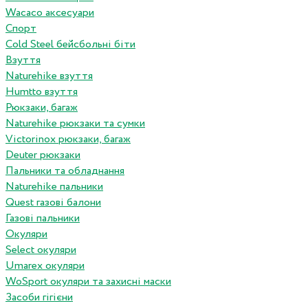
Wacaco аксесуари
Спорт
Cold Steel бейсбольні біти
Взуття
Naturehike взуття
Humtto взуття
Рюкзаки, багаж
Naturehike рюкзаки та сумки
Victorinox рюкзаки, багаж
Deuter рюкзаки
Пальники та обладнання
Naturehike пальники
Quest газові балони
Газові пальники
Окуляри
Select окуляри
Umarex окуляри
WoSport окуляри та захисні маски
Засоби гігієни