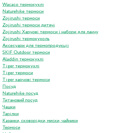
Wacaco термокухлі
Naturehike термоси
Zojirushi термоси
Zojirushi термоси дитячі
Zojirushi Харчові термоси і набори для ланчу
Zojirushi термокухоль
Аксесуари для термопродукціі
SKIF Outdoor термоси
Aladdin термокухлі
Tiger термокухлі
Tiger термоси
Tiger харчові термоси
Посуд
Naturehike посуд
Титановий посуд
Чашки
Тарілки
Казанки, сковорідки, миски, чайники
Термоси