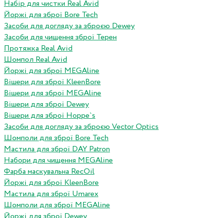
Набір для чистки Real Avid
Йоржі для зброї Bore Tech
Засоби для догляду за зброєю Dewey
Засоби для чищення зброї Терен
Протяжка Real Avid
Шомпол Real Avid
Йоржі для зброї MEGAline
Вішери для зброї KleenBore
Вішери для зброї MEGAline
Вішери для зброї Dewey
Вішери для зброї Hoppe`s
Засоби для догляду за зброєю Vector Optics
Шомполи для зброї Bore Tech
Мастила для зброї DAY Patron
Набори для чищення MEGAline
Фарба маскувальна RecOil
Йоржі для зброї KleenBore
Мастила для зброї Umarex
Шомполи для зброї MEGAline
Йоржі для зброї Dewey