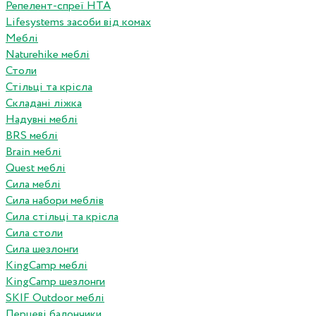
Репелент-спреї HTA
Lifesystems засоби від комах
Меблі
Naturehike меблі
Столи
Стільці та крісла
Складані ліжка
Надувні меблі
BRS меблі
Brain меблі
Quest меблі
Сила меблі
Сила набори меблів
Сила стільці та крісла
Сила столи
Сила шезлонги
KingCamp меблі
KingCamp шезлонги
SKIF Outdoor меблі
Перцеві балончики