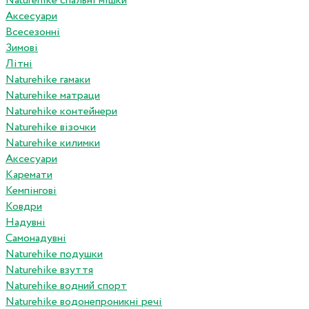
Naturehike спальні мішки
Аксесуари
Всесезонні
Зимові
Літні
Naturehike гамаки
Naturehike матраци
Naturehike контейнери
Naturehike візочки
Naturehike килимки
Аксесуари
Каремати
Кемпінгові
Ковдри
Надувні
Самонадувні
Naturehike подушки
Naturehike взуття
Naturehike водний спорт
Naturehike водонепроникні речі