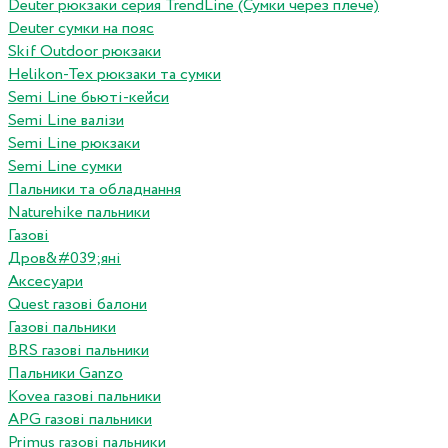
Deuter рюкзаки серия TrendLine (Сумки через плече)
Deuter сумки на пояс
Skif Outdoor рюкзаки
Helikon-Tex рюкзаки та сумки
Semi Line бьюті-кейси
Semi Line валізи
Semi Line рюкзаки
Semi Line сумки
Пальники та обладнання
Naturehike пальники
Газові
Дров&#039;яні
Аксесуари
Quest газові балони
Газові пальники
BRS газові пальники
Пальники Ganzo
Kovea газові пальники
APG газові пальники
Primus газові пальники