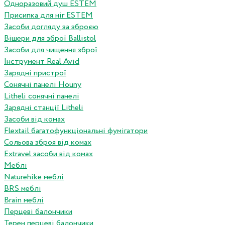
Одноразовий душ ESTEM
Присипка для ніг ESTEM
Засоби догляду за зброєю
Вішери для зброї Ballistol
Засоби для чищення зброї
Інструмент Real Avid
Зарядні пристрої
Сонячні панелі Houny
Litheli сонячні панелі
Зарядні станції Litheli
Засоби від комах
Flextail багатофункціональні фумігатори
Сольова зброя від комах
Extravel засоби від комах
Меблі
Naturehike меблі
BRS меблі
Brain меблі
Перцеві балончики
Терен перцеві балончики