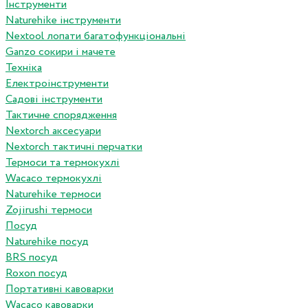
Інструменти
Naturehike інструменти
Nextool лопати багатофункціональні
Ganzo сокири і мачете
Техніка
Електроінструменти
Садові інструменти
Тактичне спорядження
Nextorch аксесуари
Nextorch тактичні перчатки
Термоси та термокухлі
Wacaco термокухлі
Naturehike термоси
Zojirushi термоси
Посуд
Naturehike посуд
BRS посуд
Roxon посуд
Портативні кавоварки
Wacaco кавоварки