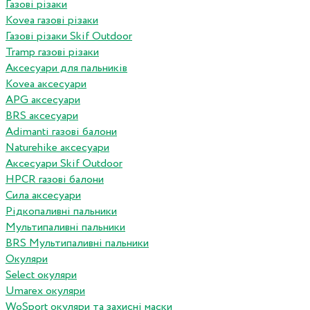
Газові різаки
Kovea газові різаки
Газові різаки Skif Outdoor
Tramp газові різаки
Аксесуари для пальників
Kovea аксесуари
APG аксесуари
BRS аксесуари
Adimanti газові балони
Naturehike аксесуари
Аксесуари Skif Outdoor
HPCR газові балони
Сила аксесуари
Рідкопаливні пальники
Мультипаливні пальники
BRS Мультипаливні пальники
Окуляри
Select окуляри
Umarex окуляри
WoSport окуляри та захисні маски