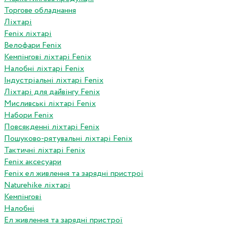
Торгове обладнання
Ліхтарі
Fenix ліхтарі
Велофари Fenix
Кемпінгові ліхтарі Fenix
Налобні ліхтарі Fenix
Індустріальні ліхтарі Fenix
Ліхтарі для дайвінгу Fenix
Мисливські ліхтарі Fenix
Набори Fenix
Повсякденні ліхтарі Fenix
Пошуково-рятувальні ліхтарі Fenix
Тактичні ліхтарі Fenix
Fenix аксесуари
Fenix ел живлення та зарядні пристрої
Naturehike ліхтарі
Кемпінгові
Налобні
Ел живлення та зарядні пристрої