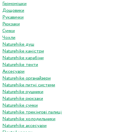
Гермомішки
Дощовики
Рукавички
Рюкзаки
Сумки
Чохли
Naturehike душ
Naturehike каністри
Naturehike карабіни
Naturehike тенти
Аксесуари
Naturehike органайзери
Naturehike питні системи
Naturehike рушники
Naturehike рюкзаки
Naturehike сумки
Naturehike трекінгові палиці
Naturehike холодильники
Naturehike аксесуари