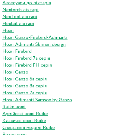
Аксесуари до ліхтарів
Nextorch ліхтарі
NexTool ліхтарі
Flextail ліхтарі
Ножі
Ножі Ganzo-Firebird-Adimanti
Ножі Adimanti Skimen design
Ножі Firebird
Ножі Firebird 7а серія
Ножі Firebird FH серія
Ножі Ganzo
Ножі Ganzo 6а серія
Ножі Ganzo 8а серія
Ножі Ganzo 7а серія
Ножі Adimanti Samson by Ganzo
Ruike ножі
Армійські ножі Ruike
Класичні ножі Ruike
Спеціальні моделі Ruike
Roxon ножi