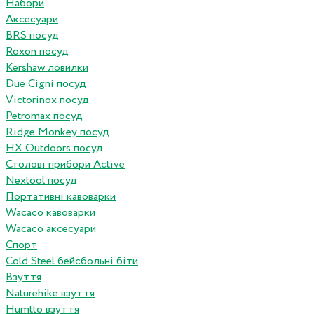
Набори
Аксесуари
BRS посуд
Roxon посуд
Kershaw ловилки
Due Cigni посуд
Victorinox посуд
Petromax посуд
Ridge Monkey посуд
HX Outdoors посуд
Столові прибори Active
Nextool посуд
Портативні кавоварки
Wacaco кавоварки
Wacaco аксесуари
Спорт
Cold Steel бейсбольні біти
Взуття
Naturehike взуття
Humtto взуття