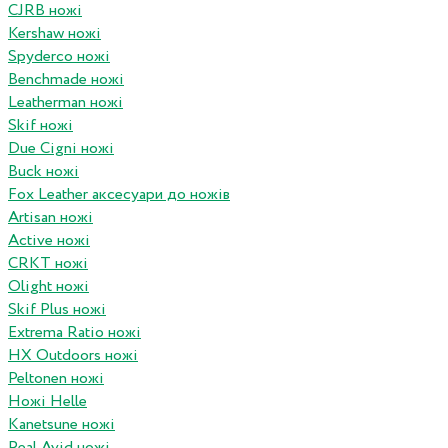
CJRB ножі
Kershaw ножі
Spyderco ножі
Benchmade ножі
Leatherman ножі
Skif ножі
Due Cigni ножі
Buck ножі
Fox Leather аксесуари до ножів
Artisan ножі
Active ножі
CRKT ножі
Olight ножі
Skif Plus ножі
Extrema Ratio ножі
HX Outdoors ножі
Peltonen ножі
Ножі Helle
Kanetsune ножі
Real Avid ножі