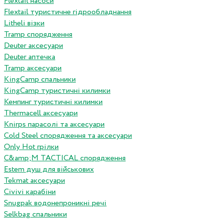
Flextail насоси
Flextail туристичне гідрообладнання
Litheli візки
Tramp спорядження
Deuter аксесуари
Deuter аптечка
Tramp аксесуари
KingCamp спальники
KingCamp туристичні килимки
Кемпинг туристичні килимки
Thermacell аксесуари
Knirps парасолі та аксесуари
Cold Steel спорядження та аксесуари
Only Hot грілки
C&amp;M TACTICAL спорядження
Estem душ для військових
Tekmat аксесуари
Сivivi карабіни
Snugpak водонепроникні речі
Selkbag спальники