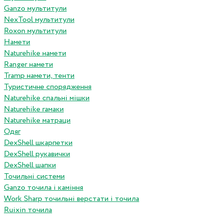
Ganzo мультитули
NexTool мультитули
Roxon мультитули
Намети
Naturehike намети
Ranger намети
Tramp намети, тенти
Туристичне спорядження
Naturehike спальні мішки
Naturehike гамаки
Naturehike матраци
Одяг
DexShell шкарпетки
DexShell рукавички
DexShell шапки
Точильні системи
Ganzo точила і каміння
Work Sharp точильні верстати і точила
Ruixin точила