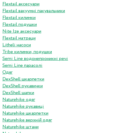
Flextail аксесуари
Flextail вакуумні пакувальники
Flextail килимки
Flextail подушки
Nite Ize аксесуари
Flextail матраци
Litheli насоси
Tribe килимки, подушки
Semi Line водонепроникні речі
Semi Line парасолі
Одяг
DexShell шкарпетки
DexShell рукавички
DexShell шапки
Naturehike одяг
Naturehike рукавиці
Naturehike шкарпетки
Naturehike верхній одяг
Naturehike штани