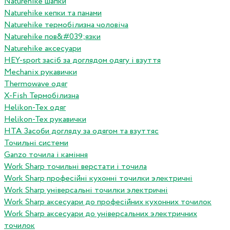
Naturehike шапки
Naturehike кепки та панами
Naturehike термобілизна чоловіча
Naturehike пов&#039;язки
Naturehike аксесуари
HEY-sport засіб за доглядом одягу і взуття
Mechanix рукавички
Thermowave одяг
X-Fish Термобілизна
Helikon-Tex одяг
Helikon-Tex рукавички
HTA Засоби догляду за одягом та взуттяс
Точильні системи
Ganzo точила і каміння
Work Sharp точильні верстати і точила
Work Sharp професiйнi кухоннi точилки электричнi
Work Sharp унiверсальнi точилки электричнi
Work Sharp аксесуари до професiйних кухонних точилок
Work Sharp аксесуари до унiверсальних электричних
точилок