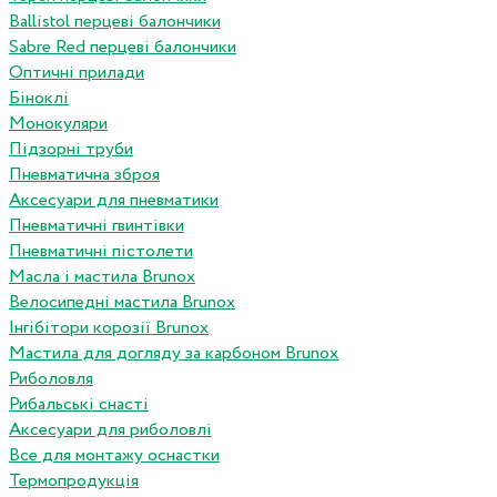
Ballistol перцеві балончики
Sabre Red перцеві балончики
Оптичні прилади
Біноклі
Монокуляри
Підзорні труби
Пневматична зброя
Аксесуари для пневматики
Пневматичні гвинтівки
Пневматичні пістолети
Масла і мастила Brunox
Велосипедні мастила Brunox
Інгібітори корозії Brunox
Мастила для догляду за карбоном Brunox
Риболовля
Рибальські снасті
Аксесуари для риболовлі
Все для монтажу оснастки
Термопродукція