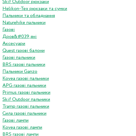
Skif Outdoor рюкзаки
Helikon-Tex рюкзаки та сумки
Пальники та обладнання
Naturehike пальники
Газові
Дров&#039;яні
Аксесуари
Quest газові балони
Газові пальники
BRS газові пальники
Пальники Ganzo
Kovea газові пальники
APG газові пальники
Primus газові пальники
Skif Outdoor пальники
Tramp газові пальники
Сила газові пальники
Газові лампи
Kovea газові лампи
BRS газові лампи