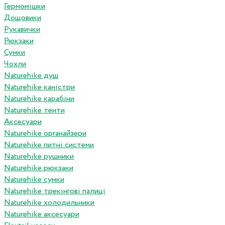
Гермомішки
Дощовики
Рукавички
Рюкзаки
Сумки
Чохли
Naturehike душ
Naturehike каністри
Naturehike карабіни
Naturehike тенти
Аксесуари
Naturehike органайзери
Naturehike питні системи
Naturehike рушники
Naturehike рюкзаки
Naturehike сумки
Naturehike трекінгові палиці
Naturehike холодильники
Naturehike аксесуари