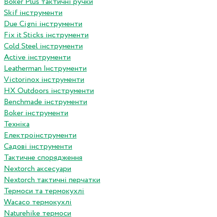
Boker Plus тактичні ручки
Skif інструменти
Due Cigni інструменти
Fix it Sticks інструменти
Сold Steel інструменти
Active інструменти
Leatherman Інструменти
Victorinox інструменти
HX Outdoors інструменти
Benchmade інструменти
Boker інструменти
Техніка
Електроінструменти
Садові інструменти
Тактичне спорядження
Nextorch аксесуари
Nextorch тактичні перчатки
Термоси та термокухлі
Wacaco термокухлі
Naturehike термоси