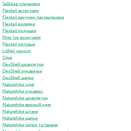
Selkbag спальники
Flextail аксесуари
Flextail вакуумні пакувальники
Flextail килимки
Flextail подушки
Nite Ize аксесуари
Flextail матраци
Litheli насоси
Одяг
DexShell шкарпетки
DexShell рукавички
DexShell шапки
Naturehike одяг
Naturehike рукавиці
Naturehike шкарпетки
Naturehike верхній одяг
Naturehike штани
Naturehike шапки
Naturehike кепки та панами