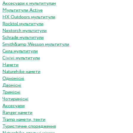
Аксесуари к мультитулам
Мультитули Active
HX Outdoors мультитули
Rocktol мультитули
Nextorch мультитули
Schrade мультитули
Smith&amp;Wesson мультитули
Сила мультитули
Civivi мультитули
Намети
Naturehike намети
Одномісні
Двомісні
Тримісні
Чотиримісні
Аксесуари
Ranger намети
Tramp намети, тенти
Туристичне спорядження