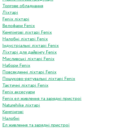
Торгове обладнання
Ліхтарі
Fenix ліхтарі
Велофари Fenix
Кемпінгові ліхтарі Fenix
Налобні ліхтарі Fenix
Індустріальні ліхтарі Fenix
Ліхтарі для дайвінгу Fenix
Мисливські ліхтарі Fenix
Набори Fenix
Повсякденні ліхтарі Fenix
Пошуково-рятувальні ліхтарі Fenix
Тактичні ліхтарі Fenix
Fenix аксесуари
Fenix ел живлення та зарядні пристрої
Naturehike ліхтарі
Кемпінгові
Налобні
Ел живлення та зарядні пристрої