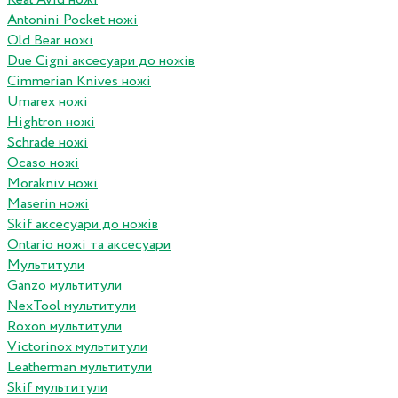
Antonini Pocket ножі
Old Bear ножі
Due Cigni аксесуари до ножів
Cimmerian Knives ножі
Umarex ножі
Hightron ножі
Schrade ножі
Ocaso ножі
Morakniv ножі
Maserin ножі
Skif аксесуари до ножів
Ontario ножі та аксесуари
Мультитули
Ganzo мультитули
NexTool мультитули
Roxon мультитули
Victorinox мультитули
Leatherman мультитули
Skif мультитули