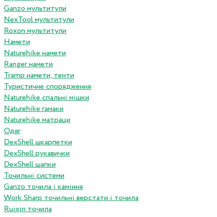
Ganzo мультитули
NexTool мультитули
Roxon мультитули
Намети
Naturehike намети
Ranger намети
Tramp намети, тенти
Туристичне спорядження
Naturehike спальні мішки
Naturehike гамаки
Naturehike матраци
Одяг
DexShell шкарпетки
DexShell рукавички
DexShell шапки
Точильні системи
Ganzo точила і каміння
Work Sharp точильні верстати і точила
Ruixin точила