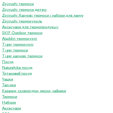
Zojirushi термоси
Zojirushi термоси дитячі
Zojirushi Харчові термоси і набори для ланчу
Zojirushi термокухоль
Аксесуари для термопродукціі
SKIF Outdoor термоси
Aladdin термокухлі
Tiger термокухлі
Tiger термоси
Tiger харчові термоси
Посуд
Naturehike посуд
Титановий посуд
Чашки
Тарілки
Казанки, сковорідки, миски, чайники
Термоси
Набори
Аксесуари