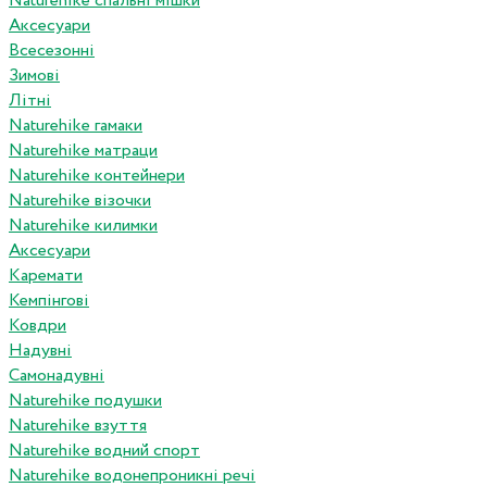
Naturehike спальні мішки
Аксесуари
Всесезонні
Зимові
Літні
Naturehike гамаки
Naturehike матраци
Naturehike контейнери
Naturehike візочки
Naturehike килимки
Аксесуари
Каремати
Кемпінгові
Ковдри
Надувні
Самонадувні
Naturehike подушки
Naturehike взуття
Naturehike водний спорт
Naturehike водонепроникні речі