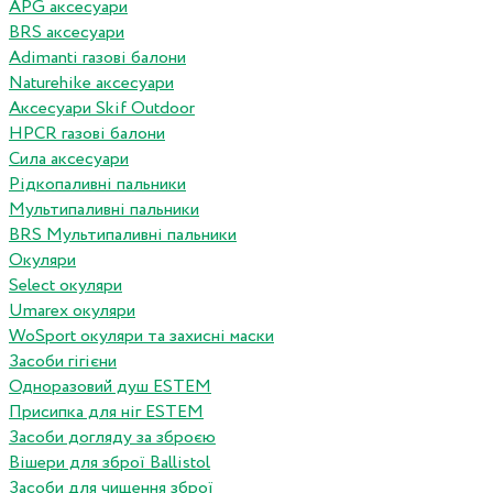
APG аксесуари
BRS аксесуари
Adimanti газові балони
Naturehike аксесуари
Аксесуари Skif Outdoor
HPCR газові балони
Сила аксесуари
Рідкопаливні пальники
Мультипаливні пальники
BRS Мультипаливні пальники
Окуляри
Select окуляри
Umarex окуляри
WoSport окуляри та захисні маски
Засоби гігієни
Одноразовий душ ESTEM
Присипка для ніг ESTEM
Засоби догляду за зброєю
Вішери для зброї Ballistol
Засоби для чищення зброї