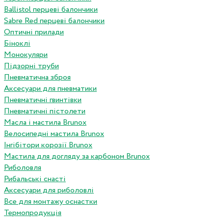
Ballistol перцеві балончики
Sabre Red перцеві балончики
Оптичні прилади
Біноклі
Монокуляри
Підзорні труби
Пневматична зброя
Аксесуари для пневматики
Пневматичні гвинтівки
Пневматичні пістолети
Масла і мастила Brunox
Велосипедні мастила Brunox
Інгібітори корозії Brunox
Мастила для догляду за карбоном Brunox
Риболовля
Рибальські снасті
Аксесуари для риболовлі
Все для монтажу оснастки
Термопродукція