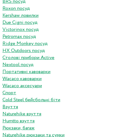
BRS посуд
Roxon посуд
Kershaw ловилки
Due Cigni посуд
Victorinox посуд
Petromax посуд
Ridge Monkey посуд
HX Outdoors посуд
Столові прибори Active
Nextool посуд
Портативні кавоварки
Wacaco кавоварки
Wacaco аксесуари
Спорт
Cold Steel бейсбольні біти
Взуття
Naturehike взуття
Humtto взуття
Рюкзаки, багаж
Naturehike рюкзаки та сумки