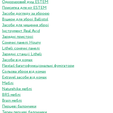
Одноразовий душ ESTEM
Присипка для ніг ESTEM
Засоби догляду за зброєю
Вішери для зброї Ballistol
Засоби для чищення зброї
Інструмент Real Avid
Зарядні пристрої
Сонячні панелі Houny
Litheli сонячні панелі
Зарядні станції Litheli
Засоби від комах
Flextail багатофункціональні фумігатори
Сольова зброя від комах
Extravel засоби від комах
Меблі
Naturehike меблі
BRS меблі
Brain меблі
Перцеві балончики
Терен перцеві балончики