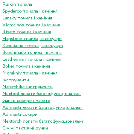
Ruixin точила
Spyderco точила і каміння
Lansky точила і каміння
Victorinox точила і каміння
Risam точила і каміння
Hapstone точила, аксесуари
Kanetsune точила, аксесуари
Benchmade точила і каміння
Leatherman точила і каміння
Boker точила і каміння
Morakniv точила і каміння
Інструменти
Naturehike інструменти
Nextool лопати багатофункціональні
Ganzo сокири і мачете
Adimanti лопати багатофункціональні
Adimanti сокири
Nextorch лопати багатофункціональні
Сivivi тактичні ручки