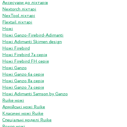
Аксесуари до ліхтарів
Nextorch ліхтарі
NexTool ліхтарі
Flextail ліхтарі
Ножі
Ножі Ganzo-Firebird-Adimanti
Ножі Adimanti Skimen design
Ножі Firebird
Ножі Firebird 7а серія
Ножі Firebird FH серія
Ножі Ganzo
Ножі Ganzo 6а серія
Ножі Ganzo 8а серія
Ножі Ganzo 7а серія
Ножі Adimanti Samson by Ganzo
Ruike ножі
Армійські ножі Ruike
Класичні ножі Ruike
Спеціальні моделі Ruike
Roxon ножi