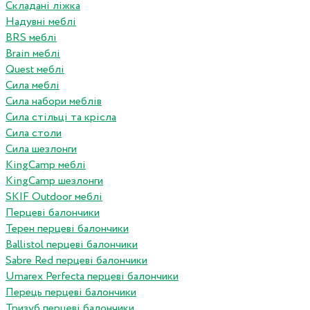
Складані ліжка
Надувні меблі
BRS меблі
Brain меблі
Quest меблі
Сила меблі
Сила набори меблів
Сила стільці та крісла
Сила столи
Сила шезлонги
KingCamp меблі
KingCamp шезлонги
SKIF Outdoor меблі
Перцеві балончики
Терен перцеві балончики
Ballistol перцеві балончики
Sabre Red перцеві балончики
Umarex Perfecta перцеві балончики
Перець перцеві балончики
Тризуб перцеві балончики