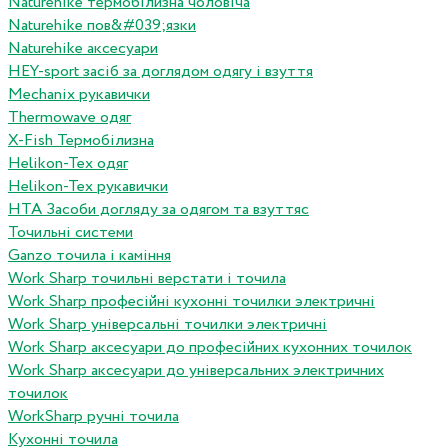
Naturehike термобілизна чоловіча
Naturehike пов&#039;язки
Naturehike аксесуари
HEY-sport засіб за доглядом одягу і взуття
Mechanix рукавички
Thermowave одяг
X-Fish Термобілизна
Helikon-Tex одяг
Helikon-Tex рукавички
HTA Засоби догляду за одягом та взуттяс
Точильні системи
Ganzo точила і каміння
Work Sharp точильні верстати і точила
Work Sharp професiйнi кухоннi точилки электричнi
Work Sharp унiверсальнi точилки электричнi
Work Sharp аксесуари до професiйних кухонних точилок
Work Sharp аксесуари до унiверсальних электричних
точилок
WorkSharp ручні точила
Кухонні точила