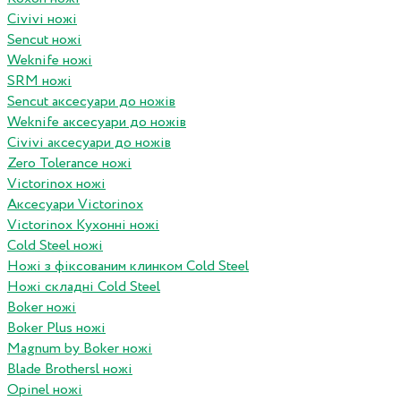
Civivi ножі
Sencut ножі
Weknife ножі
SRM ножі
Sencut аксесуари до ножів
Weknife аксесуари до ножів
Civivi аксесуари до ножів
Zero Tolerance ножі
Victorinox ножі
Аксесуари Victorinox
Victorinox Кухонні ножі
Cold Steel ножі
Ножі з фіксованим клинком Cold Steel
Ножі складні Cold Steel
Boker ножі
Boker Plus ножі
Magnum by Boker ножі
Blade Brothersl ножі
Opinel ножі