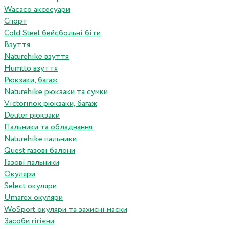
Wacaco аксесуари
Спорт
Cold Steel бейсбольні біти
Взуття
Naturehike взуття
Humtto взуття
Рюкзаки, багаж
Naturehike рюкзаки та сумки
Victorinox рюкзаки, багаж
Deuter рюкзаки
Пальники та обладнання
Naturehike пальники
Quest газові балони
Газові пальники
Окуляри
Select окуляри
Umarex окуляри
WoSport окуляри та захисні маски
Засоби гігієни