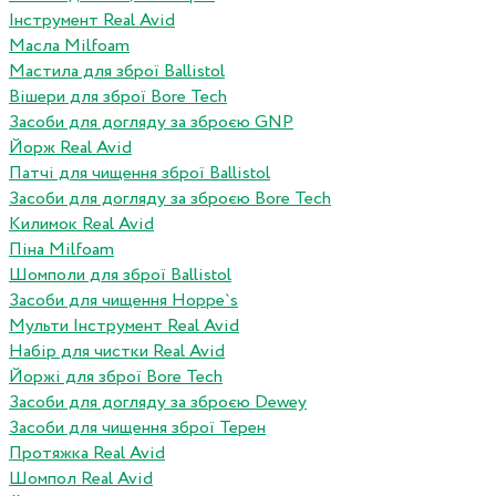
Інструмент Real Avid
Масла Milfoam
Мастила для зброї Ballistol
Вішери для зброї Bore Tech
Засоби для догляду за зброєю GNP
Йорж Real Avid
Патчі для чищення зброї Ballistol
Засоби для догляду за зброєю Bore Tech
Килимок Real Avid
Піна Milfoam
Шомполи для зброї Ballistol
Засоби для чищення Hoppe`s
Мульти Інструмент Real Avid
Набір для чистки Real Avid
Йоржі для зброї Bore Tech
Засоби для догляду за зброєю Dewey
Засоби для чищення зброї Терен
Протяжка Real Avid
Шомпол Real Avid