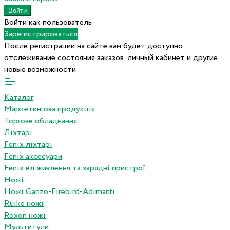
Войти как пользователь
Зарегистрироваться
После регистрации на сайте вам будет доступно
отслеживание состояния заказов, личный кабинет и другие
новые возможности
Каталог
Маркетингова продукція
Торгове обладнання
Ліхтарі
Fenix ліхтарі
Fenix аксесуари
Fenix ел живлення та зарядні пристрої
Ножі
Ножі Ganzo-Firebird-Adimanti
Ruike ножі
Roxon ножi
Мультитули