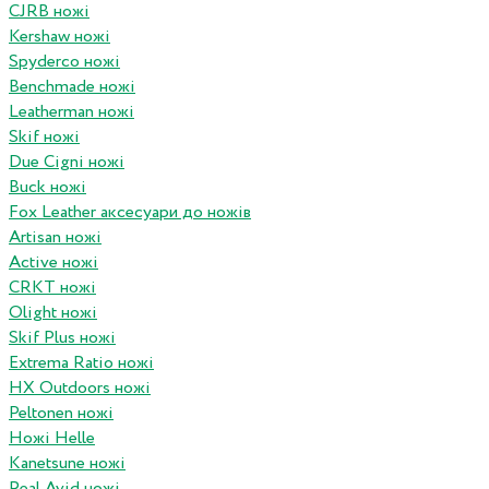
CJRB ножі
Kershaw ножі
Spyderco ножі
Benchmade ножі
Leatherman ножі
Skif ножі
Due Cigni ножі
Buck ножі
Fox Leather аксесуари до ножів
Artisan ножі
Active ножі
CRKT ножі
Olight ножі
Skif Plus ножі
Extrema Ratio ножі
HX Outdoors ножі
Peltonen ножі
Ножі Helle
Kanetsune ножі
Real Avid ножі