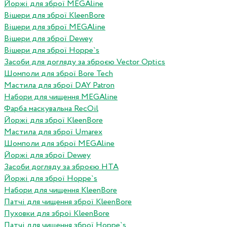
Йоржі для зброї MEGAline
Вішери для зброї KleenBore
Вішери для зброї MEGAline
Вішери для зброї Dewey
Вішери для зброї Hoppe`s
Засоби для догляду за зброєю Vector Optics
Шомполи для зброї Bore Tech
Мастила для зброї DAY Patron
Набори для чищення MEGAline
Фарба маскувальна RecOil
Йоржі для зброї KleenBore
Мастила для зброї Umarex
Шомполи для зброї MEGAline
Йоржі для зброї Dewey
Засоби догляду за зброєю HTA
Йоржі для зброї Hoppe`s
Набори для чищення KleenBore
Патчі для чищення зброї KleenBore
Пуховки для зброї KleenBore
Патчі для чищення зброї Hoppe`s