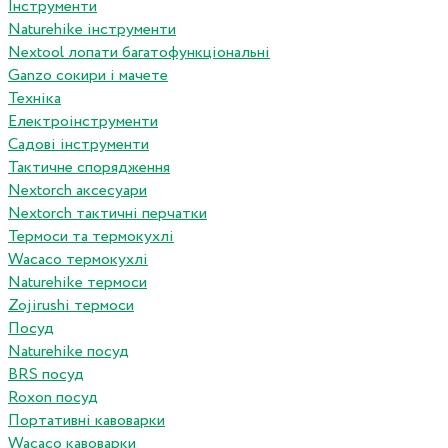
Інструменти
Naturehike інструменти
Nextool лопати багатофункціональні
Ganzo сокири і мачете
Техніка
Електроінструменти
Садові інструменти
Тактичне спорядження
Nextorch аксесуари
Nextorch тактичні перчатки
Термоси та термокухлі
Wacaco термокухлі
Naturehike термоси
Zojirushi термоси
Посуд
Naturehike посуд
BRS посуд
Roxon посуд
Портативні кавоварки
Wacaco кавоварки