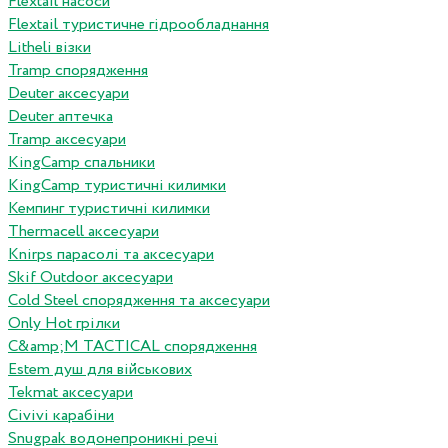
Flextail насоси
Flextail туристичне гідрообладнання
Litheli візки
Tramp спорядження
Deuter аксесуари
Deuter аптечка
Tramp аксесуари
KingCamp спальники
KingCamp туристичні килимки
Кемпинг туристичні килимки
Thermacell аксесуари
Knirps парасолі та аксесуари
Skif Outdoor аксесуари
Cold Steel спорядження та аксесуари
Only Hot грілки
C&amp;M TACTICAL спорядження
Estem душ для військових
Tekmat аксесуари
Сivivi карабіни
Snugpak водонепроникні речі