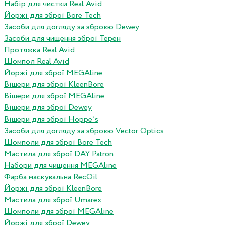
Набір для чистки Real Avid
Йоржі для зброї Bore Tech
Засоби для догляду за зброєю Dewey
Засоби для чищення зброї Терен
Протяжка Real Avid
Шомпол Real Avid
Йоржі для зброї MEGAline
Вішери для зброї KleenBore
Вішери для зброї MEGAline
Вішери для зброї Dewey
Вішери для зброї Hoppe`s
Засоби для догляду за зброєю Vector Optics
Шомполи для зброї Bore Tech
Мастила для зброї DAY Patron
Набори для чищення MEGAline
Фарба маскувальна RecOil
Йоржі для зброї KleenBore
Мастила для зброї Umarex
Шомполи для зброї MEGAline
Йоржі для зброї Dewey