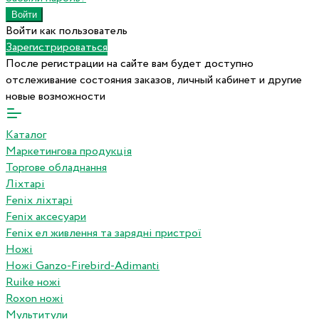
Войти как пользователь
Зарегистрироваться
После регистрации на сайте вам будет доступно
отслеживание состояния заказов, личный кабинет и другие
новые возможности
Каталог
Маркетингова продукція
Торгове обладнання
Ліхтарі
Fenix ліхтарі
Fenix аксесуари
Fenix ел живлення та зарядні пристрої
Ножі
Ножі Ganzo-Firebird-Adimanti
Ruike ножі
Roxon ножi
Мультитули