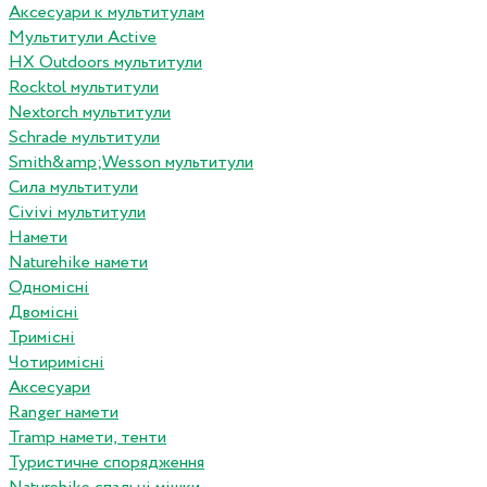
Аксесуари к мультитулам
Мультитули Active
HX Outdoors мультитули
Rocktol мультитули
Nextorch мультитули
Schrade мультитули
Smith&amp;Wesson мультитули
Сила мультитули
Civivi мультитули
Намети
Naturehike намети
Одномісні
Двомісні
Тримісні
Чотиримісні
Аксесуари
Ranger намети
Tramp намети, тенти
Туристичне спорядження