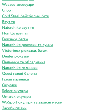
Wacaco аксесуари
Спорт
Cold Steel бейсбольні біти
Взуття
Naturehike взуття
Humtto взуття
Рюкзаки, багаж
Naturehike рюкзаки та сумки
Victorinox рюкзаки, багаж
Deuter рюкзаки
Пальники та обладнання
Naturehike пальники
Quest газові балони
Газові пальники
Окуляри
Select окуляри
Umarex окуляри
WoSport окуляри та захисні маски
Засоби гігієни