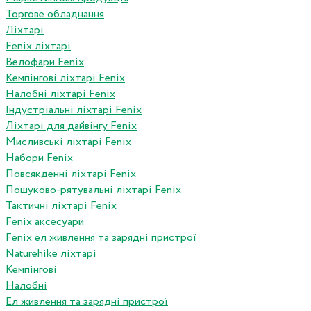
Торгове обладнання
Ліхтарі
Fenix ліхтарі
Велофари Fenix
Кемпінгові ліхтарі Fenix
Налобні ліхтарі Fenix
Індустріальні ліхтарі Fenix
Ліхтарі для дайвінгу Fenix
Мисливські ліхтарі Fenix
Набори Fenix
Повсякденні ліхтарі Fenix
Пошуково-рятувальні ліхтарі Fenix
Тактичні ліхтарі Fenix
Fenix аксесуари
Fenix ел живлення та зарядні пристрої
Naturehike ліхтарі
Кемпінгові
Налобні
Ел живлення та зарядні пристрої