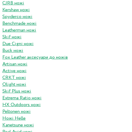
CJRB ножі
Kershaw ножі
Spyderco ножі
Benchmade ножі
Leatherman ножі
Skif ножі
Due Cigni ножі
Buck ножі
Fox Leather аксесуари до ножів
Artisan ножі
Active ножі
CRKT ножі
Olight ножі
Skif Plus ножі
Extrema Ratio ножі
HX Outdoors ножі
Peltonen ножі
Ножі Helle
Kanetsune ножі
Real Avid ножі