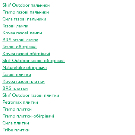
Skif Outdoor пальники
Tramp газові пальники
Сила газові пальники
Газові лампи
Kovea газові лампи
BRS газові лампи
Газові обігрівачі
Kovea газові обігрівачі
Skif Outdoor газові обігрівачі
Naturehike обігрівачі
Газові плитки
Kovea газові плитки
BRS плитки
Skif Outdoor газові плитки
Petromax плитки
Tramp плитки
Tramp плитки-обігрівачі
Сила плитки
Tribe плитки