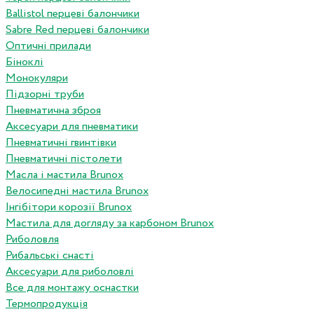
Ballistol перцеві балончики
Sabre Red перцеві балончики
Оптичні прилади
Біноклі
Монокуляри
Підзорні труби
Пневматична зброя
Аксесуари для пневматики
Пневматичні гвинтівки
Пневматичні пістолети
Масла і мастила Brunox
Велосипедні мастила Brunox
Інгібітори корозії Brunox
Мастила для догляду за карбоном Brunox
Риболовля
Рибальські снасті
Аксесуари для риболовлі
Все для монтажу оснастки
Термопродукція