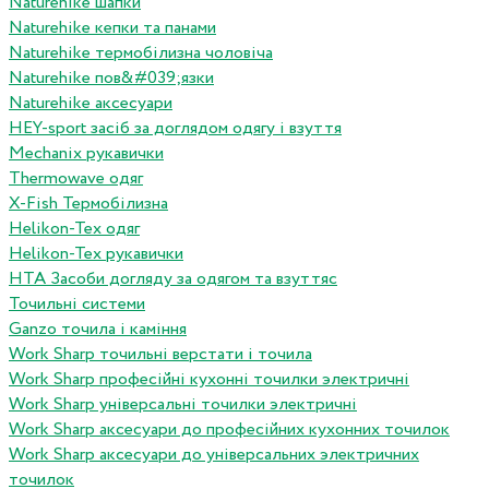
Naturehike шапки
Naturehike кепки та панами
Naturehike термобілизна чоловіча
Naturehike пов&#039;язки
Naturehike аксесуари
HEY-sport засіб за доглядом одягу і взуття
Mechanix рукавички
Thermowave одяг
X-Fish Термобілизна
Helikon-Tex одяг
Helikon-Tex рукавички
HTA Засоби догляду за одягом та взуттяс
Точильні системи
Ganzo точила і каміння
Work Sharp точильні верстати і точила
Work Sharp професiйнi кухоннi точилки электричнi
Work Sharp унiверсальнi точилки электричнi
Work Sharp аксесуари до професiйних кухонних точилок
Work Sharp аксесуари до унiверсальних электричних
точилок