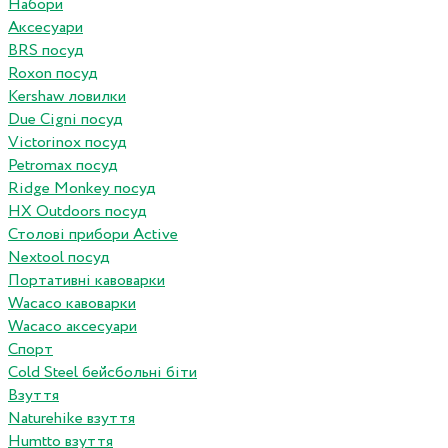
Набори
Аксесуари
BRS посуд
Roxon посуд
Kershaw ловилки
Due Cigni посуд
Victorinox посуд
Petromax посуд
Ridge Monkey посуд
HX Outdoors посуд
Столові прибори Active
Nextool посуд
Портативні кавоварки
Wacaco кавоварки
Wacaco аксесуари
Спорт
Cold Steel бейсбольні біти
Взуття
Naturehike взуття
Humtto взуття