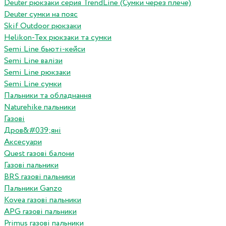
Deuter рюкзаки серия TrendLine (Сумки через плече)
Deuter сумки на пояс
Skif Outdoor рюкзаки
Helikon-Tex рюкзаки та сумки
Semi Line бьюті-кейси
Semi Line валізи
Semi Line рюкзаки
Semi Line сумки
Пальники та обладнання
Naturehike пальники
Газові
Дров&#039;яні
Аксесуари
Quest газові балони
Газові пальники
BRS газові пальники
Пальники Ganzo
Kovea газові пальники
APG газові пальники
Primus газові пальники