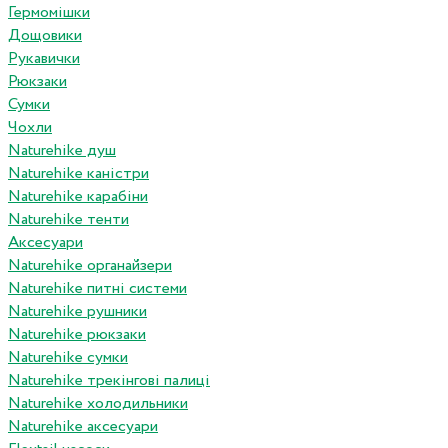
Гермомішки
Дощовики
Рукавички
Рюкзаки
Сумки
Чохли
Naturehike душ
Naturehike каністри
Naturehike карабіни
Naturehike тенти
Аксесуари
Naturehike органайзери
Naturehike питні системи
Naturehike рушники
Naturehike рюкзаки
Naturehike сумки
Naturehike трекінгові палиці
Naturehike холодильники
Naturehike аксесуари