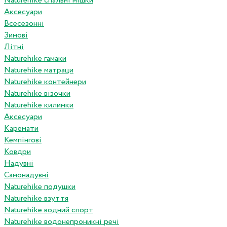
Naturehike спальні мішки
Аксесуари
Всесезонні
Зимові
Літні
Naturehike гамаки
Naturehike матраци
Naturehike контейнери
Naturehike візочки
Naturehike килимки
Аксесуари
Каремати
Кемпінгові
Ковдри
Надувні
Самонадувні
Naturehike подушки
Naturehike взуття
Naturehike водний спорт
Naturehike водонепроникні речі