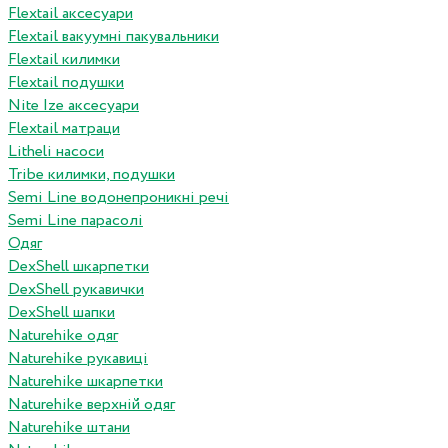
Flextail аксесуари
Flextail вакуумні пакувальники
Flextail килимки
Flextail подушки
Nite Ize аксесуари
Flextail матраци
Litheli насоси
Tribe килимки, подушки
Semi Line водонепроникні речі
Semi Line парасолі
Одяг
DexShell шкарпетки
DexShell рукавички
DexShell шапки
Naturehike одяг
Naturehike рукавиці
Naturehike шкарпетки
Naturehike верхній одяг
Naturehike штани