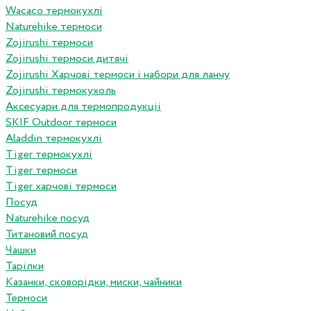
Wacaco термокухлі
Naturehike термоси
Zojirushi термоси
Zojirushi термоси дитячі
Zojirushi Харчові термоси і набори для ланчу
Zojirushi термокухоль
Аксесуари для термопродукціі
SKIF Outdoor термоси
Aladdin термокухлі
Tiger термокухлі
Tiger термоси
Tiger харчові термоси
Посуд
Naturehike посуд
Титановий посуд
Чашки
Тарілки
Казанки, сковорідки, миски, чайники
Термоси