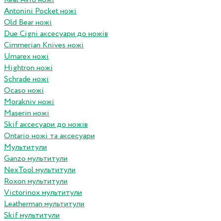
Antonini Pocket ножі
Old Bear ножі
Due Cigni аксесуари до ножів
Cimmerian Knives ножі
Umarex ножі
Hightron ножі
Schrade ножі
Ocaso ножі
Morakniv ножі
Maserin ножі
Skif аксесуари до ножів
Ontario ножі та аксесуари
Мультитули
Ganzo мультитули
NexTool мультитули
Roxon мультитули
Victorinox мультитули
Leatherman мультитули
Skif мультитули