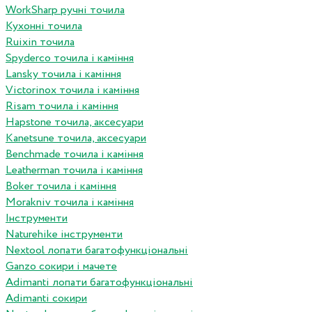
WorkSharp ручні точила
Кухонні точила
Ruixin точила
Spyderco точила і каміння
Lansky точила і каміння
Victorinox точила і каміння
Risam точила і каміння
Hapstone точила, аксесуари
Kanetsune точила, аксесуари
Benchmade точила і каміння
Leatherman точила і каміння
Boker точила і каміння
Morakniv точила і каміння
Інструменти
Naturehike інструменти
Nextool лопати багатофункціональні
Ganzo сокири і мачете
Adimanti лопати багатофункціональні
Adimanti сокири