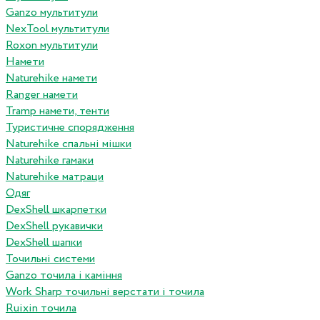
Ganzo мультитули
NexTool мультитули
Roxon мультитули
Намети
Naturehike намети
Ranger намети
Tramp намети, тенти
Туристичне спорядження
Naturehike спальні мішки
Naturehike гамаки
Naturehike матраци
Одяг
DexShell шкарпетки
DexShell рукавички
DexShell шапки
Точильні системи
Ganzo точила і каміння
Work Sharp точильні верстати і точила
Ruixin точила