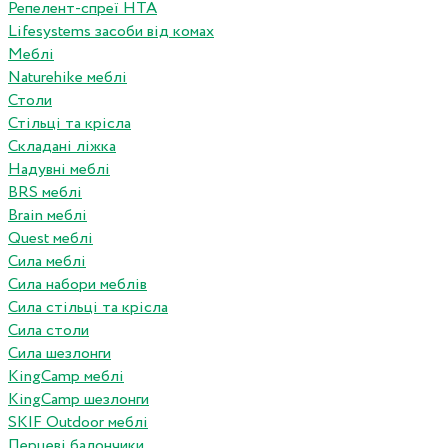
Репелент-спреї HTA
Lifesystems засоби від комах
Меблі
Naturehike меблі
Столи
Стільці та крісла
Складані ліжка
Надувні меблі
BRS меблі
Brain меблі
Quest меблі
Сила меблі
Сила набори меблів
Сила стільці та крісла
Сила столи
Сила шезлонги
KingCamp меблі
KingCamp шезлонги
SKIF Outdoor меблі
Перцеві балончики