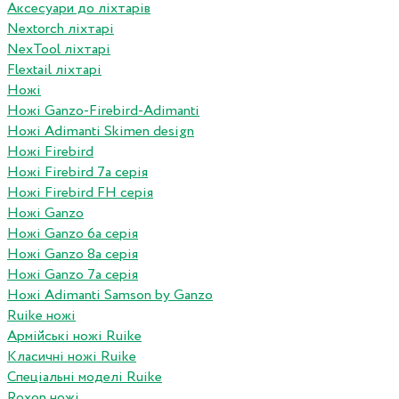
Аксесуари до ліхтарів
Nextorch ліхтарі
NexTool ліхтарі
Flextail ліхтарі
Ножі
Ножі Ganzo-Firebird-Adimanti
Ножі Adimanti Skimen design
Ножі Firebird
Ножі Firebird 7а серія
Ножі Firebird FH серія
Ножі Ganzo
Ножі Ganzo 6а серія
Ножі Ganzo 8а серія
Ножі Ganzo 7а серія
Ножі Adimanti Samson by Ganzo
Ruike ножі
Армійські ножі Ruike
Класичні ножі Ruike
Спеціальні моделі Ruike
Roxon ножi