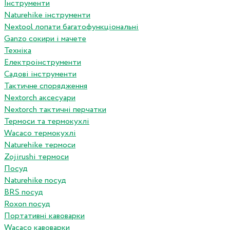
Інструменти
Naturehike інструменти
Nextool лопати багатофункціональні
Ganzo сокири і мачете
Техніка
Електроінструменти
Садові інструменти
Тактичне спорядження
Nextorch аксесуари
Nextorch тактичні перчатки
Термоси та термокухлі
Wacaco термокухлі
Naturehike термоси
Zojirushi термоси
Посуд
Naturehike посуд
BRS посуд
Roxon посуд
Портативні кавоварки
Wacaco кавоварки