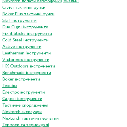
Nextorch лопати багатофункціональні
Сivivi тактичні ручки
Boker Plus тактичні ручки
Skif інструменти
Due Cigni інструменти
Fix it Sticks інструменти
Сold Steel інструменти
Active інструменти
Leatherman Інструменти
Victorinox інструменти
HX Outdoors інструменти
Benchmade інструменти
Boker інструменти
Техніка
Електроінструменти
Садові інструменти
Тактичне спорядження
Nextorch аксесуари
Nextorch тактичні перчатки
Термоси та термокухлі