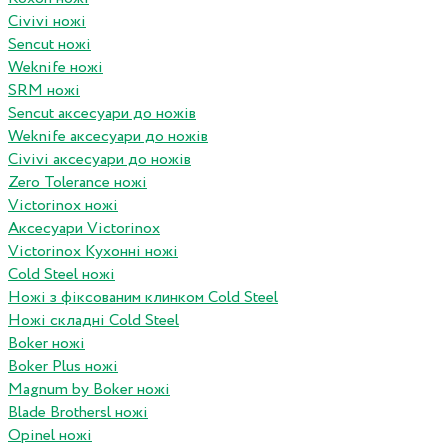
Civivi ножі
Sencut ножі
Weknife ножі
SRM ножі
Sencut аксесуари до ножів
Weknife аксесуари до ножів
Civivi аксесуари до ножів
Zero Tolerance ножі
Victorinox ножі
Аксесуари Victorinox
Victorinox Кухонні ножі
Cold Steel ножі
Ножі з фіксованим клинком Cold Steel
Ножі складні Cold Steel
Boker ножі
Boker Plus ножі
Magnum by Boker ножі
Blade Brothersl ножі
Opinel ножі