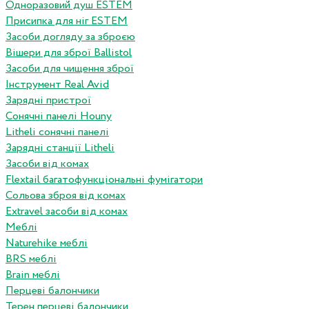
Одноразовий душ ESTEM
Присипка для ніг ESTEM
Засоби догляду за зброєю
Вішери для зброї Ballistol
Засоби для чищення зброї
Інструмент Real Avid
Зарядні пристрої
Сонячні панелі Houny
Litheli сонячні панелі
Зарядні станції Litheli
Засоби від комах
Flextail багатофункціональні фумігатори
Сольова зброя від комах
Extravel засоби від комах
Меблі
Naturehike меблі
BRS меблі
Brain меблі
Перцеві балончики
Терен перцеві балончики