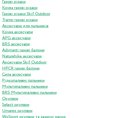
Газові різаки
Kovea газові різаки
Газові різаки Skif Outdoor
Tramp газові різаки
Аксесуари для пальників
Kovea аксесуари
APG аксесуари
BRS аксесуари
Adimanti газові балони
Naturehike аксесуари
Аксесуари Skif Outdoor
HPCR газові балони
Сила аксесуари
Рідкопаливні пальники
Мультипаливні пальники
BRS Мультипаливні пальники
Окуляри
Select окуляри
Umarex окуляри
WoSport окуляри та захисні маски