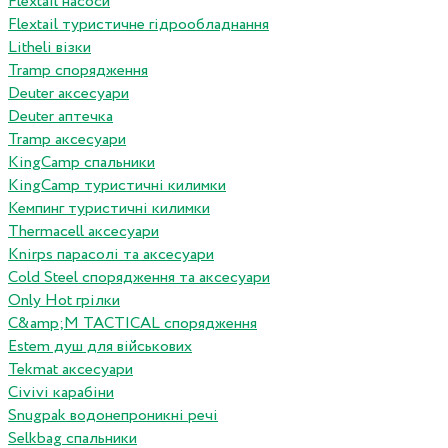
Flextail насоси
Flextail туристичне гідрообладнання
Litheli візки
Tramp спорядження
Deuter аксесуари
Deuter аптечка
Tramp аксесуари
KingCamp спальники
KingCamp туристичні килимки
Кемпинг туристичні килимки
Thermacell аксесуари
Knirps парасолі та аксесуари
Cold Steel спорядження та аксесуари
Only Hot грілки
C&amp;M TACTICAL спорядження
Estem душ для військових
Tekmat аксесуари
Сivivi карабіни
Snugpak водонепроникні речі
Selkbag спальники