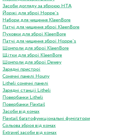
Засоби догляду за зброєю HTA
Йоржі для зброї Hoppe`s
Набори для чищення KleenBore
Патчі для чищення зброї KleenBore
Пуховки для зброї KleenBore
Патчі для чищення зброї Hoppe`s
Шомполи для зброї KleenBore
Щітки для зброї KleenBore
Шомполи для зброї Dewey
Зарядні пристрої
Сонячні панелі Houny
Litheli сонячні панелі
Зарядні станції Litheli
Повербанки Litheli
Повербанки Flextail
Засоби від комах
Flextail багатофункціональні фумігатори
Сольова зброя від комах
Extravel засоби від комах