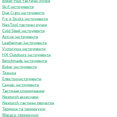
Boker Plus тактичні ручки
Skif інструменти
Due Cigni інструменти
Fix it Sticks інструменти
NexTool тактичні ручки
Сold Steel інструменти
Active інструменти
Leatherman Інструменти
Victorinox інструменти
HX Outdoors інструменти
Benchmade інструменти
Boker інструменти
Техніка
Електроінструменти
Садові інструменти
Тактичне спорядження
Nextorch аксесуари
Nextorch тактичні перчатки
Термоси та термокухлі
Wacaco термокухлі