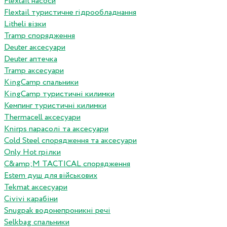
Flextail насоси
Flextail туристичне гідрообладнання
Litheli візки
Tramp спорядження
Deuter аксесуари
Deuter аптечка
Tramp аксесуари
KingCamp спальники
KingCamp туристичні килимки
Кемпинг туристичні килимки
Thermacell аксесуари
Knirps парасолі та аксесуари
Cold Steel спорядження та аксесуари
Only Hot грілки
C&amp;M TACTICAL спорядження
Estem душ для військових
Tekmat аксесуари
Сivivi карабіни
Snugpak водонепроникні речі
Selkbag спальники