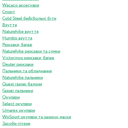
Wacaco аксесуари
Спорт
Cold Steel бейсбольні біти
Взуття
Naturehike взуття
Humtto взуття
Рюкзаки, багаж
Naturehike рюкзаки та сумки
Victorinox рюкзаки, багаж
Deuter рюкзаки
Пальники та обладнання
Naturehike пальники
Quest газові балони
Газові пальники
Окуляри
Select окуляри
Umarex окуляри
WoSport окуляри та захисні маски
Засоби гігієни