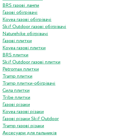
BRS газові лампи
Газові обігрівачі
Kovea газові обігрівачі
Skif Outdoor газові обігрівачі
Naturehike обігрівачі
Газові плитки
Kovea газові плитки
BRS плитки
Skif Outdoor газові плитки
Petromax плитки
Tramp плитки
Tramp плитки-обігрівачі
Сила плитки
Tribe плитки
Газові різаки
Kovea газові різаки
Газові різаки Skif Outdoor
Tramp газові різаки
Аксесуари для пальників