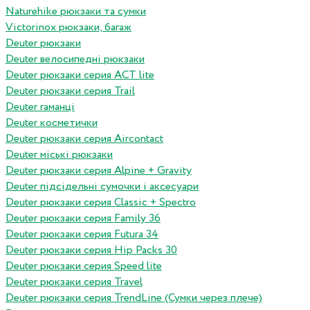
Naturehike рюкзаки та сумки
Victorinox рюкзаки, багаж
Deuter рюкзаки
Deuter велосипедні рюкзаки
Deuter рюкзаки серия ACT lite
Deuter рюкзаки серия Trail
Deuter гаманці
Deuter косметички
Deuter рюкзаки серия Aircontact
Deuter міські рюкзаки
Deuter рюкзаки серия Alpine + Gravity
Deuter підсідельні сумочки і аксесуари
Deuter рюкзаки серия Classic + Spectro
Deuter рюкзаки серия Family 36
Deuter рюкзаки серия Futura 34
Deuter рюкзаки серия Hip Packs 30
Deuter рюкзаки серия Speed lite
Deuter рюкзаки серия Travel
Deuter рюкзаки серия TrendLine (Сумки через плече)