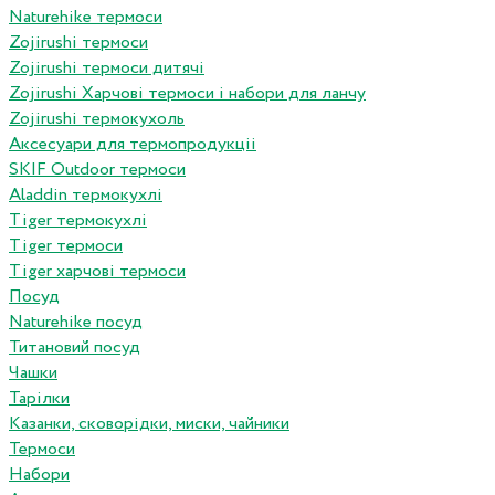
Naturehike термоси
Zojirushi термоси
Zojirushi термоси дитячі
Zojirushi Харчові термоси і набори для ланчу
Zojirushi термокухоль
Аксесуари для термопродукціі
SKIF Outdoor термоси
Aladdin термокухлі
Tiger термокухлі
Tiger термоси
Tiger харчові термоси
Посуд
Naturehike посуд
Титановий посуд
Чашки
Тарілки
Казанки, сковорідки, миски, чайники
Термоси
Набори