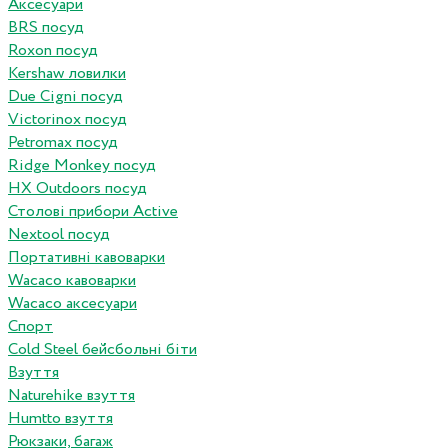
Аксесуари
BRS посуд
Roxon посуд
Kershaw ловилки
Due Cigni посуд
Victorinox посуд
Petromax посуд
Ridge Monkey посуд
HX Outdoors посуд
Столові прибори Active
Nextool посуд
Портативні кавоварки
Wacaco кавоварки
Wacaco аксесуари
Спорт
Cold Steel бейсбольні біти
Взуття
Naturehike взуття
Humtto взуття
Рюкзаки, багаж