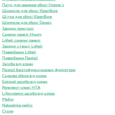
Патчі для чищення зброї Hoppe`s
Шомполи для зброї KleenBore
Щітки для зброї KleenBore
Шомполи для зброї Dewey
Зарядні пристрої
Сонячні панелі Houny
Litheli сонячні панелі
Зарядні станції Litheli
Повербанки Litheli
Повербанки Flextail
Засоби від комах
Flextail багатофункціональні фумігатори
Сольова зброя від комах
Extravel засоби від комах
Репелент-спреї HTA
Lifesystems засоби від комах
Меблі
Naturehike меблі
Столи