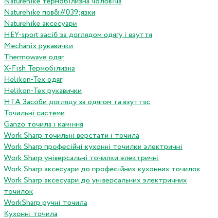
Naturehike термобілизна чоловіча
Naturehike пов&#039;язки
Naturehike аксесуари
HEY-sport засіб за доглядом одягу і взуття
Mechanix рукавички
Thermowave одяг
X-Fish Термобілизна
Helikon-Tex одяг
Helikon-Tex рукавички
HTA Засоби догляду за одягом та взуттяс
Точильні системи
Ganzo точила і каміння
Work Sharp точильні верстати і точила
Work Sharp професiйнi кухоннi точилки электричнi
Work Sharp унiверсальнi точилки электричнi
Work Sharp аксесуари до професiйних кухонних точилок
Work Sharp аксесуари до унiверсальних электричних
точилок
WorkSharp ручні точила
Кухонні точила