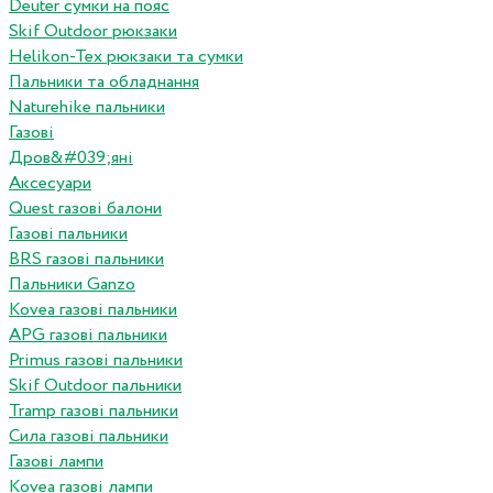
Deuter сумки на пояс
Skif Outdoor рюкзаки
Helikon-Tex рюкзаки та сумки
Пальники та обладнання
Naturehike пальники
Газові
Дров&#039;яні
Аксесуари
Quest газові балони
Газові пальники
BRS газові пальники
Пальники Ganzo
Kovea газові пальники
APG газові пальники
Primus газові пальники
Skif Outdoor пальники
Tramp газові пальники
Сила газові пальники
Газові лампи
Kovea газові лампи