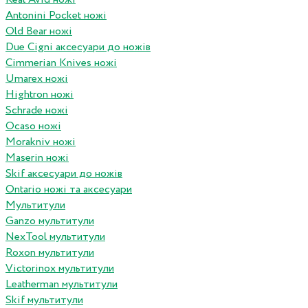
Antonini Pocket ножі
Old Bear ножі
Due Cigni аксесуари до ножів
Cimmerian Knives ножі
Umarex ножі
Hightron ножі
Schrade ножі
Ocaso ножі
Morakniv ножі
Maserin ножі
Skif аксесуари до ножів
Ontario ножі та аксесуари
Мультитули
Ganzo мультитули
NexTool мультитули
Roxon мультитули
Victorinox мультитули
Leatherman мультитули
Skif мультитули