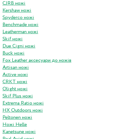
CJRB ножі
Kershaw ножі
Spyderco ножі
Benchmade ножі
Leatherman ножі
Skif ножі
Due Cigni ножі
Buck ножі
Fox Leather аксесуари до ножів
Artisan ножі
Active ножі
CRKT ножі
Olight ножі
Skif Plus ножі
Extrema Ratio ножі
HX Outdoors ножі
Peltonen ножі
Ножі Helle
Kanetsune ножі
Real Avid ножі