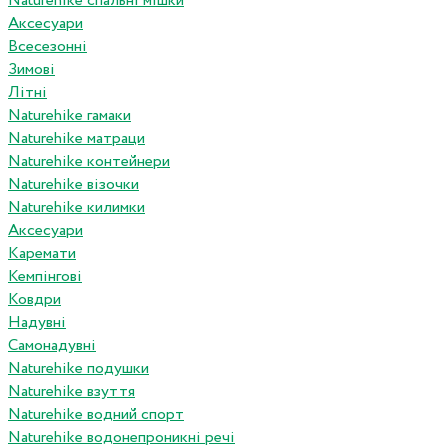
Naturehike спальні мішки
Аксесуари
Всесезонні
Зимові
Літні
Naturehike гамаки
Naturehike матраци
Naturehike контейнери
Naturehike візочки
Naturehike килимки
Аксесуари
Каремати
Кемпінгові
Ковдри
Надувні
Самонадувні
Naturehike подушки
Naturehike взуття
Naturehike водний спорт
Naturehike водонепроникні речі