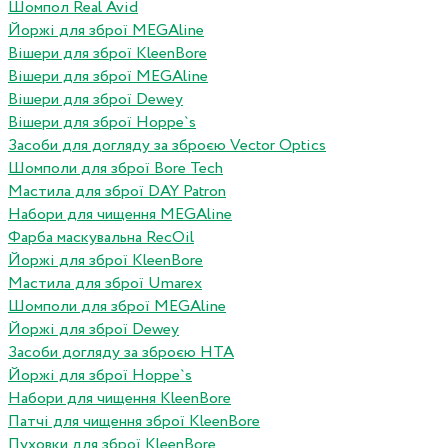
Шомпол Real Avid
Йоржі для зброї MEGAline
Вішери для зброї KleenBore
Вішери для зброї MEGAline
Вішери для зброї Dewey
Вішери для зброї Hoppe`s
Засоби для догляду за зброєю Vector Optics
Шомполи для зброї Bore Tech
Мастила для зброї DAY Patron
Набори для чищення MEGAline
Фарба маскувальна RecOil
Йоржі для зброї KleenBore
Мастила для зброї Umarex
Шомполи для зброї MEGAline
Йоржі для зброї Dewey
Засоби догляду за зброєю HTA
Йоржі для зброї Hoppe`s
Набори для чищення KleenBore
Патчі для чищення зброї KleenBore
Пуховки для зброї KleenBore