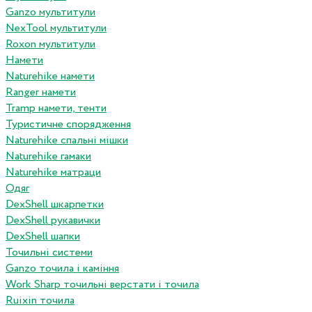
Ganzo мультитули
NexTool мультитули
Roxon мультитули
Намети
Naturehike намети
Ranger намети
Tramp намети, тенти
Туристичне спорядження
Naturehike спальні мішки
Naturehike гамаки
Naturehike матраци
Одяг
DexShell шкарпетки
DexShell рукавички
DexShell шапки
Точильні системи
Ganzo точила і каміння
Work Sharp точильні верстати і точила
Ruixin точила