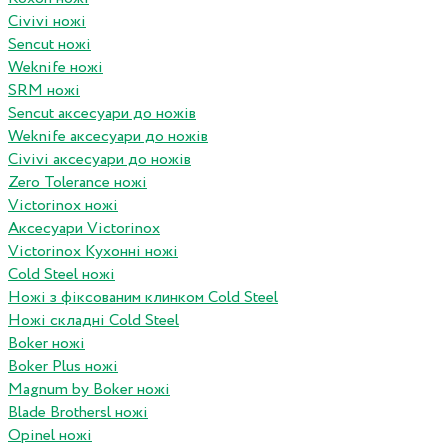
Civivi ножі
Sencut ножі
Weknife ножі
SRM ножі
Sencut аксесуари до ножів
Weknife аксесуари до ножів
Civivi аксесуари до ножів
Zero Tolerance ножі
Victorinox ножі
Аксесуари Victorinox
Victorinox Кухонні ножі
Cold Steel ножі
Ножі з фіксованим клинком Cold Steel
Ножі складні Cold Steel
Boker ножі
Boker Plus ножі
Magnum by Boker ножі
Blade Brothersl ножі
Opinel ножі