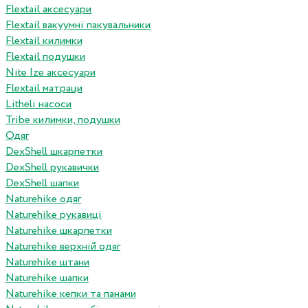
Flextail аксесуари
Flextail вакуумні пакувальники
Flextail килимки
Flextail подушки
Nite Ize аксесуари
Flextail матраци
Litheli насоси
Tribe килимки, подушки
Одяг
DexShell шкарпетки
DexShell рукавички
DexShell шапки
Naturehike одяг
Naturehike рукавиці
Naturehike шкарпетки
Naturehike верхній одяг
Naturehike штани
Naturehike шапки
Naturehike кепки та панами