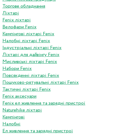
Торгове обладнання
Ліхтарі
Fenix ліхтарі
Велофари Fenix
Кемпінгові ліхтарі Fenix
Налобні ліхтарі Fenix
Індустріальні ліхтарі Fenix
Ліхтарі для дайвінгу Fenix
Мисливські ліхтарі Fenix
Набори Fenix
Повсякденні ліхтарі Fenix
Пошуково-рятувальні ліхтарі Fenix
Тактичні ліхтарі Fenix
Fenix аксесуари
Fenix ел живлення та зарядні пристрої
Naturehike ліхтарі
Кемпінгові
Налобні
Ел живлення та зарядні пристрої