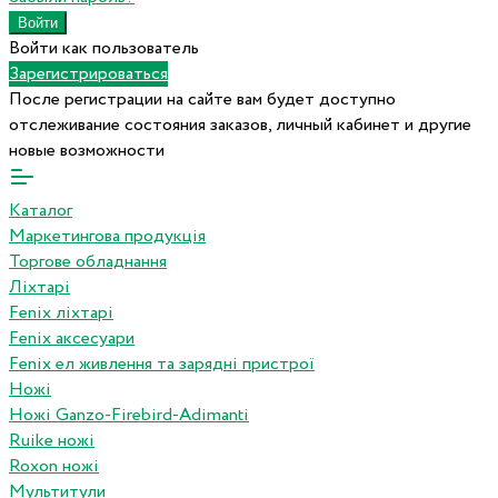
Войти как пользователь
Зарегистрироваться
После регистрации на сайте вам будет доступно
отслеживание состояния заказов, личный кабинет и другие
новые возможности
Каталог
Маркетингова продукція
Торгове обладнання
Ліхтарі
Fenix ліхтарі
Fenix аксесуари
Fenix ел живлення та зарядні пристрої
Ножі
Ножі Ganzo-Firebird-Adimanti
Ruike ножі
Roxon ножi
Мультитули