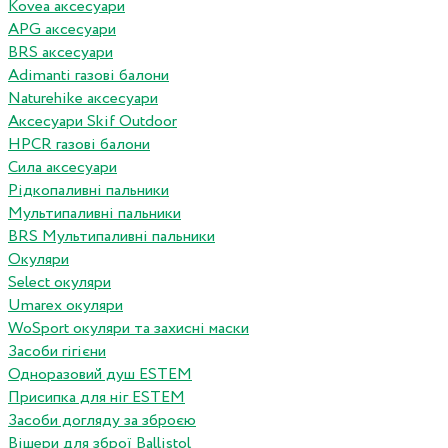
Kovea аксесуари
APG аксесуари
BRS аксесуари
Adimanti газові балони
Naturehike аксесуари
Аксесуари Skif Outdoor
HPCR газові балони
Сила аксесуари
Рідкопаливні пальники
Мультипаливні пальники
BRS Мультипаливні пальники
Окуляри
Select окуляри
Umarex окуляри
WoSport окуляри та захисні маски
Засоби гігієни
Одноразовий душ ESTEM
Присипка для ніг ESTEM
Засоби догляду за зброєю
Вішери для зброї Ballistol