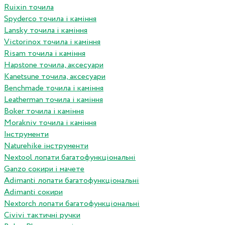
Ruixin точила
Spyderco точила і каміння
Lansky точила і каміння
Victorinox точила і каміння
Risam точила і каміння
Hapstone точила, аксесуари
Kanetsune точила, аксесуари
Benchmade точила і каміння
Leatherman точила і каміння
Boker точила і каміння
Morakniv точила і каміння
Інструменти
Naturehike інструменти
Nextool лопати багатофункціональні
Ganzo сокири і мачете
Adimanti лопати багатофункціональні
Adimanti сокири
Nextorch лопати багатофункціональні
Сivivi тактичні ручки