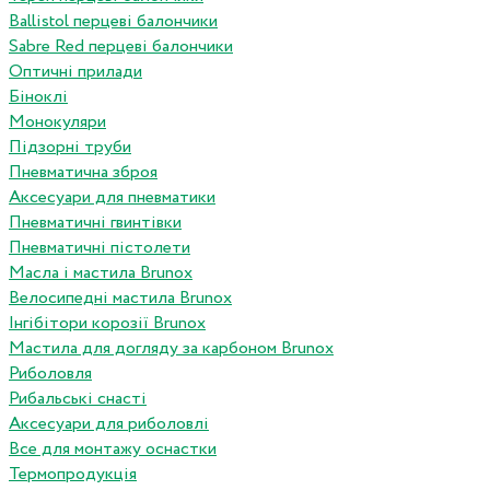
Ballistol перцеві балончики
Sabre Red перцеві балончики
Оптичні прилади
Біноклі
Монокуляри
Підзорні труби
Пневматична зброя
Аксесуари для пневматики
Пневматичні гвинтівки
Пневматичні пістолети
Масла і мастила Brunox
Велосипедні мастила Brunox
Інгібітори корозії Brunox
Мастила для догляду за карбоном Brunox
Риболовля
Рибальські снасті
Аксесуари для риболовлі
Все для монтажу оснастки
Термопродукція