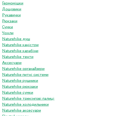
Гермомішки
Дощовики
Рукавички
Рюкзаки
Сумки
Чохли
Naturehike душ
Naturehike каністри
Naturehike карабіни
Naturehike тенти
Аксесуари
Naturehike органайзери
Naturehike питні системи
Naturehike рушники
Naturehike рюкзаки
Naturehike сумки
Naturehike трекінгові палиці
Naturehike холодильники
Naturehike аксесуари