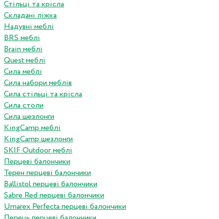
Стільці та крісла
Складані ліжка
Надувні меблі
BRS меблі
Brain меблі
Quest меблі
Сила меблі
Сила набори меблів
Сила стільці та крісла
Сила столи
Сила шезлонги
KingCamp меблі
KingCamp шезлонги
SKIF Outdoor меблі
Перцеві балончики
Терен перцеві балончики
Ballistol перцеві балончики
Sabre Red перцеві балончики
Umarex Perfecta перцеві балончики
Перець перцеві балончики