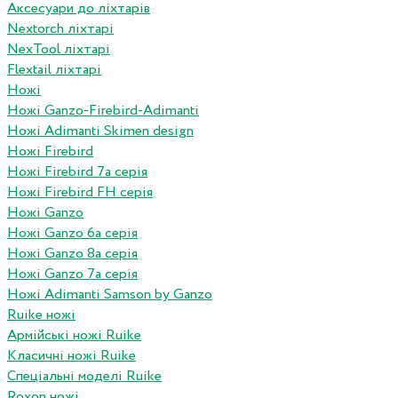
Аксесуари до ліхтарів
Nextorch ліхтарі
NexTool ліхтарі
Flextail ліхтарі
Ножі
Ножі Ganzo-Firebird-Adimanti
Ножі Adimanti Skimen design
Ножі Firebird
Ножі Firebird 7а серія
Ножі Firebird FH серія
Ножі Ganzo
Ножі Ganzo 6а серія
Ножі Ganzo 8а серія
Ножі Ganzo 7а серія
Ножі Adimanti Samson by Ganzo
Ruike ножі
Армійські ножі Ruike
Класичні ножі Ruike
Спеціальні моделі Ruike
Roxon ножi