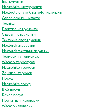
Інструменти
Naturehike інструменти
Nextool лопати багатофункціональні
Ganzo сокири і мачете
Техніка
Електроінструменти
Садові інструменти
Тактичне спорядження
Nextorch аксесуари
Nextorch тактичні перчатки
Термоси та термокухлі
Wacaco термокухлі
Naturehike термоси
Zojirushi термоси
Посуд
Naturehike посуд
BRS посуд
Roxon посуд
Портативні кавоварки
Wacaco кавоварки