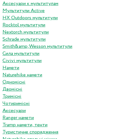
Аксесуари к мультитулам
Мультитули Active
HX Outdoors мультитули
Rocktol мультитули
Nextorch мультитули
Schrade мультитули
Smith&amp;Wesson мультитули
Сила мультитули
Civivi мультитули
Намети
Naturehike намети
Одномісні
Двомісні
Тримісні
Чотиримісні
Аксесуари
Ranger намети
Tramp намети, тенти
Туристичне спорядження