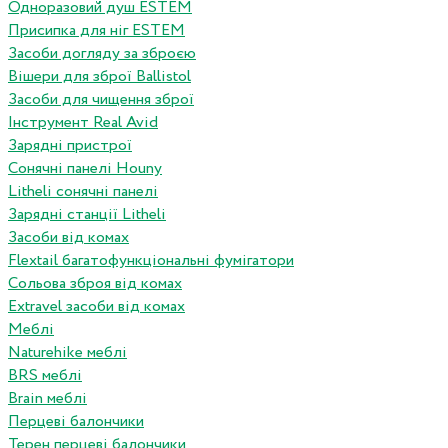
Одноразовий душ ESTEM
Присипка для ніг ESTEM
Засоби догляду за зброєю
Вішери для зброї Ballistol
Засоби для чищення зброї
Інструмент Real Avid
Зарядні пристрої
Сонячні панелі Houny
Litheli сонячні панелі
Зарядні станції Litheli
Засоби від комах
Flextail багатофункціональні фумігатори
Сольова зброя від комах
Extravel засоби від комах
Меблі
Naturehike меблі
BRS меблі
Brain меблі
Перцеві балончики
Терен перцеві балончики