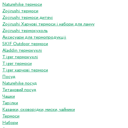
Naturehike термоси
Zojirushi термоси
Zojirushi термоси дитячі
Zojirushi Харчові термоси і набори для ланчу
Zojirushi термокухоль
Аксесуари для термопродукціі
SKIF Outdoor термоси
Aladdin термокухлі
Tiger термокухлі
Tiger термоси
Tiger харчові термоси
Посуд
Naturehike посуд
Титановий посуд
Чашки
Тарілки
Казанки, сковорідки, миски, чайники
Термоси
Набори