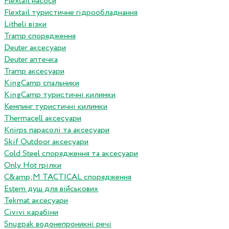
Flextail насоси
Flextail туристичне гідрообладнання
Litheli візки
Tramp спорядження
Deuter аксесуари
Deuter аптечка
Tramp аксесуари
KingCamp спальники
KingCamp туристичні килимки
Кемпинг туристичні килимки
Thermacell аксесуари
Knirps парасолі та аксесуари
Skif Outdoor аксесуари
Cold Steel спорядження та аксесуари
Only Hot грілки
C&amp;M TACTICAL спорядження
Estem душ для військових
Tekmat аксесуари
Сivivi карабіни
Snugpak водонепроникні речі