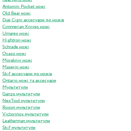
Antonini Pocket ножі
Old Bear ножі
Due Cigni аксесуари до ножів
Cimmerian Knives ножі
Umarex ножі
Hightron ножі
Schrade ножі
Ocaso ножі
Morakniv ножі
Maserin ножі
Skif аксесуари до ножів
Ontario ножі та аксесуари
Мультитули
Ganzo мультитули
NexTool мультитули
Roxon мультитули
Victorinox мультитули
Leatherman мультитули
Skif мультитули