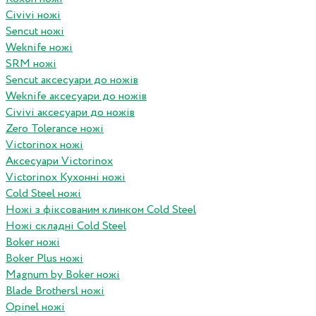
Civivi ножі
Sencut ножі
Weknife ножі
SRM ножі
Sencut аксесуари до ножів
Weknife аксесуари до ножів
Civivi аксесуари до ножів
Zero Tolerance ножі
Victorinox ножі
Аксесуари Victorinox
Victorinox Кухонні ножі
Cold Steel ножі
Ножі з фіксованим клинком Cold Steel
Ножі складні Cold Steel
Boker ножі
Boker Plus ножі
Magnum by Boker ножі
Blade Brothersl ножі
Opinel ножі