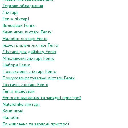
Торгове обладнання
Ліхтарі
Fenix ліхтарі
Велофари Fenix
Кемпінгові ліхтарі Fenix
Налобні ліхтарі Fenix
Індустріальні ліхтарі Fenix
Ліхтарі для дайвінгу Fenix
Мисливські ліхтарі Fenix
Набори Fenix
Повсякденні ліхтарі Fenix
Пошуково-рятувальні ліхтарі Fenix
Тактичні ліхтарі Fenix
Fenix аксесуари
Fenix ел живлення та зарядні пристрої
Naturehike ліхтарі
Кемпінгові
Налобні
Ел живлення та зарядні пристрої