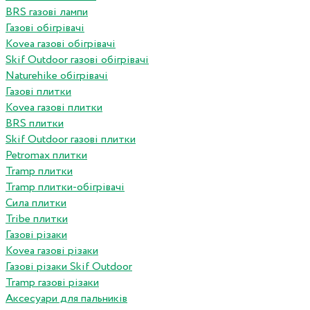
BRS газові лампи
Газові обігрівачі
Kovea газові обігрівачі
Skif Outdoor газові обігрівачі
Naturehike обігрівачі
Газові плитки
Kovea газові плитки
BRS плитки
Skif Outdoor газові плитки
Petromax плитки
Tramp плитки
Tramp плитки-обігрівачі
Сила плитки
Tribe плитки
Газові різаки
Kovea газові різаки
Газові різаки Skif Outdoor
Tramp газові різаки
Аксесуари для пальників