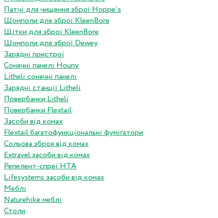
Патчі для чищення зброї Hoppe`s
Шомполи для зброї KleenBore
Щітки для зброї KleenBore
Шомполи для зброї Dewey
Зарядні пристрої
Сонячні панелі Houny
Litheli сонячні панелі
Зарядні станції Litheli
Повербанки Litheli
Повербанки Flextail
Засоби від комах
Flextail багатофункціональні фумігатори
Сольова зброя від комах
Extravel засоби від комах
Репелент-спреї HTA
Lifesystems засоби від комах
Меблі
Naturehike меблі
Столи