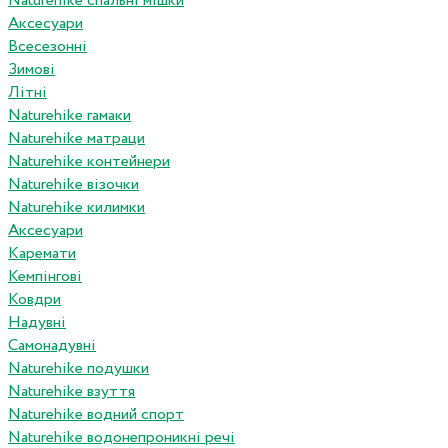
Naturehike спальні мішки
Аксесуари
Всесезонні
Зимові
Літні
Naturehike гамаки
Naturehike матраци
Naturehike контейнери
Naturehike візочки
Naturehike килимки
Аксесуари
Каремати
Кемпінгові
Ковдри
Надувні
Самонадувні
Naturehike подушки
Naturehike взуття
Naturehike водний спорт
Naturehike водонепроникні речі