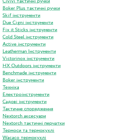
Сivivi тактичні ручки
Boker Plus тактичні ручки
Skif інструменти
Due Cigni інструменти
Fix it Sticks інструменти
Сold Steel інструменти
Active інструменти
Leatherman Інструменти
Victorinox інструменти
HX Outdoors інструменти
Benchmade інструменти
Boker інструменти
Техніка
Електроінструменти
Садові інструменти
Тактичне спорядження
Nextorch аксесуари
Nextorch тактичні перчатки
Термоси та термокухлі
Wacaco термокухлі