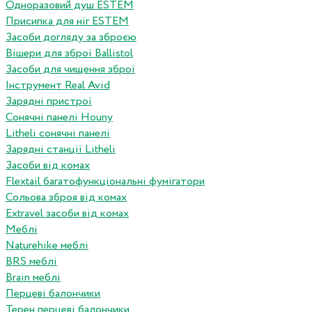
Одноразовий душ ESTEM
Присипка для ніг ESTEM
Засоби догляду за зброєю
Вішери для зброї Ballistol
Засоби для чищення зброї
Інструмент Real Avid
Зарядні пристрої
Сонячні панелі Houny
Litheli сонячні панелі
Зарядні станції Litheli
Засоби від комах
Flextail багатофункціональні фумігатори
Сольова зброя від комах
Extravel засоби від комах
Меблі
Naturehike меблі
BRS меблі
Brain меблі
Перцеві балончики
Терен перцеві балончики