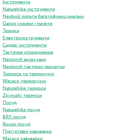
Інструменти
Naturehike інструменти
Nextool лопати багатофункціональні
Ganzo сокири і мачете
Техніка
Електроінструменти
Садові інструменти
Тактичне спорядження
Nextorch аксесуари
Nextorch тактичні перчатки
Термоси та термокухлі
Wacaco термокухлі
Naturehike термоси
Zojirushi термоси
Посуд
Naturehike посуд
BRS посуд
Roxon посуд
Портативні кавоварки
Wacaco кавоварки