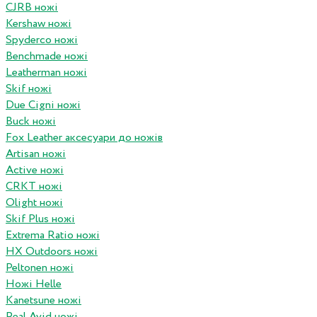
CJRB ножі
Kershaw ножі
Spyderco ножі
Benchmade ножі
Leatherman ножі
Skif ножі
Due Cigni ножі
Buck ножі
Fox Leather аксесуари до ножів
Artisan ножі
Active ножі
CRKT ножі
Olight ножі
Skif Plus ножі
Extrema Ratio ножі
HX Outdoors ножі
Peltonen ножі
Ножі Helle
Kanetsune ножі
Real Avid ножі