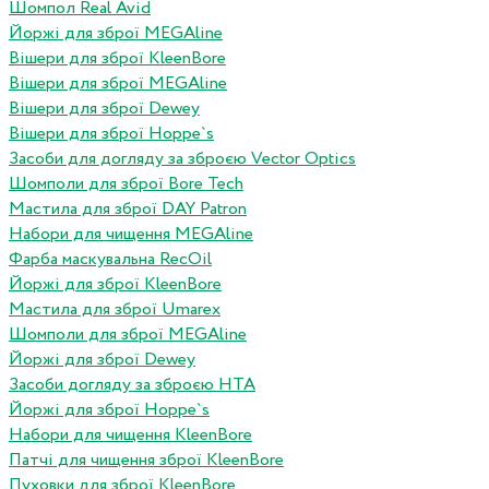
Шомпол Real Avid
Йоржі для зброї MEGAline
Вішери для зброї KleenBore
Вішери для зброї MEGAline
Вішери для зброї Dewey
Вішери для зброї Hoppe`s
Засоби для догляду за зброєю Vector Optics
Шомполи для зброї Bore Tech
Мастила для зброї DAY Patron
Набори для чищення MEGAline
Фарба маскувальна RecOil
Йоржі для зброї KleenBore
Мастила для зброї Umarex
Шомполи для зброї MEGAline
Йоржі для зброї Dewey
Засоби догляду за зброєю HTA
Йоржі для зброї Hoppe`s
Набори для чищення KleenBore
Патчі для чищення зброї KleenBore
Пуховки для зброї KleenBore