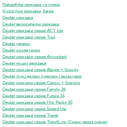
Naturehike рюкзаки та сумки
Victorinox рюкзаки, багаж
Deuter рюкзаки
Deuter велосипедні рюкзаки
Deuter рюкзаки серия ACT lite
Deuter рюкзаки серия Trail
Deuter гаманці
Deuter косметички
Deuter рюкзаки серия Aircontact
Deuter міські рюкзаки
Deuter рюкзаки серия Alpine + Gravity
Deuter підсідельні сумочки і аксесуари
Deuter рюкзаки серия Classic + Spectro
Deuter рюкзаки серия Family 36
Deuter рюкзаки серия Futura 34
Deuter рюкзаки серия Hip Packs 30
Deuter рюкзаки серия Speed lite
Deuter рюкзаки серия Travel
Deuter рюкзаки серия TrendLine (Сумки через плече)