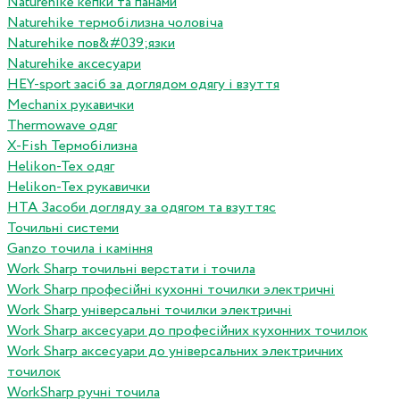
Naturehike кепки та панами
Naturehike термобілизна чоловіча
Naturehike пов&#039;язки
Naturehike аксесуари
HEY-sport засіб за доглядом одягу і взуття
Mechanix рукавички
Thermowave одяг
X-Fish Термобілизна
Helikon-Tex одяг
Helikon-Tex рукавички
HTA Засоби догляду за одягом та взуттяс
Точильні системи
Ganzo точила і каміння
Work Sharp точильні верстати і точила
Work Sharp професiйнi кухоннi точилки электричнi
Work Sharp унiверсальнi точилки электричнi
Work Sharp аксесуари до професiйних кухонних точилок
Work Sharp аксесуари до унiверсальних электричних
точилок
WorkSharp ручні точила