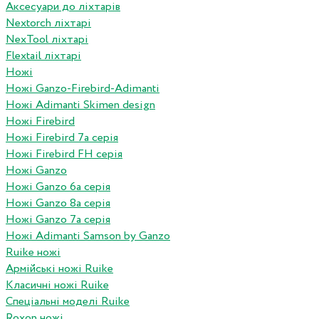
Аксесуари до ліхтарів
Nextorch ліхтарі
NexTool ліхтарі
Flextail ліхтарі
Ножі
Ножі Ganzo-Firebird-Adimanti
Ножі Adimanti Skimen design
Ножі Firebird
Ножі Firebird 7а серія
Ножі Firebird FH серія
Ножі Ganzo
Ножі Ganzo 6а серія
Ножі Ganzo 8а серія
Ножі Ganzo 7а серія
Ножі Adimanti Samson by Ganzo
Ruike ножі
Армійські ножі Ruike
Класичні ножі Ruike
Спеціальні моделі Ruike
Roxon ножi