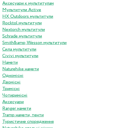
Аксесуари к мультитулам
Мультитули Active
HX Outdoors мультитули
Rocktol мультитули
Nextorch мультитули
Schrade мультитули
Smith&amp;Wesson мультитули
Сила мультитули
Civivi мультитули
Намети
Naturehike намети
Одномісні
Двомісні
Тримісні
Чотиримісні
Аксесуари
Ranger намети
Tramp намети, тенти
Туристичне спорядження