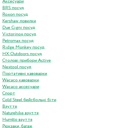
Аксесуари
BRS посуд
Roxon посуд
Kershaw ловилки
Due Cigni посуд
Victorinox посуд
Petromax посуд
Ridge Monkey посуд
HX Outdoors посуд
Столові прибори Active
Nextool посуд
Портативні кавоварки
Wacaco кавоварки
Wacaco аксесуари
Спорт
Cold Steel бейсбольні біти
Взуття
Naturehike взуття
Humtto взуття
Рюкзаки, багаж