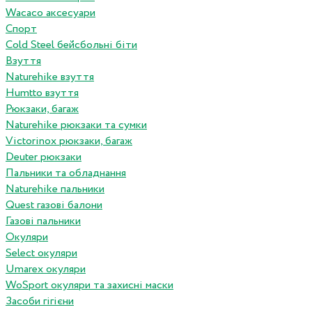
Wacaco аксесуари
Спорт
Cold Steel бейсбольні біти
Взуття
Naturehike взуття
Humtto взуття
Рюкзаки, багаж
Naturehike рюкзаки та сумки
Victorinox рюкзаки, багаж
Deuter рюкзаки
Пальники та обладнання
Naturehike пальники
Quest газові балони
Газові пальники
Окуляри
Select окуляри
Umarex окуляри
WoSport окуляри та захисні маски
Засоби гігієни