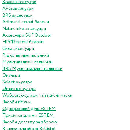
Kovea аксесуари
APG аксесуари
BRS аксесуари
Adimanti газові балони
Naturehike аксесуари
Аксесуари Skif Outdoor
HPCR газові балони
Сила аксесуари
Рідкопаливні пальники
Мультипаливні пальники
BRS Мультипаливні пальники
Окуляри
Select окуляри
Umarex окуляри
WoSport окуляри та захисні маски
Засоби гігієни
Одноразовий душ ESTEM
Присипка для ніг ESTEM
Засоби догляду за зброєю
Вішери для зброї Ballistol