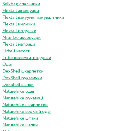
Selkbag спальники
Flextail аксесуари
Flextail вакуумні пакувальники
Flextail килимки
Flextail подушки
Nite Ize аксесуари
Flextail матраци
Litheli насоси
Tribe килимки, подушки
Одяг
DexShell шкарпетки
DexShell рукавички
DexShell шапки
Naturehike одяг
Naturehike рукавиці
Naturehike шкарпетки
Naturehike верхній одяг
Naturehike штани
Naturehike шапки