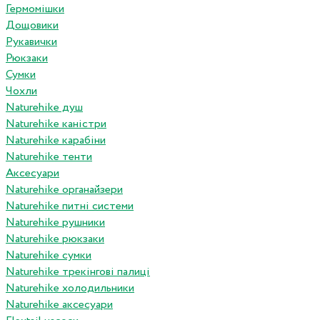
Гермомішки
Дощовики
Рукавички
Рюкзаки
Сумки
Чохли
Naturehike душ
Naturehike каністри
Naturehike карабіни
Naturehike тенти
Аксесуари
Naturehike органайзери
Naturehike питні системи
Naturehike рушники
Naturehike рюкзаки
Naturehike сумки
Naturehike трекінгові палиці
Naturehike холодильники
Naturehike аксесуари