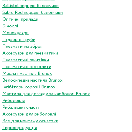
Ballistol перцеві балончики
Sabre Red перцеві балончики
Оптичні прилади
Біноклі
Монокуляри
Підзорні труби
Пневматична зброя
Аксесуари для пневматики
Пневматичні гвинтівки
Пневматичні пістолети
Масла і мастила Brunox
Велосипедні мастила Brunox
Інгібітори корозії Brunox
Мастила для догляду за карбоном Brunox
Риболовля
Рибальські снасті
Аксесуари для риболовлі
Все для монтажу оснастки
Термопродукція