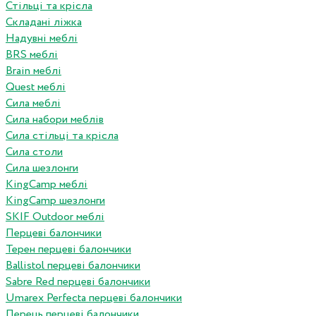
Стільці та крісла
Складані ліжка
Надувні меблі
BRS меблі
Brain меблі
Quest меблі
Сила меблі
Сила набори меблів
Сила стільці та крісла
Сила столи
Сила шезлонги
KingCamp меблі
KingCamp шезлонги
SKIF Outdoor меблі
Перцеві балончики
Терен перцеві балончики
Ballistol перцеві балончики
Sabre Red перцеві балончики
Umarex Perfecta перцеві балончики
Перець перцеві балончики