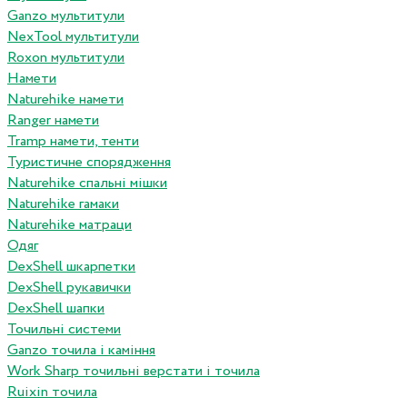
Ganzo мультитули
NexTool мультитули
Roxon мультитули
Намети
Naturehike намети
Ranger намети
Tramp намети, тенти
Туристичне спорядження
Naturehike спальні мішки
Naturehike гамаки
Naturehike матраци
Одяг
DexShell шкарпетки
DexShell рукавички
DexShell шапки
Точильні системи
Ganzo точила і каміння
Work Sharp точильні верстати і точила
Ruixin точила