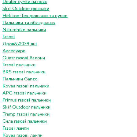
Deuter сумки на пояс
Skif Outdoor рюкзаки
Helikon-Tex рюкзаки та сумки
Пальники та обладнання
Naturehike пальники
Газові
Дров&#039;яні
Аксесуари
Quest газові балони
Газові пальники
BRS газові пальники
Пальники Ganzo
Kovea газові пальники
APG газові пальники
Primus газові пальники
Skif Outdoor пальники
Tramp газові пальники
Сила газові пальники
Газові лампи
Kovea газові лампи