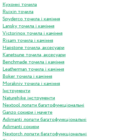
Кухонні точила
Ruixin точила
Spyderco точила і каміння
Lansky точила і каміння
Victorinox точила і каміння
Risam точила і каміння
Hapstone точила, аксесуари
Kanetsune точила, аксесуари
Benchmade точила і каміння
Leatherman точила і каміння
Boker точила і каміння
Morakniv точила і каміння
Інструменти
Naturehike інструменти
Nextool лопати багатофункціональні
Ganzo сокири і мачете
Adimanti лопати багатофункціональні
Adimanti сокири
Nextorch лопати багатофункціональні