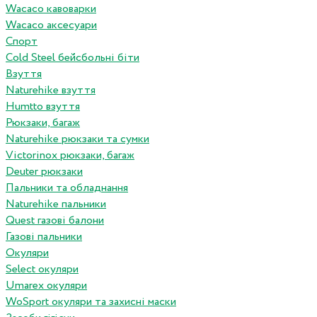
Wacaco кавоварки
Wacaco аксесуари
Спорт
Cold Steel бейсбольні біти
Взуття
Naturehike взуття
Humtto взуття
Рюкзаки, багаж
Naturehike рюкзаки та сумки
Victorinox рюкзаки, багаж
Deuter рюкзаки
Пальники та обладнання
Naturehike пальники
Quest газові балони
Газові пальники
Окуляри
Select окуляри
Umarex окуляри
WoSport окуляри та захисні маски