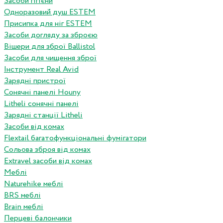
Засоби гігієни
Одноразовий душ ESTEM
Присипка для ніг ESTEM
Засоби догляду за зброєю
Вішери для зброї Ballistol
Засоби для чищення зброї
Інструмент Real Avid
Зарядні пристрої
Сонячні панелі Houny
Litheli сонячні панелі
Зарядні станції Litheli
Засоби від комах
Flextail багатофункціональні фумігатори
Сольова зброя від комах
Extravel засоби від комах
Меблі
Naturehike меблі
BRS меблі
Brain меблі
Перцеві балончики