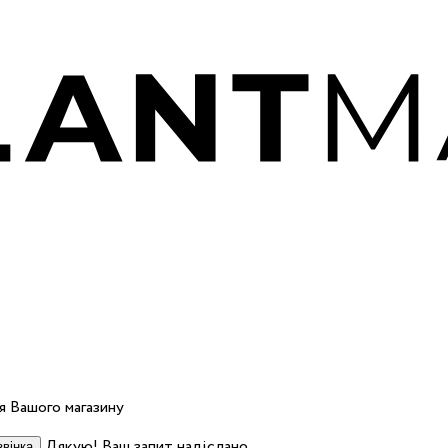
 Вашого магазину
Дякую! Ваш запит надіслано.
вінка