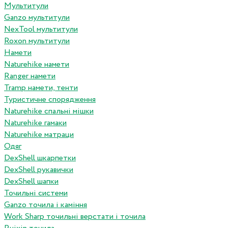
Мультитули
Ganzo мультитули
NexTool мультитули
Roxon мультитули
Намети
Naturehike намети
Ranger намети
Tramp намети, тенти
Туристичне спорядження
Naturehike спальні мішки
Naturehike гамаки
Naturehike матраци
Одяг
DexShell шкарпетки
DexShell рукавички
DexShell шапки
Точильні системи
Ganzo точила і каміння
Work Sharp точильні верстати і точила