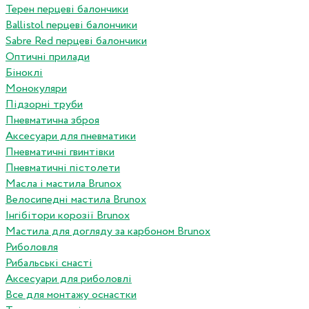
Терен перцеві балончики
Ballistol перцеві балончики
Sabre Red перцеві балончики
Оптичні прилади
Біноклі
Монокуляри
Підзорні труби
Пневматична зброя
Аксесуари для пневматики
Пневматичні гвинтівки
Пневматичні пістолети
Масла і мастила Brunox
Велосипедні мастила Brunox
Інгібітори корозії Brunox
Мастила для догляду за карбоном Brunox
Риболовля
Рибальські снасті
Аксесуари для риболовлі
Все для монтажу оснастки