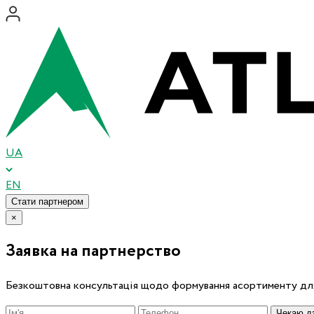
UA
EN
Стати партнером
×
Заявка на партнерство
Безкоштовна консультація щодо формування асортименту для
Чекаю дз