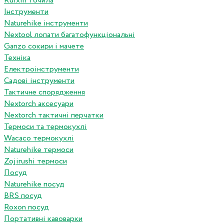
Ruixin точила
Інструменти
Naturehike інструменти
Nextool лопати багатофункціональні
Ganzo сокири і мачете
Техніка
Електроінструменти
Садові інструменти
Тактичне спорядження
Nextorch аксесуари
Nextorch тактичні перчатки
Термоси та термокухлі
Wacaco термокухлі
Naturehike термоси
Zojirushi термоси
Посуд
Naturehike посуд
BRS посуд
Roxon посуд
Портативні кавоварки