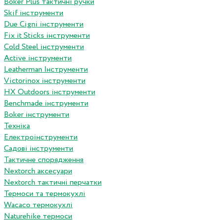
Boker Plus тактичні ручки
Skif інструменти
Due Cigni інструменти
Fix it Sticks інструменти
Сold Steel інструменти
Active інструменти
Leatherman Інструменти
Victorinox інструменти
HX Outdoors інструменти
Benchmade інструменти
Boker інструменти
Техніка
Електроінструменти
Садові інструменти
Тактичне спорядження
Nextorch аксесуари
Nextorch тактичні перчатки
Термоси та термокухлі
Wacaco термокухлі
Naturehike термоси