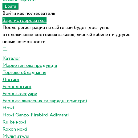
Войти как пользователь
Зарегистрироваться
После регистрации на сайте вам будет доступно
отслеживание состояния заказов, личный кабинет и другие
новые возможности
Каталог
Маркетингова продукція
Торгове обладнання
Ліхтарі
Fenix ліхтарі
Fenix аксесуари
Fenix ел живлення та зарядні пристрої
Ножі
Ножі Ganzo-Firebird-Adimanti
Ruike ножі
Roxon ножi
Мультитули