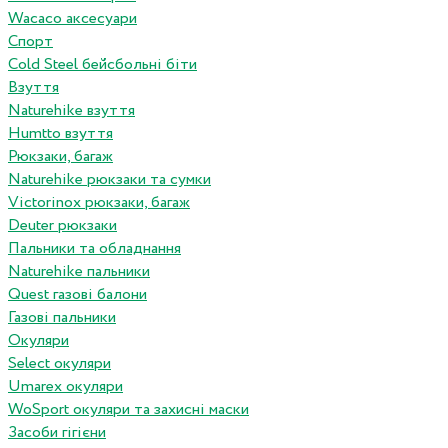
Wacaco аксесуари
Спорт
Cold Steel бейсбольні біти
Взуття
Naturehike взуття
Humtto взуття
Рюкзаки, багаж
Naturehike рюкзаки та сумки
Victorinox рюкзаки, багаж
Deuter рюкзаки
Пальники та обладнання
Naturehike пальники
Quest газові балони
Газові пальники
Окуляри
Select окуляри
Umarex окуляри
WoSport окуляри та захисні маски
Засоби гігієни