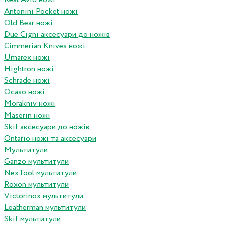
Antonini Pocket ножі
Old Bear ножі
Due Cigni аксесуари до ножів
Cimmerian Knives ножі
Umarex ножі
Hightron ножі
Schrade ножі
Ocaso ножі
Morakniv ножі
Maserin ножі
Skif аксесуари до ножів
Ontario ножі та аксесуари
Мультитули
Ganzo мультитули
NexTool мультитули
Roxon мультитули
Victorinox мультитули
Leatherman мультитули
Skif мультитули