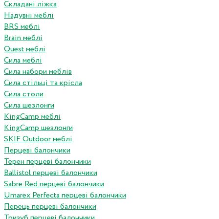
Складані ліжка
Надувні меблі
BRS меблі
Brain меблі
Quest меблі
Сила меблі
Сила набори меблів
Сила стільці та крісла
Сила столи
Сила шезлонги
KingCamp меблі
KingCamp шезлонги
SKIF Outdoor меблі
Перцеві балончики
Терен перцеві балончики
Ballistol перцеві балончики
Sabre Red перцеві балончики
Umarex Perfecta перцеві балончики
Перець перцеві балончики
Тризуб перцеві балончики