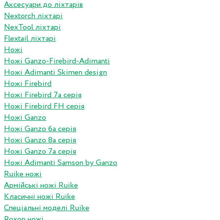
Аксесуари до ліхтарів
Nextorch ліхтарі
NexTool ліхтарі
Flextail ліхтарі
Ножі
Ножі Ganzo-Firebird-Adimanti
Ножі Adimanti Skimen design
Ножі Firebird
Ножі Firebird 7а серія
Ножі Firebird FH серія
Ножі Ganzo
Ножі Ganzo 6а серія
Ножі Ganzo 8а серія
Ножі Ganzo 7а серія
Ножі Adimanti Samson by Ganzo
Ruike ножі
Армійські ножі Ruike
Класичні ножі Ruike
Спеціальні моделі Ruike
Roxon ножi