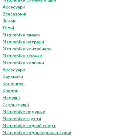
Naturehike спальні мішки
Аксесуари
Всесезонні
Зимові
Літні
Naturehike гамаки
Naturehike матраци
Naturehike контейнери
Naturehike візочки
Naturehike килимки
Аксесуари
Каремати
Кемпінгові
Ковдри
Надувні
Самонадувні
Naturehike подушки
Naturehike взуття
Naturehike водний спорт
Naturehike водонепроникні речі