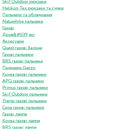
Skif Outdoor рюкзаки
Helikon-Tex рюкзаки та сумки
Пальники та обладнання
Naturehike пальники
Газові
Дров&#039;яні
Аксесуари
Quest газові балони
Газові пальники
BRS газові пальники
Пальники Ganzo
Kovea газові пальники
APG газові пальники
Primus газові пальники
Skif Outdoor пальники
Tramp газові пальники
Сила газові пальники
Газові лампи
Kovea газові лампи
BRS газові лампи