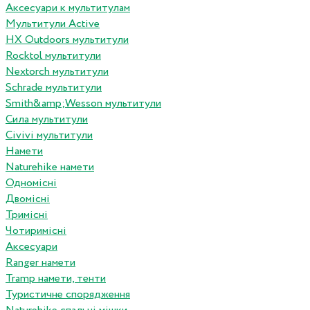
Аксесуари к мультитулам
Мультитули Active
HX Outdoors мультитули
Rocktol мультитули
Nextorch мультитули
Schrade мультитули
Smith&amp;Wesson мультитули
Сила мультитули
Civivi мультитули
Намети
Naturehike намети
Одномісні
Двомісні
Тримісні
Чотиримісні
Аксесуари
Ranger намети
Tramp намети, тенти
Туристичне спорядження