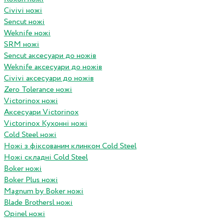
Civivi ножі
Sencut ножі
Weknife ножі
SRM ножі
Sencut аксесуари до ножів
Weknife аксесуари до ножів
Civivi аксесуари до ножів
Zero Tolerance ножі
Victorinox ножі
Аксесуари Victorinox
Victorinox Кухонні ножі
Cold Steel ножі
Ножі з фіксованим клинком Cold Steel
Ножі складні Cold Steel
Boker ножі
Boker Plus ножі
Magnum by Boker ножі
Blade Brothersl ножі
Opinel ножі