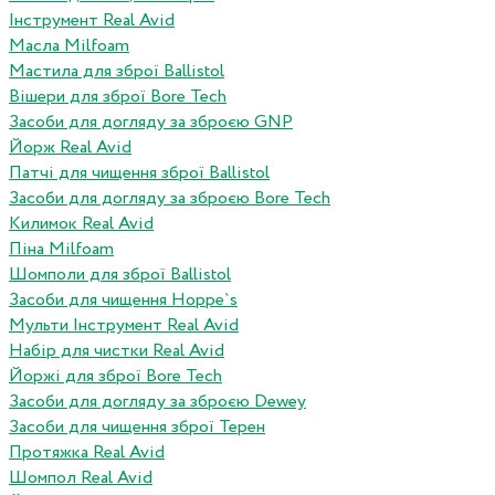
Інструмент Real Avid
Масла Milfoam
Мастила для зброї Ballistol
Вішери для зброї Bore Tech
Засоби для догляду за зброєю GNP
Йорж Real Avid
Патчі для чищення зброї Ballistol
Засоби для догляду за зброєю Bore Tech
Килимок Real Avid
Піна Milfoam
Шомполи для зброї Ballistol
Засоби для чищення Hoppe`s
Мульти Інструмент Real Avid
Набір для чистки Real Avid
Йоржі для зброї Bore Tech
Засоби для догляду за зброєю Dewey
Засоби для чищення зброї Терен
Протяжка Real Avid
Шомпол Real Avid