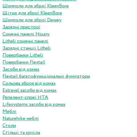
Шомполи для зброї KleenBore
Щітки для зброї KleenBore
Шомполи для зброї Dewey
Зарядні пристрої
Сонячні панелі Houny
Litheli сонячні панелі
Зарядні станції Litheli
Повербанки Litheli
Повербанки Flextail
Засоби від комах
Flextail багатофункціональні фумігатори
Сольова зброя від комах
Extravel засоби від комах
Репелент-спреї HTA
Lifesystems засоби від комах
Меблі
Naturehike меблі
Столи
Стільці та крісла