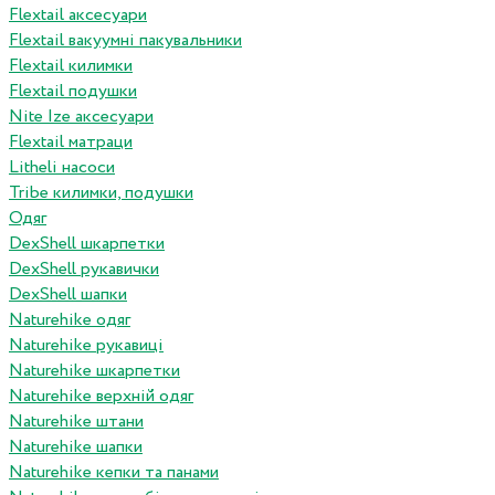
Flextail аксесуари
Flextail вакуумні пакувальники
Flextail килимки
Flextail подушки
Nite Ize аксесуари
Flextail матраци
Litheli насоси
Tribe килимки, подушки
Одяг
DexShell шкарпетки
DexShell рукавички
DexShell шапки
Naturehike одяг
Naturehike рукавиці
Naturehike шкарпетки
Naturehike верхній одяг
Naturehike штани
Naturehike шапки
Naturehike кепки та панами