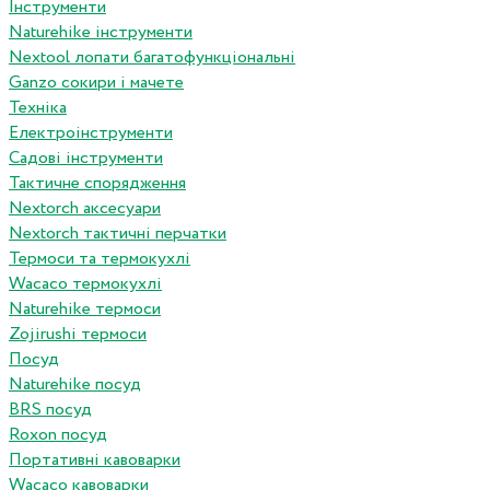
Інструменти
Naturehike інструменти
Nextool лопати багатофункціональні
Ganzo сокири і мачете
Техніка
Електроінструменти
Садові інструменти
Тактичне спорядження
Nextorch аксесуари
Nextorch тактичні перчатки
Термоси та термокухлі
Wacaco термокухлі
Naturehike термоси
Zojirushi термоси
Посуд
Naturehike посуд
BRS посуд
Roxon посуд
Портативні кавоварки
Wacaco кавоварки