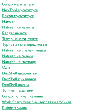
Ganzo мультитули
NexTool мультитули
Roxon мультитули
Намети
Naturehike намети
Ranger намети
Tramp намети, тенти
Туристичне спорядження
Naturehike спальні мішки
Naturehike гамаки
Naturehike матраци
Одяг
DexShell шкарпетки
DexShell рукавички
DexShell шапки
Точильні системи
Ganzo точила і каміння
Work Sharp точильні верстати і точила
Ruixin точила