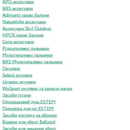
APG аксесуари
BRS аксесуари
Adimanti газові балони
Naturehike аксесуари
Аксесуари Skif Outdoor
HPCR газові балони
Сила аксесуари
Рідкопаливні пальники
Мультипаливні пальники
BRS Мультипаливні пальники
Окуляри
Select окуляри
Umarex окуляри
WoSport окуляри та захисні маски
Засоби гігієни
Одноразовий душ ESTEM
Присипка для ніг ESTEM
Засоби догляду за зброєю
Вішери для зброї Ballistol
Засоби для чищення зброї