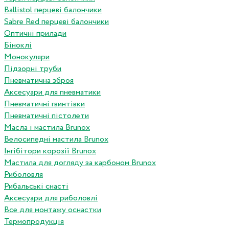
Ballistol перцеві балончики
Sabre Red перцеві балончики
Оптичні прилади
Біноклі
Монокуляри
Підзорні труби
Пневматична зброя
Аксесуари для пневматики
Пневматичні гвинтівки
Пневматичні пістолети
Масла і мастила Brunox
Велосипедні мастила Brunox
Інгібітори корозії Brunox
Мастила для догляду за карбоном Brunox
Риболовля
Рибальські снасті
Аксесуари для риболовлі
Все для монтажу оснастки
Термопродукція