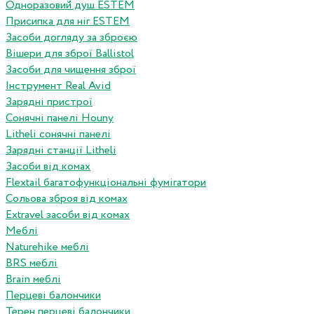
Одноразовий душ ESTEM
Присипка для ніг ESTEM
Засоби догляду за зброєю
Вішери для зброї Ballistol
Засоби для чищення зброї
Інструмент Real Avid
Зарядні пристрої
Сонячні панелі Houny
Litheli сонячні панелі
Зарядні станції Litheli
Засоби від комах
Flextail багатофункціональні фумігатори
Сольова зброя від комах
Extravel засоби від комах
Меблі
Naturehike меблі
BRS меблі
Brain меблі
Перцеві балончики
Терен перцеві балончики