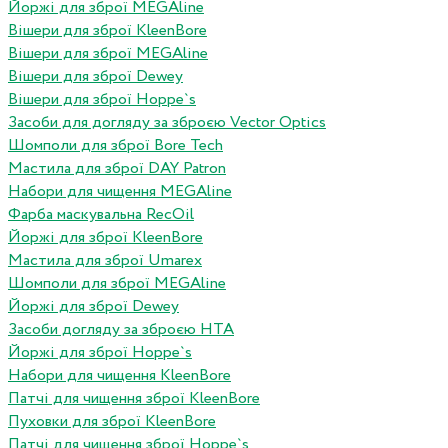
Йоржі для зброї MEGAline
Вішери для зброї KleenBore
Вішери для зброї MEGAline
Вішери для зброї Dewey
Вішери для зброї Hoppe`s
Засоби для догляду за зброєю Vector Optics
Шомполи для зброї Bore Tech
Мастила для зброї DAY Patron
Набори для чищення MEGAline
Фарба маскувальна RecOil
Йоржі для зброї KleenBore
Мастила для зброї Umarex
Шомполи для зброї MEGAline
Йоржі для зброї Dewey
Засоби догляду за зброєю HTA
Йоржі для зброї Hoppe`s
Набори для чищення KleenBore
Патчі для чищення зброї KleenBore
Пуховки для зброї KleenBore
Патчі для чищення зброї Hoppe`s