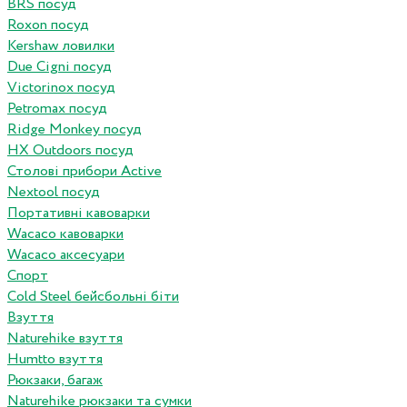
BRS посуд
Roxon посуд
Kershaw ловилки
Due Cigni посуд
Victorinox посуд
Petromax посуд
Ridge Monkey посуд
HX Outdoors посуд
Столові прибори Active
Nextool посуд
Портативні кавоварки
Wacaco кавоварки
Wacaco аксесуари
Спорт
Cold Steel бейсбольні біти
Взуття
Naturehike взуття
Humtto взуття
Рюкзаки, багаж
Naturehike рюкзаки та сумки