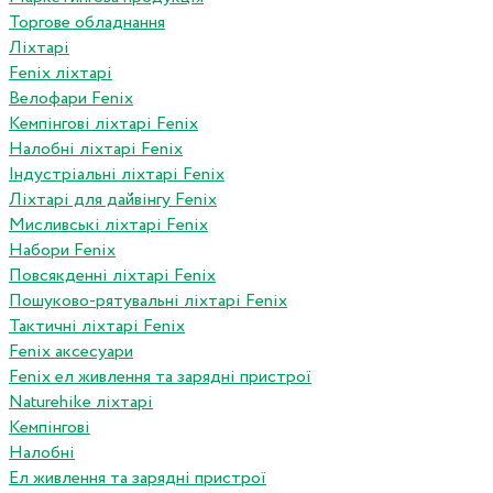
Торгове обладнання
Ліхтарі
Fenix ліхтарі
Велофари Fenix
Кемпінгові ліхтарі Fenix
Налобні ліхтарі Fenix
Індустріальні ліхтарі Fenix
Ліхтарі для дайвінгу Fenix
Мисливські ліхтарі Fenix
Набори Fenix
Повсякденні ліхтарі Fenix
Пошуково-рятувальні ліхтарі Fenix
Тактичні ліхтарі Fenix
Fenix аксесуари
Fenix ел живлення та зарядні пристрої
Naturehike ліхтарі
Кемпінгові
Налобні
Ел живлення та зарядні пристрої