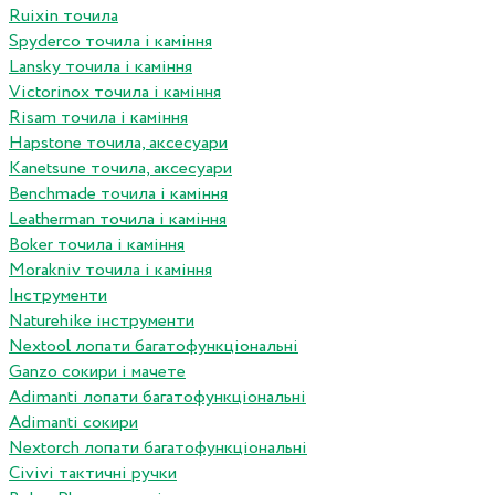
Ruixin точила
Spyderco точила і каміння
Lansky точила і каміння
Victorinox точила і каміння
Risam точила і каміння
Hapstone точила, аксесуари
Kanetsune точила, аксесуари
Benchmade точила і каміння
Leatherman точила і каміння
Boker точила і каміння
Morakniv точила і каміння
Інструменти
Naturehike інструменти
Nextool лопати багатофункціональні
Ganzo сокири і мачете
Adimanti лопати багатофункціональні
Adimanti сокири
Nextorch лопати багатофункціональні
Сivivi тактичні ручки