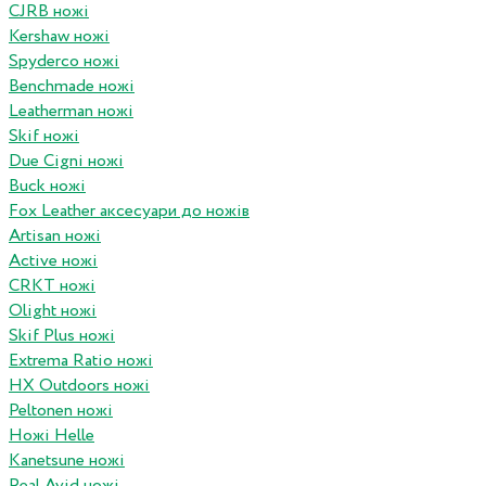
CJRB ножі
Kershaw ножі
Spyderco ножі
Benchmade ножі
Leatherman ножі
Skif ножі
Due Cigni ножі
Buck ножі
Fox Leather аксесуари до ножів
Artisan ножі
Active ножі
CRKT ножі
Olight ножі
Skif Plus ножі
Extrema Ratio ножі
HX Outdoors ножі
Peltonen ножі
Ножі Helle
Kanetsune ножі
Real Avid ножі