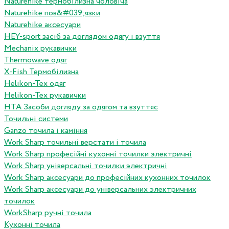
Naturehike термобілизна чоловіча
Naturehike пов&#039;язки
Naturehike аксесуари
HEY-sport засіб за доглядом одягу і взуття
Mechanix рукавички
Thermowave одяг
X-Fish Термобілизна
Helikon-Tex одяг
Helikon-Tex рукавички
HTA Засоби догляду за одягом та взуттяс
Точильні системи
Ganzo точила і каміння
Work Sharp точильні верстати і точила
Work Sharp професiйнi кухоннi точилки электричнi
Work Sharp унiверсальнi точилки электричнi
Work Sharp аксесуари до професiйних кухонних точилок
Work Sharp аксесуари до унiверсальних электричних
точилок
WorkSharp ручні точила
Кухонні точила