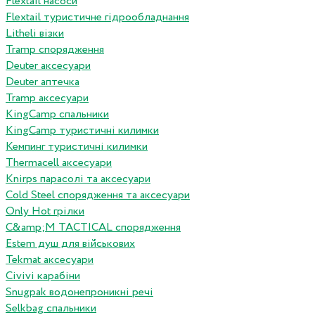
Flextail насоси
Flextail туристичне гідрообладнання
Litheli візки
Tramp спорядження
Deuter аксесуари
Deuter аптечка
Tramp аксесуари
KingCamp спальники
KingCamp туристичні килимки
Кемпинг туристичні килимки
Thermacell аксесуари
Knirps парасолі та аксесуари
Cold Steel спорядження та аксесуари
Only Hot грілки
C&amp;M TACTICAL спорядження
Estem душ для військових
Tekmat аксесуари
Сivivi карабіни
Snugpak водонепроникні речі
Selkbag спальники