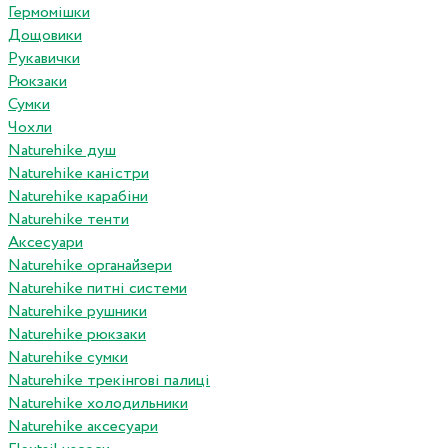
Гермомішки
Дощовики
Рукавички
Рюкзаки
Сумки
Чохли
Naturehike душ
Naturehike каністри
Naturehike карабіни
Naturehike тенти
Аксесуари
Naturehike органайзери
Naturehike питні системи
Naturehike рушники
Naturehike рюкзаки
Naturehike сумки
Naturehike трекінгові палиці
Naturehike холодильники
Naturehike аксесуари