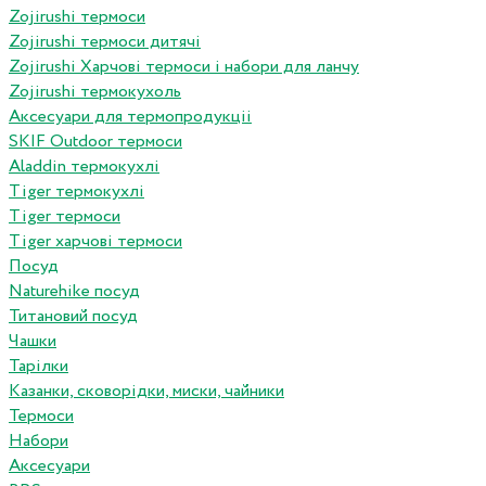
Zojirushi термоси
Zojirushi термоси дитячі
Zojirushi Харчові термоси і набори для ланчу
Zojirushi термокухоль
Аксесуари для термопродукціі
SKIF Outdoor термоси
Aladdin термокухлі
Tiger термокухлі
Tiger термоси
Tiger харчові термоси
Посуд
Naturehike посуд
Титановий посуд
Чашки
Тарілки
Казанки, сковорідки, миски, чайники
Термоси
Набори
Аксесуари