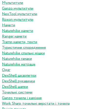
Мультитули
Ganzo мультитули
NexTool мультитули
Roxon мультитули
Намети
Naturehike намети
Ranger намети
Tramp намети, тенти
Туристичне спорядження
Naturehike спальні мішки
Naturehike гамаки
Naturehike матраци
Одяг
DexShell шкарпетки
DexShell рукавички
DexShell шапки
Точильні системи
Ganzo точила і каміння
Work Sharp точильні верстати і точила