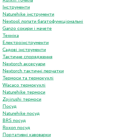
Ruixin точила
Інструменти
Naturehike інструменти
Nextool лопати багатофункціональні
Ganzo сокири і мачете
Техніка
Електроінструменти
Садові інструменти
Тактичне спорядження
Nextorch аксесуари
Nextorch тактичні перчатки
Термоси та термокухлі
Wacaco термокухлі
Naturehike термоси
Zojirushi термоси
Посуд
Naturehike посуд
BRS посуд
Roxon посуд
Портативні кавоварки