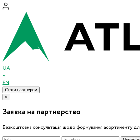
UA
EN
Стати партнером
×
Заявка на партнерство
Безкоштовна консультація щодо формування асортименту для
Чекаю дз