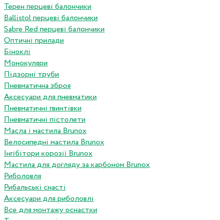
Терен перцеві балончики
Ballistol перцеві балончики
Sabre Red перцеві балончики
Оптичні прилади
Біноклі
Монокуляри
Підзорні труби
Пневматична зброя
Аксесуари для пневматики
Пневматичні гвинтівки
Пневматичні пістолети
Масла і мастила Brunox
Велосипедні мастила Brunox
Інгібітори корозії Brunox
Мастила для догляду за карбоном Brunox
Риболовля
Рибальські снасті
Аксесуари для риболовлі
Все для монтажу оснастки