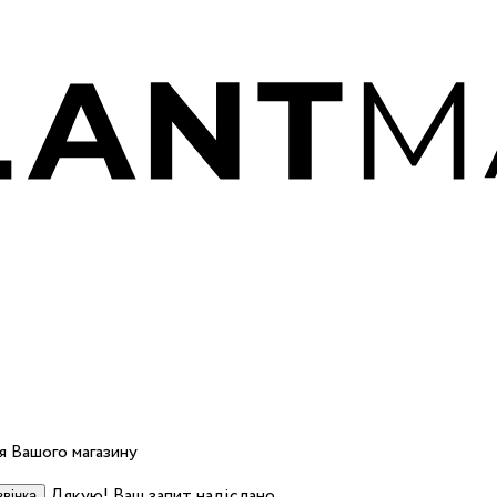
 Вашого магазину
Дякую! Ваш запит надіслано.
вінка