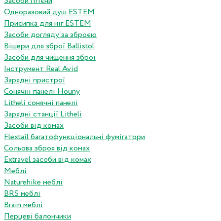
Засоби гігієни
Одноразовий душ ESTEM
Присипка для ніг ESTEM
Засоби догляду за зброєю
Вішери для зброї Ballistol
Засоби для чищення зброї
Інструмент Real Avid
Зарядні пристрої
Сонячні панелі Houny
Litheli сонячні панелі
Зарядні станції Litheli
Засоби від комах
Flextail багатофункціональні фумігатори
Сольова зброя від комах
Extravel засоби від комах
Меблі
Naturehike меблі
BRS меблі
Brain меблі
Перцеві балончики