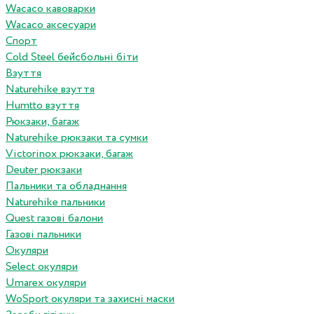
Wacaco кавоварки
Wacaco аксесуари
Спорт
Cold Steel бейсбольні біти
Взуття
Naturehike взуття
Humtto взуття
Рюкзаки, багаж
Naturehike рюкзаки та сумки
Victorinox рюкзаки, багаж
Deuter рюкзаки
Пальники та обладнання
Naturehike пальники
Quest газові балони
Газові пальники
Окуляри
Select окуляри
Umarex окуляри
WoSport окуляри та захисні маски