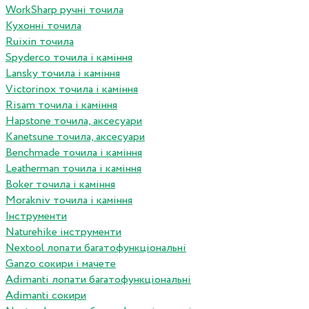
WorkSharp ручні точила
Кухонні точила
Ruixin точила
Spyderco точила і каміння
Lansky точила і каміння
Victorinox точила і каміння
Risam точила і каміння
Hapstone точила, аксесуари
Kanetsune точила, аксесуари
Benchmade точила і каміння
Leatherman точила і каміння
Boker точила і каміння
Morakniv точила і каміння
Інструменти
Naturehike інструменти
Nextool лопати багатофункціональні
Ganzo сокири і мачете
Adimanti лопати багатофункціональні
Adimanti сокири