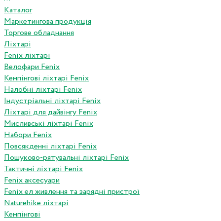
Каталог
Маркетингова продукція
Торгове обладнання
Ліхтарі
Fenix ліхтарі
Велофари Fenix
Кемпінгові ліхтарі Fenix
Налобні ліхтарі Fenix
Індустріальні ліхтарі Fenix
Ліхтарі для дайвінгу Fenix
Мисливські ліхтарі Fenix
Набори Fenix
Повсякденні ліхтарі Fenix
Пошуково-рятувальні ліхтарі Fenix
Тактичні ліхтарі Fenix
Fenix аксесуари
Fenix ел живлення та зарядні пристрої
Naturehike ліхтарі
Кемпінгові