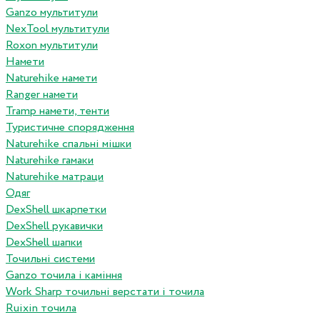
Ganzo мультитули
NexTool мультитули
Roxon мультитули
Намети
Naturehike намети
Ranger намети
Tramp намети, тенти
Туристичне спорядження
Naturehike спальні мішки
Naturehike гамаки
Naturehike матраци
Одяг
DexShell шкарпетки
DexShell рукавички
DexShell шапки
Точильні системи
Ganzo точила і каміння
Work Sharp точильні верстати і точила
Ruixin точила