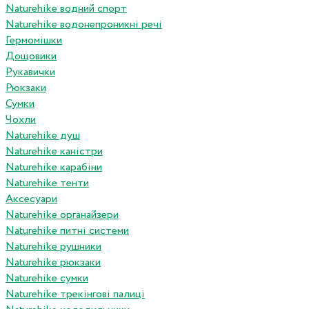
Naturehike водний спорт
Naturehike водонепроникні речі
Гермомішки
Дощовики
Рукавички
Рюкзаки
Сумки
Чохли
Naturehike душ
Naturehike каністри
Naturehike карабіни
Naturehike тенти
Аксесуари
Naturehike органайзери
Naturehike питні системи
Naturehike рушники
Naturehike рюкзаки
Naturehike сумки
Naturehike трекінгові палиці