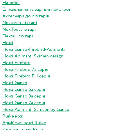
Налобні
Ел живлення та зарядні пристрої
Аксесуари до ліхтарів
Nextorch ліхтарі
NexTool ліхтарі
Flextail ліхтарі
Ножі
Ножі Ganzo-Firebird-Adimanti
Ножі Adimanti Skimen design
Ножі Firebird
Ножі Firebird 7а серія
Ножі Firebird FH серія
Ножі Ganzo
Ножі Ganzo 6а серія
Ножі Ganzo 8а серія
Ножі Ganzo 7а серія
Ножі Adimanti Samson by Ganzo
Ruike ножі
Армійські ножі Ruike
Класичні ножі Ruike