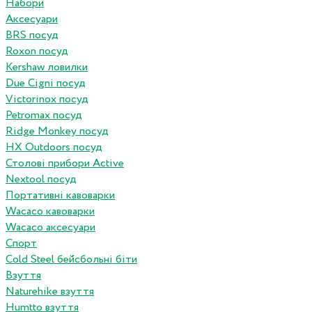
Набори
Аксесуари
BRS посуд
Roxon посуд
Kershaw ловилки
Due Cigni посуд
Victorinox посуд
Petromax посуд
Ridge Monkey посуд
HX Outdoors посуд
Столові прибори Active
Nextool посуд
Портативні кавоварки
Wacaco кавоварки
Wacaco аксесуари
Спорт
Cold Steel бейсбольні біти
Взуття
Naturehike взуття
Humtto взуття