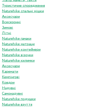
Tramp намети, тенти
Туристичне спорядження
Naturehike спальні мішки
Аксесуари
Всесезонні
Зимові
Літні
Naturehike гамаки
Naturehike матраци
Naturehike контейнери
Naturehike візочки
Naturehike килимки
Аксесуари
Каремати
Кемпінгові
Ковдри
Надувні
Самонадувні
Naturehike подушки
Naturehike взуття