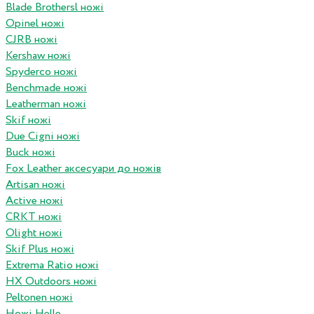
Blade Brothersl ножі
Opinel ножі
CJRB ножі
Kershaw ножі
Spyderco ножі
Benchmade ножі
Leatherman ножі
Skif ножі
Due Cigni ножі
Buck ножі
Fox Leather аксесуари до ножів
Artisan ножі
Active ножі
CRKT ножі
Olight ножі
Skif Plus ножі
Extrema Ratio ножі
HX Outdoors ножі
Peltonen ножі
Ножі Helle