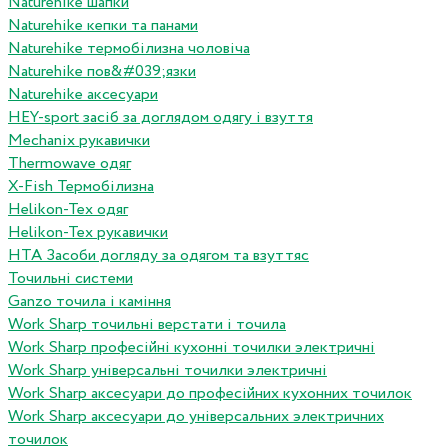
Naturehike шапки
Naturehike кепки та панами
Naturehike термобілизна чоловіча
Naturehike пов&#039;язки
Naturehike аксесуари
HEY-sport засіб за доглядом одягу і взуття
Mechanix рукавички
Thermowave одяг
X-Fish Термобілизна
Helikon-Tex одяг
Helikon-Tex рукавички
HTA Засоби догляду за одягом та взуттяс
Точильні системи
Ganzo точила і каміння
Work Sharp точильні верстати і точила
Work Sharp професiйнi кухоннi точилки электричнi
Work Sharp унiверсальнi точилки электричнi
Work Sharp аксесуари до професiйних кухонних точилок
Work Sharp аксесуари до унiверсальних электричних
точилок