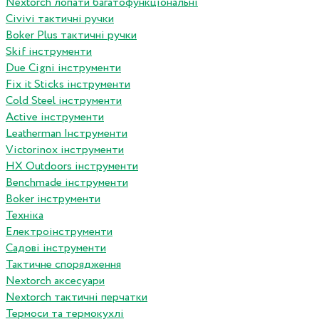
Nextorch лопати багатофункціональні
Сivivi тактичні ручки
Boker Plus тактичні ручки
Skif інструменти
Due Cigni інструменти
Fix it Sticks інструменти
Сold Steel інструменти
Active інструменти
Leatherman Інструменти
Victorinox інструменти
HX Outdoors інструменти
Benchmade інструменти
Boker інструменти
Техніка
Електроінструменти
Садові інструменти
Тактичне спорядження
Nextorch аксесуари
Nextorch тактичні перчатки
Термоси та термокухлі