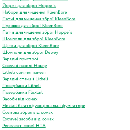
Йоржі для зброї Hoppe`s
Набори для чищення KleenBore
Патчі для чищення зброї KleenBore
Пуховки для зброї KleenBore
Патчі для чищення зброї Hoppe`s
Шомполи для зброї KleenBore
Щітки для зброї KleenBore
Шомполи для зброї Dewey
Зарядні пристрої
Сонячні панелі Houny
Litheli сонячні панелі
Зарядні станції Litheli
Повербанки Litheli
Повербанки Flextail
Засоби від комах
Flextail багатофункціональні фумігатори
Сольова зброя від комах
Extravel засоби від комах
Репелент-спреї HTA