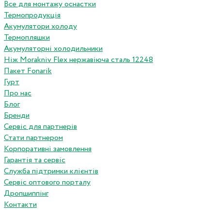
Все для монтажу оснастки
Термопродукція
Акумулятори холоду
Термопляшки
Акумуляторні холодильники
Ніж Morakniv Flex нержавіюча сталь 12248
Пакет Fonarik
Гурт
Про нас
Блог
Бренди
Сервіс для партнерів
Стати партнером
Корпоративні замовлення
Гарантія та сервіс
Служба підтримки клієнтів
Сервіс оптового порталу
Дропшиппінг
Контакти
...