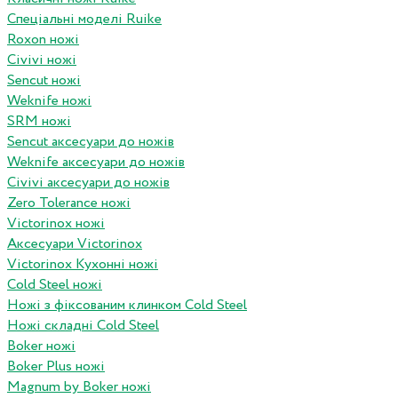
Спеціальні моделі Ruike
Roxon ножi
Civivi ножі
Sencut ножі
Weknife ножі
SRM ножі
Sencut аксесуари до ножів
Weknife аксесуари до ножів
Civivi аксесуари до ножів
Zero Tolerance ножі
Victorinox ножі
Аксесуари Victorinox
Victorinox Кухонні ножі
Cold Steel ножі
Ножі з фіксованим клинком Cold Steel
Ножі складні Cold Steel
Boker ножі
Boker Plus ножі
Magnum by Boker ножі