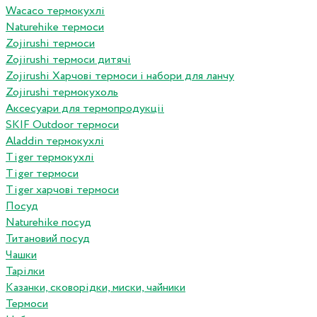
Wacaco термокухлі
Naturehike термоси
Zojirushi термоси
Zojirushi термоси дитячі
Zojirushi Харчові термоси і набори для ланчу
Zojirushi термокухоль
Аксесуари для термопродукціі
SKIF Outdoor термоси
Aladdin термокухлі
Tiger термокухлі
Tiger термоси
Tiger харчові термоси
Посуд
Naturehike посуд
Титановий посуд
Чашки
Тарілки
Казанки, сковорідки, миски, чайники
Термоси