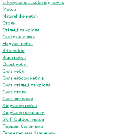
Lifesystems засоби від комах
Меблі
Naturehike меблі
Столи
Стільці та крісла
Складані ліжка
Надувні меблі
BRS меблі
Brain меблі
Quest меблі
Сила меблі
Сила набори меблів
Сила стільці та крісла
Сила столи
Сила шезлонги
KingCamp меблі
KingCamp шезлонги
SKIF Outdoor меблі
Перцеві балончики
Терен перцеві балончики