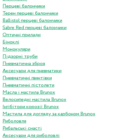
Перцеві балончики
Терен перцеві балончики
Ballistol перцеві балончики
Sabre Red перцеві балончики
Оптичні прилади
Біноклі
Монокуляри
Підзорні труби
Пневматична зброя
Аксесуари для пневматики
Пневматичні гвинтівки
Пневматичні пістолети
Масла і мастила Brunox
Велосипедні мастила Brunox
Інгібітори корозії Brunox
Мастила для догляду за карбоном Brunox
Риболовля
Рибальські снасті
Аксесуари для риболовлі