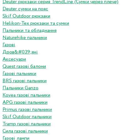
Deuter рюкзаки серия TrendLine (Сумки через плече)
Deuter сумки на пояс
Skif Outdoor рюкзаки
Helikon-Tex рюкзаки та сумки
Пальники та обладнання
Naturehike пальники
Газові
Дров&#039;яні
Аксесуари
Quest газові балони
Газові пальники
BRS газові пальники
Пальники Ganzo
Kovea газові пальники
APG газові пальники
Primus газові пальники
Skif Outdoor пальники
Tramp газові пальники
Сила газові пальники
Газові лампи