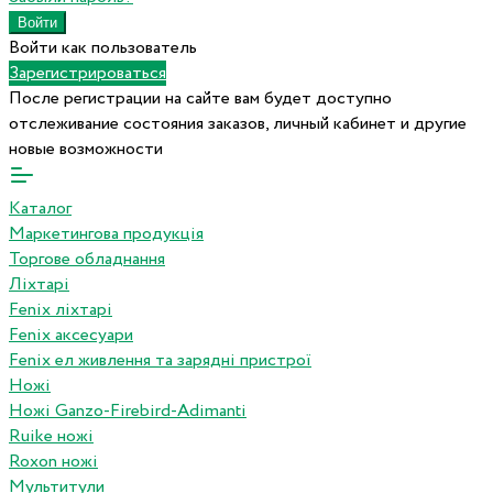
Войти как пользователь
Зарегистрироваться
После регистрации на сайте вам будет доступно
отслеживание состояния заказов, личный кабинет и другие
новые возможности
Каталог
Маркетингова продукція
Торгове обладнання
Ліхтарі
Fenix ліхтарі
Fenix аксесуари
Fenix ел живлення та зарядні пристрої
Ножі
Ножі Ganzo-Firebird-Adimanti
Ruike ножі
Roxon ножi
Мультитули