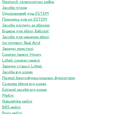
Nextorch телескопічні кийки
Засоби гігієни
Одноразовий душ ESTEM
Присипка для ніг ESTEM
Засоби догляду за зброєю
Вішери для зброї Ballistol
Засоби для чищення зброї
Інструмент Real Avid
Зарядні пристрої
Сонячні панелі Houny
Litheli сонячні панелі
Зарядні станції Litheli
Засоби від комах
Flextail багатофункціональні фумігатори
Сольова зброя від комах
Extravel засоби від комах
Меблі
Naturehike меблі
BRS меблі
Brain меблі