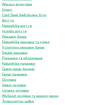
Wacaco аксесуари
Спорт
Cold Steel бейсбольні біти
Взуття
Naturehike взуття
Humtto взуття
Рюкзаки, багаж
Naturehike рюкзаки та сумки
Victorinox рюкзаки, багаж
Deuter рюкзаки
Пальники та обладнання
Naturehike пальники
Quest газові балони
Газові пальники
Окуляри
Select окуляри
Umarex окуляри
WoSport окуляри та захисні маски
Телескопічні кийки