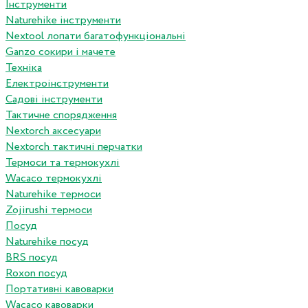
Інструменти
Naturehike інструменти
Nextool лопати багатофункціональні
Ganzo сокири і мачете
Техніка
Електроінструменти
Садові інструменти
Тактичне спорядження
Nextorch аксесуари
Nextorch тактичні перчатки
Термоси та термокухлі
Wacaco термокухлі
Naturehike термоси
Zojirushi термоси
Посуд
Naturehike посуд
BRS посуд
Roxon посуд
Портативні кавоварки
Wacaco кавоварки