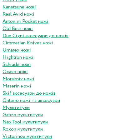
Kanetsune ножі
Real Avid ножі
Antonini Pocket ножі
Old Bear ножі
Due Cigni аксесуари до ножів
Cimmerian Knives ножі
Umarex ножі
Hightron ножі
Schrade ножі
Ocaso ножі
Morakniv ножі
Maserin ножі
Skif аксесуари до ножів
Ontario ножі та аксесуари
Мультитули
Ganzo мультитули
NexTool мультитули
Roxon мультитули
Victorinox мультитули