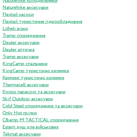
Naturehike холодильники
Naturehike аксесуари
Flextail насоси
Flextail туристичне гідрообладнання
Litheli візки
Tramp спорядження
Deuter аксесуари
Deuter аптечка
Tramp аксесуари
KingCamp спальники
KingCamp туристичні килимки
Кемпинг туристичні килимки
Thermacell аксесуари
Knirps парасолі та аксесуари
Skif Outdoor аксесуари
Cold Steel спорядження та аксесуари
Only Hot грілки
C&amp;M TACTICAL спорядження
Estem душ для військових
Tekmat аксесуари