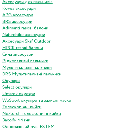
Аксесуари для пальників
Kovea аксесуари
APG аксесуари
BRS аксесуари
Adimanti газові балони
Naturehike аксесуари
Аксесуари Skif Outdoor
HPCR газові балони
Сила аксесуари
Рідкопаливні пальники
Мультипаливні пальники
BRS Мультипаливні пальники
Окуляри
Select окуляри
Umarex окуляри
WoSport окуляри та захисні маски
Телескопічні кийки
Nextorch телескопічні кийки
Засоби гігієни
Одноразовий душ ESTEM