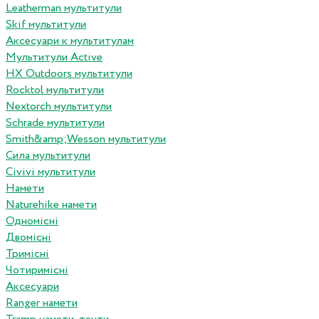
Leatherman мультитули
Skif мультитули
Аксесуари к мультитулам
Мультитули Active
HX Outdoors мультитули
Rocktol мультитули
Nextorch мультитули
Schrade мультитули
Smith&amp;Wesson мультитули
Сила мультитули
Civivi мультитули
Намети
Naturehike намети
Одномісні
Двомісні
Тримісні
Чотиримісні
Аксесуари
Ranger намети