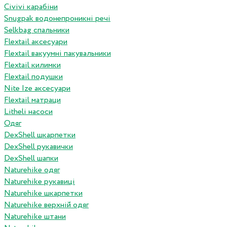
Сivivi карабіни
Snugpak водонепроникні речі
Selkbag спальники
Flextail аксесуари
Flextail вакуумні пакувальники
Flextail килимки
Flextail подушки
Nite Ize аксесуари
Flextail матраци
Litheli насоси
Одяг
DexShell шкарпетки
DexShell рукавички
DexShell шапки
Naturehike одяг
Naturehike рукавиці
Naturehike шкарпетки
Naturehike верхній одяг
Naturehike штани