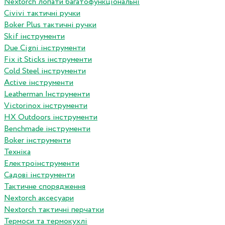
Nextorch лопати багатофункціональні
Сivivi тактичні ручки
Boker Plus тактичні ручки
Skif інструменти
Due Cigni інструменти
Fix it Sticks інструменти
Сold Steel інструменти
Active інструменти
Leatherman Інструменти
Victorinox інструменти
HX Outdoors інструменти
Benchmade інструменти
Boker інструменти
Техніка
Електроінструменти
Садові інструменти
Тактичне спорядження
Nextorch аксесуари
Nextorch тактичні перчатки
Термоси та термокухлі