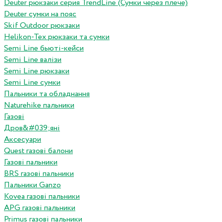
Deuter рюкзаки серия TrendLine (Сумки через плече)
Deuter сумки на пояс
Skif Outdoor рюкзаки
Helikon-Tex рюкзаки та сумки
Semi Line бьюті-кейси
Semi Line валізи
Semi Line рюкзаки
Semi Line сумки
Пальники та обладнання
Naturehike пальники
Газові
Дров&#039;яні
Аксесуари
Quest газові балони
Газові пальники
BRS газові пальники
Пальники Ganzo
Kovea газові пальники
APG газові пальники
Primus газові пальники