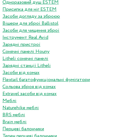
Одноразовий душ ESTEM
Присипка для ніг ESTEM
Засоби догляду за зброєю
Вішери для зброї Ballistol
Засоби для чищення зброї
Інструмент Real Avid
Зарядні пристрої
Сонячні панелі Houny
Litheli сонячні панелі
Зарядні станції Litheli
Засоби від комах
Flextail багатофункціональні фумігатори
Сольова зброя від комах
Extravel засоби від комах
Меблі
Naturehike меблі
BRS меблі
Brain меблі
Перцеві балончики
Терен перцеві балончики