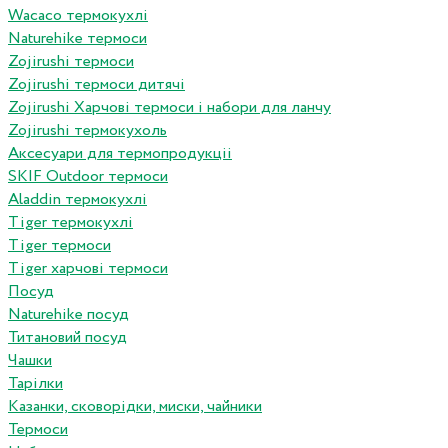
Wacaco термокухлі
Naturehike термоси
Zojirushi термоси
Zojirushi термоси дитячі
Zojirushi Харчові термоси і набори для ланчу
Zojirushi термокухоль
Аксесуари для термопродукціі
SKIF Outdoor термоси
Aladdin термокухлі
Tiger термокухлі
Tiger термоси
Tiger харчові термоси
Посуд
Naturehike посуд
Титановий посуд
Чашки
Тарілки
Казанки, сковорідки, миски, чайники
Термоси