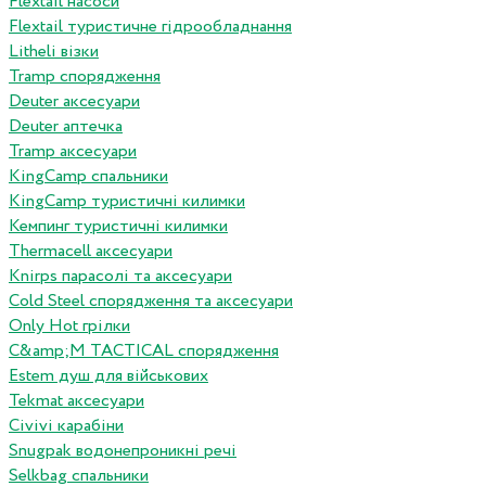
Flextail насоси
Flextail туристичне гідрообладнання
Litheli візки
Tramp спорядження
Deuter аксесуари
Deuter аптечка
Tramp аксесуари
KingCamp спальники
KingCamp туристичні килимки
Кемпинг туристичні килимки
Thermacell аксесуари
Knirps парасолі та аксесуари
Cold Steel спорядження та аксесуари
Only Hot грілки
C&amp;M TACTICAL спорядження
Estem душ для військових
Tekmat аксесуари
Сivivi карабіни
Snugpak водонепроникні речі
Selkbag спальники