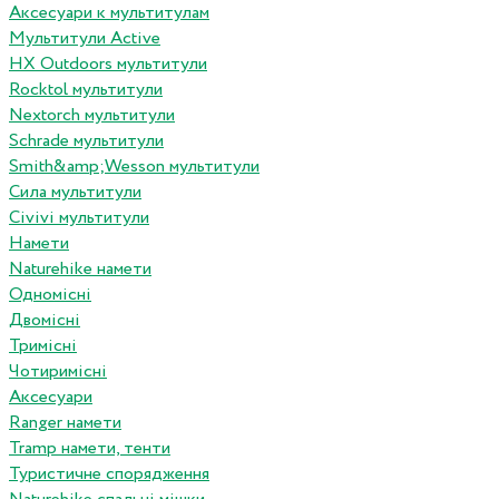
Аксесуари к мультитулам
Мультитули Active
HX Outdoors мультитули
Rocktol мультитули
Nextorch мультитули
Schrade мультитули
Smith&amp;Wesson мультитули
Сила мультитули
Civivi мультитули
Намети
Naturehike намети
Одномісні
Двомісні
Тримісні
Чотиримісні
Аксесуари
Ranger намети
Tramp намети, тенти
Туристичне спорядження