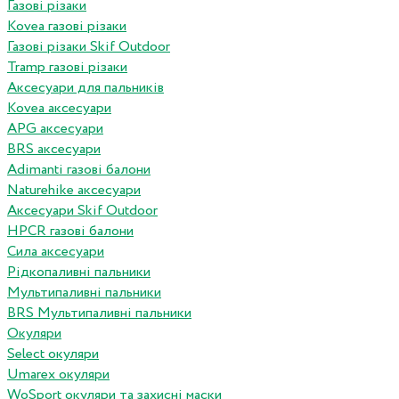
Газові різаки
Kovea газові різаки
Газові різаки Skif Outdoor
Tramp газові різаки
Аксесуари для пальників
Kovea аксесуари
APG аксесуари
BRS аксесуари
Adimanti газові балони
Naturehike аксесуари
Аксесуари Skif Outdoor
HPCR газові балони
Сила аксесуари
Рідкопаливні пальники
Мультипаливні пальники
BRS Мультипаливні пальники
Окуляри
Select окуляри
Umarex окуляри
WoSport окуляри та захисні маски