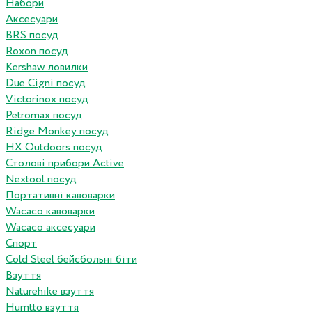
Набори
Аксесуари
BRS посуд
Roxon посуд
Kershaw ловилки
Due Cigni посуд
Victorinox посуд
Petromax посуд
Ridge Monkey посуд
HX Outdoors посуд
Столові прибори Active
Nextool посуд
Портативні кавоварки
Wacaco кавоварки
Wacaco аксесуари
Спорт
Cold Steel бейсбольні біти
Взуття
Naturehike взуття
Humtto взуття