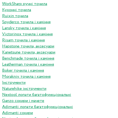
WorkSharp ручні точила
Кухонні точила
Ruixin точила
Spyderco точила і каміння
Lansky точила і каміння
Victorinox точила і каміння
Risam точила і каміння
Hapstone точила, аксесуари
Kanetsune точила, аксесуари
Benchmade точила і каміння
Leatherman точила і каміння
Boker точила і каміння
Morakniv точила і каміння
Інструменти
Naturehike інструменти
Nextool лопати багатофункціональні
Ganzo сокири і мачете
Adimanti лопати багатофункціональні
Adimanti сокири