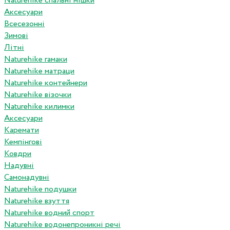
Naturehike спальні мішки
Аксесуари
Всесезонні
Зимові
Літні
Naturehike гамаки
Naturehike матраци
Naturehike контейнери
Naturehike візочки
Naturehike килимки
Аксесуари
Каремати
Кемпінгові
Ковдри
Надувні
Самонадувні
Naturehike подушки
Naturehike взуття
Naturehike водний спорт
Naturehike водонепроникні речі