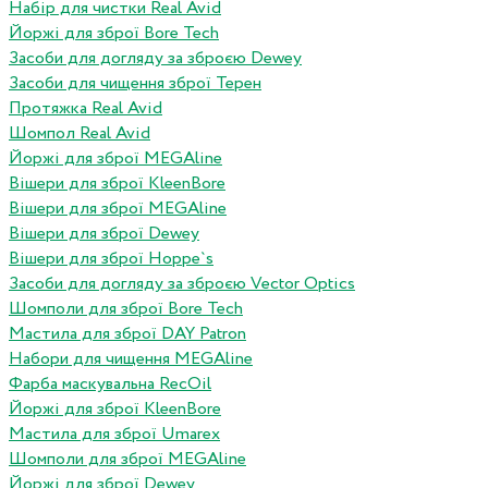
Набір для чистки Real Avid
Йоржі для зброї Bore Tech
Засоби для догляду за зброєю Dewey
Засоби для чищення зброї Терен
Протяжка Real Avid
Шомпол Real Avid
Йоржі для зброї MEGAline
Вішери для зброї KleenBore
Вішери для зброї MEGAline
Вішери для зброї Dewey
Вішери для зброї Hoppe`s
Засоби для догляду за зброєю Vector Optics
Шомполи для зброї Bore Tech
Мастила для зброї DAY Patron
Набори для чищення MEGAline
Фарба маскувальна RecOil
Йоржі для зброї KleenBore
Мастила для зброї Umarex
Шомполи для зброї MEGAline
Йоржі для зброї Dewey