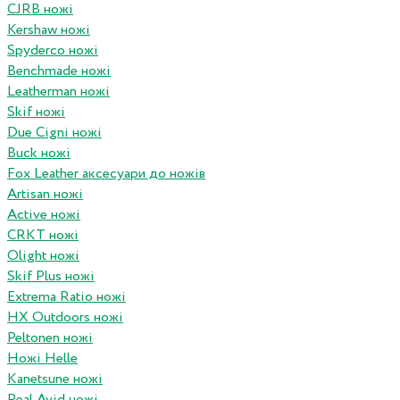
CJRB ножі
Kershaw ножі
Spyderco ножі
Benchmade ножі
Leatherman ножі
Skif ножі
Due Cigni ножі
Buck ножі
Fox Leather аксесуари до ножів
Artisan ножі
Active ножі
CRKT ножі
Olight ножі
Skif Plus ножі
Extrema Ratio ножі
HX Outdoors ножі
Peltonen ножі
Ножі Helle
Kanetsune ножі
Real Avid ножі