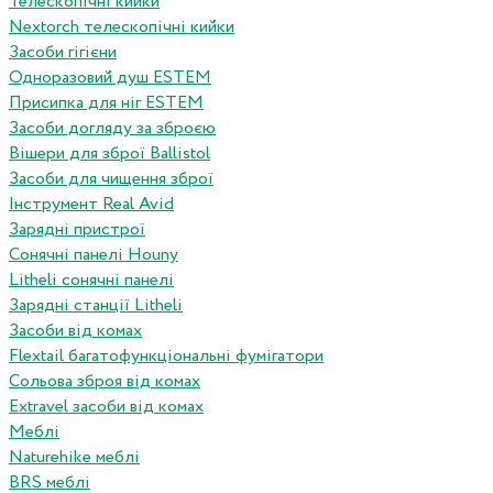
Телескопічні кийки
Nextorch телескопічні кийки
Засоби гігієни
Одноразовий душ ESTEM
Присипка для ніг ESTEM
Засоби догляду за зброєю
Вішери для зброї Ballistol
Засоби для чищення зброї
Інструмент Real Avid
Зарядні пристрої
Сонячні панелі Houny
Litheli сонячні панелі
Зарядні станції Litheli
Засоби від комах
Flextail багатофункціональні фумігатори
Сольова зброя від комах
Extravel засоби від комах
Меблі
Naturehike меблі
BRS меблі