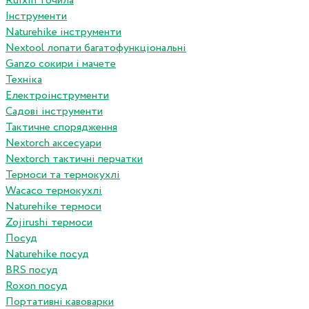
Ruixin точила
Інструменти
Naturehike інструменти
Nextool лопати багатофункціональні
Ganzo сокири і мачете
Техніка
Електроінструменти
Садові інструменти
Тактичне спорядження
Nextorch аксесуари
Nextorch тактичні перчатки
Термоси та термокухлі
Wacaco термокухлі
Naturehike термоси
Zojirushi термоси
Посуд
Naturehike посуд
BRS посуд
Roxon посуд
Портативні кавоварки