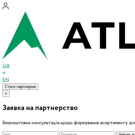
UA
EN
Стати партнером
×
Заявка на партнерство
Безкоштовна консультація щодо формування асортименту для
Чекаю дз