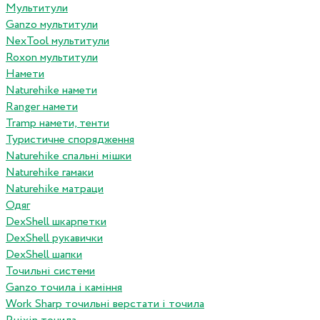
Мультитули
Ganzo мультитули
NexTool мультитули
Roxon мультитули
Намети
Naturehike намети
Ranger намети
Tramp намети, тенти
Туристичне спорядження
Naturehike спальні мішки
Naturehike гамаки
Naturehike матраци
Одяг
DexShell шкарпетки
DexShell рукавички
DexShell шапки
Точильні системи
Ganzo точила і каміння
Work Sharp точильні верстати і точила