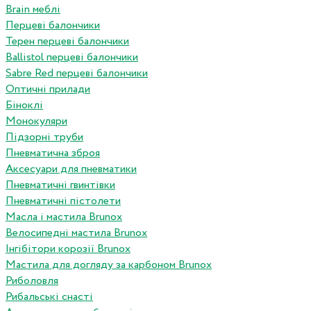
Brain меблі
Перцеві балончики
Терен перцеві балончики
Ballistol перцеві балончики
Sabre Red перцеві балончики
Оптичні прилади
Біноклі
Монокуляри
Підзорні труби
Пневматична зброя
Аксесуари для пневматики
Пневматичні гвинтівки
Пневматичні пістолети
Масла і мастила Brunox
Велосипедні мастила Brunox
Інгібітори корозії Brunox
Мастила для догляду за карбоном Brunox
Риболовля
Рибальські снасті