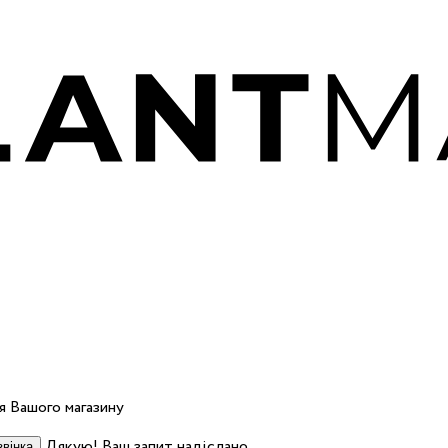
 Вашого магазину
Дякую! Ваш запит надіслано.
вінка