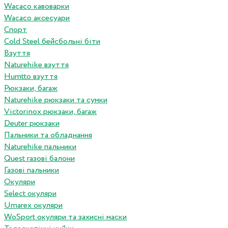
Wacaco кавоварки
Wacaco аксесуари
Спорт
Cold Steel бейсбольні біти
Взуття
Naturehike взуття
Humtto взуття
Рюкзаки, багаж
Naturehike рюкзаки та сумки
Victorinox рюкзаки, багаж
Deuter рюкзаки
Пальники та обладнання
Naturehike пальники
Quest газові балони
Газові пальники
Окуляри
Select окуляри
Umarex окуляри
WoSport окуляри та захисні маски