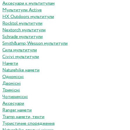
Аксесуари к мультитулам
Мультитули Active
HX Outdoors мультитули
Rocktol мультитули
Nextorch мультитули
Schrade мультитули
Smith&amp;Wesson мультитули
Сила мультитули
Civivi мультитули
Намети
Naturehike намети
Одномісні
Двомісні
Тримісні
Чотиримісні
Аксесуари
Ranger намети
Tramp намети, тенти
Туристичне спорядження