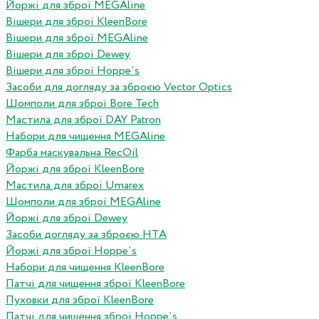
Йоржі для зброї MEGAline
Вішери для зброї KleenBore
Вішери для зброї MEGAline
Вішери для зброї Dewey
Вішери для зброї Hoppe`s
Засоби для догляду за зброєю Vector Optics
Шомполи для зброї Bore Tech
Мастила для зброї DAY Patron
Набори для чищення MEGAline
Фарба маскувальна RecOil
Йоржі для зброї KleenBore
Мастила для зброї Umarex
Шомполи для зброї MEGAline
Йоржі для зброї Dewey
Засоби догляду за зброєю HTA
Йоржі для зброї Hoppe`s
Набори для чищення KleenBore
Патчі для чищення зброї KleenBore
Пуховки для зброї KleenBore
Патчі для чищення зброї Hoppe`s