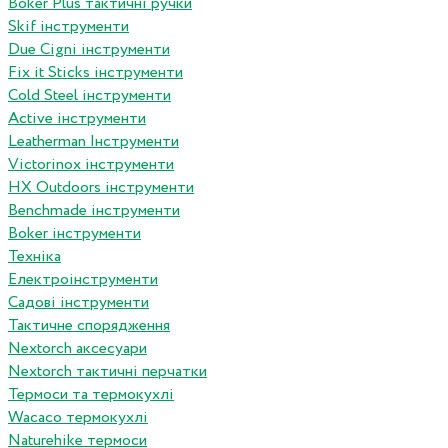
Boker Plus тактичні ручки
Skif інструменти
Due Cigni інструменти
Fix it Sticks інструменти
Сold Steel інструменти
Active інструменти
Leatherman Інструменти
Victorinox інструменти
HX Outdoors інструменти
Benchmade інструменти
Boker інструменти
Техніка
Електроінструменти
Садові інструменти
Тактичне спорядження
Nextorch аксесуари
Nextorch тактичні перчатки
Термоси та термокухлі
Wacaco термокухлі
Naturehike термоси