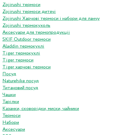
Zojirushi термоси
Zojirushi термоси дитячі
Zojirushi Харчові термоси і набори для ланчу
Zojirushi термокухоль
Аксесуари для термопродукціі
SKIF Outdoor термоси
Aladdin термокухлі
Tiger термокухлі
Tiger термоси
Tiger харчові термоси
Посуд
Naturehike посуд
Титановий посуд
Чашки
Тарілки
Казанки, сковорідки, миски, чайники
Термоси
Набори
Аксесуари