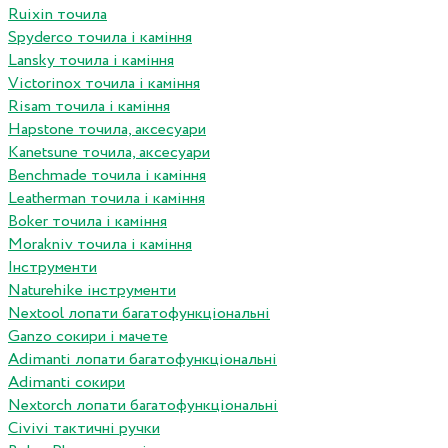
Ruixin точила
Spyderco точила і каміння
Lansky точила і каміння
Victorinox точила і каміння
Risam точила і каміння
Hapstone точила, аксесуари
Kanetsune точила, аксесуари
Benchmade точила і каміння
Leatherman точила і каміння
Boker точила і каміння
Morakniv точила і каміння
Інструменти
Naturehike інструменти
Nextool лопати багатофункціональні
Ganzo сокири і мачете
Adimanti лопати багатофункціональні
Adimanti сокири
Nextorch лопати багатофункціональні
Сivivi тактичні ручки