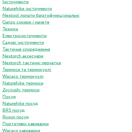
Інструменти
Naturehike інструменти
Nextool лопати багатофункціональні
Ganzo сокири і мачете
Техніка
Електроінструменти
Садові інструменти
Тактичне спорядження
Nextorch аксесуари
Nextorch тактичні перчатки
Термоси та термокухлі
Wacaco термокухлі
Naturehike термоси
Zojirushi термоси
Посуд
Naturehike посуд
BRS посуд
Roxon посуд
Портативні кавоварки
Wacaco кавоварки