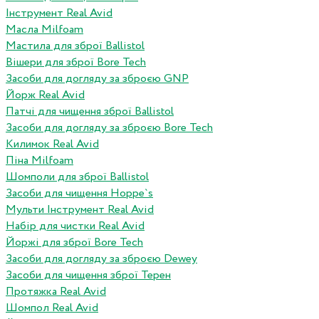
Інструмент Real Avid
Масла Milfoam
Мастила для зброї Ballistol
Вішери для зброї Bore Tech
Засоби для догляду за зброєю GNP
Йорж Real Avid
Патчі для чищення зброї Ballistol
Засоби для догляду за зброєю Bore Tech
Килимок Real Avid
Піна Milfoam
Шомполи для зброї Ballistol
Засоби для чищення Hoppe`s
Мульти Інструмент Real Avid
Набір для чистки Real Avid
Йоржі для зброї Bore Tech
Засоби для догляду за зброєю Dewey
Засоби для чищення зброї Терен
Протяжка Real Avid
Шомпол Real Avid