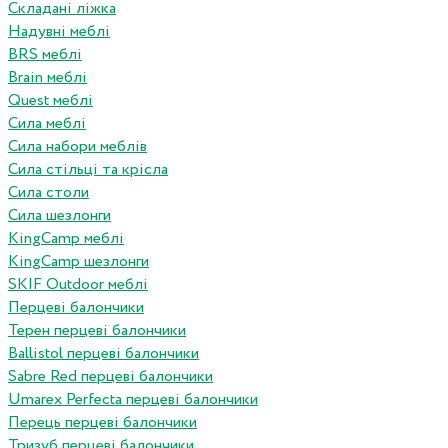
Складані ліжка
Надувні меблі
BRS меблі
Brain меблі
Quest меблі
Сила меблі
Сила набори меблів
Сила стільці та крісла
Сила столи
Сила шезлонги
KingCamp меблі
KingCamp шезлонги
SKIF Outdoor меблі
Перцеві балончики
Терен перцеві балончики
Ballistol перцеві балончики
Sabre Red перцеві балончики
Umarex Perfecta перцеві балончики
Перець перцеві балончики
Тризуб перцеві балончики