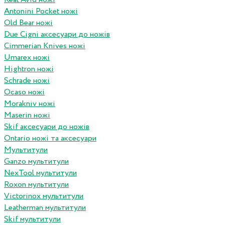
Antonini Pocket ножі
Old Bear ножі
Due Cigni аксесуари до ножів
Cimmerian Knives ножі
Umarex ножі
Hightron ножі
Schrade ножі
Ocaso ножі
Morakniv ножі
Maserin ножі
Skif аксесуари до ножів
Ontario ножі та аксесуари
Мультитули
Ganzo мультитули
NexTool мультитули
Roxon мультитули
Victorinox мультитули
Leatherman мультитули
Skif мультитули