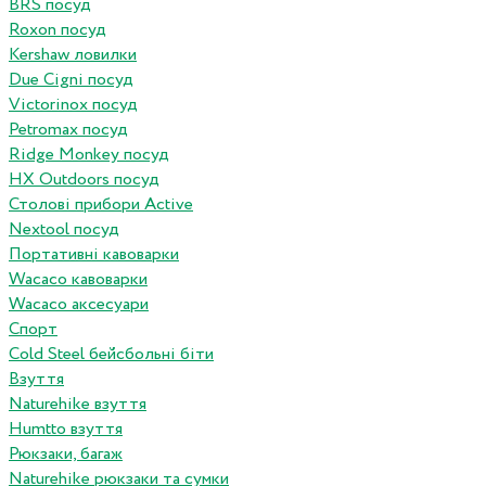
BRS посуд
Roxon посуд
Kershaw ловилки
Due Cigni посуд
Victorinox посуд
Petromax посуд
Ridge Monkey посуд
HX Outdoors посуд
Столові прибори Active
Nextool посуд
Портативні кавоварки
Wacaco кавоварки
Wacaco аксесуари
Спорт
Cold Steel бейсбольні біти
Взуття
Naturehike взуття
Humtto взуття
Рюкзаки, багаж
Naturehike рюкзаки та сумки