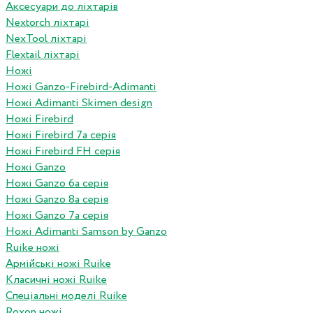
Аксесуари до ліхтарів
Nextorch ліхтарі
NexTool ліхтарі
Flextail ліхтарі
Ножі
Ножі Ganzo-Firebird-Adimanti
Ножі Adimanti Skimen design
Ножі Firebird
Ножі Firebird 7а серія
Ножі Firebird FH серія
Ножі Ganzo
Ножі Ganzo 6а серія
Ножі Ganzo 8а серія
Ножі Ganzo 7а серія
Ножі Adimanti Samson by Ganzo
Ruike ножі
Армійські ножі Ruike
Класичні ножі Ruike
Спеціальні моделі Ruike
Roxon ножi