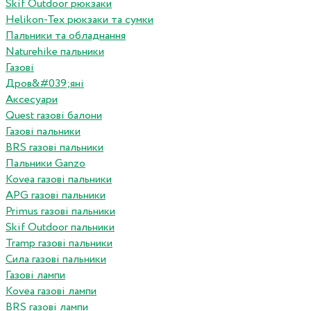
Skif Outdoor рюкзаки
Helikon-Tex рюкзаки та сумки
Пальники та обладнання
Naturehike пальники
Газові
Дров&#039;яні
Аксесуари
Quest газові балони
Газові пальники
BRS газові пальники
Пальники Ganzo
Kovea газові пальники
APG газові пальники
Primus газові пальники
Skif Outdoor пальники
Tramp газові пальники
Сила газові пальники
Газові лампи
Kovea газові лампи
BRS газові лампи