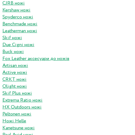
CJRB ножі
Kershaw ножі
Spyderco ножі
Benchmade ножі
Leatherman ножі
Skif ножі
Due Cigni ножі
Buck ножі
Fox Leather аксесуари до ножів
Artisan ножі
Active ножі
CRKT ножі
Olight ножі
Skif Plus ножі
Extrema Ratio ножі
HX Outdoors ножі
Peltonen ножі
Ножі Helle
Kanetsune ножі
Real Avid ножі