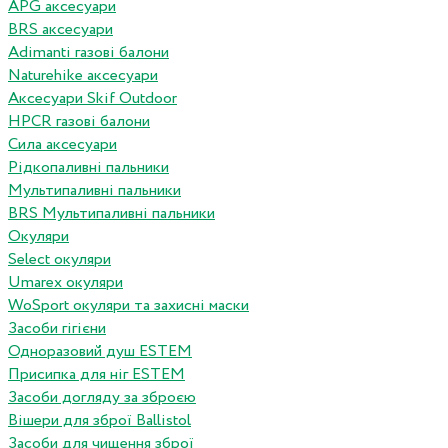
APG аксесуари
BRS аксесуари
Adimanti газові балони
Naturehike аксесуари
Аксесуари Skif Outdoor
HPCR газові балони
Сила аксесуари
Рідкопаливні пальники
Мультипаливні пальники
BRS Мультипаливні пальники
Окуляри
Select окуляри
Umarex окуляри
WoSport окуляри та захисні маски
Засоби гігієни
Одноразовий душ ESTEM
Присипка для ніг ESTEM
Засоби догляду за зброєю
Вішери для зброї Ballistol
Засоби для чищення зброї