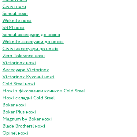
Civivi ножі
Sencut ножі
Weknife ножі
SRM ножі
Sencut аксесуари до ножів
Weknife аксесуари до ножів
Civivi аксесуари до ножів
Zero Tolerance ножі
Victorinox ножі
Аксесуари Victorinox
Victorinox Кухонні ножі
Cold Steel ножі
Ножі з фіксованим клинком Cold Steel
Ножі складні Cold Steel
Boker ножі
Boker Plus ножі
Magnum by Boker ножі
Blade Brothersl ножі
Opinel ножі