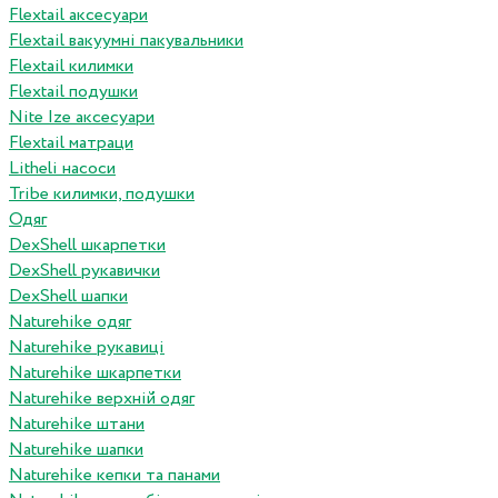
Flextail аксесуари
Flextail вакуумні пакувальники
Flextail килимки
Flextail подушки
Nite Ize аксесуари
Flextail матраци
Litheli насоси
Tribe килимки, подушки
Одяг
DexShell шкарпетки
DexShell рукавички
DexShell шапки
Naturehike одяг
Naturehike рукавиці
Naturehike шкарпетки
Naturehike верхній одяг
Naturehike штани
Naturehike шапки
Naturehike кепки та панами