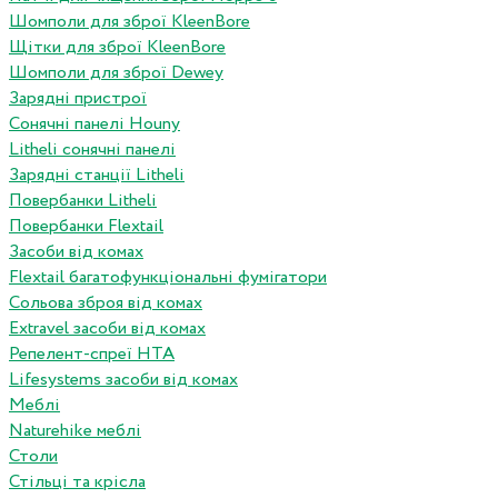
Шомполи для зброї KleenBore
Щітки для зброї KleenBore
Шомполи для зброї Dewey
Зарядні пристрої
Сонячні панелі Houny
Litheli сонячні панелі
Зарядні станції Litheli
Повербанки Litheli
Повербанки Flextail
Засоби від комах
Flextail багатофункціональні фумігатори
Сольова зброя від комах
Extravel засоби від комах
Репелент-спреї HTA
Lifesystems засоби від комах
Меблі
Naturehike меблі
Столи
Стільці та крісла