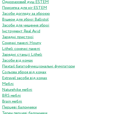
Одноразовий душ ESTEM
Присипка для ніг ESTEM
Засоби догляду за зброєю
Вішери для зброї Ballistol
Засоби для чищення зброї
Інструмент Real Avid
Зарядні пристрої
Сонячні панелі Houny
Litheli сонячні панелі
Зарядні станції Litheli
Засоби від комах
Flextail багатофункціональні фумігатори
Сольова зброя від комах
Extravel засоби від комах
Меблі
Naturehike меблі
BRS меблі
Brain меблі
Перцеві балончики
Терен перцеві балончики