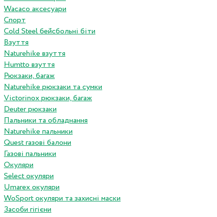
Wacaco аксесуари
Спорт
Cold Steel бейсбольні біти
Взуття
Naturehike взуття
Humtto взуття
Рюкзаки, багаж
Naturehike рюкзаки та сумки
Victorinox рюкзаки, багаж
Deuter рюкзаки
Пальники та обладнання
Naturehike пальники
Quest газові балони
Газові пальники
Окуляри
Select окуляри
Umarex окуляри
WoSport окуляри та захисні маски
Засоби гігієни