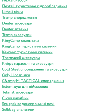
Flextail насоси
Flextail туристичне гідрообладнання
Litheli візки
Tramp спорядження
Deuter аксесуари
Deuter аптечка
Tramp аксесуари
KingCamp спальники
KingCamp туристичні килимки
Кемпинг туристичні килимки
Thermacell аксесуари
Knirps парасолі та аксесуари
Cold Steel спорядження та аксесуари
Only Hot грілки
C&amp;M TACTICAL спорядження
Estem душ для військових
Tekmat аксесуари
Сivivi карабіни
Snugpak водонепроникні речі
Selkbag спальники