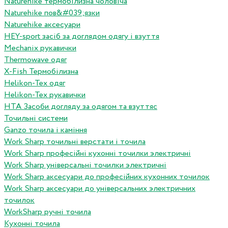
Naturehike термобілизна чоловіча
Naturehike пов&#039;язки
Naturehike аксесуари
HEY-sport засіб за доглядом одягу і взуття
Mechanix рукавички
Thermowave одяг
X-Fish Термобілизна
Helikon-Tex одяг
Helikon-Tex рукавички
HTA Засоби догляду за одягом та взуттяс
Точильні системи
Ganzo точила і каміння
Work Sharp точильні верстати і точила
Work Sharp професiйнi кухоннi точилки электричнi
Work Sharp унiверсальнi точилки электричнi
Work Sharp аксесуари до професiйних кухонних точилок
Work Sharp аксесуари до унiверсальних электричних
точилок
WorkSharp ручні точила
Кухонні точила