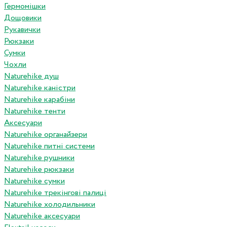
Гермомішки
Дощовики
Рукавички
Рюкзаки
Сумки
Чохли
Naturehike душ
Naturehike каністри
Naturehike карабіни
Naturehike тенти
Аксесуари
Naturehike органайзери
Naturehike питні системи
Naturehike рушники
Naturehike рюкзаки
Naturehike сумки
Naturehike трекінгові палиці
Naturehike холодильники
Naturehike аксесуари