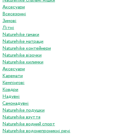
Naturehike спальні мішки
Аксесуари
Всесезонні
Зимові
Літні
Naturehike гамаки
Naturehike матраци
Naturehike контейнери
Naturehike візочки
Naturehike килимки
Аксесуари
Каремати
Кемпінгові
Ковдри
Надувні
Самонадувні
Naturehike подушки
Naturehike взуття
Naturehike водний спорт
Naturehike водонепроникні речі