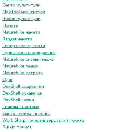
Ganzo мультитули
NexTool мультитули
Roxon мультитули
Намети
Naturehike намети
Ranger намети
Tramp намети, тенти
Туристичне спорядження
Naturehike спальні мішки
Naturehike гамаки
Naturehike матраци
Одяг
DexShell шкарпетки
DexShell рукавички
DexShell шапки
Точильні системи
Ganzo точила і каміння
Work Sharp точильні верстати і точила
Ruixin точила