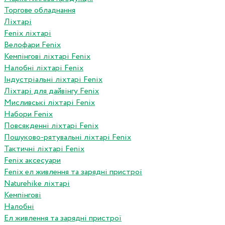
Торгове обладнання
Ліхтарі
Fenix ліхтарі
Велофари Fenix
Кемпінгові ліхтарі Fenix
Налобні ліхтарі Fenix
Індустріальні ліхтарі Fenix
Ліхтарі для дайвінгу Fenix
Мисливські ліхтарі Fenix
Набори Fenix
Повсякденні ліхтарі Fenix
Пошуково-рятувальні ліхтарі Fenix
Тактичні ліхтарі Fenix
Fenix аксесуари
Fenix ел живлення та зарядні пристрої
Naturehike ліхтарі
Кемпінгові
Налобні
Ел живлення та зарядні пристрої