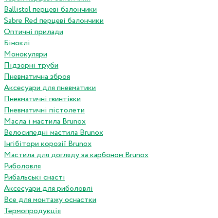
Ballistol перцеві балончики
Sabre Red перцеві балончики
Оптичні прилади
Біноклі
Монокуляри
Підзорні труби
Пневматична зброя
Аксесуари для пневматики
Пневматичні гвинтівки
Пневматичні пістолети
Масла і мастила Brunox
Велосипедні мастила Brunox
Інгібітори корозії Brunox
Мастила для догляду за карбоном Brunox
Риболовля
Рибальські снасті
Аксесуари для риболовлі
Все для монтажу оснастки
Термопродукція