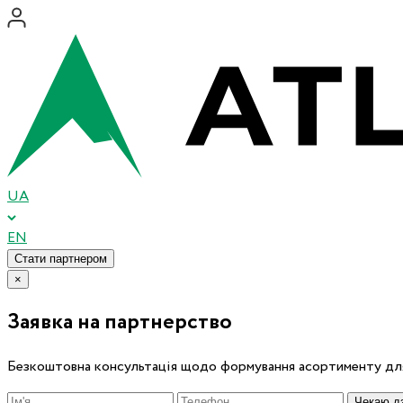
UA
EN
Стати партнером
×
Заявка на партнерство
Безкоштовна консультація щодо формування асортименту для
Чекаю дз