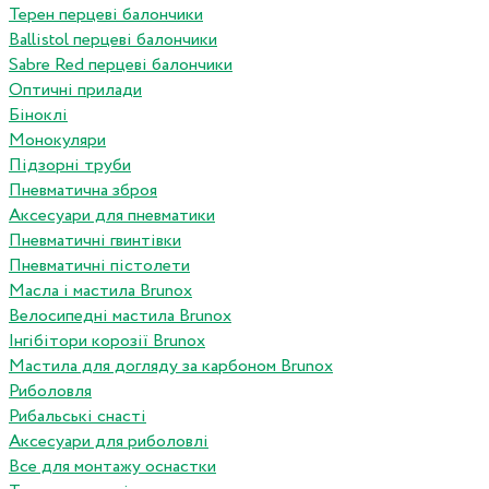
Терен перцеві балончики
Ballistol перцеві балончики
Sabre Red перцеві балончики
Оптичні прилади
Біноклі
Монокуляри
Підзорні труби
Пневматична зброя
Аксесуари для пневматики
Пневматичні гвинтівки
Пневматичні пістолети
Масла і мастила Brunox
Велосипедні мастила Brunox
Інгібітори корозії Brunox
Мастила для догляду за карбоном Brunox
Риболовля
Рибальські снасті
Аксесуари для риболовлі
Все для монтажу оснастки