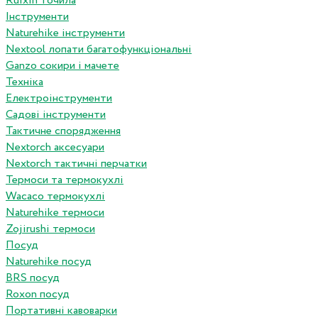
Ruixin точила
Інструменти
Naturehike інструменти
Nextool лопати багатофункціональні
Ganzo сокири і мачете
Техніка
Електроінструменти
Садові інструменти
Тактичне спорядження
Nextorch аксесуари
Nextorch тактичні перчатки
Термоси та термокухлі
Wacaco термокухлі
Naturehike термоси
Zojirushi термоси
Посуд
Naturehike посуд
BRS посуд
Roxon посуд
Портативні кавоварки