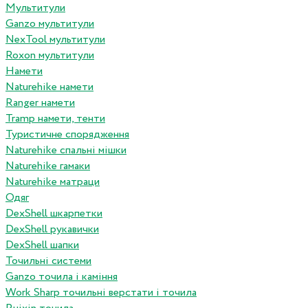
Мультитули
Ganzo мультитули
NexTool мультитули
Roxon мультитули
Намети
Naturehike намети
Ranger намети
Tramp намети, тенти
Туристичне спорядження
Naturehike спальні мішки
Naturehike гамаки
Naturehike матраци
Одяг
DexShell шкарпетки
DexShell рукавички
DexShell шапки
Точильні системи
Ganzo точила і каміння
Work Sharp точильні верстати і точила