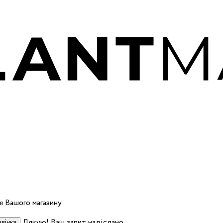
 Вашого магазину
Дякую! Ваш запит надіслано.
вінка