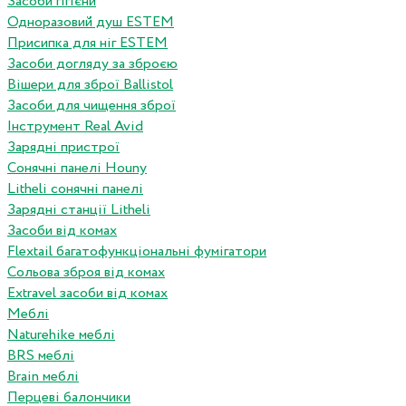
Засоби гігієни
Одноразовий душ ESTEM
Присипка для ніг ESTEM
Засоби догляду за зброєю
Вішери для зброї Ballistol
Засоби для чищення зброї
Інструмент Real Avid
Зарядні пристрої
Сонячні панелі Houny
Litheli сонячні панелі
Зарядні станції Litheli
Засоби від комах
Flextail багатофункціональні фумігатори
Сольова зброя від комах
Extravel засоби від комах
Меблі
Naturehike меблі
BRS меблі
Brain меблі
Перцеві балончики