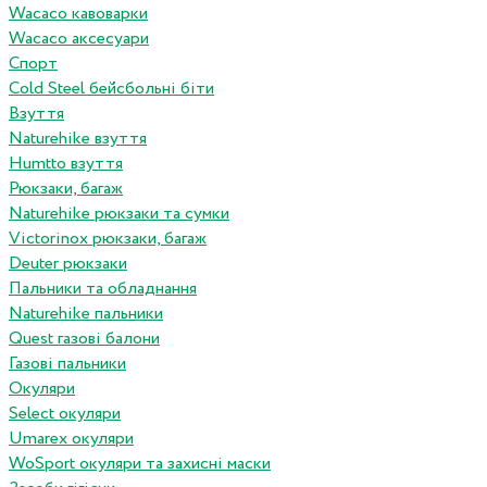
Wacaco кавоварки
Wacaco аксесуари
Спорт
Cold Steel бейсбольні біти
Взуття
Naturehike взуття
Humtto взуття
Рюкзаки, багаж
Naturehike рюкзаки та сумки
Victorinox рюкзаки, багаж
Deuter рюкзаки
Пальники та обладнання
Naturehike пальники
Quest газові балони
Газові пальники
Окуляри
Select окуляри
Umarex окуляри
WoSport окуляри та захисні маски