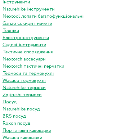
Інструменти
Naturehike інструменти
Nextool лопати багатофункціональні
Ganzo сокири і мачете
Техніка
Електроінструменти
Садові інструменти
Тактичне спорядження
Nextorch аксесуари
Nextorch тактичні перчатки
Термоси та термокухлі
Wacaco термокухлі
Naturehike термоси
Zojirushi термоси
Посуд
Naturehike посуд
BRS посуд
Roxon посуд
Портативні кавоварки
Wacaco кавоварки