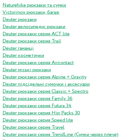
Naturehike рюкзаки та сумки
Victorinox рюкзаки, багаж
Deuter рюкзаки
Deuter велосипедні рюкзаки
Deuter рюкзаки серия ACT lite
Deuter рюкзаки серия Trail
Deuter гаманці
Deuter косметички
Deuter рюкзаки серия Aircontact
Deuter міські рюкзаки
Deuter рюкзаки серия Alpine + Gravity
Deuter підсідельні сумочки і аксесуари
Deuter рюкзаки серия Classic + Spectro
Deuter рюкзаки серия Family 36
Deuter рюкзаки серия Futura 34
Deuter рюкзаки серия Hip Packs 30
Deuter рюкзаки серия Speed lite
Deuter рюкзаки серия Travel
Deuter рюкзаки серия TrendLine (Сумки через плече)