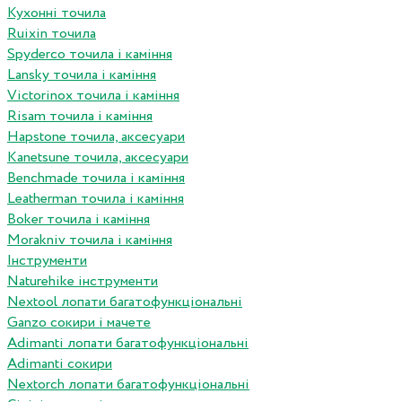
Кухонні точила
Ruixin точила
Spyderco точила і каміння
Lansky точила і каміння
Victorinox точила і каміння
Risam точила і каміння
Hapstone точила, аксесуари
Kanetsune точила, аксесуари
Benchmade точила і каміння
Leatherman точила і каміння
Boker точила і каміння
Morakniv точила і каміння
Інструменти
Naturehike інструменти
Nextool лопати багатофункціональні
Ganzo сокири і мачете
Adimanti лопати багатофункціональні
Adimanti сокири
Nextorch лопати багатофункціональні