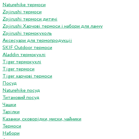
Naturehike термоси
Zojirushi термоси
Zojirushi термоси дитячі
Zojirushi Харчові термоси і набори для ланчу
Zojirushi термокухоль
Аксесуари для термопродукціі
SKIF Outdoor термоси
Aladdin термокухлі
Tiger термокухлі
Tiger термоси
Tiger харчові термоси
Посуд
Naturehike посуд
Титановий посуд
Чашки
Тарілки
Казанки, сковорідки, миски, чайники
Термоси
Набори