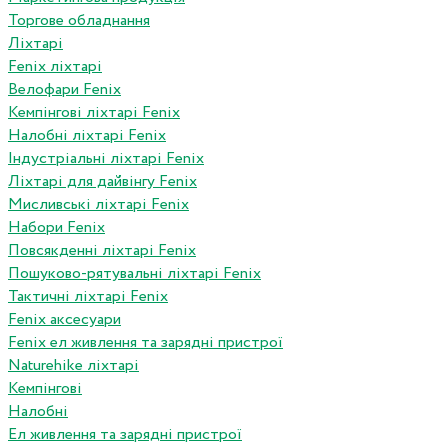
Торгове обладнання
Ліхтарі
Fenix ліхтарі
Велофари Fenix
Кемпінгові ліхтарі Fenix
Налобні ліхтарі Fenix
Індустріальні ліхтарі Fenix
Ліхтарі для дайвінгу Fenix
Мисливські ліхтарі Fenix
Набори Fenix
Повсякденні ліхтарі Fenix
Пошуково-рятувальні ліхтарі Fenix
Тактичні ліхтарі Fenix
Fenix аксесуари
Fenix ел живлення та зарядні пристрої
Naturehike ліхтарі
Кемпінгові
Налобні
Ел живлення та зарядні пристрої