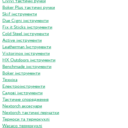
Сivivi тактичні ручки
Boker Plus тактичні ручки
Skif інструменти
Due Cigni інструменти
Fix it Sticks інструменти
Сold Steel інструменти
Active інструменти
Leatherman Інструменти
Victorinox інструменти
HX Outdoors інструменти
Benchmade інструменти
Boker інструменти
Техніка
Електроінструменти
Садові інструменти
Тактичне спорядження
Nextorch аксесуари
Nextorch тактичні перчатки
Термоси та термокухлі
Wacaco термокухлі