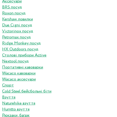
Аксесуари
BRS посуд
Roxon посуд
Kershaw ловилки
Due Cigni посуд
Victorinox посуд
Petromax посуд
Ridge Monkey посуд
HX Outdoors посуд
Столові прибори Active
Nextool посуд
Портативні кавоварки
Wacaco кавоварки
Wacaco аксесуари
Спорт
Cold Steel бейсбольні біти
Взуття
Naturehike взуття
Humtto взуття
Рюкзаки, багаж