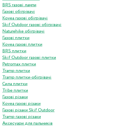
BRS газові лампи
Газові обігрівачі
Kovea газові обігрівачі
Skif Outdoor газові обігрівачі
Naturehike обігрівачі
Газові плитки
Kovea газові плитки
BRS плитки
Skif Outdoor газові плитки
Petromax плитки
Tramp плитки
Tramp плитки-обігрівачі
Сила плитки
Tribe плитки
Газові різаки
Kovea газові різаки
Газові різаки Skif Outdoor
Tramp газові різаки
Аксесуари для пальників