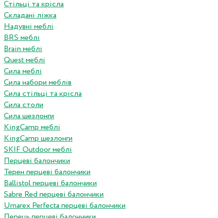
Стільці та крісла
Складані ліжка
Надувні меблі
BRS меблі
Brain меблі
Quest меблі
Сила меблі
Сила набори меблів
Сила стільці та крісла
Сила столи
Сила шезлонги
KingCamp меблі
KingCamp шезлонги
SKIF Outdoor меблі
Перцеві балончики
Терен перцеві балончики
Ballistol перцеві балончики
Sabre Red перцеві балончики
Umarex Perfecta перцеві балончики
Перець перцеві балончики