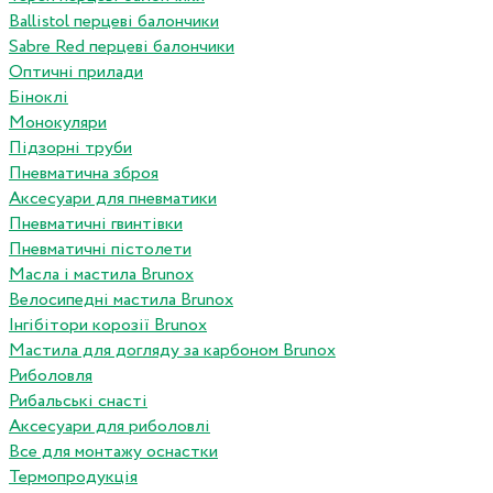
Ballistol перцеві балончики
Sabre Red перцеві балончики
Оптичні прилади
Біноклі
Монокуляри
Підзорні труби
Пневматична зброя
Аксесуари для пневматики
Пневматичні гвинтівки
Пневматичні пістолети
Масла і мастила Brunox
Велосипедні мастила Brunox
Інгібітори корозії Brunox
Мастила для догляду за карбоном Brunox
Риболовля
Рибальські снасті
Аксесуари для риболовлі
Все для монтажу оснастки
Термопродукція