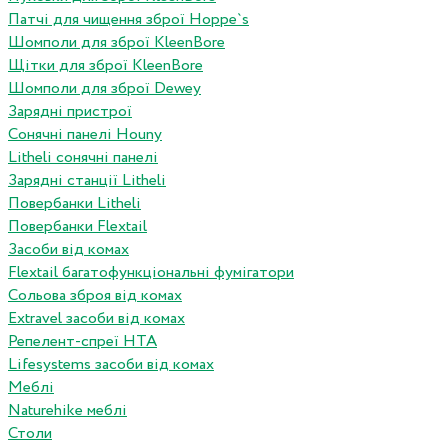
Патчі для чищення зброї Hoppe`s
Шомполи для зброї KleenBore
Щітки для зброї KleenBore
Шомполи для зброї Dewey
Зарядні пристрої
Сонячні панелі Houny
Litheli сонячні панелі
Зарядні станції Litheli
Повербанки Litheli
Повербанки Flextail
Засоби від комах
Flextail багатофункціональні фумігатори
Сольова зброя від комах
Extravel засоби від комах
Репелент-спреї HTA
Lifesystems засоби від комах
Меблі
Naturehike меблі
Столи