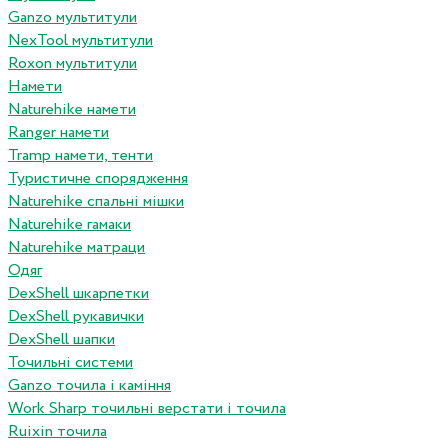
Ganzo мультитули
NexTool мультитули
Roxon мультитули
Намети
Naturehike намети
Ranger намети
Tramp намети, тенти
Туристичне спорядження
Naturehike спальні мішки
Naturehike гамаки
Naturehike матраци
Одяг
DexShell шкарпетки
DexShell рукавички
DexShell шапки
Точильні системи
Ganzo точила і каміння
Work Sharp точильні верстати і точила
Ruixin точила