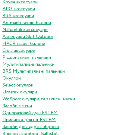
Kovea аксесуари
APG аксесуари
BRS аксесуари
Adimanti газові балони
Naturehike аксесуари
Аксесуари Skif Outdoor
HPCR газові балони
Сила аксесуари
Рідкопаливні пальники
Мультипаливні пальники
BRS Мультипаливні пальники
Окуляри
Select окуляри
Umarex окуляри
WoSport окуляри та захисні маски
Засоби гігієни
Одноразовий душ ESTEM
Присипка для ніг ESTEM
Засоби догляду за зброєю
Вішери для зброї Ballistol