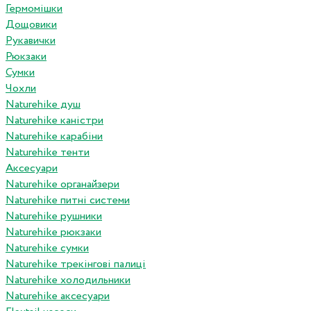
Гермомішки
Дощовики
Рукавички
Рюкзаки
Сумки
Чохли
Naturehike душ
Naturehike каністри
Naturehike карабіни
Naturehike тенти
Аксесуари
Naturehike органайзери
Naturehike питні системи
Naturehike рушники
Naturehike рюкзаки
Naturehike сумки
Naturehike трекінгові палиці
Naturehike холодильники
Naturehike аксесуари