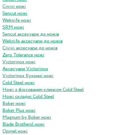
Civivi ножі
Sencut ножі
Weknife ножі
SRM ножі
Sencut аксесуари до ножів
Weknife аксесуари до ножів
Civivi аксесуари до ножів
Zero Tolerance ножі
Victorinox ножі
Аксесуари Victorinox
Victorinox Кухонні ножі
Cold Steel ножі
Ножі з фіксованим клинком Cold Steel
Ножі складні Cold Steel
Boker ножі
Boker Plus ножі
Magnum by Boker ножі
Blade Brothersl ножі
Opinel ножі