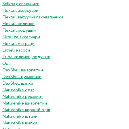
Selkbag спальники
Flextail аксесуари
Flextail вакуумні пакувальники
Flextail килимки
Flextail подушки
Nite Ize аксесуари
Flextail матраци
Litheli насоси
Tribe килимки, подушки
Одяг
DexShell шкарпетки
DexShell рукавички
DexShell шапки
Naturehike одяг
Naturehike рукавиці
Naturehike шкарпетки
Naturehike верхній одяг
Naturehike штани
Naturehike шапки