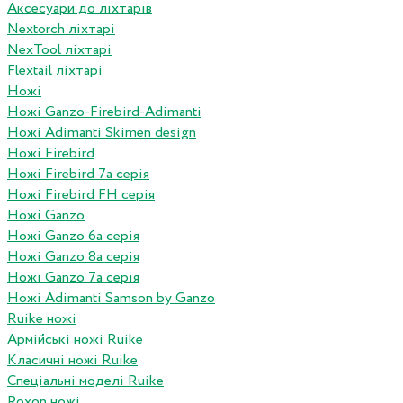
Аксесуари до ліхтарів
Nextorch ліхтарі
NexTool ліхтарі
Flextail ліхтарі
Ножі
Ножі Ganzo-Firebird-Adimanti
Ножі Adimanti Skimen design
Ножі Firebird
Ножі Firebird 7а серія
Ножі Firebird FH серія
Ножі Ganzo
Ножі Ganzo 6а серія
Ножі Ganzo 8а серія
Ножі Ganzo 7а серія
Ножі Adimanti Samson by Ganzo
Ruike ножі
Армійські ножі Ruike
Класичні ножі Ruike
Спеціальні моделі Ruike
Roxon ножi