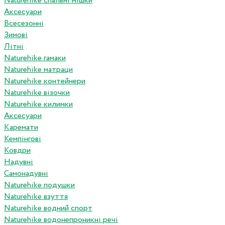
Naturehike спальні мішки
Аксесуари
Всесезонні
Зимові
Літні
Naturehike гамаки
Naturehike матраци
Naturehike контейнери
Naturehike візочки
Naturehike килимки
Аксесуари
Каремати
Кемпінгові
Ковдри
Надувні
Самонадувні
Naturehike подушки
Naturehike взуття
Naturehike водний спорт
Naturehike водонепроникні речі