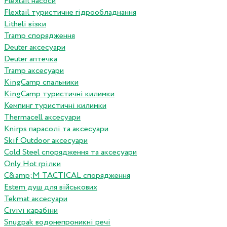
Flextail насоси
Flextail туристичне гідрообладнання
Litheli візки
Tramp спорядження
Deuter аксесуари
Deuter аптечка
Tramp аксесуари
KingCamp спальники
KingCamp туристичні килимки
Кемпинг туристичні килимки
Thermacell аксесуари
Knirps парасолі та аксесуари
Skif Outdoor аксесуари
Cold Steel спорядження та аксесуари
Only Hot грілки
C&amp;M TACTICAL спорядження
Estem душ для військових
Tekmat аксесуари
Сivivi карабіни
Snugpak водонепроникні речі