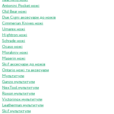
Antonini Pocket ножі
Old Bear ножі
Due Cigni аксесуари до ножів
Cimmerian Knives ножі
Umarex ножі
Hightron ножі
Schrade ножі
Ocaso ножі
Morakniv ножі
Maserin ножі
Skif аксесуари до ножів
Ontario ножі та аксесуари
Мультитули
Ganzo мультитули
NexTool мультитули
Roxon мультитули
Victorinox мультитули
Leatherman мультитули
Skif мультитули