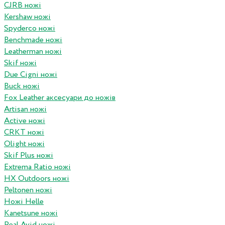
CJRB ножі
Kershaw ножі
Spyderco ножі
Benchmade ножі
Leatherman ножі
Skif ножі
Due Cigni ножі
Buck ножі
Fox Leather аксесуари до ножів
Artisan ножі
Active ножі
CRKT ножі
Olight ножі
Skif Plus ножі
Extrema Ratio ножі
HX Outdoors ножі
Peltonen ножі
Ножі Helle
Kanetsune ножі
Real Avid ножі