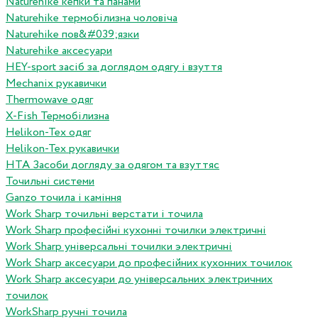
Naturehike кепки та панами
Naturehike термобілизна чоловіча
Naturehike пов&#039;язки
Naturehike аксесуари
HEY-sport засіб за доглядом одягу і взуття
Mechanix рукавички
Thermowave одяг
X-Fish Термобілизна
Helikon-Tex одяг
Helikon-Tex рукавички
HTA Засоби догляду за одягом та взуттяс
Точильні системи
Ganzo точила і каміння
Work Sharp точильні верстати і точила
Work Sharp професiйнi кухоннi точилки электричнi
Work Sharp унiверсальнi точилки электричнi
Work Sharp аксесуари до професiйних кухонних точилок
Work Sharp аксесуари до унiверсальних электричних
точилок
WorkSharp ручні точила