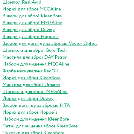
Шомпол Real Avid
Йоржі для зброї MEGAline
Вішери для зброї KleenBore
Вішери для зброї MEGAline
Вішери для зброї Dewey
Вішери для зброї Hoppe`s
Засоби для догляду за зброєю Vector Optics
Шомполи для зброї Bore Tech
Мастила для зброї DAY Patron
Набори для чищення MEGAline
Фарба маскувальна RecOil
Йоржі для зброї KleenBore
Мастила для зброї Umarex
Шомполи для зброї MEGAline
Йоржі для зброї Dewey
Засоби догляду за зброєю HTA
Йоржі для зброї Hoppe`s
Набори для чищення KleenBore
Патчі для чищення зброї KleenBore
Пуховки для зброї KleenBore