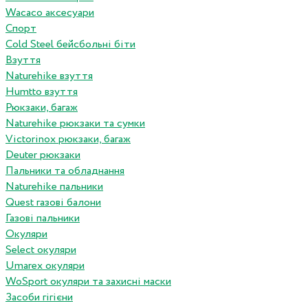
Wacaco аксесуари
Спорт
Cold Steel бейсбольні біти
Взуття
Naturehike взуття
Humtto взуття
Рюкзаки, багаж
Naturehike рюкзаки та сумки
Victorinox рюкзаки, багаж
Deuter рюкзаки
Пальники та обладнання
Naturehike пальники
Quest газові балони
Газові пальники
Окуляри
Select окуляри
Umarex окуляри
WoSport окуляри та захисні маски
Засоби гігієни