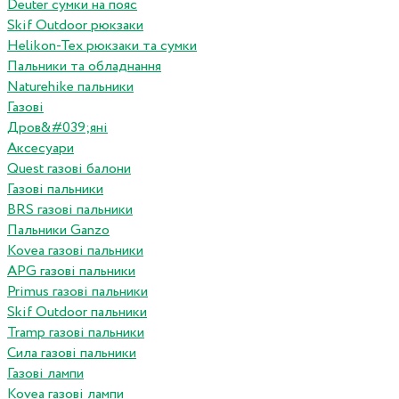
Deuter сумки на пояс
Skif Outdoor рюкзаки
Helikon-Tex рюкзаки та сумки
Пальники та обладнання
Naturehike пальники
Газові
Дров&#039;яні
Аксесуари
Quest газові балони
Газові пальники
BRS газові пальники
Пальники Ganzo
Kovea газові пальники
APG газові пальники
Primus газові пальники
Skif Outdoor пальники
Tramp газові пальники
Сила газові пальники
Газові лампи
Kovea газові лампи