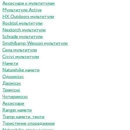
Аксесуари к мультитулам
Мультитули Active
HX Outdoors мультитули
Rocktol мультитули
Nextorch мультитули
Schrade мультитули
Smith&amp;Wesson мультитули
Сила мультитули
Civivi мультитули
Намети
Naturehike намети
Одномісні
Двомісні
Тримісні
Чотиримісні
Аксесуари
Ranger намети
Tramp намети, тенти
Туристичне спорядження