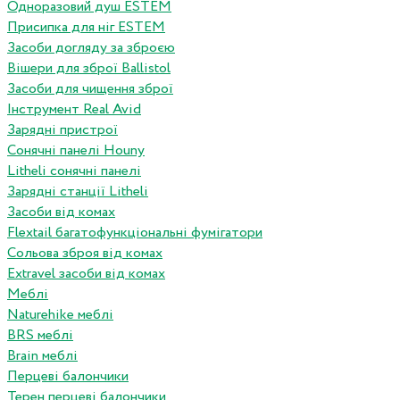
Одноразовий душ ESTEM
Присипка для ніг ESTEM
Засоби догляду за зброєю
Вішери для зброї Ballistol
Засоби для чищення зброї
Інструмент Real Avid
Зарядні пристрої
Сонячні панелі Houny
Litheli сонячні панелі
Зарядні станції Litheli
Засоби від комах
Flextail багатофункціональні фумігатори
Сольова зброя від комах
Extravel засоби від комах
Меблі
Naturehike меблі
BRS меблі
Brain меблі
Перцеві балончики
Терен перцеві балончики