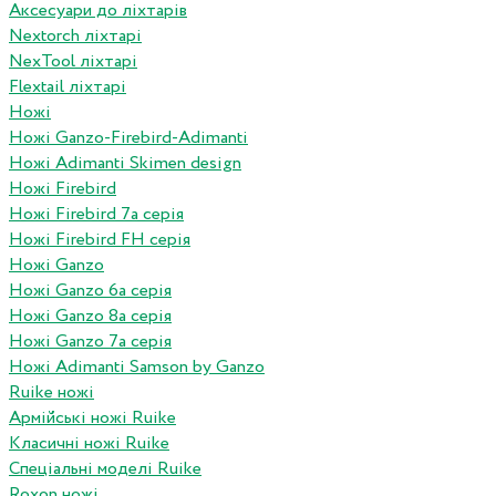
Аксесуари до ліхтарів
Nextorch ліхтарі
NexTool ліхтарі
Flextail ліхтарі
Ножі
Ножі Ganzo-Firebird-Adimanti
Ножі Adimanti Skimen design
Ножі Firebird
Ножі Firebird 7а серія
Ножі Firebird FH серія
Ножі Ganzo
Ножі Ganzo 6а серія
Ножі Ganzo 8а серія
Ножі Ganzo 7а серія
Ножі Adimanti Samson by Ganzo
Ruike ножі
Армійські ножі Ruike
Класичні ножі Ruike
Спеціальні моделі Ruike
Roxon ножi