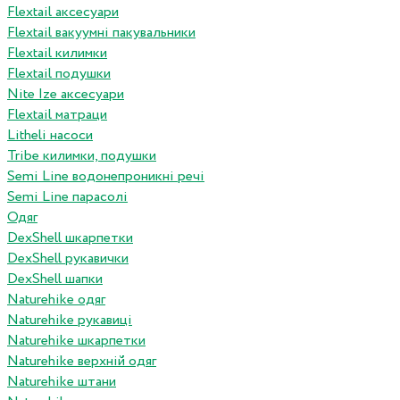
Flextail аксесуари
Flextail вакуумні пакувальники
Flextail килимки
Flextail подушки
Nite Ize аксесуари
Flextail матраци
Litheli насоси
Tribe килимки, подушки
Semi Line водонепроникні речі
Semi Line парасолі
Одяг
DexShell шкарпетки
DexShell рукавички
DexShell шапки
Naturehike одяг
Naturehike рукавиці
Naturehike шкарпетки
Naturehike верхній одяг
Naturehike штани