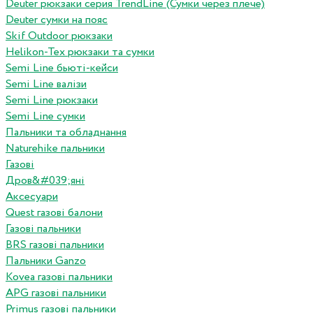
Deuter рюкзаки серия TrendLine (Сумки через плече)
Deuter сумки на пояс
Skif Outdoor рюкзаки
Helikon-Tex рюкзаки та сумки
Semi Line бьюті-кейси
Semi Line валізи
Semi Line рюкзаки
Semi Line сумки
Пальники та обладнання
Naturehike пальники
Газові
Дров&#039;яні
Аксесуари
Quest газові балони
Газові пальники
BRS газові пальники
Пальники Ganzo
Kovea газові пальники
APG газові пальники
Primus газові пальники