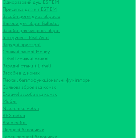
Одноразовий душ ESTEM
Присипка для ніг ESTEM
Засоби догляду за зброєю
Вішери для зброї Ballistol
Засоби для чищення зброї
Інструмент Real Avid
Зарядні пристрої
Сонячні панелі Houny
Litheli сонячні панелі
Зарядні станції Litheli
Засоби від комах
Flextail багатофункціональні фумігатори
Сольова зброя від комах
Extravel засоби від комах
Меблі
Naturehike меблі
BRS меблі
Brain меблі
Перцеві балончики
Терен перцеві балончики