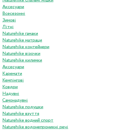
Naturehike спальні мішки
Аксесуари
Всесезонні
Зимові
Літні
Naturehike гамаки
Naturehike матраци
Naturehike контейнери
Naturehike візочки
Naturehike килимки
Аксесуари
Каремати
Кемпінгові
Ковдри
Надувні
Самонадувні
Naturehike подушки
Naturehike взуття
Naturehike водний спорт
Naturehike водонепроникні речі