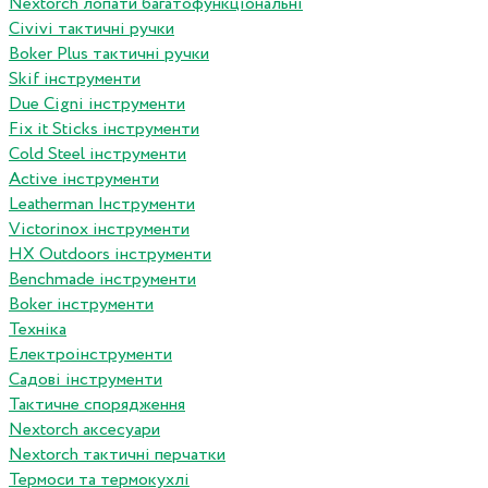
Nextorch лопати багатофункціональні
Сivivi тактичні ручки
Boker Plus тактичні ручки
Skif інструменти
Due Cigni інструменти
Fix it Sticks інструменти
Сold Steel інструменти
Active інструменти
Leatherman Інструменти
Victorinox інструменти
HX Outdoors інструменти
Benchmade інструменти
Boker інструменти
Техніка
Електроінструменти
Садові інструменти
Тактичне спорядження
Nextorch аксесуари
Nextorch тактичні перчатки
Термоси та термокухлі