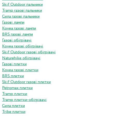
Skif Outdoor пальники
Tramp газові пальники
Сила газові пальники
Газові лампи
Kovea газові лампи
BRS газові лампи
Газові обігрівачі
Kovea газові обігрівачі
Skif Outdoor газові обігрівачі
Naturehike обігрівачі
Газові плитки
Kovea газові плитки
BRS плитки
Skif Outdoor газові плитки
Petromax плитки
Tramp плитки
Tramp плитки-обігрівачі
Сила плитки
Tribe плитки