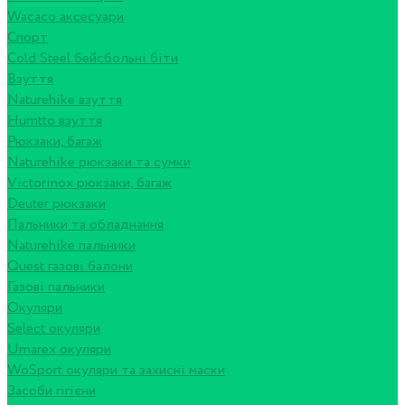
Wacaco аксесуари
Спорт
Cold Steel бейсбольні біти
Взуття
Naturehike взуття
Humtto взуття
Рюкзаки, багаж
Naturehike рюкзаки та сумки
Victorinox рюкзаки, багаж
Deuter рюкзаки
Пальники та обладнання
Naturehike пальники
Quest газові балони
Газові пальники
Окуляри
Select окуляри
Umarex окуляри
WoSport окуляри та захисні маски
Засоби гігієни