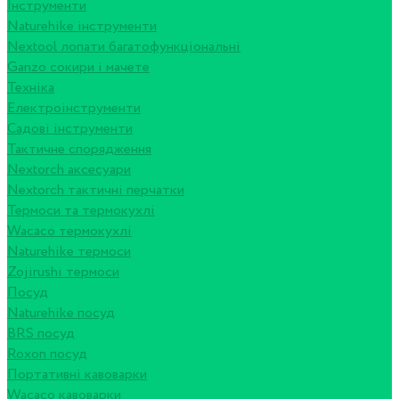
Інструменти
Naturehike інструменти
Nextool лопати багатофункціональні
Ganzo сокири і мачете
Техніка
Електроінструменти
Садові інструменти
Тактичне спорядження
Nextorch аксесуари
Nextorch тактичні перчатки
Термоси та термокухлі
Wacaco термокухлі
Naturehike термоси
Zojirushi термоси
Посуд
Naturehike посуд
BRS посуд
Roxon посуд
Портативні кавоварки
Wacaco кавоварки