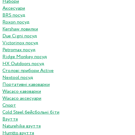
Набори
Аксесуари
BRS посуд
Roxon посуд
Kershaw ловилки
Due Cigni посуд
Victorinox посуд
Petromax посуд
Ridge Monkey посуд
HX Outdoors посуд
Столові прибори Active
Nextool посуд
Портативні кавоварки
Wacaco кавоварки
Wacaco аксесуари
Спорт
Cold Steel бейсбольні біти
Взуття
Naturehike взуття
Humtto взуття