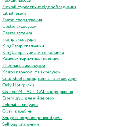
Flextail насоси
Flextail туристичне гідрообладнання
Litheli візки
Tramp спорядження
Deuter аксесуари
Deuter аптечка
Tramp аксесуари
KingCamp спальники
KingCamp туристичні килимки
Кемпинг туристичні килимки
Thermacell аксесуари
Knirps парасолі та аксесуари
Cold Steel спорядження та аксесуари
Only Hot грілки
C&amp;M TACTICAL спорядження
Estem душ для військових
Tekmat аксесуари
Сivivi карабіни
Snugpak водонепроникні речі
Selkbag спальники