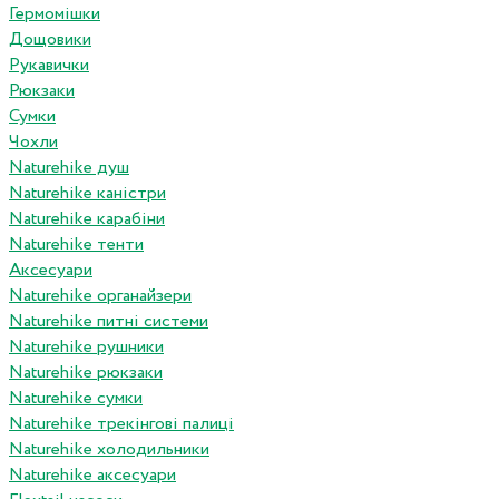
Гермомішки
Дощовики
Рукавички
Рюкзаки
Сумки
Чохли
Naturehike душ
Naturehike каністри
Naturehike карабіни
Naturehike тенти
Аксесуари
Naturehike органайзери
Naturehike питні системи
Naturehike рушники
Naturehike рюкзаки
Naturehike сумки
Naturehike трекінгові палиці
Naturehike холодильники
Naturehike аксесуари