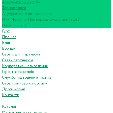
Акумулятори холоду
Термопляшки
Акумуляторні холодильники
Ніж Morakniv Flex нержавіюча сталь 12248
Пакет Fonarik
Гурт
Про нас
Блог
Бренди
Сервіс для партнерів
Стати партнером
Корпоративні замовлення
Гарантія та сервіс
Служба підтримки клієнтів
Сервіс оптового порталу
Дропшиппінг
Контакти
...
Каталог
Маркетингова продукція