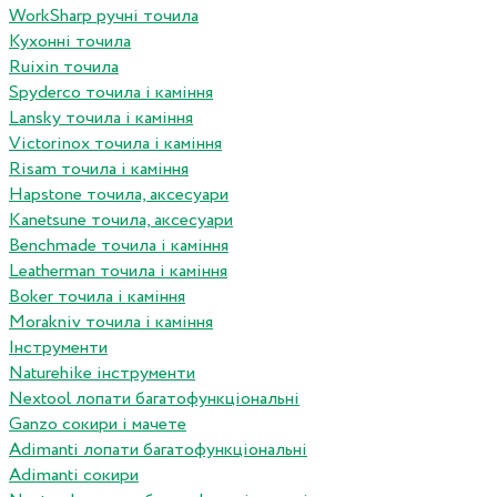
WorkSharp ручні точила
Кухонні точила
Ruixin точила
Spyderco точила і каміння
Lansky точила і каміння
Victorinox точила і каміння
Risam точила і каміння
Hapstone точила, аксесуари
Kanetsune точила, аксесуари
Benchmade точила і каміння
Leatherman точила і каміння
Boker точила і каміння
Morakniv точила і каміння
Інструменти
Naturehike інструменти
Nextool лопати багатофункціональні
Ganzo сокири і мачете
Adimanti лопати багатофункціональні
Adimanti сокири