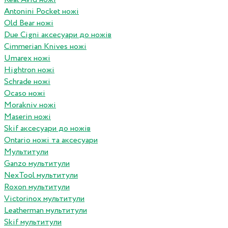
Antonini Pocket ножі
Old Bear ножі
Due Cigni аксесуари до ножів
Cimmerian Knives ножі
Umarex ножі
Hightron ножі
Schrade ножі
Ocaso ножі
Morakniv ножі
Maserin ножі
Skif аксесуари до ножів
Ontario ножі та аксесуари
Мультитули
Ganzo мультитули
NexTool мультитули
Roxon мультитули
Victorinox мультитули
Leatherman мультитули
Skif мультитули