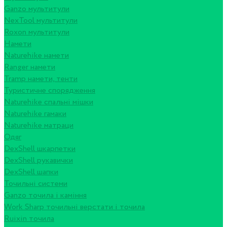
Ganzo мультитули
NexTool мультитули
Roxon мультитули
Намети
Naturehike намети
Ranger намети
Tramp намети, тенти
Туристичне спорядження
Naturehike спальні мішки
Naturehike гамаки
Naturehike матраци
Одяг
DexShell шкарпетки
DexShell рукавички
DexShell шапки
Точильні системи
Ganzo точила і каміння
Work Sharp точильні верстати і точила
Ruixin точила