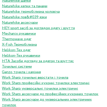
Naturehike шапки
Naturehike кепки та панами
Naturehike термобілизна чоловіча
Naturehike пов&#039;язки
Naturehike аксесуари
HEY-sport засіб за доглядом одягу і взуття
Mechanix рукавички
Thermowave одяг
X-Fish Термобілизна
Helikon-Tex одяг
Helikon-Tex рукавички
HTA Засоби догляду за одягом та взуттяс
Точильні системи
Ganzo точила і каміння
Work Sharp точильні верстати і точила
Work Sharp професiйнi кухоннi точилки электричнi
Work Sharp унiверсальнi точилки электричнi
Work Sharp аксесуари до професiйних кухонних точилок
Work Sharp аксесуари до унiверсальних электричних
точилок