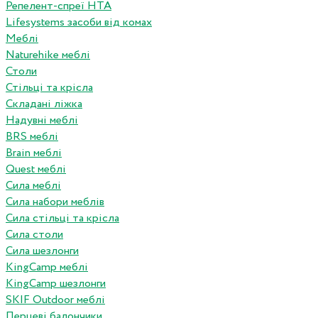
Репелент-спреї HTA
Lifesystems засоби від комах
Меблі
Naturehike меблі
Столи
Стільці та крісла
Складані ліжка
Надувні меблі
BRS меблі
Brain меблі
Quest меблі
Сила меблі
Сила набори меблів
Сила стільці та крісла
Сила столи
Сила шезлонги
KingCamp меблі
KingCamp шезлонги
SKIF Outdoor меблі
Перцеві балончики