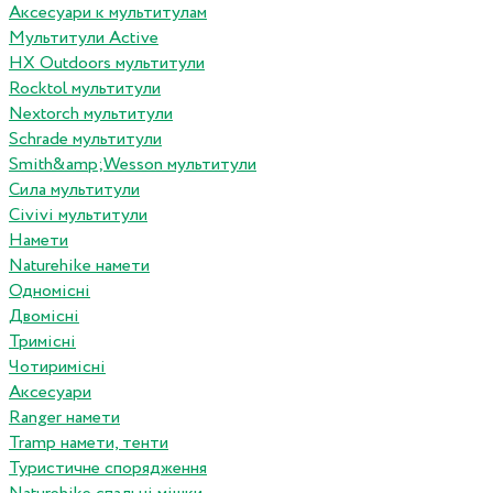
Аксесуари к мультитулам
Мультитули Active
HX Outdoors мультитули
Rocktol мультитули
Nextorch мультитули
Schrade мультитули
Smith&amp;Wesson мультитули
Сила мультитули
Civivi мультитули
Намети
Naturehike намети
Одномісні
Двомісні
Тримісні
Чотиримісні
Аксесуари
Ranger намети
Tramp намети, тенти
Туристичне спорядження