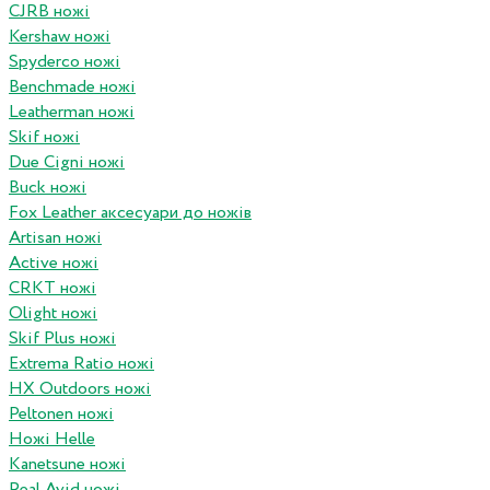
CJRB ножі
Kershaw ножі
Spyderco ножі
Benchmade ножі
Leatherman ножі
Skif ножі
Due Cigni ножі
Buck ножі
Fox Leather аксесуари до ножів
Artisan ножі
Active ножі
CRKT ножі
Olight ножі
Skif Plus ножі
Extrema Ratio ножі
HX Outdoors ножі
Peltonen ножі
Ножі Helle
Kanetsune ножі
Real Avid ножі