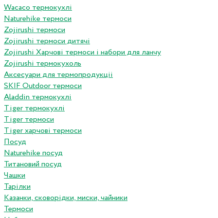
Wacaco термокухлі
Naturehike термоси
Zojirushi термоси
Zojirushi термоси дитячі
Zojirushi Харчові термоси і набори для ланчу
Zojirushi термокухоль
Аксесуари для термопродукціі
SKIF Outdoor термоси
Aladdin термокухлі
Tiger термокухлі
Tiger термоси
Tiger харчові термоси
Посуд
Naturehike посуд
Титановий посуд
Чашки
Тарілки
Казанки, сковорідки, миски, чайники
Термоси