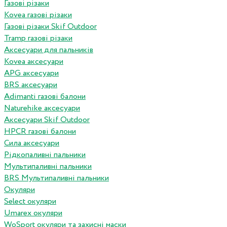
Газові різаки
Kovea газові різаки
Газові різаки Skif Outdoor
Tramp газові різаки
Аксесуари для пальників
Kovea аксесуари
APG аксесуари
BRS аксесуари
Adimanti газові балони
Naturehike аксесуари
Аксесуари Skif Outdoor
HPCR газові балони
Сила аксесуари
Рідкопаливні пальники
Мультипаливні пальники
BRS Мультипаливні пальники
Окуляри
Select окуляри
Umarex окуляри
WoSport окуляри та захисні маски