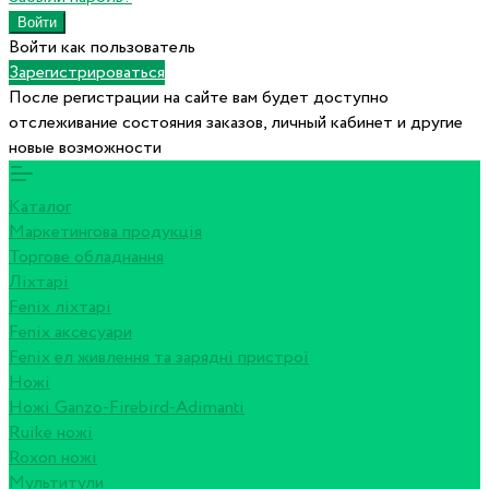
Войти как пользователь
Зарегистрироваться
После регистрации на сайте вам будет доступно
отслеживание состояния заказов, личный кабинет и другие
новые возможности
Каталог
Маркетингова продукція
Торгове обладнання
Ліхтарі
Fenix ліхтарі
Fenix аксесуари
Fenix ел живлення та зарядні пристрої
Ножі
Ножі Ganzo-Firebird-Adimanti
Ruike ножі
Roxon ножi
Мультитули