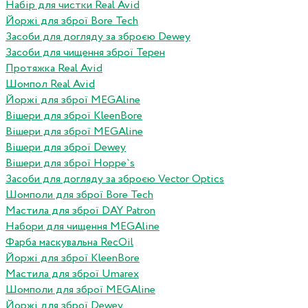
Набір для чистки Real Avid
Йоржі для зброї Bore Tech
Засоби для догляду за зброєю Dewey
Засоби для чищення зброї Терен
Протяжка Real Avid
Шомпол Real Avid
Йоржі для зброї MEGAline
Вішери для зброї KleenBore
Вішери для зброї MEGAline
Вішери для зброї Dewey
Вішери для зброї Hoppe`s
Засоби для догляду за зброєю Vector Optics
Шомполи для зброї Bore Tech
Мастила для зброї DAY Patron
Набори для чищення MEGAline
Фарба маскувальна RecOil
Йоржі для зброї KleenBore
Мастила для зброї Umarex
Шомполи для зброї MEGAline
Йоржі для зброї Dewey