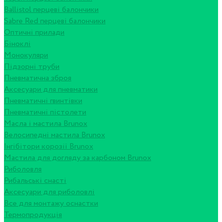
Ballistol перцеві балончики
Sabre Red перцеві балончики
Оптичні прилади
Біноклі
Монокуляри
Підзорні труби
Пневматична зброя
Аксесуари для пневматики
Пневматичні гвинтівки
Пневматичні пістолети
Масла і мастила Brunox
Велосипедні мастила Brunox
Інгібітори корозії Brunox
Мастила для догляду за карбоном Brunox
Риболовля
Рибальські снасті
Аксесуари для риболовлі
Все для монтажу оснастки
Термопродукція