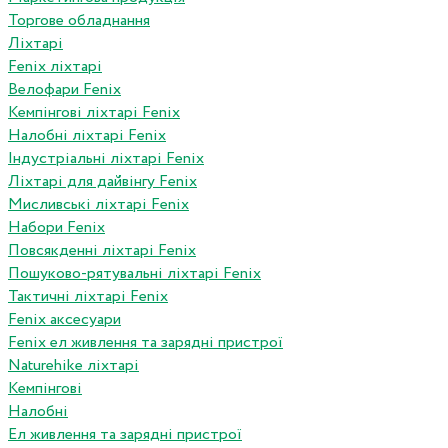
Торгове обладнання
Ліхтарі
Fenix ліхтарі
Велофари Fenix
Кемпінгові ліхтарі Fenix
Налобні ліхтарі Fenix
Індустріальні ліхтарі Fenix
Ліхтарі для дайвінгу Fenix
Мисливські ліхтарі Fenix
Набори Fenix
Повсякденні ліхтарі Fenix
Пошуково-рятувальні ліхтарі Fenix
Тактичні ліхтарі Fenix
Fenix аксесуари
Fenix ел живлення та зарядні пристрої
Naturehike ліхтарі
Кемпінгові
Налобні
Ел живлення та зарядні пристрої