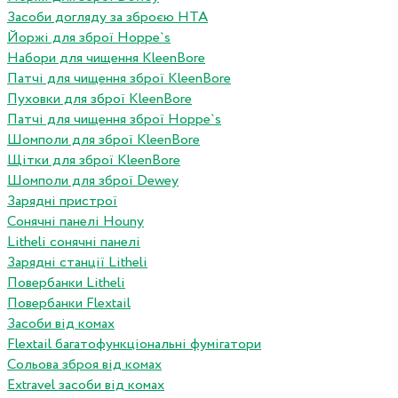
Засоби догляду за зброєю HTA
Йоржі для зброї Hoppe`s
Набори для чищення KleenBore
Патчі для чищення зброї KleenBore
Пуховки для зброї KleenBore
Патчі для чищення зброї Hoppe`s
Шомполи для зброї KleenBore
Щітки для зброї KleenBore
Шомполи для зброї Dewey
Зарядні пристрої
Сонячні панелі Houny
Litheli сонячні панелі
Зарядні станції Litheli
Повербанки Litheli
Повербанки Flextail
Засоби від комах
Flextail багатофункціональні фумігатори
Сольова зброя від комах
Extravel засоби від комах