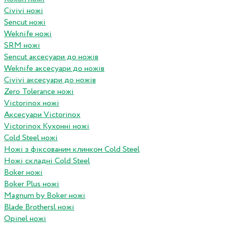
Civivi ножі
Sencut ножі
Weknife ножі
SRM ножі
Sencut аксесуари до ножів
Weknife аксесуари до ножів
Civivi аксесуари до ножів
Zero Tolerance ножі
Victorinox ножі
Аксесуари Victorinox
Victorinox Кухонні ножі
Cold Steel ножі
Ножі з фіксованим клинком Cold Steel
Ножі складні Cold Steel
Boker ножі
Boker Plus ножі
Magnum by Boker ножі
Blade Brothersl ножі
Opinel ножі