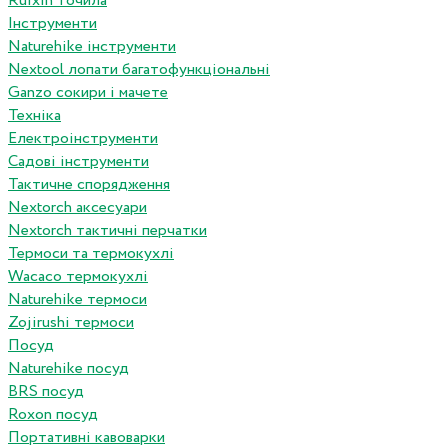
Ruixin точила
Інструменти
Naturehike інструменти
Nextool лопати багатофункціональні
Ganzo сокири і мачете
Техніка
Електроінструменти
Садові інструменти
Тактичне спорядження
Nextorch аксесуари
Nextorch тактичні перчатки
Термоси та термокухлі
Wacaco термокухлі
Naturehike термоси
Zojirushi термоси
Посуд
Naturehike посуд
BRS посуд
Roxon посуд
Портативні кавоварки