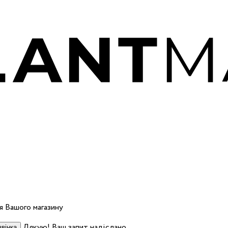
 Вашого магазину
Дякую! Ваш запит надіслано.
вінка