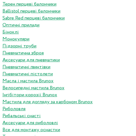
Терен перцеві балончики
Ballistol перцеві балончики
Sabre Red перцеві балончики
Оптичні прилади
Біноклі
Монокуляри
Підзорні труби
Пневматична зброя
Аксесуари для пневматики
Пневматичні гвинтівки
Пневматичні пістолети
Масла і мастила Brunox
Велосипедні мастила Brunox
Інгібітори корозії Brunox
Мастила для догляду за карбоном Brunox
Риболовля
Рибальські снасті
Аксесуари для риболовлі
Все для монтажу оснастки