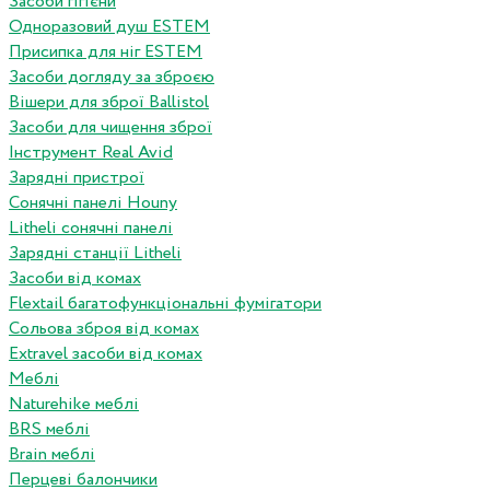
Засоби гігієни
Одноразовий душ ESTEM
Присипка для ніг ESTEM
Засоби догляду за зброєю
Вішери для зброї Ballistol
Засоби для чищення зброї
Інструмент Real Avid
Зарядні пристрої
Сонячні панелі Houny
Litheli сонячні панелі
Зарядні станції Litheli
Засоби від комах
Flextail багатофункціональні фумігатори
Сольова зброя від комах
Extravel засоби від комах
Меблі
Naturehike меблі
BRS меблі
Brain меблі
Перцеві балончики