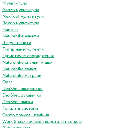
Мультитули
Ganzo мультитули
NexTool мультитули
Roxon мультитули
Намети
Naturehike намети
Ranger намети
Tramp намети, тенти
Туристичне спорядження
Naturehike спальні мішки
Naturehike гамаки
Naturehike матраци
Одяг
DexShell шкарпетки
DexShell рукавички
DexShell шапки
Точильні системи
Ganzo точила і каміння
Work Sharp точильні верстати і точила