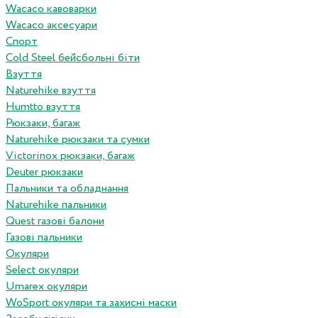
Wacaco кавоварки
Wacaco аксесуари
Спорт
Cold Steel бейсбольні біти
Взуття
Naturehike взуття
Humtto взуття
Рюкзаки, багаж
Naturehike рюкзаки та сумки
Victorinox рюкзаки, багаж
Deuter рюкзаки
Пальники та обладнання
Naturehike пальники
Quest газові балони
Газові пальники
Окуляри
Select окуляри
Umarex окуляри
WoSport окуляри та захисні маски