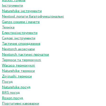
Ruixin точила
Інструменти
Naturehike інструменти
Nextool лопати багатофункціональні
Ganzo сокири і мачете
Техніка
Електроінструменти
Садові інструменти
Тактичне спорядження
Nextorch аксесуари
Nextorch тактичні перчатки
Термоси та термокухлі
Wacaco термокухлі
Naturehike термоси
Zojirushi термоси
Посуд
Naturehike посуд
BRS посуд
Roxon посуд
Портативні кавоварки