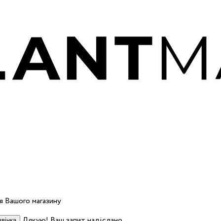
 Вашого магазину
Дякую! Ваш запит надіслано.
вінка