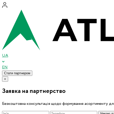
UA
EN
Стати партнером
×
Заявка на партнерство
Безкоштовна консультація щодо формування асортименту для
Чекаю дз