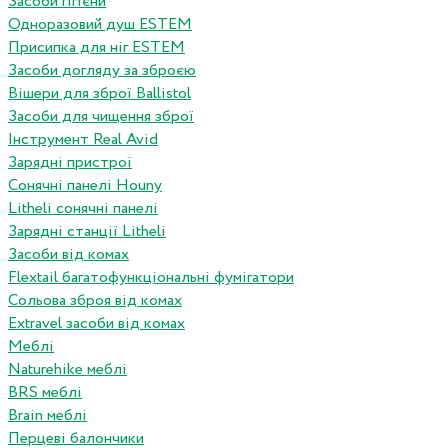
Засоби гігієни
Одноразовий душ ESTEM
Присипка для ніг ESTEM
Засоби догляду за зброєю
Вішери для зброї Ballistol
Засоби для чищення зброї
Інструмент Real Avid
Зарядні пристрої
Сонячні панелі Houny
Litheli сонячні панелі
Зарядні станції Litheli
Засоби від комах
Flextail багатофункціональні фумігатори
Сольова зброя від комах
Extravel засоби від комах
Меблі
Naturehike меблі
BRS меблі
Brain меблі
Перцеві балончики