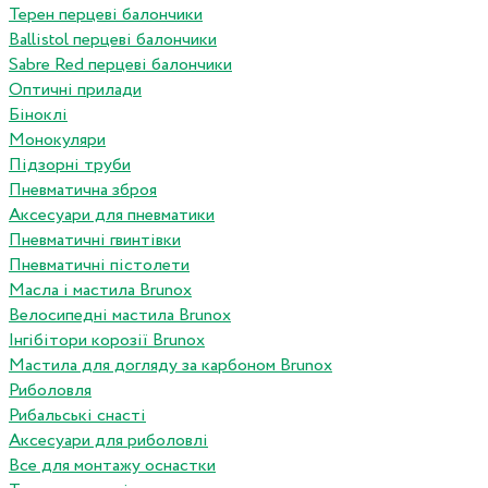
Терен перцеві балончики
Ballistol перцеві балончики
Sabre Red перцеві балончики
Оптичні прилади
Біноклі
Монокуляри
Підзорні труби
Пневматична зброя
Аксесуари для пневматики
Пневматичні гвинтівки
Пневматичні пістолети
Масла і мастила Brunox
Велосипедні мастила Brunox
Інгібітори корозії Brunox
Мастила для догляду за карбоном Brunox
Риболовля
Рибальські снасті
Аксесуари для риболовлі
Все для монтажу оснастки