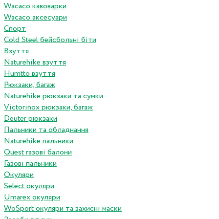
Wacaco кавоварки
Wacaco аксесуари
Спорт
Cold Steel бейсбольні біти
Взуття
Naturehike взуття
Humtto взуття
Рюкзаки, багаж
Naturehike рюкзаки та сумки
Victorinox рюкзаки, багаж
Deuter рюкзаки
Пальники та обладнання
Naturehike пальники
Quest газові балони
Газові пальники
Окуляри
Select окуляри
Umarex окуляри
WoSport окуляри та захисні маски