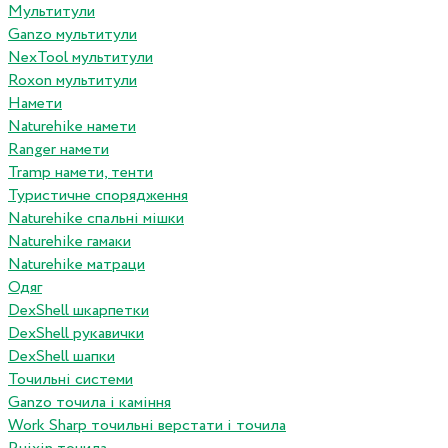
Мультитули
Ganzo мультитули
NexTool мультитули
Roxon мультитули
Намети
Naturehike намети
Ranger намети
Tramp намети, тенти
Туристичне спорядження
Naturehike спальні мішки
Naturehike гамаки
Naturehike матраци
Одяг
DexShell шкарпетки
DexShell рукавички
DexShell шапки
Точильні системи
Ganzo точила і каміння
Work Sharp точильні верстати і точила