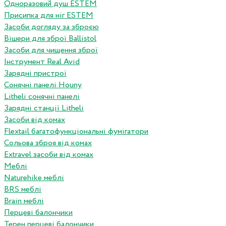
Одноразовий душ ESTEM
Присипка для ніг ESTEM
Засоби догляду за зброєю
Вішери для зброї Ballistol
Засоби для чищення зброї
Інструмент Real Avid
Зарядні пристрої
Сонячні панелі Houny
Litheli сонячні панелі
Зарядні станції Litheli
Засоби від комах
Flextail багатофункціональні фумігатори
Сольова зброя від комах
Extravel засоби від комах
Меблі
Naturehike меблі
BRS меблі
Brain меблі
Перцеві балончики
Терен перцеві балончики