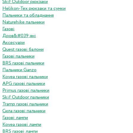
Skif Outdoor рюкзаки
Helikon-Tex рюкзаки та сумки
Пальники та обладнання
Naturehike пальники
Газові
Дров&#039;яні
Аксесуари
Quest газові балони
Газові пальники
BRS газові пальники
Пальники Ganzo
Kovea газові пальники
APG газові пальники
Primus газові пальники
Skif Outdoor пальники
Tramp газові пальники
Сила газові пальники
Газові лампи
Kovea газові лампи
BRS газові лампи