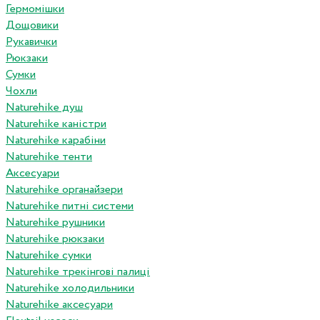
Гермомішки
Дощовики
Рукавички
Рюкзаки
Сумки
Чохли
Naturehike душ
Naturehike каністри
Naturehike карабіни
Naturehike тенти
Аксесуари
Naturehike органайзери
Naturehike питні системи
Naturehike рушники
Naturehike рюкзаки
Naturehike сумки
Naturehike трекінгові палиці
Naturehike холодильники
Naturehike аксесуари