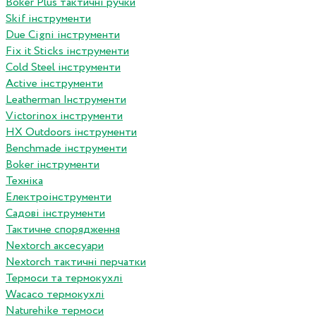
Boker Plus тактичні ручки
Skif інструменти
Due Cigni інструменти
Fix it Sticks інструменти
Сold Steel інструменти
Active інструменти
Leatherman Інструменти
Victorinox інструменти
HX Outdoors інструменти
Benchmade інструменти
Boker інструменти
Техніка
Електроінструменти
Садові інструменти
Тактичне спорядження
Nextorch аксесуари
Nextorch тактичні перчатки
Термоси та термокухлі
Wacaco термокухлі
Naturehike термоси