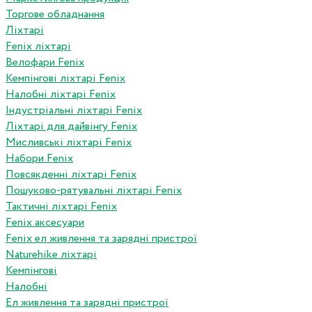
Торгове обладнання
Ліхтарі
Fenix ліхтарі
Велофари Fenix
Кемпінгові ліхтарі Fenix
Налобні ліхтарі Fenix
Індустріальні ліхтарі Fenix
Ліхтарі для дайвінгу Fenix
Мисливські ліхтарі Fenix
Набори Fenix
Повсякденні ліхтарі Fenix
Пошуково-рятувальні ліхтарі Fenix
Тактичні ліхтарі Fenix
Fenix аксесуари
Fenix ел живлення та зарядні пристрої
Naturehike ліхтарі
Кемпінгові
Налобні
Ел живлення та зарядні пристрої