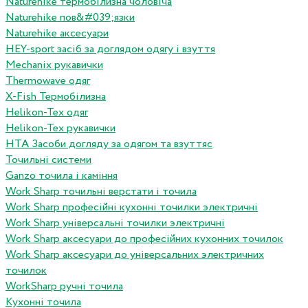
Naturehike термобілизна чоловіча
Naturehike пов&#039;язки
Naturehike аксесуари
HEY-sport засіб за доглядом одягу і взуття
Mechanix рукавички
Thermowave одяг
X-Fish Термобілизна
Helikon-Tex одяг
Helikon-Tex рукавички
HTA Засоби догляду за одягом та взуттяс
Точильні системи
Ganzo точила і каміння
Work Sharp точильні верстати і точила
Work Sharp професiйнi кухоннi точилки электричнi
Work Sharp унiверсальнi точилки электричнi
Work Sharp аксесуари до професiйних кухонних точилок
Work Sharp аксесуари до унiверсальних электричних
точилок
WorkSharp ручні точила
Кухонні точила