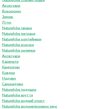
Naturehike спальні мішки
Аксесуари
Всесезонні
Зимові
Літні
Naturehike гамаки
Naturehike матраци
Naturehike контейнери
Naturehike візочки
Naturehike килимки
Аксесуари
Каремати
Кемпінгові
Ковдри
Надувні
Самонадувні
Naturehike подушки
Naturehike взуття
Naturehike водний спорт
Naturehike водонепроникні речі