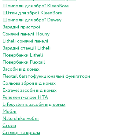
Шомполи для зброї KleenBore
Щітки для зброї KleenBore
Шомполи для зброї Dewey
Зарядні пристрої
Сонячні панелі Houny
Litheli сонячні панелі
Зарядні станції Litheli
Повербанки Litheli
Повербанки Flextail
Засоби від комах
Flextail багатофункціональні фумігатори
Сольова зброя від комах
Extravel засоби від комах
Репелент-спреї HTA
Lifesystems засоби від комах
Меблі
Naturehike меблі
Столи
Стільці та крісла