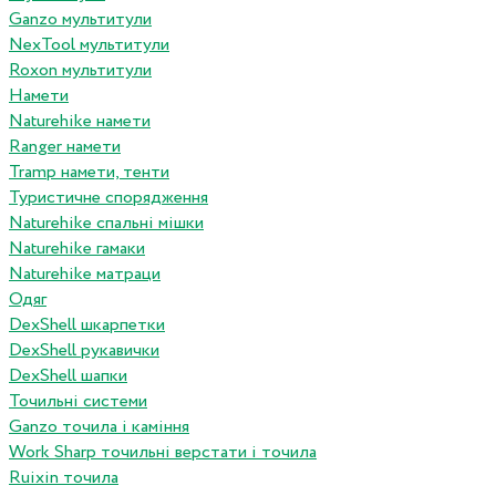
Ganzo мультитули
NexTool мультитули
Roxon мультитули
Намети
Naturehike намети
Ranger намети
Tramp намети, тенти
Туристичне спорядження
Naturehike спальні мішки
Naturehike гамаки
Naturehike матраци
Одяг
DexShell шкарпетки
DexShell рукавички
DexShell шапки
Точильні системи
Ganzo точила і каміння
Work Sharp точильні верстати і точила
Ruixin точила