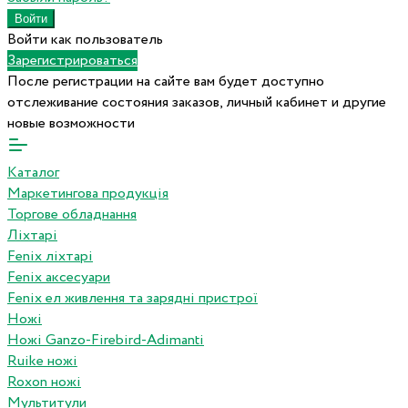
Войти как пользователь
Зарегистрироваться
После регистрации на сайте вам будет доступно
отслеживание состояния заказов, личный кабинет и другие
новые возможности
Каталог
Маркетингова продукція
Торгове обладнання
Ліхтарі
Fenix ліхтарі
Fenix аксесуари
Fenix ел живлення та зарядні пристрої
Ножі
Ножі Ganzo-Firebird-Adimanti
Ruike ножі
Roxon ножi
Мультитули