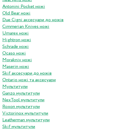
Antonini Pocket ножі
Old Bear ножі
Due Cigni аксесуари до ножів
Cimmerian Knives ножі
Umarex ножі
Hightron ножі
Schrade ножі
Ocaso ножі
Morakniv ножі
Maserin ножі
Skif аксесуари до ножів
Ontario ножі та аксесуари
Мультитули
Ganzo мультитули
NexTool мультитули
Roxon мультитули
Victorinox мультитули
Leatherman мультитули
Skif мультитули