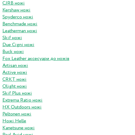
CJRB ножі
Kershaw ножі
Spyderco ножі
Benchmade ножі
Leatherman ножі
Skif ножі
Due Cigni ножі
Buck ножі
Fox Leather аксесуари до ножів
Artisan ножі
Active ножі
CRKT ножі
Olight ножі
Skif Plus ножі
Extrema Ratio ножі
HX Outdoors ножі
Peltonen ножі
Ножі Helle
Kanetsune ножі
Real Avid ножі