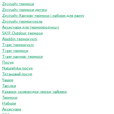
Zojirushi термоси
Zojirushi термоси дитячі
Zojirushi Харчові термоси і набори для ланчу
Zojirushi термокухоль
Аксесуари для термопродукціі
SKIF Outdoor термоси
Aladdin термокухлі
Tiger термокухлі
Tiger термоси
Tiger харчові термоси
Посуд
Naturehike посуд
Титановий посуд
Чашки
Тарілки
Казанки, сковорідки, миски, чайники
Термоси
Набори
Аксесуари