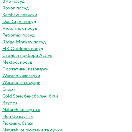
BRS посуд
Roxon посуд
Kershaw ловилки
Due Cigni посуд
Victorinox посуд
Petromax посуд
Ridge Monkey посуд
HX Outdoors посуд
Столові прибори Active
Nextool посуд
Портативні кавоварки
Wacaco кавоварки
Wacaco аксесуари
Спорт
Cold Steel бейсбольні біти
Взуття
Naturehike взуття
Humtto взуття
Рюкзаки, багаж
Naturehike рюкзаки та сумки