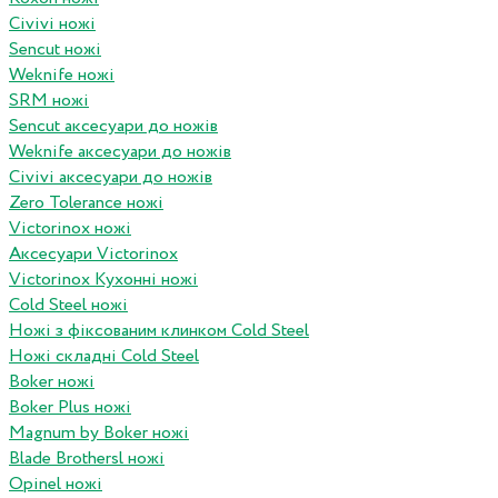
Civivi ножі
Sencut ножі
Weknife ножі
SRM ножі
Sencut аксесуари до ножів
Weknife аксесуари до ножів
Civivi аксесуари до ножів
Zero Tolerance ножі
Victorinox ножі
Аксесуари Victorinox
Victorinox Кухонні ножі
Cold Steel ножі
Ножі з фіксованим клинком Cold Steel
Ножі складні Cold Steel
Boker ножі
Boker Plus ножі
Magnum by Boker ножі
Blade Brothersl ножі
Opinel ножі