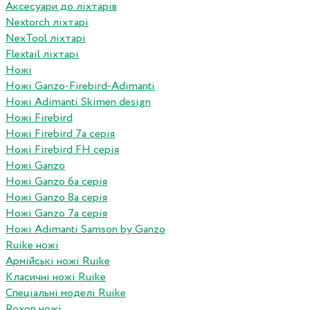
Аксесуари до ліхтарів
Nextorch ліхтарі
NexTool ліхтарі
Flextail ліхтарі
Ножі
Ножі Ganzo-Firebird-Adimanti
Ножі Adimanti Skimen design
Ножі Firebird
Ножі Firebird 7а серія
Ножі Firebird FH серія
Ножі Ganzo
Ножі Ganzo 6а серія
Ножі Ganzo 8а серія
Ножі Ganzo 7а серія
Ножі Adimanti Samson by Ganzo
Ruike ножі
Армійські ножі Ruike
Класичні ножі Ruike
Спеціальні моделі Ruike
Roxon ножi