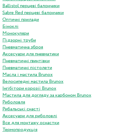
Ballistol перцеві балончики
Sabre Red перцеві балончики
Оптичні прилади
Біноклі
Монокуляри
Підзорні труби
Пневматична зброя
Аксесуари для пневматики
Пневматичні гвинтівки
Пневматичні пістолети
Масла і мастила Brunox
Велосипедні мастила Brunox
Інгібітори корозії Brunox
Мастила для догляду за карбоном Brunox
Риболовля
Рибальські снасті
Аксесуари для риболовлі
Все для монтажу оснастки
Термопродукція