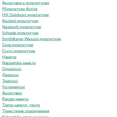
Аксесуари к мультитулам
Мультитули Active
HX Outdoors мультитули
Rocktol мультитули
Nextorch мультитули
Schrade мультитули
Smith&amp;Wesson мультитули
Сила мультитули
Civivi мультитули
Намети
Naturehike намети
Одномісні
Двомісні
Тримісні
Чотиримісні
Аксесуари
Ranger намети
Tramp намети, тенти
Туристичне спорядження