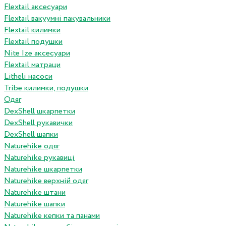
Flextail аксесуари
Flextail вакуумні пакувальники
Flextail килимки
Flextail подушки
Nite Ize аксесуари
Flextail матраци
Litheli насоси
Tribe килимки, подушки
Одяг
DexShell шкарпетки
DexShell рукавички
DexShell шапки
Naturehike одяг
Naturehike рукавиці
Naturehike шкарпетки
Naturehike верхній одяг
Naturehike штани
Naturehike шапки
Naturehike кепки та панами