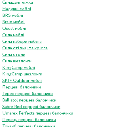
Складані ліжка
Надувні меблі
BRS меблі
Brain меблі
Quest меблі
Сила меблі
Сила набори меблів
Сила стільці та крісла
Сила столи
Сила шезлонги
KingCamp меблі
KingCamp шезлонги
SKIF Outdoor меблі
Перцеві балончики
Терен перцеві балончики
Ballistol перцеві балончики
Sabre Red перцеві балончики
Umarex Perfecta перцеві балончики
Перець перцеві балончики
Тризуб перцеві балончики