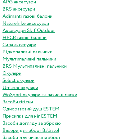
APG аксесуари
BRS аксесуари
Adimanti газові балони
Naturehike аксесуари
Аксесуари Skif Outdoor
HPCR газові балони
Сила аксесуари
Рідкопаливні пальники
Мультипаливні пальники
BRS Мультипаливні пальники
Окуляри
Select окуляри
Umarex окуляри
WoSport окуляри та захисні маски
Засоби гігієни
Одноразовий душ ESTEM
Присипка для ніг ESTEM
Засоби догляду за зброєю
Вішери для зброї Ballistol
Засоби для чищення зброї