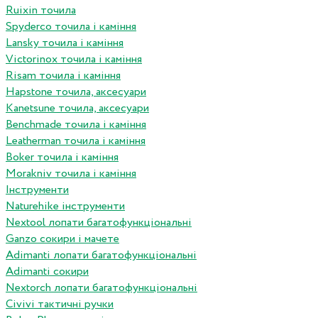
Ruixin точила
Spyderco точила і каміння
Lansky точила і каміння
Victorinox точила і каміння
Risam точила і каміння
Hapstone точила, аксесуари
Kanetsune точила, аксесуари
Benchmade точила і каміння
Leatherman точила і каміння
Boker точила і каміння
Morakniv точила і каміння
Інструменти
Naturehike інструменти
Nextool лопати багатофункціональні
Ganzo сокири і мачете
Adimanti лопати багатофункціональні
Adimanti сокири
Nextorch лопати багатофункціональні
Сivivi тактичні ручки