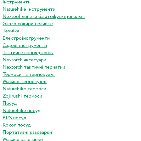
Інструменти
Naturehike інструменти
Nextool лопати багатофункціональні
Ganzo сокири і мачете
Техніка
Електроінструменти
Садові інструменти
Тактичне спорядження
Nextorch аксесуари
Nextorch тактичні перчатки
Термоси та термокухлі
Wacaco термокухлі
Naturehike термоси
Zojirushi термоси
Посуд
Naturehike посуд
BRS посуд
Roxon посуд
Портативні кавоварки
Wacaco кавоварки