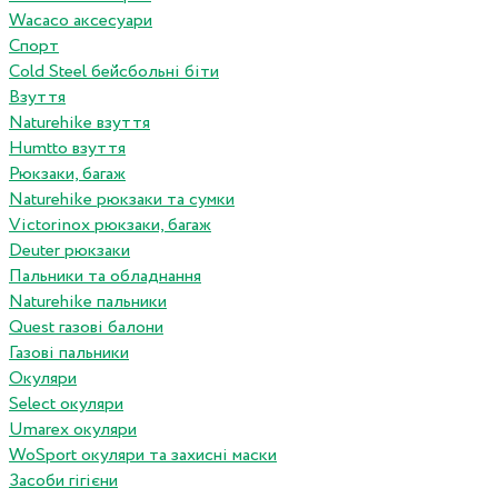
Wacaco аксесуари
Спорт
Cold Steel бейсбольні біти
Взуття
Naturehike взуття
Humtto взуття
Рюкзаки, багаж
Naturehike рюкзаки та сумки
Victorinox рюкзаки, багаж
Deuter рюкзаки
Пальники та обладнання
Naturehike пальники
Quest газові балони
Газові пальники
Окуляри
Select окуляри
Umarex окуляри
WoSport окуляри та захисні маски
Засоби гігієни