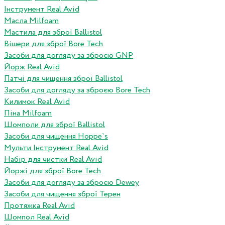
Інструмент Real Avid
Масла Milfoam
Мастила для зброї Ballistol
Вішери для зброї Bore Tech
Засоби для догляду за зброєю GNP
Йорж Real Avid
Патчі для чищення зброї Ballistol
Засоби для догляду за зброєю Bore Tech
Килимок Real Avid
Піна Milfoam
Шомполи для зброї Ballistol
Засоби для чищення Hoppe`s
Мульти Інструмент Real Avid
Набір для чистки Real Avid
Йоржі для зброї Bore Tech
Засоби для догляду за зброєю Dewey
Засоби для чищення зброї Терен
Протяжка Real Avid
Шомпол Real Avid