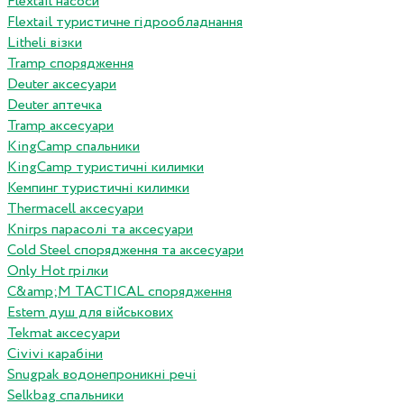
Flextail насоси
Flextail туристичне гідрообладнання
Litheli візки
Tramp спорядження
Deuter аксесуари
Deuter аптечка
Tramp аксесуари
KingCamp спальники
KingCamp туристичні килимки
Кемпинг туристичні килимки
Thermacell аксесуари
Knirps парасолі та аксесуари
Cold Steel спорядження та аксесуари
Only Hot грілки
C&amp;M TACTICAL спорядження
Estem душ для військових
Tekmat аксесуари
Сivivi карабіни
Snugpak водонепроникні речі
Selkbag спальники