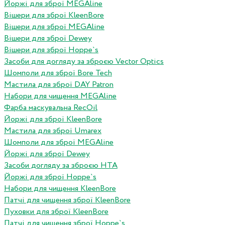
Йоржі для зброї MEGAline
Вішери для зброї KleenBore
Вішери для зброї MEGAline
Вішери для зброї Dewey
Вішери для зброї Hoppe`s
Засоби для догляду за зброєю Vector Optics
Шомполи для зброї Bore Tech
Мастила для зброї DAY Patron
Набори для чищення MEGAline
Фарба маскувальна RecOil
Йоржі для зброї KleenBore
Мастила для зброї Umarex
Шомполи для зброї MEGAline
Йоржі для зброї Dewey
Засоби догляду за зброєю HTA
Йоржі для зброї Hoppe`s
Набори для чищення KleenBore
Патчі для чищення зброї KleenBore
Пуховки для зброї KleenBore
Патчі для чищення зброї Hoppe`s