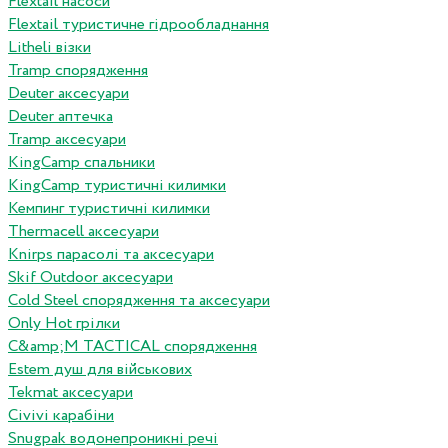
Flextail насоси
Flextail туристичне гідрообладнання
Litheli візки
Tramp спорядження
Deuter аксесуари
Deuter аптечка
Tramp аксесуари
KingCamp спальники
KingCamp туристичні килимки
Кемпинг туристичні килимки
Thermacell аксесуари
Knirps парасолі та аксесуари
Skif Outdoor аксесуари
Cold Steel спорядження та аксесуари
Only Hot грілки
C&amp;M TACTICAL спорядження
Estem душ для військових
Tekmat аксесуари
Сivivi карабіни
Snugpak водонепроникні речі