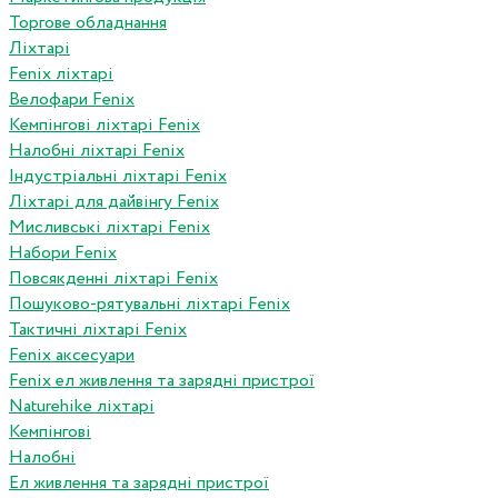
Торгове обладнання
Ліхтарі
Fenix ліхтарі
Велофари Fenix
Кемпінгові ліхтарі Fenix
Налобні ліхтарі Fenix
Індустріальні ліхтарі Fenix
Ліхтарі для дайвінгу Fenix
Мисливські ліхтарі Fenix
Набори Fenix
Повсякденні ліхтарі Fenix
Пошуково-рятувальні ліхтарі Fenix
Тактичні ліхтарі Fenix
Fenix аксесуари
Fenix ел живлення та зарядні пристрої
Naturehike ліхтарі
Кемпінгові
Налобні
Ел живлення та зарядні пристрої