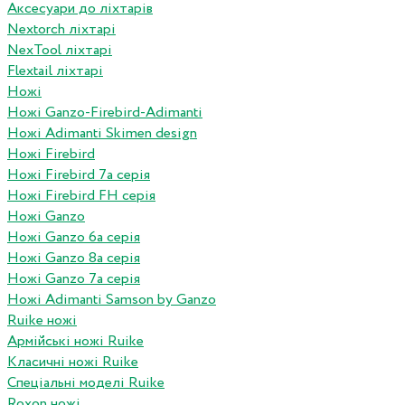
Аксесуари до ліхтарів
Nextorch ліхтарі
NexTool ліхтарі
Flextail ліхтарі
Ножі
Ножі Ganzo-Firebird-Adimanti
Ножі Adimanti Skimen design
Ножі Firebird
Ножі Firebird 7а серія
Ножі Firebird FH серія
Ножі Ganzo
Ножі Ganzo 6а серія
Ножі Ganzo 8а серія
Ножі Ganzo 7а серія
Ножі Adimanti Samson by Ganzo
Ruike ножі
Армійські ножі Ruike
Класичні ножі Ruike
Спеціальні моделі Ruike
Roxon ножi