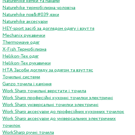
Naturehike кепки та панами
Naturehike термобілизна чоловіча
Naturehike пов&#039;язки
Naturehike аксесуари
HEY-sport засіб за доглядом одягу і взуття
Mechanix рукавички
Thermowave одяг
X-Fish Термобілизна
Helikon-Tex одяг
Helikon-Tex рукавички
HTA Засоби догляду за одягом та взуттяс
Точильні системи
Ganzo точила і каміння
Work Sharp точильні верстати і точила
Work Sharp професiйнi кухоннi точилки электричнi
Work Sharp унiверсальнi точилки электричнi
Work Sharp аксесуари до професiйних кухонних точилок
Work Sharp аксесуари до унiверсальних электричних
точилок
WorkSharp ручні точила