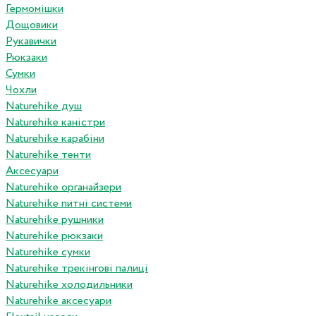
Гермомішки
Дощовики
Рукавички
Рюкзаки
Сумки
Чохли
Naturehike душ
Naturehike каністри
Naturehike карабіни
Naturehike тенти
Аксесуари
Naturehike органайзери
Naturehike питні системи
Naturehike рушники
Naturehike рюкзаки
Naturehike сумки
Naturehike трекінгові палиці
Naturehike холодильники
Naturehike аксесуари