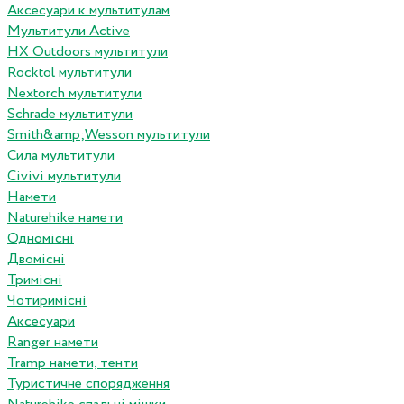
Аксесуари к мультитулам
Мультитули Active
HX Outdoors мультитули
Rocktol мультитули
Nextorch мультитули
Schrade мультитули
Smith&amp;Wesson мультитули
Сила мультитули
Civivi мультитули
Намети
Naturehike намети
Одномісні
Двомісні
Тримісні
Чотиримісні
Аксесуари
Ranger намети
Tramp намети, тенти
Туристичне спорядження