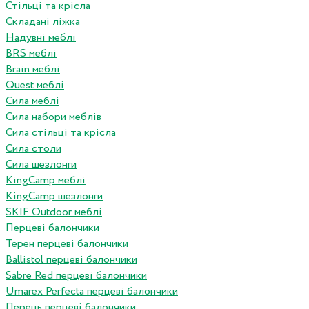
Стільці та крісла
Складані ліжка
Надувні меблі
BRS меблі
Brain меблі
Quest меблі
Сила меблі
Сила набори меблів
Сила стільці та крісла
Сила столи
Сила шезлонги
KingCamp меблі
KingCamp шезлонги
SKIF Outdoor меблі
Перцеві балончики
Терен перцеві балончики
Ballistol перцеві балончики
Sabre Red перцеві балончики
Umarex Perfecta перцеві балончики
Перець перцеві балончики