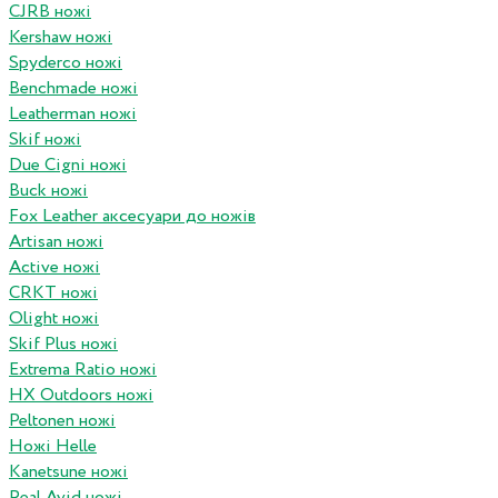
CJRB ножі
Kershaw ножі
Spyderco ножі
Benchmade ножі
Leatherman ножі
Skif ножі
Due Cigni ножі
Buck ножі
Fox Leather аксесуари до ножів
Artisan ножі
Active ножі
CRKT ножі
Olight ножі
Skif Plus ножі
Extrema Ratio ножі
HX Outdoors ножі
Peltonen ножі
Ножі Helle
Kanetsune ножі
Real Avid ножі