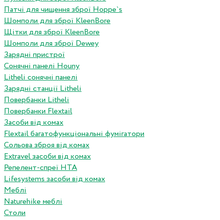
Патчі для чищення зброї Hoppe`s
Шомполи для зброї KleenBore
Щітки для зброї KleenBore
Шомполи для зброї Dewey
Зарядні пристрої
Сонячні панелі Houny
Litheli сонячні панелі
Зарядні станції Litheli
Повербанки Litheli
Повербанки Flextail
Засоби від комах
Flextail багатофункціональні фумігатори
Сольова зброя від комах
Extravel засоби від комах
Репелент-спреї HTA
Lifesystems засоби від комах
Меблі
Naturehike меблі
Столи