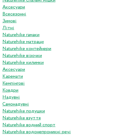
Naturehike спальні мішки
Аксесуари
Всесезонні
Зимові
Літні
Naturehike гамаки
Naturehike матраци
Naturehike контейнери
Naturehike візочки
Naturehike килимки
Аксесуари
Каремати
Кемпінгові
Ковдри
Надувні
Самонадувні
Naturehike подушки
Naturehike взуття
Naturehike водний спорт
Naturehike водонепроникні речі