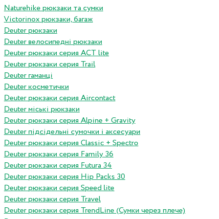
Naturehike рюкзаки та сумки
Victorinox рюкзаки, багаж
Deuter рюкзаки
Deuter велосипедні рюкзаки
Deuter рюкзаки серия ACT lite
Deuter рюкзаки серия Trail
Deuter гаманці
Deuter косметички
Deuter рюкзаки серия Aircontact
Deuter міські рюкзаки
Deuter рюкзаки серия Alpine + Gravity
Deuter підсідельні сумочки і аксесуари
Deuter рюкзаки серия Classic + Spectro
Deuter рюкзаки серия Family 36
Deuter рюкзаки серия Futura 34
Deuter рюкзаки серия Hip Packs 30
Deuter рюкзаки серия Speed lite
Deuter рюкзаки серия Travel
Deuter рюкзаки серия TrendLine (Сумки через плече)