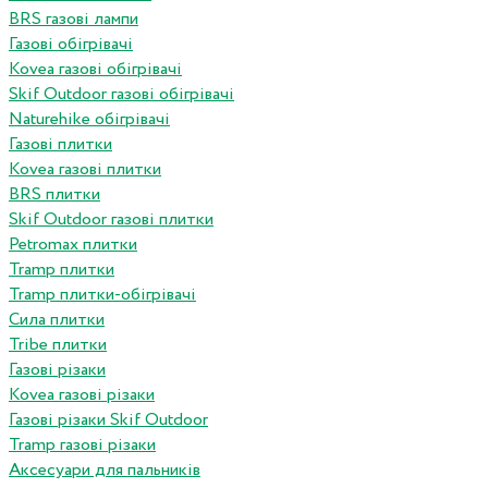
BRS газові лампи
Газові обігрівачі
Kovea газові обігрівачі
Skif Outdoor газові обігрівачі
Naturehike обігрівачі
Газові плитки
Kovea газові плитки
BRS плитки
Skif Outdoor газові плитки
Petromax плитки
Tramp плитки
Tramp плитки-обігрівачі
Сила плитки
Tribe плитки
Газові різаки
Kovea газові різаки
Газові різаки Skif Outdoor
Tramp газові різаки
Аксесуари для пальників