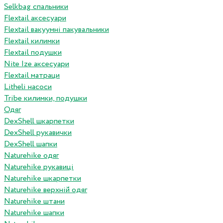
Selkbag спальники
Flextail аксесуари
Flextail вакуумні пакувальники
Flextail килимки
Flextail подушки
Nite Ize аксесуари
Flextail матраци
Litheli насоси
Tribe килимки, подушки
Одяг
DexShell шкарпетки
DexShell рукавички
DexShell шапки
Naturehike одяг
Naturehike рукавиці
Naturehike шкарпетки
Naturehike верхній одяг
Naturehike штани
Naturehike шапки