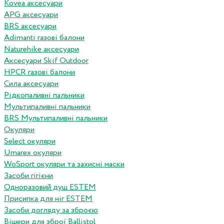
Kovea аксесуари
APG аксесуари
BRS аксесуари
Adimanti газові балони
Naturehike аксесуари
Аксесуари Skif Outdoor
HPCR газові балони
Сила аксесуари
Рідкопаливні пальники
Мультипаливні пальники
BRS Мультипаливні пальники
Окуляри
Select окуляри
Umarex окуляри
WoSport окуляри та захисні маски
Засоби гігієни
Одноразовий душ ESTEM
Присипка для ніг ESTEM
Засоби догляду за зброєю
Вішери для зброї Ballistol