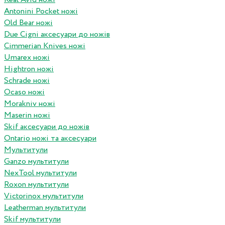
Antonini Pocket ножі
Old Bear ножі
Due Cigni аксесуари до ножів
Cimmerian Knives ножі
Umarex ножі
Hightron ножі
Schrade ножі
Ocaso ножі
Morakniv ножі
Maserin ножі
Skif аксесуари до ножів
Ontario ножі та аксесуари
Мультитули
Ganzo мультитули
NexTool мультитули
Roxon мультитули
Victorinox мультитули
Leatherman мультитули
Skif мультитули