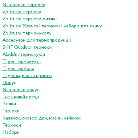
Naturehike термоси
Zojirushi термоси
Zojirushi термоси дитячі
Zojirushi Харчові термоси і набори для ланчу
Zojirushi термокухоль
Аксесуари для термопродукціі
SKIF Outdoor термоси
Aladdin термокухлі
Tiger термокухлі
Tiger термоси
Tiger харчові термоси
Посуд
Naturehike посуд
Титановий посуд
Чашки
Тарілки
Казанки, сковорідки, миски, чайники
Термоси
Набори