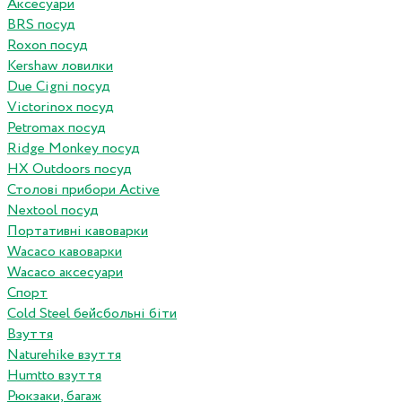
Аксесуари
BRS посуд
Roxon посуд
Kershaw ловилки
Due Cigni посуд
Victorinox посуд
Petromax посуд
Ridge Monkey посуд
HX Outdoors посуд
Столові прибори Active
Nextool посуд
Портативні кавоварки
Wacaco кавоварки
Wacaco аксесуари
Спорт
Cold Steel бейсбольні біти
Взуття
Naturehike взуття
Humtto взуття
Рюкзаки, багаж