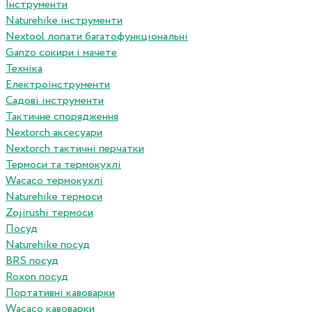
Інструменти
Naturehike інструменти
Nextool лопати багатофункціональні
Ganzo сокири і мачете
Техніка
Електроінструменти
Садові інструменти
Тактичне спорядження
Nextorch аксесуари
Nextorch тактичні перчатки
Термоси та термокухлі
Wacaco термокухлі
Naturehike термоси
Zojirushi термоси
Посуд
Naturehike посуд
BRS посуд
Roxon посуд
Портативні кавоварки
Wacaco кавоварки