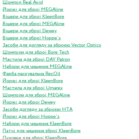
Шомпол Real Avid
Йоржі для зброї MEGAline
Вішери для зброї KleenBore
Вішери для зброї MEGAline
Вішери для зброї Dewey
Вішери для зброї Hoppe`s
Засоби для догляду за зброєю Vector Optics
Шомполи для зброї Bore Tech
Мастила для зброї DAY Patron
Набори для чищення MEGAline
Фарба маскувальна RecOil
Йоржі для зброї KleenBore
Мастила для зброї Umarex
Шомполи для зброї MEGAline
Йоржі для зброї Dewey
Засоби догляду за зброєю HTA
Йоржі для зброї Hoppe`s
Набори для чищення KleenBore
Патчі для чищення зброї KleenBore
Пуховки для зброї KleenBore