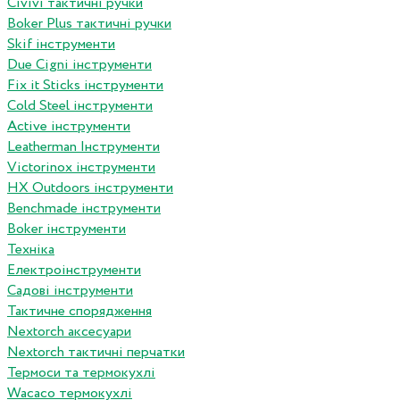
Сivivi тактичні ручки
Boker Plus тактичні ручки
Skif інструменти
Due Cigni інструменти
Fix it Sticks інструменти
Сold Steel інструменти
Active інструменти
Leatherman Інструменти
Victorinox інструменти
HX Outdoors інструменти
Benchmade інструменти
Boker інструменти
Техніка
Електроінструменти
Садові інструменти
Тактичне спорядження
Nextorch аксесуари
Nextorch тактичні перчатки
Термоси та термокухлі
Wacaco термокухлі