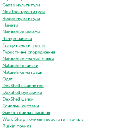
Ganzo мультитули
NexTool мультитули
Roxon мультитули
Намети
Naturehike намети
Ranger намети
Tramp намети, тенти
Туристичне спорядження
Naturehike спальні мішки
Naturehike гамаки
Naturehike матраци
Одяг
DexShell шкарпетки
DexShell рукавички
DexShell шапки
Точильні системи
Ganzo точила і каміння
Work Sharp точильні верстати і точила
Ruixin точила