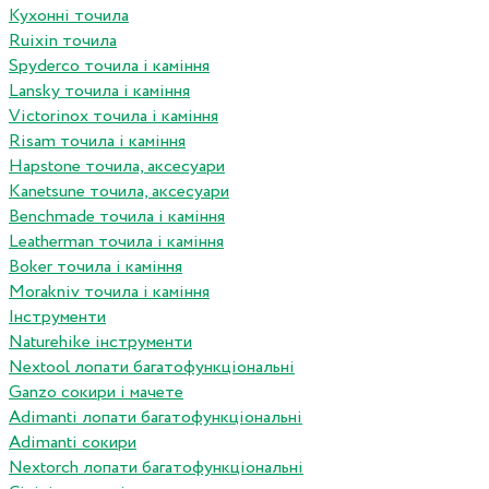
Кухонні точила
Ruixin точила
Spyderco точила і каміння
Lansky точила і каміння
Victorinox точила і каміння
Risam точила і каміння
Hapstone точила, аксесуари
Kanetsune точила, аксесуари
Benchmade точила і каміння
Leatherman точила і каміння
Boker точила і каміння
Morakniv точила і каміння
Інструменти
Naturehike інструменти
Nextool лопати багатофункціональні
Ganzo сокири і мачете
Adimanti лопати багатофункціональні
Adimanti сокири
Nextorch лопати багатофункціональні