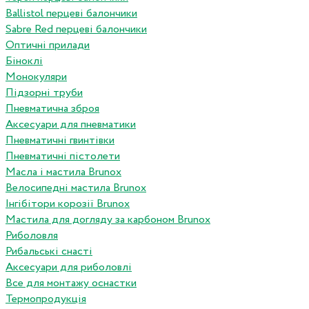
Ballistol перцеві балончики
Sabre Red перцеві балончики
Оптичні прилади
Біноклі
Монокуляри
Підзорні труби
Пневматична зброя
Аксесуари для пневматики
Пневматичні гвинтівки
Пневматичні пістолети
Масла і мастила Brunox
Велосипедні мастила Brunox
Інгібітори корозії Brunox
Мастила для догляду за карбоном Brunox
Риболовля
Рибальські снасті
Аксесуари для риболовлі
Все для монтажу оснастки
Термопродукція