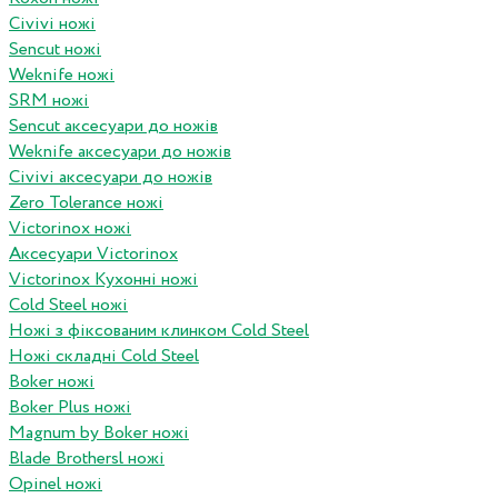
Civivi ножі
Sencut ножі
Weknife ножі
SRM ножі
Sencut аксесуари до ножів
Weknife аксесуари до ножів
Civivi аксесуари до ножів
Zero Tolerance ножі
Victorinox ножі
Аксесуари Victorinox
Victorinox Кухонні ножі
Cold Steel ножі
Ножі з фіксованим клинком Cold Steel
Ножі складні Cold Steel
Boker ножі
Boker Plus ножі
Magnum by Boker ножі
Blade Brothersl ножі
Opinel ножі