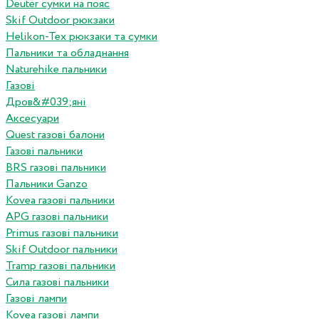
Deuter сумки на пояс
Skif Outdoor рюкзаки
Helikon-Tex рюкзаки та сумки
Пальники та обладнання
Naturehike пальники
Газові
Дров&#039;яні
Аксесуари
Quest газові балони
Газові пальники
BRS газові пальники
Пальники Ganzo
Kovea газові пальники
APG газові пальники
Primus газові пальники
Skif Outdoor пальники
Tramp газові пальники
Сила газові пальники
Газові лампи
Kovea газові лампи