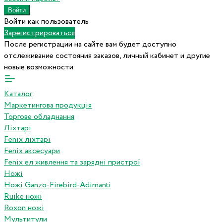
Войти как пользователь
Зарегистрироваться
После регистрации на сайте вам будет доступно
отслеживание состояния заказов, личный кабинет и другие
новые возможности
Каталог
Маркетингова продукція
Торгове обладнання
Ліхтарі
Fenix ліхтарі
Fenix аксесуари
Fenix ел живлення та зарядні пристрої
Ножі
Ножі Ganzo-Firebird-Adimanti
Ruike ножі
Roxon ножi
Мультитули