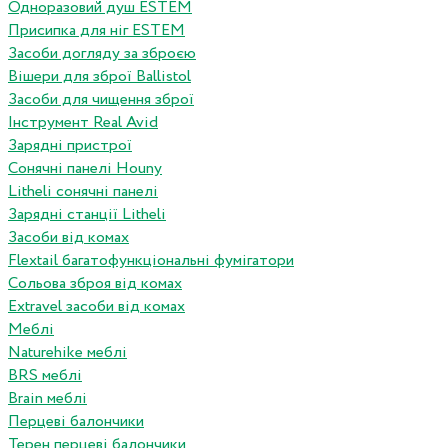
Одноразовий душ ESTEM
Присипка для ніг ESTEM
Засоби догляду за зброєю
Вішери для зброї Ballistol
Засоби для чищення зброї
Інструмент Real Avid
Зарядні пристрої
Сонячні панелі Houny
Litheli сонячні панелі
Зарядні станції Litheli
Засоби від комах
Flextail багатофункціональні фумігатори
Сольова зброя від комах
Extravel засоби від комах
Меблі
Naturehike меблі
BRS меблі
Brain меблі
Перцеві балончики
Терен перцеві балончики