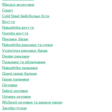
Wacaco аксесуари
Спорт
Cold Steel бейсбольні біти
Взуття
Naturehike взуття
Humtto взуття
Рюкзаки, багаж
Naturehike рюкзаки та сумки
Victorinox рюкзаки, багаж
Deuter рюкзаки
Пальники та обладнання
Naturehike пальники
Quest газові балони
Газові пальники
Окуляри
Select окуляри
Umarex окуляри
WoSport окуляри та захисні маски
Засоби гігієни