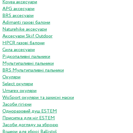
Kovea аксесуари
APG аксесуари
BRS аксесуари
Adimanti газові балони
Naturehike аксесуари
Аксесуари Skif Outdoor
HPCR газові балони
Сила аксесуари
Рідкопаливні пальники
Мультипаливні пальники
BRS Мультипаливні пальники
Окуляри
Select окуляри
Umarex окуляри
WoSport окуляри та захисні маски
Засоби гігієни
Одноразовий душ ESTEM
Присипка для ніг ESTEM
Засоби догляду за зброєю
Вішери для зброї Ballistol