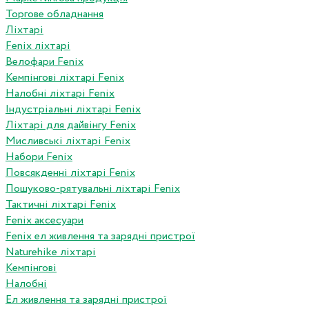
Торгове обладнання
Ліхтарі
Fenix ліхтарі
Велофари Fenix
Кемпінгові ліхтарі Fenix
Налобні ліхтарі Fenix
Індустріальні ліхтарі Fenix
Ліхтарі для дайвінгу Fenix
Мисливські ліхтарі Fenix
Набори Fenix
Повсякденні ліхтарі Fenix
Пошуково-рятувальні ліхтарі Fenix
Тактичні ліхтарі Fenix
Fenix аксесуари
Fenix ел живлення та зарядні пристрої
Naturehike ліхтарі
Кемпінгові
Налобні
Ел живлення та зарядні пристрої