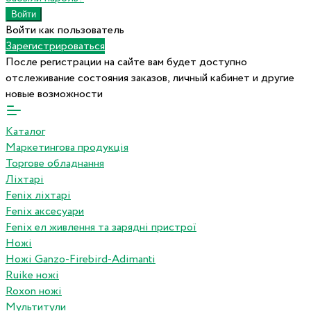
Войти как пользователь
Зарегистрироваться
После регистрации на сайте вам будет доступно
отслеживание состояния заказов, личный кабинет и другие
новые возможности
Каталог
Маркетингова продукція
Торгове обладнання
Ліхтарі
Fenix ліхтарі
Fenix аксесуари
Fenix ел живлення та зарядні пристрої
Ножі
Ножі Ganzo-Firebird-Adimanti
Ruike ножі
Roxon ножi
Мультитули