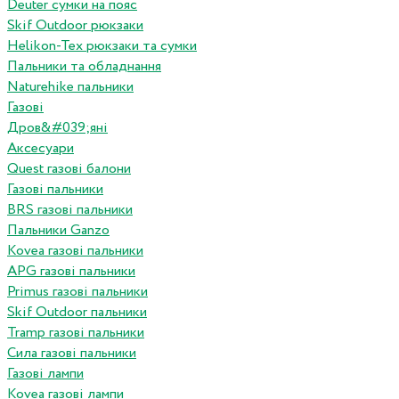
Deuter сумки на пояс
Skif Outdoor рюкзаки
Helikon-Tex рюкзаки та сумки
Пальники та обладнання
Naturehike пальники
Газові
Дров&#039;яні
Аксесуари
Quest газові балони
Газові пальники
BRS газові пальники
Пальники Ganzo
Kovea газові пальники
APG газові пальники
Primus газові пальники
Skif Outdoor пальники
Tramp газові пальники
Сила газові пальники
Газові лампи
Kovea газові лампи