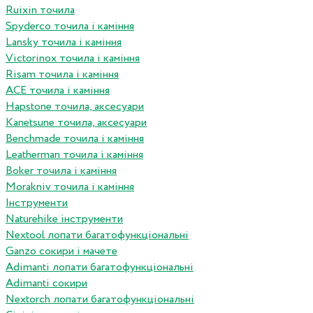
Ruixin точила
Spyderco точила і каміння
Lansky точила і каміння
Victorinox точила і каміння
Risam точила і каміння
ACE точила і каміння
Hapstone точила, аксесуари
Kanetsune точила, аксесуари
Benchmade точила і каміння
Leatherman точила і каміння
Boker точила і каміння
Morakniv точила і каміння
Інструменти
Naturehike інструменти
Nextool лопати багатофункціональні
Ganzo сокири і мачете
Adimanti лопати багатофункціональні
Adimanti сокири
Nextorch лопати багатофункціональні