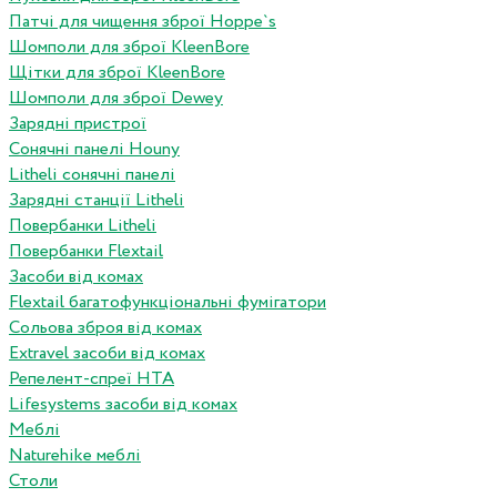
Патчі для чищення зброї Hoppe`s
Шомполи для зброї KleenBore
Щітки для зброї KleenBore
Шомполи для зброї Dewey
Зарядні пристрої
Сонячні панелі Houny
Litheli сонячні панелі
Зарядні станції Litheli
Повербанки Litheli
Повербанки Flextail
Засоби від комах
Flextail багатофункціональні фумігатори
Сольова зброя від комах
Extravel засоби від комах
Репелент-спреї HTA
Lifesystems засоби від комах
Меблі
Naturehike меблі
Столи