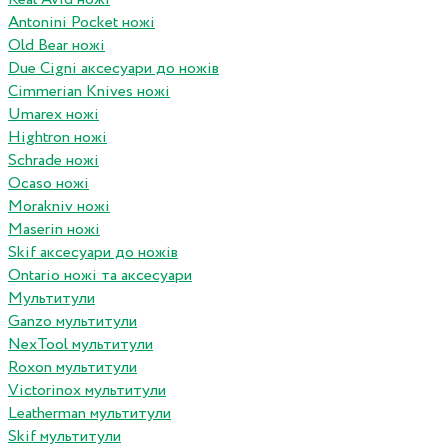
Antonini Pocket ножі
Old Bear ножі
Due Cigni аксесуари до ножів
Cimmerian Knives ножі
Umarex ножі
Hightron ножі
Schrade ножі
Ocaso ножі
Morakniv ножі
Maserin ножі
Skif аксесуари до ножів
Ontario ножі та аксесуари
Мультитули
Ganzo мультитули
NexTool мультитули
Roxon мультитули
Victorinox мультитули
Leatherman мультитули
Skif мультитули