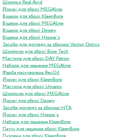
Шомпол Real Avid
Йоржі для зброї MEGAline
Вішери для зброї KleenBore
Вішери для зброї MEGAline
Вішери для зброї Dewey
Вішери для зброї Hoppe`s
Засоби для догляду за зброєю Vector Optics
Шомполи для зброї Bore Tech
Мастила для зброї DAY Patron
Набори для чищення MEGAline
Фарба маскувальна RecOil
Йоржі для зброї KleenBore
Мастила для зброї Umarex
Шомполи для зброї MEGAline
Йоржі для зброї Dewey
Засоби догляду за зброєю HTA
Йоржі для зброї Hoppe`s
Набори для чищення KleenBore
Патчі для чищення зброї KleenBore
Пуховки для зброї KleenBore