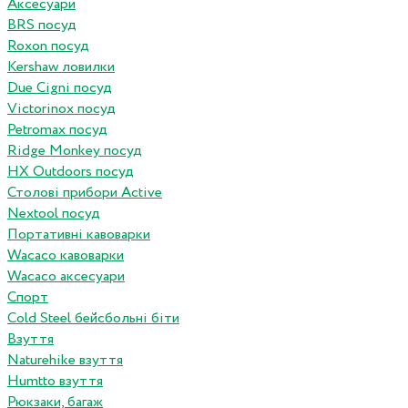
Аксесуари
BRS посуд
Roxon посуд
Kershaw ловилки
Due Cigni посуд
Victorinox посуд
Petromax посуд
Ridge Monkey посуд
HX Outdoors посуд
Столові прибори Active
Nextool посуд
Портативні кавоварки
Wacaco кавоварки
Wacaco аксесуари
Спорт
Cold Steel бейсбольні біти
Взуття
Naturehike взуття
Humtto взуття
Рюкзаки, багаж