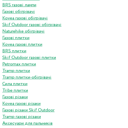
BRS газові лампи
Газові обігрівачі
Kovea газові обігрівачі
Skif Outdoor газові обігрівачі
Naturehike обігрівачі
Газові плитки
Kovea газові плитки
BRS плитки
Skif Outdoor газові плитки
Petromax плитки
Tramp плитки
Tramp плитки-обігрівачі
Сила плитки
Tribe плитки
Газові різаки
Kovea газові різаки
Газові різаки Skif Outdoor
Tramp газові різаки
Аксесуари для пальників