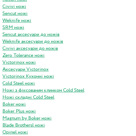
Civivi ножі
Sencut ножі
Weknife ножі
SRM ножі
Sencut аксесуари до ножів
Weknife аксесуари до ножів
Civivi аксесуари до ножів
Zero Tolerance ножі
Victorinox ножі
Аксесуари Victorinox
Victorinox Кухонні ножі
Cold Steel ножі
Ножі з фіксованим клинком Cold Steel
Ножі складні Cold Steel
Boker ножі
Boker Plus ножі
Magnum by Boker ножі
Blade Brothersl ножі
Opinel ножі