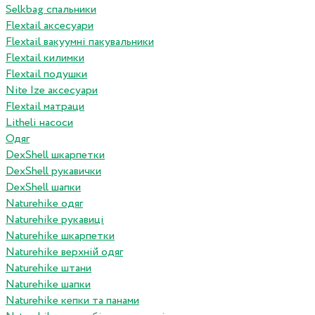
Selkbag спальники
Flextail аксесуари
Flextail вакуумні пакувальники
Flextail килимки
Flextail подушки
Nite Ize аксесуари
Flextail матраци
Litheli насоси
Одяг
DexShell шкарпетки
DexShell рукавички
DexShell шапки
Naturehike одяг
Naturehike рукавиці
Naturehike шкарпетки
Naturehike верхній одяг
Naturehike штани
Naturehike шапки
Naturehike кепки та панами