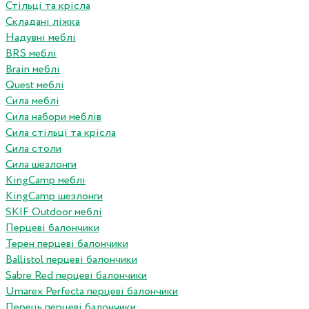
Стільці та крісла
Складані ліжка
Надувні меблі
BRS меблі
Brain меблі
Quest меблі
Сила меблі
Сила набори меблів
Сила стільці та крісла
Сила столи
Сила шезлонги
KingCamp меблі
KingCamp шезлонги
SKIF Outdoor меблі
Перцеві балончики
Терен перцеві балончики
Ballistol перцеві балончики
Sabre Red перцеві балончики
Umarex Perfecta перцеві балончики
Перець перцеві балончики