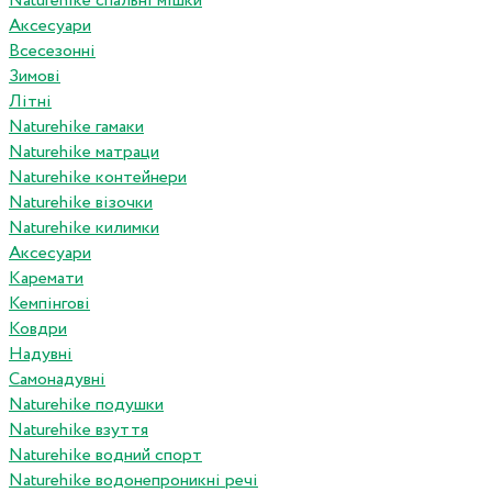
Naturehike спальні мішки
Аксесуари
Всесезонні
Зимові
Літні
Naturehike гамаки
Naturehike матраци
Naturehike контейнери
Naturehike візочки
Naturehike килимки
Аксесуари
Каремати
Кемпінгові
Ковдри
Надувні
Самонадувні
Naturehike подушки
Naturehike взуття
Naturehike водний спорт
Naturehike водонепроникні речі