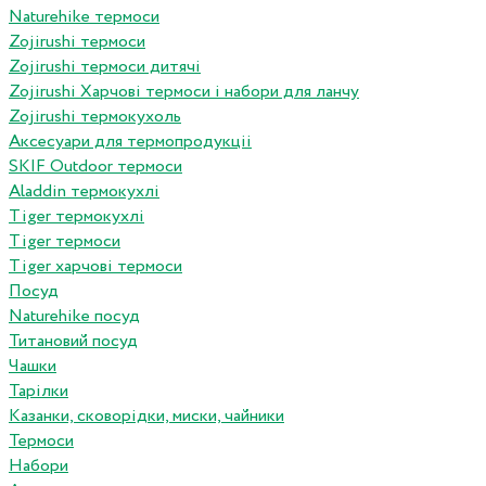
Naturehike термоси
Zojirushi термоси
Zojirushi термоси дитячі
Zojirushi Харчові термоси і набори для ланчу
Zojirushi термокухоль
Аксесуари для термопродукціі
SKIF Outdoor термоси
Aladdin термокухлі
Tiger термокухлі
Tiger термоси
Tiger харчові термоси
Посуд
Naturehike посуд
Титановий посуд
Чашки
Тарілки
Казанки, сковорідки, миски, чайники
Термоси
Набори