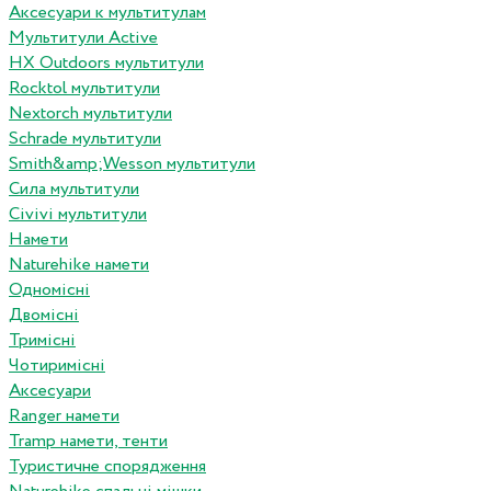
Аксесуари к мультитулам
Мультитули Active
HX Outdoors мультитули
Rocktol мультитули
Nextorch мультитули
Schrade мультитули
Smith&amp;Wesson мультитули
Сила мультитули
Civivi мультитули
Намети
Naturehike намети
Одномісні
Двомісні
Тримісні
Чотиримісні
Аксесуари
Ranger намети
Tramp намети, тенти
Туристичне спорядження