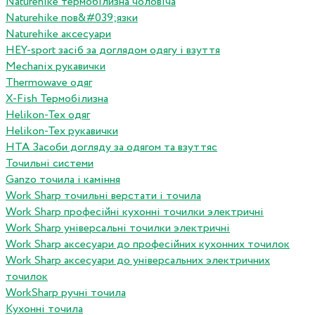
Naturehike термобілизна чоловіча
Naturehike пов&#039;язки
Naturehike аксесуари
HEY-sport засіб за доглядом одягу і взуття
Mechanix рукавички
Thermowave одяг
X-Fish Термобілизна
Helikon-Tex одяг
Helikon-Tex рукавички
HTA Засоби догляду за одягом та взуттяс
Точильні системи
Ganzo точила і каміння
Work Sharp точильні верстати і точила
Work Sharp професiйнi кухоннi точилки электричнi
Work Sharp унiверсальнi точилки электричнi
Work Sharp аксесуари до професiйних кухонних точилок
Work Sharp аксесуари до унiверсальних электричних
точилок
WorkSharp ручні точила
Кухонні точила