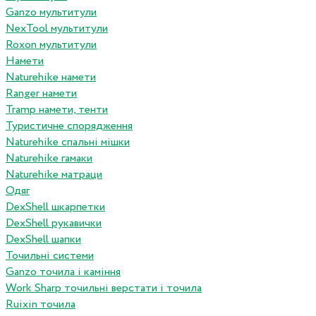
Ganzo мультитули
NexTool мультитули
Roxon мультитули
Намети
Naturehike намети
Ranger намети
Tramp намети, тенти
Туристичне спорядження
Naturehike спальні мішки
Naturehike гамаки
Naturehike матраци
Одяг
DexShell шкарпетки
DexShell рукавички
DexShell шапки
Точильні системи
Ganzo точила і каміння
Work Sharp точильні верстати і точила
Ruixin точила