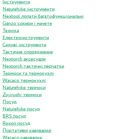
Інструменти
Naturehike інструменти
Nextool лопати багатофункціональні
Ganzo сокири і мачете
Техніка
Електроінструменти
Садові інструменти
Тактичне спорядження
Nextorch аксесуари
Nextorch тактичні перчатки
Термоси та термокухлі
Wacaco термокухлі
Naturehike термоси
Zojirushi термоси
Посуд
Naturehike посуд
BRS посуд
Roxon посуд
Портативні кавоварки
Wacaco кавоварки