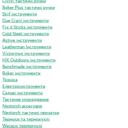
Сivivi тактичні ручки
Boker Plus тактичні ручки
Skif інструменти
Due Cigni інструменти
Fix it Sticks інструменти
Сold Steel інструменти
Active інструменти
Leatherman Інструменти
Victorinox інструменти
HX Outdoors інструменти
Benchmade інструменти
Boker інструменти
Техніка
Електроінструменти
Садові інструменти
Тактичне спорядження
Nextorch аксесуари
Nextorch тактичні перчатки
Термоси та термокухлі
Wacaco термокухлі