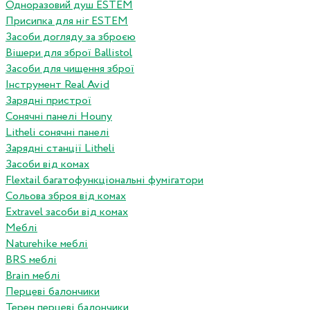
Одноразовий душ ESTEM
Присипка для ніг ESTEM
Засоби догляду за зброєю
Вішери для зброї Ballistol
Засоби для чищення зброї
Інструмент Real Avid
Зарядні пристрої
Сонячні панелі Houny
Litheli сонячні панелі
Зарядні станції Litheli
Засоби від комах
Flextail багатофункціональні фумігатори
Сольова зброя від комах
Extravel засоби від комах
Меблі
Naturehike меблі
BRS меблі
Brain меблі
Перцеві балончики
Терен перцеві балончики