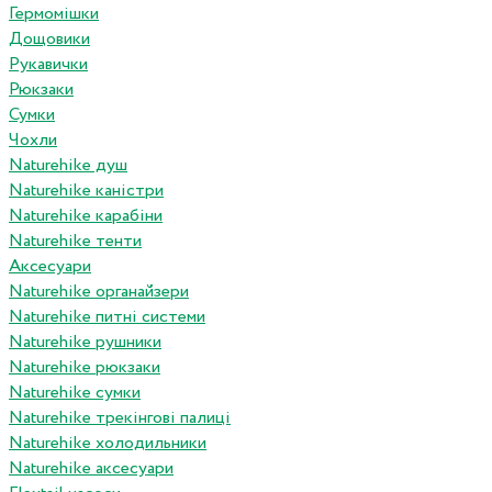
Гермомішки
Дощовики
Рукавички
Рюкзаки
Сумки
Чохли
Naturehike душ
Naturehike каністри
Naturehike карабіни
Naturehike тенти
Аксесуари
Naturehike органайзери
Naturehike питні системи
Naturehike рушники
Naturehike рюкзаки
Naturehike сумки
Naturehike трекінгові палиці
Naturehike холодильники
Naturehike аксесуари