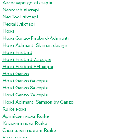
Аксесуари до ліхтарів
Nextorch ліхтарі
NexTool ліхтарі
Flextail ліхтарі
Ножі
Ножі Ganzo-Firebird-Adimanti
Ножі Adimanti Skimen design
Ножі Firebird
Ножі Firebird 7а серія
Ножі Firebird FH серія
Ножі Ganzo
Ножі Ganzo 6а серія
Ножі Ganzo 8а серія
Ножі Ganzo 7а серія
Ножі Adimanti Samson by Ganzo
Ruike ножі
Армійські ножі Ruike
Класичні ножі Ruike
Спеціальні моделі Ruike
Roxon ножi