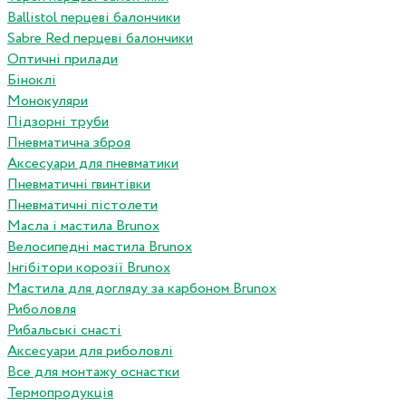
Ballistol перцеві балончики
Sabre Red перцеві балончики
Оптичні прилади
Біноклі
Монокуляри
Підзорні труби
Пневматична зброя
Аксесуари для пневматики
Пневматичні гвинтівки
Пневматичні пістолети
Масла і мастила Brunox
Велосипедні мастила Brunox
Інгібітори корозії Brunox
Мастила для догляду за карбоном Brunox
Риболовля
Рибальські снасті
Аксесуари для риболовлі
Все для монтажу оснастки
Термопродукція