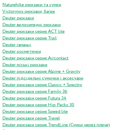
Naturehike рюкзаки та сумки
Victorinox рюкзаки, багаж
Deuter рюкзаки
Deuter велосипедні рюкзаки
Deuter рюкзаки серия ACT lite
Deuter рюкзаки серия Trail
Deuter гаманці
Deuter косметички
Deuter рюкзаки серия Aircontact
Deuter міські рюкзаки
Deuter рюкзаки серия Alpine + Gravity
Deuter підсідельні сумочки і аксесуари
Deuter рюкзаки серия Classic + Spectro
Deuter рюкзаки серия Family 36
Deuter рюкзаки серия Futura 34
Deuter рюкзаки серия Hip Packs 30
Deuter рюкзаки серия Speed lite
Deuter рюкзаки серия Travel
Deuter рюкзаки серия TrendLine (Сумки через плече)