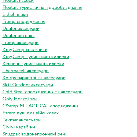
Flextail насоси
Flextail туристичне гідрообладнання
Litheli візки
Tramp спорядження
Deuter аксесуари
Deuter аптечка
Tramp аксесуари
KingCamp спальники
KingCamp туристичні килимки
Кемпинг туристичні килимки
Thermacell аксесуари
Knirps парасолі та аксесуари
Skif Outdoor аксесуари
Cold Steel спорядження та аксесуари
Only Hot грілки
C&amp;M TACTICAL спорядження
Estem душ для військових
Tekmat аксесуари
Сivivi карабіни
Snugpak водонепроникні речі