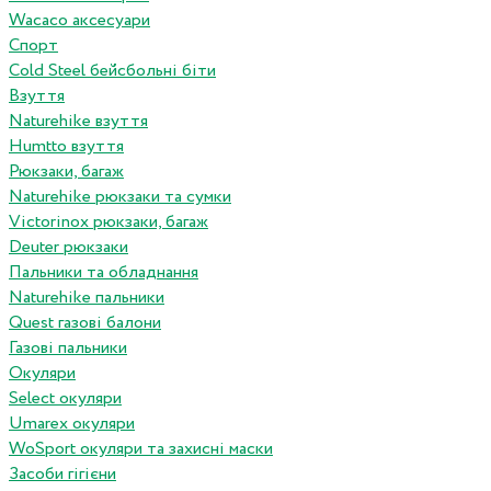
Wacaco аксесуари
Спорт
Cold Steel бейсбольні біти
Взуття
Naturehike взуття
Humtto взуття
Рюкзаки, багаж
Naturehike рюкзаки та сумки
Victorinox рюкзаки, багаж
Deuter рюкзаки
Пальники та обладнання
Naturehike пальники
Quest газові балони
Газові пальники
Окуляри
Select окуляри
Umarex окуляри
WoSport окуляри та захисні маски
Засоби гігієни