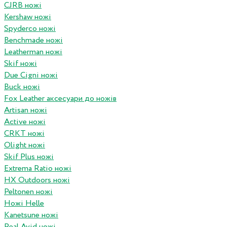
CJRB ножі
Kershaw ножі
Spyderco ножі
Benchmade ножі
Leatherman ножі
Skif ножі
Due Cigni ножі
Buck ножі
Fox Leather аксесуари до ножів
Artisan ножі
Active ножі
CRKT ножі
Olight ножі
Skif Plus ножі
Extrema Ratio ножі
HX Outdoors ножі
Peltonen ножі
Ножі Helle
Kanetsune ножі
Real Avid ножі