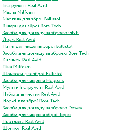
Інструмент Real Avid
Масла Milfoam
Мастила для зброї Ballistol
Вішери для зброї Bore Tech
Засоби для догляду за зброєю GNP
Йорж Real Avid
Патчі для чищення зброї Ballistol
Засоби для догляду за зброєю Bore Tech
Килимок Real Avid
Піна Milfoam
Шомполи для зброї Ballistol
Засоби для чищення Hoppe`s
Мульти Інструмент Real Avid
Набір для чистки Real Avid
Йоржі для зброї Bore Tech
Засоби для догляду за зброєю Dewey
Засоби для чищення зброї Терен
Протяжка Real Avid
Шомпол Real Avid