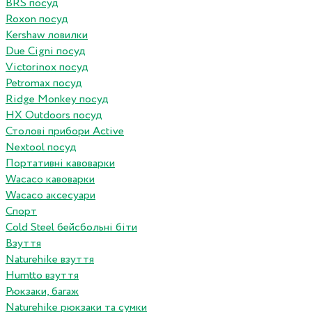
BRS посуд
Roxon посуд
Kershaw ловилки
Due Cigni посуд
Victorinox посуд
Petromax посуд
Ridge Monkey посуд
HX Outdoors посуд
Столові прибори Active
Nextool посуд
Портативні кавоварки
Wacaco кавоварки
Wacaco аксесуари
Спорт
Cold Steel бейсбольні біти
Взуття
Naturehike взуття
Humtto взуття
Рюкзаки, багаж
Naturehike рюкзаки та сумки