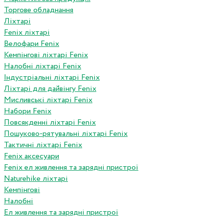
Торгове обладнання
Ліхтарі
Fenix ліхтарі
Велофари Fenix
Кемпінгові ліхтарі Fenix
Налобні ліхтарі Fenix
Індустріальні ліхтарі Fenix
Ліхтарі для дайвінгу Fenix
Мисливські ліхтарі Fenix
Набори Fenix
Повсякденні ліхтарі Fenix
Пошуково-рятувальні ліхтарі Fenix
Тактичні ліхтарі Fenix
Fenix аксесуари
Fenix ел живлення та зарядні пристрої
Naturehike ліхтарі
Кемпінгові
Налобні
Ел живлення та зарядні пристрої