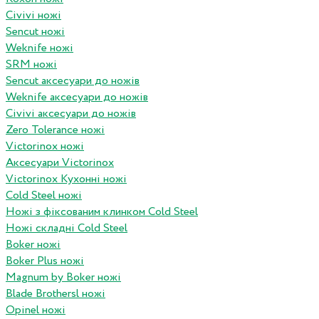
Civivi ножі
Sencut ножі
Weknife ножі
SRM ножі
Sencut аксесуари до ножів
Weknife аксесуари до ножів
Civivi аксесуари до ножів
Zero Tolerance ножі
Victorinox ножі
Аксесуари Victorinox
Victorinox Кухонні ножі
Cold Steel ножі
Ножі з фіксованим клинком Cold Steel
Ножі складні Cold Steel
Boker ножі
Boker Plus ножі
Magnum by Boker ножі
Blade Brothersl ножі
Opinel ножі