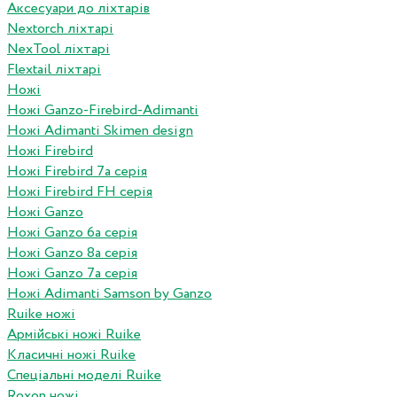
Аксесуари до ліхтарів
Nextorch ліхтарі
NexTool ліхтарі
Flextail ліхтарі
Ножі
Ножі Ganzo-Firebird-Adimanti
Ножі Adimanti Skimen design
Ножі Firebird
Ножі Firebird 7а серія
Ножі Firebird FH серія
Ножі Ganzo
Ножі Ganzo 6а серія
Ножі Ganzo 8а серія
Ножі Ganzo 7а серія
Ножі Adimanti Samson by Ganzo
Ruike ножі
Армійські ножі Ruike
Класичні ножі Ruike
Спеціальні моделі Ruike
Roxon ножi