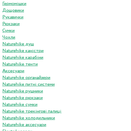
Гермомішки
Дощовики
Рукавички
Рюкзаки
Сумки
Чохли
Naturehike душ
Naturehike каністри
Naturehike карабіни
Naturehike тенти
Аксесуари
Naturehike органайзери
Naturehike питні системи
Naturehike рушники
Naturehike рюкзаки
Naturehike сумки
Naturehike трекінгові палиці
Naturehike холодильники
Naturehike аксесуари