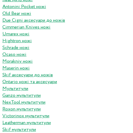
Antonini Pocket ножі
Old Bear ножі
Due Cigni аксесуари до ножів
Cimmerian Knives ножі
Umarex ножі
Hightron ножі
Schrade ножі
Ocaso ножі
Morakniv ножі
Maserin ножі
Skif аксесуари до ножів
Ontario ножі та аксесуари
Мультитули
Ganzo мультитули
NexTool мультитули
Roxon мультитули
Victorinox мультитули
Leatherman мультитули
Skif мультитули