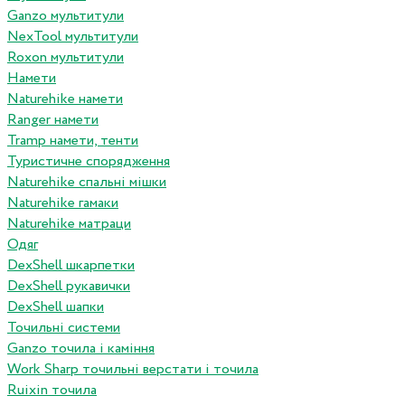
Ganzo мультитули
NexTool мультитули
Roxon мультитули
Намети
Naturehike намети
Ranger намети
Tramp намети, тенти
Туристичне спорядження
Naturehike спальні мішки
Naturehike гамаки
Naturehike матраци
Одяг
DexShell шкарпетки
DexShell рукавички
DexShell шапки
Точильні системи
Ganzo точила і каміння
Work Sharp точильні верстати і точила
Ruixin точила