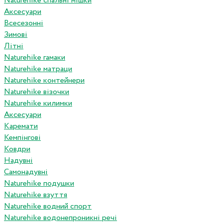
Naturehike спальні мішки
Аксесуари
Всесезонні
Зимові
Літні
Naturehike гамаки
Naturehike матраци
Naturehike контейнери
Naturehike візочки
Naturehike килимки
Аксесуари
Каремати
Кемпінгові
Ковдри
Надувні
Самонадувні
Naturehike подушки
Naturehike взуття
Naturehike водний спорт
Naturehike водонепроникні речі