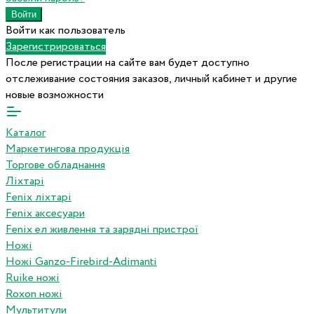
Войти как пользователь
Зарегистрироваться
После регистрации на сайте вам будет доступно
отслеживание состояния заказов, личный кабинет и другие
новые возможности
Каталог
Маркетингова продукція
Торгове обладнання
Ліхтарі
Fenix ліхтарі
Fenix аксесуари
Fenix ел живлення та зарядні пристрої
Ножі
Ножі Ganzo-Firebird-Adimanti
Ruike ножі
Roxon ножi
Мультитули