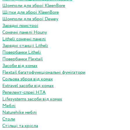
Шомполи для зброї KleenBore
Щітки для зброї KleenBore
Шомполи для зброї Dewey
Зарядні пристрої
Сонячні панелі Houny
Litheli сонячні панелі
Зарядні станції Litheli
Повербанки Litheli
Повербанки Flextail
Засоби від комах
Flextail багатофункціональні фумігатори
Сольова зброя від комах
Extravel засоби від комах
Репелент-спреї HTA
Lifesystems засоби від комах
Меблі
Naturehike меблі
Столи
Стільці та крісла