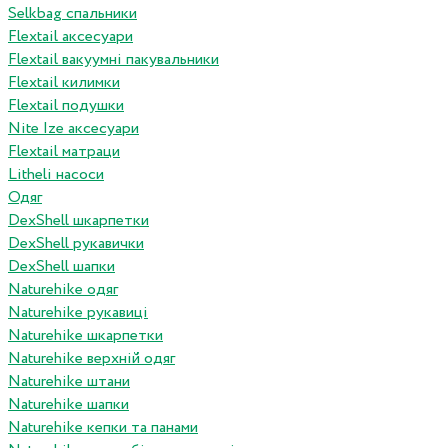
Selkbag спальники
Flextail аксесуари
Flextail вакуумні пакувальники
Flextail килимки
Flextail подушки
Nite Ize аксесуари
Flextail матраци
Litheli насоси
Одяг
DexShell шкарпетки
DexShell рукавички
DexShell шапки
Naturehike одяг
Naturehike рукавиці
Naturehike шкарпетки
Naturehike верхній одяг
Naturehike штани
Naturehike шапки
Naturehike кепки та панами