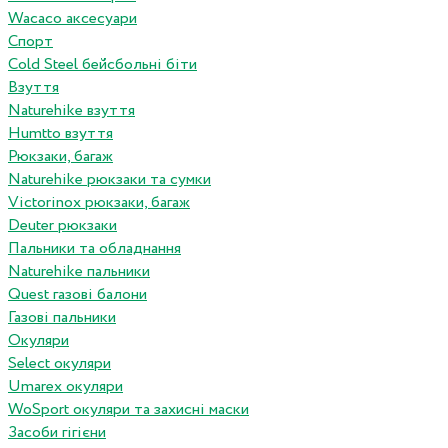
Wacaco аксесуари
Спорт
Cold Steel бейсбольні біти
Взуття
Naturehike взуття
Humtto взуття
Рюкзаки, багаж
Naturehike рюкзаки та сумки
Victorinox рюкзаки, багаж
Deuter рюкзаки
Пальники та обладнання
Naturehike пальники
Quest газові балони
Газові пальники
Окуляри
Select окуляри
Umarex окуляри
WoSport окуляри та захисні маски
Засоби гігієни