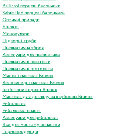
Ballistol перцеві балончики
Sabre Red перцеві балончики
Оптичні прилади
Біноклі
Монокуляри
Підзорні труби
Пневматична зброя
Аксесуари для пневматики
Пневматичні гвинтівки
Пневматичні пістолети
Масла і мастила Brunox
Велосипедні мастила Brunox
Інгібітори корозії Brunox
Мастила для догляду за карбоном Brunox
Риболовля
Рибальські снасті
Аксесуари для риболовлі
Все для монтажу оснастки
Термопродукція