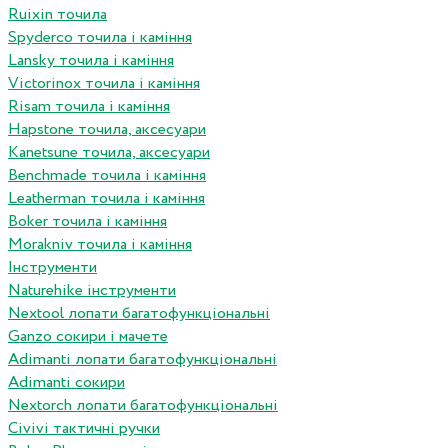
Ruixin точила
Spyderco точила і каміння
Lansky точила і каміння
Victorinox точила і каміння
Risam точила і каміння
Hapstone точила, аксесуари
Kanetsune точила, аксесуари
Benchmade точила і каміння
Leatherman точила і каміння
Boker точила і каміння
Morakniv точила і каміння
Інструменти
Naturehike інструменти
Nextool лопати багатофункціональні
Ganzo сокири і мачете
Adimanti лопати багатофункціональні
Adimanti сокири
Nextorch лопати багатофункціональні
Сivivi тактичні ручки