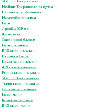
Skif Outdoor рюкзаки
Helikon-Tex рюкзаки та сумки
Пальники та обладнання
Naturehike пальники
Газові
Дров&#039;яні
Аксесуари
Quest газові балони
Газові пальники
BRS газові пальники
Пальники Ganzo
Kovea газові пальники
APG газові пальники
Primus газові пальники
Skif Outdoor пальники
Tramp газові пальники
Сила газові пальники
Газові лампи
Kovea газові лампи
BRS газові лампи