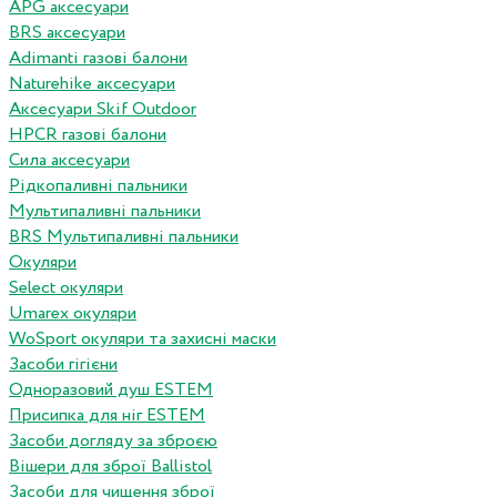
APG аксесуари
BRS аксесуари
Adimanti газові балони
Naturehike аксесуари
Аксесуари Skif Outdoor
HPCR газові балони
Сила аксесуари
Рідкопаливні пальники
Мультипаливні пальники
BRS Мультипаливні пальники
Окуляри
Select окуляри
Umarex окуляри
WoSport окуляри та захисні маски
Засоби гігієни
Одноразовий душ ESTEM
Присипка для ніг ESTEM
Засоби догляду за зброєю
Вішери для зброї Ballistol
Засоби для чищення зброї