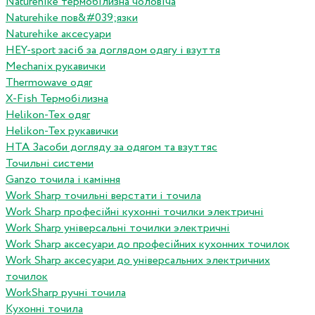
Naturehike термобілизна чоловіча
Naturehike пов&#039;язки
Naturehike аксесуари
HEY-sport засіб за доглядом одягу і взуття
Mechanix рукавички
Thermowave одяг
X-Fish Термобілизна
Helikon-Tex одяг
Helikon-Tex рукавички
HTA Засоби догляду за одягом та взуттяс
Точильні системи
Ganzo точила і каміння
Work Sharp точильні верстати і точила
Work Sharp професiйнi кухоннi точилки электричнi
Work Sharp унiверсальнi точилки электричнi
Work Sharp аксесуари до професiйних кухонних точилок
Work Sharp аксесуари до унiверсальних электричних
точилок
WorkSharp ручні точила
Кухонні точила