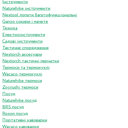
Інструменти
Naturehike інструменти
Nextool лопати багатофункціональні
Ganzo сокири і мачете
Техніка
Електроінструменти
Садові інструменти
Тактичне спорядження
Nextorch аксесуари
Nextorch тактичні перчатки
Термоси та термокухлі
Wacaco термокухлі
Naturehike термоси
Zojirushi термоси
Посуд
Naturehike посуд
BRS посуд
Roxon посуд
Портативні кавоварки
Wacaco кавоварки