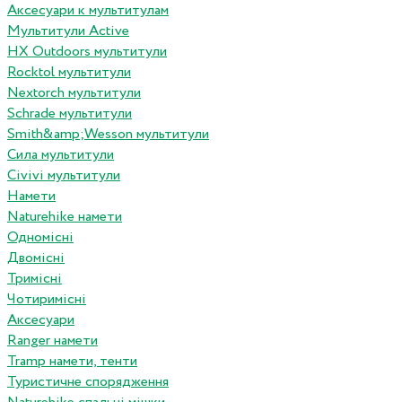
Аксесуари к мультитулам
Мультитули Active
HX Outdoors мультитули
Rocktol мультитули
Nextorch мультитули
Schrade мультитули
Smith&amp;Wesson мультитули
Сила мультитули
Civivi мультитули
Намети
Naturehike намети
Одномісні
Двомісні
Тримісні
Чотиримісні
Аксесуари
Ranger намети
Tramp намети, тенти
Туристичне спорядження