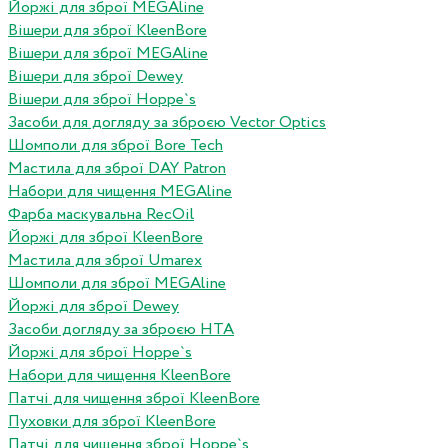
Йоржі для зброї MEGAline
Вішери для зброї KleenBore
Вішери для зброї MEGAline
Вішери для зброї Dewey
Вішери для зброї Hoppe`s
Засоби для догляду за зброєю Vector Optics
Шомполи для зброї Bore Tech
Мастила для зброї DAY Patron
Набори для чищення MEGAline
Фарба маскувальна RecOil
Йоржі для зброї KleenBore
Мастила для зброї Umarex
Шомполи для зброї MEGAline
Йоржі для зброї Dewey
Засоби догляду за зброєю HTA
Йоржі для зброї Hoppe`s
Набори для чищення KleenBore
Патчі для чищення зброї KleenBore
Пуховки для зброї KleenBore
Патчі для чищення зброї Hoppe`s