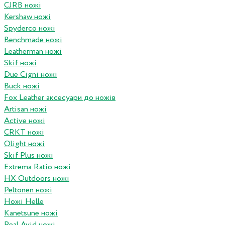
CJRB ножі
Kershaw ножі
Spyderco ножі
Benchmade ножі
Leatherman ножі
Skif ножі
Due Cigni ножі
Buck ножі
Fox Leather аксесуари до ножів
Artisan ножі
Active ножі
CRKT ножі
Olight ножі
Skif Plus ножі
Extrema Ratio ножі
HX Outdoors ножі
Peltonen ножі
Ножі Helle
Kanetsune ножі
Real Avid ножі