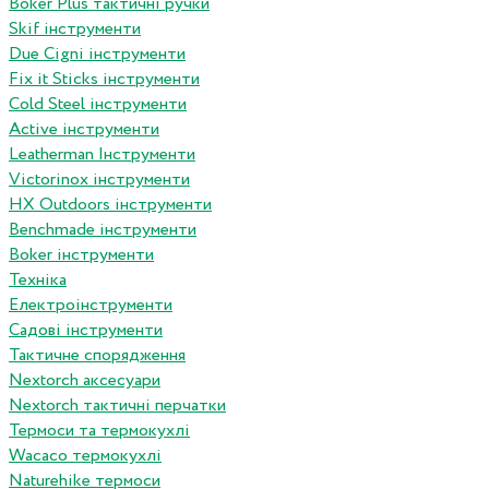
Boker Plus тактичні ручки
Skif інструменти
Due Cigni інструменти
Fix it Sticks інструменти
Сold Steel інструменти
Active інструменти
Leatherman Інструменти
Victorinox інструменти
HX Outdoors інструменти
Benchmade інструменти
Boker інструменти
Техніка
Електроінструменти
Садові інструменти
Тактичне спорядження
Nextorch аксесуари
Nextorch тактичні перчатки
Термоси та термокухлі
Wacaco термокухлі
Naturehike термоси