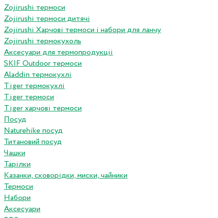
Zojirushi термоси
Zojirushi термоси дитячі
Zojirushi Харчові термоси і набори для ланчу
Zojirushi термокухоль
Аксесуари для термопродукціі
SKIF Outdoor термоси
Aladdin термокухлі
Tiger термокухлі
Tiger термоси
Tiger харчові термоси
Посуд
Naturehike посуд
Титановий посуд
Чашки
Тарілки
Казанки, сковорідки, миски, чайники
Термоси
Набори
Аксесуари