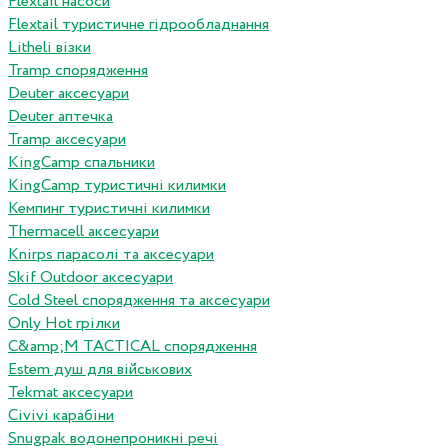
Flextail насоси
Flextail туристичне гідрообладнання
Litheli візки
Tramp спорядження
Deuter аксесуари
Deuter аптечка
Tramp аксесуари
KingCamp спальники
KingCamp туристичні килимки
Кемпинг туристичні килимки
Thermacell аксесуари
Knirps парасолі та аксесуари
Skif Outdoor аксесуари
Cold Steel спорядження та аксесуари
Only Hot грілки
C&amp;M TACTICAL спорядження
Estem душ для військових
Tekmat аксесуари
Сivivi карабіни
Snugpak водонепроникні речі