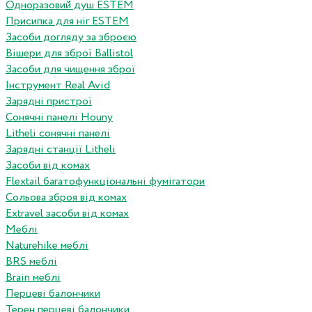
Одноразовий душ ESTEM
Присипка для ніг ESTEM
Засоби догляду за зброєю
Вішери для зброї Ballistol
Засоби для чищення зброї
Інструмент Real Avid
Зарядні пристрої
Сонячні панелі Houny
Litheli сонячні панелі
Зарядні станції Litheli
Засоби від комах
Flextail багатофункціональні фумігатори
Сольова зброя від комах
Extravel засоби від комах
Меблі
Naturehike меблі
BRS меблі
Brain меблі
Перцеві балончики
Терен перцеві балончики