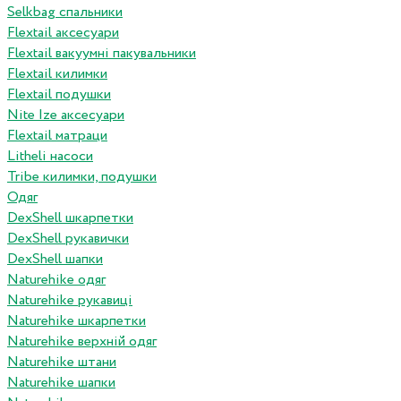
Selkbag спальники
Flextail аксесуари
Flextail вакуумні пакувальники
Flextail килимки
Flextail подушки
Nite Ize аксесуари
Flextail матраци
Litheli насоси
Tribe килимки, подушки
Одяг
DexShell шкарпетки
DexShell рукавички
DexShell шапки
Naturehike одяг
Naturehike рукавиці
Naturehike шкарпетки
Naturehike верхній одяг
Naturehike штани
Naturehike шапки