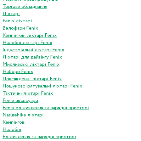
Торгове обладнання
Ліхтарі
Fenix ліхтарі
Велофари Fenix
Кемпінгові ліхтарі Fenix
Налобні ліхтарі Fenix
Індустріальні ліхтарі Fenix
Ліхтарі для дайвінгу Fenix
Мисливські ліхтарі Fenix
Набори Fenix
Повсякденні ліхтарі Fenix
Пошуково-рятувальні ліхтарі Fenix
Тактичні ліхтарі Fenix
Fenix аксесуари
Fenix ел живлення та зарядні пристрої
Naturehike ліхтарі
Кемпінгові
Налобні
Ел живлення та зарядні пристрої