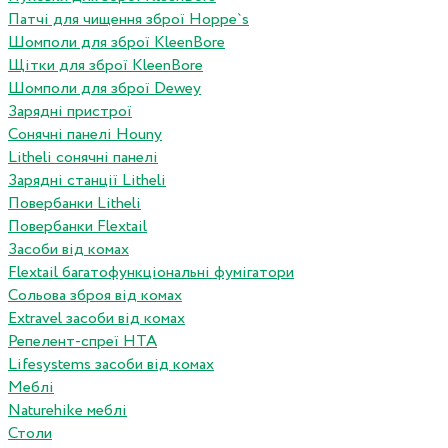
Патчі для чищення зброї Hoppe`s
Шомполи для зброї KleenBore
Щітки для зброї KleenBore
Шомполи для зброї Dewey
Зарядні пристрої
Сонячні панелі Houny
Litheli сонячні панелі
Зарядні станції Litheli
Повербанки Litheli
Повербанки Flextail
Засоби від комах
Flextail багатофункціональні фумігатори
Сольова зброя від комах
Extravel засоби від комах
Репелент-спреї HTA
Lifesystems засоби від комах
Меблі
Naturehike меблі
Столи