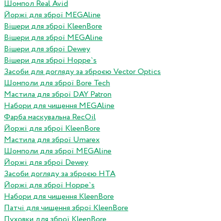
Шомпол Real Avid
Йоржі для зброї MEGAline
Вішери для зброї KleenBore
Вішери для зброї MEGAline
Вішери для зброї Dewey
Вішери для зброї Hoppe`s
Засоби для догляду за зброєю Vector Optics
Шомполи для зброї Bore Tech
Мастила для зброї DAY Patron
Набори для чищення MEGAline
Фарба маскувальна RecOil
Йоржі для зброї KleenBore
Мастила для зброї Umarex
Шомполи для зброї MEGAline
Йоржі для зброї Dewey
Засоби догляду за зброєю HTA
Йоржі для зброї Hoppe`s
Набори для чищення KleenBore
Патчі для чищення зброї KleenBore
Пуховки для зброї KleenBore