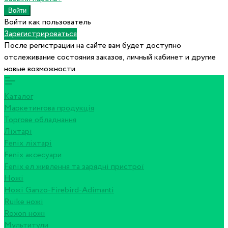
Войти как пользователь
Зарегистрироваться
После регистрации на сайте вам будет доступно
отслеживание состояния заказов, личный кабинет и другие
новые возможности
Каталог
Маркетингова продукція
Торгове обладнання
Ліхтарі
Fenix ліхтарі
Fenix аксесуари
Fenix ел живлення та зарядні пристрої
Ножі
Ножі Ganzo-Firebird-Adimanti
Ruike ножі
Roxon ножi
Мультитули