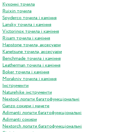
Кухонні точила
Ruixin точила
Spyderco точила і каміння
Lansky точила і каміння
Victorinox точила і каміння
Risam точила і каміння
Hapstone точила, аксесуари
Kanetsune точила, аксесуари
Benchmade точила і каміння
Leatherman точила і каміння
Boker точила і каміння
Morakniv точила і каміння
Інструменти
Naturehike інструменти
Nextool лопати багатофункціональні
Ganzo сокири і мачете
Adimanti лопати багатофункціональні
Adimanti сокири
Nextorch лопати багатофункціональні