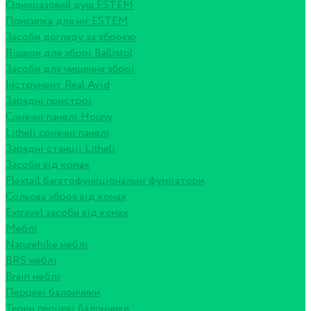
Одноразовий душ ESTEM
Присипка для ніг ESTEM
Засоби догляду за зброєю
Вішери для зброї Ballistol
Засоби для чищення зброї
Інструмент Real Avid
Зарядні пристрої
Сонячні панелі Houny
Litheli сонячні панелі
Зарядні станції Litheli
Засоби від комах
Flextail багатофункціональні фумігатори
Сольова зброя від комах
Extravel засоби від комах
Меблі
Naturehike меблі
BRS меблі
Brain меблі
Перцеві балончики
Терен перцеві балончики