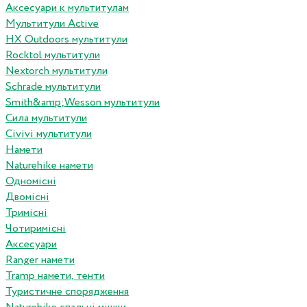
Аксесуари к мультитулам
Мультитули Active
HX Outdoors мультитули
Rocktol мультитули
Nextorch мультитули
Schrade мультитули
Smith&amp;Wesson мультитули
Сила мультитули
Civivi мультитули
Намети
Naturehike намети
Одномісні
Двомісні
Тримісні
Чотиримісні
Аксесуари
Ranger намети
Tramp намети, тенти
Туристичне спорядження