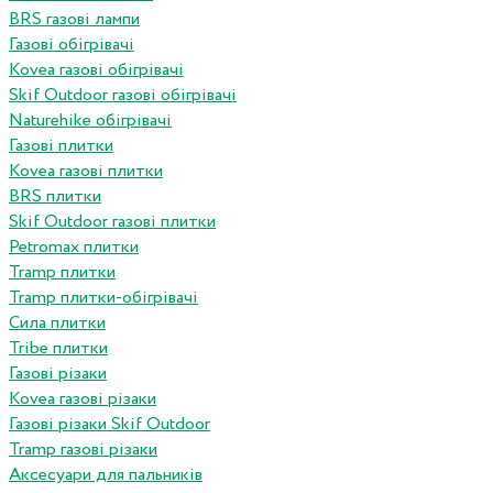
BRS газові лампи
Газові обігрівачі
Kovea газові обігрівачі
Skif Outdoor газові обігрівачі
Naturehike обігрівачі
Газові плитки
Kovea газові плитки
BRS плитки
Skif Outdoor газові плитки
Petromax плитки
Tramp плитки
Tramp плитки-обігрівачі
Сила плитки
Tribe плитки
Газові різаки
Kovea газові різаки
Газові різаки Skif Outdoor
Tramp газові різаки
Аксесуари для пальників