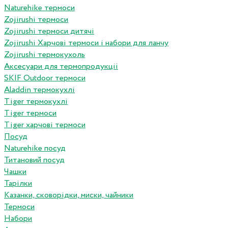
Naturehike термоси
Zojirushi термоси
Zojirushi термоси дитячі
Zojirushi Харчові термоси і набори для ланчу
Zojirushi термокухоль
Аксесуари для термопродукціі
SKIF Outdoor термоси
Aladdin термокухлі
Tiger термокухлі
Tiger термоси
Tiger харчові термоси
Посуд
Naturehike посуд
Титановий посуд
Чашки
Тарілки
Казанки, сковорідки, миски, чайники
Термоси
Набори