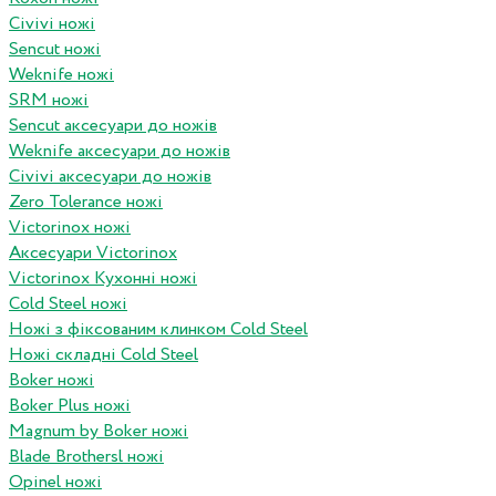
Civivi ножі
Sencut ножі
Weknife ножі
SRM ножі
Sencut аксесуари до ножів
Weknife аксесуари до ножів
Civivi аксесуари до ножів
Zero Tolerance ножі
Victorinox ножі
Аксесуари Victorinox
Victorinox Кухонні ножі
Cold Steel ножі
Ножі з фіксованим клинком Cold Steel
Ножі складні Cold Steel
Boker ножі
Boker Plus ножі
Magnum by Boker ножі
Blade Brothersl ножі
Opinel ножі