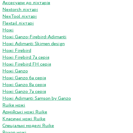
Аксесуари до ліхтарів
Nextorch ліхтарі
NexTool ліхтарі
Flextail ліхтарі
Ножі
Ножі Ganzo-Firebird-Adimanti
Ножі Adimanti Skimen design
Ножі Firebird
Ножі Firebird 7а серія
Ножі Firebird FH серія
Ножі Ganzo
Ножі Ganzo 6а серія
Ножі Ganzo 8а серія
Ножі Ganzo 7а серія
Ножі Adimanti Samson by Ganzo
Ruike ножі
Армійські ножі Ruike
Класичні ножі Ruike
Спеціальні моделі Ruike
Roxon ножi