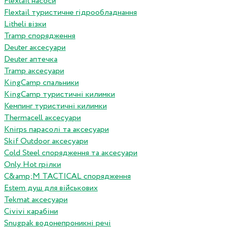
Flextail насоси
Flextail туристичне гідрообладнання
Litheli візки
Tramp спорядження
Deuter аксесуари
Deuter аптечка
Tramp аксесуари
KingCamp спальники
KingCamp туристичні килимки
Кемпинг туристичні килимки
Thermacell аксесуари
Knirps парасолі та аксесуари
Skif Outdoor аксесуари
Cold Steel спорядження та аксесуари
Only Hot грілки
C&amp;M TACTICAL спорядження
Estem душ для військових
Tekmat аксесуари
Сivivi карабіни
Snugpak водонепроникні речі