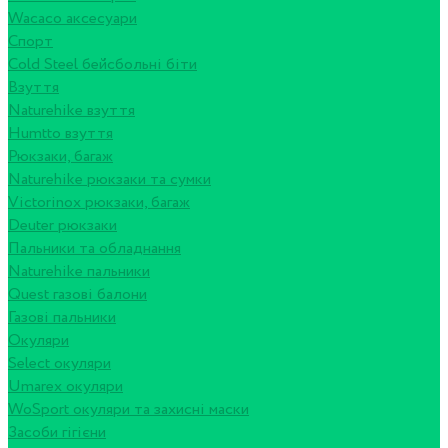
Wacaco аксесуари
Спорт
Cold Steel бейсбольні біти
Взуття
Naturehike взуття
Humtto взуття
Рюкзаки, багаж
Naturehike рюкзаки та сумки
Victorinox рюкзаки, багаж
Deuter рюкзаки
Пальники та обладнання
Naturehike пальники
Quest газові балони
Газові пальники
Окуляри
Select окуляри
Umarex окуляри
WoSport окуляри та захисні маски
Засоби гігієни