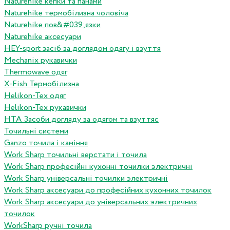
Naturehike кепки та панами
Naturehike термобілизна чоловіча
Naturehike пов&#039;язки
Naturehike аксесуари
HEY-sport засіб за доглядом одягу і взуття
Mechanix рукавички
Thermowave одяг
X-Fish Термобілизна
Helikon-Tex одяг
Helikon-Tex рукавички
HTA Засоби догляду за одягом та взуттяс
Точильні системи
Ganzo точила і каміння
Work Sharp точильні верстати і точила
Work Sharp професiйнi кухоннi точилки электричнi
Work Sharp унiверсальнi точилки электричнi
Work Sharp аксесуари до професiйних кухонних точилок
Work Sharp аксесуари до унiверсальних электричних
точилок
WorkSharp ручні точила