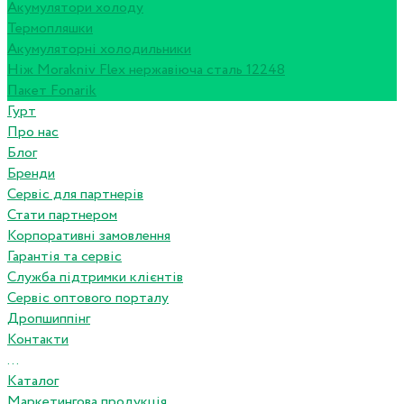
Акумулятори холоду
Термопляшки
Акумуляторні холодильники
Ніж Morakniv Flex нержавіюча сталь 12248
Пакет Fonarik
Гурт
Про нас
Блог
Бренди
Сервіс для партнерів
Стати партнером
Корпоративні замовлення
Гарантія та сервіс
Служба підтримки клієнтів
Сервіс оптового порталу
Дропшиппінг
Контакти
...
Каталог
Маркетингова продукція