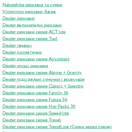
Naturehike рюкзаки та сумки
Victorinox рюкзаки, багаж
Deuter рюкзаки
Deuter велосипедні рюкзаки
Deuter рюкзаки серия ACT lite
Deuter рюкзаки серия Trail
Deuter гаманці
Deuter косметички
Deuter рюкзаки серия Aircontact
Deuter міські рюкзаки
Deuter рюкзаки серия Alpine + Gravity
Deuter підсідельні сумочки і аксесуари
Deuter рюкзаки серия Classic + Spectro
Deuter рюкзаки серия Family 36
Deuter рюкзаки серия Futura 34
Deuter рюкзаки серия Hip Packs 30
Deuter рюкзаки серия Speed lite
Deuter рюкзаки серия Travel
Deuter рюкзаки серия TrendLine (Сумки через плече)