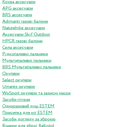
Kovea аксесуари
APG аксесуари
BRS аксесуари
Adimanti газові балони
Naturehike аксесуари
Аксесуари Skif Outdoor
HPCR газові балони
Сила аксесуари
Рідкопаливні пальники
Мультипаливні пальники
BRS Мультипаливні пальники
Окуляри
Select окуляри
Umarex окуляри
WoSport окуляри та захисні маски
Засоби гігієни
Одноразовий душ ESTEM
Присипка для ніг ESTEM
Засоби догляду за зброєю
Вішери для зброї Ballistol