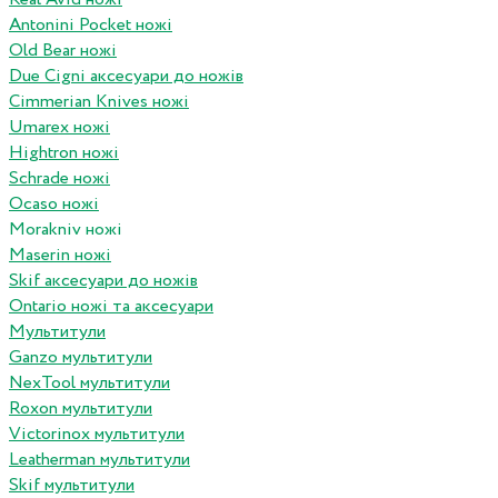
Antonini Pocket ножі
Old Bear ножі
Due Cigni аксесуари до ножів
Cimmerian Knives ножі
Umarex ножі
Hightron ножі
Schrade ножі
Ocaso ножі
Morakniv ножі
Maserin ножі
Skif аксесуари до ножів
Ontario ножі та аксесуари
Мультитули
Ganzo мультитули
NexTool мультитули
Roxon мультитули
Victorinox мультитули
Leatherman мультитули
Skif мультитули