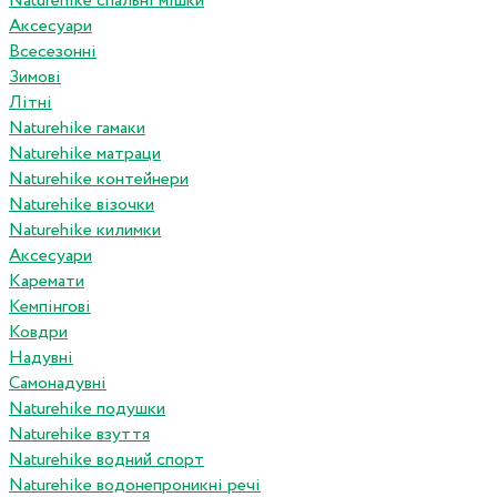
Naturehike спальні мішки
Аксесуари
Всесезонні
Зимові
Літні
Naturehike гамаки
Naturehike матраци
Naturehike контейнери
Naturehike візочки
Naturehike килимки
Аксесуари
Каремати
Кемпінгові
Ковдри
Надувні
Самонадувні
Naturehike подушки
Naturehike взуття
Naturehike водний спорт
Naturehike водонепроникні речі