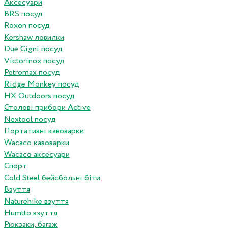
Аксесуари
BRS посуд
Roxon посуд
Kershaw ловилки
Due Cigni посуд
Victorinox посуд
Petromax посуд
Ridge Monkey посуд
HX Outdoors посуд
Столові прибори Active
Nextool посуд
Портативні кавоварки
Wacaco кавоварки
Wacaco аксесуари
Спорт
Cold Steel бейсбольні біти
Взуття
Naturehike взуття
Humtto взуття
Рюкзаки, багаж