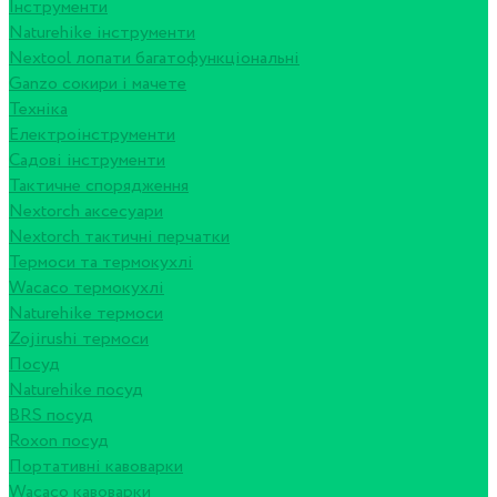
Інструменти
Naturehike інструменти
Nextool лопати багатофункціональні
Ganzo сокири і мачете
Техніка
Електроінструменти
Садові інструменти
Тактичне спорядження
Nextorch аксесуари
Nextorch тактичні перчатки
Термоси та термокухлі
Wacaco термокухлі
Naturehike термоси
Zojirushi термоси
Посуд
Naturehike посуд
BRS посуд
Roxon посуд
Портативні кавоварки
Wacaco кавоварки