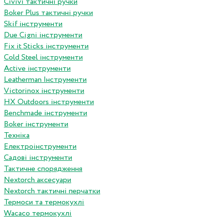
Сivivi тактичні ручки
Boker Plus тактичні ручки
Skif інструменти
Due Cigni інструменти
Fix it Sticks інструменти
Сold Steel інструменти
Active інструменти
Leatherman Інструменти
Victorinox інструменти
HX Outdoors інструменти
Benchmade інструменти
Boker інструменти
Техніка
Електроінструменти
Садові інструменти
Тактичне спорядження
Nextorch аксесуари
Nextorch тактичні перчатки
Термоси та термокухлі
Wacaco термокухлі