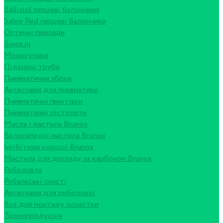
Ballistol перцеві балончики
Sabre Red перцеві балончики
Оптичні прилади
Біноклі
Монокуляри
Підзорні труби
Пневматична зброя
Аксесуари для пневматики
Пневматичні гвинтівки
Пневматичні пістолети
Масла і мастила Brunox
Велосипедні мастила Brunox
Інгібітори корозії Brunox
Мастила для догляду за карбоном Brunox
Риболовля
Рибальські снасті
Аксесуари для риболовлі
Все для монтажу оснастки
Термопродукція