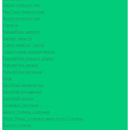
Ganzo мультитули
NexTool мультитули
Roxon мультитули
Намети
Naturehike намети
Ranger намети
Tramp намети, тенти
Туристичне спорядження
Naturehike спальні мішки
Naturehike гамаки
Naturehike матраци
Одяг
DexShell шкарпетки
DexShell рукавички
DexShell шапки
Точильні системи
Ganzo точила і каміння
Work Sharp точильні верстати і точила
Ruixin точила