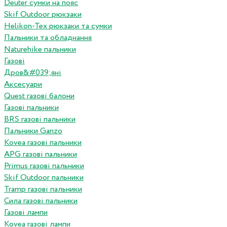
Deuter сумки на пояс
Skif Outdoor рюкзаки
Helikon-Tex рюкзаки та сумки
Пальники та обладнання
Naturehike пальники
Газові
Дров&#039;яні
Аксесуари
Quest газові балони
Газові пальники
BRS газові пальники
Пальники Ganzo
Kovea газові пальники
APG газові пальники
Primus газові пальники
Skif Outdoor пальники
Tramp газові пальники
Сила газові пальники
Газові лампи
Kovea газові лампи