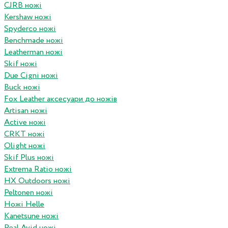
CJRB ножі
Kershaw ножі
Spyderco ножі
Benchmade ножі
Leatherman ножі
Skif ножі
Due Cigni ножі
Buck ножі
Fox Leather аксесуари до ножів
Artisan ножі
Active ножі
CRKT ножі
Olight ножі
Skif Plus ножі
Extrema Ratio ножі
HX Outdoors ножі
Peltonen ножі
Ножі Helle
Kanetsune ножі
Real Avid ножі