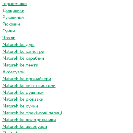
Гермомішки
Дощовики
Рукавички
Рюкзаки
Сумки
Чохли
Naturehike душ
Naturehike каністри
Naturehike карабіни
Naturehike тенти
Аксесуари
Naturehike органайзери
Naturehike питні системи
Naturehike рушники
Naturehike рюкзаки
Naturehike сумки
Naturehike трекінгові палиці
Naturehike холодильники
Naturehike аксесуари