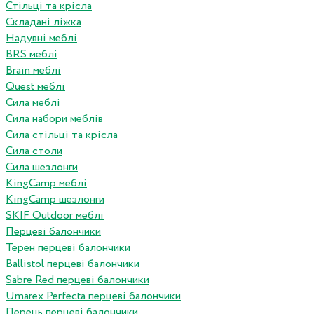
Стільці та крісла
Складані ліжка
Надувні меблі
BRS меблі
Brain меблі
Quest меблі
Сила меблі
Сила набори меблів
Сила стільці та крісла
Сила столи
Сила шезлонги
KingCamp меблі
KingCamp шезлонги
SKIF Outdoor меблі
Перцеві балончики
Терен перцеві балончики
Ballistol перцеві балончики
Sabre Red перцеві балончики
Umarex Perfecta перцеві балончики
Перець перцеві балончики