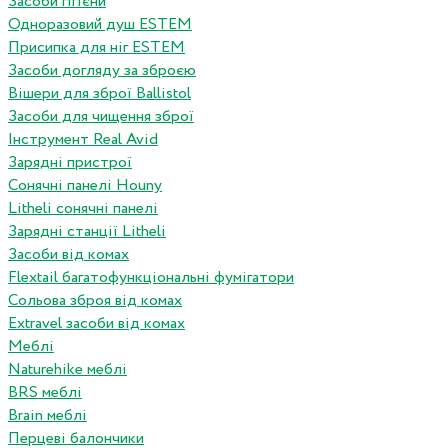
Засоби гігієни
Одноразовий душ ESTEM
Присипка для ніг ESTEM
Засоби догляду за зброєю
Вішери для зброї Ballistol
Засоби для чищення зброї
Інструмент Real Avid
Зарядні пристрої
Сонячні панелі Houny
Litheli сонячні панелі
Зарядні станції Litheli
Засоби від комах
Flextail багатофункціональні фумігатори
Сольова зброя від комах
Extravel засоби від комах
Меблі
Naturehike меблі
BRS меблі
Brain меблі
Перцеві балончики