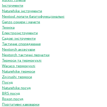
Ruixin точила
Інструменти
Naturehike інструменти
Nextool лопати багатофункціональні
Ganzo сокири і мачете
Техніка
Електроінструменти
Садові інструменти
Тактичне спорядження
Nextorch аксесуари
Nextorch тактичні перчатки
Термоси та термокухлі
Wacaco термокухлі
Naturehike термоси
Zojirushi термоси
Посуд
Naturehike посуд
BRS посуд
Roxon посуд
Портативні кавоварки