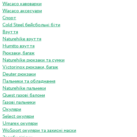
Wacaco кавоварки
Wacaco аксесуари
Спорт
Cold Steel бейсбольні біти
Взуття
Naturehike взуття
Humtto взуття
Рюкзаки, багаж
Naturehike рюкзаки та сумки
Victorinox рюкзаки, багаж
Deuter рюкзаки
Пальники та обладнання
Naturehike пальники
Quest газові балони
Газові пальники
Окуляри
Select окуляри
Umarex окуляри
WoSport окуляри та захисні маски