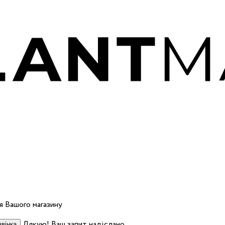
 Вашого магазину
Дякую! Ваш запит надіслано.
вінка