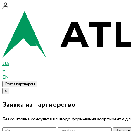
UA
EN
Стати партнером
×
Заявка на партнерство
Безкоштовна консультація щодо формування асортименту для
Чекаю дз