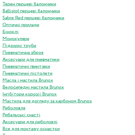
Терен перцеві балончики
Ballistol перцеві балончики
Sabre Red перцеві балончики
Оптичні прилади
Біноклі
Монокуляри
Підзорні труби
Пневматична зброя
Аксесуари для пневматики
Пневматичні гвинтівки
Пневматичні пістолети
Масла і мастила Brunox
Велосипедні мастила Brunox
Інгібітори корозії Brunox
Мастила для догляду за карбоном Brunox
Риболовля
Рибальські снасті
Аксесуари для риболовлі
Все для монтажу оснастки