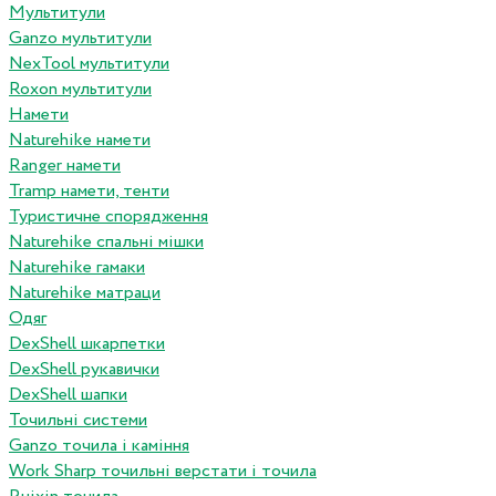
Мультитули
Ganzo мультитули
NexTool мультитули
Roxon мультитули
Намети
Naturehike намети
Ranger намети
Tramp намети, тенти
Туристичне спорядження
Naturehike спальні мішки
Naturehike гамаки
Naturehike матраци
Одяг
DexShell шкарпетки
DexShell рукавички
DexShell шапки
Точильні системи
Ganzo точила і каміння
Work Sharp точильні верстати і точила