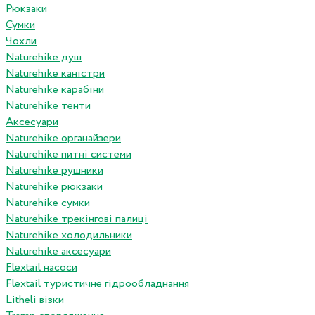
Рюкзаки
Сумки
Чохли
Naturehike душ
Naturehike каністри
Naturehike карабіни
Naturehike тенти
Аксесуари
Naturehike органайзери
Naturehike питні системи
Naturehike рушники
Naturehike рюкзаки
Naturehike сумки
Naturehike трекінгові палиці
Naturehike холодильники
Naturehike аксесуари
Flextail насоси
Flextail туристичне гідрообладнання
Litheli візки