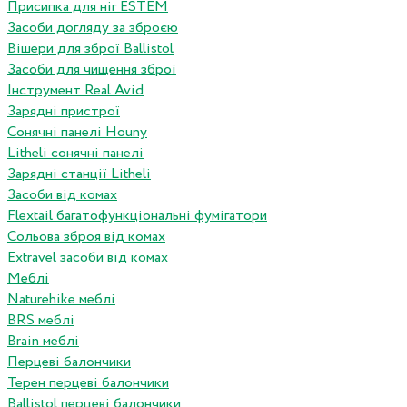
Присипка для ніг ESTEM
Засоби догляду за зброєю
Вішери для зброї Ballistol
Засоби для чищення зброї
Інструмент Real Avid
Зарядні пристрої
Сонячні панелі Houny
Litheli сонячні панелі
Зарядні станції Litheli
Засоби від комах
Flextail багатофункціональні фумігатори
Сольова зброя від комах
Extravel засоби від комах
Меблі
Naturehike меблі
BRS меблі
Brain меблі
Перцеві балончики
Терен перцеві балончики
Ballistol перцеві балончики