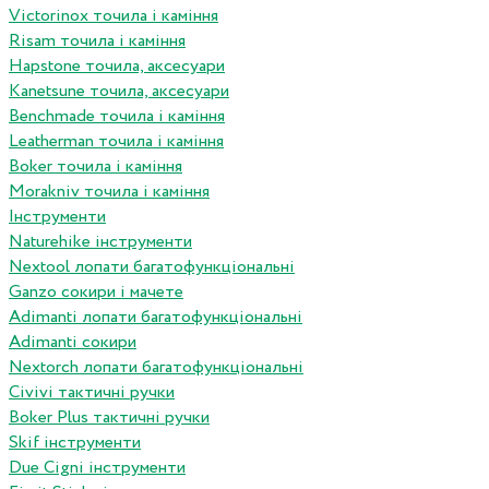
Victorinox точила і каміння
Risam точила і каміння
Hapstone точила, аксесуари
Kanetsune точила, аксесуари
Benchmade точила і каміння
Leatherman точила і каміння
Boker точила і каміння
Morakniv точила і каміння
Інструменти
Naturehike інструменти
Nextool лопати багатофункціональні
Ganzo сокири і мачете
Adimanti лопати багатофункціональні
Adimanti сокири
Nextorch лопати багатофункціональні
Сivivi тактичні ручки
Boker Plus тактичні ручки
Skif інструменти
Due Cigni інструменти