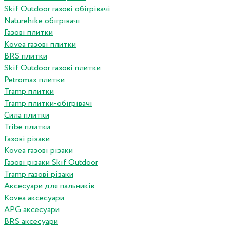
Skif Outdoor газові обігрівачі
Naturehike обігрівачі
Газові плитки
Kovea газові плитки
BRS плитки
Skif Outdoor газові плитки
Petromax плитки
Tramp плитки
Tramp плитки-обігрівачі
Сила плитки
Tribe плитки
Газові різаки
Kovea газові різаки
Газові різаки Skif Outdoor
Tramp газові різаки
Аксесуари для пальників
Kovea аксесуари
APG аксесуари
BRS аксесуари