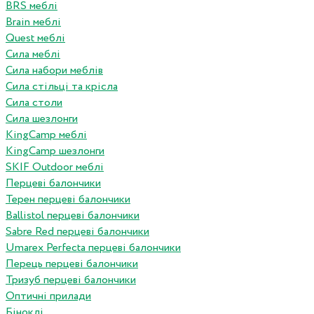
BRS меблі
Brain меблі
Quest меблі
Сила меблі
Сила набори меблів
Сила стільці та крісла
Сила столи
Сила шезлонги
KingCamp меблі
KingCamp шезлонги
SKIF Outdoor меблі
Перцеві балончики
Терен перцеві балончики
Ballistol перцеві балончики
Sabre Red перцеві балончики
Umarex Perfecta перцеві балончики
Перець перцеві балончики
Тризуб перцеві балончики
Оптичні прилади
Біноклі