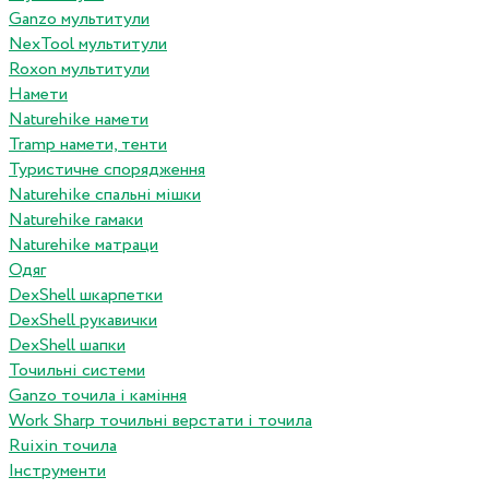
Ganzo мультитули
NexTool мультитули
Roxon мультитули
Намети
Naturehike намети
Tramp намети, тенти
Туристичне спорядження
Naturehike спальні мішки
Naturehike гамаки
Naturehike матраци
Одяг
DexShell шкарпетки
DexShell рукавички
DexShell шапки
Точильні системи
Ganzo точила і каміння
Work Sharp точильні верстати і точила
Ruixin точила
Інструменти