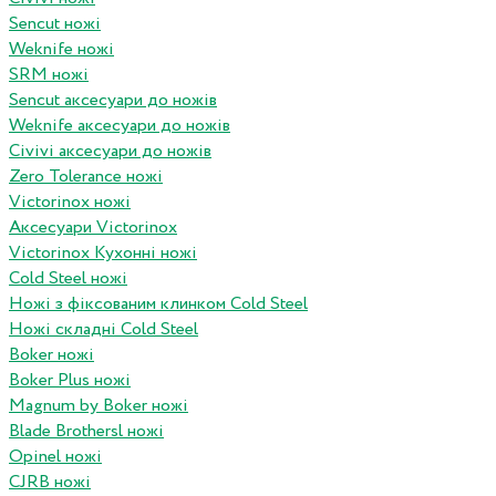
Sencut ножі
Weknife ножі
SRM ножі
Sencut аксесуари до ножів
Weknife аксесуари до ножів
Civivi аксесуари до ножів
Zero Tolerance ножі
Victorinox ножі
Аксесуари Victorinox
Victorinox Кухонні ножі
Cold Steel ножі
Ножі з фіксованим клинком Cold Steel
Ножі складні Cold Steel
Boker ножі
Boker Plus ножі
Magnum by Boker ножі
Blade Brothersl ножі
Opinel ножі
CJRB ножі