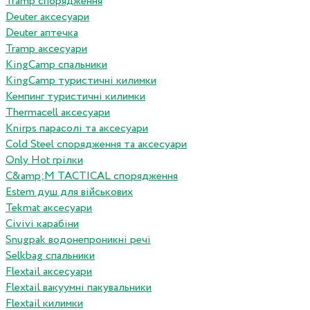
Tramp спорядження
Deuter аксесуари
Deuter аптечка
Tramp аксесуари
KingCamp спальники
KingCamp туристичні килимки
Кемпинг туристичні килимки
Thermacell аксесуари
Knirps парасолі та аксесуари
Cold Steel спорядження та аксесуари
Only Hot грілки
C&amp;M TACTICAL спорядження
Estem душ для військових
Tekmat аксесуари
Сivivi карабіни
Snugpak водонепроникні речі
Selkbag спальники
Flextail аксесуари
Flextail вакуумні пакувальники
Flextail килимки