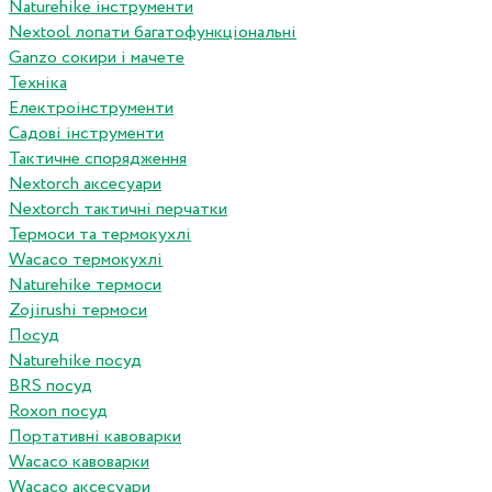
Naturehike інструменти
Nextool лопати багатофункціональні
Ganzo сокири і мачете
Техніка
Електроінструменти
Садові інструменти
Тактичне спорядження
Nextorch аксесуари
Nextorch тактичні перчатки
Термоси та термокухлі
Wacaco термокухлі
Naturehike термоси
Zojirushi термоси
Посуд
Naturehike посуд
BRS посуд
Roxon посуд
Портативні кавоварки
Wacaco кавоварки
Wacaco аксесуари