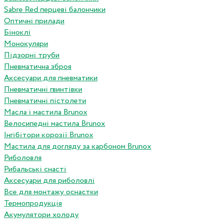
Sabre Red перцеві балончики
Оптичні прилади
Біноклі
Монокуляри
Підзорні труби
Пневматична зброя
Аксесуари для пневматики
Пневматичні гвинтівки
Пневматичні пістолети
Масла і мастила Brunox
Велосипедні мастила Brunox
Інгібітори корозії Brunox
Мастила для догляду за карбоном Brunox
Риболовля
Рибальські снасті
Аксесуари для риболовлі
Все для монтажу оснастки
Термопродукція
Акумулятори холоду