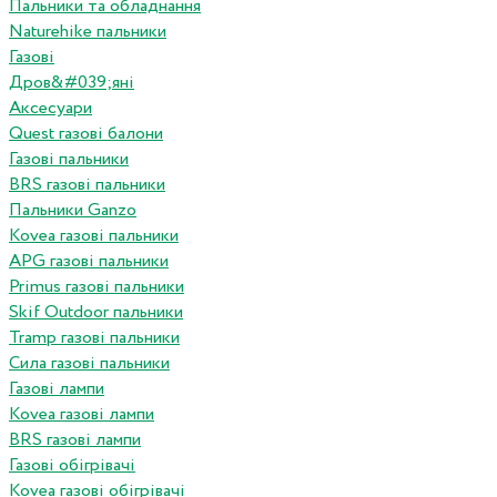
Пальники та обладнання
Naturehike пальники
Газові
Дров&#039;яні
Аксесуари
Quest газові балони
Газові пальники
BRS газові пальники
Пальники Ganzo
Kovea газові пальники
APG газові пальники
Primus газові пальники
Skif Outdoor пальники
Tramp газові пальники
Сила газові пальники
Газові лампи
Kovea газові лампи
BRS газові лампи
Газові обігрівачі
Kovea газові обігрівачі