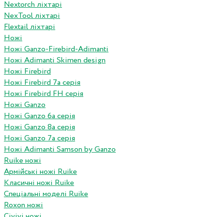
Nextorch ліхтарі
NexTool ліхтарі
Flextail ліхтарі
Ножі
Ножі Ganzo-Firebird-Adimanti
Ножі Adimanti Skimen design
Ножі Firebird
Ножі Firebird 7а серія
Ножі Firebird FH серія
Ножі Ganzo
Ножі Ganzo 6а серія
Ножі Ganzo 8а серія
Ножі Ganzo 7а серія
Ножі Adimanti Samson by Ganzo
Ruike ножі
Армійські ножі Ruike
Класичні ножі Ruike
Спеціальні моделі Ruike
Roxon ножi
Civivi ножі