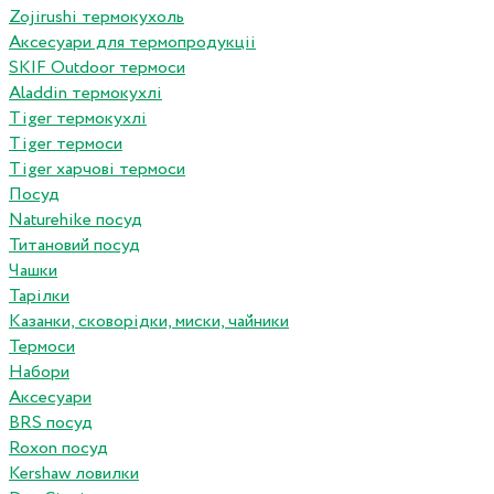
Zojirushi термокухоль
Аксесуари для термопродукціі
SKIF Outdoor термоси
Aladdin термокухлі
Tiger термокухлі
Tiger термоси
Tiger харчові термоси
Посуд
Naturehike посуд
Титановий посуд
Чашки
Тарілки
Казанки, сковорідки, миски, чайники
Термоси
Набори
Аксесуари
BRS посуд
Roxon посуд
Kershaw ловилки