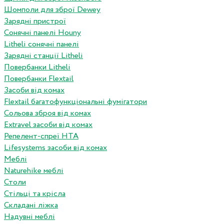
Шомполи для зброї Dewey
Зарядні пристрої
Сонячні панелі Houny
Litheli сонячні панелі
Зарядні станції Litheli
Повербанки Litheli
Повербанки Flextail
Засоби від комах
Flextail багатофункціональні фумігатори
Сольова зброя від комах
Extravel засоби від комах
Репелент-спреї HTA
Lifesystems засоби від комах
Меблі
Naturehike меблі
Столи
Стільці та крісла
Складані ліжка
Надувні меблі