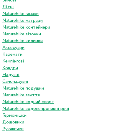
Зимові
Літні
Naturehike гамаки
Naturehike матраци
Naturehike контейнери
Naturehike візочки
Naturehike килимки
Аксесуари
Каремати
Кемпінгові
Ковдри
Надувні
Самонадувні
Naturehike подушки
Naturehike взуття
Naturehike водний спорт
Naturehike водонепроникні речі
Гермомішки
Дощовики
Рукавички