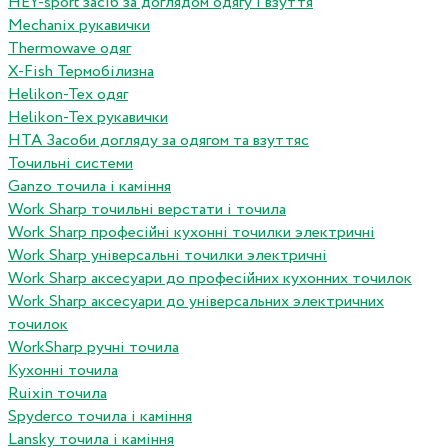
HEY-sport засіб за доглядом одягу і взуття
Mechanix рукавички
Thermowave одяг
X-Fish Термобілизна
Helikon-Tex одяг
Helikon-Tex рукавички
HTA Засоби догляду за одягом та взуттяс
Точильні системи
Ganzo точила і каміння
Work Sharp точильні верстати і точила
Work Sharp професiйнi кухоннi точилки электричнi
Work Sharp унiверсальнi точилки электричнi
Work Sharp аксесуари до професiйних кухонних точилок
Work Sharp аксесуари до унiверсальних электричних
точилок
WorkSharp ручні точила
Кухонні точила
Ruixin точила
Spyderco точила і каміння
Lansky точила і каміння