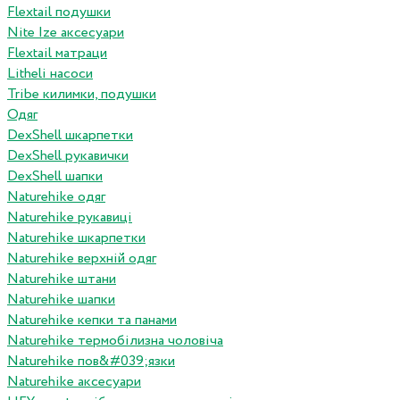
Flextail подушки
Nite Ize аксесуари
Flextail матраци
Litheli насоси
Tribe килимки, подушки
Одяг
DexShell шкарпетки
DexShell рукавички
DexShell шапки
Naturehike одяг
Naturehike рукавиці
Naturehike шкарпетки
Naturehike верхній одяг
Naturehike штани
Naturehike шапки
Naturehike кепки та панами
Naturehike термобілизна чоловіча
Naturehike пов&#039;язки
Naturehike аксесуари