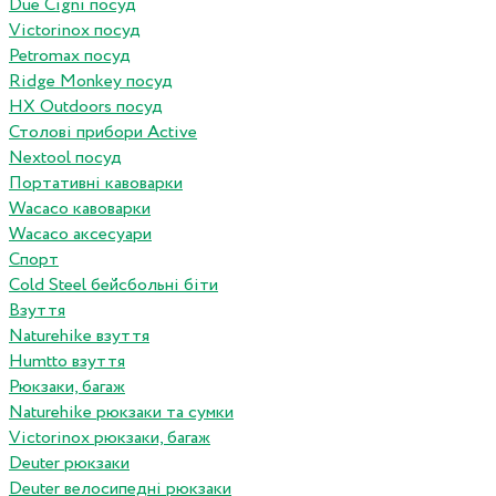
Due Cigni посуд
Victorinox посуд
Petromax посуд
Ridge Monkey посуд
HX Outdoors посуд
Столові прибори Active
Nextool посуд
Портативні кавоварки
Wacaco кавоварки
Wacaco аксесуари
Спорт
Cold Steel бейсбольні біти
Взуття
Naturehike взуття
Humtto взуття
Рюкзаки, багаж
Naturehike рюкзаки та сумки
Victorinox рюкзаки, багаж
Deuter рюкзаки
Deuter велосипедні рюкзаки