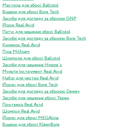
Мастила для зброї Ballistol
Вішери для зброї Bore Tech
Засоби для догляду за зброєю GNP
Йорж Real Avid
Патчі для чищення зброї Ballistol
Засоби для догляду за зброєю Bore Tech
Килимок Real Avid
Піна Milfoam
Шомполи для зброї Ballistol
Засоби для чищення Hoppe`s
Мульти Інструмент Real Avid
Набір для чистки Real Avid
Йоржі для зброї Bore Tech
Засоби для догляду за зброєю Dewey
Засоби для чищення зброї Терен
Протяжка Real Avid
Шомпол Real Avid
Йоржі для зброї MEGAline
Вішери для зброї KleenBore