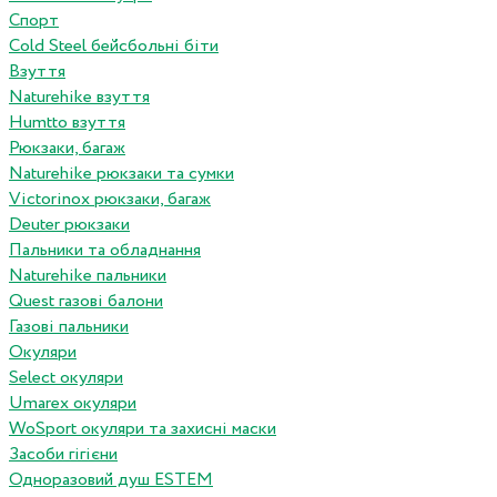
Спорт
Cold Steel бейсбольні біти
Взуття
Naturehike взуття
Humtto взуття
Рюкзаки, багаж
Naturehike рюкзаки та сумки
Victorinox рюкзаки, багаж
Deuter рюкзаки
Пальники та обладнання
Naturehike пальники
Quest газові балони
Газові пальники
Окуляри
Select окуляри
Umarex окуляри
WoSport окуляри та захисні маски
Засоби гігієни
Одноразовий душ ESTEM