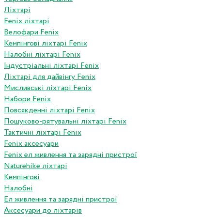
Ліхтарі
Fenix ліхтарі
Велофари Fenix
Кемпінгові ліхтарі Fenix
Налобні ліхтарі Fenix
Індустріальні ліхтарі Fenix
Ліхтарі для дайвінгу Fenix
Мисливські ліхтарі Fenix
Набори Fenix
Повсякденні ліхтарі Fenix
Пошуково-рятувальні ліхтарі Fenix
Тактичні ліхтарі Fenix
Fenix аксесуари
Fenix ел живлення та зарядні пристрої
Naturehike ліхтарі
Кемпінгові
Налобні
Ел живлення та зарядні пристрої
Аксесуари до ліхтарів