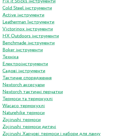
Fix it Sticks інструменти
Сold Steel інструменти
Active інструменти
Leatherman Інструменти
Victorinox інструменти
HX Outdoors інструменти
Benchmade інструменти
Boker інструменти
Техніка
Електроінструменти
Садові інструменти
Тактичне спорядження
Nextorch аксесуари
Nextorch тактичні перчатки
Термоси та термокухлі
Wacaco термокухлі
Naturehike термоси
Zojirushi термоси
Zojirushi термоси дитячі
Zojirushi Харчові термоси і набори для ланчу