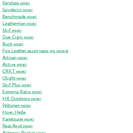
Kershaw ножі
Spyderco ножі
Benchmade ножі
Leatherman ножі
Skif ножі
Due Cigni ножі
Buck ножі
Fox Leather аксесуари до ножів
Artisan ножі
Active ножі
CRKT ножі
Olight ножі
Skif Plus ножі
Extrema Ratio ножі
HX Outdoors ножі
Peltonen ножі
Ножі Helle
Kanetsune ножі
Real Avid ножі
Antonini Pocket ножі