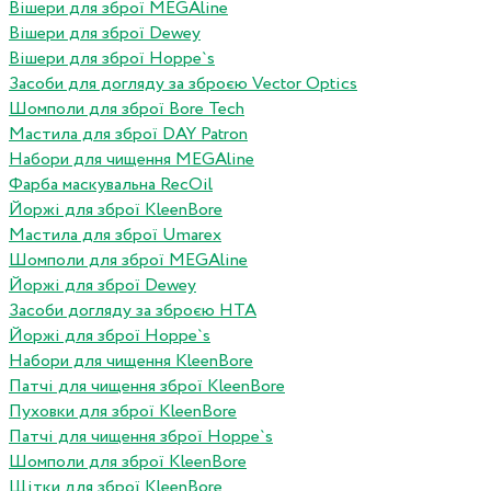
Вішери для зброї MEGAline
Вішери для зброї Dewey
Вішери для зброї Hoppe`s
Засоби для догляду за зброєю Vector Optics
Шомполи для зброї Bore Tech
Мастила для зброї DAY Patron
Набори для чищення MEGAline
Фарба маскувальна RecOil
Йоржі для зброї KleenBore
Мастила для зброї Umarex
Шомполи для зброї MEGAline
Йоржі для зброї Dewey
Засоби догляду за зброєю HTA
Йоржі для зброї Hoppe`s
Набори для чищення KleenBore
Патчі для чищення зброї KleenBore
Пуховки для зброї KleenBore
Патчі для чищення зброї Hoppe`s
Шомполи для зброї KleenBore
Щітки для зброї KleenBore