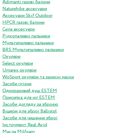
Adimanti газові балони
Naturehike аксесуари
Аксесуари Skif Outdoor
HPCR газові балони
Сила аксесуари
Рідкопаливні пальники
Мультипаливні пальники
BRS Мультипаливні пальники
Окуляри
Select окуляри
Umarex окуляри
WoSport окуляри та захисні маски
Засоби гігієни
Одноразовий душ ESTEM
Присипка для ніг ESTEM
Засоби догляду за зброєю
Вішери для зброї Ballistol
Засоби для чищення зброї
Інструмент Real Avid
Масла Milfoam