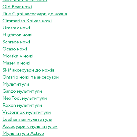
Old Bear ножі
Due Cigni аксесуари до ножів
Cimmerian Knives ножі
Umarex ножі
Hightron ножі
Schrade ножі
Ocaso ножі
Morakniv ножі
Maserin ножі
Skif аксесуари до ножів
Ontario ножі та аксесуари
Мультитули
Ganzo мультитули
NexTool мультитули
Roxon мультитули
Victorinox мультитули
Leatherman мультитули
Аксесуари к мультитулам
Мультитули Active