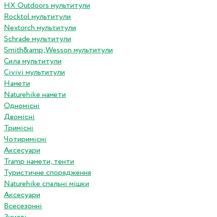
HX Outdoors мультитули
Rocktol мультитули
Nextorch мультитули
Schrade мультитули
Smith&amp;Wesson мультитули
Сила мультитули
Civivi мультитули
Намети
Naturehike намети
Одномісні
Двомісні
Тримісні
Чотиримісні
Аксесуари
Tramp намети, тенти
Туристичне спорядження
Naturehike спальні мішки
Аксесуари
Всесезонні