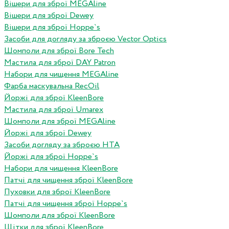
Вішери для зброї MEGAline
Вішери для зброї Dewey
Вішери для зброї Hoppe`s
Засоби для догляду за зброєю Vector Optics
Шомполи для зброї Bore Tech
Мастила для зброї DAY Patron
Набори для чищення MEGAline
Фарба маскувальна RecOil
Йоржі для зброї KleenBore
Мастила для зброї Umarex
Шомполи для зброї MEGAline
Йоржі для зброї Dewey
Засоби догляду за зброєю HTA
Йоржі для зброї Hoppe`s
Набори для чищення KleenBore
Патчі для чищення зброї KleenBore
Пуховки для зброї KleenBore
Патчі для чищення зброї Hoppe`s
Шомполи для зброї KleenBore
Щітки для зброї KleenBore