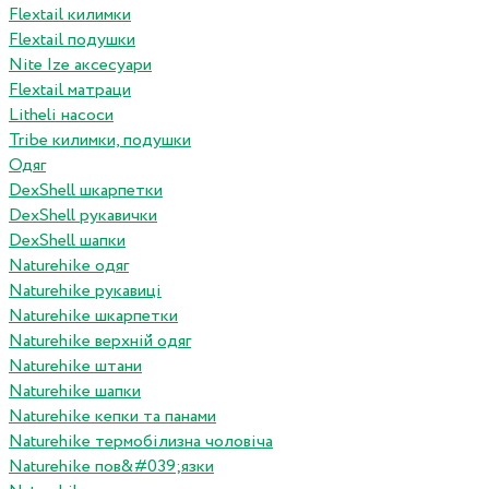
Flextail килимки
Flextail подушки
Nite Ize аксесуари
Flextail матраци
Litheli насоси
Tribe килимки, подушки
Одяг
DexShell шкарпетки
DexShell рукавички
DexShell шапки
Naturehike одяг
Naturehike рукавиці
Naturehike шкарпетки
Naturehike верхній одяг
Naturehike штани
Naturehike шапки
Naturehike кепки та панами
Naturehike термобілизна чоловіча
Naturehike пов&#039;язки