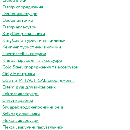
Litheli візки
Tramp спорядження
Deuter аксесуари
Deuter аптечка
Tramp аксесуари
KingCamp спальники
KingCamp туристичні килимки
Кемпинг туристичні килимки
Thermacell аксесуари
Knirps парасолі та аксесуари
Cold Steel спорядження та аксесуари
Only Hot грілки
C&amp;M TACTICAL спорядження
Estem душ для військових
Tekmat аксесуари
Сivivi карабіни
Snugpak водонепроникні речі
Selkbag спальники
Flextail аксесуари
Flextail вакуумні пакувальники