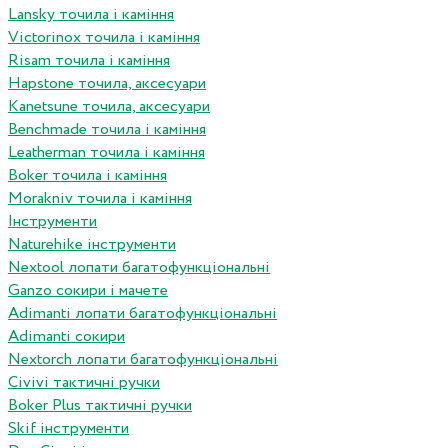
Lansky точила і каміння
Victorinox точила і каміння
Risam точила і каміння
Hapstone точила, аксесуари
Kanetsune точила, аксесуари
Benchmade точила і каміння
Leatherman точила і каміння
Boker точила і каміння
Morakniv точила і каміння
Інструменти
Naturehike інструменти
Nextool лопати багатофункціональні
Ganzo сокири і мачете
Adimanti лопати багатофункціональні
Adimanti сокири
Nextorch лопати багатофункціональні
Сivivi тактичні ручки
Boker Plus тактичні ручки
Skif інструменти