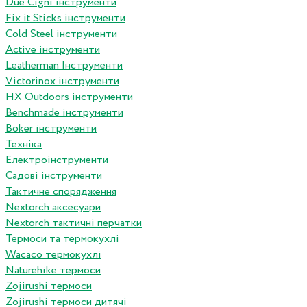
Due Cigni інструменти
Fix it Sticks інструменти
Сold Steel інструменти
Active інструменти
Leatherman Інструменти
Victorinox інструменти
HX Outdoors інструменти
Benchmade інструменти
Boker інструменти
Техніка
Електроінструменти
Садові інструменти
Тактичне спорядження
Nextorch аксесуари
Nextorch тактичні перчатки
Термоси та термокухлі
Wacaco термокухлі
Naturehike термоси
Zojirushi термоси
Zojirushi термоси дитячі