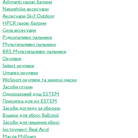
Adimanti газові балони
Naturehike аксесуари
Аксесуари Skif Outdoor
HPCR газові балони
Сила аксесуари
Рідкопаливні пальники
Мультипаливні пальники
BRS Мультипаливні пальники
Окуляри
Select окуляри
Umarex окуляри
WoSport окуляри та захисні маски
Засоби гігієни
Одноразовий душ ESTEM
Присипка для ніг ESTEM
Засоби догляду за зброєю
Вішери для зброї Ballistol
Засоби для чищення зброї
Інструмент Real Avid
Масла Milfoam