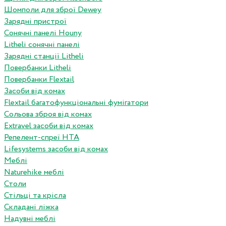
Шомполи для зброї Dewey
Зарядні пристрої
Сонячні панелі Houny
Litheli сонячні панелі
Зарядні станції Litheli
Повербанки Litheli
Повербанки Flextail
Засоби від комах
Flextail багатофункціональні фумігатори
Сольова зброя від комах
Extravel засоби від комах
Репелент-спреї HTA
Lifesystems засоби від комах
Меблі
Naturehike меблі
Столи
Стільці та крісла
Складані ліжка
Надувні меблі