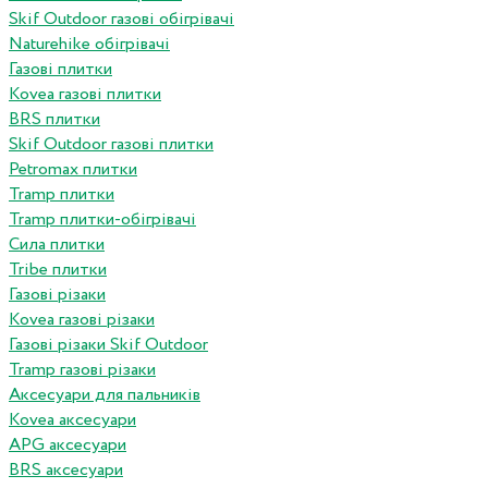
Skif Outdoor газові обігрівачі
Naturehike обігрівачі
Газові плитки
Kovea газові плитки
BRS плитки
Skif Outdoor газові плитки
Petromax плитки
Tramp плитки
Tramp плитки-обігрівачі
Сила плитки
Tribe плитки
Газові різаки
Kovea газові різаки
Газові різаки Skif Outdoor
Tramp газові різаки
Аксесуари для пальників
Kovea аксесуари
APG аксесуари
BRS аксесуари