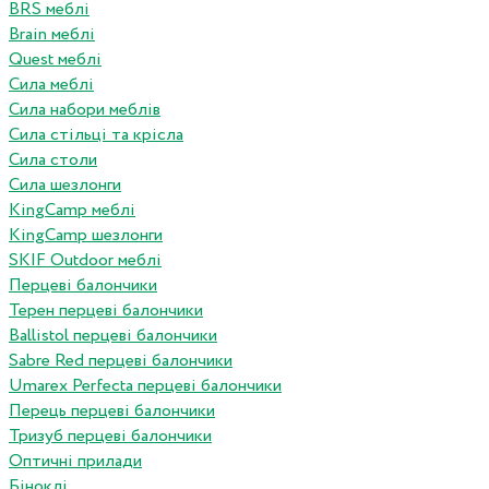
BRS меблі
Brain меблі
Quest меблі
Сила меблі
Сила набори меблів
Сила стільці та крісла
Сила столи
Сила шезлонги
KingCamp меблі
KingCamp шезлонги
SKIF Outdoor меблі
Перцеві балончики
Терен перцеві балончики
Ballistol перцеві балончики
Sabre Red перцеві балончики
Umarex Perfecta перцеві балончики
Перець перцеві балончики
Тризуб перцеві балончики
Оптичні прилади
Біноклі