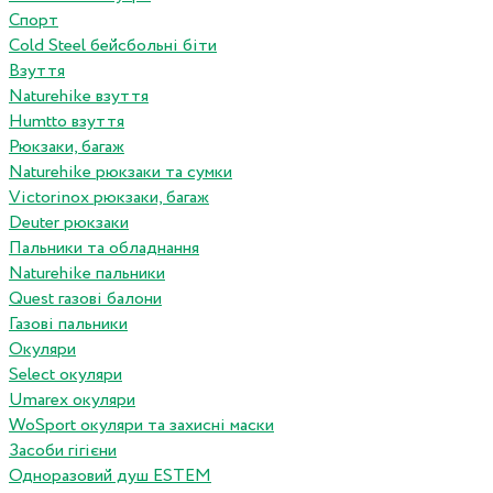
Спорт
Cold Steel бейсбольні біти
Взуття
Naturehike взуття
Humtto взуття
Рюкзаки, багаж
Naturehike рюкзаки та сумки
Victorinox рюкзаки, багаж
Deuter рюкзаки
Пальники та обладнання
Naturehike пальники
Quest газові балони
Газові пальники
Окуляри
Select окуляри
Umarex окуляри
WoSport окуляри та захисні маски
Засоби гігієни
Одноразовий душ ESTEM