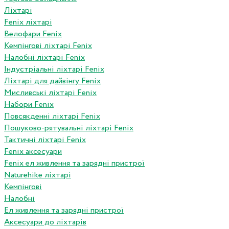
Ліхтарі
Fenix ліхтарі
Велофари Fenix
Кемпінгові ліхтарі Fenix
Налобні ліхтарі Fenix
Індустріальні ліхтарі Fenix
Ліхтарі для дайвінгу Fenix
Мисливські ліхтарі Fenix
Набори Fenix
Повсякденні ліхтарі Fenix
Пошуково-рятувальні ліхтарі Fenix
Тактичні ліхтарі Fenix
Fenix аксесуари
Fenix ел живлення та зарядні пристрої
Naturehike ліхтарі
Кемпінгові
Налобні
Ел живлення та зарядні пристрої
Аксесуари до ліхтарів