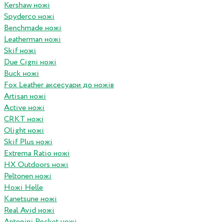
Kershaw ножі
Spyderco ножі
Benchmade ножі
Leatherman ножі
Skif ножі
Due Cigni ножі
Buck ножі
Fox Leather аксесуари до ножів
Artisan ножі
Active ножі
CRKT ножі
Olight ножі
Skif Plus ножі
Extrema Ratio ножі
HX Outdoors ножі
Peltonen ножі
Ножі Helle
Kanetsune ножі
Real Avid ножі
Antonini Pocket ножі