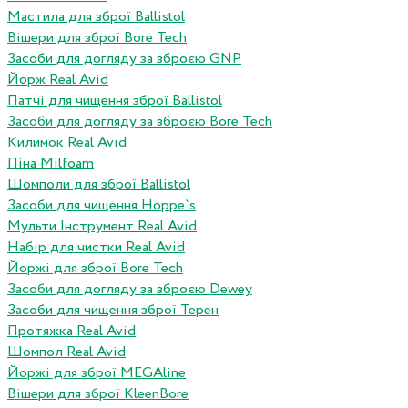
Мастила для зброї Ballistol
Вішери для зброї Bore Tech
Засоби для догляду за зброєю GNP
Йорж Real Avid
Патчі для чищення зброї Ballistol
Засоби для догляду за зброєю Bore Tech
Килимок Real Avid
Піна Milfoam
Шомполи для зброї Ballistol
Засоби для чищення Hoppe`s
Мульти Інструмент Real Avid
Набір для чистки Real Avid
Йоржі для зброї Bore Tech
Засоби для догляду за зброєю Dewey
Засоби для чищення зброї Терен
Протяжка Real Avid
Шомпол Real Avid
Йоржі для зброї MEGAline
Вішери для зброї KleenBore