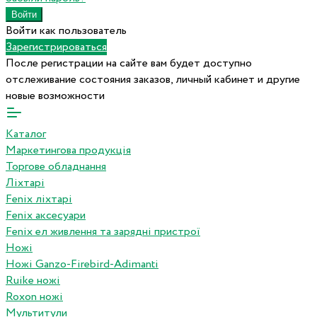
Войти как пользователь
Зарегистрироваться
После регистрации на сайте вам будет доступно
отслеживание состояния заказов, личный кабинет и другие
новые возможности
Каталог
Маркетингова продукція
Торгове обладнання
Ліхтарі
Fenix ліхтарі
Fenix аксесуари
Fenix ел живлення та зарядні пристрої
Ножі
Ножі Ganzo-Firebird-Adimanti
Ruike ножі
Roxon ножi
Мультитули