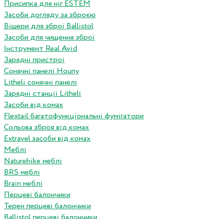
Присипка для ніг ESTEM
Засоби догляду за зброєю
Вішери для зброї Ballistol
Засоби для чищення зброї
Інструмент Real Avid
Зарядні пристрої
Сонячні панелі Houny
Litheli сонячні панелі
Зарядні станції Litheli
Засоби від комах
Flextail багатофункціональні фумігатори
Сольова зброя від комах
Extravel засоби від комах
Меблі
Naturehike меблі
BRS меблі
Brain меблі
Перцеві балончики
Терен перцеві балончики
Ballistol перцеві балончики