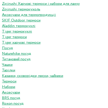
Zojirushi Харчові термоси і набори для ланчу
Zojirushi термокухоль
Аксесуари для термопродукціі
SKIF Outdoor термоси
Aladdin термокухлі
Tiger термокухлі
Tiger термоси
Tiger харчові термоси
Посуд
Naturehike посуд
Титановий посуд
Чашки
Тарілки
Казанки, сковорідки, миски, чайники
Термоси
Набори
Аксесуари
BRS посуд
Roxon посуд