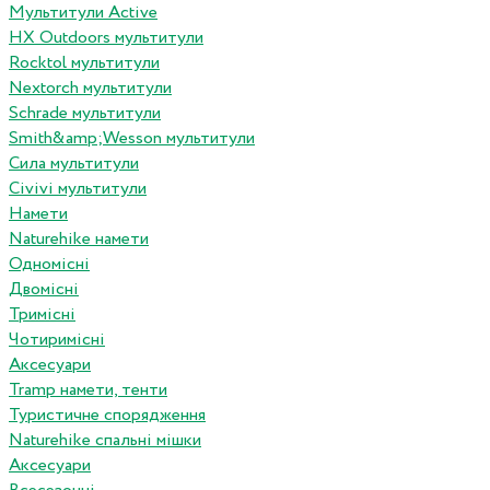
Мультитули Active
HX Outdoors мультитули
Rocktol мультитули
Nextorch мультитули
Schrade мультитули
Smith&amp;Wesson мультитули
Сила мультитули
Civivi мультитули
Намети
Naturehike намети
Одномісні
Двомісні
Тримісні
Чотиримісні
Аксесуари
Tramp намети, тенти
Туристичне спорядження
Naturehike спальні мішки
Аксесуари