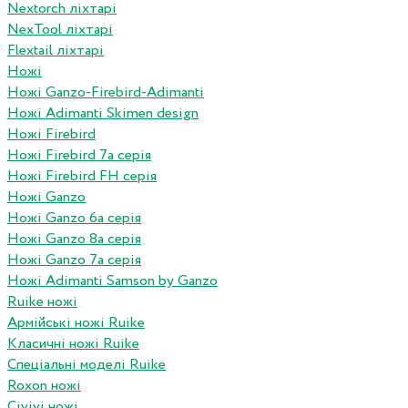
Nextorch ліхтарі
NexTool ліхтарі
Flextail ліхтарі
Ножі
Ножі Ganzo-Firebird-Adimanti
Ножі Adimanti Skimen design
Ножі Firebird
Ножі Firebird 7а серія
Ножі Firebird FH серія
Ножі Ganzo
Ножі Ganzo 6а серія
Ножі Ganzo 8а серія
Ножі Ganzo 7а серія
Ножі Adimanti Samson by Ganzo
Ruike ножі
Армійські ножі Ruike
Класичні ножі Ruike
Спеціальні моделі Ruike
Roxon ножi
Civivi ножі