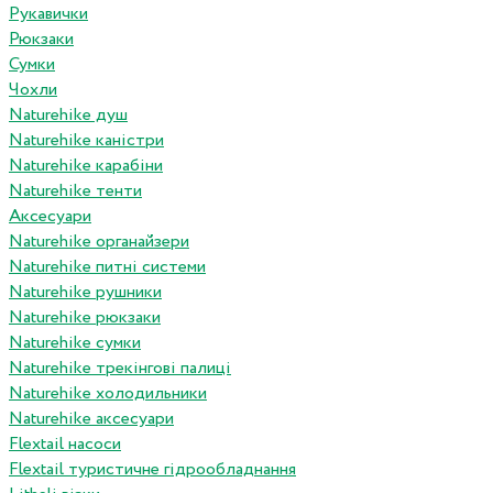
Рукавички
Рюкзаки
Сумки
Чохли
Naturehike душ
Naturehike каністри
Naturehike карабіни
Naturehike тенти
Аксесуари
Naturehike органайзери
Naturehike питні системи
Naturehike рушники
Naturehike рюкзаки
Naturehike сумки
Naturehike трекінгові палиці
Naturehike холодильники
Naturehike аксесуари
Flextail насоси
Flextail туристичне гідрообладнання