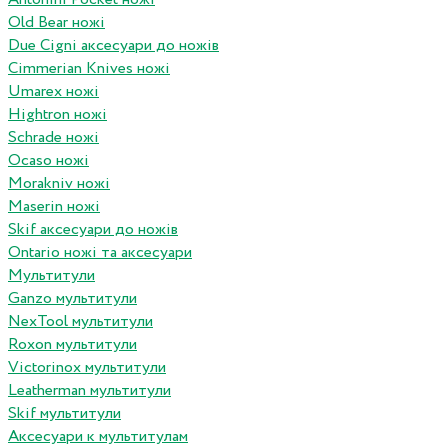
Old Bear ножі
Due Cigni аксесуари до ножів
Cimmerian Knives ножі
Umarex ножі
Hightron ножі
Schrade ножі
Ocaso ножі
Morakniv ножі
Maserin ножі
Skif аксесуари до ножів
Ontario ножі та аксесуари
Мультитули
Ganzo мультитули
NexTool мультитули
Roxon мультитули
Victorinox мультитули
Leatherman мультитули
Skif мультитули
Аксесуари к мультитулам