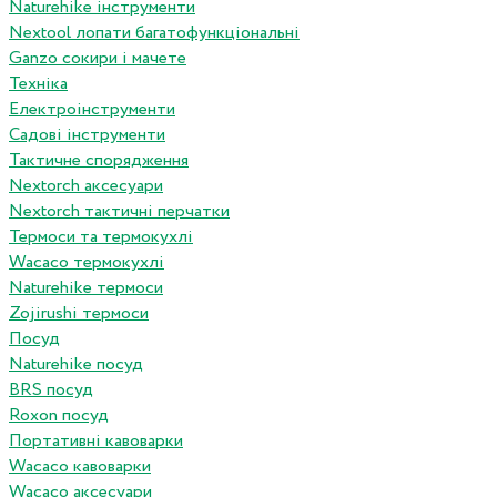
Naturehike інструменти
Nextool лопати багатофункціональні
Ganzo сокири і мачете
Техніка
Електроінструменти
Садові інструменти
Тактичне спорядження
Nextorch аксесуари
Nextorch тактичні перчатки
Термоси та термокухлі
Wacaco термокухлі
Naturehike термоси
Zojirushi термоси
Посуд
Naturehike посуд
BRS посуд
Roxon посуд
Портативні кавоварки
Wacaco кавоварки
Wacaco аксесуари