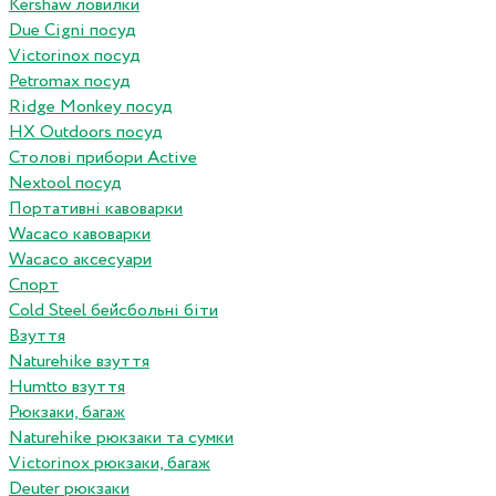
Kershaw ловилки
Due Cigni посуд
Victorinox посуд
Petromax посуд
Ridge Monkey посуд
HX Outdoors посуд
Столові прибори Active
Nextool посуд
Портативні кавоварки
Wacaco кавоварки
Wacaco аксесуари
Спорт
Cold Steel бейсбольні біти
Взуття
Naturehike взуття
Humtto взуття
Рюкзаки, багаж
Naturehike рюкзаки та сумки
Victorinox рюкзаки, багаж
Deuter рюкзаки