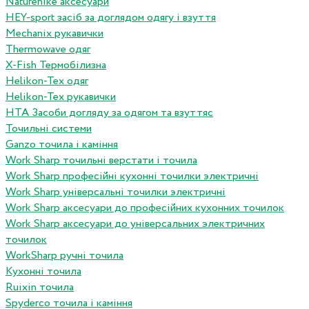
Naturehike аксесуари
HEY-sport засіб за доглядом одягу і взуття
Mechanix рукавички
Thermowave одяг
X-Fish Термобілизна
Helikon-Tex одяг
Helikon-Tex рукавички
HTA Засоби догляду за одягом та взуттяс
Точильні системи
Ganzo точила і каміння
Work Sharp точильні верстати і точила
Work Sharp професiйнi кухоннi точилки электричнi
Work Sharp унiверсальнi точилки электричнi
Work Sharp аксесуари до професiйних кухонних точилок
Work Sharp аксесуари до унiверсальних электричних
точилок
WorkSharp ручні точила
Кухонні точила
Ruixin точила
Spyderco точила і каміння