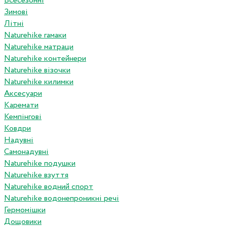
Всесезонні
Зимові
Літні
Naturehike гамаки
Naturehike матраци
Naturehike контейнери
Naturehike візочки
Naturehike килимки
Аксесуари
Каремати
Кемпінгові
Ковдри
Надувні
Самонадувні
Naturehike подушки
Naturehike взуття
Naturehike водний спорт
Naturehike водонепроникні речі
Гермомішки
Дощовики