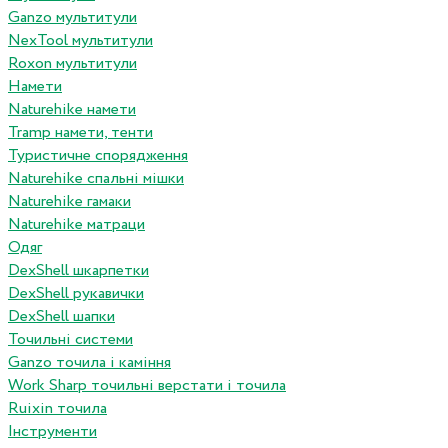
Ganzo мультитули
NexTool мультитули
Roxon мультитули
Намети
Naturehike намети
Tramp намети, тенти
Туристичне спорядження
Naturehike спальні мішки
Naturehike гамаки
Naturehike матраци
Одяг
DexShell шкарпетки
DexShell рукавички
DexShell шапки
Точильні системи
Ganzo точила і каміння
Work Sharp точильні верстати і точила
Ruixin точила
Інструменти