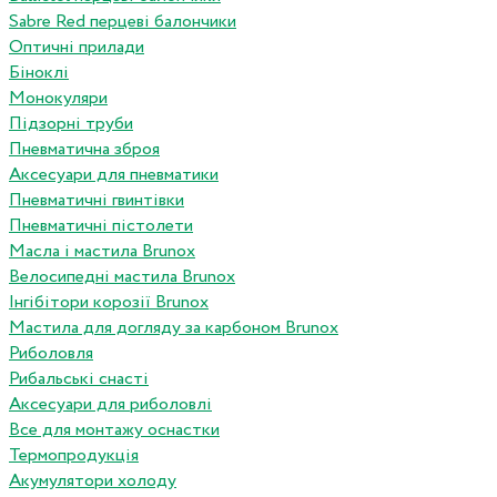
Sabre Red перцеві балончики
Оптичні прилади
Біноклі
Монокуляри
Підзорні труби
Пневматична зброя
Аксесуари для пневматики
Пневматичні гвинтівки
Пневматичні пістолети
Масла і мастила Brunox
Велосипедні мастила Brunox
Інгібітори корозії Brunox
Мастила для догляду за карбоном Brunox
Риболовля
Рибальські снасті
Аксесуари для риболовлі
Все для монтажу оснастки
Термопродукція
Акумулятори холоду