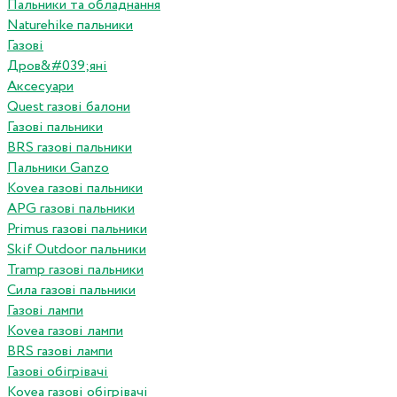
Пальники та обладнання
Naturehike пальники
Газові
Дров&#039;яні
Аксесуари
Quest газові балони
Газові пальники
BRS газові пальники
Пальники Ganzo
Kovea газові пальники
APG газові пальники
Primus газові пальники
Skif Outdoor пальники
Tramp газові пальники
Сила газові пальники
Газові лампи
Kovea газові лампи
BRS газові лампи
Газові обігрівачі
Kovea газові обігрівачі