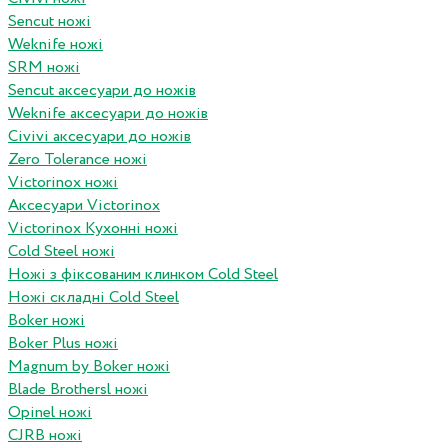
Sencut ножі
Weknife ножі
SRM ножі
Sencut аксесуари до ножів
Weknife аксесуари до ножів
Civivi аксесуари до ножів
Zero Tolerance ножі
Victorinox ножі
Аксесуари Victorinox
Victorinox Кухонні ножі
Cold Steel ножі
Ножі з фіксованим клинком Cold Steel
Ножі складні Cold Steel
Boker ножі
Boker Plus ножі
Magnum by Boker ножі
Blade Brothersl ножі
Opinel ножі
CJRB ножі