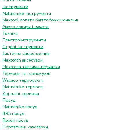
Ruixin точила
Інструменти
Naturehike інструменти
Nextool лопати багатофункціональні
Ganzo сокири і мачете
Техніка
Електроінструменти
Садові інструменти
Тактичне спорядження
Nextorch аксесуари
Nextorch тактичні перчатки
Термоси та термокухлі
Wacaco термокухлі
Naturehike термоси
Zojirushi термоси
Посуд
Naturehike посуд
BRS посуд
Roxon посуд
Портативні кавоварки