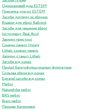
Засоби гігієни
Одноразовий душ ESTEM
Присипка для ніг ESTEM
Засоби догляду за зброєю
Вішери для зброї Ballistol
Засоби для чищення зброї
Інструмент Real Avid
Зарядні пристрої
Сонячні панелі Houny
Litheli сонячні панелі
Зарядні станції Litheli
Засоби від комах
Flextail багатофункціональні фумігатори
Сольова зброя від комах
Extravel засоби від комах
Меблі
Naturehike меблі
BRS меблі
Brain меблі
Перцеві балончики