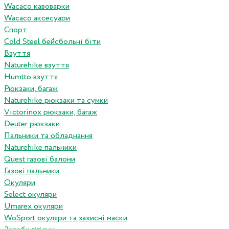
Wacaco кавоварки
Wacaco аксесуари
Спорт
Cold Steel бейсбольні біти
Взуття
Naturehike взуття
Humtto взуття
Рюкзаки, багаж
Naturehike рюкзаки та сумки
Victorinox рюкзаки, багаж
Deuter рюкзаки
Пальники та обладнання
Naturehike пальники
Quest газові балони
Газові пальники
Окуляри
Select окуляри
Umarex окуляри
WoSport окуляри та захисні маски