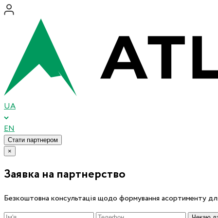
UA
EN
Стати партнером
×
Заявка на партнерство
Безкоштовна консультація щодо формування асортименту для
Чекаю дз