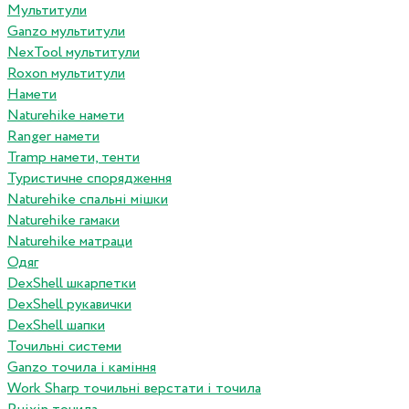
Мультитули
Ganzo мультитули
NexTool мультитули
Roxon мультитули
Намети
Naturehike намети
Ranger намети
Tramp намети, тенти
Туристичне спорядження
Naturehike спальні мішки
Naturehike гамаки
Naturehike матраци
Одяг
DexShell шкарпетки
DexShell рукавички
DexShell шапки
Точильні системи
Ganzo точила і каміння
Work Sharp точильні верстати і точила