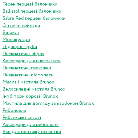
Терен перцеві балончики
Ballistol перцеві балончики
Sabre Red перцеві балончики
Оптичні прилади
Біноклі
Монокуляри
Підзорні труби
Пневматична зброя
Аксесуари для пневматики
Пневматичні гвинтівки
Пневматичні пістолети
Масла і мастила Brunox
Велосипедні мастила Brunox
Інгібітори корозії Brunox
Мастила для догляду за карбоном Brunox
Риболовля
Рибальські снасті
Аксесуари для риболовлі
Все для монтажу оснастки