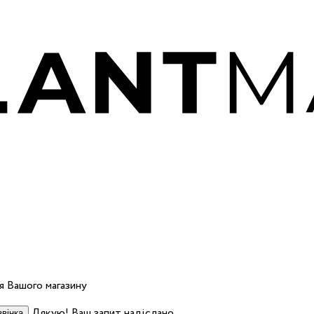
 Вашого магазину
Дякую! Ваш запит надіслано.
вінка