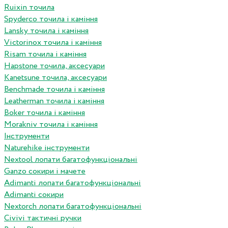
Ruixin точила
Spyderco точила і каміння
Lansky точила і каміння
Victorinox точила і каміння
Risam точила і каміння
Hapstone точила, аксесуари
Kanetsune точила, аксесуари
Benchmade точила і каміння
Leatherman точила і каміння
Boker точила і каміння
Morakniv точила і каміння
Інструменти
Naturehike інструменти
Nextool лопати багатофункціональні
Ganzo сокири і мачете
Adimanti лопати багатофункціональні
Adimanti сокири
Nextorch лопати багатофункціональні
Сivivi тактичні ручки