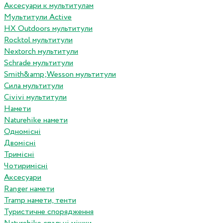
Аксесуари к мультитулам
Мультитули Active
HX Outdoors мультитули
Rocktol мультитули
Nextorch мультитули
Schrade мультитули
Smith&amp;Wesson мультитули
Сила мультитули
Civivi мультитули
Намети
Naturehike намети
Одномісні
Двомісні
Тримісні
Чотиримісні
Аксесуари
Ranger намети
Tramp намети, тенти
Туристичне спорядження