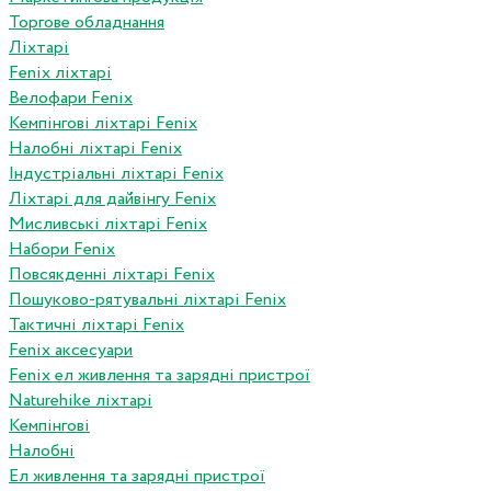
Торгове обладнання
Ліхтарі
Fenix ліхтарі
Велофари Fenix
Кемпінгові ліхтарі Fenix
Налобні ліхтарі Fenix
Індустріальні ліхтарі Fenix
Ліхтарі для дайвінгу Fenix
Мисливські ліхтарі Fenix
Набори Fenix
Повсякденні ліхтарі Fenix
Пошуково-рятувальні ліхтарі Fenix
Тактичні ліхтарі Fenix
Fenix аксесуари
Fenix ел живлення та зарядні пристрої
Naturehike ліхтарі
Кемпінгові
Налобні
Ел живлення та зарядні пристрої