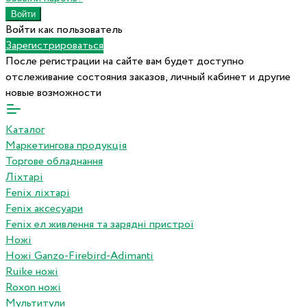
Войти как пользователь
Зарегистрироваться
После регистрации на сайте вам будет доступно
отслеживание состояния заказов, личный кабинет и другие
новые возможности
Каталог
Маркетингова продукція
Торгове обладнання
Ліхтарі
Fenix ліхтарі
Fenix аксесуари
Fenix ел живлення та зарядні пристрої
Ножі
Ножі Ganzo-Firebird-Adimanti
Ruike ножі
Roxon ножi
Мультитули