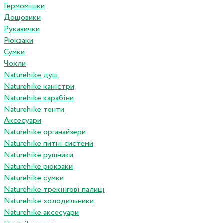
Гермомішки
Дощовики
Рукавички
Рюкзаки
Сумки
Чохли
Naturehike душ
Naturehike каністри
Naturehike карабіни
Naturehike тенти
Аксесуари
Naturehike органайзери
Naturehike питні системи
Naturehike рушники
Naturehike рюкзаки
Naturehike сумки
Naturehike трекінгові палиці
Naturehike холодильники
Naturehike аксесуари