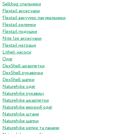
Selkbag спальники
Flextail аксесуари
Flextail вакуумні пакувальники
Flextail килимки
Flextail подушки
Nite Ize аксесуари
Flextail матраци
Litheli насоси
Одяг
DexShell шкарпетки
DexShell рукавички
DexShell шапки
Naturehike одяг
Naturehike рукавиці
Naturehike шкарпетки
Naturehike верхній одяг
Naturehike штани
Naturehike шапки
Naturehike кепки та панами