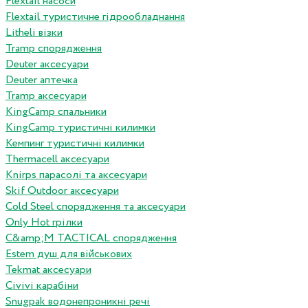
Flextail насоси
Flextail туристичне гідрообладнання
Litheli візки
Tramp спорядження
Deuter аксесуари
Deuter аптечка
Tramp аксесуари
KingCamp спальники
KingCamp туристичні килимки
Кемпинг туристичні килимки
Thermacell аксесуари
Knirps парасолі та аксесуари
Skif Outdoor аксесуари
Cold Steel спорядження та аксесуари
Only Hot грілки
C&amp;M TACTICAL спорядження
Estem душ для військових
Tekmat аксесуари
Сivivi карабіни
Snugpak водонепроникні речі