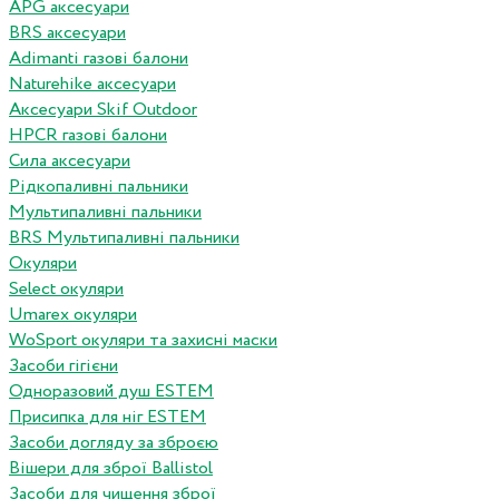
APG аксесуари
BRS аксесуари
Adimanti газові балони
Naturehike аксесуари
Аксесуари Skif Outdoor
HPCR газові балони
Сила аксесуари
Рідкопаливні пальники
Мультипаливні пальники
BRS Мультипаливні пальники
Окуляри
Select окуляри
Umarex окуляри
WoSport окуляри та захисні маски
Засоби гігієни
Одноразовий душ ESTEM
Присипка для ніг ESTEM
Засоби догляду за зброєю
Вішери для зброї Ballistol
Засоби для чищення зброї