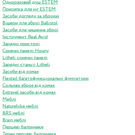
Одноразовий душ ESTEM
Присипка для ніг ESTEM
Засоби догляду за зброєю
Вішери для зброї Ballistol
Засоби для чищення зброї
Інструмент Real Avid
Зарядні пристрої
Сонячні панелі Houny
Litheli сонячні панелі
Зарядні станції Litheli
Засоби від комах
Flextail багатофункціональні фумігатори
Сольова зброя від комах
Extravel засоби від комах
Меблі
Naturehike меблі
BRS меблі
Brain меблі
Перцеві балончики
Терен перцеві балончики