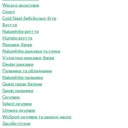
Wacaco аксесуари
Спорт
Cold Steel бейсбольні біти
Взуття
Naturehike взуття
Humtto взуття
Рюкзаки, багаж
Naturehike рюкзаки та сумки
Victorinox рюкзаки, багаж
Deuter рюкзаки
Пальники та обладнання
Naturehike пальники
Quest газові балони
Газові пальники
Окуляри
Select окуляри
Umarex окуляри
WoSport окуляри та захисні маски
Засоби гігієни