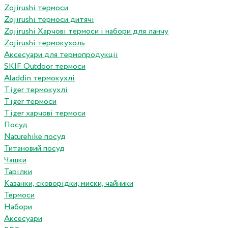
Zojirushi термоси
Zojirushi термоси дитячі
Zojirushi Харчові термоси і набори для ланчу
Zojirushi термокухоль
Аксесуари для термопродукціі
SKIF Outdoor термоси
Aladdin термокухлі
Tiger термокухлі
Tiger термоси
Tiger харчові термоси
Посуд
Naturehike посуд
Титановий посуд
Чашки
Тарілки
Казанки, сковорідки, миски, чайники
Термоси
Набори
Аксесуари