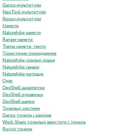
Ganzo мультитули
NexTool мультитули
Roxon мультитули
Намети
Naturehike намети
Ranger намети
Tramp намети, тенти
Туристичне спорядження
Naturehike спальні мішки
Naturehike гамаки
Naturehike матраци
Одяг
DexShell шкарпетки
DexShell рукавички
DexShell шапки
Точильні системи
Ganzo точила і каміння
Work Sharp точильні верстати і точила
Ruixin точила