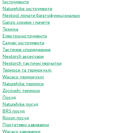
Інструменти
Naturehike інструменти
Nextool лопати багатофункціональні
Ganzo сокири і мачете
Техніка
Електроінструменти
Садові інструменти
Тактичне спорядження
Nextorch аксесуари
Nextorch тактичні перчатки
Термоси та термокухлі
Wacaco термокухлі
Naturehike термоси
Zojirushi термоси
Посуд
Naturehike посуд
BRS посуд
Roxon посуд
Портативні кавоварки
Wacaco кавоварки