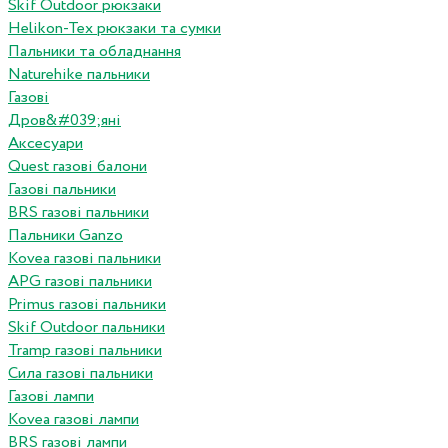
Skif Outdoor рюкзаки
Helikon-Tex рюкзаки та сумки
Пальники та обладнання
Naturehike пальники
Газові
Дров&#039;яні
Аксесуари
Quest газові балони
Газові пальники
BRS газові пальники
Пальники Ganzo
Kovea газові пальники
APG газові пальники
Primus газові пальники
Skif Outdoor пальники
Tramp газові пальники
Сила газові пальники
Газові лампи
Kovea газові лампи
BRS газові лампи