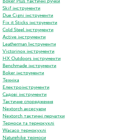
Boker Plus тактичні ручки
Skif інструменти
Due Cigni інструменти
Fix it Sticks інструменти
Сold Steel інструменти
Active інструменти
Leatherman Інструменти
Victorinox інструменти
HX Outdoors інструменти
Benchmade інструменти
Boker інструменти
Техніка
Електроінструменти
Садові інструменти
Тактичне спорядження
Nextorch аксесуари
Nextorch тактичні перчатки
Термоси та термокухлі
Wacaco термокухлі
Naturehike термоси