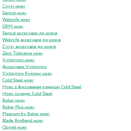
Civivi ножі
Sencut ножі
Weknife ножі
SRM ножі
Sencut аксесуари до ножів
Weknife аксесуари до ножів
Civivi аксесуари до ножів
Zero Tolerance ножі
Victorinox ножі
Аксесуари Victorinox
Victorinox Кухонні ножі
Cold Steel ножі
Ножі з фіксованим клинком Cold Steel
Ножі складні Cold Steel
Boker ножі
Boker Plus ножі
Magnum by Boker ножі
Blade Brothersl ножі
Opinel ножі