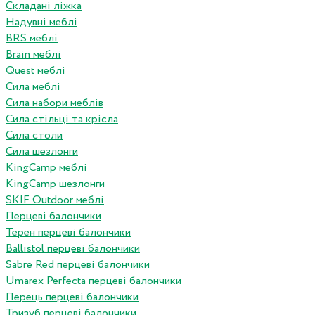
Складані ліжка
Надувні меблі
BRS меблі
Brain меблі
Quest меблі
Сила меблі
Сила набори меблів
Сила стільці та крісла
Сила столи
Сила шезлонги
KingCamp меблі
KingCamp шезлонги
SKIF Outdoor меблі
Перцеві балончики
Терен перцеві балончики
Ballistol перцеві балончики
Sabre Red перцеві балончики
Umarex Perfecta перцеві балончики
Перець перцеві балончики
Тризуб перцеві балончики