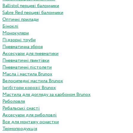
Ballistol перцеві балончики
Sabre Red перцеві балончики
Оптичні прилади
Біноклі
Монокуляри
Підзорні труби
Пневматична зброя
Аксесуари для пневматики
Пневматичні гвинтівки
Пневматичні пістолети
Масла і мастила Brunox
Велосипедні мастила Brunox
Інгібітори корозії Brunox
Мастила для догляду за карбоном Brunox
Риболовля
Рибальські снасті
Аксесуари для риболовлі
Все для монтажу оснастки
Термопродукція