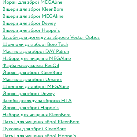
Йоржі для зброї MEGAline
Вішери для зброї KleenBore
Вішери для зброї MEGAline
Вішери для зброї Dewey
Вішери для зброї Hoppe`s
Засоби для догляду за зброєю Vector Optics
Шомполи для зброї Bore Tech
Мастила для зброї DAY Patron
Набори для чищення MEGAline
Фарба маскувальна RecOil
Йоржі для зброї KleenBore
Мастила для зброї Umarex
Шомполи для зброї MEGAline
Йоржі для зброї Dewey
Засоби догляду за зброєю HTA
Йоржі для зброї Hoppe`s
Набори для чищення KleenBore
Патчі для чищення зброї KleenBore
Пуховки для зброї KleenBore
Патчі для чищення зброї Hoppe`s