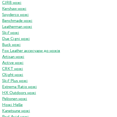
CJRB ножі
Kershaw ножі
Spyderco ножі
Benchmade ножі
Leatherman ножі
Skif ножі
Due Cigni ножі
Buck ножі
Fox Leather аксесуари до ножів
Artisan ножі
Active ножі
CRKT ножі
Olight ножі
Skif Plus ножі
Extrema Ratio ножі
HX Outdoors ножі
Peltonen ножі
Ножі Helle
Kanetsune ножі
Real Avid ножі