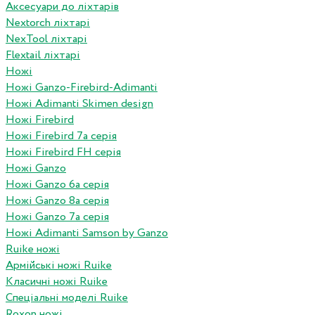
Аксесуари до ліхтарів
Nextorch ліхтарі
NexTool ліхтарі
Flextail ліхтарі
Ножі
Ножі Ganzo-Firebird-Adimanti
Ножі Adimanti Skimen design
Ножі Firebird
Ножі Firebird 7а серія
Ножі Firebird FH серія
Ножі Ganzo
Ножі Ganzo 6а серія
Ножі Ganzo 8а серія
Ножі Ganzo 7а серія
Ножі Adimanti Samson by Ganzo
Ruike ножі
Армійські ножі Ruike
Класичні ножі Ruike
Спеціальні моделі Ruike
Roxon ножi