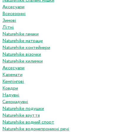
Naturehike спальні мішки
Аксесуари
Всесезонні
Зимові
Літні
Naturehike гамаки
Naturehike матраци
Naturehike контейнери
Naturehike візочки
Naturehike килимки
Аксесуари
Каремати
Кемпінгові
Ковдри
Надувні
Самонадувні
Naturehike подушки
Naturehike взуття
Naturehike водний спорт
Naturehike водонепроникні речі