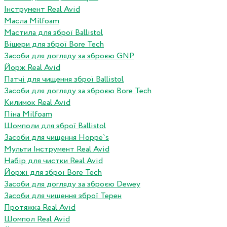
Інструмент Real Avid
Масла Milfoam
Мастила для зброї Ballistol
Вішери для зброї Bore Tech
Засоби для догляду за зброєю GNP
Йорж Real Avid
Патчі для чищення зброї Ballistol
Засоби для догляду за зброєю Bore Tech
Килимок Real Avid
Піна Milfoam
Шомполи для зброї Ballistol
Засоби для чищення Hoppe`s
Мульти Інструмент Real Avid
Набір для чистки Real Avid
Йоржі для зброї Bore Tech
Засоби для догляду за зброєю Dewey
Засоби для чищення зброї Терен
Протяжка Real Avid
Шомпол Real Avid