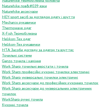
Naturehike термобілизна чоловіча
Naturehike пов&#039;язки
Naturehike аксесуари
HEY-sport засіб за доглядом одягу і взуття
Mechanix рукавички
Thermowave одяг
X-Fish Термобілизна
Helikon-Tex одяг
Helikon-Tex рукавички
HTA Засоби догляду за одягом та взуттяс
Точильні системи
Ganzo точила і каміння
Work Sharp точильні верстати і точила
Work Sharp професiйнi кухоннi точилки электричнi
Work Sharp унiверсальнi точилки электричнi
Work Sharp аксесуари до професiйних кухонних точилок
Work Sharp аксесуари до унiверсальних электричних
точилок
WorkSharp ручні точила
Кухонні точила