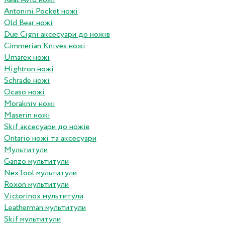
Antonini Pocket ножі
Old Bear ножі
Due Cigni аксесуари до ножів
Cimmerian Knives ножі
Umarex ножі
Hightron ножі
Schrade ножі
Ocaso ножі
Morakniv ножі
Maserin ножі
Skif аксесуари до ножів
Ontario ножі та аксесуари
Мультитули
Ganzo мультитули
NexTool мультитули
Roxon мультитули
Victorinox мультитули
Leatherman мультитули
Skif мультитули