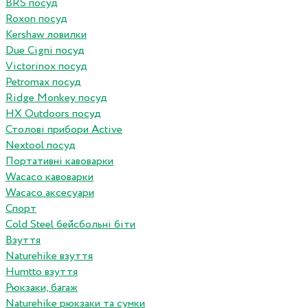
BRS посуд
Roxon посуд
Kershaw ловилки
Due Cigni посуд
Victorinox посуд
Petromax посуд
Ridge Monkey посуд
HX Outdoors посуд
Столові прибори Active
Nextool посуд
Портативні кавоварки
Wacaco кавоварки
Wacaco аксесуари
Спорт
Cold Steel бейсбольні біти
Взуття
Naturehike взуття
Humtto взуття
Рюкзаки, багаж
Naturehike рюкзаки та сумки