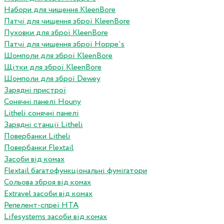
Набори для чищення KleenBore
Патчі для чищення зброї KleenBore
Пуховки для зброї KleenBore
Патчі для чищення зброї Hoppe`s
Шомполи для зброї KleenBore
Щітки для зброї KleenBore
Шомполи для зброї Dewey
Зарядні пристрої
Сонячні панелі Houny
Litheli сонячні панелі
Зарядні станції Litheli
Повербанки Litheli
Повербанки Flextail
Засоби від комах
Flextail багатофункціональні фумігатори
Сольова зброя від комах
Extravel засоби від комах
Репелент-спреї HTA
Lifesystems засоби від комах