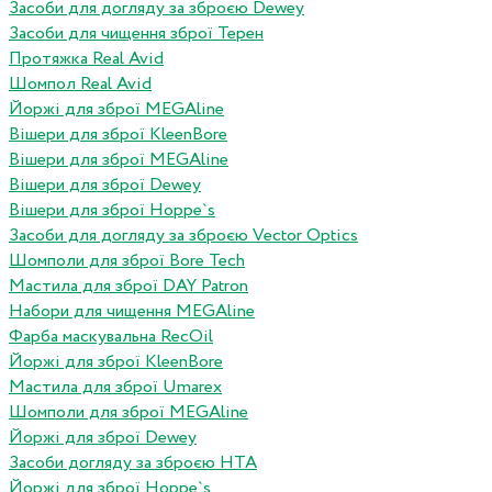
Засоби для догляду за зброєю Dewey
Засоби для чищення зброї Терен
Протяжка Real Avid
Шомпол Real Avid
Йоржі для зброї MEGAline
Вішери для зброї KleenBore
Вішери для зброї MEGAline
Вішери для зброї Dewey
Вішери для зброї Hoppe`s
Засоби для догляду за зброєю Vector Optics
Шомполи для зброї Bore Tech
Мастила для зброї DAY Patron
Набори для чищення MEGAline
Фарба маскувальна RecOil
Йоржі для зброї KleenBore
Мастила для зброї Umarex
Шомполи для зброї MEGAline
Йоржі для зброї Dewey
Засоби догляду за зброєю HTA
Йоржі для зброї Hoppe`s