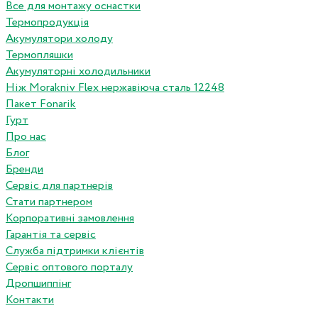
Все для монтажу оснастки
Термопродукція
Акумулятори холоду
Термопляшки
Акумуляторні холодильники
Ніж Morakniv Flex нержавіюча сталь 12248
Пакет Fonarik
Гурт
Про нас
Блог
Бренди
Сервіс для партнерів
Стати партнером
Корпоративні замовлення
Гарантія та сервіс
Служба підтримки клієнтів
Сервіс оптового порталу
Дропшиппінг
Контакти
...