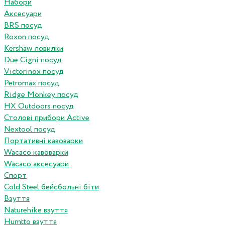
Набори
Аксесуари
BRS посуд
Roxon посуд
Kershaw ловилки
Due Cigni посуд
Victorinox посуд
Petromax посуд
Ridge Monkey посуд
HX Outdoors посуд
Столові прибори Active
Nextool посуд
Портативні кавоварки
Wacaco кавоварки
Wacaco аксесуари
Спорт
Cold Steel бейсбольні біти
Взуття
Naturehike взуття
Humtto взуття