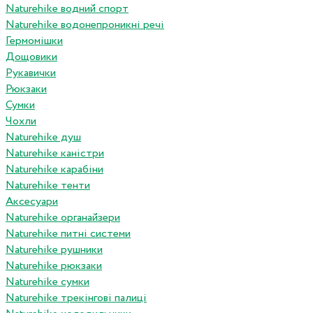
Naturehike водний спорт
Naturehike водонепроникні речі
Гермомішки
Дощовики
Рукавички
Рюкзаки
Сумки
Чохли
Naturehike душ
Naturehike каністри
Naturehike карабіни
Naturehike тенти
Аксесуари
Naturehike органайзери
Naturehike питні системи
Naturehike рушники
Naturehike рюкзаки
Naturehike сумки
Naturehike трекінгові палиці