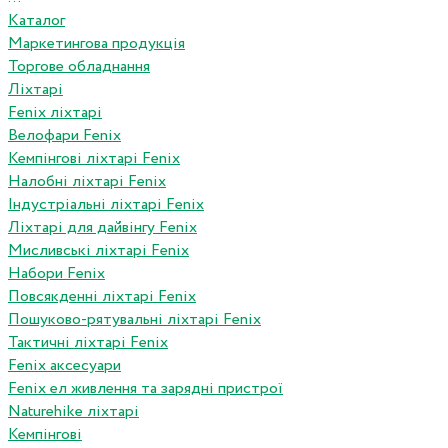
Каталог
Маркетингова продукція
Торгове обладнання
Ліхтарі
Fenix ліхтарі
Велофари Fenix
Кемпінгові ліхтарі Fenix
Налобні ліхтарі Fenix
Індустріальні ліхтарі Fenix
Ліхтарі для дайвінгу Fenix
Мисливські ліхтарі Fenix
Набори Fenix
Повсякденні ліхтарі Fenix
Пошуково-рятувальні ліхтарі Fenix
Тактичні ліхтарі Fenix
Fenix аксесуари
Fenix ел живлення та зарядні пристрої
Naturehike ліхтарі
Кемпінгові