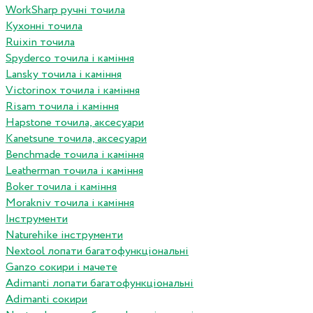
WorkSharp ручні точила
Кухонні точила
Ruixin точила
Spyderco точила і каміння
Lansky точила і каміння
Victorinox точила і каміння
Risam точила і каміння
Hapstone точила, аксесуари
Kanetsune точила, аксесуари
Benchmade точила і каміння
Leatherman точила і каміння
Boker точила і каміння
Morakniv точила і каміння
Інструменти
Naturehike інструменти
Nextool лопати багатофункціональні
Ganzo сокири і мачете
Adimanti лопати багатофункціональні
Adimanti сокири