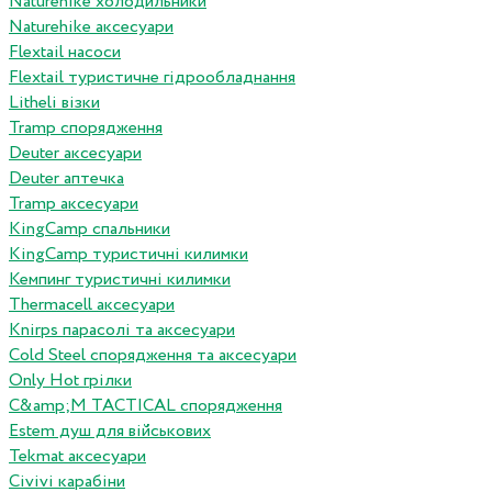
Naturehike холодильники
Naturehike аксесуари
Flextail насоси
Flextail туристичне гідрообладнання
Litheli візки
Tramp спорядження
Deuter аксесуари
Deuter аптечка
Tramp аксесуари
KingCamp спальники
KingCamp туристичні килимки
Кемпинг туристичні килимки
Thermacell аксесуари
Knirps парасолі та аксесуари
Cold Steel спорядження та аксесуари
Only Hot грілки
C&amp;M TACTICAL спорядження
Estem душ для військових
Tekmat аксесуари
Сivivi карабіни