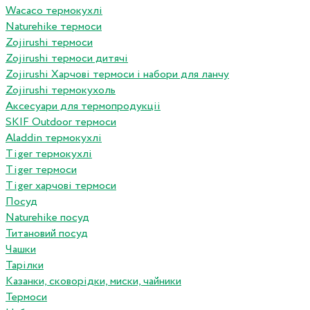
Wacaco термокухлі
Naturehike термоси
Zojirushi термоси
Zojirushi термоси дитячі
Zojirushi Харчові термоси і набори для ланчу
Zojirushi термокухоль
Аксесуари для термопродукціі
SKIF Outdoor термоси
Aladdin термокухлі
Tiger термокухлі
Tiger термоси
Tiger харчові термоси
Посуд
Naturehike посуд
Титановий посуд
Чашки
Тарілки
Казанки, сковорідки, миски, чайники
Термоси