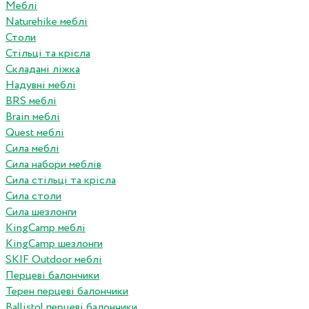
Меблі
Naturehike меблі
Столи
Стільці та крісла
Складані ліжка
Надувні меблі
BRS меблі
Brain меблі
Quest меблі
Сила меблі
Сила набори меблів
Сила стільці та крісла
Сила столи
Сила шезлонги
KingCamp меблі
KingCamp шезлонги
SKIF Outdoor меблі
Перцеві балончики
Терен перцеві балончики
Ballistol перцеві балончики