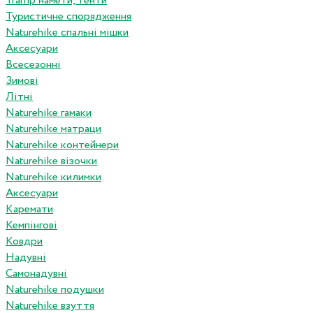
Tramp намети, тенти
Туристичне спорядження
Naturehike спальні мішки
Аксесуари
Всесезонні
Зимові
Літні
Naturehike гамаки
Naturehike матраци
Naturehike контейнери
Naturehike візочки
Naturehike килимки
Аксесуари
Каремати
Кемпінгові
Ковдри
Надувні
Самонадувні
Naturehike подушки
Naturehike взуття