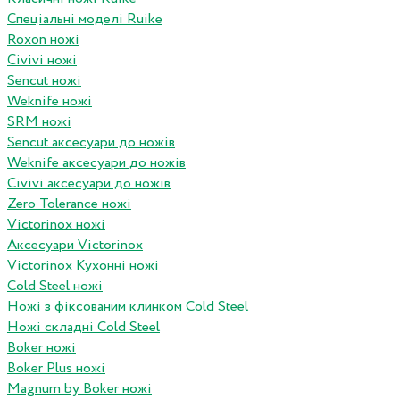
Спеціальні моделі Ruike
Roxon ножi
Civivi ножі
Sencut ножі
Weknife ножі
SRM ножі
Sencut аксесуари до ножів
Weknife аксесуари до ножів
Civivi аксесуари до ножів
Zero Tolerance ножі
Victorinox ножі
Аксесуари Victorinox
Victorinox Кухонні ножі
Cold Steel ножі
Ножі з фіксованим клинком Cold Steel
Ножі складні Cold Steel
Boker ножі
Boker Plus ножі
Magnum by Boker ножі