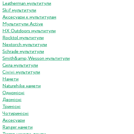
Leatherman мультитули
Skif мультитули
Аксесуари к мультитулам
Мультитули Active
HX Outdoors мультитули
Rocktol мультитули
Nextorch мультитули
Schrade мультитули
Smith&amp;Wesson мультитули
Сила мультитули
Civivi мультитули
Намети
Naturehike намети
Одномісні
Двомісні
Тримісні
Чотиримісні
Аксесуари
Ranger намети