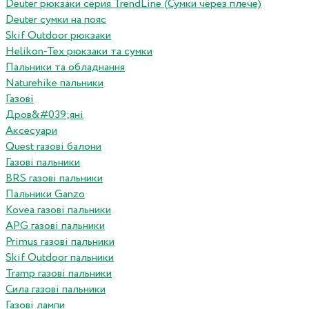
Deuter рюкзаки серия TrendLine (Сумки через плече)
Deuter сумки на пояс
Skif Outdoor рюкзаки
Helikon-Tex рюкзаки та сумки
Пальники та обладнання
Naturehike пальники
Газові
Дров&#039;яні
Аксесуари
Quest газові балони
Газові пальники
BRS газові пальники
Пальники Ganzo
Kovea газові пальники
APG газові пальники
Primus газові пальники
Skif Outdoor пальники
Tramp газові пальники
Сила газові пальники
Газові лампи