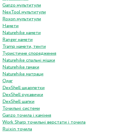
Ganzo мультитули
NexTool мультитули
Roxon мультитули
Намети
Naturehike намети
Ranger намети
Tramp намети, тенти
Туристичне спорядження
Naturehike спальні мішки
Naturehike гамаки
Naturehike матраци
Одяг
DexShell шкарпетки
DexShell рукавички
DexShell шапки
Точильні системи
Ganzo точила і каміння
Work Sharp точильні верстати і точила
Ruixin точила