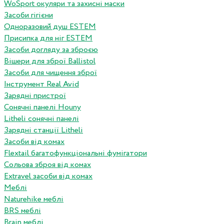
WoSport окуляри та захисні маски
Засоби гігієни
Одноразовий душ ESTEM
Присипка для ніг ESTEM
Засоби догляду за зброєю
Вішери для зброї Ballistol
Засоби для чищення зброї
Інструмент Real Avid
Зарядні пристрої
Сонячні панелі Houny
Litheli сонячні панелі
Зарядні станції Litheli
Засоби від комах
Flextail багатофункціональні фумігатори
Сольова зброя від комах
Extravel засоби від комах
Меблі
Naturehike меблі
BRS меблі
Brain меблі