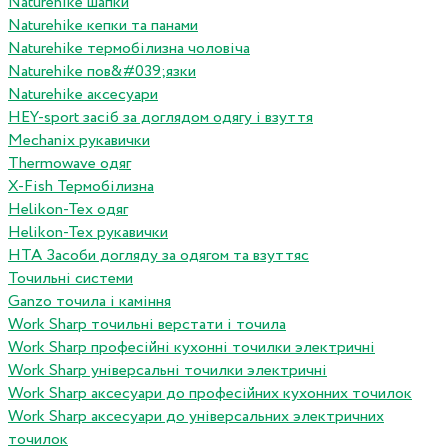
Naturehike шапки
Naturehike кепки та панами
Naturehike термобілизна чоловіча
Naturehike пов&#039;язки
Naturehike аксесуари
HEY-sport засіб за доглядом одягу і взуття
Mechanix рукавички
Thermowave одяг
X-Fish Термобілизна
Helikon-Tex одяг
Helikon-Tex рукавички
HTA Засоби догляду за одягом та взуттяс
Точильні системи
Ganzo точила і каміння
Work Sharp точильні верстати і точила
Work Sharp професiйнi кухоннi точилки электричнi
Work Sharp унiверсальнi точилки электричнi
Work Sharp аксесуари до професiйних кухонних точилок
Work Sharp аксесуари до унiверсальних электричних
точилок