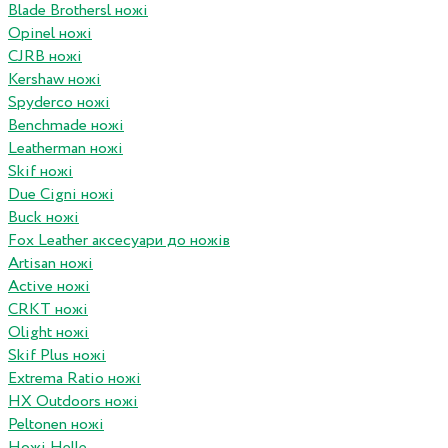
Blade Brothersl ножі
Opinel ножі
CJRB ножі
Kershaw ножі
Spyderco ножі
Benchmade ножі
Leatherman ножі
Skif ножі
Due Cigni ножі
Buck ножі
Fox Leather аксесуари до ножів
Artisan ножі
Active ножі
CRKT ножі
Olight ножі
Skif Plus ножі
Extrema Ratio ножі
HX Outdoors ножі
Peltonen ножі
Ножі Helle