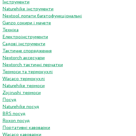
Інструменти
Naturehike інструменти
Nextool лопати багатофункціональні
Ganzo сокири і мачете
Техніка
Електроінструменти
Садові інструменти
Тактичне спорядження
Nextorch аксесуари
Nextorch тактичні перчатки
Термоси та термокухлі
Wacaco термокухлі
Naturehike термоси
Zojirushi термоси
Посуд
Naturehike посуд
BRS посуд
Roxon посуд
Портативні кавоварки
Wacaco кавоварки