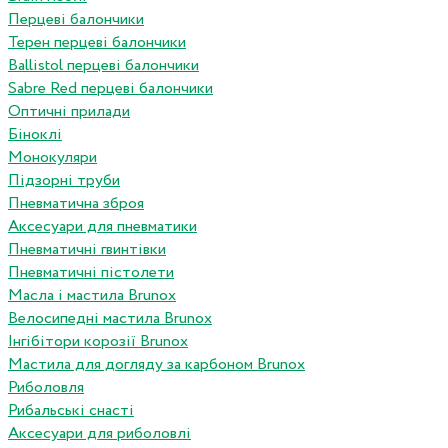
Перцеві балончики
Терен перцеві балончики
Ballistol перцеві балончики
Sabre Red перцеві балончики
Оптичні прилади
Біноклі
Монокуляри
Підзорні труби
Пневматична зброя
Аксесуари для пневматики
Пневматичні гвинтівки
Пневматичні пістолети
Масла і мастила Brunox
Велосипедні мастила Brunox
Інгібітори корозії Brunox
Мастила для догляду за карбоном Brunox
Риболовля
Рибальські снасті
Аксесуари для риболовлі