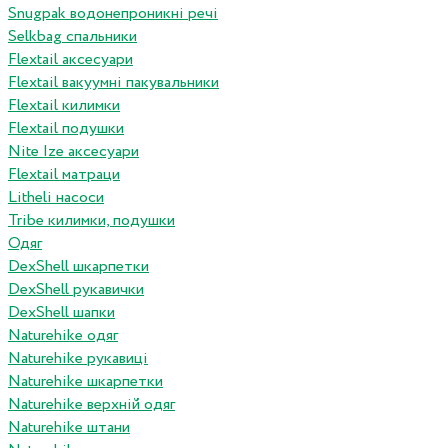
Snugpak водонепроникні речі
Selkbag спальники
Flextail аксесуари
Flextail вакуумні пакувальники
Flextail килимки
Flextail подушки
Nite Ize аксесуари
Flextail матраци
Litheli насоси
Tribe килимки, подушки
Одяг
DexShell шкарпетки
DexShell рукавички
DexShell шапки
Naturehike одяг
Naturehike рукавиці
Naturehike шкарпетки
Naturehike верхній одяг
Naturehike штани