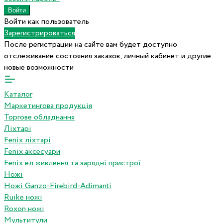
Войти как пользователь
Зарегистрироваться
После регистрации на сайте вам будет доступно
отслеживание состояния заказов, личный кабинет и другие
новые возможности
Каталог
Маркетингова продукція
Торгове обладнання
Ліхтарі
Fenix ліхтарі
Fenix аксесуари
Fenix ел живлення та зарядні пристрої
Ножі
Ножі Ganzo-Firebird-Adimanti
Ruike ножі
Roxon ножi
Мультитули