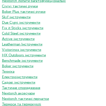
Nextorch лопати багатофункціональні
Сivivi тактичні ручки
Boker Plus тактичні ручки
Skif інструменти
Due Cigni інструменти
Fix it Sticks інструменти
Сold Steel інструменти
Active інструменти
Leatherman Інструменти
Victorinox інструменти
HX Outdoors інструменти
Benchmade інструменти
Boker інструменти
Техніка
Електроінструменти
Садові інструменти
Тактичне спорядження
Nextorch аксесуари
Nextorch тактичні перчатки
Термоси та термокухлі