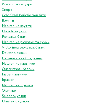
Wacaco аксесуари
Спорт
Cold Steel бейсбольні біти
Взуття
Naturehike взуття
Humtto взуття
Рюкзаки, багаж
Naturehike рюкзаки та сумки
Victorinox рюкзаки, багаж
Deuter рюкзаки
Пальники та обладнання
Naturehike пальники
Quest газові балони
Газові пальники
Іграшки
Naturehike іграшки
Окуляри
Select окуляри
Umarex окуляри