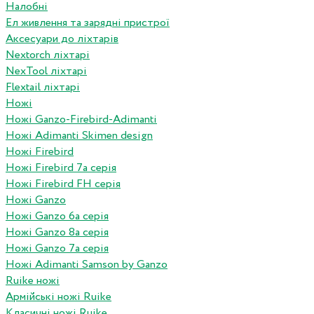
Налобні
Ел живлення та зарядні пристрої
Аксесуари до ліхтарів
Nextorch ліхтарі
NexTool ліхтарі
Flextail ліхтарі
Ножі
Ножі Ganzo-Firebird-Adimanti
Ножі Adimanti Skimen design
Ножі Firebird
Ножі Firebird 7а серія
Ножі Firebird FH серія
Ножі Ganzo
Ножі Ganzo 6а серія
Ножі Ganzo 8а серія
Ножі Ganzo 7а серія
Ножі Adimanti Samson by Ganzo
Ruike ножі
Армійські ножі Ruike
Класичні ножі Ruike