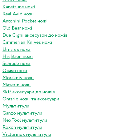
Kanetsune ножі
Real Avid ножі
Antonini Pocket ножі
Old Bear ножі
Due Cigni аксесуари до ножів
Cimmerian Knives ножі
Umarex ножі
Hightron ножі
Schrade ножі
Ocaso ножі
Morakniv ножі
Maserin ножі
Skif аксесуари до ножів
Ontario ножі та аксесуари
Мультитули
Ganzo мультитули
NexTool мультитули
Roxon мультитули
Victorinox мультитули