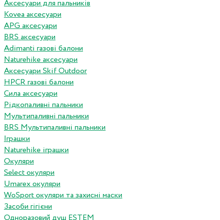
Аксесуари для пальників
Kovea аксесуари
APG аксесуари
BRS аксесуари
Adimanti газові балони
Naturehike аксесуари
Аксесуари Skif Outdoor
HPCR газові балони
Сила аксесуари
Рідкопаливні пальники
Мультипаливні пальники
BRS Мультипаливні пальники
Іграшки
Naturehike іграшки
Окуляри
Select окуляри
Umarex окуляри
WoSport окуляри та захисні маски
Засоби гігієни
Одноразовий душ ESTEM