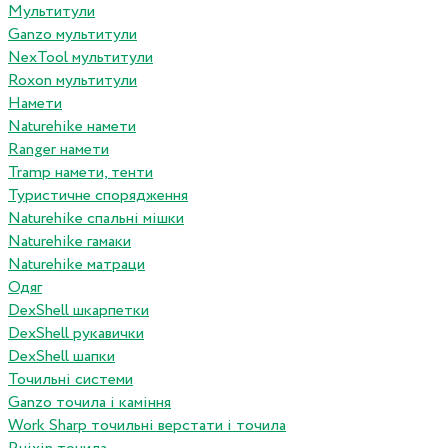
Мультитули
Ganzo мультитули
NexTool мультитули
Roxon мультитули
Намети
Naturehike намети
Ranger намети
Tramp намети, тенти
Туристичне спорядження
Naturehike спальні мішки
Naturehike гамаки
Naturehike матраци
Одяг
DexShell шкарпетки
DexShell рукавички
DexShell шапки
Точильні системи
Ganzo точила і каміння
Work Sharp точильні верстати і точила