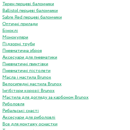
Терен перцеві балончики
Ballistol перцеві балончики
Sabre Red перцеві балончики
Оптичні прилади
Біноклі
Монокуляри
Підзорні труби
Пневматична зброя
Аксесуари для пневматики
Пневматичні гвинтівки
Пневматичні пістолети
Масла і мастила Brunox
Велосипедні мастила Brunox
Інгібітори корозії Brunox
Мастила для догляду за карбоном Brunox
Риболовля
Рибальські снасті
Аксесуари для риболовлі
Все для монтажу оснастки