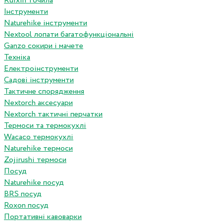
Ruixin точила
Інструменти
Naturehike інструменти
Nextool лопати багатофункціональні
Ganzo сокири і мачете
Техніка
Електроінструменти
Садові інструменти
Тактичне спорядження
Nextorch аксесуари
Nextorch тактичні перчатки
Термоси та термокухлі
Wacaco термокухлі
Naturehike термоси
Zojirushi термоси
Посуд
Naturehike посуд
BRS посуд
Roxon посуд
Портативні кавоварки