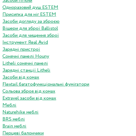
Засоби гігієни
Одноразовий душ ESTEM
Присипка для ніг ESTEM
Засоби догляду за зброєю
Вішери для зброї Ballistol
Засоби для чищення зброї
Інструмент Real Avid
Зарядні пристрої
Сонячні панелі Houny
Litheli сонячні панелі
Зарядні станції Litheli
Засоби від комах
Flextail багатофункціональні фумігатори
Сольова зброя від комах
Extravel засоби від комах
Меблі
Naturehike меблі
BRS меблі
Brain меблі
Перцеві балончики