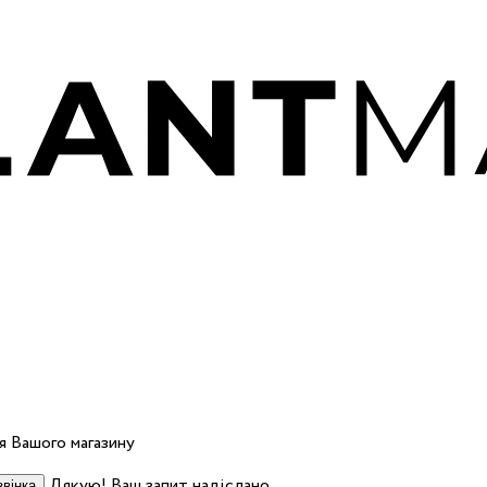
 Вашого магазину
Дякую! Ваш запит надіслано.
вінка