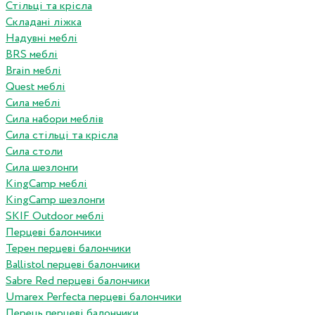
Стільці та крісла
Складані ліжка
Надувні меблі
BRS меблі
Brain меблі
Quest меблі
Сила меблі
Сила набори меблів
Сила стільці та крісла
Сила столи
Сила шезлонги
KingCamp меблі
KingCamp шезлонги
SKIF Outdoor меблі
Перцеві балончики
Терен перцеві балончики
Ballistol перцеві балончики
Sabre Red перцеві балончики
Umarex Perfecta перцеві балончики
Перець перцеві балончики