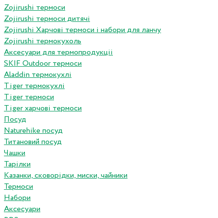
Zojirushi термоси
Zojirushi термоси дитячі
Zojirushi Харчові термоси і набори для ланчу
Zojirushi термокухоль
Аксесуари для термопродукціі
SKIF Outdoor термоси
Aladdin термокухлі
Tiger термокухлі
Tiger термоси
Tiger харчові термоси
Посуд
Naturehike посуд
Титановий посуд
Чашки
Тарілки
Казанки, сковорідки, миски, чайники
Термоси
Набори
Аксесуари