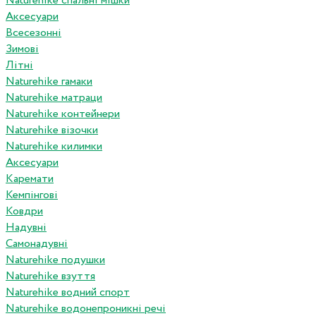
Naturehike спальні мішки
Аксесуари
Всесезонні
Зимові
Літні
Naturehike гамаки
Naturehike матраци
Naturehike контейнери
Naturehike візочки
Naturehike килимки
Аксесуари
Каремати
Кемпінгові
Ковдри
Надувні
Самонадувні
Naturehike подушки
Naturehike взуття
Naturehike водний спорт
Naturehike водонепроникні речі