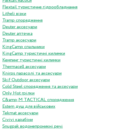
Flextail насоси
Flextail туристичне гідрообладнання
Litheli візки
Tramp спорядження
Deuter аксесуари
Deuter аптечка
Tramp аксесуари
KingCamp спальники
KingCamp туристичні килимки
Кемпинг туристичні килимки
Thermacell аксесуари
Knirps парасолі та аксесуари
Skif Outdoor аксесуари
Cold Steel спорядження та аксесуари
Only Hot грілки
C&amp;M TACTICAL спорядження
Estem душ для військових
Tekmat аксесуари
Сivivi карабіни
Snugpak водонепроникні речі