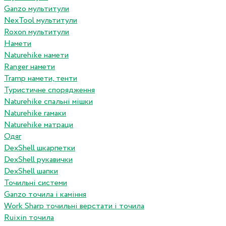
Ganzo мультитули
NexTool мультитули
Roxon мультитули
Намети
Naturehike намети
Ranger намети
Tramp намети, тенти
Туристичне спорядження
Naturehike спальні мішки
Naturehike гамаки
Naturehike матраци
Одяг
DexShell шкарпетки
DexShell рукавички
DexShell шапки
Точильні системи
Ganzo точила і каміння
Work Sharp точильні верстати і точила
Ruixin точила