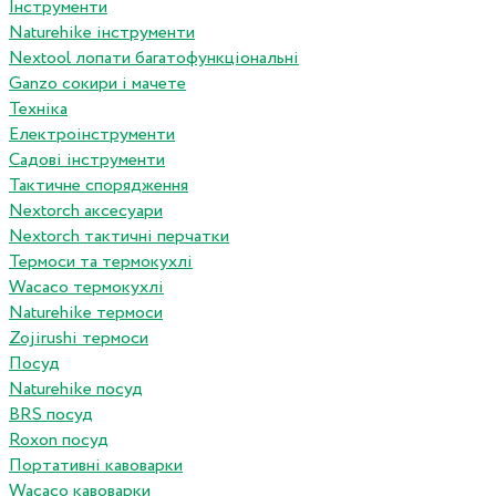
Інструменти
Naturehike інструменти
Nextool лопати багатофункціональні
Ganzo сокири і мачете
Техніка
Електроінструменти
Садові інструменти
Тактичне спорядження
Nextorch аксесуари
Nextorch тактичні перчатки
Термоси та термокухлі
Wacaco термокухлі
Naturehike термоси
Zojirushi термоси
Посуд
Naturehike посуд
BRS посуд
Roxon посуд
Портативні кавоварки
Wacaco кавоварки