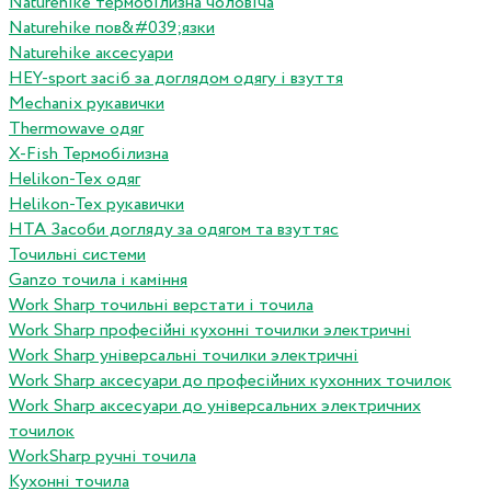
Naturehike термобілизна чоловіча
Naturehike пов&#039;язки
Naturehike аксесуари
HEY-sport засіб за доглядом одягу і взуття
Mechanix рукавички
Thermowave одяг
X-Fish Термобілизна
Helikon-Tex одяг
Helikon-Tex рукавички
HTA Засоби догляду за одягом та взуттяс
Точильні системи
Ganzo точила і каміння
Work Sharp точильні верстати і точила
Work Sharp професiйнi кухоннi точилки электричнi
Work Sharp унiверсальнi точилки электричнi
Work Sharp аксесуари до професiйних кухонних точилок
Work Sharp аксесуари до унiверсальних электричних
точилок
WorkSharp ручні точила
Кухонні точила