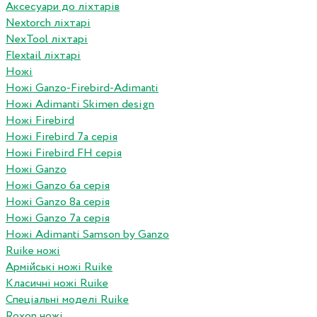
Аксесуари до ліхтарів
Nextorch ліхтарі
NexTool ліхтарі
Flextail ліхтарі
Ножі
Ножі Ganzo-Firebird-Adimanti
Ножі Adimanti Skimen design
Ножі Firebird
Ножі Firebird 7а серія
Ножі Firebird FH серія
Ножі Ganzo
Ножі Ganzo 6а серія
Ножі Ganzo 8а серія
Ножі Ganzo 7а серія
Ножі Adimanti Samson by Ganzo
Ruike ножі
Армійські ножі Ruike
Класичні ножі Ruike
Спеціальні моделі Ruike
Roxon ножi