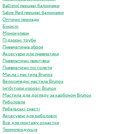
Ballistol перцеві балончики
Sabre Red перцеві балончики
Оптичні прилади
Біноклі
Монокуляри
Підзорні труби
Пневматична зброя
Аксесуари для пневматики
Пневматичні гвинтівки
Пневматичні пістолети
Масла і мастила Brunox
Велосипедні мастила Brunox
Інгібітори корозії Brunox
Мастила для догляду за карбоном Brunox
Риболовля
Рибальські снасті
Аксесуари для риболовлі
Все для монтажу оснастки
Термопродукція