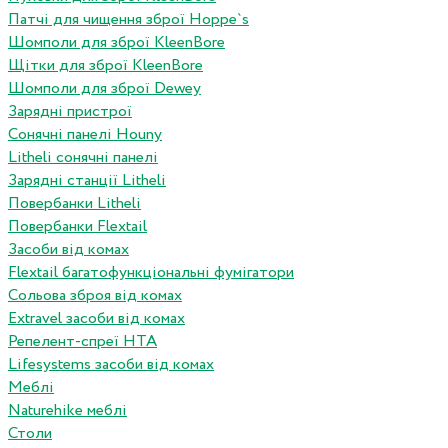
Патчі для чищення зброї Hoppe`s
Шомполи для зброї KleenBore
Щітки для зброї KleenBore
Шомполи для зброї Dewey
Зарядні пристрої
Сонячні панелі Houny
Litheli сонячні панелі
Зарядні станції Litheli
Повербанки Litheli
Повербанки Flextail
Засоби від комах
Flextail багатофункціональні фумігатори
Сольова зброя від комах
Extravel засоби від комах
Репелент-спреї HTA
Lifesystems засоби від комах
Меблі
Naturehike меблі
Столи