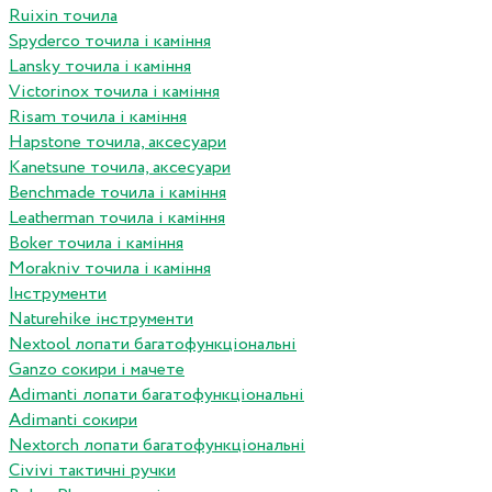
Ruixin точила
Spyderco точила і каміння
Lansky точила і каміння
Victorinox точила і каміння
Risam точила і каміння
Hapstone точила, аксесуари
Kanetsune точила, аксесуари
Benchmade точила і каміння
Leatherman точила і каміння
Boker точила і каміння
Morakniv точила і каміння
Інструменти
Naturehike інструменти
Nextool лопати багатофункціональні
Ganzo сокири і мачете
Adimanti лопати багатофункціональні
Adimanti сокири
Nextorch лопати багатофункціональні
Сivivi тактичні ручки