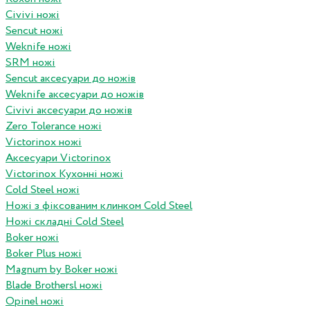
Civivi ножі
Sencut ножі
Weknife ножі
SRM ножі
Sencut аксесуари до ножів
Weknife аксесуари до ножів
Civivi аксесуари до ножів
Zero Tolerance ножі
Victorinox ножі
Аксесуари Victorinox
Victorinox Кухонні ножі
Cold Steel ножі
Ножі з фіксованим клинком Cold Steel
Ножі складні Cold Steel
Boker ножі
Boker Plus ножі
Magnum by Boker ножі
Blade Brothersl ножі
Opinel ножі