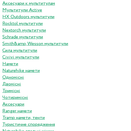
Аксесуари к мультитулам
Мультитули Active
HX Outdoors мультитули
Rocktol мультитули
Nextorch мультитули
Schrade мультитули
Smith&amp;Wesson мультитули
Сила мультитули
Civivi мультитули
Намети
Naturehike намети
Одномісні
Двомісні
Тримісні
Чотиримісні
Аксесуари
Ranger намети
Tramp намети, тенти
Туристичне спорядження