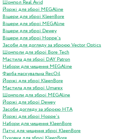
Шомпол Real Avid
Йоржі для зброї MEGAline
Вішери для зброї KleenBore
Вішери для зброї MEGAline
Вішери для зброї Dewey
Вішери для зброї Hoppe`s
Засоби для догляду за зброєю Vector Optics
Шомполи для зброї Bore Tech
Мастила для зброї DAY Patron
Набори для чищення MEGAline
Фарба маскувальна RecOil
Йоржі для зброї KleenBore
Мастила для зброї Umarex
Шомполи для зброї MEGAline
Йоржі для зброї Dewey
Засоби догляду за зброєю HTA
Йоржі для зброї Hoppe`s
Набори для чищення KleenBore
Патчі для чищення зброї KleenBore
Пуховки для зброї KleenBore