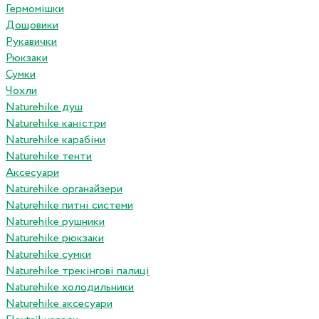
Гермомішки
Дощовики
Рукавички
Рюкзаки
Сумки
Чохли
Naturehike душ
Naturehike каністри
Naturehike карабіни
Naturehike тенти
Аксесуари
Naturehike органайзери
Naturehike питні системи
Naturehike рушники
Naturehike рюкзаки
Naturehike сумки
Naturehike трекінгові палиці
Naturehike холодильники
Naturehike аксесуари