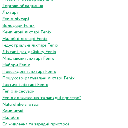
Торгове обладнання
Ліхтарі
Fenix ліхтарі
Велофари Fenix
Кемпінгові ліхтарі Fenix
Налобні ліхтарі Fenix
Індустріальні ліхтарі Fenix
Ліхтарі для дайвінгу Fenix
Мисливські ліхтарі Fenix
Набори Fenix
Повсякденні ліхтарі Fenix
Пошуково-рятувальні ліхтарі Fenix
Тактичні ліхтарі Fenix
Fenix аксесуари
Fenix ел живлення та зарядні пристрої
Naturehike ліхтарі
Кемпінгові
Налобні
Ел живлення та зарядні пристрої