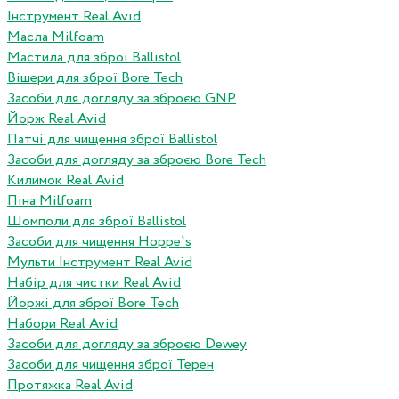
Інструмент Real Avid
Масла Milfoam
Мастила для зброї Ballistol
Вішери для зброї Bore Tech
Засоби для догляду за зброєю GNP
Йорж Real Avid
Патчі для чищення зброї Ballistol
Засоби для догляду за зброєю Bore Tech
Килимок Real Avid
Піна Milfoam
Шомполи для зброї Ballistol
Засоби для чищення Hoppe`s
Мульти Інструмент Real Avid
Набір для чистки Real Avid
Йоржі для зброї Bore Tech
Набори Real Avid
Засоби для догляду за зброєю Dewey
Засоби для чищення зброї Терен
Протяжка Real Avid