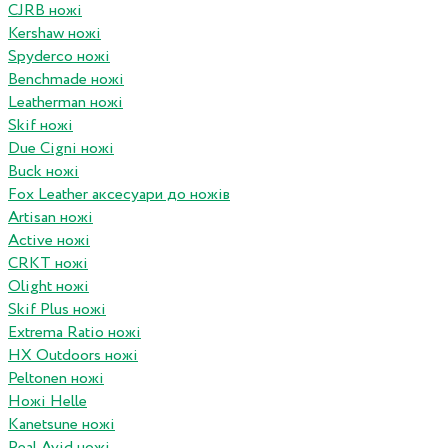
CJRB ножі
Kershaw ножі
Spyderco ножі
Benchmade ножі
Leatherman ножі
Skif ножі
Due Cigni ножі
Buck ножі
Fox Leather аксесуари до ножів
Artisan ножі
Active ножі
CRKT ножі
Olight ножі
Skif Plus ножі
Extrema Ratio ножі
HX Outdoors ножі
Peltonen ножі
Ножі Helle
Kanetsune ножі
Real Avid ножі