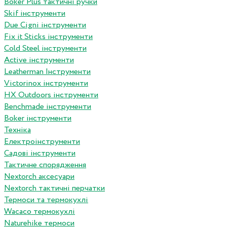
Boker Plus тактичні ручки
Skif інструменти
Due Cigni інструменти
Fix it Sticks інструменти
Сold Steel інструменти
Active інструменти
Leatherman Інструменти
Victorinox інструменти
HX Outdoors інструменти
Benchmade інструменти
Boker інструменти
Техніка
Електроінструменти
Садові інструменти
Тактичне спорядження
Nextorch аксесуари
Nextorch тактичні перчатки
Термоси та термокухлі
Wacaco термокухлі
Naturehike термоси