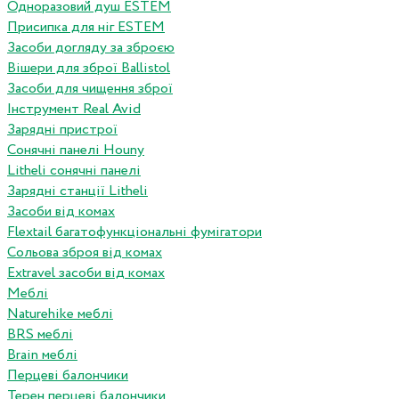
Одноразовий душ ESTEM
Присипка для ніг ESTEM
Засоби догляду за зброєю
Вішери для зброї Ballistol
Засоби для чищення зброї
Інструмент Real Avid
Зарядні пристрої
Сонячні панелі Houny
Litheli сонячні панелі
Зарядні станції Litheli
Засоби від комах
Flextail багатофункціональні фумігатори
Сольова зброя від комах
Extravel засоби від комах
Меблі
Naturehike меблі
BRS меблі
Brain меблі
Перцеві балончики
Терен перцеві балончики