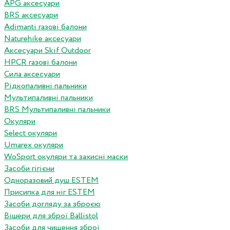
APG аксесуари
BRS аксесуари
Adimanti газові балони
Naturehike аксесуари
Аксесуари Skif Outdoor
HPCR газові балони
Сила аксесуари
Рідкопаливні пальники
Мультипаливні пальники
BRS Мультипаливні пальники
Окуляри
Select окуляри
Umarex окуляри
WoSport окуляри та захисні маски
Засоби гігієни
Одноразовий душ ESTEM
Присипка для ніг ESTEM
Засоби догляду за зброєю
Вішери для зброї Ballistol
Засоби для чищення зброї