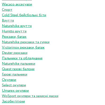
Wacaco аксесуари
Спорт
Cold Steel бейсбольні біти
Взуття
Naturehike взуття
Humtto взуття
Рюкзаки, багаж
Naturehike рюкзаки та сумки
Victorinox рюкзаки, багаж
Deuter рюкзаки
Пальники та обладнання
Naturehike пальники
Quest газові балони
Газові пальники
Окуляри
Select окуляри
Umarex окуляри
WoSport окуляри та захисні маски
Засоби гігієни