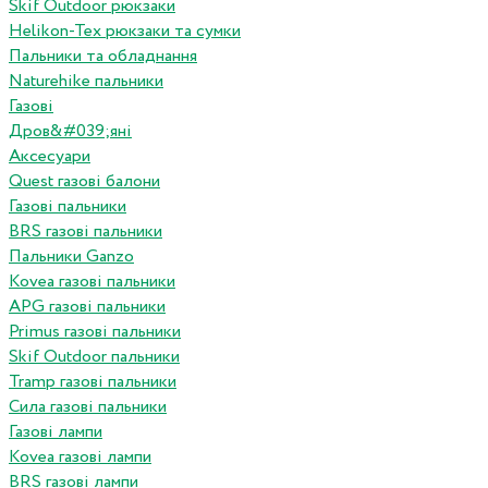
Skif Outdoor рюкзаки
Helikon-Tex рюкзаки та сумки
Пальники та обладнання
Naturehike пальники
Газові
Дров&#039;яні
Аксесуари
Quest газові балони
Газові пальники
BRS газові пальники
Пальники Ganzo
Kovea газові пальники
APG газові пальники
Primus газові пальники
Skif Outdoor пальники
Tramp газові пальники
Сила газові пальники
Газові лампи
Kovea газові лампи
BRS газові лампи