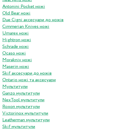
Antonini Pocket ножі
Old Bear ножі
Due Cigni аксесуари до ножів
Cimmerian Knives ножі
Umarex ножі
Hightron ножі
Schrade ножі
Ocaso ножі
Morakniv ножі
Maserin ножі
Skif аксесуари до ножів
Ontario ножі та аксесуари
Мультитули
Ganzo мультитули
NexTool мультитули
Roxon мультитули
Victorinox мультитули
Leatherman мультитули
Skif мультитули