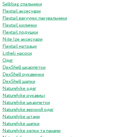
Selkbag спальники
Flextail аксесуари
Flextail вакуумні пакувальники
Flextail килимки
Flextail подушки
Nite Ize аксесуари
Flextail матраци
Litheli насоси
Одяг
DexShell шкарпетки
DexShell рукавички
DexShell шапки
Naturehike одяг
Naturehike рукавиці
Naturehike шкарпетки
Naturehike верхній одяг
Naturehike штани
Naturehike шапки
Naturehike кепки та панами