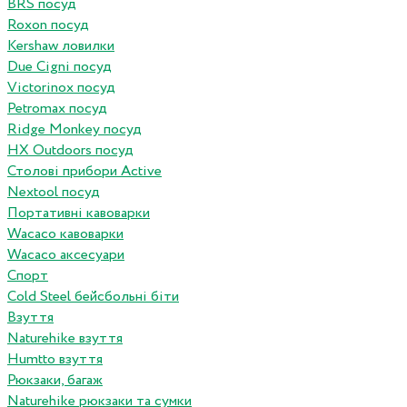
BRS посуд
Roxon посуд
Kershaw ловилки
Due Cigni посуд
Victorinox посуд
Petromax посуд
Ridge Monkey посуд
HX Outdoors посуд
Столові прибори Active
Nextool посуд
Портативні кавоварки
Wacaco кавоварки
Wacaco аксесуари
Спорт
Cold Steel бейсбольні біти
Взуття
Naturehike взуття
Humtto взуття
Рюкзаки, багаж
Naturehike рюкзаки та сумки