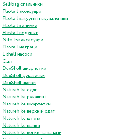
Selkbag спальники
Flextail аксесуари
Flextail вакуумні пакувальники
Flextail килимки
Flextail подушки
Nite Ize аксесуари
Flextail матраци
Litheli насоси
Одяг
DexShell шкарпетки
DexShell рукавички
DexShell шапки
Naturehike одяг
Naturehike рукавиці
Naturehike шкарпетки
Naturehike верхній одяг
Naturehike штани
Naturehike шапки
Naturehike кепки та панами