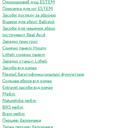
Одноразовий душ ESTEM
Присипка для ніг ESTEM
Засоби догляду за зброєю
Вішери для зброї Ballistol
Засоби для чищення зброї
Інструмент Real Avid
Зарядні пристрої
Сонячні панелі Houny
Litheli сонячні панелі
Зарядні станції Litheli
Засоби від комах
Flextail багатофункціональні фумігатори
Сольова зброя від комах
Extravel засоби від комах
Меблі
Naturehike меблі
BRS меблі
Brain меблі
Перцеві балончики
Терен перцеві балончики