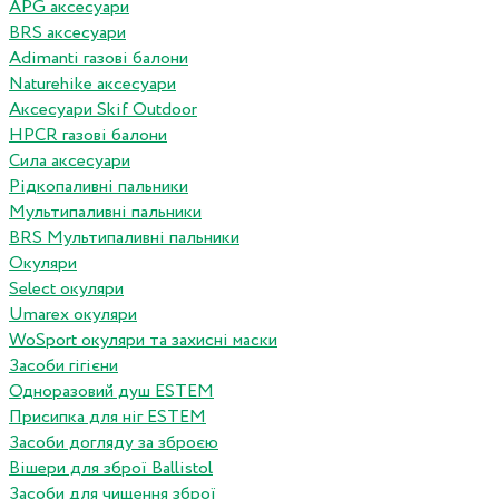
APG аксесуари
BRS аксесуари
Adimanti газові балони
Naturehike аксесуари
Аксесуари Skif Outdoor
HPCR газові балони
Сила аксесуари
Рідкопаливні пальники
Мультипаливні пальники
BRS Мультипаливні пальники
Окуляри
Select окуляри
Umarex окуляри
WoSport окуляри та захисні маски
Засоби гігієни
Одноразовий душ ESTEM
Присипка для ніг ESTEM
Засоби догляду за зброєю
Вішери для зброї Ballistol
Засоби для чищення зброї