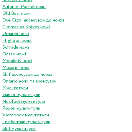
Antonini Pocket ножі
Old Bear ножі
Due Cigni аксесуари до ножів
Cimmerian Knives ножі
Umarex ножі
Hightron ножі
Schrade ножі
Ocaso ножі
Morakniv ножі
Maserin ножі
Skif аксесуари до ножів
Ontario ножі та аксесуари
Мультитули
Ganzo мультитули
NexTool мультитули
Roxon мультитули
Victorinox мультитули
Leatherman мультитули
Skif мультитули