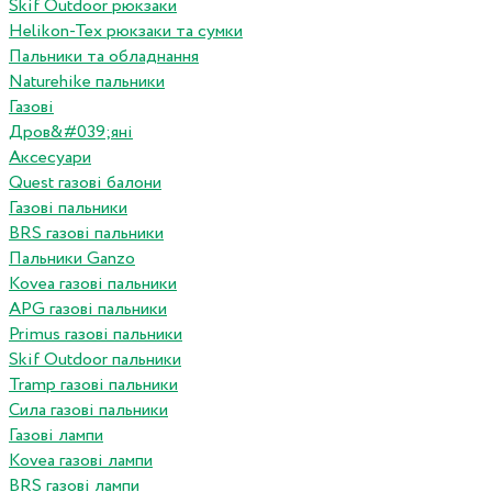
Skif Outdoor рюкзаки
Helikon-Tex рюкзаки та сумки
Пальники та обладнання
Naturehike пальники
Газові
Дров&#039;яні
Аксесуари
Quest газові балони
Газові пальники
BRS газові пальники
Пальники Ganzo
Kovea газові пальники
APG газові пальники
Primus газові пальники
Skif Outdoor пальники
Tramp газові пальники
Сила газові пальники
Газові лампи
Kovea газові лампи
BRS газові лампи