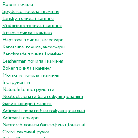
Ruixin точила
Spyderco точила і каміння
Lansky точила і каміння
Victorinox точила і каміння
Risam точила і каміння
Hapstone точила, аксесуари
Kanetsune точила, аксесуари
Benchmade точила і каміння
Leatherman точила і каміння
Boker точила і каміння
Morakniv точила і каміння
Інструменти
Naturehike інструменти
Nextool лопати багатофункціональні
Ganzo сокири і мачете
Adimanti лопати багатофункціональні
Adimanti сокири
Nextorch лопати багатофункціональні
Сivivi тактичні ручки