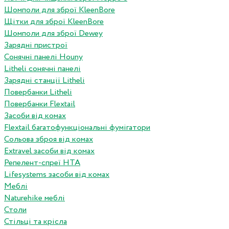
Шомполи для зброї KleenBore
Щітки для зброї KleenBore
Шомполи для зброї Dewey
Зарядні пристрої
Сонячні панелі Houny
Litheli сонячні панелі
Зарядні станції Litheli
Повербанки Litheli
Повербанки Flextail
Засоби від комах
Flextail багатофункціональні фумігатори
Сольова зброя від комах
Extravel засоби від комах
Репелент-спреї HTA
Lifesystems засоби від комах
Меблі
Naturehike меблі
Столи
Стільці та крісла