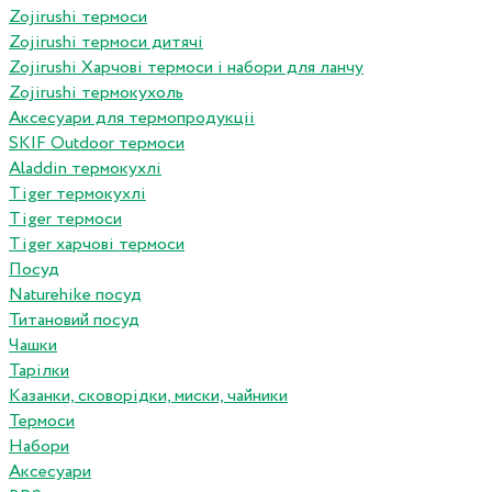
Zojirushi термоси
Zojirushi термоси дитячі
Zojirushi Харчові термоси і набори для ланчу
Zojirushi термокухоль
Аксесуари для термопродукціі
SKIF Outdoor термоси
Aladdin термокухлі
Tiger термокухлі
Tiger термоси
Tiger харчові термоси
Посуд
Naturehike посуд
Титановий посуд
Чашки
Тарілки
Казанки, сковорідки, миски, чайники
Термоси
Набори
Аксесуари