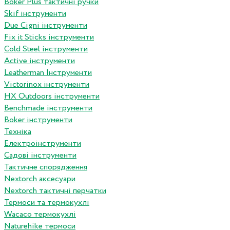
Boker Plus тактичні ручки
Skif інструменти
Due Cigni інструменти
Fix it Sticks інструменти
Сold Steel інструменти
Active інструменти
Leatherman Інструменти
Victorinox інструменти
HX Outdoors інструменти
Benchmade інструменти
Boker інструменти
Техніка
Електроінструменти
Садові інструменти
Тактичне спорядження
Nextorch аксесуари
Nextorch тактичні перчатки
Термоси та термокухлі
Wacaco термокухлі
Naturehike термоси