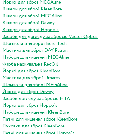
Йоржі для зброї MEGAline
Вішери для зброї KleenBore
Вішери для зброї MEGAline
Вішери для зброї Dewey
Вішери для зброї Hoppe`s
Засоби для догляду за зброєю Vector Optics
Шомполи для зброї Bore Tech
Мастила для зброї DAY Patron
Набори для чищення MEGAline
Фарба маскувальна RecOil
Йоржі для зброї KleenBore
Мастила для зброї Umarex
Шомполи для зброї MEGAline
Йоржі для зброї Dewey
Засоби догляду за зброєю HTA
Йоржі для зброї Hoppe`s
Набори для чищення KleenBore
Патчі для чищення зброї KleenBore
Пуховки для зброї KleenBore
Патчі для чищення зброї Hoppe`s