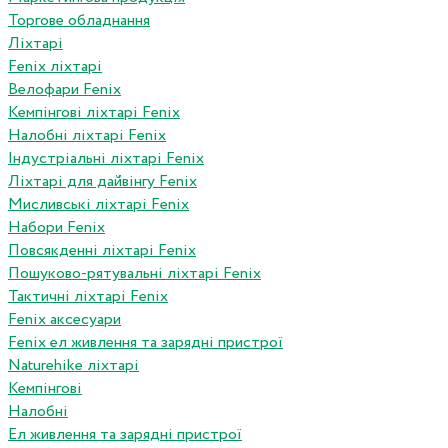
Торгове обладнання
Ліхтарі
Fenix ліхтарі
Велофари Fenix
Кемпінгові ліхтарі Fenix
Налобні ліхтарі Fenix
Індустріальні ліхтарі Fenix
Ліхтарі для дайвінгу Fenix
Мисливські ліхтарі Fenix
Набори Fenix
Повсякденні ліхтарі Fenix
Пошуково-рятувальні ліхтарі Fenix
Тактичні ліхтарі Fenix
Fenix аксесуари
Fenix ел живлення та зарядні пристрої
Naturehike ліхтарі
Кемпінгові
Налобні
Ел живлення та зарядні пристрої