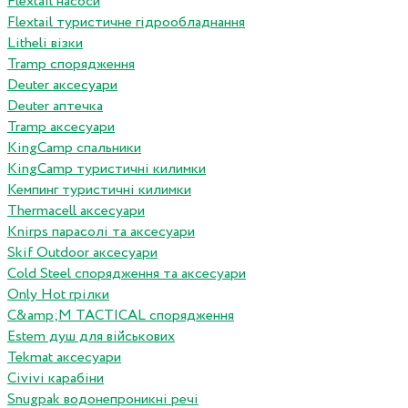
Flextail насоси
Flextail туристичне гідрообладнання
Litheli візки
Tramp спорядження
Deuter аксесуари
Deuter аптечка
Tramp аксесуари
KingCamp спальники
KingCamp туристичні килимки
Кемпинг туристичні килимки
Thermacell аксесуари
Knirps парасолі та аксесуари
Skif Outdoor аксесуари
Cold Steel спорядження та аксесуари
Only Hot грілки
C&amp;M TACTICAL спорядження
Estem душ для військових
Tekmat аксесуари
Сivivi карабіни
Snugpak водонепроникні речі