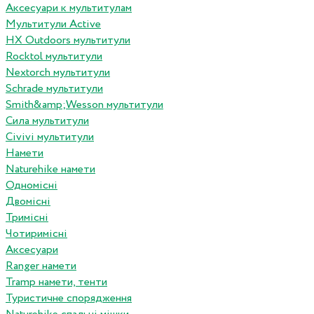
Аксесуари к мультитулам
Мультитули Active
HX Outdoors мультитули
Rocktol мультитули
Nextorch мультитули
Schrade мультитули
Smith&amp;Wesson мультитули
Сила мультитули
Civivi мультитули
Намети
Naturehike намети
Одномісні
Двомісні
Тримісні
Чотиримісні
Аксесуари
Ranger намети
Tramp намети, тенти
Туристичне спорядження