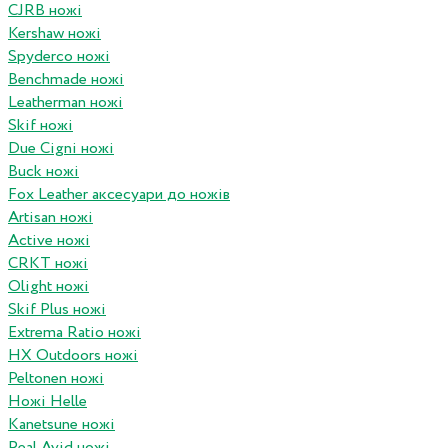
CJRB ножі
Kershaw ножі
Spyderco ножі
Benchmade ножі
Leatherman ножі
Skif ножі
Due Cigni ножі
Buck ножі
Fox Leather аксесуари до ножів
Artisan ножі
Active ножі
CRKT ножі
Olight ножі
Skif Plus ножі
Extrema Ratio ножі
HX Outdoors ножі
Peltonen ножі
Ножі Helle
Kanetsune ножі
Real Avid ножі