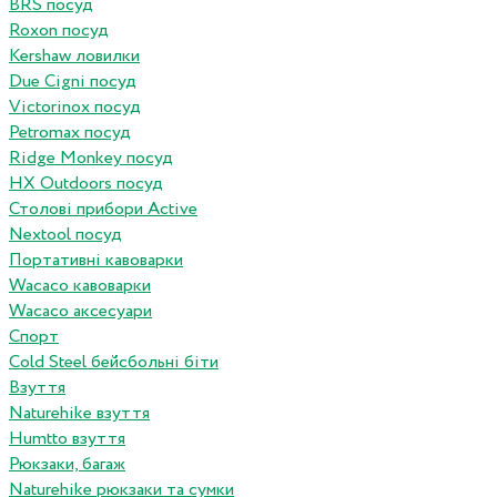
BRS посуд
Roxon посуд
Kershaw ловилки
Due Cigni посуд
Victorinox посуд
Petromax посуд
Ridge Monkey посуд
HX Outdoors посуд
Столові прибори Active
Nextool посуд
Портативні кавоварки
Wacaco кавоварки
Wacaco аксесуари
Спорт
Cold Steel бейсбольні біти
Взуття
Naturehike взуття
Humtto взуття
Рюкзаки, багаж
Naturehike рюкзаки та сумки