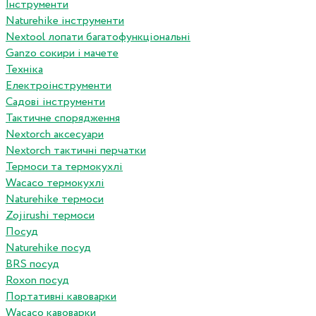
Інструменти
Naturehike інструменти
Nextool лопати багатофункціональні
Ganzo сокири і мачете
Техніка
Електроінструменти
Садові інструменти
Тактичне спорядження
Nextorch аксесуари
Nextorch тактичні перчатки
Термоси та термокухлі
Wacaco термокухлі
Naturehike термоси
Zojirushi термоси
Посуд
Naturehike посуд
BRS посуд
Roxon посуд
Портативні кавоварки
Wacaco кавоварки