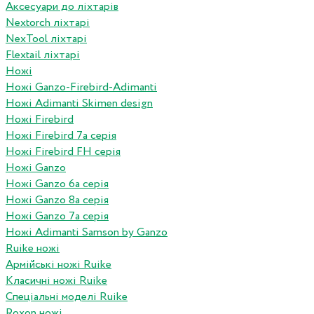
Аксесуари до ліхтарів
Nextorch ліхтарі
NexTool ліхтарі
Flextail ліхтарі
Ножі
Ножі Ganzo-Firebird-Adimanti
Ножі Adimanti Skimen design
Ножі Firebird
Ножі Firebird 7а серія
Ножі Firebird FH серія
Ножі Ganzo
Ножі Ganzo 6а серія
Ножі Ganzo 8а серія
Ножі Ganzo 7а серія
Ножі Adimanti Samson by Ganzo
Ruike ножі
Армійські ножі Ruike
Класичні ножі Ruike
Спеціальні моделі Ruike
Roxon ножi