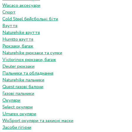
Wacaco аксесуари
Спорт
Cold Steel бейсбольні біти
Взуття
Naturehike взуття
Humtto взуття
Рюкзаки, багаж
Naturehike рюкзаки та сумки
Victorinox рюкзаки, багаж
Deuter рюкзаки
Пальники та обладнання
Naturehike пальники
Quest газові балони
Газові пальники
Окуляри
Select окуляри
Umarex окуляри
WoSport окуляри та захисні маски
Засоби гігієни