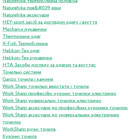
Naturehike термобілизна чоловіча
Naturehike пов&#039;язки
Naturehike аксесуари
HEY-sport засіб за доглядом одягу і взуття
Mechanix рукавички
Thermowave одяг
X-Fish Термобілизна
Helikon-Tex одяг
Helikon-Tex рукавички
HTA Засоби догляду за одягом та взуттяс
Точильні системи
Ganzo точила і каміння
Work Sharp точильні верстати і точила
Work Sharp професiйнi кухоннi точилки электричнi
Work Sharp унiверсальнi точилки электричнi
Work Sharp аксесуари до професiйних кухонних точилок
Work Sharp аксесуари до унiверсальних электричних
точилок
WorkSharp ручні точила
Кухонні точила