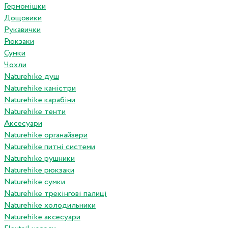
Гермомішки
Дощовики
Рукавички
Рюкзаки
Сумки
Чохли
Naturehike душ
Naturehike каністри
Naturehike карабіни
Naturehike тенти
Аксесуари
Naturehike органайзери
Naturehike питні системи
Naturehike рушники
Naturehike рюкзаки
Naturehike сумки
Naturehike трекінгові палиці
Naturehike холодильники
Naturehike аксесуари