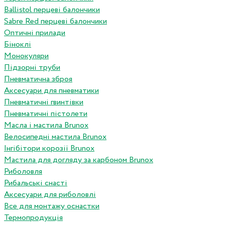
Ballistol перцеві балончики
Sabre Red перцеві балончики
Оптичні прилади
Біноклі
Монокуляри
Підзорні труби
Пневматична зброя
Аксесуари для пневматики
Пневматичні гвинтівки
Пневматичні пістолети
Масла і мастила Brunox
Велосипедні мастила Brunox
Інгібітори корозії Brunox
Мастила для догляду за карбоном Brunox
Риболовля
Рибальські снасті
Аксесуари для риболовлі
Все для монтажу оснастки
Термопродукція