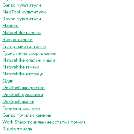
Ganzo мультитули
NexTool мультитули
Roxon мультитули
Намети
Naturehike намети
Ranger намети
Tramp намети, тенти
Туристичне спорядження
Naturehike спальні мішки
Naturehike гамаки
Naturehike матраци
Одяг
DexShell шкарпетки
DexShell рукавички
DexShell шапки
Точильні системи
Ganzo точила і каміння
Work Sharp точильні верстати і точила
Ruixin точила