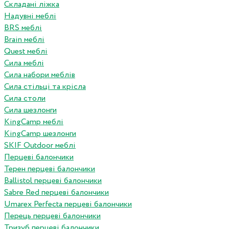
Складані ліжка
Надувні меблі
BRS меблі
Brain меблі
Quest меблі
Сила меблі
Сила набори меблів
Сила стільці та крісла
Сила столи
Сила шезлонги
KingCamp меблі
KingCamp шезлонги
SKIF Outdoor меблі
Перцеві балончики
Терен перцеві балончики
Ballistol перцеві балончики
Sabre Red перцеві балончики
Umarex Perfecta перцеві балончики
Перець перцеві балончики
Тризуб перцеві балончики