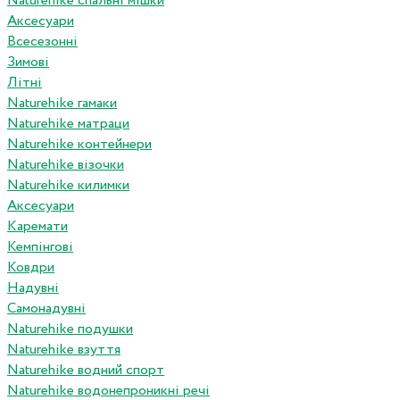
Naturehike спальні мішки
Аксесуари
Всесезонні
Зимові
Літні
Naturehike гамаки
Naturehike матраци
Naturehike контейнери
Naturehike візочки
Naturehike килимки
Аксесуари
Каремати
Кемпінгові
Ковдри
Надувні
Самонадувні
Naturehike подушки
Naturehike взуття
Naturehike водний спорт
Naturehike водонепроникні речі