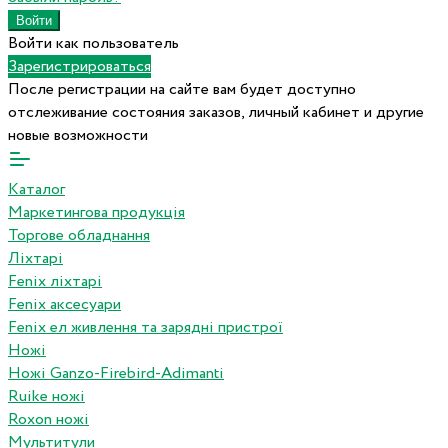
Войти как пользователь
Зарегистрироваться
После регистрации на сайте вам будет доступно
отслеживание состояния заказов, личный кабинет и другие
новые возможности
Каталог
Маркетингова продукція
Торгове обладнання
Ліхтарі
Fenix ліхтарі
Fenix аксесуари
Fenix ел живлення та зарядні пристрої
Ножі
Ножі Ganzo-Firebird-Adimanti
Ruike ножі
Roxon ножi
Мультитули