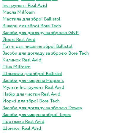
Інструмент Real Avid
Масла Milfoam
Мастила для зброї Ballistol
Вішери для зброї Bore Tech
Засоби для догляду за зброєю GNP
Йорж Real Avid
Патчі для чищення зброї Ballistol
Засоби для догляду за зброєю Bore Tech
Килимок Real Avid
Піна Milfoam
Шомполи для зброї Ballistol
Засоби для чищення Hoppe`s
Мульти Інструмент Real Avid
Набір для чистки Real Avid
Йоржі для зброї Bore Tech
Засоби для догляду за зброєю Dewey
Засоби для чищення зброї Терен
Протяжка Real Avid
Шомпол Real Avid