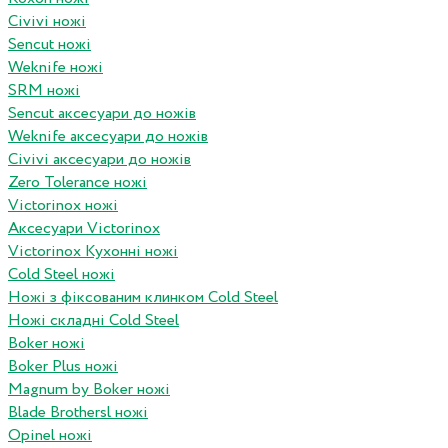
Civivi ножі
Sencut ножі
Weknife ножі
SRM ножі
Sencut аксесуари до ножів
Weknife аксесуари до ножів
Civivi аксесуари до ножів
Zero Tolerance ножі
Victorinox ножі
Аксесуари Victorinox
Victorinox Кухонні ножі
Cold Steel ножі
Ножі з фіксованим клинком Cold Steel
Ножі складні Cold Steel
Boker ножі
Boker Plus ножі
Magnum by Boker ножі
Blade Brothersl ножі
Opinel ножі