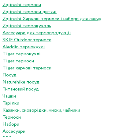
Zojirushi термоси
Zojirushi термоси дитячі
Zojirushi Харчові термоси і набори для ланчу
Zojirushi термокухоль
Аксесуари для термопродукціі
SKIF Outdoor термоси
Aladdin термокухлі
Tiger термокухлі
Tiger термоси
Tiger харчові термоси
Посуд
Naturehike посуд
Титановий посуд
Чашки
Тарілки
Казанки, сковорідки, миски, чайники
Термоси
Набори
Аксесуари