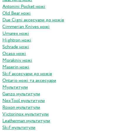
Antonini Pocket ножі
Old Bear ножі
Due Cigni аксесуари до ножів
Cimmerian Knives ножі
Umarex ножі
Hightron ножі
Schrade ножі
Ocaso ножі
Morakniv ножі
Maserin ножі
Skif аксесуари до ножів
Ontario ножі та аксесуари
Мультитули
Ganzo мультитули
NexTool мультитули
Roxon мультитули
Victorinox мультитули
Leatherman мультитули
Skif мультитули