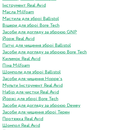
Інструмент Real Avid
Масла Milfoam
Мастила для зброї Ballistol
Вішери для зброї Bore Tech
Засоби для догляду за зброєю GNP
Йорж Real Avid
Патчі для чищення зброї Ballistol
Засоби для догляду за зброєю Bore Tech
Килимок Real Avid
Піна Milfoam
Шомполи для зброї Ballistol
Засоби для чищення Hoppe`s
Мульти Інструмент Real Avid
Набір для чистки Real Avid
Йоржі для зброї Bore Tech
Засоби для догляду за зброєю Dewey
Засоби для чищення зброї Терен
Протяжка Real Avid
Шомпол Real Avid