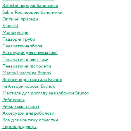
Ballistol перцеві балончики
Sabre Red перцеві балончики
Оптичні прилади
Біноклі
Монокуляри
Підзорні труби
Пневматична зброя
Аксесуари для пневматики
Пневматичні гвинтівки
Пневматичні пістолети
Масла і мастила Brunox
Велосипедні мастила Brunox
Інгібітори корозії Brunox
Мастила для догляду за карбоном Brunox
Риболовля
Рибальські снасті
Аксесуари для риболовлі
Все для монтажу оснастки
Термопродукція