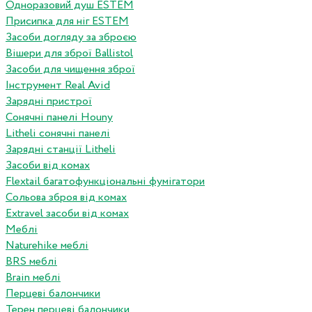
Одноразовий душ ESTEM
Присипка для ніг ESTEM
Засоби догляду за зброєю
Вішери для зброї Ballistol
Засоби для чищення зброї
Інструмент Real Avid
Зарядні пристрої
Сонячні панелі Houny
Litheli сонячні панелі
Зарядні станції Litheli
Засоби від комах
Flextail багатофункціональні фумігатори
Сольова зброя від комах
Extravel засоби від комах
Меблі
Naturehike меблі
BRS меблі
Brain меблі
Перцеві балончики
Терен перцеві балончики