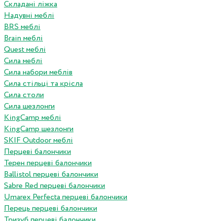
Складані ліжка
Надувні меблі
BRS меблі
Brain меблі
Quest меблі
Сила меблі
Сила набори меблів
Сила стільці та крісла
Сила столи
Сила шезлонги
KingCamp меблі
KingCamp шезлонги
SKIF Outdoor меблі
Перцеві балончики
Терен перцеві балончики
Ballistol перцеві балончики
Sabre Red перцеві балончики
Umarex Perfecta перцеві балончики
Перець перцеві балончики
Тризуб перцеві балончики