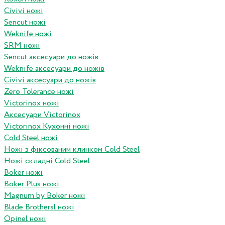
Civivi ножі
Sencut ножі
Weknife ножі
SRM ножі
Sencut аксесуари до ножів
Weknife аксесуари до ножів
Civivi аксесуари до ножів
Zero Tolerance ножі
Victorinox ножі
Аксесуари Victorinox
Victorinox Кухонні ножі
Cold Steel ножі
Ножі з фіксованим клинком Cold Steel
Ножі складні Cold Steel
Boker ножі
Boker Plus ножі
Magnum by Boker ножі
Blade Brothersl ножі
Opinel ножі