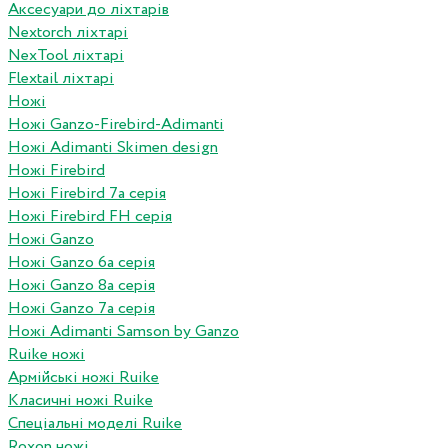
Аксесуари до ліхтарів
Nextorch ліхтарі
NexTool ліхтарі
Flextail ліхтарі
Ножі
Ножі Ganzo-Firebird-Adimanti
Ножі Adimanti Skimen design
Ножі Firebird
Ножі Firebird 7а серія
Ножі Firebird FH серія
Ножі Ganzo
Ножі Ganzo 6а серія
Ножі Ganzo 8а серія
Ножі Ganzo 7а серія
Ножі Adimanti Samson by Ganzo
Ruike ножі
Армійські ножі Ruike
Класичні ножі Ruike
Спеціальні моделі Ruike
Roxon ножi