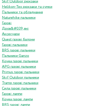
Skif Outdoor рюкзаки
Helikon-Tex рюкзаки та сумки
Пальники та обладнання
Naturehike пальники
Газові
Дров&#039;яні
Аксесуари
Quest газові балони
Газові пальники
BRS газові пальники
Пальники Ganzo
Kovea газові пальники
APG газові пальники
Primus газові пальники
Skif Outdoor пальники
Tramp газові пальники
Сила газові пальники
Газові лампи
Kovea газові лампи
BRS газові лампи