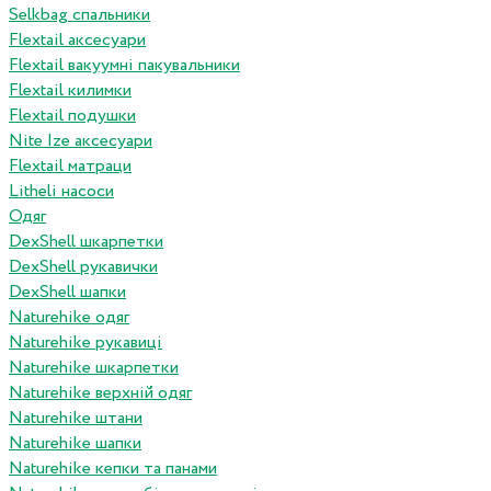
Selkbag спальники
Flextail аксесуари
Flextail вакуумні пакувальники
Flextail килимки
Flextail подушки
Nite Ize аксесуари
Flextail матраци
Litheli насоси
Одяг
DexShell шкарпетки
DexShell рукавички
DexShell шапки
Naturehike одяг
Naturehike рукавиці
Naturehike шкарпетки
Naturehike верхній одяг
Naturehike штани
Naturehike шапки
Naturehike кепки та панами