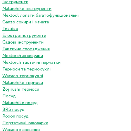
Інструменти
Naturehike інструменти
Nextool лопати багатофункціональні
Ganzo сокири і мачете
Техніка
Електроінструменти
Садові інструменти
Тактичне спорядження
Nextorch аксесуари
Nextorch тактичні перчатки
Термоси та термокухлі
Wacaco термокухлі
Naturehike термоси
Zojirushi термоси
Посуд
Naturehike посуд
BRS посуд
Roxon посуд
Портативні кавоварки
Wacaco кавоварки