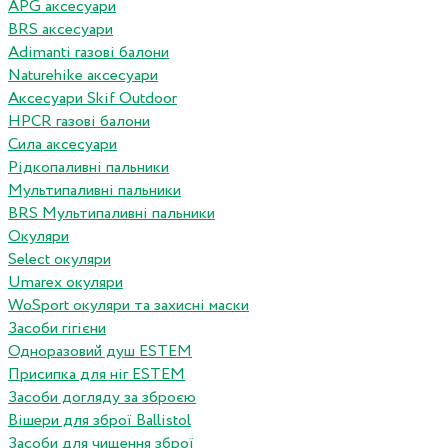
APG аксесуари
BRS аксесуари
Adimanti газові балони
Naturehike аксесуари
Аксесуари Skif Outdoor
HPCR газові балони
Сила аксесуари
Рідкопаливні пальники
Мультипаливні пальники
BRS Мультипаливні пальники
Окуляри
Select окуляри
Umarex окуляри
WoSport окуляри та захисні маски
Засоби гігієни
Одноразовий душ ESTEM
Присипка для ніг ESTEM
Засоби догляду за зброєю
Вішери для зброї Ballistol
Засоби для чищення зброї