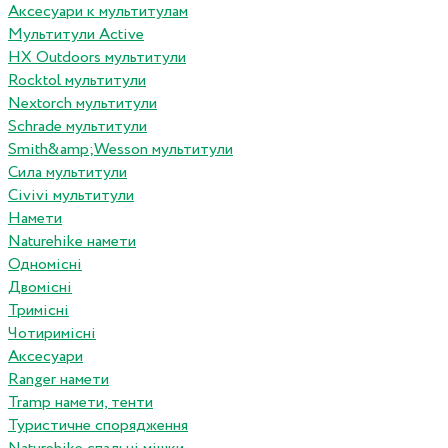
Аксесуари к мультитулам
Мультитули Active
HX Outdoors мультитули
Rocktol мультитули
Nextorch мультитули
Schrade мультитули
Smith&amp;Wesson мультитули
Сила мультитули
Civivi мультитули
Намети
Naturehike намети
Одномісні
Двомісні
Тримісні
Чотиримісні
Аксесуари
Ranger намети
Tramp намети, тенти
Туристичне спорядження