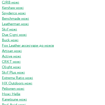
CJRB ножі
Kershaw ножі
Spyderco ножі
Benchmade ножі
Leatherman ножі
Skif ножі
Due Cigni ножі
Buck ножі
Fox Leather аксесуари до ножів
Artisan ножі
Active ножі
CRKT ножі
Olight ножі
Skif Plus ножі
Extrema Ratio ножі
HX Outdoors ножі
Peltonen ножі
Ножі Helle
Kanetsune ножі
Real Avid ножі