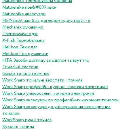
Naturehike термобілизна чоловіча
Naturehike пов&#039;язки
Naturehike аксесуари
HEY-sport засіб за доглядом одягу і взуття
Mechanix рукавички
Thermowave одяг
X-Fish Термобілизна
Helikon-Tex одяг
Helikon-Tex рукавички
HTA Засоби догляду за одягом та взуттяс
Точильні системи
Ganzo точила і каміння
Work Sharp точильні верстати і точила
Work Sharp професiйнi кухоннi точилки электричнi
Work Sharp унiверсальнi точилки электричнi
Work Sharp аксесуари до професiйних кухонних точилок
Work Sharp аксесуари до унiверсальних электричних
точилок
WorkSharp ручні точила
Кухонні точила