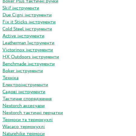
Boker Plus тактичні ручки
Skif інструменти
Due Cigni інструменти
Fix it Sticks інструменти
Сold Steel інструменти
Active інструменти
Leatherman Інструменти
Victorinox інструменти
HX Outdoors інструменти
Benchmade інструменти
Boker інструменти
Техніка
Електроінструменти
Садові інструменти
Тактичне спорядження
Nextorch аксесуари
Nextorch тактичні перчатки
Термоси та термокухлі
Wacaco термокухлі
Naturehike термоси