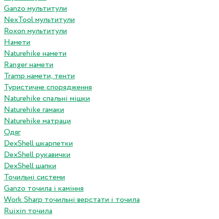
Ganzo мультитули
NexTool мультитули
Roxon мультитули
Намети
Naturehike намети
Ranger намети
Tramp намети, тенти
Туристичне спорядження
Naturehike спальні мішки
Naturehike гамаки
Naturehike матраци
Одяг
DexShell шкарпетки
DexShell рукавички
DexShell шапки
Точильні системи
Ganzo точила і каміння
Work Sharp точильні верстати і точила
Ruixin точила