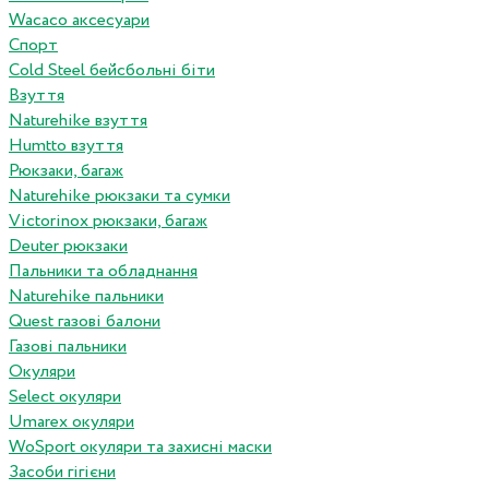
Wacaco аксесуари
Спорт
Cold Steel бейсбольні біти
Взуття
Naturehike взуття
Humtto взуття
Рюкзаки, багаж
Naturehike рюкзаки та сумки
Victorinox рюкзаки, багаж
Deuter рюкзаки
Пальники та обладнання
Naturehike пальники
Quest газові балони
Газові пальники
Окуляри
Select окуляри
Umarex окуляри
WoSport окуляри та захисні маски
Засоби гігієни