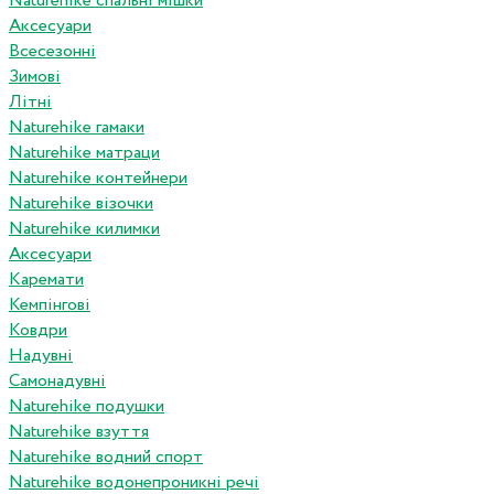
Naturehike спальні мішки
Аксесуари
Всесезонні
Зимові
Літні
Naturehike гамаки
Naturehike матраци
Naturehike контейнери
Naturehike візочки
Naturehike килимки
Аксесуари
Каремати
Кемпінгові
Ковдри
Надувні
Самонадувні
Naturehike подушки
Naturehike взуття
Naturehike водний спорт
Naturehike водонепроникні речі