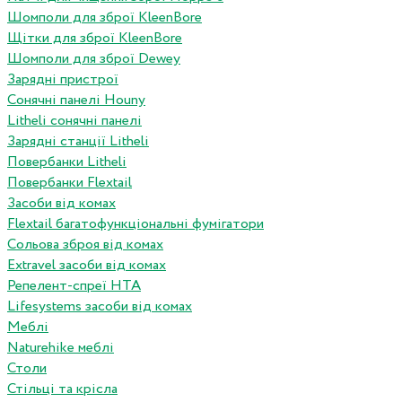
Шомполи для зброї KleenBore
Щітки для зброї KleenBore
Шомполи для зброї Dewey
Зарядні пристрої
Сонячні панелі Houny
Litheli сонячні панелі
Зарядні станції Litheli
Повербанки Litheli
Повербанки Flextail
Засоби від комах
Flextail багатофункціональні фумігатори
Сольова зброя від комах
Extravel засоби від комах
Репелент-спреї HTA
Lifesystems засоби від комах
Меблі
Naturehike меблі
Столи
Стільці та крісла