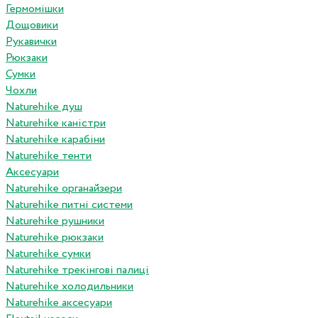
Гермомішки
Дощовики
Рукавички
Рюкзаки
Сумки
Чохли
Naturehike душ
Naturehike каністри
Naturehike карабіни
Naturehike тенти
Аксесуари
Naturehike органайзери
Naturehike питні системи
Naturehike рушники
Naturehike рюкзаки
Naturehike сумки
Naturehike трекінгові палиці
Naturehike холодильники
Naturehike аксесуари