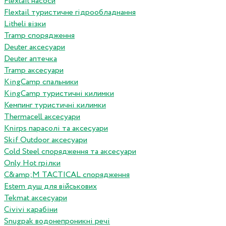
Flextail насоси
Flextail туристичне гідрообладнання
Litheli візки
Tramp спорядження
Deuter аксесуари
Deuter аптечка
Tramp аксесуари
KingCamp спальники
KingCamp туристичні килимки
Кемпинг туристичні килимки
Thermacell аксесуари
Knirps парасолі та аксесуари
Skif Outdoor аксесуари
Cold Steel спорядження та аксесуари
Only Hot грілки
C&amp;M TACTICAL спорядження
Estem душ для військових
Tekmat аксесуари
Сivivi карабіни
Snugpak водонепроникні речі