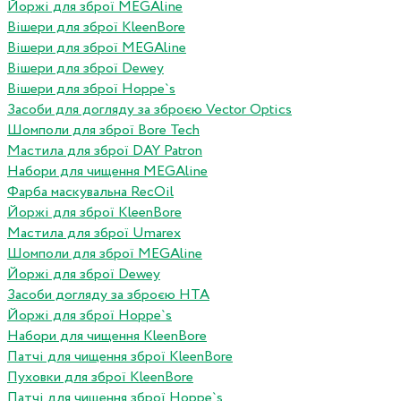
Йоржі для зброї MEGAline
Вішери для зброї KleenBore
Вішери для зброї MEGAline
Вішери для зброї Dewey
Вішери для зброї Hoppe`s
Засоби для догляду за зброєю Vector Optics
Шомполи для зброї Bore Tech
Мастила для зброї DAY Patron
Набори для чищення MEGAline
Фарба маскувальна RecOil
Йоржі для зброї KleenBore
Мастила для зброї Umarex
Шомполи для зброї MEGAline
Йоржі для зброї Dewey
Засоби догляду за зброєю HTA
Йоржі для зброї Hoppe`s
Набори для чищення KleenBore
Патчі для чищення зброї KleenBore
Пуховки для зброї KleenBore
Патчі для чищення зброї Hoppe`s