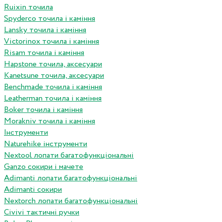
Ruixin точила
Spyderco точила і каміння
Lansky точила і каміння
Victorinox точила і каміння
Risam точила і каміння
Hapstone точила, аксесуари
Kanetsune точила, аксесуари
Benchmade точила і каміння
Leatherman точила і каміння
Boker точила і каміння
Morakniv точила і каміння
Інструменти
Naturehike інструменти
Nextool лопати багатофункціональні
Ganzo сокири і мачете
Adimanti лопати багатофункціональні
Adimanti сокири
Nextorch лопати багатофункціональні
Сivivi тактичні ручки