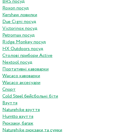
BRS посуд
Roxon посуд
Kershaw ловилки
Due Cigni посуд
Victorinox посуд
Petromax посуд
Ridge Monkey посуд
HX Outdoors посуд
Столові прибори Active
Nextool посуд
Портативні кавоварки
Wacaco кавоварки
Wacaco аксесуари
Спорт
Cold Steel бейсбольні біти
Взуття
Naturehike взуття
Humtto взуття
Рюкзаки, багаж
Naturehike рюкзаки та сумки