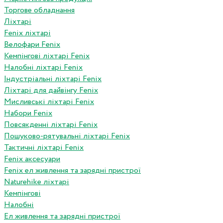
Торгове обладнання
Ліхтарі
Fenix ліхтарі
Велофари Fenix
Кемпінгові ліхтарі Fenix
Налобні ліхтарі Fenix
Індустріальні ліхтарі Fenix
Ліхтарі для дайвінгу Fenix
Мисливські ліхтарі Fenix
Набори Fenix
Повсякденні ліхтарі Fenix
Пошуково-рятувальні ліхтарі Fenix
Тактичні ліхтарі Fenix
Fenix аксесуари
Fenix ел живлення та зарядні пристрої
Naturehike ліхтарі
Кемпінгові
Налобні
Ел живлення та зарядні пристрої