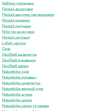
Selkbag спальники
Flextail аксесуари
Flextail вакуумні пакувальники
Flextail килимки
Flextail подушки
Nite Ize аксесуари
Flextail матраци
Litheli насоси
Одяг
DexShell шкарпетки
DexShell рукавички
DexShell шапки
Naturehike одяг
Naturehike рукавиці
Naturehike шкарпетки
Naturehike верхній одяг
Naturehike штани
Naturehike шапки
Naturehike кепки та панами