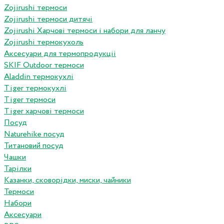
Zojirushi термоси
Zojirushi термоси дитячі
Zojirushi Харчові термоси і набори для ланчу
Zojirushi термокухоль
Аксесуари для термопродукціі
SKIF Outdoor термоси
Aladdin термокухлі
Tiger термокухлі
Tiger термоси
Tiger харчові термоси
Посуд
Naturehike посуд
Титановий посуд
Чашки
Тарілки
Казанки, сковорідки, миски, чайники
Термоси
Набори
Аксесуари