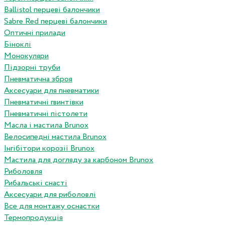
Ballistol перцеві балончики
Sabre Red перцеві балончики
Оптичні прилади
Біноклі
Монокуляри
Підзорні труби
Пневматична зброя
Аксесуари для пневматики
Пневматичні гвинтівки
Пневматичні пістолети
Масла і мастила Brunox
Велосипедні мастила Brunox
Інгібітори корозії Brunox
Мастила для догляду за карбоном Brunox
Риболовля
Рибальські снасті
Аксесуари для риболовлі
Все для монтажу оснастки
Термопродукція