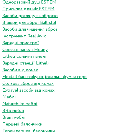
Одноразовий душ ESTEM
Присипка для ніг ESTEM
Засоби догляду за зброєю
Вішери для зброї Ballistol
Засоби для чищення зброї
Інструмент Real Avid
Зарядні пристрої
Сонячні панелі Houny
Litheli сонячні панелі
Зарядні станції Litheli
Засоби від комах
Flextail багатофункціональні фумігатори
Сольова зброя від комах
Extravel засоби від комах
Меблі
Naturehike меблі
BRS меблі
Brain меблі
Перцеві балончики
Терен перцеві балончики