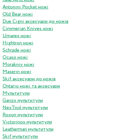
Antonini Pocket ножі
Old Bear ножі
Due Cigni аксесуари до ножів
Cimmerian Knives ножі
Umarex ножі
Hightron ножі
Schrade ножі
Ocaso ножі
Morakniv ножі
Maserin ножі
Skif аксесуари до ножів
Ontario ножі та аксесуари
Мультитули
Ganzo мультитули
NexTool мультитули
Roxon мультитули
Victorinox мультитули
Leatherman мультитули
Skif мультитули