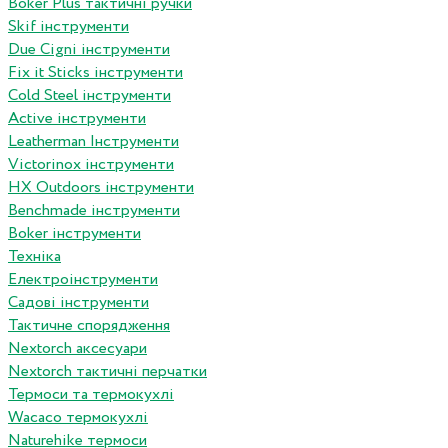
Boker Plus тактичні ручки
Skif інструменти
Due Cigni інструменти
Fix it Sticks інструменти
Сold Steel інструменти
Active інструменти
Leatherman Інструменти
Victorinox інструменти
HX Outdoors інструменти
Benchmade інструменти
Boker інструменти
Техніка
Електроінструменти
Садові інструменти
Тактичне спорядження
Nextorch аксесуари
Nextorch тактичні перчатки
Термоси та термокухлі
Wacaco термокухлі
Naturehike термоси