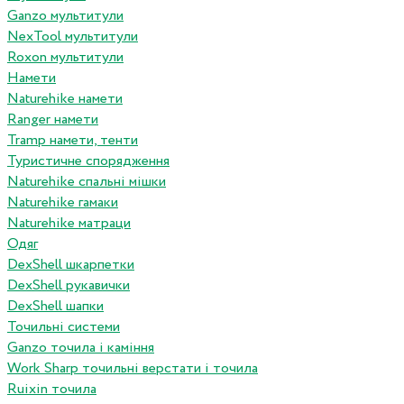
Ganzo мультитули
NexTool мультитули
Roxon мультитули
Намети
Naturehike намети
Ranger намети
Tramp намети, тенти
Туристичне спорядження
Naturehike спальні мішки
Naturehike гамаки
Naturehike матраци
Одяг
DexShell шкарпетки
DexShell рукавички
DexShell шапки
Точильні системи
Ganzo точила і каміння
Work Sharp точильні верстати і точила
Ruixin точила