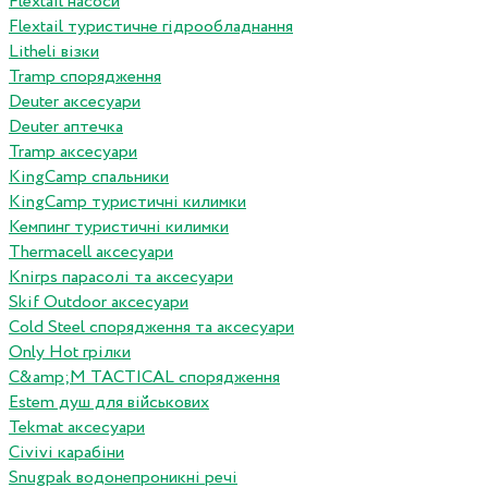
Flextail насоси
Flextail туристичне гідрообладнання
Litheli візки
Tramp спорядження
Deuter аксесуари
Deuter аптечка
Tramp аксесуари
KingCamp спальники
KingCamp туристичні килимки
Кемпинг туристичні килимки
Thermacell аксесуари
Knirps парасолі та аксесуари
Skif Outdoor аксесуари
Cold Steel спорядження та аксесуари
Only Hot грілки
C&amp;M TACTICAL спорядження
Estem душ для військових
Tekmat аксесуари
Сivivi карабіни
Snugpak водонепроникні речі