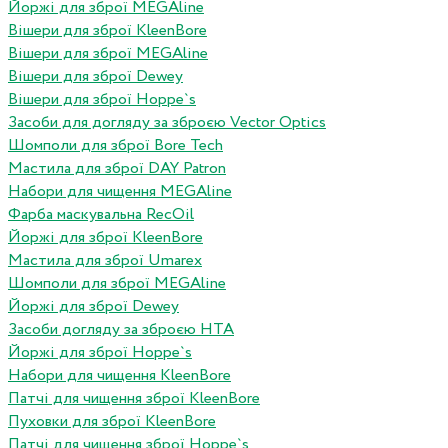
Йоржі для зброї MEGAline
Вішери для зброї KleenBore
Вішери для зброї MEGAline
Вішери для зброї Dewey
Вішери для зброї Hoppe`s
Засоби для догляду за зброєю Vector Optics
Шомполи для зброї Bore Tech
Мастила для зброї DAY Patron
Набори для чищення MEGAline
Фарба маскувальна RecOil
Йоржі для зброї KleenBore
Мастила для зброї Umarex
Шомполи для зброї MEGAline
Йоржі для зброї Dewey
Засоби догляду за зброєю HTA
Йоржі для зброї Hoppe`s
Набори для чищення KleenBore
Патчі для чищення зброї KleenBore
Пуховки для зброї KleenBore
Патчі для чищення зброї Hoppe`s