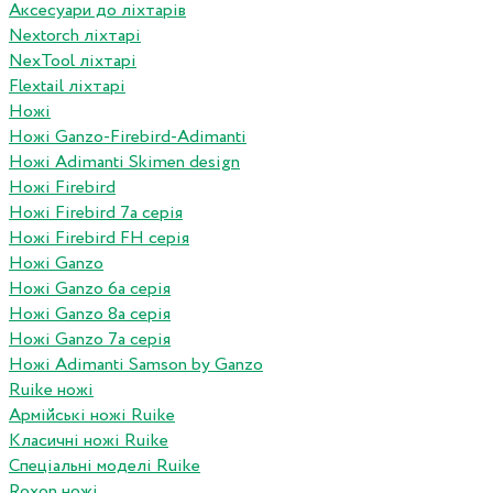
Аксесуари до ліхтарів
Nextorch ліхтарі
NexTool ліхтарі
Flextail ліхтарі
Ножі
Ножі Ganzo-Firebird-Adimanti
Ножі Adimanti Skimen design
Ножі Firebird
Ножі Firebird 7а серія
Ножі Firebird FH серія
Ножі Ganzo
Ножі Ganzo 6а серія
Ножі Ganzo 8а серія
Ножі Ganzo 7а серія
Ножі Adimanti Samson by Ganzo
Ruike ножі
Армійські ножі Ruike
Класичні ножі Ruike
Спеціальні моделі Ruike
Roxon ножi