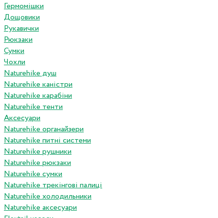
Гермомішки
Дощовики
Рукавички
Рюкзаки
Сумки
Чохли
Naturehike душ
Naturehike каністри
Naturehike карабіни
Naturehike тенти
Аксесуари
Naturehike органайзери
Naturehike питні системи
Naturehike рушники
Naturehike рюкзаки
Naturehike сумки
Naturehike трекінгові палиці
Naturehike холодильники
Naturehike аксесуари