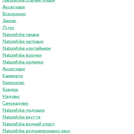
Naturehike спальні мішки
Аксесуари
Всесезонні
Зимові
Літні
Naturehike гамаки
Naturehike матраци
Naturehike контейнери
Naturehike візочки
Naturehike килимки
Аксесуари
Каремати
Кемпінгові
Ковдри
Надувні
Самонадувні
Naturehike подушки
Naturehike взуття
Naturehike водний спорт
Naturehike водонепроникні речі