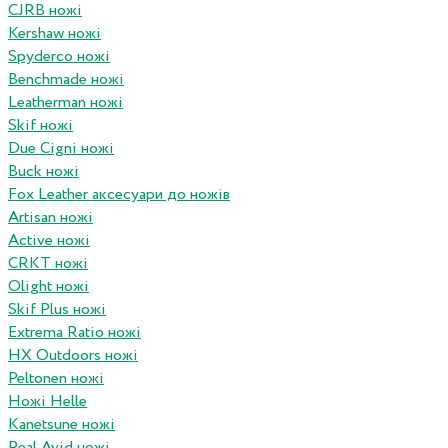
CJRB ножі
Kershaw ножі
Spyderco ножі
Benchmade ножі
Leatherman ножі
Skif ножі
Due Cigni ножі
Buck ножі
Fox Leather аксесуари до ножів
Artisan ножі
Active ножі
CRKT ножі
Olight ножі
Skif Plus ножі
Extrema Ratio ножі
HX Outdoors ножі
Peltonen ножі
Ножі Helle
Kanetsune ножі
Real Avid ножі