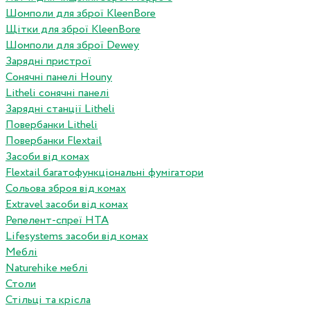
Шомполи для зброї KleenBore
Щітки для зброї KleenBore
Шомполи для зброї Dewey
Зарядні пристрої
Сонячні панелі Houny
Litheli сонячні панелі
Зарядні станції Litheli
Повербанки Litheli
Повербанки Flextail
Засоби від комах
Flextail багатофункціональні фумігатори
Сольова зброя від комах
Extravel засоби від комах
Репелент-спреї HTA
Lifesystems засоби від комах
Меблі
Naturehike меблі
Столи
Стільці та крісла