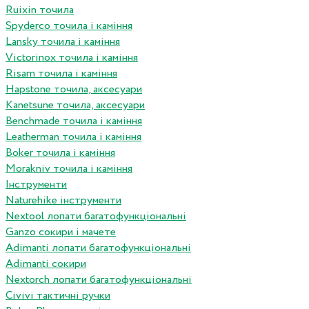
Ruixin точила
Spyderco точила і каміння
Lansky точила і каміння
Victorinox точила і каміння
Risam точила і каміння
Hapstone точила, аксесуари
Kanetsune точила, аксесуари
Benchmade точила і каміння
Leatherman точила і каміння
Boker точила і каміння
Morakniv точила і каміння
Інструменти
Naturehike інструменти
Nextool лопати багатофункціональні
Ganzo сокири і мачете
Adimanti лопати багатофункціональні
Adimanti сокири
Nextorch лопати багатофункціональні
Сivivi тактичні ручки