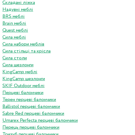
Складані ліжка
Надувні меблі
BRS меблі
Brain меблі
Quest меблі
Сила меблі
Сила набори меблів
Сила стільці та крісла
Сила столи
Сила шезлонги
KingCamp меблі
KingCamp шезлонги
SKIF Outdoor меблі
Перцеві балончики
Терен перцеві балончики
Ballistol перцеві балончики
Sabre Red перцеві балончики
Umarex Perfecta перцеві балончики
Перець перцеві балончики
Тризуб перцеві балончики