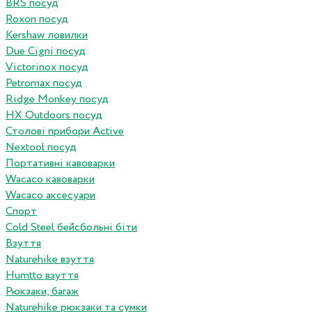
BRS посуд
Roxon посуд
Kershaw ловилки
Due Cigni посуд
Victorinox посуд
Petromax посуд
Ridge Monkey посуд
HX Outdoors посуд
Столові прибори Active
Nextool посуд
Портативні кавоварки
Wacaco кавоварки
Wacaco аксесуари
Спорт
Cold Steel бейсбольні біти
Взуття
Naturehike взуття
Humtto взуття
Рюкзаки, багаж
Naturehike рюкзаки та сумки