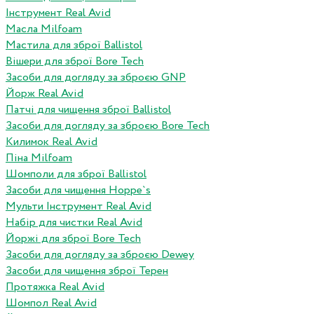
Інструмент Real Avid
Масла Milfoam
Мастила для зброї Ballistol
Вішери для зброї Bore Tech
Засоби для догляду за зброєю GNP
Йорж Real Avid
Патчі для чищення зброї Ballistol
Засоби для догляду за зброєю Bore Tech
Килимок Real Avid
Піна Milfoam
Шомполи для зброї Ballistol
Засоби для чищення Hoppe`s
Мульти Інструмент Real Avid
Набір для чистки Real Avid
Йоржі для зброї Bore Tech
Засоби для догляду за зброєю Dewey
Засоби для чищення зброї Терен
Протяжка Real Avid
Шомпол Real Avid