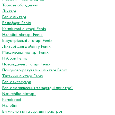
Торгове обладнання
Ліхтарі
Fenix ліхтарі
Велофари Fenix
Кемпінгові ліхтарі Fenix
Налобні ліхтарі Fenix
Індустріальні ліхтарі Fenix
Ліхтарі для дайвінгу Fenix
Мисливські ліхтарі Fenix
Набори Fenix
Повсякденні ліхтарі Fenix
Пошуково-рятувальні ліхтарі Fenix
Тактичні ліхтарі Fenix
Fenix аксесуари
Fenix ел живлення та зарядні пристрої
Naturehike ліхтарі
Кемпінгові
Налобні
Ел живлення та зарядні пристрої