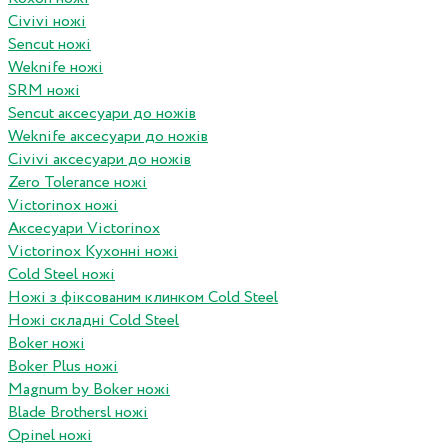
Civivi ножі
Sencut ножі
Weknife ножі
SRM ножі
Sencut аксесуари до ножів
Weknife аксесуари до ножів
Civivi аксесуари до ножів
Zero Tolerance ножі
Victorinox ножі
Аксесуари Victorinox
Victorinox Кухонні ножі
Cold Steel ножі
Ножі з фіксованим клинком Cold Steel
Ножі складні Cold Steel
Boker ножі
Boker Plus ножі
Magnum by Boker ножі
Blade Brothersl ножі
Opinel ножі