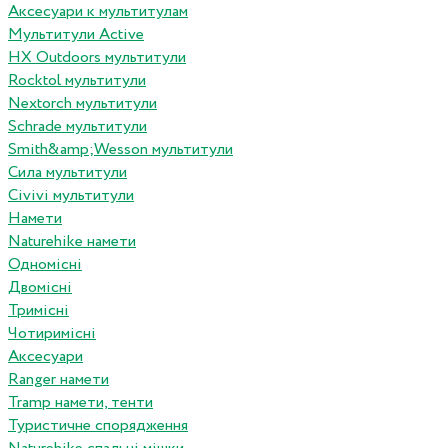
Аксесуари к мультитулам
Мультитули Active
HX Outdoors мультитули
Rocktol мультитули
Nextorch мультитули
Schrade мультитули
Smith&amp;Wesson мультитули
Сила мультитули
Civivi мультитули
Намети
Naturehike намети
Одномісні
Двомісні
Тримісні
Чотиримісні
Аксесуари
Ranger намети
Tramp намети, тенти
Туристичне спорядження