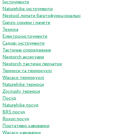
Інструменти
Naturehike інструменти
Nextool лопати багатофункціональні
Ganzo сокири і мачете
Техніка
Електроінструменти
Садові інструменти
Тактичне спорядження
Nextorch аксесуари
Nextorch тактичні перчатки
Термоси та термокухлі
Wacaco термокухлі
Naturehike термоси
Zojirushi термоси
Посуд
Naturehike посуд
BRS посуд
Roxon посуд
Портативні кавоварки
Wacaco кавоварки