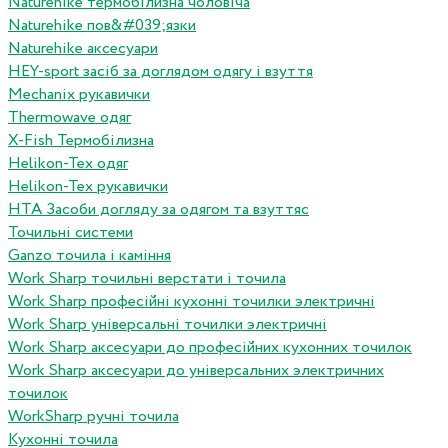
Naturehike термобілизна чоловіча
Naturehike пов&#039;язки
Naturehike аксесуари
HEY-sport засіб за доглядом одягу і взуття
Mechanix рукавички
Thermowave одяг
X-Fish Термобілизна
Helikon-Tex одяг
Helikon-Tex рукавички
HTA Засоби догляду за одягом та взуттяс
Точильні системи
Ganzo точила і каміння
Work Sharp точильні верстати і точила
Work Sharp професiйнi кухоннi точилки электричнi
Work Sharp унiверсальнi точилки электричнi
Work Sharp аксесуари до професiйних кухонних точилок
Work Sharp аксесуари до унiверсальних электричних
точилок
WorkSharp ручні точила
Кухонні точила