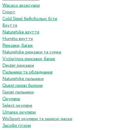
Wacaco аксесуари
Спорт
Cold Steel бейсбольні біти
Взуття
Naturehike взуття
Humtto взуття
Рюкзаки, багаж
Naturehike рюкзаки та сумки
Victorinox рюкзаки, багаж
Deuter рюкзаки
Пальники та обладнання
Naturehike пальники
Quest газові балони
Газові пальники
Окуляри
Select окуляри
Umarex окуляри
WoSport окуляри та захисні маски
Засоби гігієни