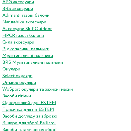
APG аксесуари
BRS аксесуари
Adimanti газові балони
Naturehike аксесуари
Аксесуари Skif Outdoor
HPCR газові балони
Сила аксесуари
Рідкопаливні пальники
Мультипаливні пальники
BRS Мультипаливні пальники
Окуляри
Select окуляри
Umarex окуляри
WoSport окуляри та захисні маски
Засоби гігієни
Одноразовий душ ESTEM
Присипка для ніг ESTEM
Засоби догляду за зброєю
Вішери для зброї Ballistol
Засоби для чищення зброї