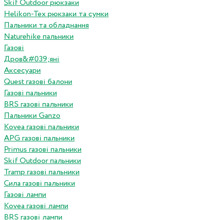
Skif Outdoor рюкзаки
Helikon-Tex рюкзаки та сумки
Пальники та обладнання
Naturehike пальники
Газові
Дров&#039;яні
Аксесуари
Quest газові балони
Газові пальники
BRS газові пальники
Пальники Ganzo
Kovea газові пальники
APG газові пальники
Primus газові пальники
Skif Outdoor пальники
Tramp газові пальники
Сила газові пальники
Газові лампи
Kovea газові лампи
BRS газові лампи