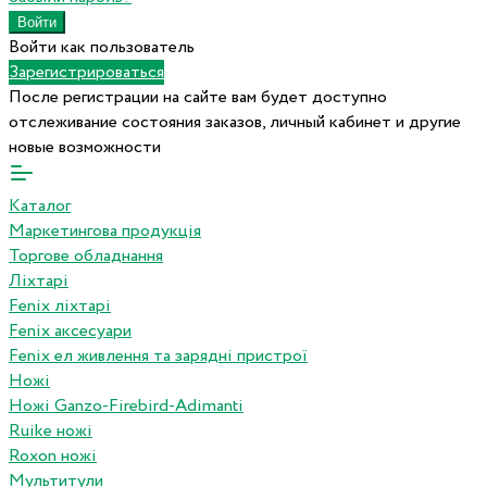
Войти как пользователь
Зарегистрироваться
После регистрации на сайте вам будет доступно
отслеживание состояния заказов, личный кабинет и другие
новые возможности
Каталог
Маркетингова продукція
Торгове обладнання
Ліхтарі
Fenix ліхтарі
Fenix аксесуари
Fenix ел живлення та зарядні пристрої
Ножі
Ножі Ganzo-Firebird-Adimanti
Ruike ножі
Roxon ножi
Мультитули