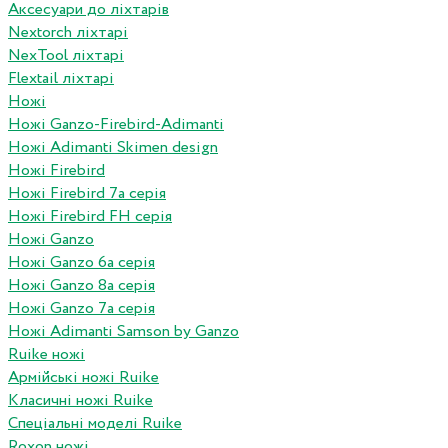
Аксесуари до ліхтарів
Nextorch ліхтарі
NexTool ліхтарі
Flextail ліхтарі
Ножі
Ножі Ganzo-Firebird-Adimanti
Ножі Adimanti Skimen design
Ножі Firebird
Ножі Firebird 7а серія
Ножі Firebird FH серія
Ножі Ganzo
Ножі Ganzo 6а серія
Ножі Ganzo 8а серія
Ножі Ganzo 7а серія
Ножі Adimanti Samson by Ganzo
Ruike ножі
Армійські ножі Ruike
Класичні ножі Ruike
Спеціальні моделі Ruike
Roxon ножi