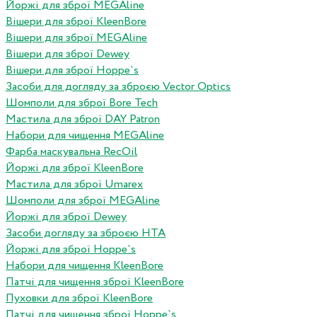
Йоржі для зброї MEGAline
Вішери для зброї KleenBore
Вішери для зброї MEGAline
Вішери для зброї Dewey
Вішери для зброї Hoppe`s
Засоби для догляду за зброєю Vector Optics
Шомполи для зброї Bore Tech
Мастила для зброї DAY Patron
Набори для чищення MEGAline
Фарба маскувальна RecOil
Йоржі для зброї KleenBore
Мастила для зброї Umarex
Шомполи для зброї MEGAline
Йоржі для зброї Dewey
Засоби догляду за зброєю HTA
Йоржі для зброї Hoppe`s
Набори для чищення KleenBore
Патчі для чищення зброї KleenBore
Пуховки для зброї KleenBore
Патчі для чищення зброї Hoppe`s