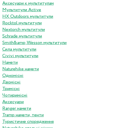
Аксесуари к мультитулам
Мультитули Active
HX Outdoors мультитули
Rocktol мультитули
Nextorch мультитули
Schrade мультитули
Smith&amp;Wesson мультитули
Сила мультитули
Civivi мультитули
Намети
Naturehike намети
Одномісні
Двомісні
Тримісні
Чотиримісні
Аксесуари
Ranger намети
Tramp намети, тенти
Туристичне спорядження