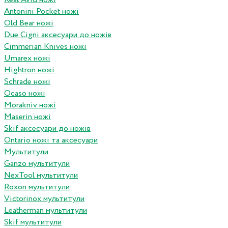
Antonini Pocket ножі
Old Bear ножі
Due Cigni аксесуари до ножів
Cimmerian Knives ножі
Umarex ножі
Hightron ножі
Schrade ножі
Ocaso ножі
Morakniv ножі
Maserin ножі
Skif аксесуари до ножів
Ontario ножі та аксесуари
Мультитули
Ganzo мультитули
NexTool мультитули
Roxon мультитули
Victorinox мультитули
Leatherman мультитули
Skif мультитули