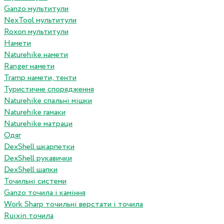
Ganzo мультитули
NexTool мультитули
Roxon мультитули
Намети
Naturehike намети
Ranger намети
Tramp намети, тенти
Туристичне спорядження
Naturehike спальні мішки
Naturehike гамаки
Naturehike матраци
Одяг
DexShell шкарпетки
DexShell рукавички
DexShell шапки
Точильні системи
Ganzo точила і каміння
Work Sharp точильні верстати і точила
Ruixin точила