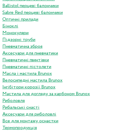
Ballistol перцеві балончики
Sabre Red перцеві балончики
Оптичні прилади
Біноклі
Монокуляри
Підзорні труби
Пневматична зброя
Аксесуари для пневматики
Пневматичні гвинтівки
Пневматичні пістолети
Масла і мастила Brunox
Велосипедні мастила Brunox
Інгібітори корозії Brunox
Мастила для догляду за карбоном Brunox
Риболовля
Рибальські снасті
Аксесуари для риболовлі
Все для монтажу оснастки
Термопродукція