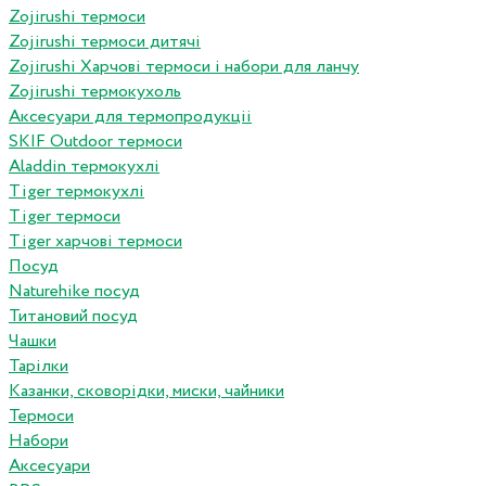
Zojirushi термоси
Zojirushi термоси дитячі
Zojirushi Харчові термоси і набори для ланчу
Zojirushi термокухоль
Аксесуари для термопродукціі
SKIF Outdoor термоси
Aladdin термокухлі
Tiger термокухлі
Tiger термоси
Tiger харчові термоси
Посуд
Naturehike посуд
Титановий посуд
Чашки
Тарілки
Казанки, сковорідки, миски, чайники
Термоси
Набори
Аксесуари