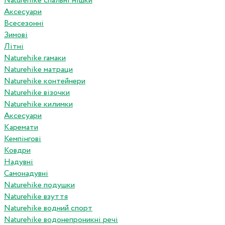
Naturehike спальні мішки
Аксесуари
Всесезонні
Зимові
Літні
Naturehike гамаки
Naturehike матраци
Naturehike контейнери
Naturehike візочки
Naturehike килимки
Аксесуари
Каремати
Кемпінгові
Ковдри
Надувні
Самонадувні
Naturehike подушки
Naturehike взуття
Naturehike водний спорт
Naturehike водонепроникні речі