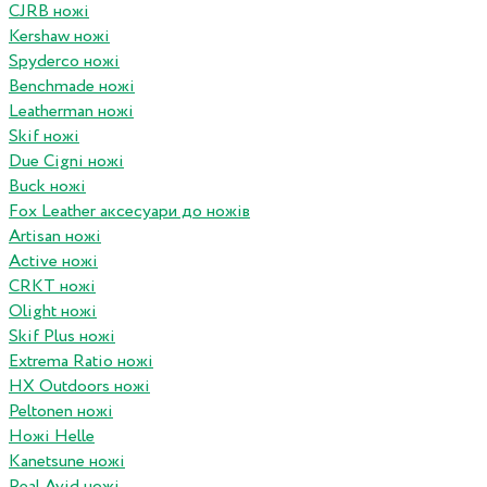
CJRB ножі
Kershaw ножі
Spyderco ножі
Benchmade ножі
Leatherman ножі
Skif ножі
Due Cigni ножі
Buck ножі
Fox Leather аксесуари до ножів
Artisan ножі
Active ножі
CRKT ножі
Olight ножі
Skif Plus ножі
Extrema Ratio ножі
HX Outdoors ножі
Peltonen ножі
Ножі Helle
Kanetsune ножі
Real Avid ножі