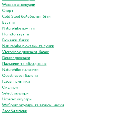
Wacaco аксесуари
Спорт
Cold Steel бейсбольні біти
Взуття
Naturehike взуття
Humtto взуття
Рюкзаки, багаж
Naturehike рюкзаки та сумки
Victorinox рюкзаки, багаж
Deuter рюкзаки
Пальники та обладнання
Naturehike пальники
Quest газові балони
Газові пальники
Окуляри
Select окуляри
Umarex окуляри
WoSport окуляри та захисні маски
Засоби гігієни