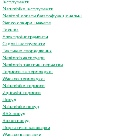
Інструменти
Naturehike інструменти
Nextool лопати багатофункціональні
Ganzo сокири і мачете
Техніка
Електроінструменти
Садові інструменти
Тактичне спорядження
Nextorch аксесуари
Nextorch тактичні перчатки
Термоси та термокухлі
Wacaco термокухлі
Naturehike термоси
Zojirushi термоси
Посуд
Naturehike посуд
BRS посуд
Roxon посуд
Портативні кавоварки
Wacaco кавоварки