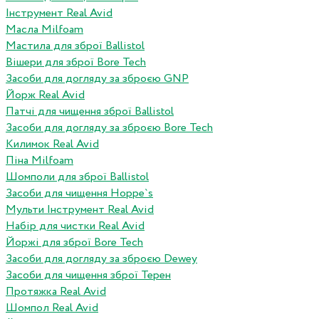
Інструмент Real Avid
Масла Milfoam
Мастила для зброї Ballistol
Вішери для зброї Bore Tech
Засоби для догляду за зброєю GNP
Йорж Real Avid
Патчі для чищення зброї Ballistol
Засоби для догляду за зброєю Bore Tech
Килимок Real Avid
Піна Milfoam
Шомполи для зброї Ballistol
Засоби для чищення Hoppe`s
Мульти Інструмент Real Avid
Набір для чистки Real Avid
Йоржі для зброї Bore Tech
Засоби для догляду за зброєю Dewey
Засоби для чищення зброї Терен
Протяжка Real Avid
Шомпол Real Avid