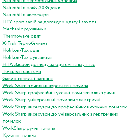
Naturehike термобілизна чоловіча
Naturehike пов&#039;язки
Naturehike аксесуари
HEY-sport засіб за доглядом одягу і взуття
Mechanix рукавички
Thermowave одяг
X-Fish Термобілизна
Helikon-Tex одяг
Helikon-Tex рукавички
HTA Засоби догляду за одягом та взуттяс
Точильні системи
Ganzo точила і каміння
Work Sharp точильні верстати і точила
Work Sharp професiйнi кухоннi точилки электричнi
Work Sharp унiверсальнi точилки электричнi
Work Sharp аксесуари до професiйних кухонних точилок
Work Sharp аксесуари до унiверсальних электричних
точилок
WorkSharp ручні точила
Кухонні точила