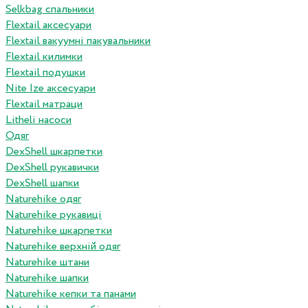
Selkbag спальники
Flextail аксесуари
Flextail вакуумні пакувальники
Flextail килимки
Flextail подушки
Nite Ize аксесуари
Flextail матраци
Litheli насоси
Одяг
DexShell шкарпетки
DexShell рукавички
DexShell шапки
Naturehike одяг
Naturehike рукавиці
Naturehike шкарпетки
Naturehike верхній одяг
Naturehike штани
Naturehike шапки
Naturehike кепки та панами