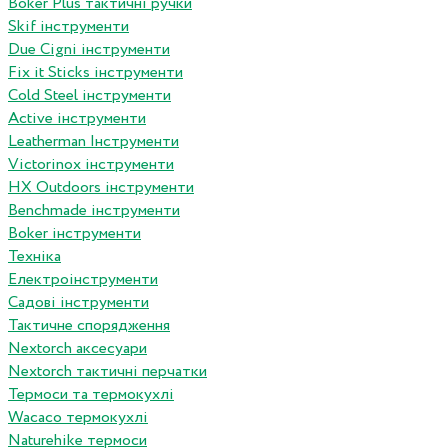
Boker Plus тактичні ручки
Skif інструменти
Due Cigni інструменти
Fix it Sticks інструменти
Сold Steel інструменти
Active інструменти
Leatherman Інструменти
Victorinox інструменти
HX Outdoors інструменти
Benchmade інструменти
Boker інструменти
Техніка
Електроінструменти
Садові інструменти
Тактичне спорядження
Nextorch аксесуари
Nextorch тактичні перчатки
Термоси та термокухлі
Wacaco термокухлі
Naturehike термоси