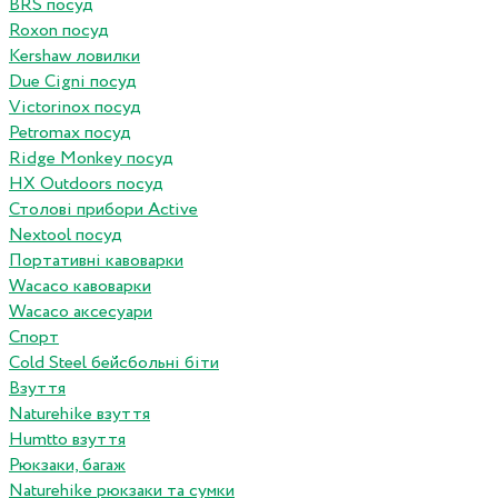
BRS посуд
Roxon посуд
Kershaw ловилки
Due Cigni посуд
Victorinox посуд
Petromax посуд
Ridge Monkey посуд
HX Outdoors посуд
Столові прибори Active
Nextool посуд
Портативні кавоварки
Wacaco кавоварки
Wacaco аксесуари
Спорт
Cold Steel бейсбольні біти
Взуття
Naturehike взуття
Humtto взуття
Рюкзаки, багаж
Naturehike рюкзаки та сумки