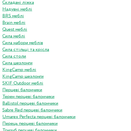
Складані ліжка
Надувні меблі
BRS меблі
Brain меблі
Quest меблі
Сила меблі
Сила набори меблів
Сила стільці та крісла
Сила столи
Сила шезлонги
KingCamp меблі
KingCamp шезлонги
SKIF Outdoor меблі
Перцеві балончики
Терен перцеві балончики
Ballistol перцеві балончики
Sabre Red перцеві балончики
Umarex Perfecta перцеві балончики
Перець перцеві балончики
Тризуб перцеві балончики