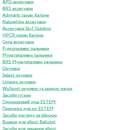
APG аксесуари
BRS аксесуари
Adimanti газові балони
Naturehike аксесуари
Аксесуари Skif Outdoor
HPCR газові балони
Сила аксесуари
Рідкопаливні пальники
Мультипаливні пальники
BRS Мультипаливні пальники
Окуляри
Select окуляри
Umarex окуляри
WoSport окуляри та захисні маски
Засоби гігієни
Одноразовий душ ESTEM
Присипка для ніг ESTEM
Засоби догляду за зброєю
Вішери для зброї Ballistol
Засоби для чищення зброї