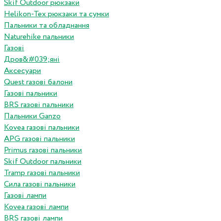
Skif Outdoor рюкзаки
Helikon-Tex рюкзаки та сумки
Пальники та обладнання
Naturehike пальники
Газові
Дров&#039;яні
Аксесуари
Quest газові балони
Газові пальники
BRS газові пальники
Пальники Ganzo
Kovea газові пальники
APG газові пальники
Primus газові пальники
Skif Outdoor пальники
Tramp газові пальники
Сила газові пальники
Газові лампи
Kovea газові лампи
BRS газові лампи