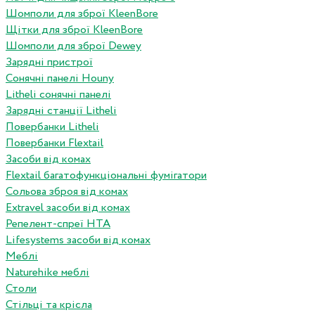
Шомполи для зброї KleenBore
Щітки для зброї KleenBore
Шомполи для зброї Dewey
Зарядні пристрої
Сонячні панелі Houny
Litheli сонячні панелі
Зарядні станції Litheli
Повербанки Litheli
Повербанки Flextail
Засоби від комах
Flextail багатофункціональні фумігатори
Сольова зброя від комах
Extravel засоби від комах
Репелент-спреї HTA
Lifesystems засоби від комах
Меблі
Naturehike меблі
Столи
Стільці та крісла