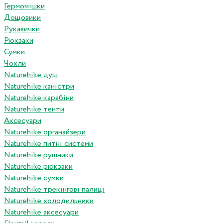
Гермомішки
Дощовики
Рукавички
Рюкзаки
Сумки
Чохли
Naturehike душ
Naturehike каністри
Naturehike карабіни
Naturehike тенти
Аксесуари
Naturehike органайзери
Naturehike питні системи
Naturehike рушники
Naturehike рюкзаки
Naturehike сумки
Naturehike трекінгові палиці
Naturehike холодильники
Naturehike аксесуари