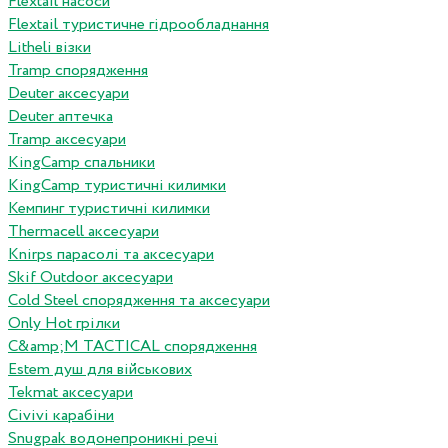
Flextail насоси
Flextail туристичне гідрообладнання
Litheli візки
Tramp спорядження
Deuter аксесуари
Deuter аптечка
Tramp аксесуари
KingCamp спальники
KingCamp туристичні килимки
Кемпинг туристичні килимки
Thermacell аксесуари
Knirps парасолі та аксесуари
Skif Outdoor аксесуари
Cold Steel спорядження та аксесуари
Only Hot грілки
C&amp;M TACTICAL спорядження
Estem душ для військових
Tekmat аксесуари
Сivivi карабіни
Snugpak водонепроникні речі