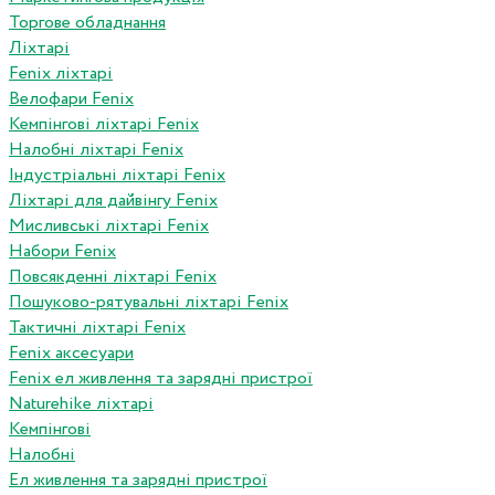
Торгове обладнання
Ліхтарі
Fenix ліхтарі
Велофари Fenix
Кемпінгові ліхтарі Fenix
Налобні ліхтарі Fenix
Індустріальні ліхтарі Fenix
Ліхтарі для дайвінгу Fenix
Мисливські ліхтарі Fenix
Набори Fenix
Повсякденні ліхтарі Fenix
Пошуково-рятувальні ліхтарі Fenix
Тактичні ліхтарі Fenix
Fenix аксесуари
Fenix ел живлення та зарядні пристрої
Naturehike ліхтарі
Кемпінгові
Налобні
Ел живлення та зарядні пристрої