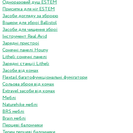
Одноразовий душ ESTEM
Присипка для ніг ESTEM
Засоби догляду за зброєю
Вішери для зброї Ballistol
Засоби для чищення зброї
Інструмент Real Avid
Зарядні пристрої
Сонячні панелі Houny
Litheli сонячні панелі
Зарядні станції Litheli
Засоби від комах
Flextail багатофункціональні фумігатори
Сольова зброя від комах
Extravel засоби від комах
Меблі
Naturehike меблі
BRS меблі
Brain меблі
Перцеві балончики
Терен перцеві балончики