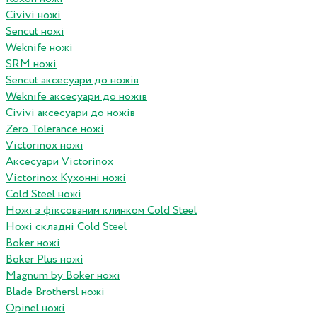
Civivi ножі
Sencut ножі
Weknife ножі
SRM ножі
Sencut аксесуари до ножів
Weknife аксесуари до ножів
Civivi аксесуари до ножів
Zero Tolerance ножі
Victorinox ножі
Аксесуари Victorinox
Victorinox Кухонні ножі
Cold Steel ножі
Ножі з фіксованим клинком Cold Steel
Ножі складні Cold Steel
Boker ножі
Boker Plus ножі
Magnum by Boker ножі
Blade Brothersl ножі
Opinel ножі