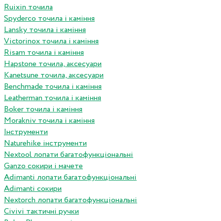
Ruixin точила
Spyderco точила і каміння
Lansky точила і каміння
Victorinox точила і каміння
Risam точила і каміння
Hapstone точила, аксесуари
Kanetsune точила, аксесуари
Benchmade точила і каміння
Leatherman точила і каміння
Boker точила і каміння
Morakniv точила і каміння
Інструменти
Naturehike інструменти
Nextool лопати багатофункціональні
Ganzo сокири і мачете
Adimanti лопати багатофункціональні
Adimanti сокири
Nextorch лопати багатофункціональні
Сivivi тактичні ручки