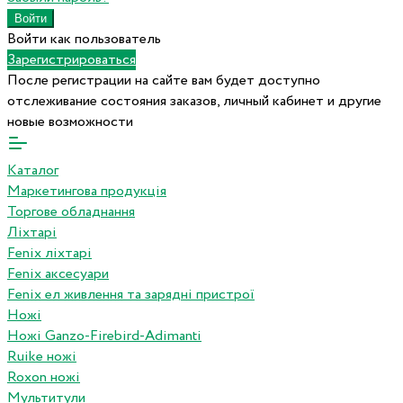
Войти как пользователь
Зарегистрироваться
После регистрации на сайте вам будет доступно
отслеживание состояния заказов, личный кабинет и другие
новые возможности
Каталог
Маркетингова продукція
Торгове обладнання
Ліхтарі
Fenix ліхтарі
Fenix аксесуари
Fenix ел живлення та зарядні пристрої
Ножі
Ножі Ganzo-Firebird-Adimanti
Ruike ножі
Roxon ножi
Мультитули