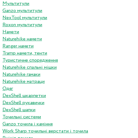
Мультитули
Ganzo мультитули
NexTool мультитули
Roxon мультитули
Намети
Naturehike намети
Ranger намети
Tramp намети, тенти
Туристичне спорядження
Naturehike спальні мішки
Naturehike гамаки
Naturehike матраци
Одяг
DexShell шкарпетки
DexShell рукавички
DexShell шапки
Точильні системи
Ganzo точила і каміння
Work Sharp точильні верстати і точила