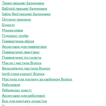
Терен перцеві балончики
Ballistol перцеві балончики
Sabre Red перцеві балончики
Оптичні прилади
Біноклі
Монокуляри
Підзорні труби
Пневматична зброя
Аксесуари для пневматики
Пневматичні гвинтівки
Пневматичні пістолети
Масла і мастила Brunox
Велосипедні мастила Brunox
Інгібітори корозії Brunox
Мастила для догляду за карбоном Brunox
Риболовля
Рибальські снасті
Аксесуари для риболовлі
Все для монтажу оснастки