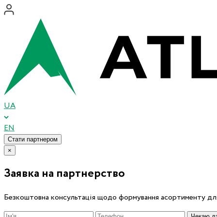
UA
EN
Стати партнером
×
Заявка на партнерство
Безкоштовна консультація щодо формування асортименту для
Чекаю дз