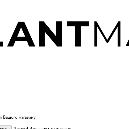
 Вашого магазину
Дякую! Ваш запит надіслано.
вінка