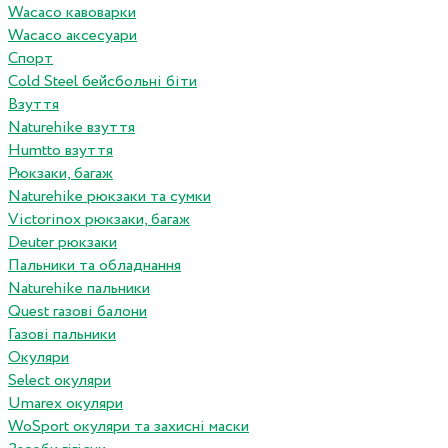
Wacaco кавоварки
Wacaco аксесуари
Спорт
Cold Steel бейсбольні біти
Взуття
Naturehike взуття
Humtto взуття
Рюкзаки, багаж
Naturehike рюкзаки та сумки
Victorinox рюкзаки, багаж
Deuter рюкзаки
Пальники та обладнання
Naturehike пальники
Quest газові балони
Газові пальники
Окуляри
Select окуляри
Umarex окуляри
WoSport окуляри та захисні маски