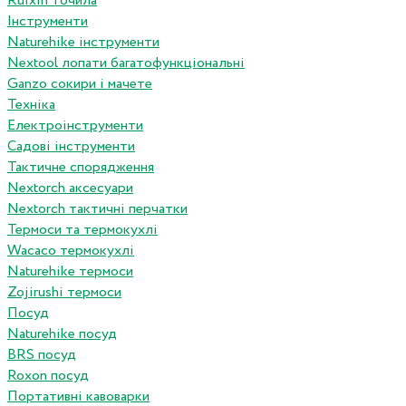
Ruixin точила
Інструменти
Naturehike інструменти
Nextool лопати багатофункціональні
Ganzo сокири і мачете
Техніка
Електроінструменти
Садові інструменти
Тактичне спорядження
Nextorch аксесуари
Nextorch тактичні перчатки
Термоси та термокухлі
Wacaco термокухлі
Naturehike термоси
Zojirushi термоси
Посуд
Naturehike посуд
BRS посуд
Roxon посуд
Портативні кавоварки