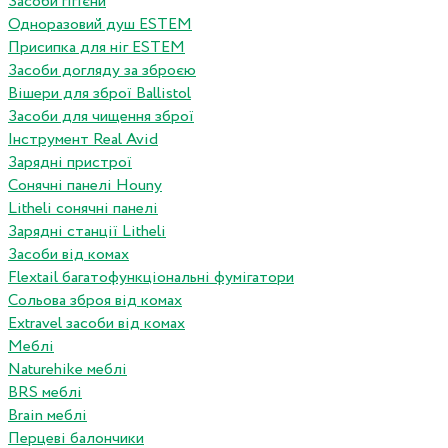
Засоби гігієни
Одноразовий душ ESTEM
Присипка для ніг ESTEM
Засоби догляду за зброєю
Вішери для зброї Ballistol
Засоби для чищення зброї
Інструмент Real Avid
Зарядні пристрої
Сонячні панелі Houny
Litheli сонячні панелі
Зарядні станції Litheli
Засоби від комах
Flextail багатофункціональні фумігатори
Сольова зброя від комах
Extravel засоби від комах
Меблі
Naturehike меблі
BRS меблі
Brain меблі
Перцеві балончики