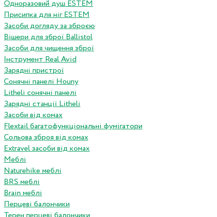
Одноразовий душ ESTEM
Присипка для ніг ESTEM
Засоби догляду за зброєю
Вішери для зброї Ballistol
Засоби для чищення зброї
Інструмент Real Avid
Зарядні пристрої
Сонячні панелі Houny
Litheli сонячні панелі
Зарядні станції Litheli
Засоби від комах
Flextail багатофункціональні фумігатори
Сольова зброя від комах
Extravel засоби від комах
Меблі
Naturehike меблі
BRS меблі
Brain меблі
Перцеві балончики
Терен перцеві балончики