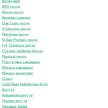
Аксесуари
BRS посуд
Roxon посуд
Kershaw ловилки
Due Cigni посуд
Victorinox посуд
Petromax посуд
Ridge Monkey посуд
HX Outdoors посуд
Столові прибори Active
Nextool посуд
Портативні кавоварки
Wacaco кавоварки
Wacaco аксесуари
Спорт
Cold Steel бейсбольні біти
Взуття
Naturehike взуття
Humtto взуття
Рюкзаки, багаж