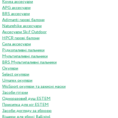
Kovea аксесуари
APG аксесуари
BRS аксесуари
Adimanti газові балони
Naturehike аксесуари
Аксесуари Skif Outdoor
HPCR газові балони
Сила аксесуари
Рідкопаливні пальники
Мультипаливні пальники
BRS Мультипаливні пальники
Окуляри
Select окуляри
Umarex окуляри
WoSport окуляри та захисні маски
Засоби гігієни
Одноразовий душ ESTEM
Присипка для ніг ESTEM
Засоби догляду за зброєю
Вішери для зброї Ballistol