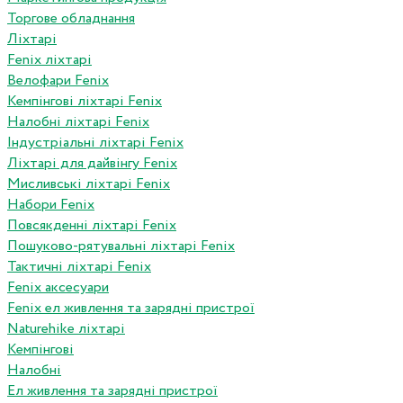
Торгове обладнання
Ліхтарі
Fenix ліхтарі
Велофари Fenix
Кемпінгові ліхтарі Fenix
Налобні ліхтарі Fenix
Індустріальні ліхтарі Fenix
Ліхтарі для дайвінгу Fenix
Мисливські ліхтарі Fenix
Набори Fenix
Повсякденні ліхтарі Fenix
Пошуково-рятувальні ліхтарі Fenix
Тактичні ліхтарі Fenix
Fenix аксесуари
Fenix ел живлення та зарядні пристрої
Naturehike ліхтарі
Кемпінгові
Налобні
Ел живлення та зарядні пристрої