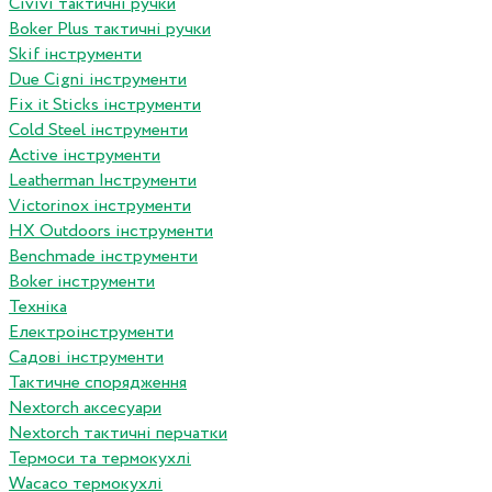
Сivivi тактичні ручки
Boker Plus тактичні ручки
Skif інструменти
Due Cigni інструменти
Fix it Sticks інструменти
Сold Steel інструменти
Active інструменти
Leatherman Інструменти
Victorinox інструменти
HX Outdoors інструменти
Benchmade інструменти
Boker інструменти
Техніка
Електроінструменти
Садові інструменти
Тактичне спорядження
Nextorch аксесуари
Nextorch тактичні перчатки
Термоси та термокухлі
Wacaco термокухлі