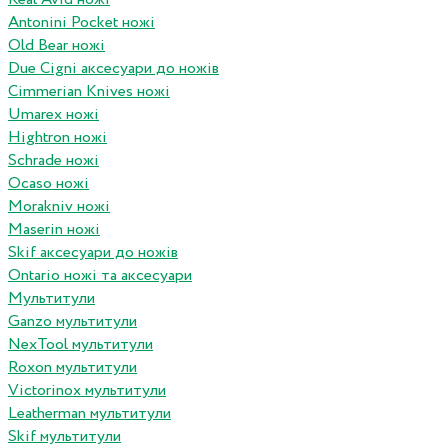
Antonini Pocket ножі
Old Bear ножі
Due Cigni аксесуари до ножів
Cimmerian Knives ножі
Umarex ножі
Hightron ножі
Schrade ножі
Ocaso ножі
Morakniv ножі
Maserin ножі
Skif аксесуари до ножів
Ontario ножі та аксесуари
Мультитули
Ganzo мультитули
NexTool мультитули
Roxon мультитули
Victorinox мультитули
Leatherman мультитули
Skif мультитули