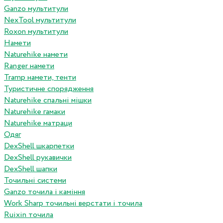
Ganzo мультитули
NexTool мультитули
Roxon мультитули
Намети
Naturehike намети
Ranger намети
Tramp намети, тенти
Туристичне спорядження
Naturehike спальні мішки
Naturehike гамаки
Naturehike матраци
Одяг
DexShell шкарпетки
DexShell рукавички
DexShell шапки
Точильні системи
Ganzo точила і каміння
Work Sharp точильні верстати і точила
Ruixin точила