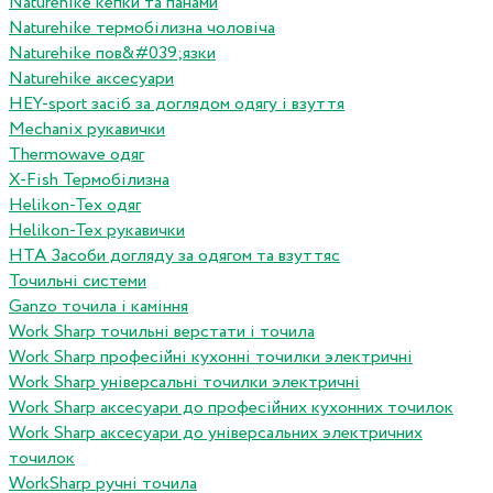
Naturehike кепки та панами
Naturehike термобілизна чоловіча
Naturehike пов&#039;язки
Naturehike аксесуари
HEY-sport засіб за доглядом одягу і взуття
Mechanix рукавички
Thermowave одяг
X-Fish Термобілизна
Helikon-Tex одяг
Helikon-Tex рукавички
HTA Засоби догляду за одягом та взуттяс
Точильні системи
Ganzo точила і каміння
Work Sharp точильні верстати і точила
Work Sharp професiйнi кухоннi точилки электричнi
Work Sharp унiверсальнi точилки электричнi
Work Sharp аксесуари до професiйних кухонних точилок
Work Sharp аксесуари до унiверсальних электричних
точилок
WorkSharp ручні точила