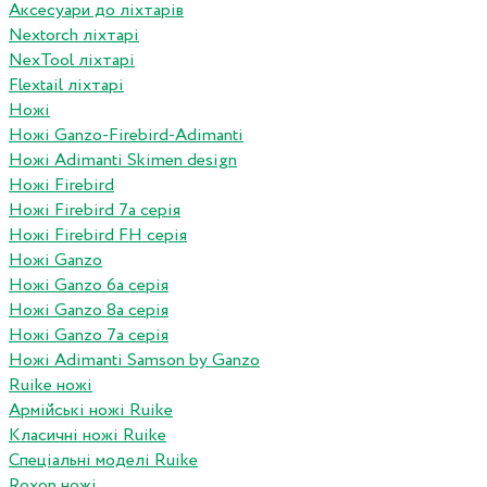
Аксесуари до ліхтарів
Nextorch ліхтарі
NexTool ліхтарі
Flextail ліхтарі
Ножі
Ножі Ganzo-Firebird-Adimanti
Ножі Adimanti Skimen design
Ножі Firebird
Ножі Firebird 7а серія
Ножі Firebird FH серія
Ножі Ganzo
Ножі Ganzo 6а серія
Ножі Ganzo 8а серія
Ножі Ganzo 7а серія
Ножі Adimanti Samson by Ganzo
Ruike ножі
Армійські ножі Ruike
Класичні ножі Ruike
Спеціальні моделі Ruike
Roxon ножi