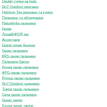
Deuter сумки на пояс
Skif Outdoor рюкзаки
Helikon-Tex рюкзаки та сумки
Пальники та обладнання
Naturehike пальники
Газові
Дров&#039;яні
Аксесуари
Quest газові балони
Газові пальники
BRS газові пальники
Пальники Ganzo
Kovea газові пальники
APG газові пальники
Primus газові пальники
Skif Outdoor пальники
Tramp газові пальники
Сила газові пальники
Газові лампи
Kovea газові лампи