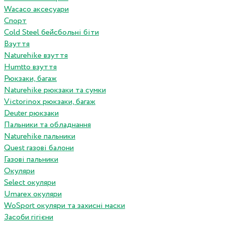
Wacaco аксесуари
Спорт
Cold Steel бейсбольні біти
Взуття
Naturehike взуття
Humtto взуття
Рюкзаки, багаж
Naturehike рюкзаки та сумки
Victorinox рюкзаки, багаж
Deuter рюкзаки
Пальники та обладнання
Naturehike пальники
Quest газові балони
Газові пальники
Окуляри
Select окуляри
Umarex окуляри
WoSport окуляри та захисні маски
Засоби гігієни