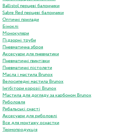
Ballistol перцеві балончики
Sabre Red перцеві балончики
Оптичні прилади
Біноклі
Монокуляри
Підзорні труби
Пневматична зброя
Аксесуари для пневматики
Пневматичні гвинтівки
Пневматичні пістолети
Масла і мастила Brunox
Велосипедні мастила Brunox
Інгібітори корозії Brunox
Мастила для догляду за карбоном Brunox
Риболовля
Рибальські снасті
Аксесуари для риболовлі
Все для монтажу оснастки
Термопродукція