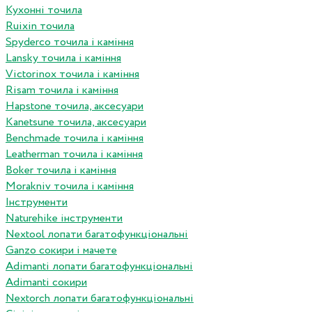
Кухонні точила
Ruixin точила
Spyderco точила і каміння
Lansky точила і каміння
Victorinox точила і каміння
Risam точила і каміння
Hapstone точила, аксесуари
Kanetsune точила, аксесуари
Benchmade точила і каміння
Leatherman точила і каміння
Boker точила і каміння
Morakniv точила і каміння
Інструменти
Naturehike інструменти
Nextool лопати багатофункціональні
Ganzo сокири і мачете
Adimanti лопати багатофункціональні
Adimanti сокири
Nextorch лопати багатофункціональні