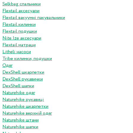
Selkbag спальники
Flextail аксесуари
Flextail вакуумні пакувальники
Flextail килимки
Flextail подушки
Nite Ize аксесуари
Flextail матраци
Litheli насоси
Tribe килимки, подушки
Одяг
DexShell шкарпетки
DexShell рукавички
DexShell шапки
Naturehike одяг
Naturehike рукавиці
Naturehike шкарпетки
Naturehike верхній одяг
Naturehike штани
Naturehike шапки