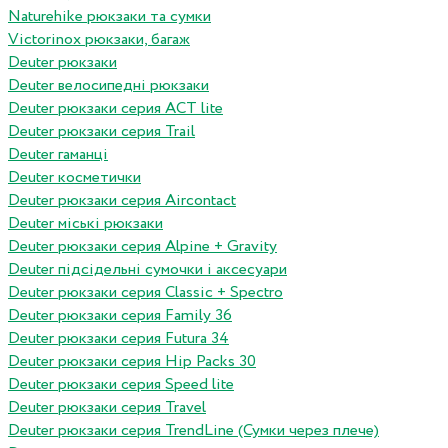
Naturehike рюкзаки та сумки
Victorinox рюкзаки, багаж
Deuter рюкзаки
Deuter велосипедні рюкзаки
Deuter рюкзаки серия ACT lite
Deuter рюкзаки серия Trail
Deuter гаманці
Deuter косметички
Deuter рюкзаки серия Aircontact
Deuter міські рюкзаки
Deuter рюкзаки серия Alpine + Gravity
Deuter підсідельні сумочки і аксесуари
Deuter рюкзаки серия Classic + Spectro
Deuter рюкзаки серия Family 36
Deuter рюкзаки серия Futura 34
Deuter рюкзаки серия Hip Packs 30
Deuter рюкзаки серия Speed lite
Deuter рюкзаки серия Travel
Deuter рюкзаки серия TrendLine (Сумки через плече)