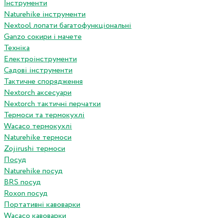
Інструменти
Naturehike інструменти
Nextool лопати багатофункціональні
Ganzo сокири і мачете
Техніка
Електроінструменти
Садові інструменти
Тактичне спорядження
Nextorch аксесуари
Nextorch тактичні перчатки
Термоси та термокухлі
Wacaco термокухлі
Naturehike термоси
Zojirushi термоси
Посуд
Naturehike посуд
BRS посуд
Roxon посуд
Портативні кавоварки
Wacaco кавоварки