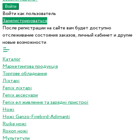
Войти как пользователь
Зарегистрироваться
После регистрации на сайте вам будет доступно
отслеживание состояния заказов, личный кабинет и другие
новые возможности
Каталог
Маркетингова продукція
Торгове обладнання
Ліхтарі
Fenix ліхтарі
Fenix аксесуари
Fenix ел живлення та зарядні пристрої
Ножі
Ножі Ganzo-Firebird-Adimanti
Ruike ножі
Roxon ножi
Мультитули