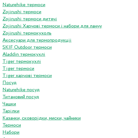
Naturehike термоси
Zojirushi термоси
Zojirushi термоси дитячі
Zojirushi Харчові термоси і набори для ланчу
Zojirushi термокухоль
Аксесуари для термопродукціі
SKIF Outdoor термоси
Aladdin термокухлі
Tiger термокухлі
Tiger термоси
Tiger харчові термоси
Посуд
Naturehike посуд
Титановий посуд
Чашки
Тарілки
Казанки, сковорідки, миски, чайники
Термоси
Набори