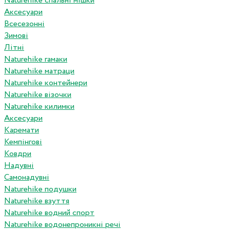
Naturehike спальні мішки
Аксесуари
Всесезонні
Зимові
Літні
Naturehike гамаки
Naturehike матраци
Naturehike контейнери
Naturehike візочки
Naturehike килимки
Аксесуари
Каремати
Кемпінгові
Ковдри
Надувні
Самонадувні
Naturehike подушки
Naturehike взуття
Naturehike водний спорт
Naturehike водонепроникні речі