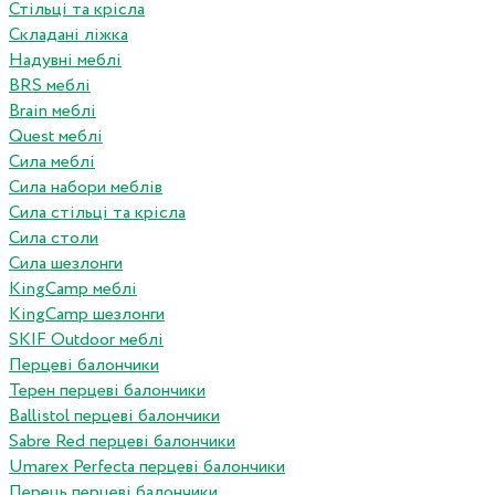
Стільці та крісла
Складані ліжка
Надувні меблі
BRS меблі
Brain меблі
Quest меблі
Сила меблі
Сила набори меблів
Сила стільці та крісла
Сила столи
Сила шезлонги
KingCamp меблі
KingCamp шезлонги
SKIF Outdoor меблі
Перцеві балончики
Терен перцеві балончики
Ballistol перцеві балончики
Sabre Red перцеві балончики
Umarex Perfecta перцеві балончики
Перець перцеві балончики