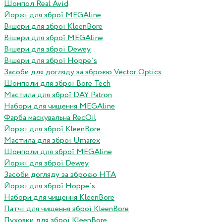
Шомпол Real Avid
Йоржі для зброї MEGAline
Вішери для зброї KleenBore
Вішери для зброї MEGAline
Вішери для зброї Dewey
Вішери для зброї Hoppe`s
Засоби для догляду за зброєю Vector Optics
Шомполи для зброї Bore Tech
Мастила для зброї DAY Patron
Набори для чищення MEGAline
Фарба маскувальна RecOil
Йоржі для зброї KleenBore
Мастила для зброї Umarex
Шомполи для зброї MEGAline
Йоржі для зброї Dewey
Засоби догляду за зброєю HTA
Йоржі для зброї Hoppe`s
Набори для чищення KleenBore
Патчі для чищення зброї KleenBore
Пуховки для зброї KleenBore