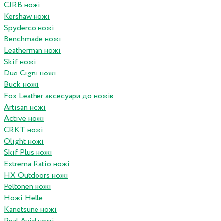
CJRB ножі
Kershaw ножі
Spyderco ножі
Benchmade ножі
Leatherman ножі
Skif ножі
Due Cigni ножі
Buck ножі
Fox Leather аксесуари до ножів
Artisan ножі
Active ножі
CRKT ножі
Olight ножі
Skif Plus ножі
Extrema Ratio ножі
HX Outdoors ножі
Peltonen ножі
Ножі Helle
Kanetsune ножі
Real Avid ножі