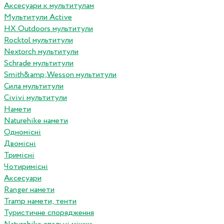
Аксесуари к мультитулам
Мультитули Active
HX Outdoors мультитули
Rocktol мультитули
Nextorch мультитули
Schrade мультитули
Smith&amp;Wesson мультитули
Сила мультитули
Civivi мультитули
Намети
Naturehike намети
Одномісні
Двомісні
Тримісні
Чотиримісні
Аксесуари
Ranger намети
Tramp намети, тенти
Туристичне спорядження