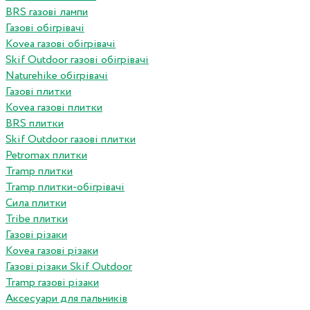
BRS газові лампи
Газові обігрівачі
Kovea газові обігрівачі
Skif Outdoor газові обігрівачі
Naturehike обігрівачі
Газові плитки
Kovea газові плитки
BRS плитки
Skif Outdoor газові плитки
Petromax плитки
Tramp плитки
Tramp плитки-обігрівачі
Сила плитки
Tribe плитки
Газові різаки
Kovea газові різаки
Газові різаки Skif Outdoor
Tramp газові різаки
Аксесуари для пальників