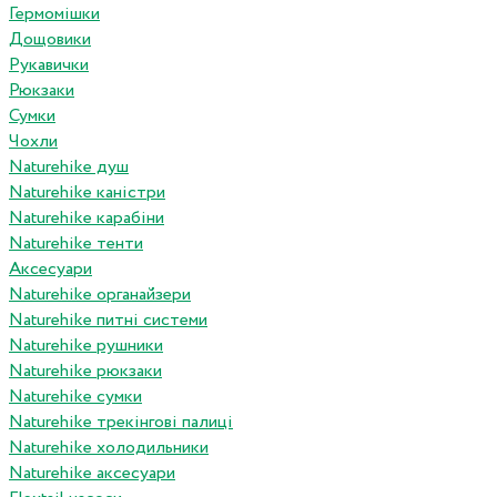
Гермомішки
Дощовики
Рукавички
Рюкзаки
Сумки
Чохли
Naturehike душ
Naturehike каністри
Naturehike карабіни
Naturehike тенти
Аксесуари
Naturehike органайзери
Naturehike питні системи
Naturehike рушники
Naturehike рюкзаки
Naturehike сумки
Naturehike трекінгові палиці
Naturehike холодильники
Naturehike аксесуари