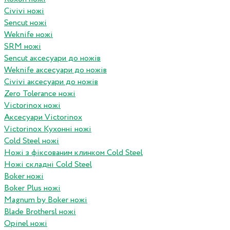
Civivi ножі
Sencut ножі
Weknife ножі
SRM ножі
Sencut аксесуари до ножів
Weknife аксесуари до ножів
Civivi аксесуари до ножів
Zero Tolerance ножі
Victorinox ножі
Аксесуари Victorinox
Victorinox Кухонні ножі
Cold Steel ножі
Ножі з фіксованим клинком Cold Steel
Ножі складні Cold Steel
Boker ножі
Boker Plus ножі
Magnum by Boker ножі
Blade Brothersl ножі
Opinel ножі