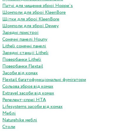
Патчі для чищення зброї Hoppe`s
Шомполи для зброї KleenBore
Щітки для зброї KleenBore
Шомполи для зброї Dewey
Зарядні пристрої
Сонячні панелі Houny
Litheli сонячні панелі
Зарядні станції Litheli
Повербанки Litheli
Повербанки Flextail
Засоби від комах
Flextail багатофункціональні фумігатори
Сольова зброя від комах
Extravel засоби від комах
Репелент-спреї HTA
Lifesystems засоби від комах
Меблі
Naturehike меблі
Столи