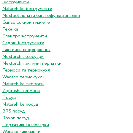
Інструменти
Naturehike інструменти
Nextool лопати багатофункціональні
Ganzo сокири і мачете
Техніка
Електроінструменти
Садові інструменти
Тактичне спорядження
Nextorch аксесуари
Nextorch тактичні перчатки
Термоси та термокухлі
Wacaco термокухлі
Naturehike термоси
Zojirushi термоси
Посуд
Naturehike посуд
BRS посуд
Roxon посуд
Портативні кавоварки
Wacaco кавоварки