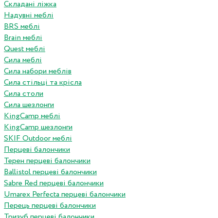
Складані ліжка
Надувні меблі
BRS меблі
Brain меблі
Quest меблі
Сила меблі
Сила набори меблів
Сила стільці та крісла
Сила столи
Сила шезлонги
KingCamp меблі
KingCamp шезлонги
SKIF Outdoor меблі
Перцеві балончики
Терен перцеві балончики
Ballistol перцеві балончики
Sabre Red перцеві балончики
Umarex Perfecta перцеві балончики
Перець перцеві балончики
Тризуб перцеві балончики