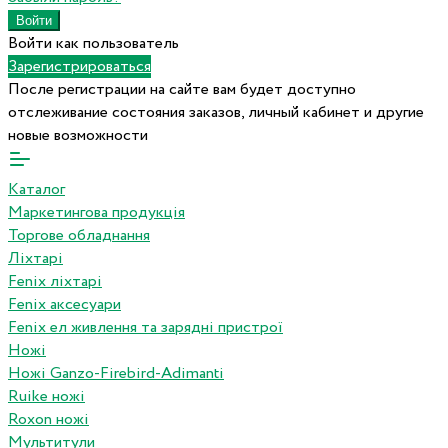
Войти как пользователь
Зарегистрироваться
После регистрации на сайте вам будет доступно
отслеживание состояния заказов, личный кабинет и другие
новые возможности
Каталог
Маркетингова продукція
Торгове обладнання
Ліхтарі
Fenix ліхтарі
Fenix аксесуари
Fenix ел живлення та зарядні пристрої
Ножі
Ножі Ganzo-Firebird-Adimanti
Ruike ножі
Roxon ножi
Мультитули