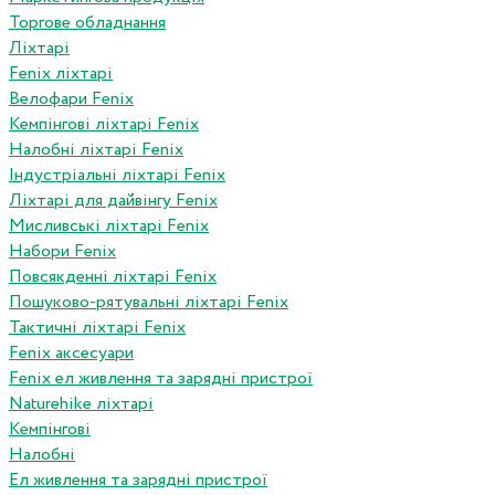
Торгове обладнання
Ліхтарі
Fenix ліхтарі
Велофари Fenix
Кемпінгові ліхтарі Fenix
Налобні ліхтарі Fenix
Індустріальні ліхтарі Fenix
Ліхтарі для дайвінгу Fenix
Мисливські ліхтарі Fenix
Набори Fenix
Повсякденні ліхтарі Fenix
Пошуково-рятувальні ліхтарі Fenix
Тактичні ліхтарі Fenix
Fenix аксесуари
Fenix ел живлення та зарядні пристрої
Naturehike ліхтарі
Кемпінгові
Налобні
Ел живлення та зарядні пристрої