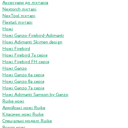
Аксесуари до ліхтарів
Nextorch ліхтарі
NexTool ліхтарі
Flextail ліхтарі
Ножі
Ножі Ganzo-Firebird-Adimanti
Ножі Adimanti Skimen design
Ножі Firebird
Ножі Firebird 7а серія
Ножі Firebird FH серія
Ножі Ganzo
Ножі Ganzo 6а серія
Ножі Ganzo 8а серія
Ножі Ganzo 7а серія
Ножі Adimanti Samson by Ganzo
Ruike ножі
Армійські ножі Ruike
Класичні ножі Ruike
Спеціальні моделі Ruike
Roxon ножi