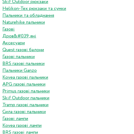
Skif Outdoor рюкзаки
Helikon-Tex рюкзаки та сумки
Пальники та обладнання
Naturehike пальники
Газові
Дров&#039;яні
Аксесуари
Quest газові балони
Газові пальники
BRS газові пальники
Пальники Ganzo
Kovea газові пальники
APG газові пальники
Primus газові пальники
Skif Outdoor пальники
Tramp газові пальники
Сила газові пальники
Газові лампи
Kovea газові лампи
BRS газові лампи