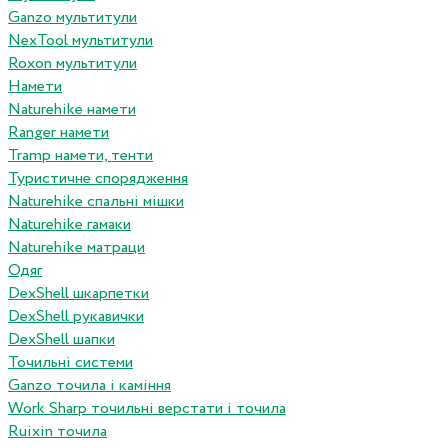
Ganzo мультитули
NexTool мультитули
Roxon мультитули
Намети
Naturehike намети
Ranger намети
Tramp намети, тенти
Туристичне спорядження
Naturehike спальні мішки
Naturehike гамаки
Naturehike матраци
Одяг
DexShell шкарпетки
DexShell рукавички
DexShell шапки
Точильні системи
Ganzo точила і каміння
Work Sharp точильні верстати і точила
Ruixin точила