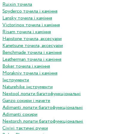
Ruixin точила
Spyderco точила і каміння
Lansky точила і каміння
Victorinox точила і каміння
Risam точила і каміння
Hapstone точила, аксесуари
Kanetsune точила, аксесуари
Benchmade точила і каміння
Leatherman точила і каміння
Boker точила і каміння
Morakniv точила і каміння
Інструменти
Naturehike інструменти
Nextool лопати багатофункціональні
Ganzo сокири і мачете
Adimanti лопати багатофункціональні
Adimanti сокири
Nextorch лопати багатофункціональні
Сivivi тактичні ручки