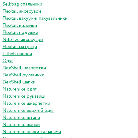
Selkbag спальники
Flextail аксесуари
Flextail вакуумні пакувальники
Flextail килимки
Flextail подушки
Nite Ize аксесуари
Flextail матраци
Litheli насоси
Одяг
DexShell шкарпетки
DexShell рукавички
DexShell шапки
Naturehike одяг
Naturehike рукавиці
Naturehike шкарпетки
Naturehike верхній одяг
Naturehike штани
Naturehike шапки
Naturehike кепки та панами