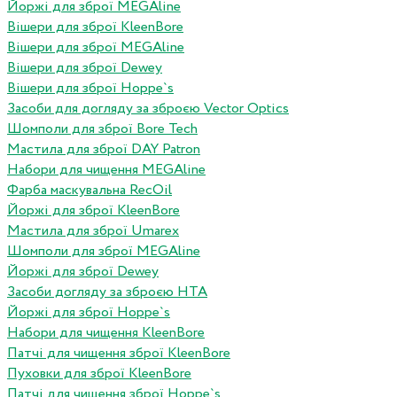
Йоржі для зброї MEGAline
Вішери для зброї KleenBore
Вішери для зброї MEGAline
Вішери для зброї Dewey
Вішери для зброї Hoppe`s
Засоби для догляду за зброєю Vector Optics
Шомполи для зброї Bore Tech
Мастила для зброї DAY Patron
Набори для чищення MEGAline
Фарба маскувальна RecOil
Йоржі для зброї KleenBore
Мастила для зброї Umarex
Шомполи для зброї MEGAline
Йоржі для зброї Dewey
Засоби догляду за зброєю HTA
Йоржі для зброї Hoppe`s
Набори для чищення KleenBore
Патчі для чищення зброї KleenBore
Пуховки для зброї KleenBore
Патчі для чищення зброї Hoppe`s