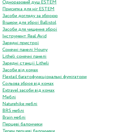
Одноразовий душ ESTEM
Присипка для ніг ESTEM
Засоби догляду за зброєю
Вішери для зброї Ballistol
Засоби для чищення зброї
Інструмент Real Avid
Зарядні пристрої
Сонячні панелі Houny
Litheli сонячні панелі
Зарядні станції Litheli
Засоби від комах
Flextail багатофункціональні фумігатори
Сольова зброя від комах
Extravel засоби від комах
Меблі
Naturehike меблі
BRS меблі
Brain меблі
Перцеві балончики
Терен перцеві балончики