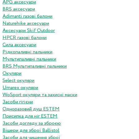
APG аксесуари
BRS аксесуари
Adimanti газові балони
Naturehike аксесуари
Аксесуари Skif Outdoor
HPCR газові балони
Сила аксесуари
Рідкопаливні пальники
Мультипаливні пальники
BRS Мультипаливні пальники
Окуляри
Select окуляри
Umarex окуляри
WoSport окуляри та захисні маски
Засоби гігієни
Одноразовий душ ESTEM
Присипка для ніг ESTEM
Засоби догляду за зброєю
Вішери для зброї Ballistol
Засоби для чищення зброї