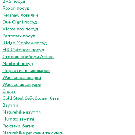
BRS посуд
Roxon посуд
Kershaw ловилки
Due Cigni посуд
Victorinox посуд
Petromax посуд
Ridge Monkey посуд
HX Outdoors посуд
Столові прибори Active
Nextool посуд
Портативні кавоварки
Wacaco кавоварки
Wacaco аксесуари
Спорт
Cold Steel бейсбольні біти
Взуття
Naturehike взуття
Humtto взуття
Рюкзаки, багаж
Naturehike рюкзаки та сумки