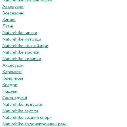
Naturehike спальні мішки
Аксесуари
Всесезонні
Зимові
Літні
Naturehike гамаки
Naturehike матраци
Naturehike контейнери
Naturehike візочки
Naturehike килимки
Аксесуари
Каремати
Кемпінгові
Ковдри
Надувні
Самонадувні
Naturehike подушки
Naturehike взуття
Naturehike водний спорт
Naturehike водонепроникні речі