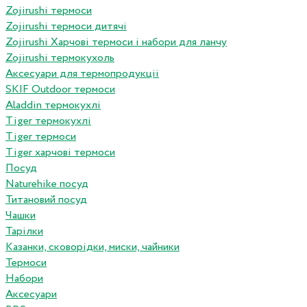
Zojirushi термоси
Zojirushi термоси дитячі
Zojirushi Харчові термоси і набори для ланчу
Zojirushi термокухоль
Аксесуари для термопродукціі
SKIF Outdoor термоси
Aladdin термокухлі
Tiger термокухлі
Tiger термоси
Tiger харчові термоси
Посуд
Naturehike посуд
Титановий посуд
Чашки
Тарілки
Казанки, сковорідки, миски, чайники
Термоси
Набори
Аксесуари