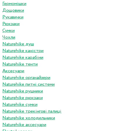
Гермомішки
Дощовики
Рукавички
Рюкзаки
Сумки
Чохли
Naturehike душ
Naturehike каністри
Naturehike карабіни
Naturehike тенти
Аксесуари
Naturehike органайзери
Naturehike питні системи
Naturehike рушники
Naturehike рюкзаки
Naturehike сумки
Naturehike трекінгові палиці
Naturehike холодильники
Naturehike аксесуари