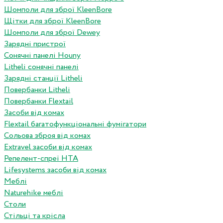
Шомполи для зброї KleenBore
Щітки для зброї KleenBore
Шомполи для зброї Dewey
Зарядні пристрої
Сонячні панелі Houny
Litheli сонячні панелі
Зарядні станції Litheli
Повербанки Litheli
Повербанки Flextail
Засоби від комах
Flextail багатофункціональні фумігатори
Сольова зброя від комах
Extravel засоби від комах
Репелент-спреї HTA
Lifesystems засоби від комах
Меблі
Naturehike меблі
Столи
Стільці та крісла