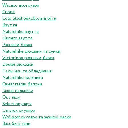
Wacaco аксесуари
Спорт
Cold Steel бейсбольні біти
Взуття
Naturehike взуття
Humtto взуття
Рюкзаки, багаж
Naturehike рюкзаки та сумки
Victorinox рюкзаки, багаж
Deuter рюкзаки
Пальники та обладнання
Naturehike пальники
Quest газові балони
Газові пальники
Окуляри
Select окуляри
Umarex окуляри
WoSport окуляри та захисні маски
Засоби гігієни