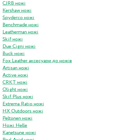
CJRB ножі
Kershaw ножі
Spyderco ножі
Benchmade ножі
Leatherman ножі
Skif ножі
Due Cigni ножі
Buck ножі
Fox Leather аксесуари до ножів
Artisan ножі
Active ножі
CRKT ножі
Olight ножі
Skif Plus ножі
Extrema Ratio ножі
HX Outdoors ножі
Peltonen ножі
Ножі Helle
Kanetsune ножі
Real Avid ножі