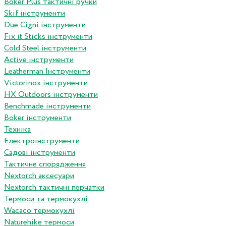
Boker Plus тактичні ручки
Skif інструменти
Due Cigni інструменти
Fix it Sticks інструменти
Сold Steel інструменти
Active інструменти
Leatherman Інструменти
Victorinox інструменти
HX Outdoors інструменти
Benchmade інструменти
Boker інструменти
Техніка
Електроінструменти
Садові інструменти
Тактичне спорядження
Nextorch аксесуари
Nextorch тактичні перчатки
Термоси та термокухлі
Wacaco термокухлі
Naturehike термоси