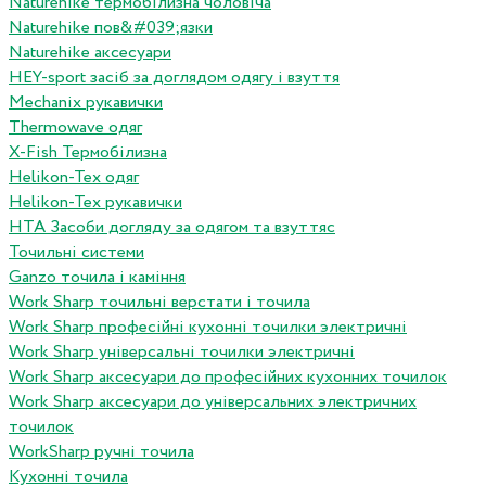
Naturehike термобілизна чоловіча
Naturehike пов&#039;язки
Naturehike аксесуари
HEY-sport засіб за доглядом одягу і взуття
Mechanix рукавички
Thermowave одяг
X-Fish Термобілизна
Helikon-Tex одяг
Helikon-Tex рукавички
HTA Засоби догляду за одягом та взуттяс
Точильні системи
Ganzo точила і каміння
Work Sharp точильні верстати і точила
Work Sharp професiйнi кухоннi точилки электричнi
Work Sharp унiверсальнi точилки электричнi
Work Sharp аксесуари до професiйних кухонних точилок
Work Sharp аксесуари до унiверсальних электричних
точилок
WorkSharp ручні точила
Кухонні точила