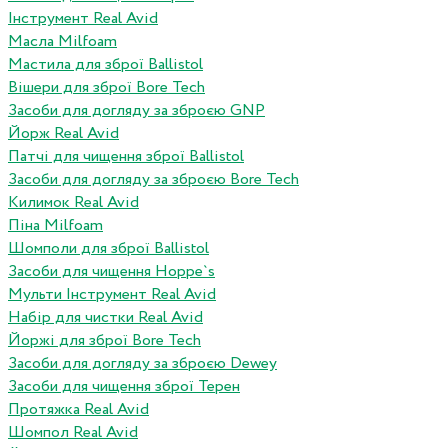
Інструмент Real Avid
Масла Milfoam
Мастила для зброї Ballistol
Вішери для зброї Bore Tech
Засоби для догляду за зброєю GNP
Йорж Real Avid
Патчі для чищення зброї Ballistol
Засоби для догляду за зброєю Bore Tech
Килимок Real Avid
Піна Milfoam
Шомполи для зброї Ballistol
Засоби для чищення Hoppe`s
Мульти Інструмент Real Avid
Набір для чистки Real Avid
Йоржі для зброї Bore Tech
Засоби для догляду за зброєю Dewey
Засоби для чищення зброї Терен
Протяжка Real Avid
Шомпол Real Avid