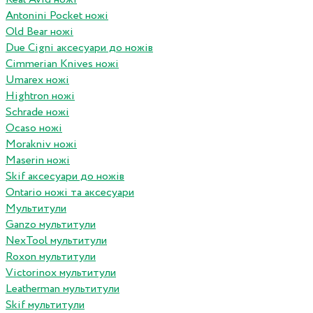
Antonini Pocket ножі
Old Bear ножі
Due Cigni аксесуари до ножів
Cimmerian Knives ножі
Umarex ножі
Hightron ножі
Schrade ножі
Ocaso ножі
Morakniv ножі
Maserin ножі
Skif аксесуари до ножів
Ontario ножі та аксесуари
Мультитули
Ganzo мультитули
NexTool мультитули
Roxon мультитули
Victorinox мультитули
Leatherman мультитули
Skif мультитули