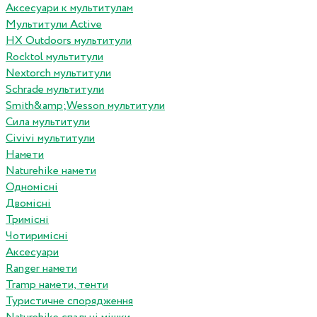
Аксесуари к мультитулам
Мультитули Active
HX Outdoors мультитули
Rocktol мультитули
Nextorch мультитули
Schrade мультитули
Smith&amp;Wesson мультитули
Сила мультитули
Civivi мультитули
Намети
Naturehike намети
Одномісні
Двомісні
Тримісні
Чотиримісні
Аксесуари
Ranger намети
Tramp намети, тенти
Туристичне спорядження