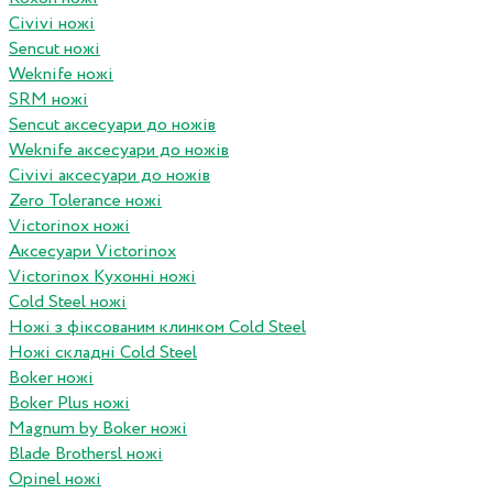
Civivi ножі
Sencut ножі
Weknife ножі
SRM ножі
Sencut аксесуари до ножів
Weknife аксесуари до ножів
Civivi аксесуари до ножів
Zero Tolerance ножі
Victorinox ножі
Аксесуари Victorinox
Victorinox Кухонні ножі
Cold Steel ножі
Ножі з фіксованим клинком Cold Steel
Ножі складні Cold Steel
Boker ножі
Boker Plus ножі
Magnum by Boker ножі
Blade Brothersl ножі
Opinel ножі