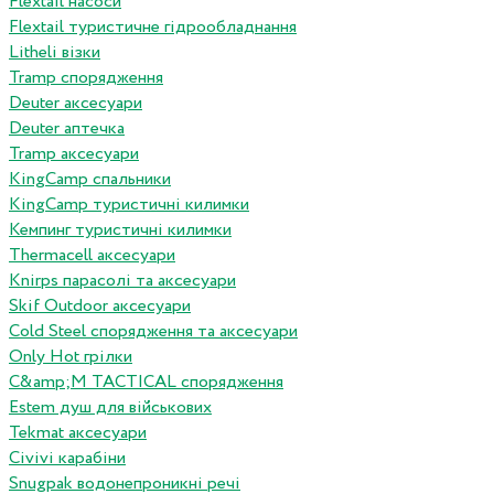
Flextail насоси
Flextail туристичне гідрообладнання
Litheli візки
Tramp спорядження
Deuter аксесуари
Deuter аптечка
Tramp аксесуари
KingCamp спальники
KingCamp туристичні килимки
Кемпинг туристичні килимки
Thermacell аксесуари
Knirps парасолі та аксесуари
Skif Outdoor аксесуари
Cold Steel спорядження та аксесуари
Only Hot грілки
C&amp;M TACTICAL спорядження
Estem душ для військових
Tekmat аксесуари
Сivivi карабіни
Snugpak водонепроникні речі