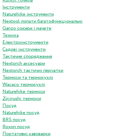
Ruixin точила
Інструменти
Naturehike інструменти
Nextool лопати багатофункціональні
Ganzo сокири і мачете
Техніка
Електроінструменти
Садові інструменти
Тактичне спорядження
Nextorch аксесуари
Nextorch тактичні перчатки
Термоси та термокухлі
Wacaco термокухлі
Naturehike термоси
Zojirushi термоси
Посуд
Naturehike посуд
BRS посуд
Roxon посуд
Портативні кавоварки