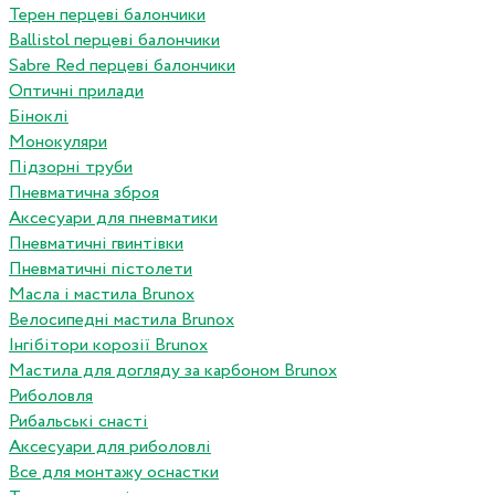
Терен перцеві балончики
Ballistol перцеві балончики
Sabre Red перцеві балончики
Оптичні прилади
Біноклі
Монокуляри
Підзорні труби
Пневматична зброя
Аксесуари для пневматики
Пневматичні гвинтівки
Пневматичні пістолети
Масла і мастила Brunox
Велосипедні мастила Brunox
Інгібітори корозії Brunox
Мастила для догляду за карбоном Brunox
Риболовля
Рибальські снасті
Аксесуари для риболовлі
Все для монтажу оснастки