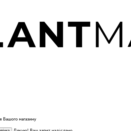
 Вашого магазину
Дякую! Ваш запит надіслано.
вінка