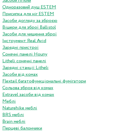
Засоби гігієни
Одноразовий душ ESTEM
Присипка для ніг ESTEM
Засоби догляду за зброєю
Вішери для зброї Ballistol
Засоби для чищення зброї
Інструмент Real Avid
Зарядні пристрої
Сонячні панелі Houny
Litheli сонячні панелі
Зарядні станції Litheli
Засоби від комах
Flextail багатофункціональні фумігатори
Сольова зброя від комах
Extravel засоби від комах
Меблі
Naturehike меблі
BRS меблі
Brain меблі
Перцеві балончики