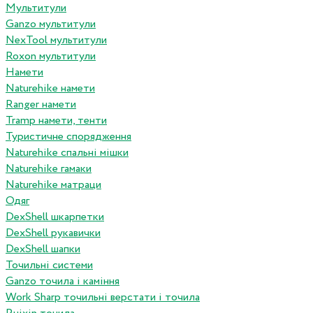
Мультитули
Ganzo мультитули
NexTool мультитули
Roxon мультитули
Намети
Naturehike намети
Ranger намети
Tramp намети, тенти
Туристичне спорядження
Naturehike спальні мішки
Naturehike гамаки
Naturehike матраци
Одяг
DexShell шкарпетки
DexShell рукавички
DexShell шапки
Точильні системи
Ganzo точила і каміння
Work Sharp точильні верстати і точила