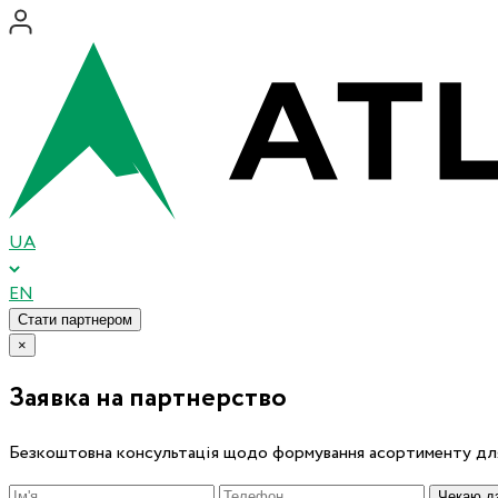
UA
EN
Стати партнером
×
Заявка на партнерство
Безкоштовна консультація щодо формування асортименту для
Чекаю дз