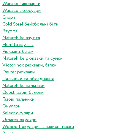
Wacaco кавоварки
Wacaco аксесуари
Спорт
Cold Steel бейсбольні біти
Взуття
Naturehike взуття
Humtto взуття
Рюкзаки, багаж
Naturehike рюкзаки та сумки
Victorinox рюкзаки, багаж
Deuter рюкзаки
Пальники та обладнання
Naturehike пальники
Quest газові балони
Газові пальники
Окуляри
Select окуляри
Umarex окуляри
WoSport окуляри та захисні маски