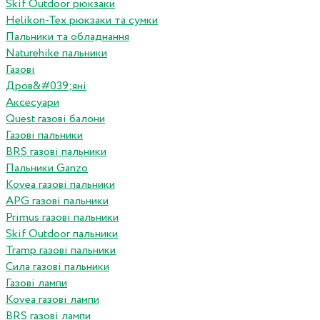
Skif Outdoor рюкзаки
Helikon-Tex рюкзаки та сумки
Пальники та обладнання
Naturehike пальники
Газові
Дров&#039;яні
Аксесуари
Quest газові балони
Газові пальники
BRS газові пальники
Пальники Ganzo
Kovea газові пальники
APG газові пальники
Primus газові пальники
Skif Outdoor пальники
Tramp газові пальники
Сила газові пальники
Газові лампи
Kovea газові лампи
BRS газові лампи