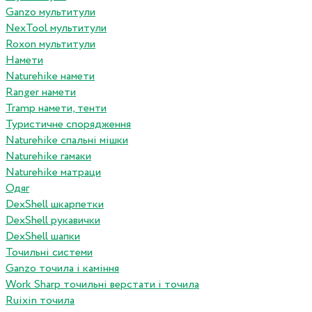
Ganzo мультитули
NexTool мультитули
Roxon мультитули
Намети
Naturehike намети
Ranger намети
Tramp намети, тенти
Туристичне спорядження
Naturehike спальні мішки
Naturehike гамаки
Naturehike матраци
Одяг
DexShell шкарпетки
DexShell рукавички
DexShell шапки
Точильні системи
Ganzo точила і каміння
Work Sharp точильні верстати і точила
Ruixin точила