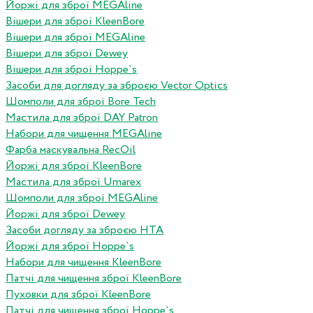
Йоржі для зброї MEGAline
Вішери для зброї KleenBore
Вішери для зброї MEGAline
Вішери для зброї Dewey
Вішери для зброї Hoppe`s
Засоби для догляду за зброєю Vector Optics
Шомполи для зброї Bore Tech
Мастила для зброї DAY Patron
Набори для чищення MEGAline
Фарба маскувальна RecOil
Йоржі для зброї KleenBore
Мастила для зброї Umarex
Шомполи для зброї MEGAline
Йоржі для зброї Dewey
Засоби догляду за зброєю HTA
Йоржі для зброї Hoppe`s
Набори для чищення KleenBore
Патчі для чищення зброї KleenBore
Пуховки для зброї KleenBore
Патчі для чищення зброї Hoppe`s