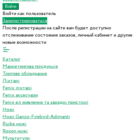
Войти как пользователь
Зарегистрироваться
После регистрации на сайте вам будет доступно
отслеживание состояния заказов, личный кабинет и другие
новые возможности
Каталог
Маркетингова продукція
Торгове обладнання
Ліхтарі
Fenix ліхтарі
Fenix аксесуари
Fenix ел живлення та зарядні пристрої
Ножі
Ножі Ganzo-Firebird-Adimanti
Ruike ножі
Roxon ножi
Мультитули