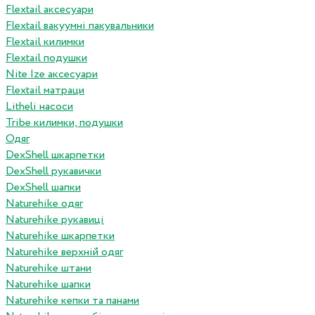
Flextail аксесуари
Flextail вакуумні пакувальники
Flextail килимки
Flextail подушки
Nite Ize аксесуари
Flextail матраци
Litheli насоси
Tribe килимки, подушки
Одяг
DexShell шкарпетки
DexShell рукавички
DexShell шапки
Naturehike одяг
Naturehike рукавиці
Naturehike шкарпетки
Naturehike верхній одяг
Naturehike штани
Naturehike шапки
Naturehike кепки та панами