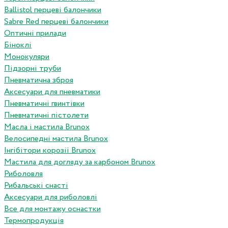
Ballistol перцеві балончики
Sabre Red перцеві балончики
Оптичні прилади
Біноклі
Монокуляри
Підзорні труби
Пневматична зброя
Аксесуари для пневматики
Пневматичні гвинтівки
Пневматичні пістолети
Масла і мастила Brunox
Велосипедні мастила Brunox
Інгібітори корозії Brunox
Мастила для догляду за карбоном Brunox
Риболовля
Рибальські снасті
Аксесуари для риболовлі
Все для монтажу оснастки
Термопродукція