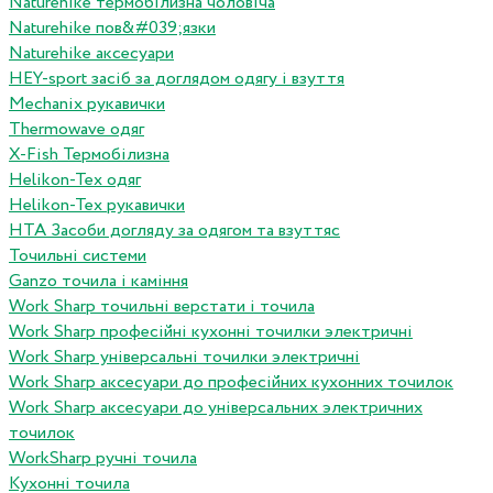
Naturehike термобілизна чоловіча
Naturehike пов&#039;язки
Naturehike аксесуари
HEY-sport засіб за доглядом одягу і взуття
Mechanix рукавички
Thermowave одяг
X-Fish Термобілизна
Helikon-Tex одяг
Helikon-Tex рукавички
HTA Засоби догляду за одягом та взуттяс
Точильні системи
Ganzo точила і каміння
Work Sharp точильні верстати і точила
Work Sharp професiйнi кухоннi точилки электричнi
Work Sharp унiверсальнi точилки электричнi
Work Sharp аксесуари до професiйних кухонних точилок
Work Sharp аксесуари до унiверсальних электричних
точилок
WorkSharp ручні точила
Кухонні точила