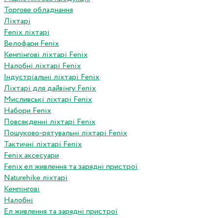
Торгове обладнання
Ліхтарі
Fenix ліхтарі
Велофари Fenix
Кемпінгові ліхтарі Fenix
Налобні ліхтарі Fenix
Індустріальні ліхтарі Fenix
Ліхтарі для дайвінгу Fenix
Мисливські ліхтарі Fenix
Набори Fenix
Повсякденні ліхтарі Fenix
Пошуково-рятувальні ліхтарі Fenix
Тактичні ліхтарі Fenix
Fenix аксесуари
Fenix ел живлення та зарядні пристрої
Naturehike ліхтарі
Кемпінгові
Налобні
Ел живлення та зарядні пристрої