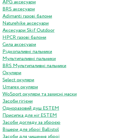
APG аксесуари
BRS аксесуари
Adimanti газові балони
Naturehike аксесуари
Аксесуари Skif Outdoor
HPCR газові балони
Сила аксесуари
Рідкопаливні пальники
Мультипаливні пальники
BRS Мультипаливні пальники
Окуляри
Select окуляри
Umarex окуляри
WoSport окуляри та захисні маски
Засоби гігієни
Одноразовий душ ESTEM
Присипка для ніг ESTEM
Засоби догляду за зброєю
Вішери для зброї Ballistol
Засоби для чищення зброї