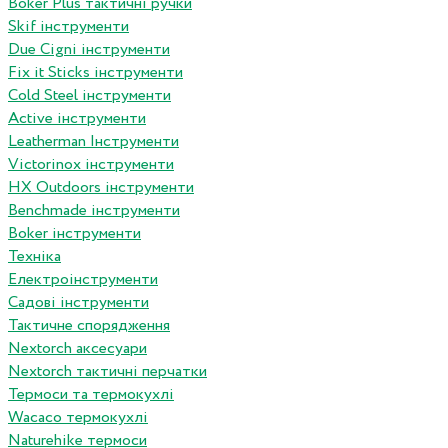
Boker Plus тактичні ручки
Skif інструменти
Due Cigni інструменти
Fix it Sticks інструменти
Сold Steel інструменти
Active інструменти
Leatherman Інструменти
Victorinox інструменти
HX Outdoors інструменти
Benchmade інструменти
Boker інструменти
Техніка
Електроінструменти
Садові інструменти
Тактичне спорядження
Nextorch аксесуари
Nextorch тактичні перчатки
Термоси та термокухлі
Wacaco термокухлі
Naturehike термоси