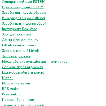
Одноразовий душ ESTEM
Присипка для ніг ESTEM
Засоби догляду за зброєю
Вішери для зброї Ballistol
Засоби для чищення зброї
Інструмент Real Avid
Зарядні пристрої
Сонячні панелі Houny
Litheli сонячні панелі
Зарядні станції Litheli
Засоби від комах
Flextail багатофункціональні фумігатори
Сольова зброя від комах
Extravel засоби від комах
Меблі
Naturehike меблі
BRS меблі
Brain меблі
Перцеві балончики
Терен перцеві балончики