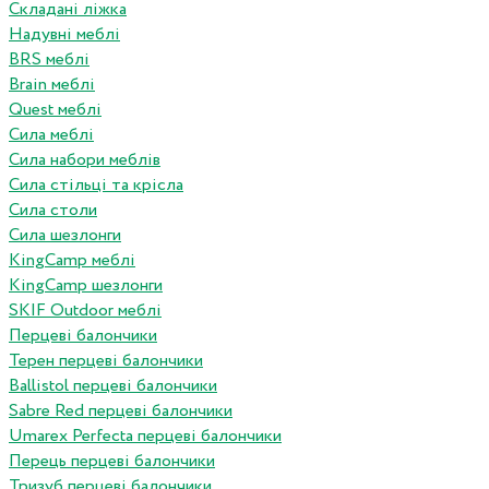
Складані ліжка
Надувні меблі
BRS меблі
Brain меблі
Quest меблі
Сила меблі
Сила набори меблів
Сила стільці та крісла
Сила столи
Сила шезлонги
KingCamp меблі
KingCamp шезлонги
SKIF Outdoor меблі
Перцеві балончики
Терен перцеві балончики
Ballistol перцеві балончики
Sabre Red перцеві балончики
Umarex Perfecta перцеві балончики
Перець перцеві балончики
Тризуб перцеві балончики