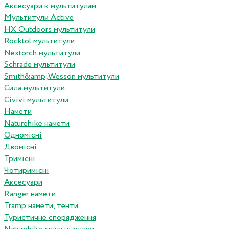
Аксесуари к мультитулам
Мультитули Active
HX Outdoors мультитули
Rocktol мультитули
Nextorch мультитули
Schrade мультитули
Smith&amp;Wesson мультитули
Сила мультитули
Civivi мультитули
Намети
Naturehike намети
Одномісні
Двомісні
Тримісні
Чотиримісні
Аксесуари
Ranger намети
Tramp намети, тенти
Туристичне спорядження