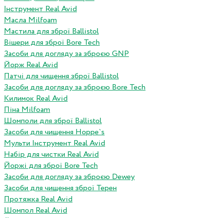
Інструмент Real Avid
Масла Milfoam
Мастила для зброї Ballistol
Вішери для зброї Bore Tech
Засоби для догляду за зброєю GNP
Йорж Real Avid
Патчі для чищення зброї Ballistol
Засоби для догляду за зброєю Bore Tech
Килимок Real Avid
Піна Milfoam
Шомполи для зброї Ballistol
Засоби для чищення Hoppe`s
Мульти Інструмент Real Avid
Набір для чистки Real Avid
Йоржі для зброї Bore Tech
Засоби для догляду за зброєю Dewey
Засоби для чищення зброї Терен
Протяжка Real Avid
Шомпол Real Avid