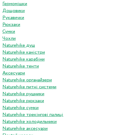
Гермомішки
Дощовики
Рукавички
Рюкзаки
Сумки
Чохли
Naturehike душ
Naturehike каністри
Naturehike карабіни
Naturehike тенти
Аксесуари
Naturehike органайзери
Naturehike питні системи
Naturehike рушники
Naturehike рюкзаки
Naturehike сумки
Naturehike трекінгові палиці
Naturehike холодильники
Naturehike аксесуари