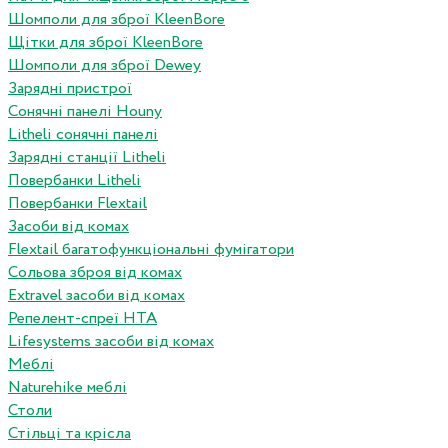
Шомполи для зброї KleenBore
Щітки для зброї KleenBore
Шомполи для зброї Dewey
Зарядні пристрої
Сонячні панелі Houny
Litheli сонячні панелі
Зарядні станції Litheli
Повербанки Litheli
Повербанки Flextail
Засоби від комах
Flextail багатофункціональні фумігатори
Сольова зброя від комах
Extravel засоби від комах
Репелент-спреї HTA
Lifesystems засоби від комах
Меблі
Naturehike меблі
Столи
Стільці та крісла