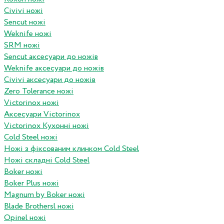
Civivi ножі
Sencut ножі
Weknife ножі
SRM ножі
Sencut аксесуари до ножів
Weknife аксесуари до ножів
Civivi аксесуари до ножів
Zero Tolerance ножі
Victorinox ножі
Аксесуари Victorinox
Victorinox Кухонні ножі
Cold Steel ножі
Ножі з фіксованим клинком Cold Steel
Ножі складні Cold Steel
Boker ножі
Boker Plus ножі
Magnum by Boker ножі
Blade Brothersl ножі
Opinel ножі