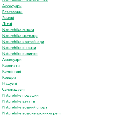
Naturehike спальні мішки
Аксесуари
Всесезонні
Зимові
Літні
Naturehike гамаки
Naturehike матраци
Naturehike контейнери
Naturehike візочки
Naturehike килимки
Аксесуари
Каремати
Кемпінгові
Ковдри
Надувні
Самонадувні
Naturehike подушки
Naturehike взуття
Naturehike водний спорт
Naturehike водонепроникні речі