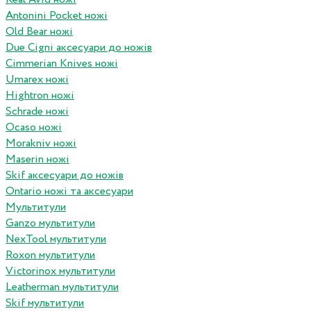
Antonini Pocket ножі
Old Bear ножі
Due Cigni аксесуари до ножів
Cimmerian Knives ножі
Umarex ножі
Hightron ножі
Schrade ножі
Ocaso ножі
Morakniv ножі
Maserin ножі
Skif аксесуари до ножів
Ontario ножі та аксесуари
Мультитули
Ganzo мультитули
NexTool мультитули
Roxon мультитули
Victorinox мультитули
Leatherman мультитули
Skif мультитули