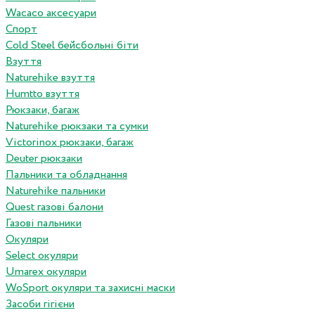
Wacaco аксесуари
Спорт
Cold Steel бейсбольні біти
Взуття
Naturehike взуття
Humtto взуття
Рюкзаки, багаж
Naturehike рюкзаки та сумки
Victorinox рюкзаки, багаж
Deuter рюкзаки
Пальники та обладнання
Naturehike пальники
Quest газові балони
Газові пальники
Окуляри
Select окуляри
Umarex окуляри
WoSport окуляри та захисні маски
Засоби гігієни