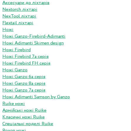
Аксесуари до ліхтарів
Nextorch ліхтарі
NexTool ліхтарі
Flextail ліхтарі
Ножі
Ножі Ganzo-Firebird-Adimanti
Ножі Adimanti Skimen design
Ножі Firebird
Ножі Firebird 7а серія
Ножі Firebird FH серія
Ножі Ganzo
Ножі Ganzo 6а серія
Ножі Ganzo 8а серія
Ножі Ganzo 7а серія
Ножі Adimanti Samson by Ganzo
Ruike ножі
Армійські ножі Ruike
Класичні ножі Ruike
Спеціальні моделі Ruike
Roxon ножi