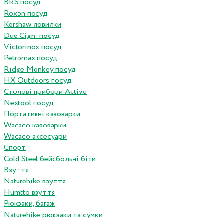
BRS посуд
Roxon посуд
Kershaw ловилки
Due Cigni посуд
Victorinox посуд
Petromax посуд
Ridge Monkey посуд
HX Outdoors посуд
Столові прибори Active
Nextool посуд
Портативні кавоварки
Wacaco кавоварки
Wacaco аксесуари
Спорт
Cold Steel бейсбольні біти
Взуття
Naturehike взуття
Humtto взуття
Рюкзаки, багаж
Naturehike рюкзаки та сумки