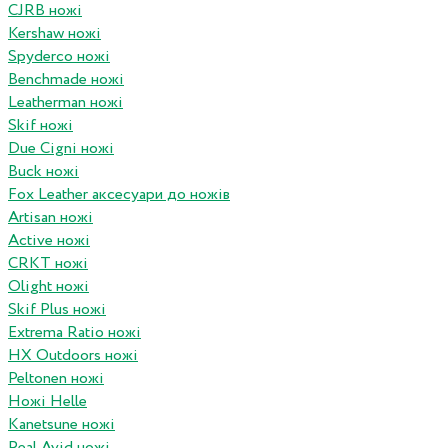
CJRB ножі
Kershaw ножі
Spyderco ножі
Benchmade ножі
Leatherman ножі
Skif ножі
Due Cigni ножі
Buck ножі
Fox Leather аксесуари до ножів
Artisan ножі
Active ножі
CRKT ножі
Olight ножі
Skif Plus ножі
Extrema Ratio ножі
HX Outdoors ножі
Peltonen ножі
Ножі Helle
Kanetsune ножі
Real Avid ножі