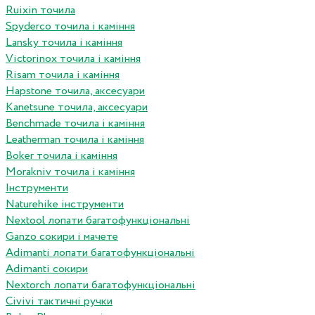
Ruixin точила
Spyderco точила і каміння
Lansky точила і каміння
Victorinox точила і каміння
Risam точила і каміння
Hapstone точила, аксесуари
Kanetsune точила, аксесуари
Benchmade точила і каміння
Leatherman точила і каміння
Boker точила і каміння
Morakniv точила і каміння
Інструменти
Naturehike інструменти
Nextool лопати багатофункціональні
Ganzo сокири і мачете
Adimanti лопати багатофункціональні
Adimanti сокири
Nextorch лопати багатофункціональні
Сivivi тактичні ручки