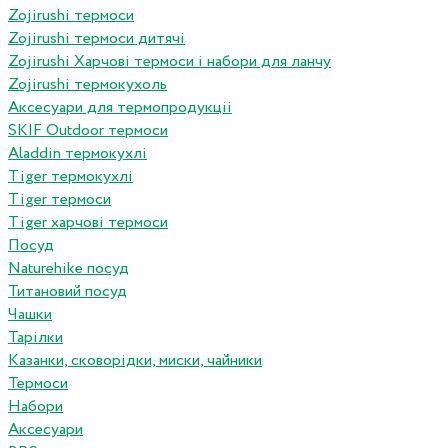
Zojirushi термоси
Zojirushi термоси дитячі
Zojirushi Харчові термоси і набори для ланчу
Zojirushi термокухоль
Аксесуари для термопродукціі
SKIF Outdoor термоси
Aladdin термокухлі
Tiger термокухлі
Tiger термоси
Tiger харчові термоси
Посуд
Naturehike посуд
Титановий посуд
Чашки
Тарілки
Казанки, сковорідки, миски, чайники
Термоси
Набори
Аксесуари