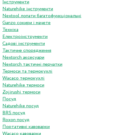
Інструменти
Naturehike інструменти
Nextool лопати багатофункціональні
Ganzo сокири і мачете
Техніка
Електроінструменти
Садові інструменти
Тактичне спорядження
Nextorch аксесуари
Nextorch тактичні перчатки
Термоси та термокухлі
Wacaco термокухлі
Naturehike термоси
Zojirushi термоси
Посуд
Naturehike посуд
BRS посуд
Roxon посуд
Портативні кавоварки
Wacaco кавоварки