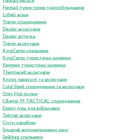
Flextail насоси
Flextail туристичне гідрообладнання
Litheli візки
Tramp спорядження
Deuter аксесуари
Deuter аптечка
Tramp аксесуари
KingCamp спальники
KingCamp туристичні килимки
Кемпинг туристичні килимки
Thermacell аксесуари
Knirps парасолі та аксесуари
Cold Steel спорядження та аксесуари
Only Hot грілки
C&amp;M TACTICAL спорядження
Estem душ для військових
Tekmat аксесуари
Сivivi карабіни
Snugpak водонепроникні речі
Selkbag спальники