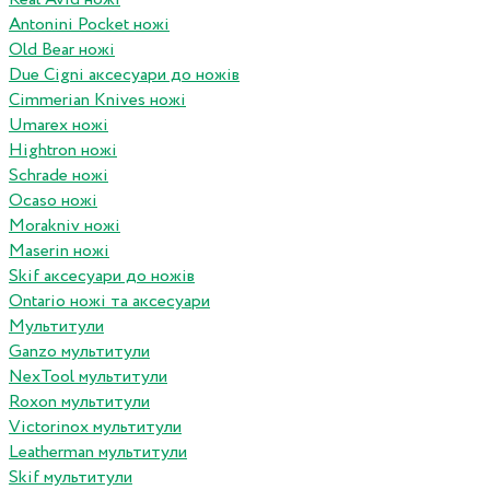
Antonini Pocket ножі
Old Bear ножі
Due Cigni аксесуари до ножів
Cimmerian Knives ножі
Umarex ножі
Hightron ножі
Schrade ножі
Ocaso ножі
Morakniv ножі
Maserin ножі
Skif аксесуари до ножів
Ontario ножі та аксесуари
Мультитули
Ganzo мультитули
NexTool мультитули
Roxon мультитули
Victorinox мультитули
Leatherman мультитули
Skif мультитули