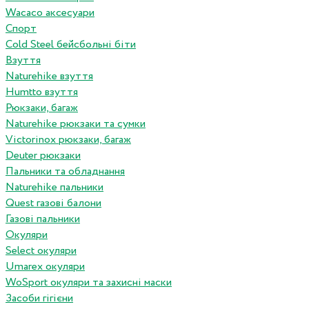
Wacaco аксесуари
Спорт
Cold Steel бейсбольні біти
Взуття
Naturehike взуття
Humtto взуття
Рюкзаки, багаж
Naturehike рюкзаки та сумки
Victorinox рюкзаки, багаж
Deuter рюкзаки
Пальники та обладнання
Naturehike пальники
Quest газові балони
Газові пальники
Окуляри
Select окуляри
Umarex окуляри
WoSport окуляри та захисні маски
Засоби гігієни