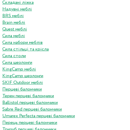
Складані ліжка
Надувні меблі
BRS меблі
Brain меблі
Quest меблі
Сила меблі
Сила набори меблів
Сила стільці та крісла
Сила столи
Сила шезлонги
KingCamp меблі
KingCamp шезлонги
SKIF Outdoor меблі
Перцеві балончики
Терен перцеві балончики
Ballistol перцеві балончики
Sabre Red перцеві балончики
Umarex Perfecta перцеві балончики
Перець перцеві балончики
Тризуб перцеві балончики