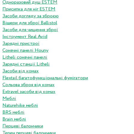
Одноразовий душ ESTEM
Присипка для ніг ESTEM
Засоби догляду за зброєю
Вішери для зброї Ballistol
Засоби для чищення зброї
Інструмент Real Avid
Зарядні пристрої
Сонячні панелі Houny
Litheli сонячні панелі
Зарядні станції Litheli
Засоби від комах
Flextail багатофункціональні фумігатори
Сольова зброя від комах
Extravel засоби від комах
Меблі
Naturehike меблі
BRS меблі
Brain меблі
Перцеві балончики
Терен перцеві балончики