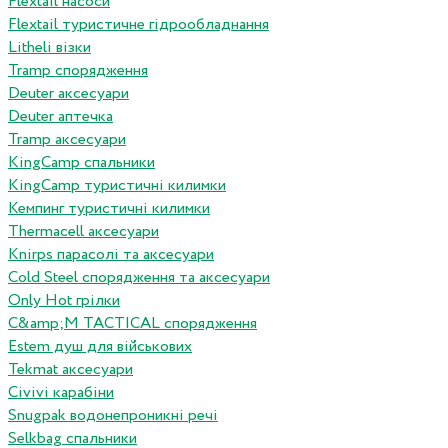
Flextail насоси
Flextail туристичне гідрообладнання
Litheli візки
Tramp спорядження
Deuter аксесуари
Deuter аптечка
Tramp аксесуари
KingCamp спальники
KingCamp туристичні килимки
Кемпинг туристичні килимки
Thermacell аксесуари
Knirps парасолі та аксесуари
Cold Steel спорядження та аксесуари
Only Hot грілки
C&amp;M TACTICAL спорядження
Estem душ для військових
Tekmat аксесуари
Сivivi карабіни
Snugpak водонепроникні речі
Selkbag спальники