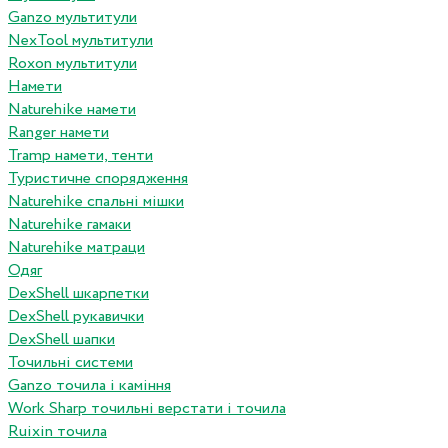
Ganzo мультитули
NexTool мультитули
Roxon мультитули
Намети
Naturehike намети
Ranger намети
Tramp намети, тенти
Туристичне спорядження
Naturehike спальні мішки
Naturehike гамаки
Naturehike матраци
Одяг
DexShell шкарпетки
DexShell рукавички
DexShell шапки
Точильні системи
Ganzo точила і каміння
Work Sharp точильні верстати і точила
Ruixin точила