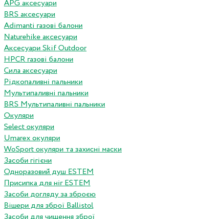
APG аксесуари
BRS аксесуари
Adimanti газові балони
Naturehike аксесуари
Аксесуари Skif Outdoor
HPCR газові балони
Сила аксесуари
Рідкопаливні пальники
Мультипаливні пальники
BRS Мультипаливні пальники
Окуляри
Select окуляри
Umarex окуляри
WoSport окуляри та захисні маски
Засоби гігієни
Одноразовий душ ESTEM
Присипка для ніг ESTEM
Засоби догляду за зброєю
Вішери для зброї Ballistol
Засоби для чищення зброї