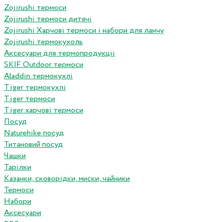
Zojirushi термоси
Zojirushi термоси дитячі
Zojirushi Харчові термоси і набори для ланчу
Zojirushi термокухоль
Аксесуари для термопродукціі
SKIF Outdoor термоси
Aladdin термокухлі
Tiger термокухлі
Tiger термоси
Tiger харчові термоси
Посуд
Naturehike посуд
Титановий посуд
Чашки
Тарілки
Казанки, сковорідки, миски, чайники
Термоси
Набори
Аксесуари