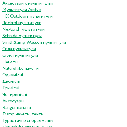
Аксесуари к мультитулам
Мультитули Active
HX Outdoors мультитули
Rocktol мультитули
Nextorch мультитули
Schrade мультитули
Smith&amp;Wesson мультитули
Сила мультитули
Civivi мультитули
Намети
Naturehike намети
Одномісні
Двомісні
Тримісні
Чотиримісні
Аксесуари
Ranger намети
Tramp намети, тенти
Туристичне спорядження