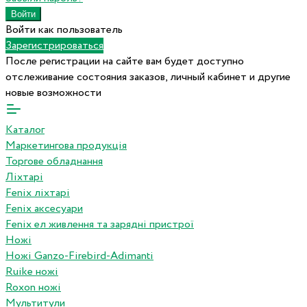
Войти как пользователь
Зарегистрироваться
После регистрации на сайте вам будет доступно
отслеживание состояния заказов, личный кабинет и другие
новые возможности
Каталог
Маркетингова продукція
Торгове обладнання
Ліхтарі
Fenix ліхтарі
Fenix аксесуари
Fenix ел живлення та зарядні пристрої
Ножі
Ножі Ganzo-Firebird-Adimanti
Ruike ножі
Roxon ножi
Мультитули