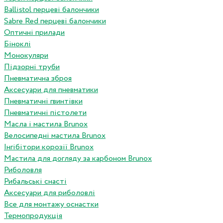
Ballistol перцеві балончики
Sabre Red перцеві балончики
Оптичні прилади
Біноклі
Монокуляри
Підзорні труби
Пневматична зброя
Аксесуари для пневматики
Пневматичні гвинтівки
Пневматичні пістолети
Масла і мастила Brunox
Велосипедні мастила Brunox
Інгібітори корозії Brunox
Мастила для догляду за карбоном Brunox
Риболовля
Рибальські снасті
Аксесуари для риболовлі
Все для монтажу оснастки
Термопродукція