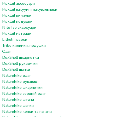
Flextail аксесуари
Flextail вакуумні пакувальники
Flextail килимки
Flextail подушки
Nite Ize аксесуари
Flextail матраци
Litheli насоси
Tribe килимки, подушки
Одяг
DexShell шкарпетки
DexShell рукавички
DexShell шапки
Naturehike одяг
Naturehike рукавиці
Naturehike шкарпетки
Naturehike верхній одяг
Naturehike штани
Naturehike шапки
Naturehike кепки та панами