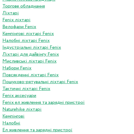
Торгове обладнання
Ліхтарі
Fenix ліхтарі
Велофари Fenix
Кемпінгові ліхтарі Fenix
Налобні ліхтарі Fenix
Індустріальні ліхтарі Fenix
Ліхтарі для дайвінгу Fenix
Мисливські ліхтарі Fenix
Набори Fenix
Повсякденні ліхтарі Fenix
Пошуково-рятувальні ліхтарі Fenix
Тактичні ліхтарі Fenix
Fenix аксесуари
Fenix ел живлення та зарядні пристрої
Naturehike ліхтарі
Кемпінгові
Налобні
Ел живлення та зарядні пристрої