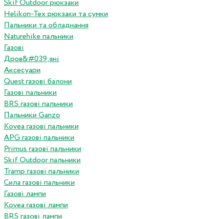
Skif Outdoor рюкзаки
Helikon-Tex рюкзаки та сумки
Пальники та обладнання
Naturehike пальники
Газові
Дров&#039;яні
Аксесуари
Quest газові балони
Газові пальники
BRS газові пальники
Пальники Ganzo
Kovea газові пальники
APG газові пальники
Primus газові пальники
Skif Outdoor пальники
Tramp газові пальники
Сила газові пальники
Газові лампи
Kovea газові лампи
BRS газові лампи