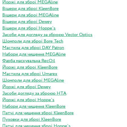
Йоржі для зброї MEGAline
Вішери для зброї KleenBore
Вішери для зброї MEGAline
Вішери для зброї Dewey
Вішери для зброї Hoppe`s
Засоби для догляду за зброєю Vector Optics
Шомполи для зброї Bore Tech
Мастила для зброї DAY Patron
Набори для чищення MEGAline
Фарба маскувальна RecOil
Йоржі для зброї KleenBore
Мастила для зброї Umarex
Шомполи для зброї MEGAline
Йоржі для зброї Dewey
Засоби догляду за зброєю HTA
Йоржі для зброї Hoppe`s
Набори для чищення KleenBore
Патчі для чищення зброї KleenBore
Пуховки для зброї KleenBore
Патчі для чищення зброї Hoppe`s