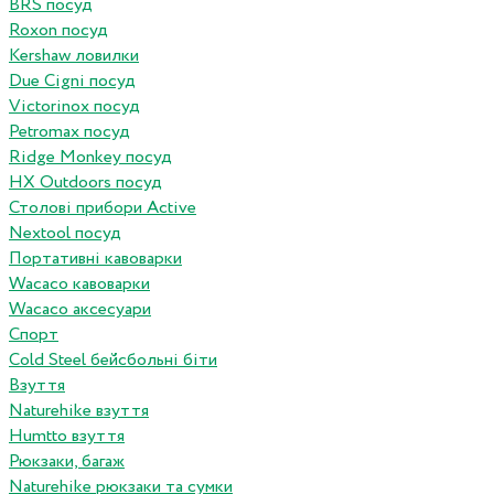
BRS посуд
Roxon посуд
Kershaw ловилки
Due Cigni посуд
Victorinox посуд
Petromax посуд
Ridge Monkey посуд
HX Outdoors посуд
Столові прибори Active
Nextool посуд
Портативні кавоварки
Wacaco кавоварки
Wacaco аксесуари
Спорт
Cold Steel бейсбольні біти
Взуття
Naturehike взуття
Humtto взуття
Рюкзаки, багаж
Naturehike рюкзаки та сумки