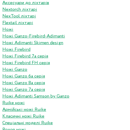
Аксесуари до ліхтарів
Nextorch ліхтарі
NexTool ліхтарі
Flextail ліхтарі
Ножі
Ножі Ganzo-Firebird-Adimanti
Ножі Adimanti Skimen design
Ножі Firebird
Ножі Firebird 7а серія
Ножі Firebird FH серія
Ножі Ganzo
Ножі Ganzo 6а серія
Ножі Ganzo 8а серія
Ножі Ganzo 7а серія
Ножі Adimanti Samson by Ganzo
Ruike ножі
Армійські ножі Ruike
Класичні ножі Ruike
Спеціальні моделі Ruike
Roxon ножi