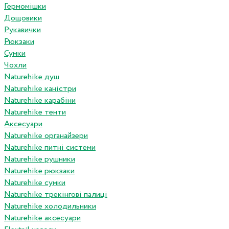
Гермомішки
Дощовики
Рукавички
Рюкзаки
Сумки
Чохли
Naturehike душ
Naturehike каністри
Naturehike карабіни
Naturehike тенти
Аксесуари
Naturehike органайзери
Naturehike питні системи
Naturehike рушники
Naturehike рюкзаки
Naturehike сумки
Naturehike трекінгові палиці
Naturehike холодильники
Naturehike аксесуари