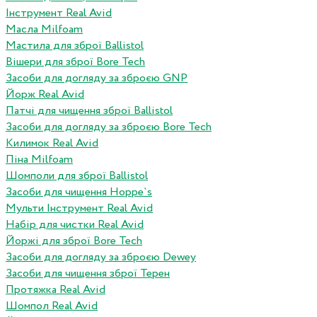
Інструмент Real Avid
Масла Milfoam
Мастила для зброї Ballistol
Вішери для зброї Bore Tech
Засоби для догляду за зброєю GNP
Йорж Real Avid
Патчі для чищення зброї Ballistol
Засоби для догляду за зброєю Bore Tech
Килимок Real Avid
Піна Milfoam
Шомполи для зброї Ballistol
Засоби для чищення Hoppe`s
Мульти Інструмент Real Avid
Набір для чистки Real Avid
Йоржі для зброї Bore Tech
Засоби для догляду за зброєю Dewey
Засоби для чищення зброї Терен
Протяжка Real Avid
Шомпол Real Avid