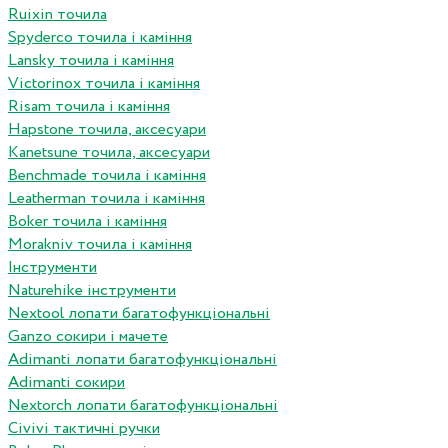
Ruixin точила
Spyderco точила і каміння
Lansky точила і каміння
Victorinox точила і каміння
Risam точила і каміння
Hapstone точила, аксесуари
Kanetsune точила, аксесуари
Benchmade точила і каміння
Leatherman точила і каміння
Boker точила і каміння
Morakniv точила і каміння
Інструменти
Naturehike інструменти
Nextool лопати багатофункціональні
Ganzo сокири і мачете
Adimanti лопати багатофункціональні
Adimanti сокири
Nextorch лопати багатофункціональні
Сivivi тактичні ручки