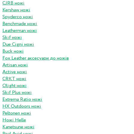
CJRB ножі
Kershaw ножі
Spyderco ножі
Benchmade ножі
Leatherman ножі
Skif ножі
Due Cigni ножі
Buck ножі
Fox Leather аксесуари до ножів
Artisan ножі
Active ножі
CRKT ножі
Olight ножі
Skif Plus ножі
Extrema Ratio ножі
HX Outdoors ножі
Peltonen ножі
Ножі Helle
Kanetsune ножі
Real Avid ножі