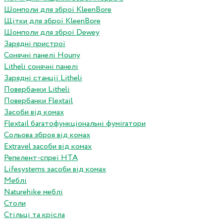
Шомполи для зброї KleenBore
Щітки для зброї KleenBore
Шомполи для зброї Dewey
Зарядні пристрої
Сонячні панелі Houny
Litheli сонячні панелі
Зарядні станції Litheli
Повербанки Litheli
Повербанки Flextail
Засоби від комах
Flextail багатофункціональні фумігатори
Сольова зброя від комах
Extravel засоби від комах
Репелент-спреї HTA
Lifesystems засоби від комах
Меблі
Naturehike меблі
Столи
Стільці та крісла