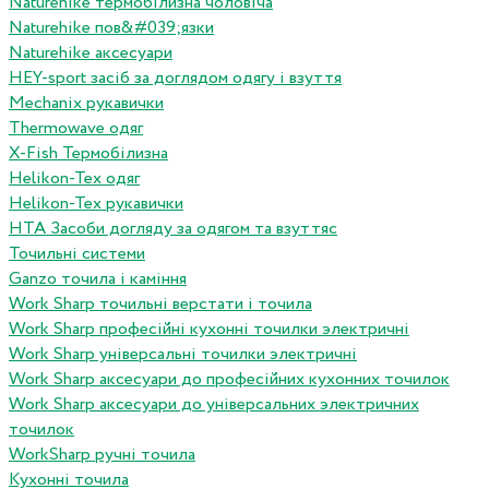
Naturehike термобілизна чоловіча
Naturehike пов&#039;язки
Naturehike аксесуари
HEY-sport засіб за доглядом одягу і взуття
Mechanix рукавички
Thermowave одяг
X-Fish Термобілизна
Helikon-Tex одяг
Helikon-Tex рукавички
HTA Засоби догляду за одягом та взуттяс
Точильні системи
Ganzo точила і каміння
Work Sharp точильні верстати і точила
Work Sharp професiйнi кухоннi точилки электричнi
Work Sharp унiверсальнi точилки электричнi
Work Sharp аксесуари до професiйних кухонних точилок
Work Sharp аксесуари до унiверсальних электричних
точилок
WorkSharp ручні точила
Кухонні точила