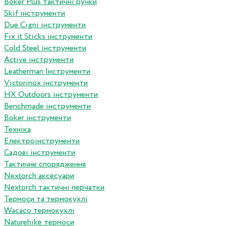
Boker Plus тактичні ручки
Skif інструменти
Due Cigni інструменти
Fix it Sticks інструменти
Сold Steel інструменти
Active інструменти
Leatherman Інструменти
Victorinox інструменти
HX Outdoors інструменти
Benchmade інструменти
Boker інструменти
Техніка
Електроінструменти
Садові інструменти
Тактичне спорядження
Nextorch аксесуари
Nextorch тактичні перчатки
Термоси та термокухлі
Wacaco термокухлі
Naturehike термоси