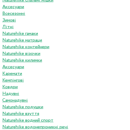
Naturehike спальні мішки
Аксесуари
Всесезонні
Зимові
Літні
Naturehike гамаки
Naturehike матраци
Naturehike контейнери
Naturehike візочки
Naturehike килимки
Аксесуари
Каремати
Кемпінгові
Ковдри
Надувні
Самонадувні
Naturehike подушки
Naturehike взуття
Naturehike водний спорт
Naturehike водонепроникні речі