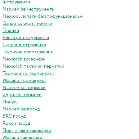
Інструменти
Naturehike інструменти
Nextool лопати багатофункціональні
Ganzo сокири і мачете
Техніка
Електроінструменти
Садові інструменти
Тактичне спорядження
Nextorch аксесуари
Nextorch тактичні перчатки
Термоси та термокухлі
Wacaco термокухлі
Naturehike термоси
Zojirushi термоси
Посуд
Naturehike посуд
BRS посуд
Roxon посуд
Портативні кавоварки
Wacaco кавоварки