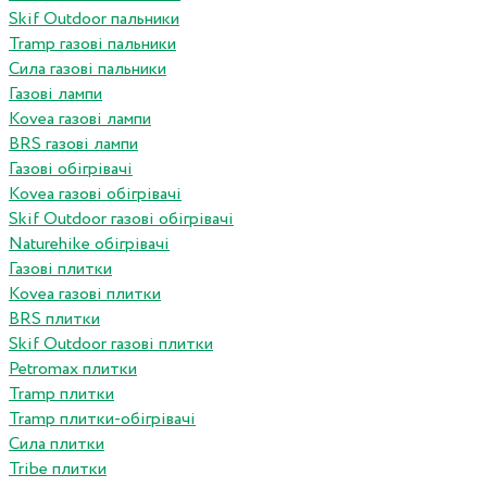
Skif Outdoor пальники
Tramp газові пальники
Сила газові пальники
Газові лампи
Kovea газові лампи
BRS газові лампи
Газові обігрівачі
Kovea газові обігрівачі
Skif Outdoor газові обігрівачі
Naturehike обігрівачі
Газові плитки
Kovea газові плитки
BRS плитки
Skif Outdoor газові плитки
Petromax плитки
Tramp плитки
Tramp плитки-обігрівачі
Сила плитки
Tribe плитки