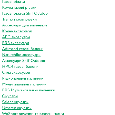
Газові різаки
Kovea газові різаки
Газові різаки Skif Outdoor
Tramp газові різаки
Аксесуари для пальників
Kovea аксесуари
APG аксесуари
BRS аксесуари
Adimanti газові балони
Naturehike аксесуари
Аксесуари Skif Outdoor
HPCR газові балони
Сила аксесуари
Рідкопаливні пальники
Мультипаливні пальники
BRS Мультипаливні пальники
Окуляри
Select окуляри
Umarex окуляри
WoSport окуляри та захисні маски