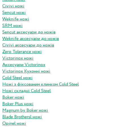
Civivi ножі
Sencut ножі
Weknife ножі
SRM ножі
Sencut аксесуари до ножів
Weknife аксесуари до ножів
Civivi аксесуари до ножів
Zero Tolerance ножі
Victorinox ножі
Аксесуари Victorinox
Victorinox Кухонні ножі
Cold Steel ножі
Ножі з фіксованим клинком Cold Steel
Ножі складні Cold Steel
Boker ножі
Boker Plus ножі
Magnum by Boker ножі
Blade Brothersl ножі
Opinel ножі