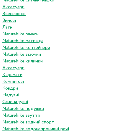
Naturehike спальні мішки
Аксесуари
Всесезонні
Зимові
Літні
Naturehike гамаки
Naturehike матраци
Naturehike контейнери
Naturehike візочки
Naturehike килимки
Аксесуари
Каремати
Кемпінгові
Ковдри
Надувні
Самонадувні
Naturehike подушки
Naturehike взуття
Naturehike водний спорт
Naturehike водонепроникні речі