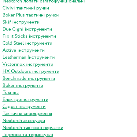
Nextorch лопати багатофункціональні
Сivivi тактичні ручки
Boker Plus тактичні ручки
Skif інструменти
Due Cigni інструменти
Fix it Sticks інструменти
Сold Steel інструменти
Active інструменти
Leatherman Інструменти
Victorinox інструменти
HX Outdoors інструменти
Benchmade інструменти
Boker інструменти
Техніка
Електроінструменти
Садові інструменти
Тактичне спорядження
Nextorch аксесуари
Nextorch тактичні перчатки
Термоси та термокухлі