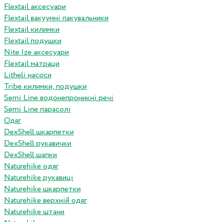
Flextail аксесуари
Flextail вакуумні пакувальники
Flextail килимки
Flextail подушки
Nite Ize аксесуари
Flextail матраци
Litheli насоси
Tribe килимки, подушки
Semi Line водонепроникні речі
Semi Line парасолі
Одяг
DexShell шкарпетки
DexShell рукавички
DexShell шапки
Naturehike одяг
Naturehike рукавиці
Naturehike шкарпетки
Naturehike верхній одяг
Naturehike штани