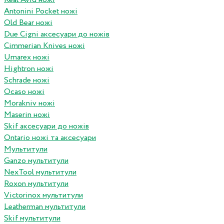
Antonini Pocket ножі
Old Bear ножі
Due Cigni аксесуари до ножів
Cimmerian Knives ножі
Umarex ножі
Hightron ножі
Schrade ножі
Ocaso ножі
Morakniv ножі
Maserin ножі
Skif аксесуари до ножів
Ontario ножі та аксесуари
Мультитули
Ganzo мультитули
NexTool мультитули
Roxon мультитули
Victorinox мультитули
Leatherman мультитули
Skif мультитули