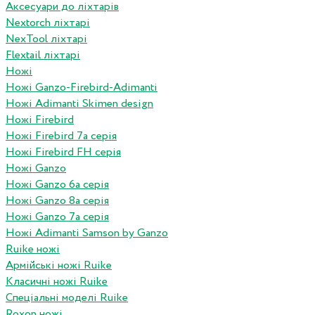
Аксесуари до ліхтарів
Nextorch ліхтарі
NexTool ліхтарі
Flextail ліхтарі
Ножі
Ножі Ganzo-Firebird-Adimanti
Ножі Adimanti Skimen design
Ножі Firebird
Ножі Firebird 7а серія
Ножі Firebird FH серія
Ножі Ganzo
Ножі Ganzo 6а серія
Ножі Ganzo 8а серія
Ножі Ganzo 7а серія
Ножі Adimanti Samson by Ganzo
Ruike ножі
Армійські ножі Ruike
Класичні ножі Ruike
Спеціальні моделі Ruike
Roxon ножi