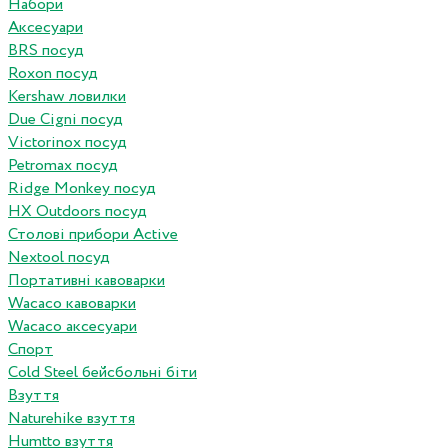
Набори
Аксесуари
BRS посуд
Roxon посуд
Kershaw ловилки
Due Cigni посуд
Victorinox посуд
Petromax посуд
Ridge Monkey посуд
HX Outdoors посуд
Столові прибори Active
Nextool посуд
Портативні кавоварки
Wacaco кавоварки
Wacaco аксесуари
Спорт
Cold Steel бейсбольні біти
Взуття
Naturehike взуття
Humtto взуття