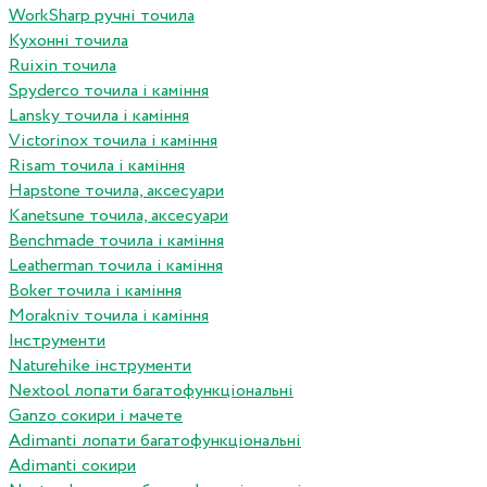
WorkSharp ручні точила
Кухонні точила
Ruixin точила
Spyderco точила і каміння
Lansky точила і каміння
Victorinox точила і каміння
Risam точила і каміння
Hapstone точила, аксесуари
Kanetsune точила, аксесуари
Benchmade точила і каміння
Leatherman точила і каміння
Boker точила і каміння
Morakniv точила і каміння
Інструменти
Naturehike інструменти
Nextool лопати багатофункціональні
Ganzo сокири і мачете
Adimanti лопати багатофункціональні
Adimanti сокири