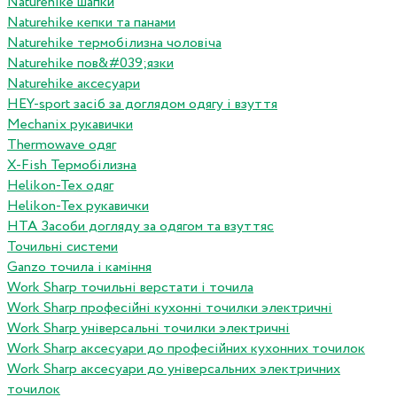
Naturehike шапки
Naturehike кепки та панами
Naturehike термобілизна чоловіча
Naturehike пов&#039;язки
Naturehike аксесуари
HEY-sport засіб за доглядом одягу і взуття
Mechanix рукавички
Thermowave одяг
X-Fish Термобілизна
Helikon-Tex одяг
Helikon-Tex рукавички
HTA Засоби догляду за одягом та взуттяс
Точильні системи
Ganzo точила і каміння
Work Sharp точильні верстати і точила
Work Sharp професiйнi кухоннi точилки электричнi
Work Sharp унiверсальнi точилки электричнi
Work Sharp аксесуари до професiйних кухонних точилок
Work Sharp аксесуари до унiверсальних электричних
точилок