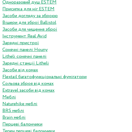
Одноразовий душ ESTEM
Присипка для ніг ESTEM
Засоби догляду за зброєю
Вішери для зброї Ballistol
Засоби для чищення зброї
Інструмент Real Avid
Зарядні пристрої
Сонячні панелі Houny
Litheli сонячні панелі
Зарядні станції Litheli
Засоби від комах
Flextail багатофункціональні фумігатори
Сольова зброя від комах
Extravel засоби від комах
Меблі
Naturehike меблі
BRS меблі
Brain меблі
Перцеві балончики
Терен перцеві балончики