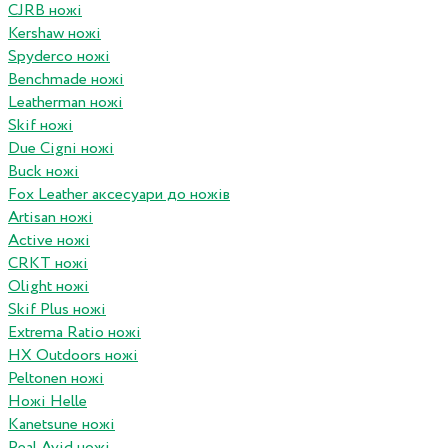
CJRB ножі
Kershaw ножі
Spyderco ножі
Benchmade ножі
Leatherman ножі
Skif ножі
Due Cigni ножі
Buck ножі
Fox Leather аксесуари до ножів
Artisan ножі
Active ножі
CRKT ножі
Olight ножі
Skif Plus ножі
Extrema Ratio ножі
HX Outdoors ножі
Peltonen ножі
Ножі Helle
Kanetsune ножі
Real Avid ножі