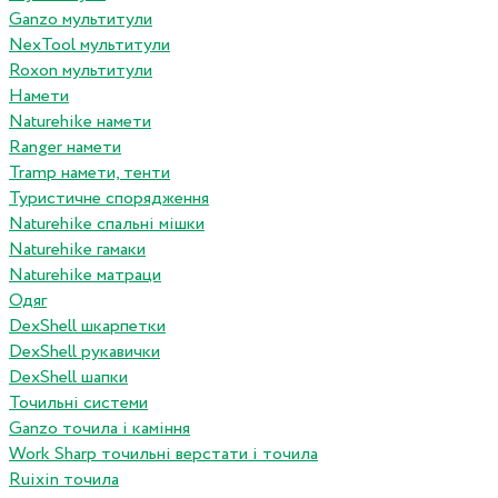
Ganzo мультитули
NexTool мультитули
Roxon мультитули
Намети
Naturehike намети
Ranger намети
Tramp намети, тенти
Туристичне спорядження
Naturehike спальні мішки
Naturehike гамаки
Naturehike матраци
Одяг
DexShell шкарпетки
DexShell рукавички
DexShell шапки
Точильні системи
Ganzo точила і каміння
Work Sharp точильні верстати і точила
Ruixin точила