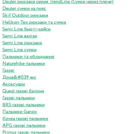
Deuter рюкзаки серия TrendLine (Сумки через плече)
Deuter сумки на пояс
Skif Outdoor рюкзаки
Helikon-Tex рюкзаки та сумки
Semi Line бьюті-кейси
Semi Line валізи
Semi Line рюкзаки
Semi Line сумки
Пальники та обладнання
Naturehike пальники
Газові
Дров&#039;яні
Аксесуари
Quest газові балони
Газові пальники
BRS газові пальники
Пальники Ganzo
Kovea газові пальники
APG газові пальники
Primus газові пальники