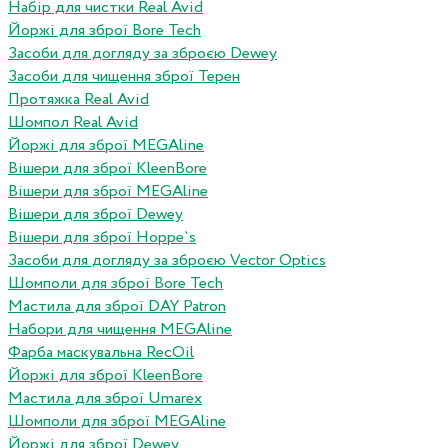
Набір для чистки Real Avid
Йоржі для зброї Bore Tech
Засоби для догляду за зброєю Dewey
Засоби для чищення зброї Терен
Протяжка Real Avid
Шомпол Real Avid
Йоржі для зброї MEGAline
Вішери для зброї KleenBore
Вішери для зброї MEGAline
Вішери для зброї Dewey
Вішери для зброї Hoppe`s
Засоби для догляду за зброєю Vector Optics
Шомполи для зброї Bore Tech
Мастила для зброї DAY Patron
Набори для чищення MEGAline
Фарба маскувальна RecOil
Йоржі для зброї KleenBore
Мастила для зброї Umarex
Шомполи для зброї MEGAline
Йоржі для зброї Dewey