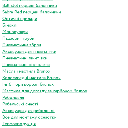
Ballistol перцеві балончики
Sabre Red перцеві балончики
Оптичні прилади
Біноклі
Монокуляри
Підзорні труби
Пневматична зброя
Аксесуари для пневматики
Пневматичні гвинтівки
Пневматичні пістолети
Масла і мастила Brunox
Велосипедні мастила Brunox
Інгібітори корозії Brunox
Мастила для догляду за карбоном Brunox
Риболовля
Рибальські снасті
Аксесуари для риболовлі
Все для монтажу оснастки
Термопродукція