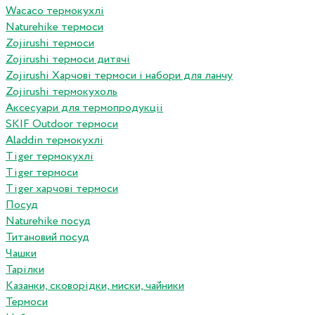
Wacaco термокухлі
Naturehike термоси
Zojirushi термоси
Zojirushi термоси дитячі
Zojirushi Харчові термоси і набори для ланчу
Zojirushi термокухоль
Аксесуари для термопродукціі
SKIF Outdoor термоси
Aladdin термокухлі
Tiger термокухлі
Tiger термоси
Tiger харчові термоси
Посуд
Naturehike посуд
Титановий посуд
Чашки
Тарілки
Казанки, сковорідки, миски, чайники
Термоси