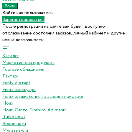
Войти как пользователь
Зарегистрироваться
После регистрации на сайте вам будет доступно
отслеживание состояния заказов, личный кабинет и другие
новые возможности
Каталог
Маркетингова продукція
Торгове обладнання
Ліхтарі
Fenix ліхтарі
Fenix аксесуари
Fenix ел живлення та зарядні пристрої
Ножі
Ножі Ganzo-Firebird-Adimanti
Ruike ножі
Roxon ножi
Мультитули