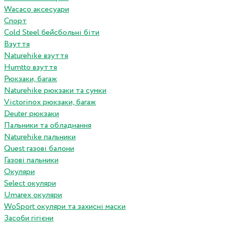
Wacaco аксесуари
Спорт
Cold Steel бейсбольні біти
Взуття
Naturehike взуття
Humtto взуття
Рюкзаки, багаж
Naturehike рюкзаки та сумки
Victorinox рюкзаки, багаж
Deuter рюкзаки
Пальники та обладнання
Naturehike пальники
Quest газові балони
Газові пальники
Окуляри
Select окуляри
Umarex окуляри
WoSport окуляри та захисні маски
Засоби гігієни