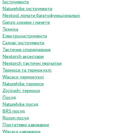
Інструменти
Naturehike інструменти
Nextool лопати багатофункціональні
Ganzo сокири і мачете
Техніка
Електроінструменти
Садові інструменти
Тактичне спорядження
Nextorch аксесуари
Nextorch тактичні перчатки
Термоси та термокухлі
Wacaco термокухлі
Naturehike термоси
Zojirushi термоси
Посуд
Naturehike посуд
BRS посуд
Roxon посуд
Портативні кавоварки
Wacaco кавоварки