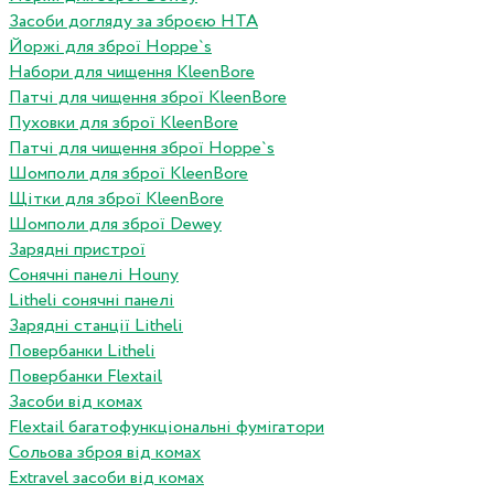
Засоби догляду за зброєю HTA
Йоржі для зброї Hoppe`s
Набори для чищення KleenBore
Патчі для чищення зброї KleenBore
Пуховки для зброї KleenBore
Патчі для чищення зброї Hoppe`s
Шомполи для зброї KleenBore
Щітки для зброї KleenBore
Шомполи для зброї Dewey
Зарядні пристрої
Сонячні панелі Houny
Litheli сонячні панелі
Зарядні станції Litheli
Повербанки Litheli
Повербанки Flextail
Засоби від комах
Flextail багатофункціональні фумігатори
Сольова зброя від комах
Extravel засоби від комах