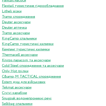
Flextail насоси
Flextail туристичне гідрообладнання
Litheli візки
Tramp спорядження
Deuter аксесуари
Deuter аптечка
Tramp аксесуари
KingCamp спальники
KingCamp туристичні килимки
Кемпинг туристичні килимки
Thermacell аксесуари
Knirps парасолі та аксесуари
Cold Steel спорядження та аксесуари
Only Hot грілки
C&amp;M TACTICAL спорядження
Estem душ для військових
Tekmat аксесуари
Сivivi карабіни
Snugpak водонепроникні речі
Selkbag спальники