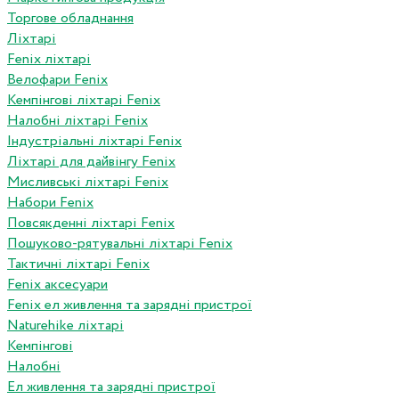
Торгове обладнання
Ліхтарі
Fenix ліхтарі
Велофари Fenix
Кемпінгові ліхтарі Fenix
Налобні ліхтарі Fenix
Індустріальні ліхтарі Fenix
Ліхтарі для дайвінгу Fenix
Мисливські ліхтарі Fenix
Набори Fenix
Повсякденні ліхтарі Fenix
Пошуково-рятувальні ліхтарі Fenix
Тактичні ліхтарі Fenix
Fenix аксесуари
Fenix ел живлення та зарядні пристрої
Naturehike ліхтарі
Кемпінгові
Налобні
Ел живлення та зарядні пристрої