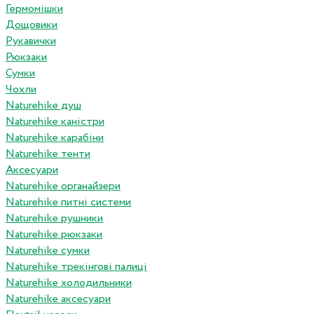
Гермомішки
Дощовики
Рукавички
Рюкзаки
Сумки
Чохли
Naturehike душ
Naturehike каністри
Naturehike карабіни
Naturehike тенти
Аксесуари
Naturehike органайзери
Naturehike питні системи
Naturehike рушники
Naturehike рюкзаки
Naturehike сумки
Naturehike трекінгові палиці
Naturehike холодильники
Naturehike аксесуари