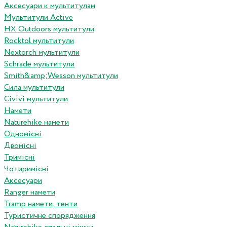
Аксесуари к мультитулам
Мультитули Active
HX Outdoors мультитули
Rocktol мультитули
Nextorch мультитули
Schrade мультитули
Smith&amp;Wesson мультитули
Сила мультитули
Civivi мультитули
Намети
Naturehike намети
Одномісні
Двомісні
Тримісні
Чотиримісні
Аксесуари
Ranger намети
Tramp намети, тенти
Туристичне спорядження