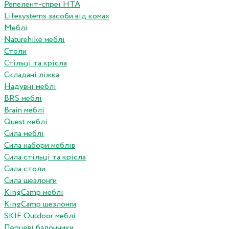
Репелент-спреї HTA
Lifesystems засоби від комах
Меблі
Naturehike меблі
Столи
Стільці та крісла
Складані ліжка
Надувні меблі
BRS меблі
Brain меблі
Quest меблі
Сила меблі
Сила набори меблів
Сила стільці та крісла
Сила столи
Сила шезлонги
KingCamp меблі
KingCamp шезлонги
SKIF Outdoor меблі
Перцеві балончики