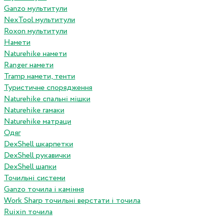
Ganzo мультитули
NexTool мультитули
Roxon мультитули
Намети
Naturehike намети
Ranger намети
Tramp намети, тенти
Туристичне спорядження
Naturehike спальні мішки
Naturehike гамаки
Naturehike матраци
Одяг
DexShell шкарпетки
DexShell рукавички
DexShell шапки
Точильні системи
Ganzo точила і каміння
Work Sharp точильні верстати і точила
Ruixin точила