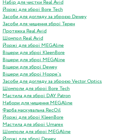
Набір для чистки Real Avid
Йоржі для зброї Bore Tech
Засоби для догляду за зброєю Dewey
Засоби для чищення зброї Терен
Протяжка Real Avid
Шомпол Real Avid
Йоржі для зброї MEGAline
Вішери для зброї KleenBore
Вішери для зброї MEGAline
Вішери для зброї Dewey
Вішери для зброї Hoppe`s
Засоби для догляду за зброєю Vector Optics
Шомполи для зброї Bore Tech
Мастила для зброї DAY Patron
Набори для чищення MEGAline
Фарба маскувальна RecOil
Йоржі для зброї KleenBore
Мастила для зброї Umarex
Шомполи для зброї MEGAline
Йоржі для зброї Dewey