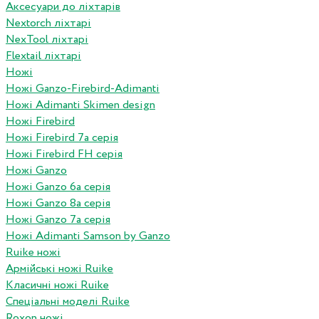
Аксесуари до ліхтарів
Nextorch ліхтарі
NexTool ліхтарі
Flextail ліхтарі
Ножі
Ножі Ganzo-Firebird-Adimanti
Ножі Adimanti Skimen design
Ножі Firebird
Ножі Firebird 7а серія
Ножі Firebird FH серія
Ножі Ganzo
Ножі Ganzo 6а серія
Ножі Ganzo 8а серія
Ножі Ganzo 7а серія
Ножі Adimanti Samson by Ganzo
Ruike ножі
Армійські ножі Ruike
Класичні ножі Ruike
Спеціальні моделі Ruike
Roxon ножi