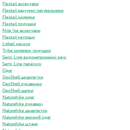
Flextail аксесуари
Flextail вакуумні пакувальники
Flextail килимки
Flextail подушки
Nite Ize аксесуари
Flextail матраци
Litheli насоси
Tribe килимки, подушки
Semi Line водонепроникні речі
Semi Line парасолі
Одяг
DexShell шкарпетки
DexShell рукавички
DexShell шапки
Naturehike одяг
Naturehike рукавиці
Naturehike шкарпетки
Naturehike верхній одяг
Naturehike штани