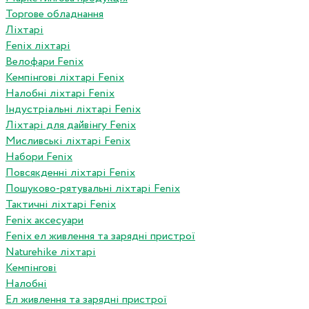
Торгове обладнання
Ліхтарі
Fenix ліхтарі
Велофари Fenix
Кемпінгові ліхтарі Fenix
Налобні ліхтарі Fenix
Індустріальні ліхтарі Fenix
Ліхтарі для дайвінгу Fenix
Мисливські ліхтарі Fenix
Набори Fenix
Повсякденні ліхтарі Fenix
Пошуково-рятувальні ліхтарі Fenix
Тактичні ліхтарі Fenix
Fenix аксесуари
Fenix ел живлення та зарядні пристрої
Naturehike ліхтарі
Кемпінгові
Налобні
Ел живлення та зарядні пристрої