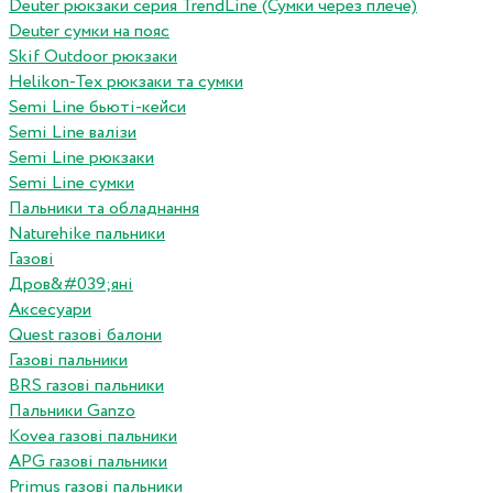
Deuter рюкзаки серия TrendLine (Сумки через плече)
Deuter сумки на пояс
Skif Outdoor рюкзаки
Helikon-Tex рюкзаки та сумки
Semi Line бьюті-кейси
Semi Line валізи
Semi Line рюкзаки
Semi Line сумки
Пальники та обладнання
Naturehike пальники
Газові
Дров&#039;яні
Аксесуари
Quest газові балони
Газові пальники
BRS газові пальники
Пальники Ganzo
Kovea газові пальники
APG газові пальники
Primus газові пальники