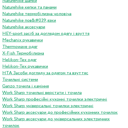
Naturehike шапки
Naturehike кепки та панами
Naturehike термобілизна чоловіча
Naturehike пов&#039;язки
Naturehike аксесуари
HEY-sport засіб за доглядом одягу і взуття
Mechanix рукавички
Thermowave одяг
X-Fish Термобілизна
Helikon-Tex одяг
Helikon-Tex рукавички
HTA Засоби догляду за одягом та взуттяс
Точильні системи
Ganzo точила і каміння
Work Sharp точильні верстати і точила
Work Sharp професiйнi кухоннi точилки электричнi
Work Sharp унiверсальнi точилки электричнi
Work Sharp аксесуари до професiйних кухонних точилок
Work Sharp аксесуари до унiверсальних электричних
точилок