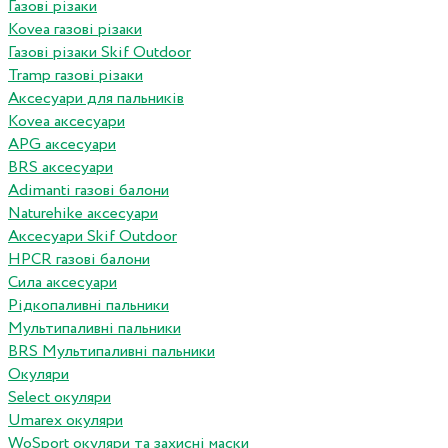
Газові різаки
Kovea газові різаки
Газові різаки Skif Outdoor
Tramp газові різаки
Аксесуари для пальників
Kovea аксесуари
APG аксесуари
BRS аксесуари
Adimanti газові балони
Naturehike аксесуари
Аксесуари Skif Outdoor
HPCR газові балони
Сила аксесуари
Рідкопаливні пальники
Мультипаливні пальники
BRS Мультипаливні пальники
Окуляри
Select окуляри
Umarex окуляри
WoSport окуляри та захисні маски