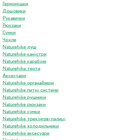
Гермомішки
Дощовики
Рукавички
Рюкзаки
Сумки
Чохли
Naturehike душ
Naturehike каністри
Naturehike карабіни
Naturehike тенти
Аксесуари
Naturehike органайзери
Naturehike питні системи
Naturehike рушники
Naturehike рюкзаки
Naturehike сумки
Naturehike трекінгові палиці
Naturehike холодильники
Naturehike аксесуари