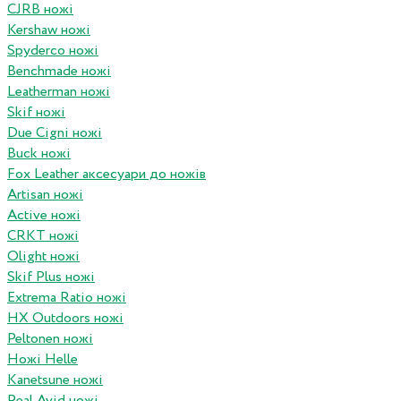
CJRB ножі
Kershaw ножі
Spyderco ножі
Benchmade ножі
Leatherman ножі
Skif ножі
Due Cigni ножі
Buck ножі
Fox Leather аксесуари до ножів
Artisan ножі
Active ножі
CRKT ножі
Olight ножі
Skif Plus ножі
Extrema Ratio ножі
HX Outdoors ножі
Peltonen ножі
Ножі Helle
Kanetsune ножі
Real Avid ножі