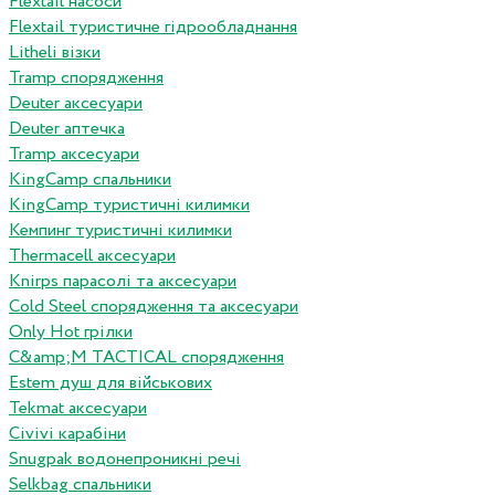
Flextail насоси
Flextail туристичне гідрообладнання
Litheli візки
Tramp спорядження
Deuter аксесуари
Deuter аптечка
Tramp аксесуари
KingCamp спальники
KingCamp туристичні килимки
Кемпинг туристичні килимки
Thermacell аксесуари
Knirps парасолі та аксесуари
Cold Steel спорядження та аксесуари
Only Hot грілки
C&amp;M TACTICAL спорядження
Estem душ для військових
Tekmat аксесуари
Сivivi карабіни
Snugpak водонепроникні речі
Selkbag спальники