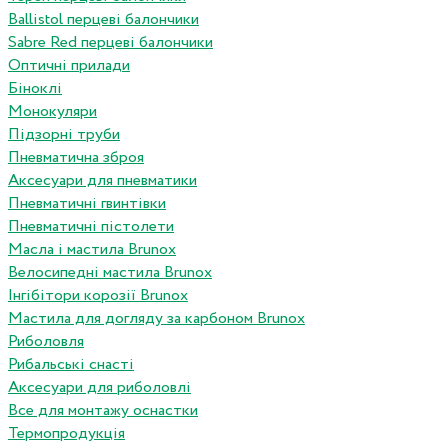
Ballistol перцеві балончики
Sabre Red перцеві балончики
Оптичні прилади
Біноклі
Монокуляри
Підзорні труби
Пневматична зброя
Аксесуари для пневматики
Пневматичні гвинтівки
Пневматичні пістолети
Масла і мастила Brunox
Велосипедні мастила Brunox
Інгібітори корозії Brunox
Мастила для догляду за карбоном Brunox
Риболовля
Рибальські снасті
Аксесуари для риболовлі
Все для монтажу оснастки
Термопродукція