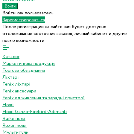
Войти как пользователь
Зарегистрироваться
После регистрации на сайте вам будет доступно
отслеживание состояния заказов, личный кабинет и другие
новые возможности
Каталог
Маркетингова продукція
Торгове обладнання
Ліхтарі
Fenix ліхтарі
Fenix аксесуари
Fenix ел живлення та зарядні пристрої
Ножі
Ножі Ganzo-Firebird-Adimanti
Ruike ножі
Roxon ножi
Мультитули