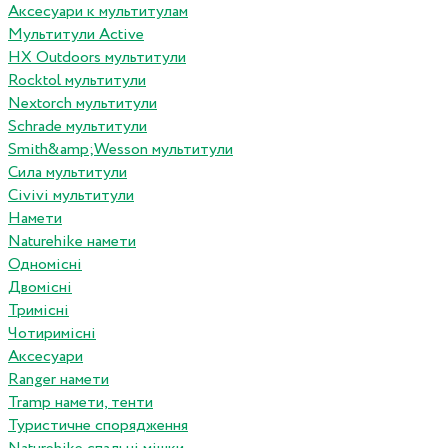
Аксесуари к мультитулам
Мультитули Active
HX Outdoors мультитули
Rocktol мультитули
Nextorch мультитули
Schrade мультитули
Smith&amp;Wesson мультитули
Сила мультитули
Civivi мультитули
Намети
Naturehike намети
Одномісні
Двомісні
Тримісні
Чотиримісні
Аксесуари
Ranger намети
Tramp намети, тенти
Туристичне спорядження