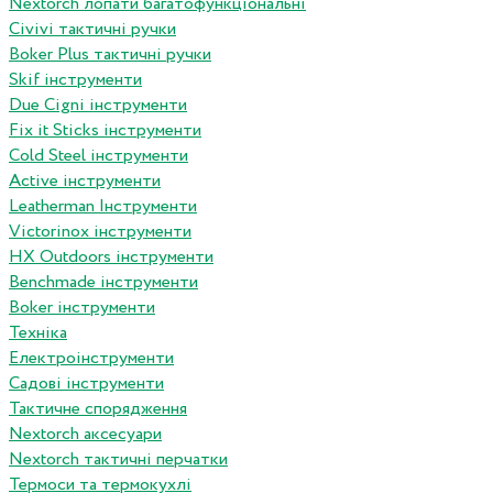
Nextorch лопати багатофункціональні
Сivivi тактичні ручки
Boker Plus тактичні ручки
Skif інструменти
Due Cigni інструменти
Fix it Sticks інструменти
Сold Steel інструменти
Active інструменти
Leatherman Інструменти
Victorinox інструменти
HX Outdoors інструменти
Benchmade інструменти
Boker інструменти
Техніка
Електроінструменти
Садові інструменти
Тактичне спорядження
Nextorch аксесуари
Nextorch тактичні перчатки
Термоси та термокухлі