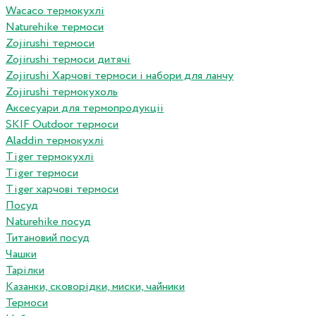
Wacaco термокухлі
Naturehike термоси
Zojirushi термоси
Zojirushi термоси дитячі
Zojirushi Харчові термоси і набори для ланчу
Zojirushi термокухоль
Аксесуари для термопродукціі
SKIF Outdoor термоси
Aladdin термокухлі
Tiger термокухлі
Tiger термоси
Tiger харчові термоси
Посуд
Naturehike посуд
Титановий посуд
Чашки
Тарілки
Казанки, сковорідки, миски, чайники
Термоси