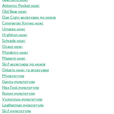
Antonini Pocket ножі
Old Bear ножі
Due Cigni аксесуари до ножів
Cimmerian Knives ножі
Umarex ножі
Hightron ножі
Schrade ножі
Ocaso ножі
Morakniv ножі
Maserin ножі
Skif аксесуари до ножів
Ontario ножі та аксесуари
Мультитули
Ganzo мультитули
NexTool мультитули
Roxon мультитули
Victorinox мультитули
Leatherman мультитули
Skif мультитули