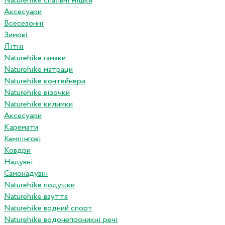
Naturehike спальні мішки
Аксесуари
Всесезонні
Зимові
Літні
Naturehike гамаки
Naturehike матраци
Naturehike контейнери
Naturehike візочки
Naturehike килимки
Аксесуари
Каремати
Кемпінгові
Ковдри
Надувні
Самонадувні
Naturehike подушки
Naturehike взуття
Naturehike водний спорт
Naturehike водонепроникні речі