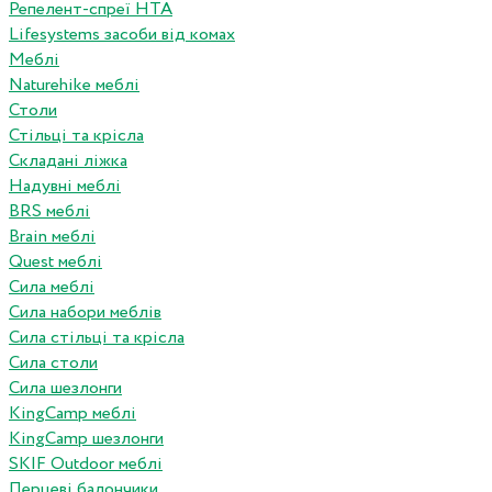
Репелент-спреї HTA
Lifesystems засоби від комах
Меблі
Naturehike меблі
Столи
Стільці та крісла
Складані ліжка
Надувні меблі
BRS меблі
Brain меблі
Quest меблі
Сила меблі
Сила набори меблів
Сила стільці та крісла
Сила столи
Сила шезлонги
KingCamp меблі
KingCamp шезлонги
SKIF Outdoor меблі
Перцеві балончики