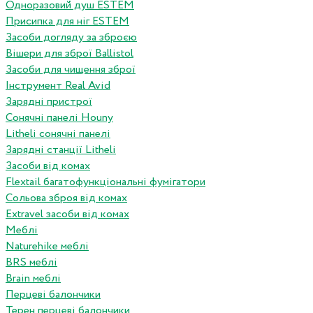
Одноразовий душ ESTEM
Присипка для ніг ESTEM
Засоби догляду за зброєю
Вішери для зброї Ballistol
Засоби для чищення зброї
Інструмент Real Avid
Зарядні пристрої
Сонячні панелі Houny
Litheli сонячні панелі
Зарядні станції Litheli
Засоби від комах
Flextail багатофункціональні фумігатори
Сольова зброя від комах
Extravel засоби від комах
Меблі
Naturehike меблі
BRS меблі
Brain меблі
Перцеві балончики
Терен перцеві балончики