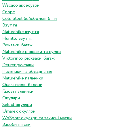
Wacaco аксесуари
Спорт
Cold Steel бейсбольні біти
Взуття
Naturehike взуття
Humtto взуття
Рюкзаки, багаж
Naturehike рюкзаки та сумки
Victorinox рюкзаки, багаж
Deuter рюкзаки
Пальники та обладнання
Naturehike пальники
Quest газові балони
Газові пальники
Окуляри
Select окуляри
Umarex окуляри
WoSport окуляри та захисні маски
Засоби гігієни