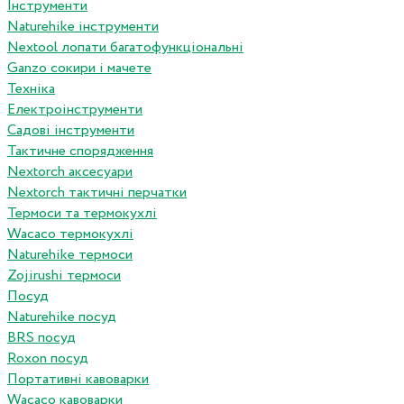
Інструменти
Naturehike інструменти
Nextool лопати багатофункціональні
Ganzo сокири і мачете
Техніка
Електроінструменти
Садові інструменти
Тактичне спорядження
Nextorch аксесуари
Nextorch тактичні перчатки
Термоси та термокухлі
Wacaco термокухлі
Naturehike термоси
Zojirushi термоси
Посуд
Naturehike посуд
BRS посуд
Roxon посуд
Портативні кавоварки
Wacaco кавоварки