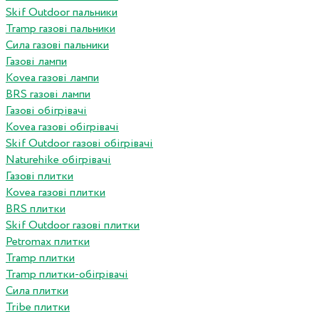
Skif Outdoor пальники
Tramp газові пальники
Сила газові пальники
Газові лампи
Kovea газові лампи
BRS газові лампи
Газові обігрівачі
Kovea газові обігрівачі
Skif Outdoor газові обігрівачі
Naturehike обігрівачі
Газові плитки
Kovea газові плитки
BRS плитки
Skif Outdoor газові плитки
Petromax плитки
Tramp плитки
Tramp плитки-обігрівачі
Сила плитки
Tribe плитки