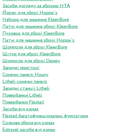
Засоби догляду за зброєю HTA
Йоржі для зброї Hoppe`s
Набори для чищення KleenBore
Патчі для чищення зброї KleenBore
Пуховки для зброї KleenBore
Патчі для чищення зброї Hoppe`s
Шомполи для зброї KleenBore
Щітки для зброї KleenBore
Шомполи для зброї Dewey
Зарядні пристрої
Сонячні панелі Houny
Litheli сонячні панелі
Зарядні станції Litheli
Повербанки Litheli
Повербанки Flextail
Засоби від комах
Flextail багатофункціональні фумігатори
Сольова зброя від комах
Extravel засоби від комах