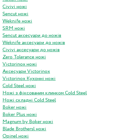
Civivi ножі
Sencut ножі
Weknife ножі
SRM ножі
Sencut аксесуари до ножів
Weknife аксесуари до ножів
Civivi аксесуари до ножів
Zero Tolerance ножі
Victorinox ножі
Аксесуари Victorinox
Victorinox Кухонні ножі
Cold Steel ножі
Ножі з фіксованим клинком Cold Steel
Ножі складні Cold Steel
Boker ножі
Boker Plus ножі
Magnum by Boker ножі
Blade Brothersl ножі
Opinel ножі