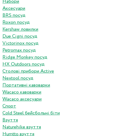
Набори
Аксесуари
BRS посуд
Roxon посуд
Kershaw ловилки
Due Cigni посуд
Victorinox посуд
Petromax посуд
Ridge Monkey посуд
HX Outdoors посуд
Столові прибори Active
Nextool посуд
Портативні кавоварки
Wacaco кавоварки
Wacaco аксесуари
Спорт
Cold Steel бейсбольні біти
Взуття
Naturehike взуття
Humtto взуття