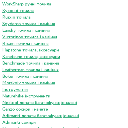
WorkSharp ручні точила
Кухонні точила
Ruixin точила
Spyderco точила і каміння
Lansky точила і каміння
Victorinox точила і каміння
Risam точила і каміння
Hapstone точила, аксесуари
Kanetsune точила, аксесуари
Benchmade точила і каміння
Leatherman точила і каміння
Boker точила і каміння
Morakniv точила і каміння
Інструменти
Naturehike інструменти
Nextool лопати багатофункціональні
Ganzo сокири і мачете
Adimanti лопати багатофункціональні
Adimanti сокири