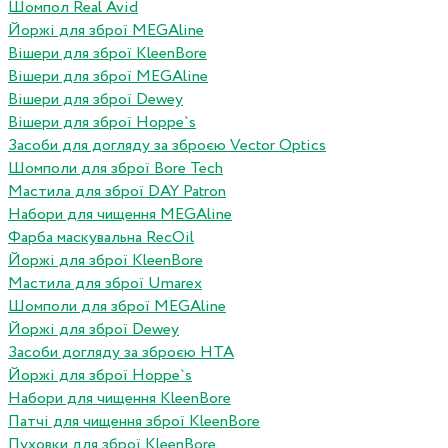
Шомпол Real Avid
Йоржі для зброї MEGAline
Вішери для зброї KleenBore
Вішери для зброї MEGAline
Вішери для зброї Dewey
Вішери для зброї Hoppe`s
Засоби для догляду за зброєю Vector Optics
Шомполи для зброї Bore Tech
Мастила для зброї DAY Patron
Набори для чищення MEGAline
Фарба маскувальна RecOil
Йоржі для зброї KleenBore
Мастила для зброї Umarex
Шомполи для зброї MEGAline
Йоржі для зброї Dewey
Засоби догляду за зброєю HTA
Йоржі для зброї Hoppe`s
Набори для чищення KleenBore
Патчі для чищення зброї KleenBore
Пуховки для зброї KleenBore