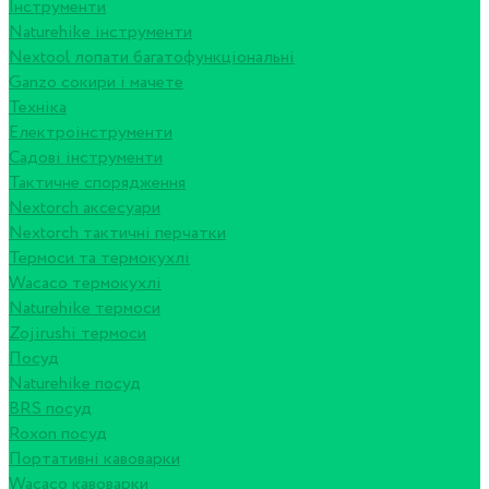
Інструменти
Naturehike інструменти
Nextool лопати багатофункціональні
Ganzo сокири і мачете
Техніка
Електроінструменти
Садові інструменти
Тактичне спорядження
Nextorch аксесуари
Nextorch тактичні перчатки
Термоси та термокухлі
Wacaco термокухлі
Naturehike термоси
Zojirushi термоси
Посуд
Naturehike посуд
BRS посуд
Roxon посуд
Портативні кавоварки
Wacaco кавоварки