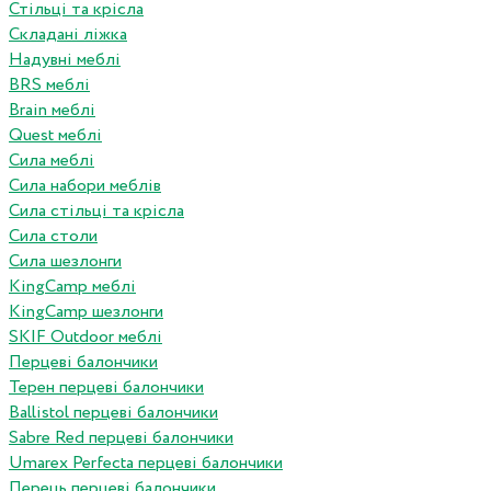
Стільці та крісла
Складані ліжка
Надувні меблі
BRS меблі
Brain меблі
Quest меблі
Сила меблі
Сила набори меблів
Сила стільці та крісла
Сила столи
Сила шезлонги
KingCamp меблі
KingCamp шезлонги
SKIF Outdoor меблі
Перцеві балончики
Терен перцеві балончики
Ballistol перцеві балончики
Sabre Red перцеві балончики
Umarex Perfecta перцеві балончики
Перець перцеві балончики