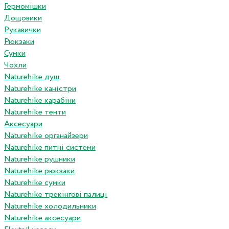
Гермомішки
Дощовики
Рукавички
Рюкзаки
Сумки
Чохли
Naturehike душ
Naturehike каністри
Naturehike карабіни
Naturehike тенти
Аксесуари
Naturehike органайзери
Naturehike питні системи
Naturehike рушники
Naturehike рюкзаки
Naturehike сумки
Naturehike трекінгові палиці
Naturehike холодильники
Naturehike аксесуари