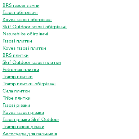
BRS газові лампи
Газові обігрівачі
Kovea газові обігрівачі
Skif Outdoor газові обігрівачі
Naturehike обігрівачі
Газові плитки
Kovea газові плитки
BRS плитки
Skif Outdoor газові плитки
Petromax плитки
Tramp плитки
Tramp плитки-обігрівачі
Сила плитки
Tribe плитки
Газові різаки
Kovea газові різаки
Газові різаки Skif Outdoor
Tramp газові різаки
Аксесуари для пальників