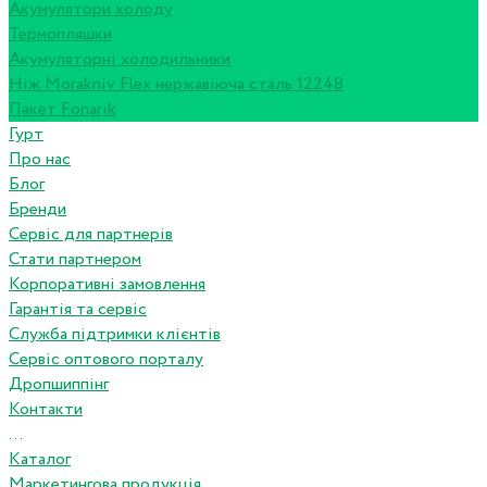
Акумулятори холоду
Термопляшки
Акумуляторні холодильники
Ніж Morakniv Flex нержавіюча сталь 12248
Пакет Fonarik
Гурт
Про нас
Блог
Бренди
Сервіс для партнерів
Стати партнером
Корпоративні замовлення
Гарантія та сервіс
Служба підтримки клієнтів
Сервіс оптового порталу
Дропшиппінг
Контакти
...
Каталог
Маркетингова продукція