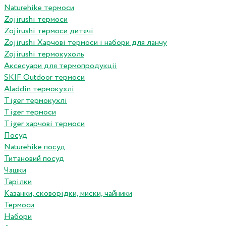
Naturehike термоси
Zojirushi термоси
Zojirushi термоси дитячі
Zojirushi Харчові термоси і набори для ланчу
Zojirushi термокухоль
Аксесуари для термопродукціі
SKIF Outdoor термоси
Aladdin термокухлі
Tiger термокухлі
Tiger термоси
Tiger харчові термоси
Посуд
Naturehike посуд
Титановий посуд
Чашки
Тарілки
Казанки, сковорідки, миски, чайники
Термоси
Набори