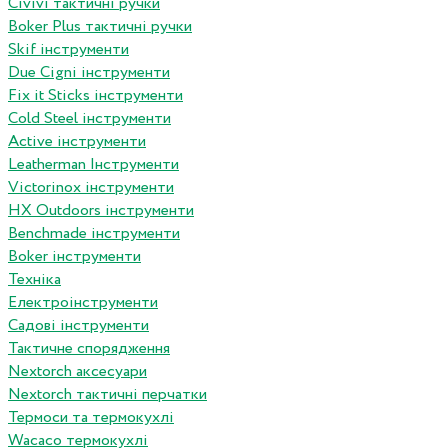
Сivivi тактичні ручки
Boker Plus тактичні ручки
Skif інструменти
Due Cigni інструменти
Fix it Sticks інструменти
Сold Steel інструменти
Active інструменти
Leatherman Інструменти
Victorinox інструменти
HX Outdoors інструменти
Benchmade інструменти
Boker інструменти
Техніка
Електроінструменти
Садові інструменти
Тактичне спорядження
Nextorch аксесуари
Nextorch тактичні перчатки
Термоси та термокухлі
Wacaco термокухлі