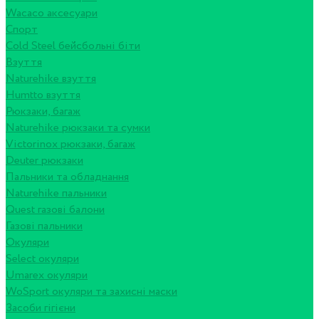
Wacaco аксесуари
Спорт
Cold Steel бейсбольні біти
Взуття
Naturehike взуття
Humtto взуття
Рюкзаки, багаж
Naturehike рюкзаки та сумки
Victorinox рюкзаки, багаж
Deuter рюкзаки
Пальники та обладнання
Naturehike пальники
Quest газові балони
Газові пальники
Окуляри
Select окуляри
Umarex окуляри
WoSport окуляри та захисні маски
Засоби гігієни