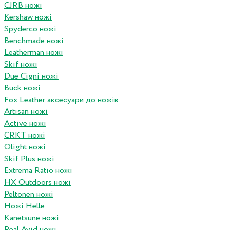
CJRB ножі
Kershaw ножі
Spyderco ножі
Benchmade ножі
Leatherman ножі
Skif ножі
Due Cigni ножі
Buck ножі
Fox Leather аксесуари до ножів
Artisan ножі
Active ножі
CRKT ножі
Olight ножі
Skif Plus ножі
Extrema Ratio ножі
HX Outdoors ножі
Peltonen ножі
Ножі Helle
Kanetsune ножі
Real Avid ножі