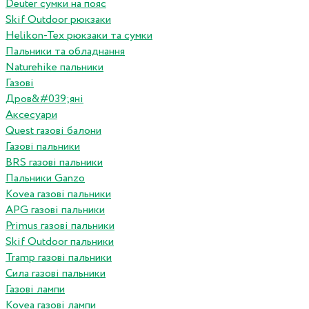
Deuter сумки на пояс
Skif Outdoor рюкзаки
Helikon-Tex рюкзаки та сумки
Пальники та обладнання
Naturehike пальники
Газові
Дров&#039;яні
Аксесуари
Quest газові балони
Газові пальники
BRS газові пальники
Пальники Ganzo
Kovea газові пальники
APG газові пальники
Primus газові пальники
Skif Outdoor пальники
Tramp газові пальники
Сила газові пальники
Газові лампи
Kovea газові лампи