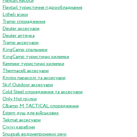
Flextail насоси
Flextail туристичне гідрообладнання
Litheli візки
Tramp спорядження
Deuter аксесуари
Deuter аптечка
Tramp аксесуари
KingCamp спальники
KingCamp туристичні килимки
Кемпинг туристичні килимки
Thermacell аксесуари
Knirps парасолі та аксесуари
Skif Outdoor аксесуари
Cold Steel спорядження та аксесуари
Only Hot грілки
C&amp;M TACTICAL спорядження
Estem душ для військових
Tekmat аксесуари
Сivivi карабіни
Snugpak водонепроникні речі