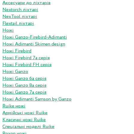
Аксесуари до ліхтарів
Nextorch ліхтарі
NexTool ліхтарі
Flextail ліхтарі
Ножі
Ножі Ganzo-Firebird-Adimanti
Ножі Adimanti Skimen design
Ножі Firebird
Ножі Firebird 7а серія
Ножі Firebird FH серія
Ножі Ganzo
Ножі Ganzo 6а серія
Ножі Ganzo 8а серія
Ножі Ganzo 7а серія
Ножі Adimanti Samson by Ganzo
Ruike ножі
Армійські ножі Ruike
Класичні ножі Ruike
Спеціальні моделі Ruike
Roxon ножi