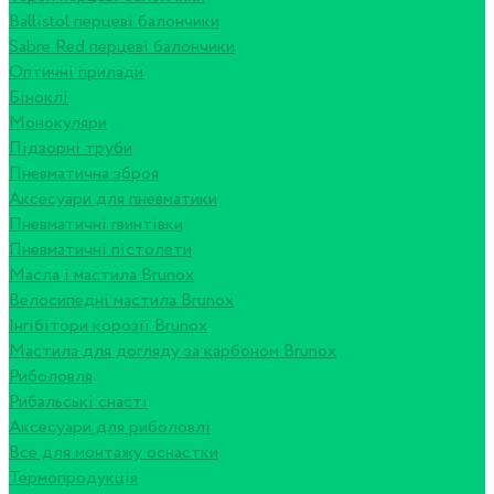
Ballistol перцеві балончики
Sabre Red перцеві балончики
Оптичні прилади
Біноклі
Монокуляри
Підзорні труби
Пневматична зброя
Аксесуари для пневматики
Пневматичні гвинтівки
Пневматичні пістолети
Масла і мастила Brunox
Велосипедні мастила Brunox
Інгібітори корозії Brunox
Мастила для догляду за карбоном Brunox
Риболовля
Рибальські снасті
Аксесуари для риболовлі
Все для монтажу оснастки
Термопродукція