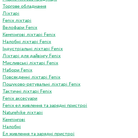
Торгове обладнання
Ліхтарі
Fenix ліхтарі
Велофари Fenix
Кемпінгові ліхтарі Fenix
Налобні ліхтарі Fenix
Індустріальні ліхтарі Fenix
Ліхтарі для дайвінгу Fenix
Мисливські ліхтарі Fenix
Набори Fenix
Повсякденні ліхтарі Fenix
Пошуково-рятувальні ліхтарі Fenix
Тактичні ліхтарі Fenix
Fenix аксесуари
Fenix ел живлення та зарядні пристрої
Naturehike ліхтарі
Кемпінгові
Налобні
Ел живлення та зарядні пристрої