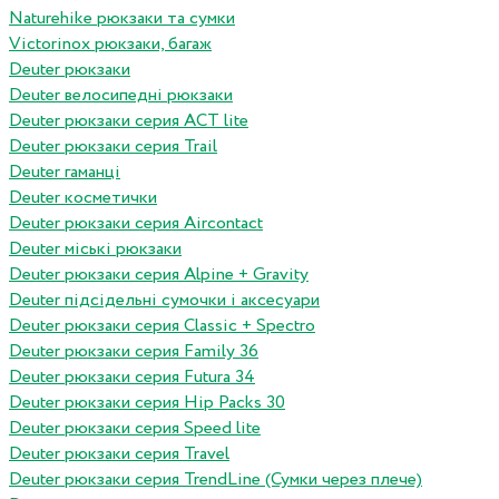
Naturehike рюкзаки та сумки
Victorinox рюкзаки, багаж
Deuter рюкзаки
Deuter велосипедні рюкзаки
Deuter рюкзаки серия ACT lite
Deuter рюкзаки серия Trail
Deuter гаманці
Deuter косметички
Deuter рюкзаки серия Aircontact
Deuter міські рюкзаки
Deuter рюкзаки серия Alpine + Gravity
Deuter підсідельні сумочки і аксесуари
Deuter рюкзаки серия Classic + Spectro
Deuter рюкзаки серия Family 36
Deuter рюкзаки серия Futura 34
Deuter рюкзаки серия Hip Packs 30
Deuter рюкзаки серия Speed lite
Deuter рюкзаки серия Travel
Deuter рюкзаки серия TrendLine (Сумки через плече)