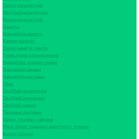
Ganzo мультитули
NexTool мультитули
Roxon мультитули
Намети
Naturehike намети
Ranger намети
Tramp намети, тенти
Туристичне спорядження
Naturehike спальні мішки
Naturehike гамаки
Naturehike матраци
Одяг
DexShell шкарпетки
DexShell рукавички
DexShell шапки
Точильні системи
Ganzo точила і каміння
Work Sharp точильні верстати і точила
Ruixin точила