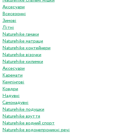
Naturehike спальні мішки
Аксесуари
Всесезонні
Зимові
Літні
Naturehike гамаки
Naturehike матраци
Naturehike контейнери
Naturehike візочки
Naturehike килимки
Аксесуари
Каремати
Кемпінгові
Ковдри
Надувні
Самонадувні
Naturehike подушки
Naturehike взуття
Naturehike водний спорт
Naturehike водонепроникні речі