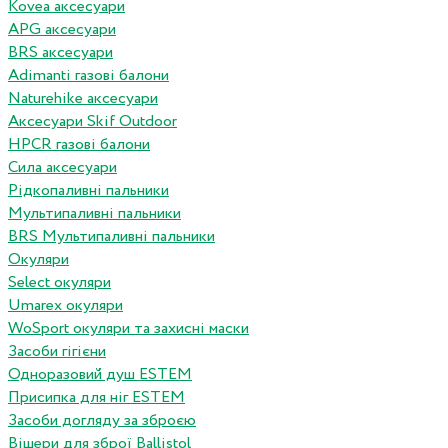
Kovea аксесуари
APG аксесуари
BRS аксесуари
Adimanti газові балони
Naturehike аксесуари
Аксесуари Skif Outdoor
HPCR газові балони
Сила аксесуари
Рідкопаливні пальники
Мультипаливні пальники
BRS Мультипаливні пальники
Окуляри
Select окуляри
Umarex окуляри
WoSport окуляри та захисні маски
Засоби гігієни
Одноразовий душ ESTEM
Присипка для ніг ESTEM
Засоби догляду за зброєю
Вішери для зброї Ballistol