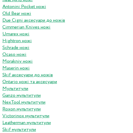
Antonini Pocket ножі
Old Bear ножі
Due Cigni аксесуари до ножів
Cimmerian Knives ножі
Umarex ножі
Hightron ножі
Schrade ножі
Ocaso ножі
Morakniv ножі
Maserin ножі
Skif аксесуари до ножів
Ontario ножі та аксесуари
Мультитули
Ganzo мультитули
NexTool мультитули
Roxon мультитули
Victorinox мультитули
Leatherman мультитули
Skif мультитули