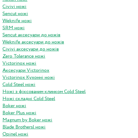
Civivi ножі
Sencut ножі
Weknife ножі
SRM ножі
Sencut аксесуари до ножів
Weknife аксесуари до ножів
Civivi аксесуари до ножів
Zero Tolerance ножі
Victorinox ножі
Аксесуари Victorinox
Victorinox Кухонні ножі
Cold Steel ножі
Ножі з фіксованим клинком Cold Steel
Ножі складні Cold Steel
Boker ножі
Boker Plus ножі
Magnum by Boker ножі
Blade Brothersl ножі
Opinel ножі