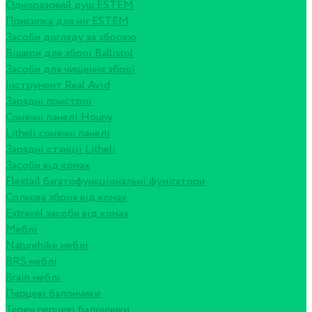
Одноразовий душ ESTEM
Присипка для ніг ESTEM
Засоби догляду за зброєю
Вішери для зброї Ballistol
Засоби для чищення зброї
Інструмент Real Avid
Зарядні пристрої
Сонячні панелі Houny
Litheli сонячні панелі
Зарядні станції Litheli
Засоби від комах
Flextail багатофункціональні фумігатори
Сольова зброя від комах
Extravel засоби від комах
Меблі
Naturehike меблі
BRS меблі
Brain меблі
Перцеві балончики
Терен перцеві балончики