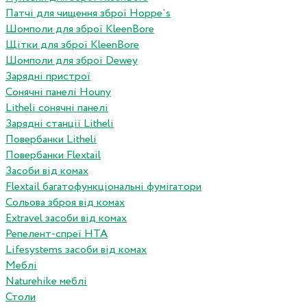
Патчі для чищення зброї Hoppe`s
Шомполи для зброї KleenBore
Щітки для зброї KleenBore
Шомполи для зброї Dewey
Зарядні пристрої
Сонячні панелі Houny
Litheli сонячні панелі
Зарядні станції Litheli
Повербанки Litheli
Повербанки Flextail
Засоби від комах
Flextail багатофункціональні фумігатори
Сольова зброя від комах
Extravel засоби від комах
Репелент-спреї HTA
Lifesystems засоби від комах
Меблі
Naturehike меблі
Столи