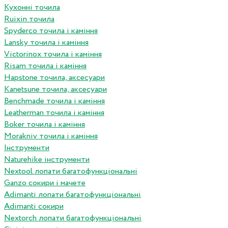
Кухонні точила
Ruixin точила
Spyderco точила і каміння
Lansky точила і каміння
Victorinox точила і каміння
Risam точила і каміння
Hapstone точила, аксесуари
Kanetsune точила, аксесуари
Benchmade точила і каміння
Leatherman точила і каміння
Boker точила і каміння
Morakniv точила і каміння
Інструменти
Naturehike інструменти
Nextool лопати багатофункціональні
Ganzo сокири і мачете
Adimanti лопати багатофункціональні
Adimanti сокири
Nextorch лопати багатофункціональні