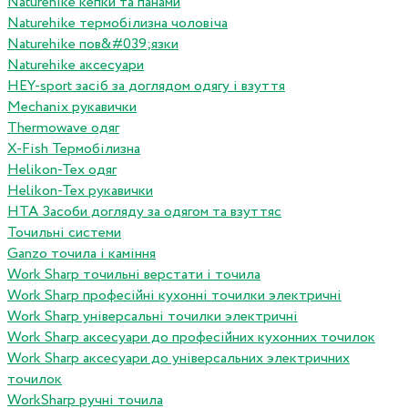
Naturehike кепки та панами
Naturehike термобілизна чоловіча
Naturehike пов&#039;язки
Naturehike аксесуари
HEY-sport засіб за доглядом одягу і взуття
Mechanix рукавички
Thermowave одяг
X-Fish Термобілизна
Helikon-Tex одяг
Helikon-Tex рукавички
HTA Засоби догляду за одягом та взуттяс
Точильні системи
Ganzo точила і каміння
Work Sharp точильні верстати і точила
Work Sharp професiйнi кухоннi точилки электричнi
Work Sharp унiверсальнi точилки электричнi
Work Sharp аксесуари до професiйних кухонних точилок
Work Sharp аксесуари до унiверсальних электричних
точилок
WorkSharp ручні точила