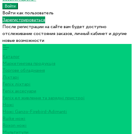
Войти как пользователь
Зарегистрироваться
После регистрации на сайте вам будет доступно
отслеживание состояния заказов, личный кабинет и другие
новые возможности
Каталог
Маркетингова продукція
Торгове обладнання
Ліхтарі
Fenix ліхтарі
Fenix аксесуари
Fenix ел живлення та зарядні пристрої
Ножі
Ножі Ganzo-Firebird-Adimanti
Ruike ножі
Roxon ножi
Мультитули