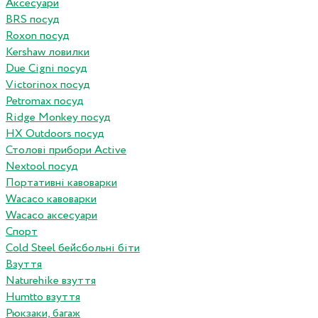
Аксесуари
BRS посуд
Roxon посуд
Kershaw ловилки
Due Cigni посуд
Victorinox посуд
Petromax посуд
Ridge Monkey посуд
HX Outdoors посуд
Столові прибори Active
Nextool посуд
Портативні кавоварки
Wacaco кавоварки
Wacaco аксесуари
Спорт
Cold Steel бейсбольні біти
Взуття
Naturehike взуття
Humtto взуття
Рюкзаки, багаж