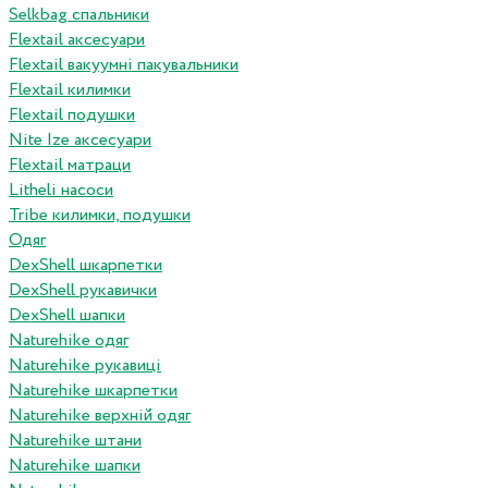
Selkbag спальники
Flextail аксесуари
Flextail вакуумні пакувальники
Flextail килимки
Flextail подушки
Nite Ize аксесуари
Flextail матраци
Litheli насоси
Tribe килимки, подушки
Одяг
DexShell шкарпетки
DexShell рукавички
DexShell шапки
Naturehike одяг
Naturehike рукавиці
Naturehike шкарпетки
Naturehike верхній одяг
Naturehike штани
Naturehike шапки