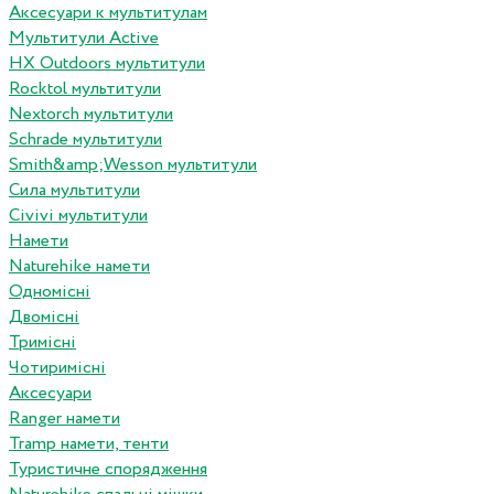
Аксесуари к мультитулам
Мультитули Active
HX Outdoors мультитули
Rocktol мультитули
Nextorch мультитули
Schrade мультитули
Smith&amp;Wesson мультитули
Сила мультитули
Civivi мультитули
Намети
Naturehike намети
Одномісні
Двомісні
Тримісні
Чотиримісні
Аксесуари
Ranger намети
Tramp намети, тенти
Туристичне спорядження