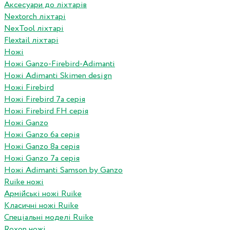
Аксесуари до ліхтарів
Nextorch ліхтарі
NexTool ліхтарі
Flextail ліхтарі
Ножі
Ножі Ganzo-Firebird-Adimanti
Ножі Adimanti Skimen design
Ножі Firebird
Ножі Firebird 7а серія
Ножі Firebird FH серія
Ножі Ganzo
Ножі Ganzo 6а серія
Ножі Ganzo 8а серія
Ножі Ganzo 7а серія
Ножі Adimanti Samson by Ganzo
Ruike ножі
Армійські ножі Ruike
Класичні ножі Ruike
Спеціальні моделі Ruike
Roxon ножi