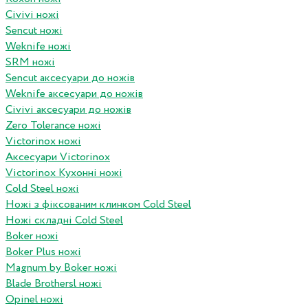
Civivi ножі
Sencut ножі
Weknife ножі
SRM ножі
Sencut аксесуари до ножів
Weknife аксесуари до ножів
Civivi аксесуари до ножів
Zero Tolerance ножі
Victorinox ножі
Аксесуари Victorinox
Victorinox Кухонні ножі
Cold Steel ножі
Ножі з фіксованим клинком Cold Steel
Ножі складні Cold Steel
Boker ножі
Boker Plus ножі
Magnum by Boker ножі
Blade Brothersl ножі
Opinel ножі