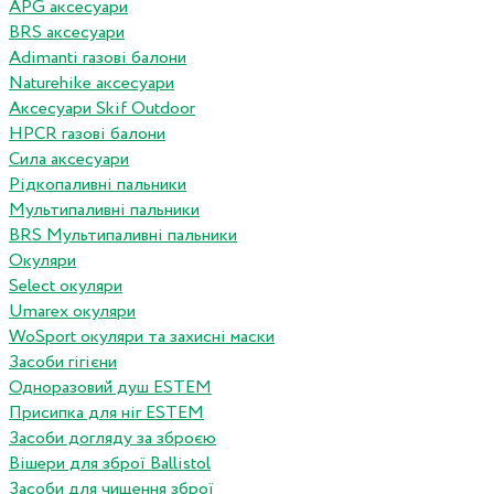
APG аксесуари
BRS аксесуари
Adimanti газові балони
Naturehike аксесуари
Аксесуари Skif Outdoor
HPCR газові балони
Сила аксесуари
Рідкопаливні пальники
Мультипаливні пальники
BRS Мультипаливні пальники
Окуляри
Select окуляри
Umarex окуляри
WoSport окуляри та захисні маски
Засоби гігієни
Одноразовий душ ESTEM
Присипка для ніг ESTEM
Засоби догляду за зброєю
Вішери для зброї Ballistol
Засоби для чищення зброї