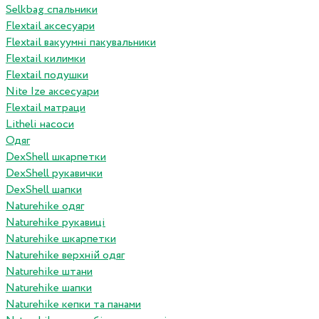
Selkbag спальники
Flextail аксесуари
Flextail вакуумні пакувальники
Flextail килимки
Flextail подушки
Nite Ize аксесуари
Flextail матраци
Litheli насоси
Одяг
DexShell шкарпетки
DexShell рукавички
DexShell шапки
Naturehike одяг
Naturehike рукавиці
Naturehike шкарпетки
Naturehike верхній одяг
Naturehike штани
Naturehike шапки
Naturehike кепки та панами