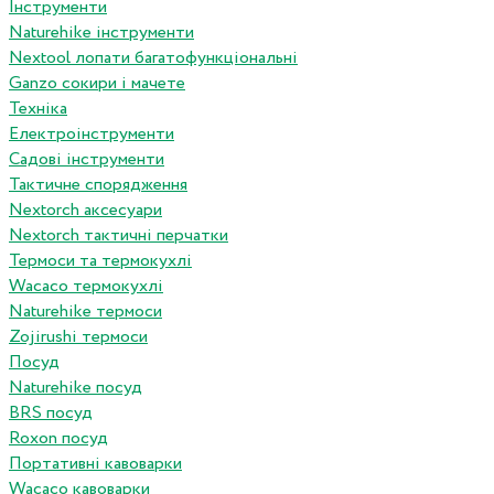
Інструменти
Naturehike інструменти
Nextool лопати багатофункціональні
Ganzo сокири і мачете
Техніка
Електроінструменти
Садові інструменти
Тактичне спорядження
Nextorch аксесуари
Nextorch тактичні перчатки
Термоси та термокухлі
Wacaco термокухлі
Naturehike термоси
Zojirushi термоси
Посуд
Naturehike посуд
BRS посуд
Roxon посуд
Портативні кавоварки
Wacaco кавоварки