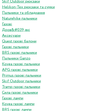
Skif Outdoor рюкзаки
Helikon-Tex рюкзаки та сумки
Пальники та обладнання
Naturehike пальники
Газові
Дров&#039;яні
Аксесуари
Quest газові балони
Газові пальники
BRS газові пальники
Пальники Ganzo
Kovea газові пальники
APG газові пальники
Primus газові пальники
Skif Outdoor пальники
Tramp газові пальники
Сила газові пальники
Газові лампи
Kovea газові лампи
BRS газові лампи