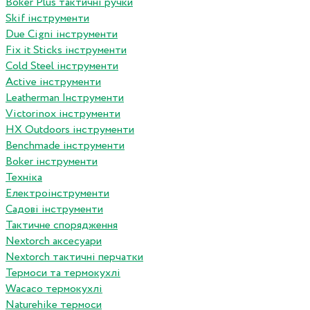
Boker Plus тактичні ручки
Skif інструменти
Due Cigni інструменти
Fix it Sticks інструменти
Сold Steel інструменти
Active інструменти
Leatherman Інструменти
Victorinox інструменти
HX Outdoors інструменти
Benchmade інструменти
Boker інструменти
Техніка
Електроінструменти
Садові інструменти
Тактичне спорядження
Nextorch аксесуари
Nextorch тактичні перчатки
Термоси та термокухлі
Wacaco термокухлі
Naturehike термоси