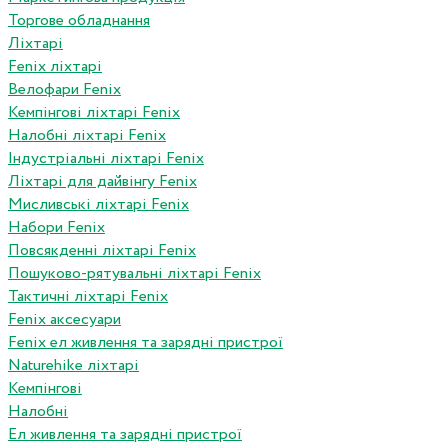
Торгове обладнання
Ліхтарі
Fenix ліхтарі
Велофари Fenix
Кемпінгові ліхтарі Fenix
Налобні ліхтарі Fenix
Індустріальні ліхтарі Fenix
Ліхтарі для дайвінгу Fenix
Мисливські ліхтарі Fenix
Набори Fenix
Повсякденні ліхтарі Fenix
Пошуково-рятувальні ліхтарі Fenix
Тактичні ліхтарі Fenix
Fenix аксесуари
Fenix ел живлення та зарядні пристрої
Naturehike ліхтарі
Кемпінгові
Налобні
Ел живлення та зарядні пристрої