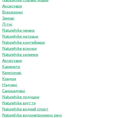
Naturehike спальні мішки
Аксесуари
Всесезонні
Зимові
Літні
Naturehike гамаки
Naturehike матраци
Naturehike контейнери
Naturehike візочки
Naturehike килимки
Аксесуари
Каремати
Кемпінгові
Ковдри
Надувні
Самонадувні
Naturehike подушки
Naturehike взуття
Naturehike водний спорт
Naturehike водонепроникні речі