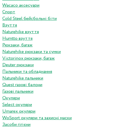
Wacaco аксесуари
Спорт
Cold Steel бейсбольні біти
Взуття
Naturehike взуття
Humtto взуття
Рюкзаки, багаж
Naturehike рюкзаки та сумки
Victorinox рюкзаки, багаж
Deuter рюкзаки
Пальники та обладнання
Naturehike пальники
Quest газові балони
Газові пальники
Окуляри
Select окуляри
Umarex окуляри
WoSport окуляри та захисні маски
Засоби гігієни