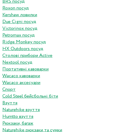
BRS посуд
Roxon посуд
Kershaw ловилки
Due Cigni посуд
Victorinox посуд
Petromax посуд
Ridge Monkey посуд
HX Outdoors посуд
Столові прибори Active
Nextool посуд
Портативні кавоварки
Wacaco кавоварки
Wacaco аксесуари
Спорт
Cold Steel бейсбольні біти
Взуття
Naturehike взуття
Humtto взуття
Рюкзаки, багаж
Naturehike рюкзаки та сумки