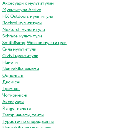
Аксесуари к мультитулам
Мультитули Active
HX Outdoors мультитули
Rocktol мультитули
Nextorch мультитули
Schrade мультитули
Smith&amp;Wesson мультитули
Сила мультитули
Civivi мультитули
Намети
Naturehike намети
Одномісні
Двомісні
Тримісні
Чотиримісні
Аксесуари
Ranger намети
Tramp намети, тенти
Туристичне спорядження