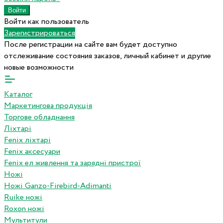
Войти как пользователь
Зарегистрироваться
После регистрации на сайте вам будет доступно
отслеживание состояния заказов, личный кабинет и другие
новые возможности
Каталог
Маркетингова продукція
Торгове обладнання
Ліхтарі
Fenix ліхтарі
Fenix аксесуари
Fenix ел живлення та зарядні пристрої
Ножі
Ножі Ganzo-Firebird-Adimanti
Ruike ножі
Roxon ножi
Мультитули