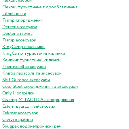
Flextail насоси
Flextail туристичне гідрообладнання
Litheli візки
Tramp спорядження
Deuter аксесуари
Deuter аптечка
Tramp аксесуари
KingCamp спальники
KingCamp туристичні килимки
Кемпинг туристичні килимки
Thermacell аксесуари
Knirps парасолі та аксесуари
Skif Outdoor аксесуари
Cold Steel спорядження та аксесуари
Only Hot грілки
C&amp;M TACTICAL спорядження
Estem душ для військових
Tekmat аксесуари
Сivivi карабіни
Snugpak водонепроникні речі