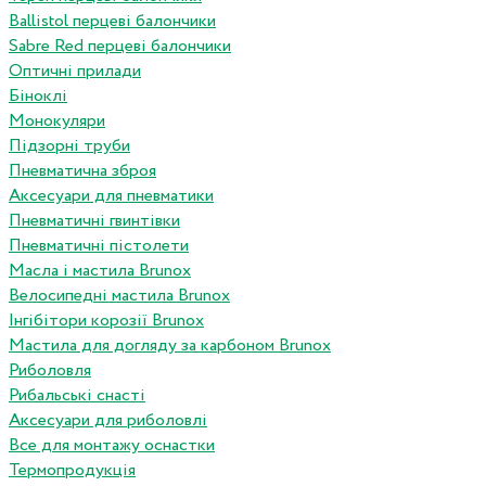
Ballistol перцеві балончики
Sabre Red перцеві балончики
Оптичні прилади
Біноклі
Монокуляри
Підзорні труби
Пневматична зброя
Аксесуари для пневматики
Пневматичні гвинтівки
Пневматичні пістолети
Масла і мастила Brunox
Велосипедні мастила Brunox
Інгібітори корозії Brunox
Мастила для догляду за карбоном Brunox
Риболовля
Рибальські снасті
Аксесуари для риболовлі
Все для монтажу оснастки
Термопродукція