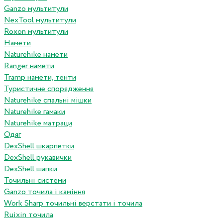
Ganzo мультитули
NexTool мультитули
Roxon мультитули
Намети
Naturehike намети
Ranger намети
Tramp намети, тенти
Туристичне спорядження
Naturehike спальні мішки
Naturehike гамаки
Naturehike матраци
Одяг
DexShell шкарпетки
DexShell рукавички
DexShell шапки
Точильні системи
Ganzo точила і каміння
Work Sharp точильні верстати і точила
Ruixin точила