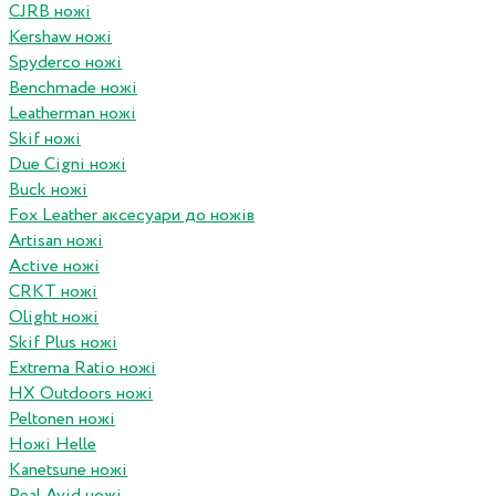
CJRB ножі
Kershaw ножі
Spyderco ножі
Benchmade ножі
Leatherman ножі
Skif ножі
Due Cigni ножі
Buck ножі
Fox Leather аксесуари до ножів
Artisan ножі
Active ножі
CRKT ножі
Olight ножі
Skif Plus ножі
Extrema Ratio ножі
HX Outdoors ножі
Peltonen ножі
Ножі Helle
Kanetsune ножі
Real Avid ножі