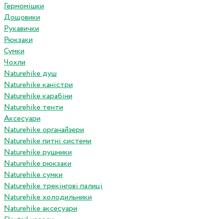
Гермомішки
Дощовики
Рукавички
Рюкзаки
Сумки
Чохли
Naturehike душ
Naturehike каністри
Naturehike карабіни
Naturehike тенти
Аксесуари
Naturehike органайзери
Naturehike питні системи
Naturehike рушники
Naturehike рюкзаки
Naturehike сумки
Naturehike трекінгові палиці
Naturehike холодильники
Naturehike аксесуари