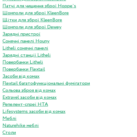
Патчі для чищення зброї Hoppe`s
Шомполи для зброї KleenBore
Щітки для зброї KleenBore
Шомполи для зброї Dewey
Зарядні пристрої
Сонячні панелі Houny
Litheli сонячні панелі
Зарядні станції Litheli
Повербанки Litheli
Повербанки Flextail
Засоби від комах
Flextail багатофункціональні фумігатори
Сольова зброя від комах
Extravel засоби від комах
Репелент-спреї HTA
Lifesystems засоби від комах
Меблі
Naturehike меблі
Столи