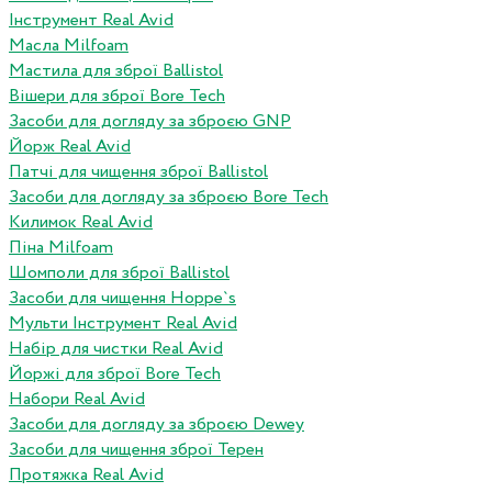
Інструмент Real Avid
Масла Milfoam
Мастила для зброї Ballistol
Вішери для зброї Bore Tech
Засоби для догляду за зброєю GNP
Йорж Real Avid
Патчі для чищення зброї Ballistol
Засоби для догляду за зброєю Bore Tech
Килимок Real Avid
Піна Milfoam
Шомполи для зброї Ballistol
Засоби для чищення Hoppe`s
Мульти Інструмент Real Avid
Набір для чистки Real Avid
Йоржі для зброї Bore Tech
Набори Real Avid
Засоби для догляду за зброєю Dewey
Засоби для чищення зброї Терен
Протяжка Real Avid