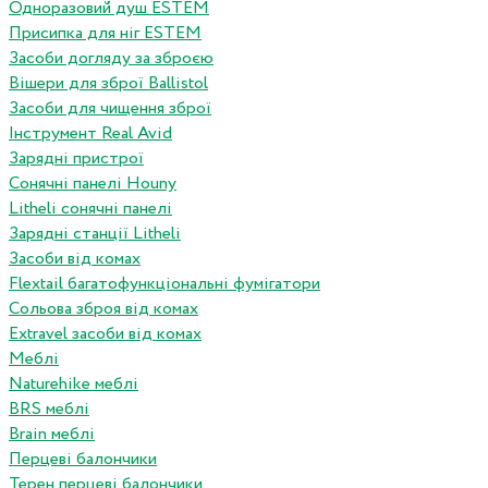
Одноразовий душ ESTEM
Присипка для ніг ESTEM
Засоби догляду за зброєю
Вішери для зброї Ballistol
Засоби для чищення зброї
Інструмент Real Avid
Зарядні пристрої
Сонячні панелі Houny
Litheli сонячні панелі
Зарядні станції Litheli
Засоби від комах
Flextail багатофункціональні фумігатори
Сольова зброя від комах
Extravel засоби від комах
Меблі
Naturehike меблі
BRS меблі
Brain меблі
Перцеві балончики
Терен перцеві балончики