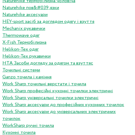
Naturehike термобілизна чоловіча
Naturehike пов&#039;язки
Naturehike аксесуари
HEY-sport засіб за доглядом одягу і взуття
Mechanix рукавички
Thermowave одяг
X-Fish Термобілизна
Helikon-Tex одяг
Helikon-Tex рукавички
HTA Засоби догляду за одягом та взуттяс
Точильні системи
Ganzo точила і каміння
Work Sharp точильні верстати і точила
Work Sharp професiйнi кухоннi точилки электричнi
Work Sharp унiверсальнi точилки электричнi
Work Sharp аксесуари до професiйних кухонних точилок
Work Sharp аксесуари до унiверсальних электричних
точилок
WorkSharp ручні точила
Кухонні точила