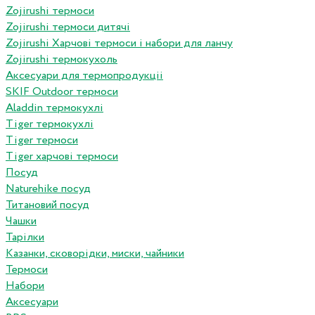
Zojirushi термоси
Zojirushi термоси дитячі
Zojirushi Харчові термоси і набори для ланчу
Zojirushi термокухоль
Аксесуари для термопродукціі
SKIF Outdoor термоси
Aladdin термокухлі
Tiger термокухлі
Tiger термоси
Tiger харчові термоси
Посуд
Naturehike посуд
Титановий посуд
Чашки
Тарілки
Казанки, сковорідки, миски, чайники
Термоси
Набори
Аксесуари