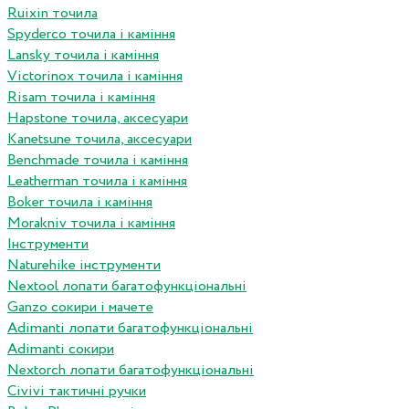
Ruixin точила
Spyderco точила і каміння
Lansky точила і каміння
Victorinox точила і каміння
Risam точила і каміння
Hapstone точила, аксесуари
Kanetsune точила, аксесуари
Benchmade точила і каміння
Leatherman точила і каміння
Boker точила і каміння
Morakniv точила і каміння
Інструменти
Naturehike інструменти
Nextool лопати багатофункціональні
Ganzo сокири і мачете
Adimanti лопати багатофункціональні
Adimanti сокири
Nextorch лопати багатофункціональні
Сivivi тактичні ручки