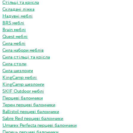
Стільці та крісла
Складані ліжка
Надувні меблі
BRS меблі
Brain меблі
Quest меблі
Сила меблі
Сила набори меблів
Сила стільці та крісла
Сила столи
Сила шезлонги
KingCamp меблі
KingCamp шезлонги
SKIF Outdoor меблі
Перцеві балончики
Терен перцеві балончики
Ballistol перцеві балончики
Sabre Red перцеві балончики
Umarex Perfecta перцеві балончики
Перець перцеві балончики