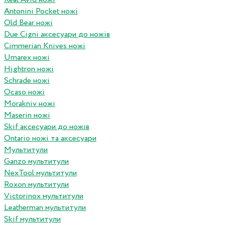
Antonini Pocket ножі
Old Bear ножі
Due Cigni аксесуари до ножів
Cimmerian Knives ножі
Umarex ножі
Hightron ножі
Schrade ножі
Ocaso ножі
Morakniv ножі
Maserin ножі
Skif аксесуари до ножів
Ontario ножі та аксесуари
Мультитули
Ganzo мультитули
NexTool мультитули
Roxon мультитули
Victorinox мультитули
Leatherman мультитули
Skif мультитули