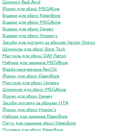
Шомпол Real Avid
Йоржі для зброї MEGAline
Вішери для зброї KleenBore
Вішери для зброї MEGAline
Вішери для зброї Dewey
Вішери для зброї Hoppe`s
Засоби для догляду за зброєю Vector Optics
Шомполи для зброї Bore Tech
Мастила для зброї DAY Patron
Набори для чищення MEGAline
Фарба маскувальна RecOil
Йоржі для зброї KleenBore
Мастила для зброї Umarex
Шомполи для зброї MEGAline
Йоржі для зброї Dewey
Засоби догляду за зброєю HTA
Йоржі для зброї Hoppe`s
Набори для чищення KleenBore
Патчі для чищення зброї KleenBore
Пуховки для зброї KleenBore